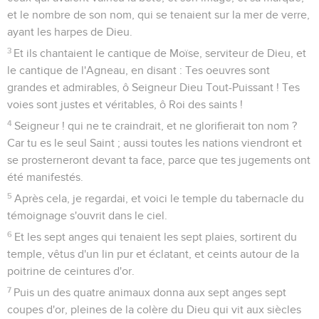
et le nombre de son nom, qui se tenaient sur la mer de verre,
ayant les harpes de Dieu.
3
Et ils chantaient le cantique de Moïse, serviteur de Dieu, et
le cantique de l'Agneau, en disant : Tes oeuvres sont
grandes et admirables, ô Seigneur Dieu Tout-Puissant ! Tes
voies sont justes et véritables, ô Roi des saints !
4
Seigneur ! qui ne te craindrait, et ne glorifierait ton nom ?
Car tu es le seul Saint ; aussi toutes les nations viendront et
se prosterneront devant ta face, parce que tes jugements ont
été manifestés.
5
Après cela, je regardai, et voici le temple du tabernacle du
témoignage s'ouvrit dans le ciel.
6
Et les sept anges qui tenaient les sept plaies, sortirent du
temple, vêtus d'un lin pur et éclatant, et ceints autour de la
poitrine de ceintures d'or.
7
Puis un des quatre animaux donna aux sept anges sept
coupes d'or, pleines de la colère du Dieu qui vit aux siècles