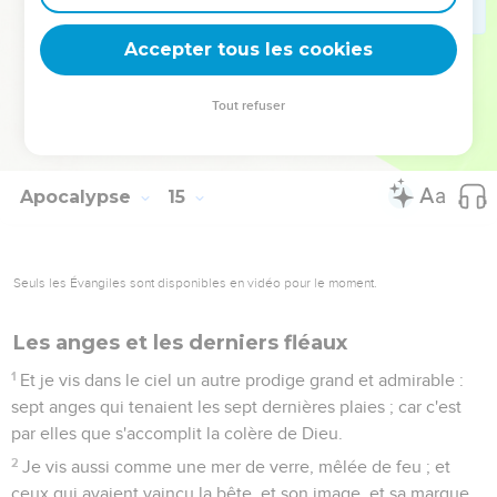
19
Et l'ange jeta sa faux sur la terre, et vendangea la vigne de
la terre, et jeta la vendange dans la grande cuve de la colère
Accepter tous les cookies
de Dieu.
20
Et la cuve fut foulée hors de la ville ; et il sortit de la cuve
Tout refuser
du sang jusqu'aux mors des chevaux sur l'espace de mille six
cents stades.
Apocalypse
15
Seuls les Évangiles sont disponibles en vidéo pour le moment.
Les anges et les derniers fléaux
1
Et je vis dans le ciel un autre prodige grand et admirable :
sept anges qui tenaient les sept dernières plaies ; car c'est
par elles que s'accomplit la colère de Dieu.
2
Je vis aussi comme une mer de verre, mêlée de feu ; et
ceux qui avaient vaincu la bête, et son image, et sa marque,