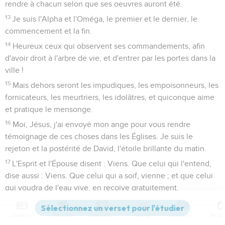
rendre à chacun selon que ses oeuvres auront été.
13
Je suis l'Alpha et l'Oméga, le premier et le dernier, le
commencement et la fin.
14
Heureux ceux qui observent ses commandements, afin
d'avoir droit à l'arbre de vie, et d'entrer par les portes dans la
ville !
15
Mais dehors seront les impudiques, les empoisonneurs, les
fornicateurs, les meurtriers, les idolâtres, et quiconque aime
et pratique le mensonge.
16
Moi, Jésus, j'ai envoyé mon ange pour vous rendre
témoignage de ces choses dans les Églises. Je suis le
rejeton et la postérité de David, l'étoile brillante du matin.
17
L'Esprit et l'Épouse disent : Viens. Que celui qui l'entend,
dise aussi : Viens. Que celui qui a soif, vienne ; et que celui
qui voudra de l'eau vive, en reçoive gratuitement.
Conclusion
Contenus
Versions
Commentaires
Strong
Dictionnaire