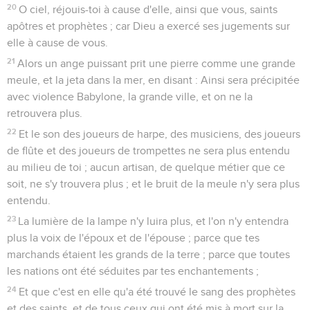
20
O ciel, réjouis-toi à cause d'elle, ainsi que vous, saints
apôtres et prophètes ; car Dieu a exercé ses jugements sur
elle à cause de vous.
21
Alors un ange puissant prit une pierre comme une grande
meule, et la jeta dans la mer, en disant : Ainsi sera précipitée
avec violence Babylone, la grande ville, et on ne la
retrouvera plus.
22
Et le son des joueurs de harpe, des musiciens, des joueurs
de flûte et des joueurs de trompettes ne sera plus entendu
au milieu de toi ; aucun artisan, de quelque métier que ce
soit, ne s'y trouvera plus ; et le bruit de la meule n'y sera plus
entendu.
23
La lumière de la lampe n'y luira plus, et l'on n'y entendra
plus la voix de l'époux et de l'épouse ; parce que tes
marchands étaient les grands de la terre ; parce que toutes
les nations ont été séduites par tes enchantements ;
24
Et que c'est en elle qu'a été trouvé le sang des prophètes
et des saints, et de tous ceux qui ont été mis à mort sur la