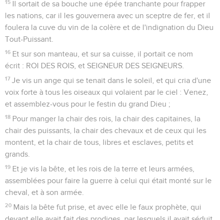
15
Il sortait de sa bouche une épée tranchante pour frapper
les nations, car il les gouvernera avec un sceptre de fer, et il
foulera la cuve du vin de la colère et de l'indignation du Dieu
Tout-Puissant.
16
Et sur son manteau, et sur sa cuisse, il portait ce nom
écrit : ROI DES ROIS, et SEIGNEUR DES SEIGNEURS.
17
Je vis un ange qui se tenait dans le soleil, et qui cria d'une
voix forte à tous les oiseaux qui volaient par le ciel : Venez,
et assemblez-vous pour le festin du grand Dieu ;
18
Pour manger la chair des rois, la chair des capitaines, la
chair des puissants, la chair des chevaux et de ceux qui les
montent, et la chair de tous, libres et esclaves, petits et
grands.
19
Et je vis la bête, et les rois de la terre et leurs armées,
assemblées pour faire la guerre à celui qui était monté sur le
cheval, et à son armée.
20
Mais la bête fut prise, et avec elle le faux prophète, qui
devant elle avait fait des prodiges, par lesquels il avait séduit