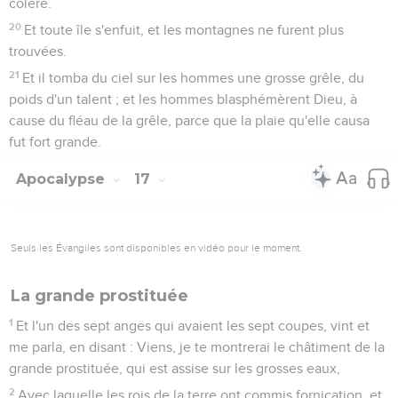
colère.
20
Et toute île s'enfuit, et les montagnes ne furent plus
trouvées.
21
Et il tomba du ciel sur les hommes une grosse grêle, du
poids d'un talent ; et les hommes blasphémèrent Dieu, à
cause du fléau de la grêle, parce que la plaie qu'elle causa
fut fort grande.
Apocalypse
17
Seuls les Évangiles sont disponibles en vidéo pour le moment.
La grande prostituée
1
Et l'un des sept anges qui avaient les sept coupes, vint et
me parla, en disant : Viens, je te montrerai le châtiment de la
grande prostituée, qui est assise sur les grosses eaux,
2
Avec laquelle les rois de la terre ont commis fornication, et