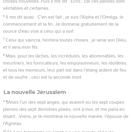
choses nouvelles. Puis il me dit : Écris ; car ces paroles sont
véritables et certaines.
6
Il me dit aussi : C'en est fait ; je suis l'Alpha et l'Oméga, le
commencement et la fin. Je donnerai gratuitement de la
source d'eau vive à celui qui a soif.
7
Celui qui vaincra, héritera toutes choses ; je serai son Dieu,
et il sera mon fils.
8
Mais, pour les lâches, les incrédules, les abominables, les
meurtriers, les fornicateurs, les empoisonneurs, les idolâtres,
et tous les menteurs, leur part est dans l'étang ardent de feu
et de soufre ; ceci est la seconde mort.
La nouvelle Jérusalem
9
¶Alors l'un des sept anges, qui avaient eu les sept coupes
pleines des sept dernières plaies, vint à moi, et me parla en
disant : Viens, je te montrerai la nouvelle mariée, l'épouse de
l'Agneau.
10