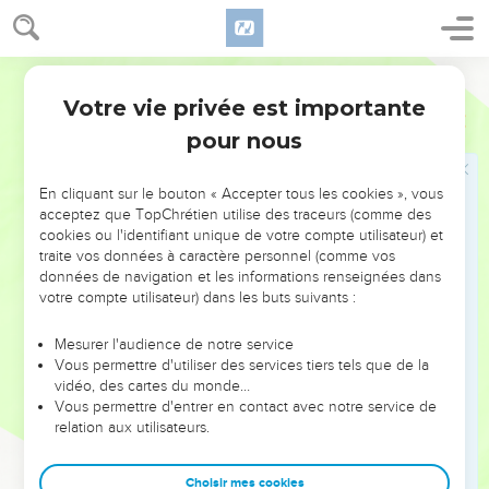
14
Je regardai encore, et voici, il y avait une nuée blanche, et
sur la nuée quelqu'un assis qui ressemblait au Fils de
Ostervald
l'homme, ayant sur sa tête une couronne d'or, et en sa main
une faux tranchante.
Votre vie privée est importante
Apocalypse
14
15
Et un autre ange sortit du temple, criant d'une voix forte à
pour nous
celui qui était assis sur la nuée : Jette ta faux et moissonne ;
car le temps de moissonner est venu, parce que la moisson
En cliquant sur le bouton « Accepter tous les cookies », vous
de la terre est mûre.
acceptez que TopChrétien utilise des traceurs (comme des
cookies ou l'identifiant unique de votre compte utilisateur) et
16
Alors celui qui était assis sur la nuée, jeta sa faux sur la
traite vos données à caractère personnel (comme vos
terre, et la terre fut moissonnée.
données de navigation et les informations renseignées dans
votre compte utilisateur) dans les buts suivants :
17
Et un autre ange sortit du temple, qui était dans le ciel,
ayant aussi une faux tranchante.
Mesurer l'audience de notre service
18
Et il sortit de l'autel un autre ange, qui avait pouvoir sur le
Vous permettre d'utiliser des services tiers tels que de la
vidéo, des cartes du monde…
feu, et il cria, d'un grand cri, à celui qui avait la faux
Vous permettre d'entrer en contact avec notre service de
tranchante, et lui dit : Jette ta faux tranchante et vendange
relation aux utilisateurs.
les grappes de la vigne de la terre, car les raisins en sont
mûrs.
Choisir mes cookies