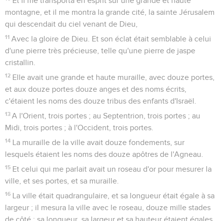
Et il me transporta en esprit sur une grande et haute
montagne, et il me montra la grande cité, la sainte Jérusalem
qui descendait du ciel venant de Dieu,
11
Avec la gloire de Dieu. Et son éclat était semblable à celui
d'une pierre très précieuse, telle qu'une pierre de jaspe
cristallin.
12
Elle avait une grande et haute muraille, avec douze portes,
et aux douze portes douze anges et des noms écrits,
c'étaient les noms des douze tribus des enfants d'Israël.
13
A l'Orient, trois portes ; au Septentrion, trois portes ; au
Midi, trois portes ; à l'Occident, trois portes.
14
La muraille de la ville avait douze fondements, sur
lesquels étaient les noms des douze apôtres de l'Agneau.
15
Et celui qui me parlait avait un roseau d'or pour mesurer la
ville, et ses portes, et sa muraille.
16
La ville était quadrangulaire, et sa longueur était égale à sa
largeur ; il mesura la ville avec le roseau, douze mille stades
de côté ; sa longueur, sa largeur et sa hauteur étaient égales.