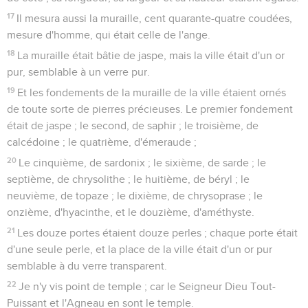
17
Il mesura aussi la muraille, cent quarante-quatre coudées,
mesure d'homme, qui était celle de l'ange.
18
La muraille était bâtie de jaspe, mais la ville était d'un or
pur, semblable à un verre pur.
19
Et les fondements de la muraille de la ville étaient ornés
de toute sorte de pierres précieuses. Le premier fondement
était de jaspe ; le second, de saphir ; le troisième, de
calcédoine ; le quatrième, d'émeraude ;
20
Le cinquième, de sardonix ; le sixième, de sarde ; le
septième, de chrysolithe ; le huitième, de béryl ; le
neuvième, de topaze ; le dixième, de chrysoprase ; le
onzième, d'hyacinthe, et le douzième, d'améthyste.
21
Les douze portes étaient douze perles ; chaque porte était
d'une seule perle, et la place de la ville était d'un or pur
semblable à du verre transparent.
22
Je n'y vis point de temple ; car le Seigneur Dieu Tout-
Puissant et l'Agneau en sont le temple.