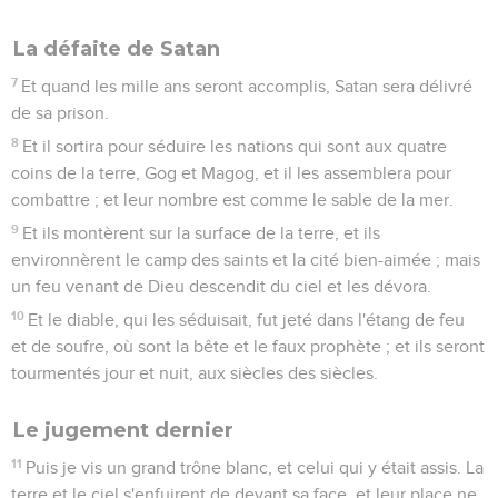
La défaite de Satan
7
Et quand les mille ans seront accomplis, Satan sera délivré
de sa prison.
8
Et il sortira pour séduire les nations qui sont aux quatre
coins de la terre, Gog et Magog, et il les assemblera pour
combattre ; et leur nombre est comme le sable de la mer.
9
Et ils montèrent sur la surface de la terre, et ils
environnèrent le camp des saints et la cité bien-aimée ; mais
un feu venant de Dieu descendit du ciel et les dévora.
10
Et le diable, qui les séduisait, fut jeté dans l'étang de feu
et de soufre, où sont la bête et le faux prophète ; et ils seront
tourmentés jour et nuit, aux siècles des siècles.
Le jugement dernier
11
Puis je vis un grand trône blanc, et celui qui y était assis. La
terre et le ciel s'enfuirent de devant sa face, et leur place ne