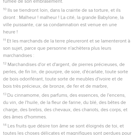
fumée de son embrasement.
10
Ils se tiendront loin, dans la crainte de sa torture, et ils
diront : Malheur ! malheur ! La cité, la grande Babylone, la
ville puissante, car sa condamnation est venue en une
heure !
11
Et les marchands de la terre pleureront et se lamenteront à
son sujet, parce que personne n'achètera plus leurs
marchandises :
12
Marchandises d'or et d'argent, de pierres précieuses, de
perles, de fin lin, de pourpre, de soie, d'écarlate, toute sorte
de bois odoriférant, toute sorte de meubles d'ivoire et de
bois très précieux, de bronze, de fer et de marbre,
13
Du cinnamome, des parfums, des essences, de l'encens,
du vin, de l'huile, de la fleur de farine, du blé, des bêtes de
charge, des brebis, des chevaux, des chariots, des corps, et
des âmes d'hommes.
14
Les fruits que désire ton âme se sont éloignés de toi, et
toutes les choses délicates et magnifiques sont perdues pour