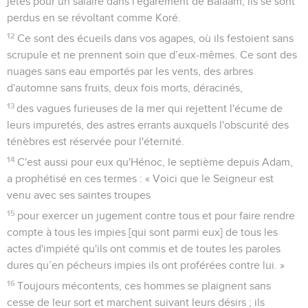
jetés pour un salaire dans l'égarement de Balaam, ils se sont
perdus en se révoltant comme Koré.
12
Ce sont des écueils dans vos agapes, où ils festoient sans
scrupule et ne prennent soin que d’eux-mêmes. Ce sont des
nuages sans eau emportés par les vents, des arbres
d'automne sans fruits, deux fois morts, déracinés,
13
des vagues furieuses de la mer qui rejettent l'écume de
leurs impuretés, des astres errants auxquels l'obscurité des
ténèbres est réservée pour l'éternité.
14
C'est aussi pour eux qu'Hénoc, le septième depuis Adam,
a prophétisé en ces termes : « Voici que le Seigneur est
venu avec ses saintes troupes
15
pour exercer un jugement contre tous et pour faire rendre
compte à tous les impies [qui sont parmi eux] de tous les
actes d'impiété qu'ils ont commis et de toutes les paroles
dures qu’en pécheurs impies ils ont proférées contre lui. »
16
Toujours mécontents, ces hommes se plaignent sans
cesse de leur sort et marchent suivant leurs désirs ; ils