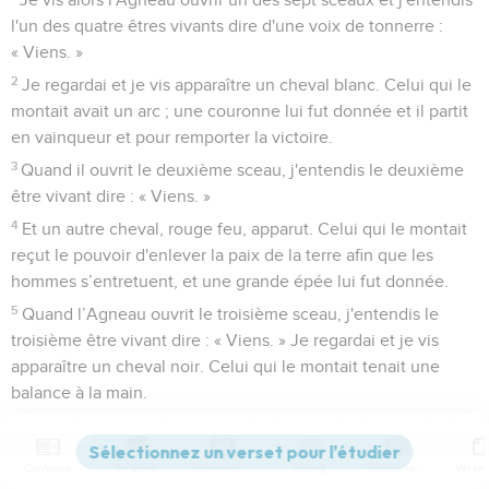
l'un des quatre êtres vivants dire d'une voix de tonnerre :
« Viens. »
2
Je regardai et je vis apparaître un cheval blanc. Celui qui le
montait avait un arc ; une couronne lui fut donnée et il partit
en vainqueur et pour remporter la victoire.
3
Quand il ouvrit le deuxième sceau, j'entendis le deuxième
être vivant dire : « Viens. »
4
Et un autre cheval, rouge feu, apparut. Celui qui le montait
reçut le pouvoir d'enlever la paix de la terre afin que les
hommes s’entretuent, et une grande épée lui fut donnée.
5
Quand l’Agneau ouvrit le troisième sceau, j'entendis le
troisième être vivant dire : « Viens. » Je regardai et je vis
apparaître un cheval noir. Celui qui le montait tenait une
balance à la main.
6
Et j'entendis [comme] une voix dire, au milieu des quatre
êtres vivants : « Une mesure de blé pour une pièce d’argent
Contenus
Versions
Commentaires
Strong
Dictionnaire
et trois mesures d'orge pour une pièce d’argent, mais ne