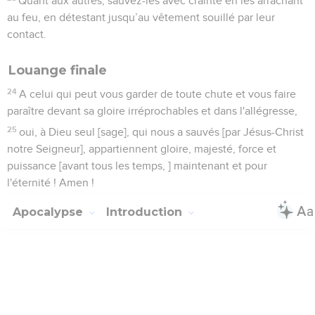
Quant aux autres, sauvez-les avec crainte en les arrachant
au feu, en détestant jusqu’au vêtement souillé par leur
contact.
Louange finale
24
A celui qui peut vous garder de toute chute et vous faire
paraître devant sa gloire irréprochables et dans l'allégresse,
25
oui, à Dieu seul [sage], qui nous a sauvés [par Jésus-Christ
notre Seigneur], appartiennent gloire, majesté, force et
puissance [avant tous les temps, ] maintenant et pour
l'éternité ! Amen !
Apocalypse
Introduction