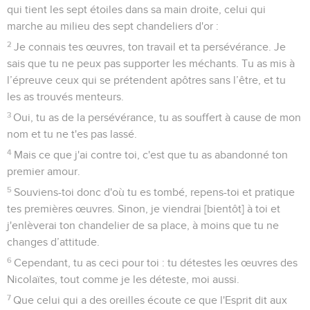
qui tient les sept étoiles dans sa main droite, celui qui
marche au milieu des sept chandeliers d'or :
2
Je connais tes œuvres, ton travail et ta persévérance. Je
sais que tu ne peux pas supporter les méchants. Tu as mis à
l’épreuve ceux qui se prétendent apôtres sans l’être, et tu
les as trouvés menteurs.
3
Oui, tu as de la persévérance, tu as souffert à cause de mon
nom et tu ne t'es pas lassé.
4
Mais ce que j'ai contre toi, c'est que tu as abandonné ton
premier amour.
5
Souviens-toi donc d'où tu es tombé, repens-toi et pratique
tes premières œuvres. Sinon, je viendrai [bientôt] à toi et
j'enlèverai ton chandelier de sa place, à moins que tu ne
changes d’attitude.
6
Cependant, tu as ceci pour toi : tu détestes les œuvres des
Nicolaïtes, tout comme je les déteste, moi aussi.
7
Que celui qui a des oreilles écoute ce que l'Esprit dit aux