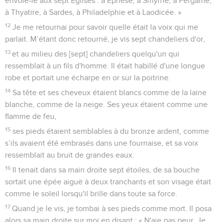
envoie-le aux sept Eglises : à Ephèse, à Smyrne, à Pergame,
à Thyatire, à Sardes, à Philadelphie et à Laodicée. »
12
Je me retournai pour savoir quelle était la voix qui me
parlait. M’étant donc retourné, je vis sept chandeliers d'or,
13
et au milieu des [sept] chandeliers quelqu'un qui
ressemblait à un fils d'homme. Il était habillé d'une longue
robe et portait une écharpe en or sur la poitrine.
14
Sa tête et ses cheveux étaient blancs comme de la laine
blanche, comme de la neige. Ses yeux étaient comme une
flamme de feu,
15
ses pieds étaient semblables à du bronze ardent, comme
s’ils avaient été embrasés dans une fournaise, et sa voix
ressemblait au bruit de grandes eaux.
16
Il tenait dans sa main droite sept étoiles, de sa bouche
sortait une épée aiguë à deux tranchants et son visage était
comme le soleil lorsqu'il brille dans toute sa force.
17
Quand je le vis, je tombai à ses pieds comme mort. Il posa
alors sa main droite sur moi en disant : « N'aie pas peur. Je