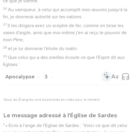
ce que je vienne.
26
Au vainqueur, à celui qui accomplit mes œuvres jusqu'à la
fin, je donnerai autorité sur les nations.
27
Il les dirigera avec un sceptre de fer, comme on brise les
vases d'argile, ainsi que moi-même j'en ai reçu le pouvoir de
mon Père,
28
et je lui donnerai l'étoile du matin.
29
Que celui qui a des oreilles écoute ce que l'Esprit dit aux
Eglises.’
Apocalypse
3
Seuls les Évangiles sont disponibles en vidéo pour le moment.
Le message adressé à l'Église de Sardes
1
» Ecris à l'ange de l'Eglise de Sardes : ‘Voici ce que dit celui