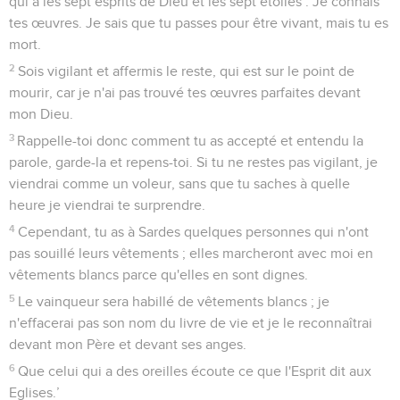
qui a les sept esprits de Dieu et les sept étoiles : Je connais
tes œuvres. Je sais que tu passes pour être vivant, mais tu es
mort.
2
Sois vigilant et affermis le reste, qui est sur le point de
mourir, car je n'ai pas trouvé tes œuvres parfaites devant
mon Dieu.
3
Rappelle-toi donc comment tu as accepté et entendu la
parole, garde-la et repens-toi. Si tu ne restes pas vigilant, je
viendrai comme un voleur, sans que tu saches à quelle
heure je viendrai te surprendre.
4
Cependant, tu as à Sardes quelques personnes qui n'ont
pas souillé leurs vêtements ; elles marcheront avec moi en
vêtements blancs parce qu'elles en sont dignes.
5
Le vainqueur sera habillé de vêtements blancs ; je
n'effacerai pas son nom du livre de vie et je le reconnaîtrai
devant mon Père et devant ses anges.
6
Que celui qui a des oreilles écoute ce que l'Esprit dit aux
Eglises.’