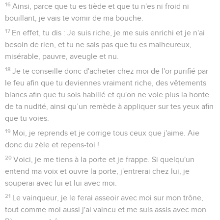
16
Ainsi, parce que tu es tiède et que tu n'es ni froid ni
bouillant, je vais te vomir de ma bouche.
17
En effet, tu dis : Je suis riche, je me suis enrichi et je n'ai
besoin de rien, et tu ne sais pas que tu es malheureux,
misérable, pauvre, aveugle et nu.
18
Je te conseille donc d'acheter chez moi de l'or purifié par
le feu afin que tu deviennes vraiment riche, des vêtements
blancs afin que tu sois habillé et qu'on ne voie plus la honte
de ta nudité, ainsi qu’un remède à appliquer sur tes yeux afin
que tu voies.
19
Moi, je reprends et je corrige tous ceux que j'aime. Aie
donc du zèle et repens-toi !
20
Voici, je me tiens à la porte et je frappe. Si quelqu'un
entend ma voix et ouvre la porte, j'entrerai chez lui, je
souperai avec lui et lui avec moi.
21
Le vainqueur, je le ferai asseoir avec moi sur mon trône,
tout comme moi aussi j'ai vaincu et me suis assis avec mon