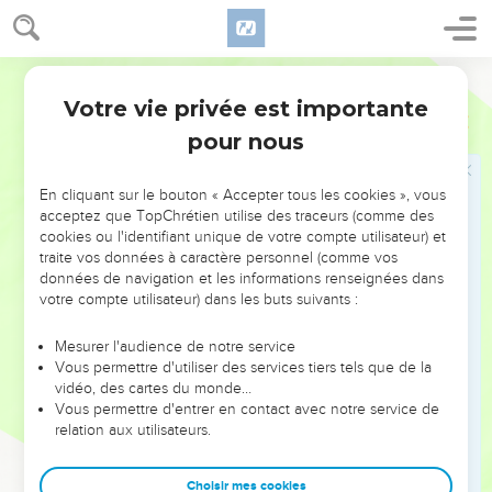
Christ » (1.1).
Une des caractéristiques du texte de Jude est sa parenté
Segond 21
avec la deuxième lettre de Pierre : les versets 6 à 13 se
Votre vie privée est importante
Jude
Introduction
retrouvent, idée et vocabulaire, en 2 Pierre 2.
pour nous
L’objet de cette lettre est de mettre les chrétiens en garde
En cliquant sur le bouton « Accepter tous les cookies », vous
contre ceux qui « travestissent en débauche la grâce de
acceptez que TopChrétien utilise des traceurs (comme des
Dieu en reniant Jésus-Christ » (3-4) ; l’auteur donne des
cookies ou l'identifiant unique de votre compte utilisateur) et
exemples de jugement dans l’histoire du salut (*Sodome et
traite vos données à caractère personnel (comme vos
données de navigation et les informations renseignées dans
*Gomorrhe, révolte de Qoré) (5-16). Certains de ces
votre compte utilisateur) dans les buts suivants :
exemples ne se trouvent pas dans les textes bibliques mais
dans la littérature juive connue de ses destinataires.
Mesurer l'audience de notre service
Vous permettre d'utiliser des services tiers tels que de la
« Mais vous, mes chers amis... » (17 et 20) continue Jude :
vidéo, des cartes du monde…
après le sombre tableau du jugement passé et futur, Jude
Vous permettre d'entrer en contact avec notre service de
relation aux utilisateurs.
demande d’user d’amour envers les égarés : « ayez de la
pitié ! » dit-il à deux reprises.
Choisir mes cookies