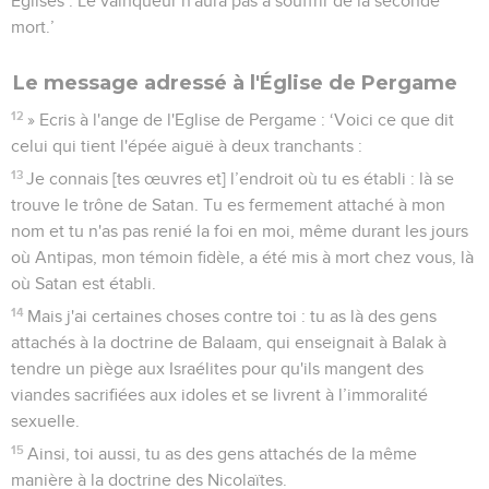
Eglises : Le vainqueur n'aura pas à souffrir de la seconde
mort.’
Le message adressé à l'Église de Pergame
12
» Ecris à l'ange de l'Eglise de Pergame : ‘Voici ce que dit
celui qui tient l'épée aiguë à deux tranchants :
13
Je connais [tes œuvres et] l’endroit où tu es établi : là se
trouve le trône de Satan. Tu es fermement attaché à mon
nom et tu n'as pas renié la foi en moi, même durant les jours
où Antipas, mon témoin fidèle, a été mis à mort chez vous, là
où Satan est établi.
14
Mais j'ai certaines choses contre toi : tu as là des gens
attachés à la doctrine de Balaam, qui enseignait à Balak à
tendre un piège aux Israélites pour qu'ils mangent des
viandes sacrifiées aux idoles et se livrent à l’immoralité
sexuelle.
15
Ainsi, toi aussi, tu as des gens attachés de la même
manière à la doctrine des Nicolaïtes.