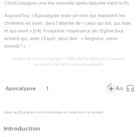
Christ inaugure une ère nouvelle après laquelle vient la fin.
Aujourd’hui, l’Apocalypse reste un livre qui maintient les
chrétiens en éveil, dans l’attente de « celui qui est, qui était
et qui vient » (1.4). Il exprime l’espérance de l’Eglise tout
entière qui, avec l’Esprit, peut dire : « Seigneur, viens
bientôt ! »
La Bible Du Semeur Copyright © 1992, 1999 by Biblica, Inc.® Used by
permission. All rights reserved worldwide.
Apocalypse
1
Seuls les Évangiles sont disponibles en vidéo pour le moment.
Introduction