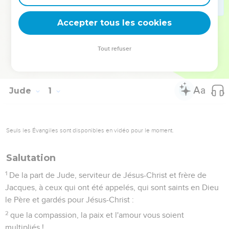
La lettre se termine par une admirable prière à la gloire de
Dieu (25).
Accepter tous les cookies
La Bible Du Semeur Copyright © 1992, 1999 by Biblica, Inc.® Used by
Tout refuser
permission. All rights reserved worldwide.
Jude
1
Seuls les Évangiles sont disponibles en vidéo pour le moment.
Salutation
1
De la part de Jude, serviteur de Jésus-Christ et frère de
Jacques, à ceux qui ont été appelés, qui sont saints en Dieu
le Père et gardés pour Jésus-Christ :
2
que la compassion, la paix et l'amour vous soient
multipliés !