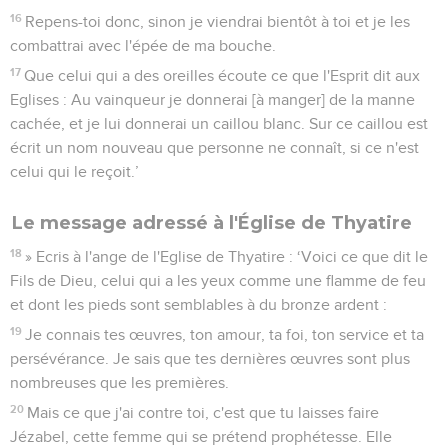
16
Repens-toi donc, sinon je viendrai bientôt à toi et je les
combattrai avec l'épée de ma bouche.
17
Que celui qui a des oreilles écoute ce que l'Esprit dit aux
Eglises : Au vainqueur je donnerai [à manger] de la manne
cachée, et je lui donnerai un caillou blanc. Sur ce caillou est
écrit un nom nouveau que personne ne connaît, si ce n'est
celui qui le reçoit.’
Le message adressé à l'Église de Thyatire
18
» Ecris à l'ange de l'Eglise de Thyatire : ‘Voici ce que dit le
Fils de Dieu, celui qui a les yeux comme une flamme de feu
et dont les pieds sont semblables à du bronze ardent :
19
Je connais tes œuvres, ton amour, ta foi, ton service et ta
persévérance. Je sais que tes dernières œuvres sont plus
nombreuses que les premières.
20
Mais ce que j'ai contre toi, c'est que tu laisses faire
Jézabel, cette femme qui se prétend prophétesse. Elle