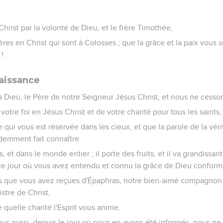
Christ par la volonté de Dieu, et le frère Timothée,
frères en Christ qui sont à Colosses ; que la grâce et la paix vous
 !
aissance
 Dieu, le Père de notre Seigneur Jésus Christ, et nous ne cesson
votre foi en Jésus Christ et de votre charité pour tous les saints,
 qui vous est réservée dans les cieux, et que la parole de la véri
demment fait connaître.
s, et dans le monde entier ; il porte des fruits, et il va grandissa
le jour où vous avez entendu et connu la grâce de Dieu conformé
ons que vous avez reçues d'Épaphras, notre bien-aimé compagnon 
stre de Christ,
e quelle charité l'Esprit vous anime.
ous aussi, depuis le jour où nous en avons été informés, nous ne