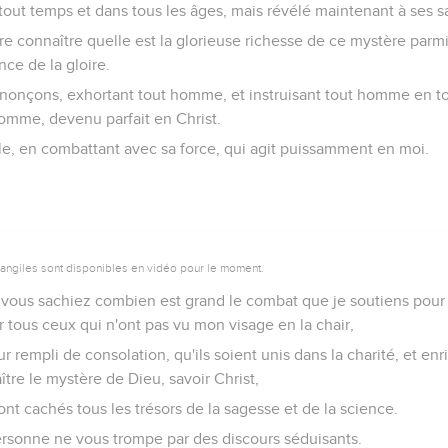
out temps et dans tous les âges, mais révélé maintenant à ses sa
ire connaître quelle est la glorieuse richesse de ce mystère parmi 
nce de la gloire.
nnonçons, exhortant tout homme, et instruisant tout homme en to
omme, devenu parfait en Christ.
ille, en combattant avec sa force, qui agit puissamment en moi.
vangiles sont disponibles en vidéo pour le moment.
e vous sachiez combien est grand le combat que je soutiens pour
r tous ceux qui n'ont pas vu mon visage en la chair,
eur rempli de consolation, qu'ils soient unis dans la charité, et en
tre le mystère de Dieu, savoir Christ,
nt cachés tous les trésors de la sagesse et de la science.
personne ne vous trompe par des discours séduisants.