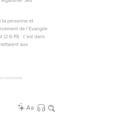
 légalisme. Ses
nt la personne et
ancement de l’Evangile
 (2.6-19) : c’est dans
mettaient aux
ved worldwide.