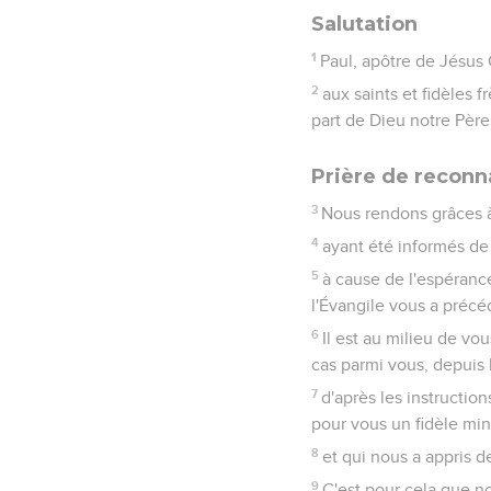
Salutation
1
Paul, apôtre de Jésus 
2
aux saints et fidèles 
part de Dieu notre Père
Prière de reconn
3
Nous rendons grâces à
4
ayant été informés de 
5
à cause de l'espérance
l'Évangile vous a précé
6
Il est au milieu de vou
cas parmi vous, depuis 
7
d'après les instructi
pour vous un fidèle mini
8
et qui nous a appris d
9
C'est pour cela que n