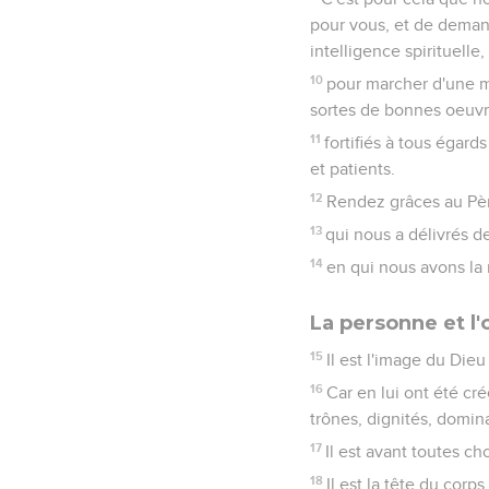
pour vous, et de deman
intelligence spirituelle,
10
pour marcher d'une ma
sortes de bonnes oeuvre
11
fortifiés à tous égar
et patients.
12
Rendez grâces au Père
13
qui nous a délivrés d
14
en qui nous avons la
La personne et l
15
Il est l'image du Dieu
16
Car en lui ont été cré
trônes, dignités, dominat
17
Il est avant toutes ch
18
Il est la tête du corp