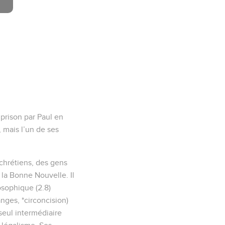
 prison par Paul en
 mais l’un de ses
 chrétiens, des gens
 la Bonne Nouvelle. Il
osophique (2.8)
nges, *circoncision)
seul intermédiaire