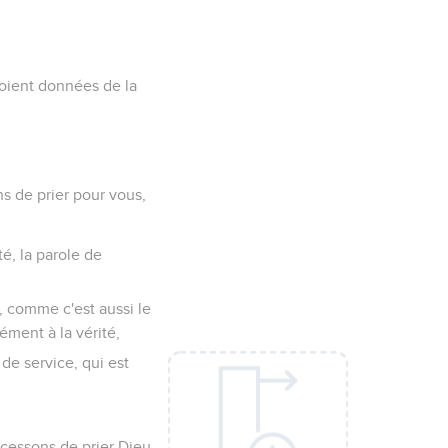
 soient données de la
s de prier pour vous,
té, la parole de
nt, comme c'est aussi le
ment à la vérité,
de service, qui est
 cessons de prier Dieu