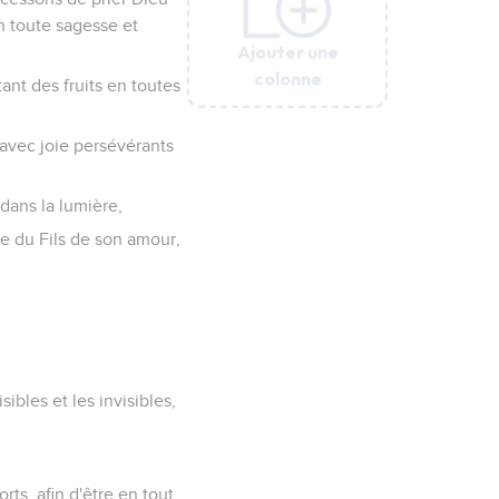
n toute sagesse et
Ajouter une
Ajouter une
Ajouter une
Ajouter une
Ajouter une
colonne
colonne
colonne
colonne
colonne
ant des fruits en toutes
 avec joie persévérants
 dans la lumière,
me du Fils de son amour,
sibles et les invisibles,
rts, afin d'être en tout