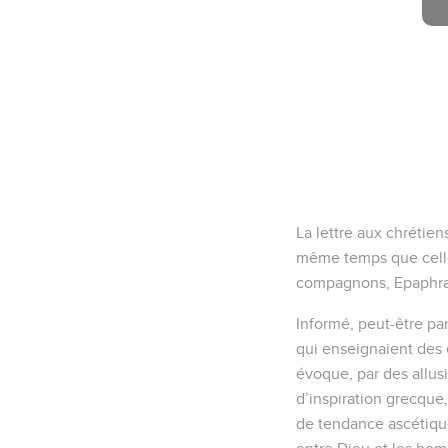
La lettre aux chrétien
même temps que celle 
compagnons, Epaphras,
Informé, peut-être par
qui enseignaient des 
évoque, par des allus
d’inspiration grecque,
de tendance ascétique