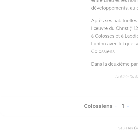
entre Dieu et les homm
développements, au d
Après ses habituelles s
l’œuvre du Christ (1.
à Colosses et à Laodicé
l’union avec lui que 
Colossiens.
Dans la deuxième parti
La Bible Du S
Colossiens
1
Seuls les É