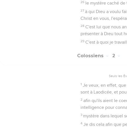
26
le mystère caché de t
27
à qui Dieu a voulu fa
Christ en vous, l'espéra
28
C'est lui que nous a
présenter à Dieu tout h
29
C'est à quoi je trava
Colossiens
2
Seuls les É
1
Je veux, en effet, qu
sont à Laodicée, et pou
2
afin qu'ils aient le co
intelligence pour connaî
3
mystère dans lequel so
4
Je dis cela afin que 