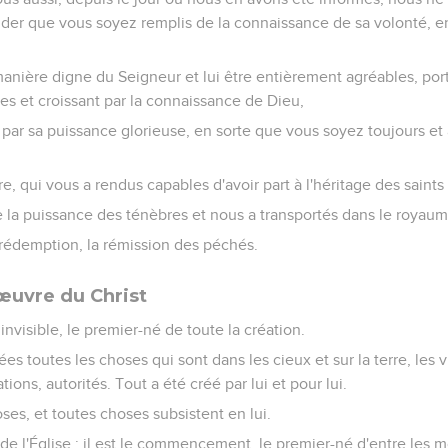
der que vous soyez remplis de la connaissance de sa volonté, e
nière digne du Seigneur et lui être entièrement agréables, port
s et croissant par la connaissance de Dieu,
ds par sa puissance glorieuse, en sorte que vous soyez toujours et
, qui vous a rendus capables d'avoir part à l'héritage des saints
e la puissance des ténèbres et nous a transportés dans le royau
 rédemption, la rémission des péchés.
'œuvre du Christ
 invisible, le premier-né de toute la création.
ées toutes les choses qui sont dans les cieux et sur la terre, les vi
ions, autorités. Tout a été créé par lui et pour lui.
oses, et toutes choses subsistent en lui.
s de l'Église ; il est le commencement, le premier-né d'entre les mo