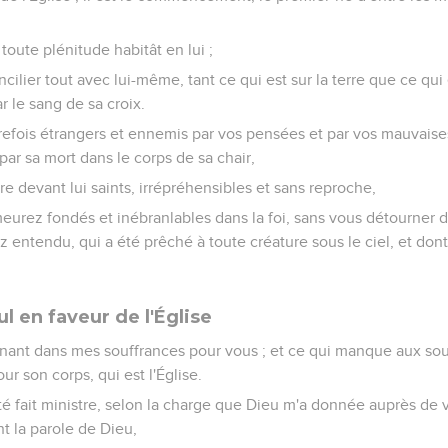
toute plénitude habitât en lui ;
oncilier tout avec lui-même, tant ce qui est sur la terre que ce qui
ar le sang de sa croix.
trefois étrangers et ennemis par vos pensées et par vos mauvaises
par sa mort dans le corps de sa chair,
tre devant lui saints, irrépréhensibles et sans reproche,
eurez fondés et inébranlables dans la foi, sans vous détourner 
 entendu, qui a été prêché à toute créature sous le ciel, et dont m
l en faveur de l'Église
nant dans mes souffrances pour vous ; et ce qui manque aux souf
ur son corps, qui est l'Église.
 été fait ministre, selon la charge que Dieu m'a donnée auprès de 
t la parole de Dieu,