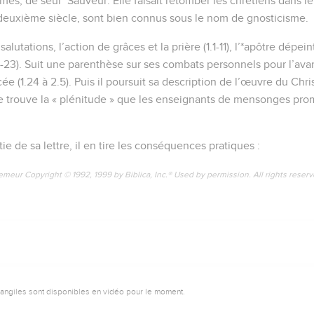
es, de seul *Sauveur. Elle faisait retomber les chrétiens dans le
euxième siècle, sont bien connus sous le nom de gnosticisme.
alutations, l’action de grâces et la prière (1.1-11), l’*apôtre dépei
12-23). Suit une parenthèse sur ses combats personnels pour l’av
e (1.24 à 2.5). Puis il poursuit sa description de l’œuvre du Christ
se trouve la « plénitude » que les enseignants de mensonges pro
e de sa lettre, il en tire les conséquences pratiques :
emeur Copyright © 1992, 1999 by Biblica, Inc.® Used by permission. All rights reser
vangiles sont disponibles en vidéo pour le moment.