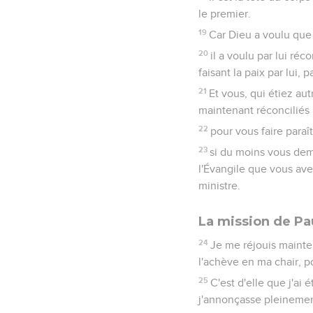
le premier.
19
Car Dieu a voulu que 
20
il a voulu par lui réc
faisant la paix par lui, p
21
Et vous, qui étiez au
maintenant réconciliés 
22
pour vous faire paraî
23
si du moins vous dem
l'Évangile que vous avez
ministre.
La mission de Pau
24
Je me réjouis mainte
l'achève en ma chair, po
25
C'est d'elle que j'ai
j'annonçasse pleinemen