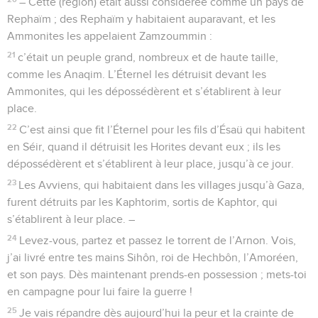
– Cette (région) était aussi considérée comme un pays de
Rephaïm ; des Rephaïm y habitaient auparavant, et les
Ammonites les appelaient Zamzoummin :
21
c’était un peuple grand, nombreux et de haute taille,
comme les Anaqim. L’Éternel les détruisit devant les
Ammonites, qui les dépossédèrent et s’établirent à leur
place.
22
C’est ainsi que fit l’Éternel pour les fils d’Ésaü qui habitent
en Séir, quand il détruisit les Horites devant eux ; ils les
dépossédèrent et s’établirent à leur place, jusqu’à ce jour.
23
Les Avviens, qui habitaient dans les villages jusqu’à Gaza,
furent détruits par les Kaphtorim, sortis de Kaphtor, qui
s’établirent à leur place. –
24
Levez-vous, partez et passez le torrent de l’Arnon. Vois,
j’ai livré entre tes mains Sihôn, roi de Hechbôn, l’Amoréen,
et son pays. Dès maintenant prends-en possession ; mets-toi
en campagne pour lui faire la guerre !
25
Je vais répandre dès aujourd’hui la peur et la crainte de