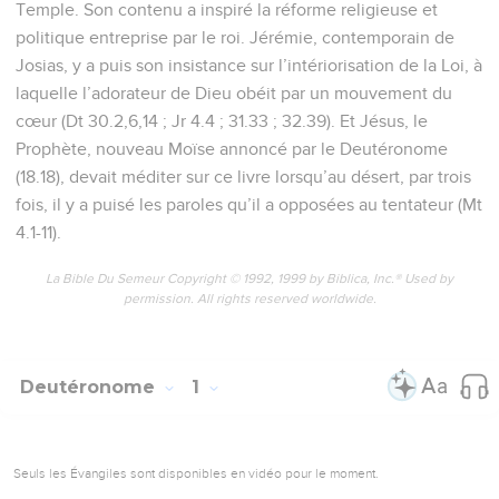
Temple. Son contenu a inspiré la réforme religieuse et
politique entreprise par le roi. Jérémie, contemporain de
Josias, y a puis son insistance sur l’intériorisation de la Loi, à
laquelle l’adorateur de Dieu obéit par un mouvement du
cœur (Dt 30.2,6,14 ; Jr 4.4 ; 31.33 ; 32.39). Et Jésus, le
Prophète, nouveau Moïse annoncé par le Deutéronome
(18.18), devait méditer sur ce livre lorsqu’au désert, par trois
fois, il y a puisé les paroles qu’il a opposées au tentateur (Mt
4.1-11).
La Bible Du Semeur Copyright © 1992, 1999 by Biblica, Inc.® Used by
permission. All rights reserved worldwide.
Deutéronome
1
Seuls les Évangiles sont disponibles en vidéo pour le moment.