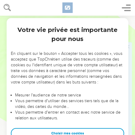
19
Voici les noms de ces hommes. Pour la tribu de Juda :
Caleb, fils de Yephounné ;
Segond 1978 (Colombe)
20
pour la tribu des fils de Siméon : Samuel, fils d’Ammihoud ;
Votre vie privée est importante
Nombres
34
21
pour la tribu de Benjamin : Élidad, fils de Kislôn ;
pour nous
22
pour la tribu des Danites : le chef Bouqqi, fils de Yogli ;
23
pour les descendants de Joseph, pour la tribu de
En cliquant sur le bouton « Accepter tous les cookies », vous
Manassé : le chef Hanniel, fils d’Éphod ;
acceptez que TopChrétien utilise des traceurs (comme des
cookies ou l'identifiant unique de votre compte utilisateur) et
24
et pour la tribu des Éphraïmites : le chef Qemouel, fils de
traite vos données à caractère personnel (comme vos
Chiphtân ;
données de navigation et les informations renseignées dans
votre compte utilisateur) dans les buts suivants :
25
pour la tribu des fils de Zabulon : le chef Élitsaphân, fils de
Parnak ;
Mesurer l'audience de notre service
26
pour la tribu des fils d’Issacar : le chef Paltiel, fils d’Azzân ;
Vous permettre d'utiliser des services tiers tels que de la
vidéo, des cartes du monde…
27
pour la tribu des fils d’Aser : le chef Ahihoud, fils de
Vous permettre d'entrer en contact avec notre service de
Chelomi ;
relation aux utilisateurs.
28
pour la tribu des fils de Nephthali : le chef Pedahel, fils
d’Ammihoud.
Choisir mes cookies