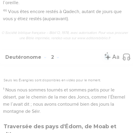
l’oreille.
46
Vous êtes encore restés à Qadech, autant de jours que
vous y étiez restés (auparavant).
© Société biblique française – Bibli’O, 1978, avec autorisation. Pour vous procurer
une Bible imprimée, rendez-vous sur www.editionsbiblio.fr
Deutéronome
2
Seuls les Évangiles sont disponibles en vidéo pour le moment.
1
Nous nous sommes tournés et sommes partis pour le
désert, par le chemin de la mer des Joncs, comme l’Éternel
me l’avait dit ; nous avons contourné bien des jours la
montagne de Séir.
Traversée des pays d'Édom, de Moab et