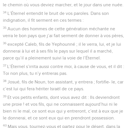
le chemin où vous deviez marcher, et le jour dans une nuée.
34
L’Éternel entendit le bruit de vos paroles. Dans son
indignation, il fit serment en ces termes :
35
Aucun des hommes de cette génération méchante ne
verra le bon pays que j’ai fait serment de donner à vos pères,
36
excepté Caleb, fils de Yephounné ; il le verra, lui, et je lui
donnerai à lui et à ses fils le pays sur lequel il a marché,
parce qu’il a pleinement suivi la voie de l’Éternel.
37
L’Éternel s’irrita aussi contre moi, à cause de vous, et il dit :
Toi non plus, tu n’y entreras pas.
38
Josué, fils de Noun, ton assistant, y entrera ; fortifie- le, car
c’est lui qui fera hériter Israël de ce pays.
39
Et vos petits enfants, dont vous avez dit : Ils deviendront
une proie ! et vos fils, qui ne connaissent aujourd’hui ni le
bien ni le mal, ce sont eux qui y entreront, c’est à eux que je
le donnerai, et ce sont eux qui en prendront possession.
40
Mais vous, tournez-vous et partez pour le désert, dans la