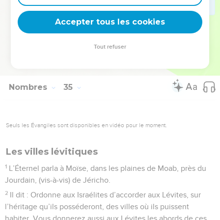
29
Tels sont ceux à qui l’Éternel ordonna de partager le pays
Accepter tous les cookies
de Canaan entre les Israélites.
© Société biblique française – Bibli’O, 1978, avec autorisation. Pour vous procurer
Tout refuser
une Bible imprimée, rendez-vous sur www.editionsbiblio.fr
Nombres
35
Seuls les Évangiles sont disponibles en vidéo pour le moment.
Les villes lévitiques
1
L’Éternel parla à Moïse, dans les plaines de Moab, près du
Jourdain, (vis-à-vis) de Jéricho.
2
Il dit : Ordonne aux Israélites d’accorder aux Lévites, sur
l’héritage qu’ils posséderont, des villes où ils puissent
habiter. Vous donnerez aussi aux Lévites les abords de ces