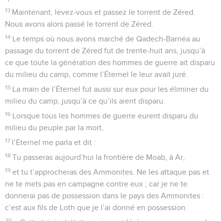
13
Maintenant, levez-vous et passez le torrent de Zéred.
Nous avons alors passé le torrent de Zéred.
14
Le temps où nous avons marché de Qadech-Barnéa au
passage du torrent de Zéred fut de trente-huit ans, jusqu’à
ce que toute la génération des hommes de guerre ait disparu
du milieu du camp, comme l’Éternel le leur avait juré.
15
La main de l’Éternel fut aussi sur eux pour les éliminer du
milieu du camp, jusqu’à ce qu’ils aient disparu.
16
Lorsque tous les hommes de guerre eurent disparu du
milieu du peuple par la mort,
17
l’Éternel me parla et dit :
18
Tu passeras aujourd’hui la frontière de Moab, à Ar,
19
et tu t’approcheras des Ammonites. Ne les attaque pas et
ne te mets pas en campagne contre eux ; car je ne te
donnerai pas de possession dans le pays des Ammonites :
c’est aux fils de Loth que je l’ai donné en possession.
20