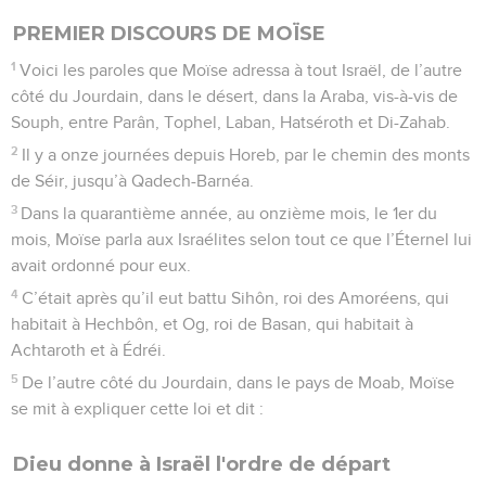
PREMIER DISCOURS DE MOÏSE
1
Voici les paroles que Moïse adressa à tout Israël, de l’autre
côté du Jourdain, dans le désert, dans la Araba, vis-à-vis de
Souph, entre Parân, Tophel, Laban, Hatséroth et Di-Zahab.
2
Il y a onze journées depuis Horeb, par le chemin des monts
de Séir, jusqu’à Qadech-Barnéa.
3
Dans la quarantième année, au onzième mois, le 1er du
mois, Moïse parla aux Israélites selon tout ce que l’Éternel lui
avait ordonné pour eux.
4
C’était après qu’il eut battu Sihôn, roi des Amoréens, qui
habitait à Hechbôn, et Og, roi de Basan, qui habitait à
Achtaroth et à Édréi.
5
De l’autre côté du Jourdain, dans le pays de Moab, Moïse
se mit à expliquer cette loi et dit :
Dieu donne à Israël l'ordre de départ