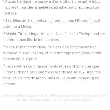
9
Aucun héritage ne passera d’une tribu à une autre tribu,
mais les tribus des Israélites s’attacheront chacune à son
héritage.
10
Les filles de Tselophhad agirent comme l’Éternel l’avait
ordonné à Moïse.
11
Mahla, Tirtsa, Hogla, Milka et Noa, filles de Tselophhad, se
marièrent aux fils de leurs oncles ;
12
elles se marièrent dans les clans des descendants de
Manassé, fils de Joseph, et leur héritage resta dans la tribu
du clan de leur père.
13
Tels sont les commandements et les ordonnances que
l’Éternel donna par l’intermédiaire de Moïse aux Israélites,
dans les plaines de Moab, près du Jourdain, (vis-à-vis) de
Jéricho.
© Société biblique française – Bibli’O, 1978, avec autorisation. Pour vous procurer
une Bible imprimée, rendez-vous sur www.editionsbiblio.fr