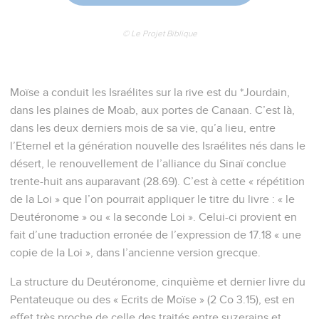
© Le Projet Biblique
Moïse a conduit les Israélites sur la rive est du *Jourdain,
dans les plaines de Moab, aux portes de Canaan. C’est là,
dans les deux derniers mois de sa vie, qu’a lieu, entre
l’Eternel et la génération nouvelle des Israélites nés dans le
désert, le renouvellement de l’alliance du Sinaï conclue
trente-huit ans auparavant (28.69). C’est à cette « répétition
de la Loi » que l’on pourrait appliquer le titre du livre : « le
Deutéronome » ou « la seconde Loi ». Celui-ci provient en
fait d’une traduction erronée de l’expression de 17.18 « une
copie de la Loi », dans l’ancienne version grecque.
La structure du Deutéronome, cinquième et dernier livre du
Pentateuque ou des « Ecrits de Moïse » (2 Co 3.15), est en
effet très proche de celle des traités entre suzerains et