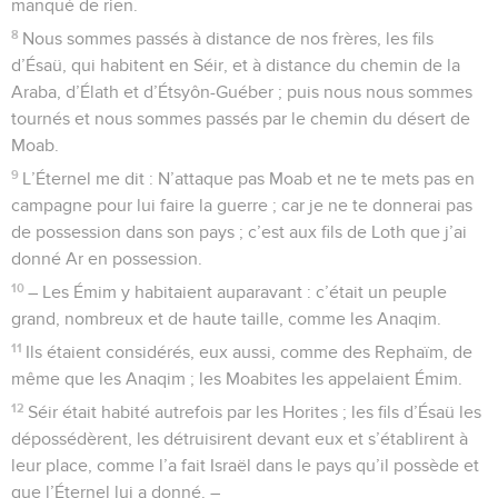
manqué de rien.
8
Nous sommes passés à distance de nos frères, les fils
d’Ésaü, qui habitent en Séir, et à distance du chemin de la
Araba, d’Élath et d’Étsyôn-Guéber ; puis nous nous sommes
tournés et nous sommes passés par le chemin du désert de
Moab.
9
L’Éternel me dit : N’attaque pas Moab et ne te mets pas en
campagne pour lui faire la guerre ; car je ne te donnerai pas
de possession dans son pays ; c’est aux fils de Loth que j’ai
donné Ar en possession.
10
– Les Émim y habitaient auparavant : c’était un peuple
grand, nombreux et de haute taille, comme les Anaqim.
11
Ils étaient considérés, eux aussi, comme des Rephaïm, de
même que les Anaqim ; les Moabites les appelaient Émim.
12
Séir était habité autrefois par les Horites ; les fils d’Ésaü les
dépossédèrent, les détruisirent devant eux et s’établirent à
leur place, comme l’a fait Israël dans le pays qu’il possède et
que l’Éternel lui a donné. –