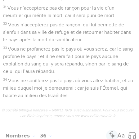
31
Vous n’accepterez pas de rançon pour la vie d’un
meurtrier qui mérite la mort, car il sera puni de mort.
32
Vous n’accepterez pas de rançon, qui lui permette de
s’enfuir dans sa ville de refuge et de retourner habiter dans
le pays après la mort du sacrificateur.
33
Vous ne profanerez pas le pays où vous serez, car le sang
profane le pays ; et il ne sera fait pour le pays aucune
expiation du sang qui y sera répandu, sinon par le sang de
celui qui l’aura répandu.
34
Vous ne souillerez pas le pays où vous allez habiter, et au
milieu duquel moi je demeurerai ; car je suis l’Éternel, qui
habite au milieu des Israélites.
© Société biblique française – Bibli’O, 1978, avec autorisation. Pour vous procurer
une Bible imprimée, rendez-vous sur www.editionsbiblio.fr
Nombres
36