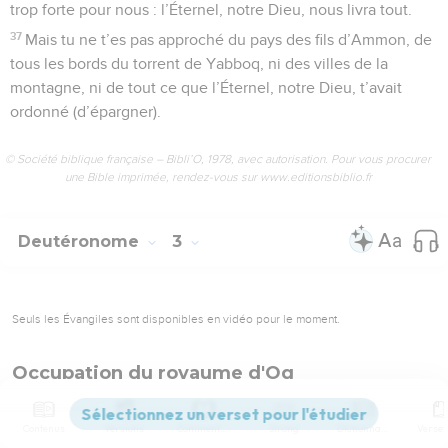
trop forte pour nous : l’Éternel, notre Dieu, nous livra tout.
37
Mais tu ne t’es pas approché du pays des fils d’Ammon, de
tous les bords du torrent de Yabboq, ni des villes de la
montagne, ni de tout ce que l’Éternel, notre Dieu, t’avait
ordonné (d’épargner).
© Société biblique française – Bibli’O, 1978, avec autorisation. Pour vous procurer
une Bible imprimée, rendez-vous sur www.editionsbiblio.fr
Deutéronome
3
Seuls les Évangiles sont disponibles en vidéo pour le moment.
Occupation du royaume d'Og
1
Nous nous sommes tournés pour monter par le chemin de
Contenus
Versions
Commentaires
Strong
Dictionnaire
Basan. Og, roi de Basan, sortit à notre rencontre, lui et tout