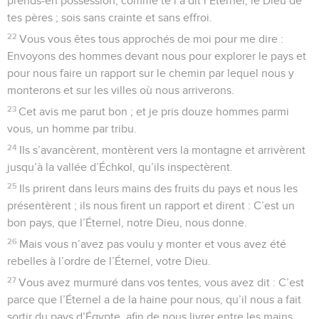
prends-en possession, comme te l’a dit l’Éternel, le Dieu de
tes pères ; sois sans crainte et sans effroi.
22
Vous vous êtes tous approchés de moi pour me dire :
Envoyons des hommes devant nous pour explorer le pays et
pour nous faire un rapport sur le chemin par lequel nous y
monterons et sur les villes où nous arriverons.
23
Cet avis me parut bon ; et je pris douze hommes parmi
vous, un homme par tribu.
24
Ils s’avancèrent, montèrent vers la montagne et arrivèrent
jusqu’à la vallée d’Échkol, qu’ils inspectèrent.
25
Ils prirent dans leurs mains des fruits du pays et nous les
présentèrent ; ils nous firent un rapport et dirent : C’est un
bon pays, que l’Éternel, notre Dieu, nous donne.
26
Mais vous n’avez pas voulu y monter et vous avez été
rebelles à l’ordre de l’Éternel, votre Dieu.
27
Vous avez murmuré dans vos tentes, vous avez dit : C’est
parce que l’Éternel a de la haine pour nous, qu’il nous a fait
sortir du pays d’Égypte, afin de nous livrer entre les mains