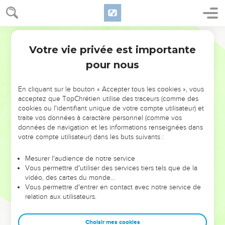
Votre vie privée est importante
pour nous
NE MANQUEZ PAS L’ÉVÉNEMENT
En cliquant sur le bouton « Accepter tous les cookies », vous
DE L’ANNÉE !
acceptez que TopChrétien utilise des traceurs (comme des
cookies ou l'identifiant unique de votre compte utilisateur) et
ET SI LEURS ERREURS POUVAIENT VOUS ÉVITER LES
traite vos données à caractère personnel (comme vos
VOTRES ?
données de navigation et les informations renseignées dans
votre compte utilisateur) dans les buts suivants :
On admire souvent les leaders pour leurs réussites, leur impact,
leur foi ou leur vision. Mais on voit moins les doutes, les erreurs
Mesurer l'audience de notre service
Vous permettre d'utiliser des services tiers tels que de la
et les saisons difficiles qu'ils ont traversés, alors même que ce
vidéo, des cartes du monde…
sont elles qui les ont façonnés.
Vous permettre d'entrer en contact avec notre service de
relation aux utilisateurs.
Dans cette conférence, leaders, entrepreneurs, et responsables
reviennent sur les erreurs marquantes de leur parcours et les
clés pour avancer avec plus de sagesse afin que leurs erreurs
Choisir mes cookies