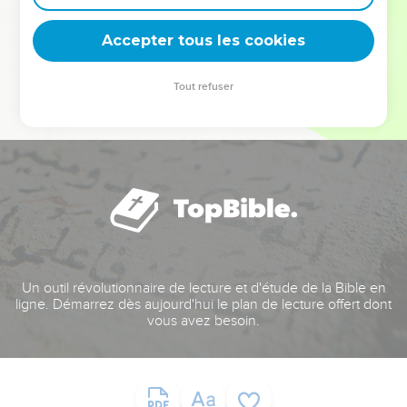
deviennent vos tremplins. Que vous guidiez un ministère, une
équipe, un groupe ou une famille, leur expérience est faite
Accepter tous les cookies
pour vous.
Tout refuser
Je découvre l’événement
Un outil révolutionnaire de lecture et d'étude de la Bible en
ligne. Démarrez dès aujourd'hui le plan de lecture offert dont
vous avez besoin.