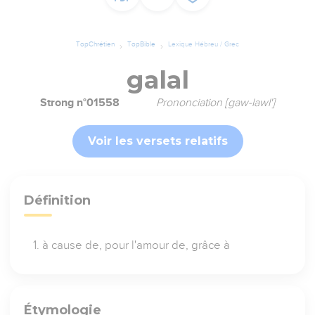
TopChrétien
TopBible
Lexique Hébreu / Grec
galal
Strong n°01558
Prononciation [gaw-lawl']
Voir les versets relatifs
Définition
à cause de, pour l'amour de, grâce à
Étymologie