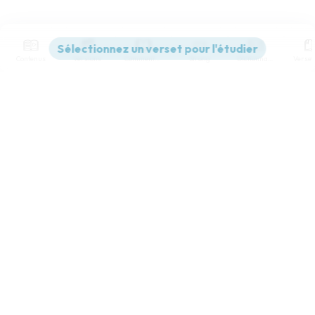
Contenus
Versions
Commentaires
Strong
Dictionnaire
Paramètres de lecture
Afficher les numéros de versets
Mode dyslexique
Désactivé
Simple
Coul
eur
Police d'écriture
Serif
Sans-serif
Taille de texte