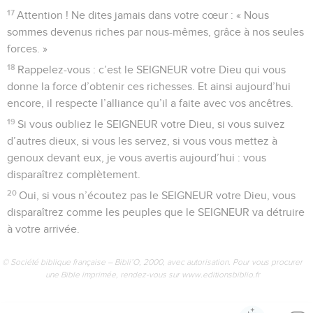
17
Attention ! Ne dites jamais dans votre cœur : « Nous
sommes devenus riches par nous-mêmes, grâce à nos seules
forces. »
18
Rappelez-vous : c’est le SEIGNEUR votre Dieu qui vous
donne la force d’obtenir ces richesses. Et ainsi aujourd’hui
encore, il respecte l’alliance qu’il a faite avec vos ancêtres.
19
Si vous oubliez le SEIGNEUR votre Dieu, si vous suivez
d’autres dieux, si vous les servez, si vous vous mettez à
genoux devant eux, je vous avertis aujourd’hui : vous
disparaîtrez complètement.
20
Oui, si vous n’écoutez pas le SEIGNEUR votre Dieu, vous
disparaîtrez comme les peuples que le SEIGNEUR va détruire
à votre arrivée.
© Société biblique française – Bibli’O, 2000, avec autorisation. Pour vous procurer
une Bible imprimée, rendez-vous sur www.editionsbiblio.fr