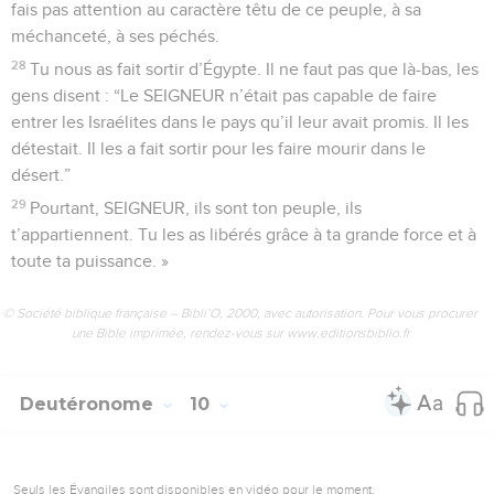
fais pas attention au caractère têtu de ce peuple, à sa
méchanceté, à ses péchés.
28
Tu nous as fait sortir d’Égypte. Il ne faut pas que là-bas, les
gens disent : “Le SEIGNEUR n’était pas capable de faire
entrer les Israélites dans le pays qu’il leur avait promis. Il les
détestait. Il les a fait sortir pour les faire mourir dans le
désert.”
29
Pourtant, SEIGNEUR, ils sont ton peuple, ils
t’appartiennent. Tu les as libérés grâce à ta grande force et à
toute ta puissance. »
© Société biblique française – Bibli’O, 2000, avec autorisation. Pour vous procurer
une Bible imprimée, rendez-vous sur www.editionsbiblio.fr
Deutéronome
10
Seuls les Évangiles sont disponibles en vidéo pour le moment.