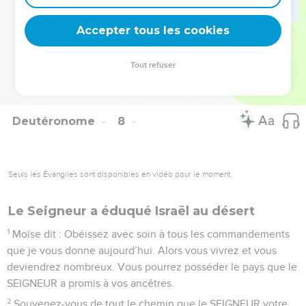
détruire complètement ces objets-là. Vous devez les rejeter
Accepter tous les cookies
et les détester.
© Société biblique française – Bibli’O, 2000, avec autorisation. Pour vous procurer
Tout refuser
une Bible imprimée, rendez-vous sur www.editionsbiblio.fr
Deutéronome
8
Seuls les Évangiles sont disponibles en vidéo pour le moment.
Le Seigneur a éduqué Israël au désert
1
Moïse dit : Obéissez avec soin à tous les commandements
que je vous donne aujourd’hui. Alors vous vivrez et vous
deviendrez nombreux. Vous pourrez posséder le pays que le
SEIGNEUR a promis à vos ancêtres.
2
Souvenez-vous de tout le chemin que le SEIGNEUR votre