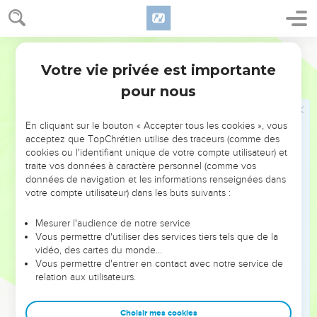
21
Ne tremblez pas devant ces peuples : le SEIGNEUR votre
Dieu est avec vous, et c’est un Dieu grand et terrible.
22
Il chassera peu à peu ces peuples devant vous. Vous ne
Parole de Vie
pourrez pas les supprimer tous en même temps, sinon les
Votre vie privée est importante
Deutéronome
7
bêtes sauvages seront trop nombreuses et elles vous
pour nous
attaqueront.
23
Pourtant, le SEIGNEUR votre Dieu vous livrera ces
En cliquant sur le bouton « Accepter tous les cookies », vous
peuples. Une peur terrible tombera sur eux jusqu’à ce qu’ils
acceptez que TopChrétien utilise des traceurs (comme des
disparaissent.
cookies ou l'identifiant unique de votre compte utilisateur) et
traite vos données à caractère personnel (comme vos
24
Il livrera leurs rois en votre pouvoir. Vous ferez disparaître
données de navigation et les informations renseignées dans
leur souvenir de la terre. Aucun d’eux ne restera en vie
votre compte utilisateur) dans les buts suivants :
devant vous. Vous finirez par les tuer tous.
Mesurer l'audience de notre service
25
Vous brûlerez les statues de leurs dieux. Ne vous laissez
Vous permettre d'utiliser des services tiers tels que de la
pas prendre au piège par l’or ou l’argent qui les recouvre.
vidéo, des cartes du monde…
N’ayez pas envie de garder cette richesse pour vous, car
Vous permettre d'entrer en contact avec notre service de
relation aux utilisateurs.
c’est une chose horrible pour le SEIGNEUR votre Dieu.
26
Aucune statue de ce genre ne doit entrer dans vos
Choisir mes cookies
maisons. Sinon vous serez détruits avec elle. En effet, il faut