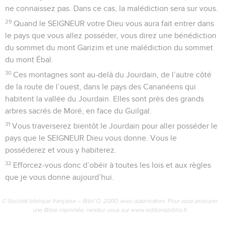
ne connaissez pas. Dans ce cas, la malédiction sera sur vous.
29
Quand le SEIGNEUR votre Dieu vous aura fait entrer dans
le pays que vous allez posséder, vous direz une bénédiction
du sommet du mont Garizim et une malédiction du sommet
du mont Ébal.
30
Ces montagnes sont au-delà du Jourdain, de l’autre côté
de la route de l’ouest, dans le pays des Cananéens qui
habitent la vallée du Jourdain. Elles sont près des grands
arbres sacrés de Moré, en face du Guilgal.
31
Vous traverserez bientôt le Jourdain pour aller posséder le
pays que le SEIGNEUR Dieu vous donne. Vous le
posséderez et vous y habiterez.
32
Efforcez-vous donc d’obéir à toutes les lois et aux règles
que je vous donne aujourd’hui.
© Société biblique française – Bibli’O, 2000, avec autorisation. Pour vous procurer
une Bible imprimée, rendez-vous sur www.editionsbiblio.fr