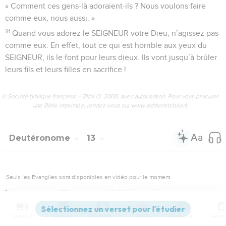
« Comment ces gens-là adoraient-ils ? Nous voulons faire
comme eux, nous aussi. »
31
Quand vous adorez le SEIGNEUR votre Dieu, n’agissez pas
comme eux. En effet, tout ce qui est horrible aux yeux du
SEIGNEUR, ils le font pour leurs dieux. Ils vont jusqu’à brûler
leurs fils et leurs filles en sacrifice !
© Société biblique française – Bibli’O, 2000, avec autorisation. Pour vous procurer
une Bible imprimée, rendez-vous sur www.editionsbiblio.fr
Deutéronome
13
Seuls les Évangiles sont disponibles en vidéo pour le moment.
1
Au contraire, efforcez-vous d’obéir à tous les
commandements que je vous donne. N’ajoutez rien et
Contenus
Versions
Commentaires
Strong
Dictionnaire
n’enlevez rien.