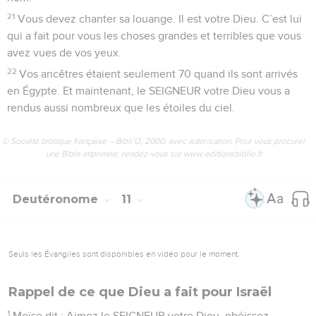
21
Vous devez chanter sa louange. Il est votre Dieu. C’est lui
qui a fait pour vous les choses grandes et terribles que vous
avez vues de vos yeux.
22
Vos ancêtres étaient seulement 70 quand ils sont arrivés
en Égypte. Et maintenant, le SEIGNEUR votre Dieu vous a
rendus aussi nombreux que les étoiles du ciel.
© Société biblique française – Bibli’O, 2000, avec autorisation. Pour vous procurer
une Bible imprimée, rendez-vous sur www.editionsbiblio.fr
Deutéronome
11
Seuls les Évangiles sont disponibles en vidéo pour le moment.
Rappel de ce que Dieu a fait pour Israël
1
Moïse dit : Aimez le SEIGNEUR votre Dieu, obéissez