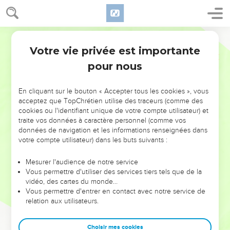
Votre vie privée est importante
pour nous
NE MANQUEZ PAS L’ÉVÉNEMENT
En cliquant sur le bouton « Accepter tous les cookies », vous
DE L’ANNÉE !
acceptez que TopChrétien utilise des traceurs (comme des
cookies ou l'identifiant unique de votre compte utilisateur) et
ET SI LEURS ERREURS POUVAIENT VOUS ÉVITER LES
traite vos données à caractère personnel (comme vos
VOTRES ?
données de navigation et les informations renseignées dans
votre compte utilisateur) dans les buts suivants :
On admire souvent les leaders pour leurs réussites, leur impact,
leur foi ou leur vision. Mais on voit moins les doutes, les erreurs
Mesurer l'audience de notre service
Vous permettre d'utiliser des services tiers tels que de la
et les saisons difficiles qu'ils ont traversés, alors même que ce
vidéo, des cartes du monde…
sont elles qui les ont façonnés.
Vous permettre d'entrer en contact avec notre service de
relation aux utilisateurs.
Dans cette conférence, leaders, entrepreneurs, et responsables
reviennent sur les erreurs marquantes de leur parcours et les
clés pour avancer avec plus de sagesse afin que leurs erreurs
Choisir mes cookies