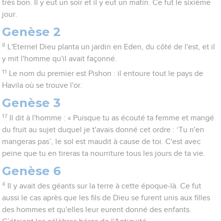
très bon. Il y eut un soir et il y eut un matin. Ce fut le sixième
jour.
Genèse 2
8
L'Eternel Dieu planta un jardin en Eden, du côté de l'est, et il
y mit l'homme qu'il avait façonné.
11
Le nom du premier est Pishon : il entoure tout le pays de
Havila où se trouve l'or.
Genèse 3
17
Il dit à l'homme : « Puisque tu as écouté ta femme et mangé
du fruit au sujet duquel je t'avais donné cet ordre : ‘Tu n'en
mangeras pas’, le sol est maudit à cause de toi. C'est avec
peine que tu en tireras ta nourriture tous les jours de ta vie.
Genèse 6
4
Il y avait des géants sur la terre à cette époque-là. Ce fut
aussi le cas après que les fils de Dieu se furent unis aux filles
des hommes et qu'elles leur eurent donné des enfants.