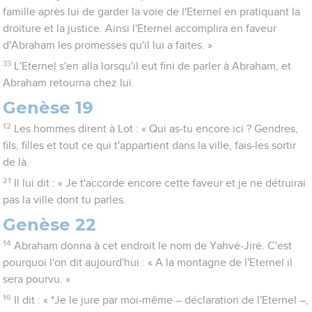
famille après lui de garder la voie de l'Eternel en pratiquant la
droiture et la justice. Ainsi l'Eternel accomplira en faveur
d'Abraham les promesses qu'il lui a faites. »
33
L'Eternel s'en alla lorsqu'il eut fini de parler à Abraham, et
Abraham retourna chez lui.
Genèse 19
12
Les hommes dirent à Lot : « Qui as-tu encore ici ? Gendres,
fils, filles et tout ce qui t'appartient dans la ville, fais-les sortir
de là.
21
Il lui dit : « Je t'accorde encore cette faveur et je ne détruirai
pas la ville dont tu parles.
Genèse 22
14
Abraham donna à cet endroit le nom de Yahvé-Jiré. C'est
pourquoi l'on dit aujourd'hui : « A la montagne de l'Eternel il
sera pourvu. »
16
Il dit : « *Je le jure par moi-même – déclaration de l'Eternel –,