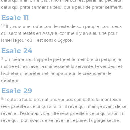
celui qui n’en offre pas ; l’homme bon est pareil au pécheur,
celui qui prête serment à celui qui a peur de prêter serment.
Esaïe 11
16
Il y aura une route pour le reste de son peuple, pour ceux
qui seront restés en Assyrie, comme il y en a eu une pour
Israël le jour où il est sorti d'Egypte.
Esaïe 24
2
Un même sort frappe le prêtre et le membre du peuple, le
maître et l’esclave, la maîtresse et la servante, le vendeur et
l'acheteur, le prêteur et l'emprunteur, le créancier et le
débiteur.
Esaïe 29
8
Toute la foule des nations venues combattre le mont Sion
sera pareille à celui qui a faim : il rêve qu'il mange avant de se
réveiller, l'estomac vide. Elle sera pareille à celui qui a soif : il
rêve qu'il boit avant de se réveiller, épuisé, la gorge sèche.