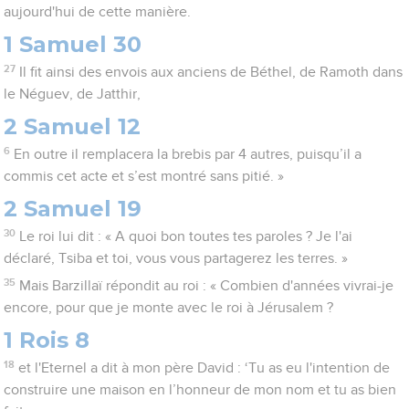
aujourd'hui de cette manière.
1 Samuel 30
27
Il fit ainsi des envois aux anciens de Béthel, de Ramoth dans
le Néguev, de Jatthir,
2 Samuel 12
6
En outre il remplacera la brebis par 4 autres, puisqu’il a
commis cet acte et s’est montré sans pitié. »
2 Samuel 19
30
Le roi lui dit : « A quoi bon toutes tes paroles ? Je l'ai
déclaré, Tsiba et toi, vous vous partagerez les terres. »
35
Mais Barzillaï répondit au roi : « Combien d'années vivrai-je
encore, pour que je monte avec le roi à Jérusalem ?
1 Rois 8
18
et l'Eternel a dit à mon père David : ‘Tu as eu l'intention de
construire une maison en l’honneur de mon nom et tu as bien