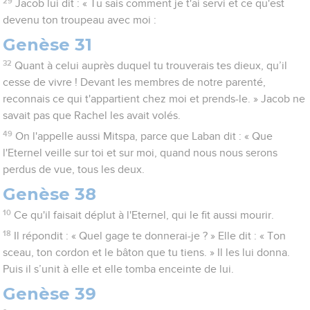
29
Jacob lui dit : « Tu sais comment je t'ai servi et ce qu'est
devenu ton troupeau avec moi :
Genèse 31
32
Quant à celui auprès duquel tu trouverais tes dieux, qu’il
cesse de vivre ! Devant les membres de notre parenté,
reconnais ce qui t'appartient chez moi et prends-le. » Jacob ne
savait pas que Rachel les avait volés.
49
On l'appelle aussi Mitspa, parce que Laban dit : « Que
l'Eternel veille sur toi et sur moi, quand nous nous serons
perdus de vue, tous les deux.
Genèse 38
10
Ce qu'il faisait déplut à l'Eternel, qui le fit aussi mourir.
18
Il répondit : « Quel gage te donnerai-je ? » Elle dit : « Ton
sceau, ton cordon et le bâton que tu tiens. » Il les lui donna.
Puis il s’unit à elle et elle tomba enceinte de lui.
Genèse 39