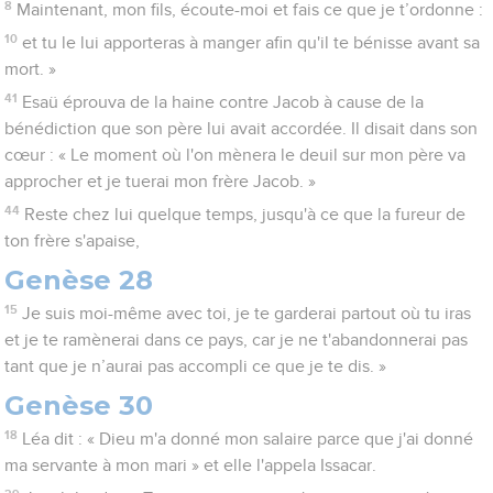
8
Maintenant, mon fils, écoute-moi et fais ce que je t’ordonne :
10
et tu le lui apporteras à manger afin qu'il te bénisse avant sa
mort. »
41
Esaü éprouva de la haine contre Jacob à cause de la
bénédiction que son père lui avait accordée. Il disait dans son
cœur : « Le moment où l'on mènera le deuil sur mon père va
approcher et je tuerai mon frère Jacob. »
44
Reste chez lui quelque temps, jusqu'à ce que la fureur de
ton frère s'apaise,
Genèse 28
15
Je suis moi-même avec toi, je te garderai partout où tu iras
et je te ramènerai dans ce pays, car je ne t'abandonnerai pas
tant que je n’aurai pas accompli ce que je te dis. »
Genèse 30
18
Léa dit : « Dieu m'a donné mon salaire parce que j'ai donné
ma servante à mon mari » et elle l'appela Issacar.