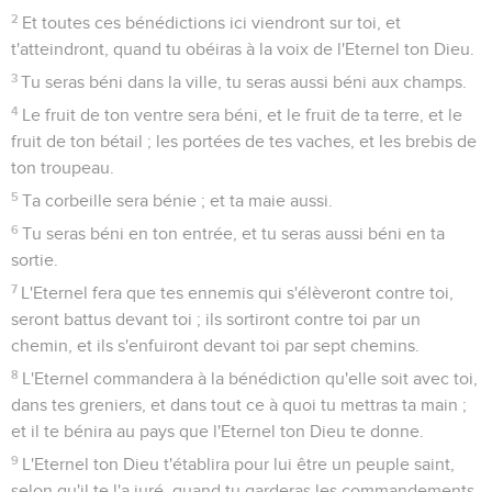
2
Et toutes ces bénédictions ici viendront sur toi, et
t'atteindront, quand tu obéiras à la voix de l'Eternel ton Dieu.
3
Tu seras béni dans la ville, tu seras aussi béni aux champs.
4
Le fruit de ton ventre sera béni, et le fruit de ta terre, et le
fruit de ton bétail ; les portées de tes vaches, et les brebis de
ton troupeau.
5
Ta corbeille sera bénie ; et ta maie aussi.
6
Tu seras béni en ton entrée, et tu seras aussi béni en ta
sortie.
7
L'Eternel fera que tes ennemis qui s'élèveront contre toi,
seront battus devant toi ; ils sortiront contre toi par un
chemin, et ils s'enfuiront devant toi par sept chemins.
8
L'Eternel commandera à la bénédiction qu'elle soit avec toi,
dans tes greniers, et dans tout ce à quoi tu mettras ta main ;
et il te bénira au pays que l'Eternel ton Dieu te donne.
9
L'Eternel ton Dieu t'établira pour lui être un peuple saint,
selon qu'il te l'a juré, quand tu garderas les commandements