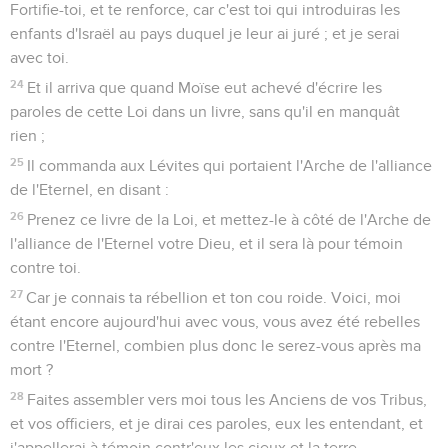
Fortifie-toi, et te renforce, car c'est toi qui introduiras les
enfants d'Israël au pays duquel je leur ai juré ; et je serai
avec toi.
24
Et il arriva que quand Moïse eut achevé d'écrire les
paroles de cette Loi dans un livre, sans qu'il en manquât
rien ;
25
Il commanda aux Lévites qui portaient l'Arche de l'alliance
de l'Eternel, en disant :
26
Prenez ce livre de la Loi, et mettez-le à côté de l'Arche de
l'alliance de l'Eternel votre Dieu, et il sera là pour témoin
contre toi.
27
Car je connais ta rébellion et ton cou roide. Voici, moi
étant encore aujourd'hui avec vous, vous avez été rebelles
contre l'Eternel, combien plus donc le serez-vous après ma
mort ?
28
Faites assembler vers moi tous les Anciens de vos Tribus,
et vos officiers, et je dirai ces paroles, eux les entendant, et
j'appellerai à témoin contr'eux les cieux et la terre.