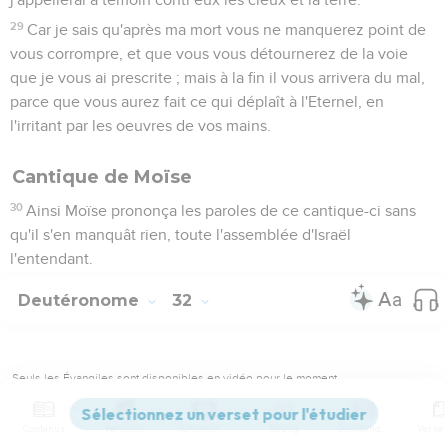
29
Car je sais qu'après ma mort vous ne manquerez point de
vous corrompre, et que vous vous détournerez de la voie
que je vous ai prescrite ; mais à la fin il vous arrivera du mal,
parce que vous aurez fait ce qui déplaît à l'Eternel, en
l'irritant par les oeuvres de vos mains.
Cantique de Moïse
30
Ainsi Moïse prononça les paroles de ce cantique-ci sans
qu'il s'en manquât rien, toute l'assemblée d'Israël
l'entendant.
Deutéronome
32
Seuls les Évangiles sont disponibles en vidéo pour le moment.
1
Cieux prêtez l'oreille, et je parlerai, et que la terre écoute
Contenus
Versions
Commentaires
Strong
Dictionnaire
les paroles de ma bouche.