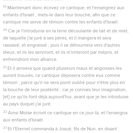
19
Maintenant donc écrivez ce cantique, et l'enseignez aux
enfants d'Israël ; mets-le dans leur bouche, afin que ce
cantique me serve de témoin contre les enfants d'Israël.
20
Car je l'introduirai en la terre découlante de lait et de miel,
de laquelle j'ai juré à ses pères, et il mangera et sera
rassasié, et engraissé ; puis il se détournera vers d'autres
dieux, et ils les serviront, et ils m'irriteront par mépris, et
enfreindront mon alliance.
21
Et il arrivera que quand plusieurs maux et angoisses les
auront trouvés, ce cantique déposera contre eux comme
témoin ; parce qu'il ne sera point oublié pour n'être plus en
la bouche de leur postérité ; car je connais leur imagination,
[et] ce qu'ils font déjà aujourd'hui, avant que je les introduise
au pays duquel j'ai juré.
22
Ainsi Moïse écrivit ce cantique en ce jour-là, et l'enseigna
aux enfants d'Israël.
23
Et l'Eternel commanda à Josué, fils de Nun, en disant :