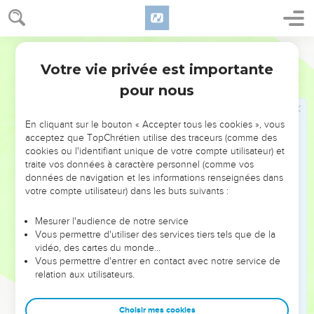
et tout le peuple dira : Amen.
17
Maudit soit celui qui transporte les bornes de son
Martin
prochain ; et tout le peuple dira : Amen.
Votre vie privée est importante
18
Deutéronome
27
Maudit soit celui qui fait égarer l'aveugle dans le chemin ;
pour nous
et tout le peuple dira : Amen.
19
Maudit soit celui qui fait injustice à l'étranger, à l'orphelin,
En cliquant sur le bouton « Accepter tous les cookies », vous
et à la veuve ; et tout le peuple dira : Amen.
acceptez que TopChrétien utilise des traceurs (comme des
20
Maudit soit celui qui couche avec la femme de son père ;
cookies ou l'identifiant unique de votre compte utilisateur) et
traite vos données à caractère personnel (comme vos
car il découvre le pan de la robe de son père ; et tout le
données de navigation et les informations renseignées dans
peuple dira : Amen.
votre compte utilisateur) dans les buts suivants :
21
Maudit soit celui qui couche avec une bête ; et tout le
peuple dira : Amen.
Mesurer l'audience de notre service
Vous permettre d'utiliser des services tiers tels que de la
22
Maudit soit celui qui couche avec sa soeur, fille de son
vidéo, des cartes du monde…
père, ou fille de sa mère ; Et tout le peuple dira : Amen.
Vous permettre d'entrer en contact avec notre service de
relation aux utilisateurs.
23
Maudit soit celui qui couche avec sa belle-mère ; et tout le
peuple dira : Amen.
Choisir mes cookies
24