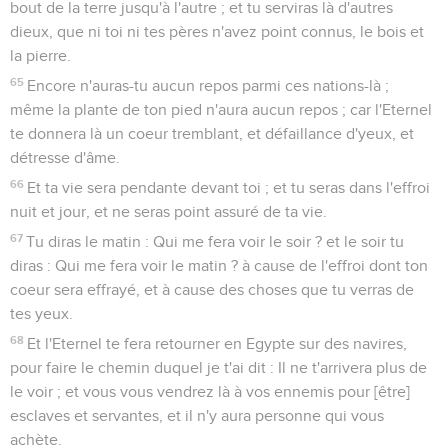
bout de la terre jusqu'à l'autre ; et tu serviras là d'autres
dieux, que ni toi ni tes pères n'avez point connus, le bois et
la pierre.
65
Encore n'auras-tu aucun repos parmi ces nations-là ;
même la plante de ton pied n'aura aucun repos ; car l'Eternel
te donnera là un coeur tremblant, et défaillance d'yeux, et
détresse d'âme.
66
Et ta vie sera pendante devant toi ; et tu seras dans l'effroi
nuit et jour, et ne seras point assuré de ta vie.
67
Tu diras le matin : Qui me fera voir le soir ? et le soir tu
diras : Qui me fera voir le matin ? à cause de l'effroi dont ton
coeur sera effrayé, et à cause des choses que tu verras de
tes yeux.
68
Et l'Eternel te fera retourner en Egypte sur des navires,
pour faire le chemin duquel je t'ai dit : Il ne t'arrivera plus de
le voir ; et vous vous vendrez là à vos ennemis pour [être]
esclaves et servantes, et il n'y aura personne qui vous
achète.