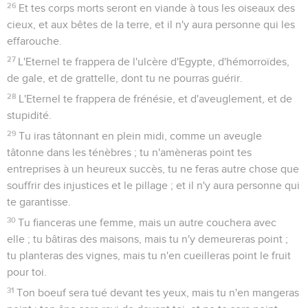
26
Et tes corps morts seront en viande à tous les oiseaux des
cieux, et aux bêtes de la terre, et il n'y aura personne qui les
effarouche.
27
L'Eternel te frappera de l'ulcère d'Egypte, d'hémorroïdes,
de gale, et de grattelle, dont tu ne pourras guérir.
28
L'Eternel te frappera de frénésie, et d'aveuglement, et de
stupidité.
29
Tu iras tâtonnant en plein midi, comme un aveugle
tâtonne dans les ténèbres ; tu n'amèneras point tes
entreprises à un heureux succès, tu ne feras autre chose que
souffrir des injustices et le pillage ; et il n'y aura personne qui
te garantisse.
30
Tu fianceras une femme, mais un autre couchera avec
elle ; tu bâtiras des maisons, mais tu n'y demeureras point ;
tu planteras des vignes, mais tu n'en cueilleras point le fruit
pour toi.
31
Ton boeuf sera tué devant tes yeux, mais tu n'en mangeras