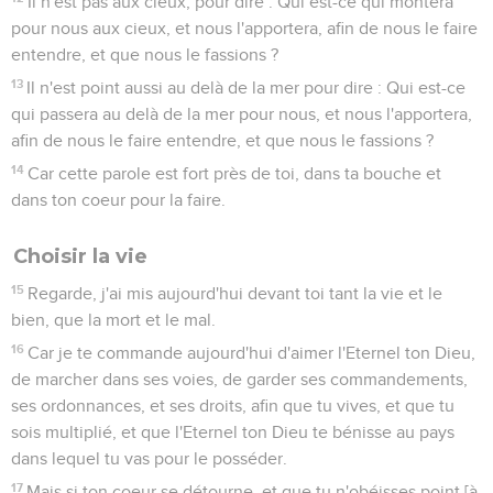
Il n'est pas aux cieux, pour dire : Qui est-ce qui montera
pour nous aux cieux, et nous l'apportera, afin de nous le faire
entendre, et que nous le fassions ?
13
Il n'est point aussi au delà de la mer pour dire : Qui est-ce
qui passera au delà de la mer pour nous, et nous l'apportera,
afin de nous le faire entendre, et que nous le fassions ?
14
Car cette parole est fort près de toi, dans ta bouche et
dans ton coeur pour la faire.
Choisir la vie
15
Regarde, j'ai mis aujourd'hui devant toi tant la vie et le
bien, que la mort et le mal.
16
Car je te commande aujourd'hui d'aimer l'Eternel ton Dieu,
de marcher dans ses voies, de garder ses commandements,
ses ordonnances, et ses droits, afin que tu vives, et que tu
sois multiplié, et que l'Eternel ton Dieu te bénisse au pays
dans lequel tu vas pour le posséder.
17
Mais si ton coeur se détourne, et que tu n'obéisses point [à