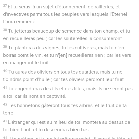
37
Et tu seras là un sujet d'étonnement, de railleries, et
d'invectives parmi tous les peuples vers lesquels l'Eternel
t'aura emmené.
38
Tu jetteras beaucoup de semence dans ton champ, et tu
en recueilleras peu ; car les sauterelles la consumeront.
39
Tu planteras des vignes, tu les cultiveras, mais tu n'en
boiras point le vin, et tu n'[en] recueilleras rien ; car les vers
en mangeront le fruit.
40
Tu auras des oliviers en tous tes quartiers, mais tu ne
t'oindras point d'huile ; car tes oliviers perdront leur fruit.
41
Tu engendreras des fils et des filles, mais ils ne seront pas
à toi, car ils iront en captivité.
42
Les hannetons gâteront tous tes arbres, et le fruit de ta
terre.
43
L'étranger qui est au milieu de toi, montera au dessus de
toi bien haut, et tu descendras bien bas.
44
Il te prêtera, et tu ne lui prêteras point ; il sera à la tête, et