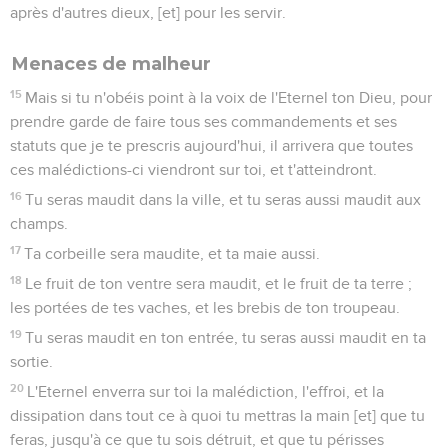
après d'autres dieux, [et] pour les servir.
Menaces de malheur
15
Mais si tu n'obéis point à la voix de l'Eternel ton Dieu, pour
prendre garde de faire tous ses commandements et ses
statuts que je te prescris aujourd'hui, il arrivera que toutes
ces malédictions-ci viendront sur toi, et t'atteindront.
16
Tu seras maudit dans la ville, et tu seras aussi maudit aux
champs.
17
Ta corbeille sera maudite, et ta maie aussi.
18
Le fruit de ton ventre sera maudit, et le fruit de ta terre ;
les portées de tes vaches, et les brebis de ton troupeau.
19
Tu seras maudit en ton entrée, tu seras aussi maudit en ta
sortie.
20
L'Eternel enverra sur toi la malédiction, l'effroi, et la
dissipation dans tout ce à quoi tu mettras la main [et] que tu
feras, jusqu'à ce que tu sois détruit, et que tu périsses