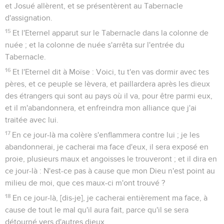
et Josué allèrent, et se présentèrent au Tabernacle
d'assignation.
15
Et l'Eternel apparut sur le Tabernacle dans la colonne de
nuée ; et la colonne de nuée s'arrêta sur l'entrée du
Tabernacle.
16
Et l'Eternel dit à Moïse : Voici, tu t'en vas dormir avec tes
pères, et ce peuple se lèvera, et paillardera après les dieux
des étrangers qui sont au pays où il va, pour être parmi eux,
et il m'abandonnera, et enfreindra mon alliance que j'ai
traitée avec lui.
17
En ce jour-là ma colère s'enflammera contre lui ; je les
abandonnerai, je cacherai ma face d'eux, il sera exposé en
proie, plusieurs maux et angoisses le trouveront ; et il dira en
ce jour-là : N'est-ce pas à cause que mon Dieu n'est point au
milieu de moi, que ces maux-ci m'ont trouvé ?
18
En ce jour-là, [dis-je], je cacherai entièrement ma face, à
cause de tout le mal qu'il aura fait, parce qu'il se sera
détourné vers d'autres dieux.