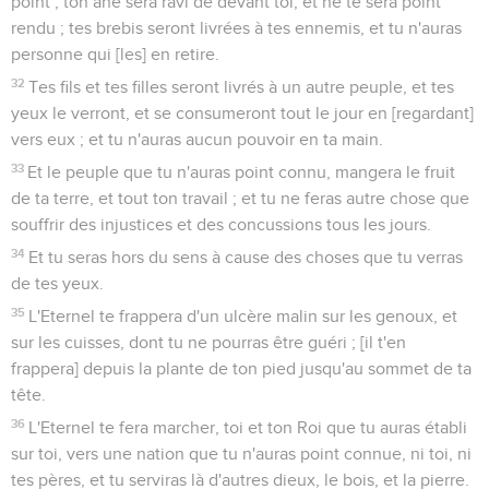
point ; ton âne sera ravi de devant toi, et ne te sera point
rendu ; tes brebis seront livrées à tes ennemis, et tu n'auras
personne qui [les] en retire.
32
Tes fils et tes filles seront livrés à un autre peuple, et tes
yeux le verront, et se consumeront tout le jour en [regardant]
vers eux ; et tu n'auras aucun pouvoir en ta main.
33
Et le peuple que tu n'auras point connu, mangera le fruit
de ta terre, et tout ton travail ; et tu ne feras autre chose que
souffrir des injustices et des concussions tous les jours.
34
Et tu seras hors du sens à cause des choses que tu verras
de tes yeux.
35
L'Eternel te frappera d'un ulcère malin sur les genoux, et
sur les cuisses, dont tu ne pourras être guéri ; [il t'en
frappera] depuis la plante de ton pied jusqu'au sommet de ta
tête.
36
L'Eternel te fera marcher, toi et ton Roi que tu auras établi
sur toi, vers une nation que tu n'auras point connue, ni toi, ni
tes pères, et tu serviras là d'autres dieux, le bois, et la pierre.