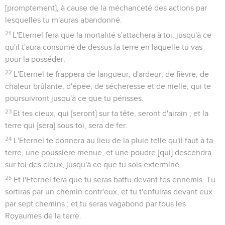
[promptement], à cause de la méchanceté des actions par
lesquelles tu m'auras abandonné.
21
L'Eternel fera que la mortalité s'attachera à toi, jusqu'à ce
qu'il t'aura consumé de dessus la terre en laquelle tu vas
pour la posséder.
22
L'Eternel te frappera de langueur, d'ardeur, de fièvre, de
chaleur brûlante, d'épée, de sécheresse et de nielle, qui te
poursuivront jusqu'à ce que tu périsses.
23
Et tes cieux, qui [seront] sur ta tête, seront d'airain ; et la
terre qui [sera] sous toi, sera de fer.
24
L'Eternel te donnera au lieu de la pluie telle qu'il faut à ta
terre, une poussière menue, et une poudre [qui] descendra
sur toi des cieux, jusqu'à ce que tu sois exterminé.
25
Et l'Eternel fera que tu seras battu devant tes ennemis. Tu
sortiras par un chemin contr'eux, et tu t'enfuiras devant eux
par sept chemins ; et tu seras vagabond par tous les
Royaumes de la terre.