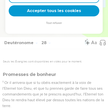
Maudit soit celui qui frappe son prochain en secret ; et
tout le peuple dira : Amen.
Accepter tous les cookies
25
Maudit soit celui qui prend quelque présent pour mettre à
mort l'homme innocent ; et tout le peuple dira : Amen.
Tout refuser
26
Maudit soit celui qui ne persévère point dans les paroles
de cette Loi, pour les faire ; et tout le peuple dira : Amen.
Deutéronome
28
Seuls les Évangiles sont disponibles en vidéo pour le moment.
Promesses de bonheur
1
Or il arrivera que si tu obéis exactement à la voix de
l'Eternel ton Dieu, et que tu prennes garde de faire tous ses
commandements que je te prescris aujourd'hui, l'Eternel ton
Dieu te rendra haut élevé par dessus toutes les nations de la
terre.