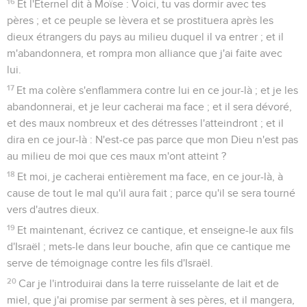
16
Et l'Éternel dit à Moïse : Voici, tu vas dormir avec tes
pères ; et ce peuple se lèvera et se prostituera après les
dieux étrangers du pays au milieu duquel il va entrer ; et il
m'abandonnera, et rompra mon alliance que j'ai faite avec
lui.
17
Et ma colère s'enflammera contre lui en ce jour-là ; et je les
abandonnerai, et je leur cacherai ma face ; et il sera dévoré,
et des maux nombreux et des détresses l'atteindront ; et il
dira en ce jour-là : N'est-ce pas parce que mon Dieu n'est pas
au milieu de moi que ces maux m'ont atteint ?
18
Et moi, je cacherai entièrement ma face, en ce jour-là, à
cause de tout le mal qu'il aura fait ; parce qu'il se sera tourné
vers d'autres dieux.
19
Et maintenant, écrivez ce cantique, et enseigne-le aux fils
d'Israël ; mets-le dans leur bouche, afin que ce cantique me
serve de témoignage contre les fils d'Israël.
20
Car je l'introduirai dans la terre ruisselante de lait et de
miel, que j'ai promise par serment à ses pères, et il mangera,