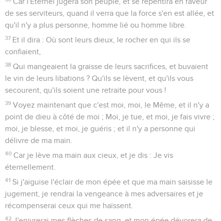
Car l'Éternel jugera son peuple, et se repentira en faveur
de ses serviteurs, quand il verra que la force s'en est allée, et
qu'il n'y a plus personne, homme lié ou homme libre.
37
Et il dira : Où sont leurs dieux, le rocher en qui ils se
confiaient,
38
Qui mangeaient la graisse de leurs sacrifices, et buvaient
le vin de leurs libations ? Qu'ils se lèvent, et qu'ils vous
secourent, qu'ils soient une retraite pour vous !
39
Voyez maintenant que c'est moi, moi, le Même, et il n'y a
point de dieu à côté de moi ; Moi, je tue, et moi, je fais vivre ;
moi, je blesse, et moi, je guéris ; et il n'y a personne qui
délivre de ma main.
40
Car je lève ma main aux cieux, et je dis : Je vis
éternellement.
41
Si j'aiguise l'éclair de mon épée et que ma main saisisse le
jugement, je rendrai la vengeance à mes adversaires et je
récompenserai ceux qui me haïssent.
42
J'enivrerai mes flèches de sang, et mon épée dévorera de