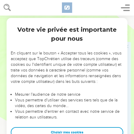
embrasement ; (qu'il n'est pas semé, et qu'il ne fait rien
germer, et qu'aucune herbe n'y pousse), comme la
Darby
subversion de Sodome et de Gomorrhe, d'Adma et de
Tseboïm, que l'Éternel détruisit dans sa colère et dans sa
Votre vie privée est importante
Deutéronome
29
fureur, -toutes les nations diront :
pour nous
24
Pourquoi l'Éternel a-t-il fait ainsi à ce pays ? d'où vient
l'ardeur de cette grande colère ?
En cliquant sur le bouton « Accepter tous les cookies », vous
acceptez que TopChrétien utilise des traceurs (comme des
25
Et on dira : C'est parce qu'ils ont abandonné l'alliance de
cookies ou l'identifiant unique de votre compte utilisateur) et
l'Éternel, le Dieu de leurs pères, qu'il avait faite avec eux
traite vos données à caractère personnel (comme vos
quand il les fit sortir du pays d'Égypte ;
données de navigation et les informations renseignées dans
votre compte utilisateur) dans les buts suivants :
26
et ils sont allés, et ont servi d'autres dieux, et se sont
prosternés devant eux, des dieux qu'ils n'avaient pas connus
Mesurer l'audience de notre service
et qu'il ne leur avait pas donnés en partage.
Vous permettre d'utiliser des services tiers tels que de la
27
vidéo, des cartes du monde…
Et la colère de l'Éternel s'est embrasée contre ce pays,
Vous permettre d'entrer en contact avec notre service de
pour faire venir sur lui toute la malédiction écrite dans ce
relation aux utilisateurs.
livre.
28
Et l'Éternel les a arrachés de dessus leur terre dans sa
Choisir mes cookies