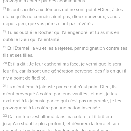
provoqué à colère par des abominations.
17
Ils ont sacrifié aux démons qui ne sont point +Dieu, à des
dieux qu'ils ne connaissaient pas, dieux nouveaux, venus
depuis peu, que vos pères n'ont pas révérés.
18
Tu as oublié le Rocher qui t'a engendré, et tu as mis en
oubli le Dieu qui t'a enfanté.
19
Et l'Éternel l'a vu et les a rejetés, par indignation contre ses
fils et ses filles.
20
Et il a dit : Je leur cacherai ma face, je verrai quelle sera
leur fin, car ils sont une génération perverse, des fils en qui il
n'y a point de fidélité.
21
Ils m'ont ému à jalousie par ce qui n'est point Dieu, ils
m'ont provoqué à colère par leurs vanités ; et moi, je les
exciterai à la jalousie par ce qui n'est pas un peuple, je les
provoquerai à la colère par une nation insensée.
22
Car un feu s'est allumé dans ma colère, et il brûlera
jusqu'au shéol le plus profond, et dévorera la terre et son
rapport, et embrasera les fondements des montagnes.