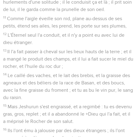
hurlements d'une solitude ; il le conduisit ça et là ; il prit soin
de lui, il le garda comme la prunelle de son oeil.
11
Comme l'aigle éveille son nid, plane au-dessus de ses
petits, étend ses ailes, les prend, les porte sur ses plumes,
12
L'Éternel seul l'a conduit, et il n'y a point eu avec lui de
dieu étranger.
13
Il l'a fait passer à cheval sur les lieux hauts de la terre ; et il
a mangé le produit des champs, et il lui a fait sucer le miel du
rocher, et l'huile du roc dur ;
14
Le caillé des vaches, et le lait des brebis, et la graisse des
agneaux et des béliers de la race de Basan, et des boucs,
avec la fine graisse du froment ; et tu as bu le vin pur, le sang
du raisin.
15
Mais Jeshurun s'est engraissé, et a regimbé : tu es devenu
gras, gros, replet ; et il a abandonné le +Dieu qui l'a fait, et il
a méprisé le Rocher de son salut.
16
Ils l'ont ému à jalousie par des dieux étrangers ; ils l'ont