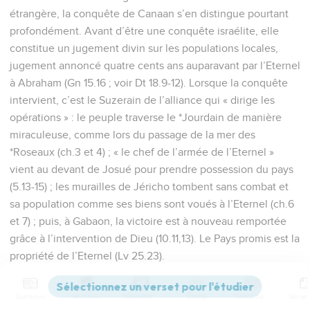
étrangère, la conquête de Canaan s’en distingue pourtant
profondément. Avant d’être une conquête israélite, elle
constitue un jugement divin sur les populations locales,
jugement annoncé quatre cents ans auparavant par l’Eternel
à Abraham (Gn 15.16 ; voir Dt 18.9-12). Lorsque la conquête
intervient, c’est le Suzerain de l’alliance qui « dirige les
opérations » : le peuple traverse le *Jourdain de manière
miraculeuse, comme lors du passage de la mer des
*Roseaux (ch.3 et 4) ; « le chef de l’armée de l’Eternel »
vient au devant de Josué pour prendre possession du pays
(5.13-15) ; les murailles de Jéricho tombent sans combat et
sa population comme ses biens sont voués à l’Eternel (ch.6
et 7) ; puis, à Gabaon, la victoire est à nouveau remportée
grâce à l’intervention de Dieu (10.11,13). Le Pays promis est la
propriété de l’Eternel (Lv 25.23).
Josué, parvenu à un grand âge, est chargé par l’Eternel de
Contenus
Versions
Commentaires
Strong
Dictionnaire
partager le pays entre les tribus d’Israël (ch.13 à 21), alors