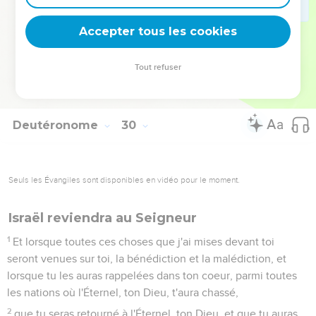
colère, et dans sa fureur, et dans sa grande indignation, et
les a chassés dans un autre pays, comme il paraît
Accepter tous les cookies
aujourd'hui.
29
Les choses cachées sont à l'Éternel, notre Dieu ; et les
Tout refuser
choses révélées sont à nous et à nos fils, à toujours, afin que
nous pratiquions toutes les paroles de cette loi.
Deutéronome
30
Seuls les Évangiles sont disponibles en vidéo pour le moment.
Israël reviendra au Seigneur
1
Et lorsque toutes ces choses que j'ai mises devant toi
seront venues sur toi, la bénédiction et la malédiction, et
lorsque tu les auras rappelées dans ton coeur, parmi toutes
les nations où l'Éternel, ton Dieu, t'aura chassé,
2
que tu seras retourné à l'Éternel, ton Dieu, et que tu auras