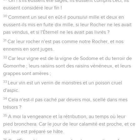
Oh ! s'ils eussent été sages, ils eussent compris ceci, ils
eussent considéré leur fin !
30
Comment un seul en eût-il poursuivi mille et deux en
eussent-ils mis en fuite dix mille, si leur Rocher ne les avait
pas vendus, et si l'Éternel ne les avait pas livrés ?
31
Car leur rocher n'est pas comme notre Rocher, et nos
ennemis en sont juges.
32
Car leur vigne est de la vigne de Sodome et du terroir de
Gomorrhe ; leurs raisins sont des raisins vénéneux, et leurs
grappes sont amères ;
33
Leur vin est un venin de monstres et un poison cruel
d'aspic.
34
Cela n'est-il pas caché par devers moi, scellé dans mes
trésors ?
35
A moi la vengeance et la rétribution, au temps où leur
pied bronchera. Car le jour de leur calamité est proche, et ce
qui leur est préparé se hâte.
36