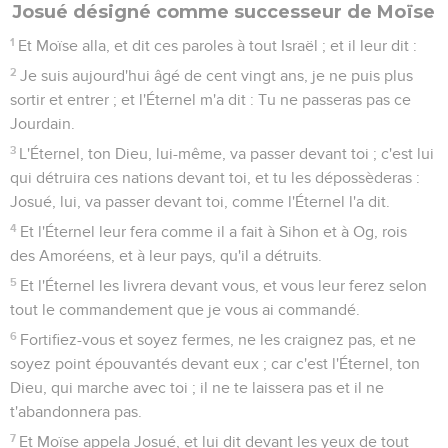
Josué désigné comme successeur de Moïse
1
Et Moïse alla, et dit ces paroles à tout Israël ; et il leur dit :
2
Je suis aujourd'hui âgé de cent vingt ans, je ne puis plus
sortir et entrer ; et l'Éternel m'a dit : Tu ne passeras pas ce
Jourdain.
3
L'Éternel, ton Dieu, lui-même, va passer devant toi ; c'est lui
qui détruira ces nations devant toi, et tu les dépossèderas :
Josué, lui, va passer devant toi, comme l'Éternel l'a dit.
4
Et l'Éternel leur fera comme il a fait à Sihon et à Og, rois
des Amoréens, et à leur pays, qu'il a détruits.
5
Et l'Éternel les livrera devant vous, et vous leur ferez selon
tout le commandement que je vous ai commandé.
6
Fortifiez-vous et soyez fermes, ne les craignez pas, et ne
soyez point épouvantés devant eux ; car c'est l'Éternel, ton
Dieu, qui marche avec toi ; il ne te laissera pas et il ne
t'abandonnera pas.
7
Et Moïse appela Josué, et lui dit devant les yeux de tout