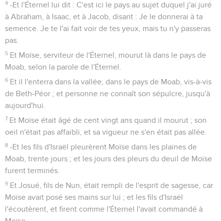
4
-Et l'Éternel lui dit : C'est ici le pays au sujet duquel j'ai juré
à Abraham, à Isaac, et à Jacob, disant : Je le donnerai à ta
semence. Je te l'ai fait voir de tes yeux, mais tu n'y passeras
pas.
5
Et Moïse, serviteur de l'Éternel, mourut là dans le pays de
Moab, selon la parole de l'Éternel.
6
Et il l'enterra dans la vallée, dans le pays de Moab, vis-à-vis
de Beth-Péor ; et personne ne connaît son sépulcre, jusqu'à
aujourd'hui.
7
Et Moïse était âgé de cent vingt ans quand il mourut ; son
oeil n'était pas affaibli, et sa vigueur ne s'en était pas allée.
8
-Et les fils d'Israël pleurèrent Moïse dans les plaines de
Moab, trente jours ; et les jours des pleurs du deuil de Moïse
furent terminés.
9
Et Josué, fils de Nun, était rempli de l'esprit de sagesse, car
Moïse avait posé ses mains sur lui ; et les fils d'Israël
l'écoutèrent, et firent comme l'Éternel l'avait commandé à
Moïse.