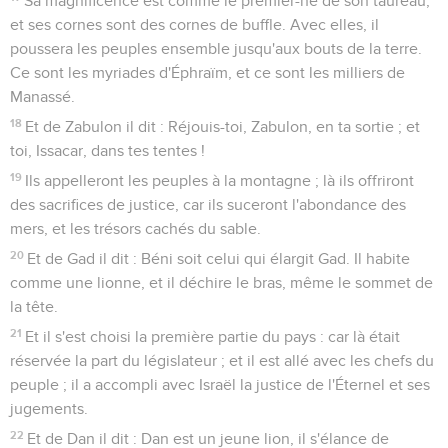
Sa magnificence est comme le premier-né de son taureau,
et ses cornes sont des cornes de buffle. Avec elles, il
poussera les peuples ensemble jusqu'aux bouts de la terre.
Ce sont les myriades d'Éphraïm, et ce sont les milliers de
Manassé.
18
Et de Zabulon il dit : Réjouis-toi, Zabulon, en ta sortie ; et
toi, Issacar, dans tes tentes !
19
Ils appelleront les peuples à la montagne ; là ils offriront
des sacrifices de justice, car ils suceront l'abondance des
mers, et les trésors cachés du sable.
20
Et de Gad il dit : Béni soit celui qui élargit Gad. Il habite
comme une lionne, et il déchire le bras, même le sommet de
la tête.
21
Et il s'est choisi la première partie du pays : car là était
réservée la part du législateur ; et il est allé avec les chefs du
peuple ; il a accompli avec Israël la justice de l'Éternel et ses
jugements.
22
Et de Dan il dit : Dan est un jeune lion, il s'élance de