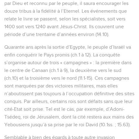
par Dieu et reconnu par le peuple, il saura encourager les
douze tribus à la fidélité à l’Eternel. Les événements que
relate le livre se passent, selon les spécialistes, soit vers
1400 soit vers 1240 avant Jésus-Christ. Ils couvrent une
période d’une trentaine d’années environ (14.10).
Quarante ans après la sortie d’Egypte, le peuple d’Israël va
enfin conquérir le Pays promis (ch.1 à 12). La conquête
s’organise autour de trois « campagnes » : la première dans
le centre de Canaan (ch.1 à 9), la deuxième vers le sud
(ch.10) et la troisième vers le nord (11.1-15). Ces campagnes
sont marquées par des victoires militaires, mais elles
n’aboutissent pas toujours à l’occupation définitive des sites
conquis. Par ailleurs, certains rois sont défaits sans que leur
cité-Etat soit prise. Tel est le cas, par exemple, d’Adoni-
Tsédeq, roi de Jérusalem, dont la cité restera aux mains des
Yebousiens jusqu’à sa prise par le roi David (10.1ss. ; 15.63).
Semblable à bien des égards à toute autre invasion