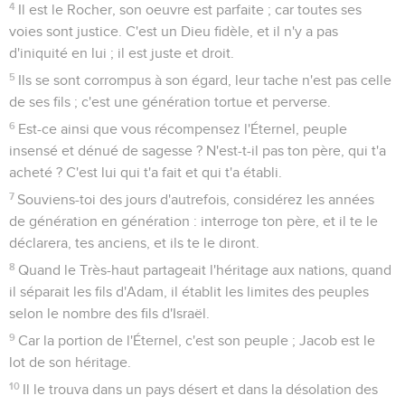
4
Il est le Rocher, son oeuvre est parfaite ; car toutes ses
voies sont justice. C'est un Dieu fidèle, et il n'y a pas
d'iniquité en lui ; il est juste et droit.
5
Ils se sont corrompus à son égard, leur tache n'est pas celle
de ses fils ; c'est une génération tortue et perverse.
6
Est-ce ainsi que vous récompensez l'Éternel, peuple
insensé et dénué de sagesse ? N'est-t-il pas ton père, qui t'a
acheté ? C'est lui qui t'a fait et qui t'a établi.
7
Souviens-toi des jours d'autrefois, considérez les années
de génération en génération : interroge ton père, et il te le
déclarera, tes anciens, et ils te le diront.
8
Quand le Très-haut partageait l'héritage aux nations, quand
il séparait les fils d'Adam, il établit les limites des peuples
selon le nombre des fils d'Israël.
9
Car la portion de l'Éternel, c'est son peuple ; Jacob est le
lot de son héritage.
10
Il le trouva dans un pays désert et dans la désolation des