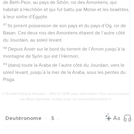
de Beth-Peor, au pays de Sihôn, roi des Amoréens, qui
habitait à Hechbôn et qui fut battu par Moïse et les Israélites,
à leur sortie d’Égypte.
47
Ils prirent possession de son pays et du pays d’Og, roi de
Basan. Ces deux rois des Amoréens étaient de l’autre côté
du Jourdain, au soleil levant.
48
Depuis Aroër sur le bord du torrent de l’Arnon jusqu’à la
montagne de Syôn qui est l’Hermon,
49
(dans) toute la Araba de l’autre côté du Jourdain, vers le
soleil levant, jusqu’à la mer de la Araba, sous les pentes du
Pisga.
© Société biblique française – Bibli’O, 1978, avec autorisation. Pour vous procurer
une Bible imprimée, rendez-vous sur www.editionsbiblio.fr
Deutéronome
5