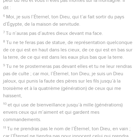
peur du feu et vous n’êtes pas montés sur la montagne. Il
dit :
6
Moi, je suis l’Éternel, ton Dieu, qui t’ai fait sortir du pays
d’Égypte, de la maison de servitude.
7
Tu n’auras pas d’autres dieux devant ma face.
8
Tu ne te feras pas de statue, de représentation quelconque
de ce qui est en haut dans les cieux, de ce qui est en bas sur
la terre, de ce qui est dans les eaux plus bas que la terre.
9
Tu ne te prosterneras pas devant elles et tu ne leur rendras
pas de culte ; car moi, l’Éternel, ton Dieu, je suis un Dieu
jaloux, qui punis la faute des pères sur les fils jusqu’à la
troisième et à la quatrième (génération) de ceux qui me
haïssent,
10
et qui use de bienveillance jusqu’à mille (générations)
envers ceux qui m’aiment et qui gardent mes
commandements.
11
Tu ne prendras pas le nom de l’Éternel, ton Dieu, en vain ;
car l’Éternel ne tiendra pas pour innocent celui qui prendra