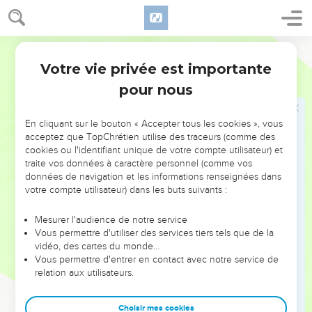
Moïse n'entrera pas en Canaan
23
En ce temps-là, j’ai supplié l’Éternel, en disant :
Segond 1978 (Colombe)
24
Seigneur Éternel, tu as commencé à montrer à ton
Votre vie privée est importante
Deutéronome
3
serviteur ta grandeur et ta main puissante ; car quel dieu y a-
pour nous
t-il, au ciel et sur la terre, qui puisse imiter tes œuvres et tes
hauts faits ?
En cliquant sur le bouton « Accepter tous les cookies », vous
25
Je voudrais passer, je t’en prie, et voir ce bon pays de
acceptez que TopChrétien utilise des traceurs (comme des
l’autre côté du Jourdain, ces belles montagnes et le Liban.
cookies ou l'identifiant unique de votre compte utilisateur) et
traite vos données à caractère personnel (comme vos
26
Mais l’Éternel s’irrita contre moi, à cause de vous, et il ne
données de navigation et les informations renseignées dans
m’écouta pas. L’Éternel me dit : C’est assez, ne me parle plus
votre compte utilisateur) dans les buts suivants :
de cette affaire.
27
Monte au sommet du Pisga, porte tes regards à l’ouest, au
Mesurer l'audience de notre service
Vous permettre d'utiliser des services tiers tels que de la
nord, au sud et à l’est, et contemple de tes yeux ; car tu ne
vidéo, des cartes du monde…
passeras pas ce Jourdain.
Vous permettre d'entrer en contact avec notre service de
28
relation aux utilisateurs.
Donne des ordres à Josué, fortifie-le et affermis-le ; car
c’est lui qui passera devant ce peuple et qui le fera hériter
du pays que tu verras.
Choisir mes cookies