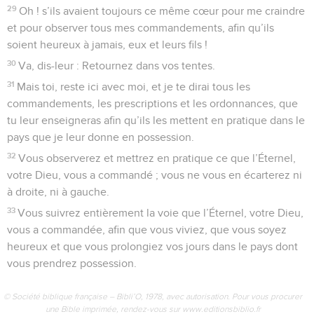
29
Oh ! s’ils avaient toujours ce même cœur pour me craindre
et pour observer tous mes commandements, afin qu’ils
soient heureux à jamais, eux et leurs fils !
30
Va, dis-leur : Retournez dans vos tentes.
31
Mais toi, reste ici avec moi, et je te dirai tous les
commandements, les prescriptions et les ordonnances, que
tu leur enseigneras afin qu’ils les mettent en pratique dans le
pays que je leur donne en possession.
32
Vous observerez et mettrez en pratique ce que l’Éternel,
votre Dieu, vous a commandé ; vous ne vous en écarterez ni
à droite, ni à gauche.
33
Vous suivrez entièrement la voie que l’Éternel, votre Dieu,
vous a commandée, afin que vous viviez, que vous soyez
heureux et que vous prolongiez vos jours dans le pays dont
vous prendrez possession.
© Société biblique française – Bibli’O, 1978, avec autorisation. Pour vous procurer
une Bible imprimée, rendez-vous sur www.editionsbiblio.fr