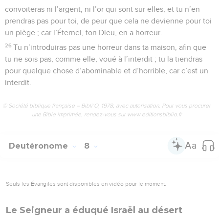
convoiteras ni l’argent, ni l’or qui sont sur elles, et tu n’en
prendras pas pour toi, de peur que cela ne devienne pour toi
un piège ; car l’Éternel, ton Dieu, en a horreur.
26
Tu n’introduiras pas une horreur dans ta maison, afin que
tu ne sois pas, comme elle, voué à l’interdit ; tu la tiendras
pour quelque chose d’abominable et d’horrible, car c’est un
interdit.
© Société biblique française – Bibli’O, 1978, avec autorisation. Pour vous procurer
une Bible imprimée, rendez-vous sur www.editionsbiblio.fr
Deutéronome
8
Seuls les Évangiles sont disponibles en vidéo pour le moment.
Le Seigneur a éduqué Israël au désert