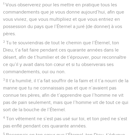
1
Vous observerez pour les mettre en pratique tous les
commandements que je vous donne aujourd’hui, afin que
vous viviez, que vous multipliiez et que vous entriez en
possession du pays que l’Éternel a juré (de donner) à vos
pères.
2
Tu te souviendras de tout le chemin que l’Éternel, ton
Dieu, t’a fait faire pendant ces quarante années dans le
désert, afin de t’humilier et de t’éprouver, pour reconnaître
ce qu’il y avait dans ton cœur et si tu observerais ses
commandements, oui ou non.
3
Il t’a humilié, il t’a fait souffrir de la faim et il t’a nourri de la
manne que tu ne connaissais pas et que n’avaient pas
connue tes pères, afin de t’apprendre que l’homme ne vit
pas de pain seulement, mais que l’homme vit de tout ce qui
sort de la bouche de l’Éternel.
4
Ton vêtement ne s’est pas usé sur toi, et ton pied ne s’est
pas enflé pendant ces quarante années.
5
Reconnais en ton cœur que l’Éternel, ton Dieu, t’éduque