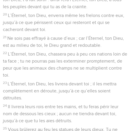
les peuples devant qui tu as de la crainte.
20
L’Éternel, ton Dieu, enverra même les frelons contre eux,
jusqu’à ce que périssent ceux qui resteront et qui se
cacheront devant toi.
21
Ne sois pas effrayé à cause d’eux ; car l’Éternel, ton Dieu,
est au milieu de toi, le Dieu grand et redoutable.
22
L’Éternel, ton Dieu, chassera peu à peu ces nations loin de
ta face ; tu ne pourras pas les exterminer promptement, de
peur que les animaux des champs ne se multiplient contre
toi.
23
L’Éternel, ton Dieu, les livrera devant toi ; il les mettra
complètement en déroute, jusqu’à ce qu’elles soient
détruites.
24
Il livrera leurs rois entre tes mains, et tu feras périr leur
nom de dessous les cieux ; aucun ne tiendra devant toi,
jusqu’à ce que tu les aies détruits.
25
Vous brûlerez au feu les statues de leurs dieux. Tu ne