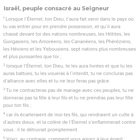
Israël, peuple consacré au Seigneur
1
Lorsque l’Éternel, ton Dieu, t’aura fait venir dans le pays où
tu vas entrer pour en prendre possession, et qu’il aura
chassé devant toi des nations nombreuses, les Hittites, les
Guirgasiens, les Amoréens, les Cananéens, les Phéréziens,
les Héviens et les Yebousiens, sept nations plus nombreuses
et plus puissantes que toi ;
2
lorsque l’Éternel, ton Dieu, te les aura livrées et que tu les
auras battues, tu les voueras à l’interdit, tu ne concluras pas
d’alliance avec elles et tu ne leur feras pas grâce.
3
Tu ne contracteras pas de mariage avec ces peuples, tu ne
donneras pas ta fille à leur fils et tu ne prendras pas leur fille
pour ton fils ;
4
car ils écarteraient de moi tes fils, qui rendraient un culte à
d’autres dieux, et la colère de l’Éternel s’enflammerait contre
vous : il te détruirait promptement.
5
Voici, au contraire, comment vous agirez à leur égard :