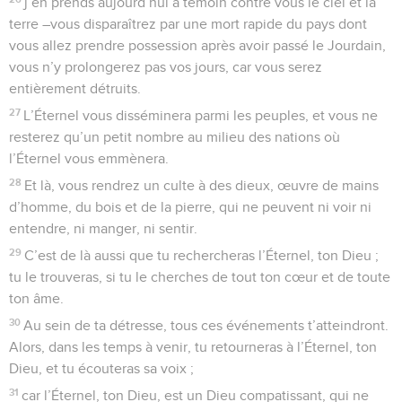
j’en prends aujourd’hui à témoin contre vous le ciel et la
terre –vous disparaîtrez par une mort rapide du pays dont
vous allez prendre possession après avoir passé le Jourdain,
vous n’y prolongerez pas vos jours, car vous serez
entièrement détruits.
27
L’Éternel vous disséminera parmi les peuples, et vous ne
resterez qu’un petit nombre au milieu des nations où
l’Éternel vous emmènera.
28
Et là, vous rendrez un culte à des dieux, œuvre de mains
d’homme, du bois et de la pierre, qui ne peuvent ni voir ni
entendre, ni manger, ni sentir.
29
C’est de là aussi que tu rechercheras l’Éternel, ton Dieu ;
tu le trouveras, si tu le cherches de tout ton cœur et de toute
ton âme.
30
Au sein de ta détresse, tous ces événements t’atteindront.
Alors, dans les temps à venir, tu retourneras à l’Éternel, ton
Dieu, et tu écouteras sa voix ;
31
car l’Éternel, ton Dieu, est un Dieu compatissant, qui ne