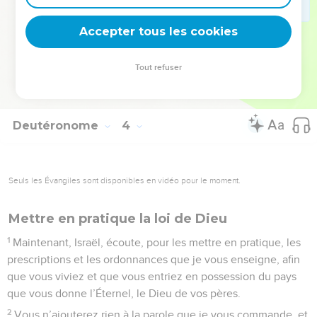
29
Nous sommes restés dans la vallée, vis-à-vis de Beth-
Accepter tous les cookies
Peor.
© Société biblique française – Bibli’O, 1978, avec autorisation. Pour vous procurer
Tout refuser
une Bible imprimée, rendez-vous sur www.editionsbiblio.fr
Deutéronome
4
Seuls les Évangiles sont disponibles en vidéo pour le moment.
Mettre en pratique la loi de Dieu
1
Maintenant, Israël, écoute, pour les mettre en pratique, les
prescriptions et les ordonnances que je vous enseigne, afin
que vous viviez et que vous entriez en possession du pays
que vous donne l’Éternel, le Dieu de vos pères.
2
Vous n’ajouterez rien à la parole que je vous commande, et