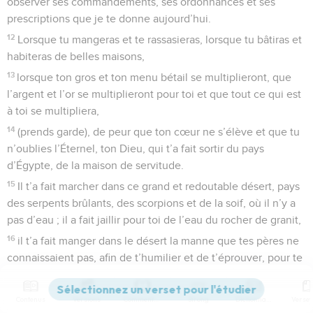
observer ses commandements, ses ordonnances et ses
prescriptions que je te donne aujourd’hui.
12
Lorsque tu mangeras et te rassasieras, lorsque tu bâtiras et
habiteras de belles maisons,
13
lorsque ton gros et ton menu bétail se multiplieront, que
l’argent et l’or se multiplieront pour toi et que tout ce qui est
à toi se multipliera,
14
(prends garde), de peur que ton cœur ne s’élève et que tu
n’oublies l’Éternel, ton Dieu, qui t’a fait sortir du pays
d’Égypte, de la maison de servitude.
15
Il t’a fait marcher dans ce grand et redoutable désert, pays
des serpents brûlants, des scorpions et de la soif, où il n’y a
pas d’eau ; il a fait jaillir pour toi de l’eau du rocher de granit,
16
il t’a fait manger dans le désert la manne que tes pères ne
connaissaient pas, afin de t’humilier et de t’éprouver, pour te
faire ensuite du bien.
17
(Garde-toi) de dire en ton cœur : ma force et la vigueur de
Contenus
Versions
Commentaires
Strong
Dictionnaire
ma main m’ont acquis ces richesses.