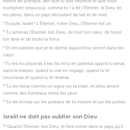
mettre en pratique, afin que tu sois heureux et que vous
multipliiez beaucoup, comme te l’a dit l’Éternel, le Dieu de
tes pères, dans un pays découlant de lait et de miel.
4
Écoute, Israël ! L’Éternel, notre Dieu, l’Éternel est un.
5
Tu aimeras l’Éternel, ton Dieu, de tout ton cœur, de toute
ton âme et de toute ta force.
6
Et ces paroles que je te donne aujourd’hui seront dans ton
cœur.
7
Tu les inculqueras à tes fils et tu en parleras quand tu seras
dans ta maison, quand tu iras en voyage, quand tu te
coucheras et quand tu te lèveras.
8
Tu les lieras comme un signe sur ta main, et elles seront
comme des fronteaux entre tes yeux.
9
Tu les écriras sur les poteaux de ta maison et sur tes portes.
Israël ne doit pas oublier son Dieu
10
Quand l’Éternel, ton Dieu, te fera entrer dans le pays qu’il