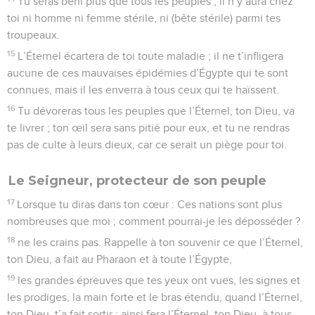
Tu seras béni plus que tous les peuples ; il n’y aura chez
toi ni homme ni femme stérile, ni (bête stérile) parmi tes
troupeaux.
15
L’Éternel écartera de toi toute maladie ; il ne t’infligera
aucune de ces mauvaises épidémies d’Égypte qui te sont
connues, mais il les enverra à tous ceux qui te haïssent.
16
Tu dévoreras tous les peuples que l’Éternel, ton Dieu, va
te livrer ; ton œil sera sans pitié pour eux, et tu ne rendras
pas de culte à leurs dieux, car ce serait un piège pour toi.
Le Seigneur, protecteur de son peuple
17
Lorsque tu diras dans ton cœur : Ces nations sont plus
nombreuses que moi ; comment pourrai-je les déposséder ?
18
ne les crains pas. Rappelle à ton souvenir ce que l’Éternel,
ton Dieu, a fait au Pharaon et à toute l’Égypte,
19
les grandes épreuves que tes yeux ont vues, les signes et
les prodiges, la main forte et le bras étendu, quand l’Éternel,
ton Dieu, t’a fait sortir : ainsi fera l’Éternel, ton Dieu, à tous