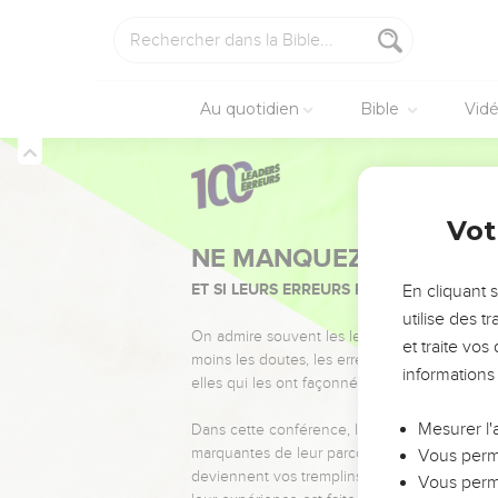
Au quotidien
Bible
Vid
Vot
NE MANQUEZ PAS L’ÉVÉ
ET SI LEURS ERREURS POUVAIENT VOUS 
En cliquant 
utilise des 
On admire souvent les leaders pour leurs réussi
et traite vo
moins les doutes, les erreurs et les saisons di
informations
elles qui les ont façonnés.
Mesurer l'
Dans cette conférence, leaders, entrepreneur
marquantes de leur parcours et les clés pour
Vous perme
deviennent vos tremplins. Que vous guidiez 
Vous perme