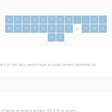
A
B
C
D
E
F
G
H
I
J
K
L
M
N
O
P
Q
R
S
T
U
V
W
X
Y
Z
pre d'un des deux personnages auxquels seraient adressées les …
e d'habiles et vaillants archers ( 1Ch 8:39 et suivant , …