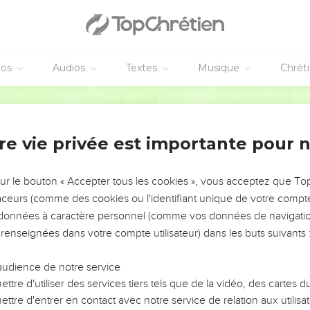
éos
Audios
Textes
Musique
Chrét
re vie privée est importante pour 
NEMENT DE L’ANNÉE !
ÉVITER LES VOTRES ?
sur le bouton « Accepter tous les cookies », vous acceptez que T
traceurs (comme des cookies ou l'identifiant unique de votre compte 
tes, leur impact, leur foi ou leur vision. Mais on voit
s données à caractère personnel (comme vos données de navigatio
fficiles qu'ils ont traversés, alors même que ce sont
 renseignées dans votre compte utilisateur) dans les buts suivants 
audience de notre service
s, et responsables reviennent sur les erreurs
 avancer avec plus de sagesse afin que leurs erreurs
ttre d'utiliser des services tiers tels que de la vidéo, des cartes
un ministère, une équipe, un groupe ou une famille,
ttre d'entrer en contact avec notre service de relation aux utilisat