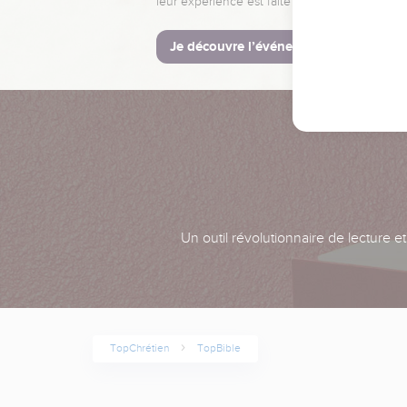
leur expérience est faite pour vous.
Je découvre l’événement
Un outil révolutionnaire de lecture e
TopChrétien
TopBible