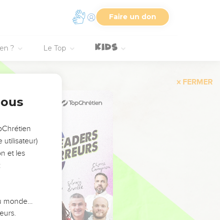
Faire un don
ien ?
Le Top
FERMER
nous
opChrétien
utilisateur)
n et les
:
 du monde…
eurs.