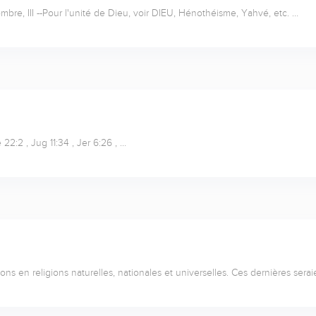
Nombre, III --Pour l'unité de Dieu, voir DIEU, Hénothéisme, Yahvé, etc. …
e 22:2 , Jug 11:34 , Jer 6:26 , …
igions en religions naturelles, nationales et universelles. Ces dernières ser