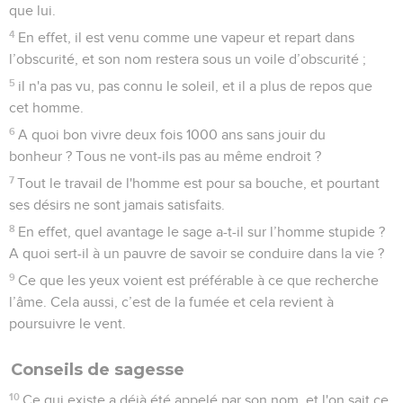
que lui.
4
En effet, il est venu comme une vapeur et repart dans
l’obscurité, et son nom restera sous un voile d’obscurité ;
5
il n'a pas vu, pas connu le soleil, et il a plus de repos que
cet homme.
6
A quoi bon vivre deux fois 1000 ans sans jouir du
bonheur ? Tous ne vont-ils pas au même endroit ?
7
Tout le travail de l'homme est pour sa bouche, et pourtant
ses désirs ne sont jamais satisfaits.
8
En effet, quel avantage le sage a-t-il sur l’homme stupide ?
A quoi sert-il à un pauvre de savoir se conduire dans la vie ?
9
Ce que les yeux voient est préférable à ce que recherche
l’âme. Cela aussi, c’est de la fumée et cela revient à
poursuivre le vent.
Conseils de sagesse
10
Ce qui existe a déjà été appelé par son nom, et l'on sait ce