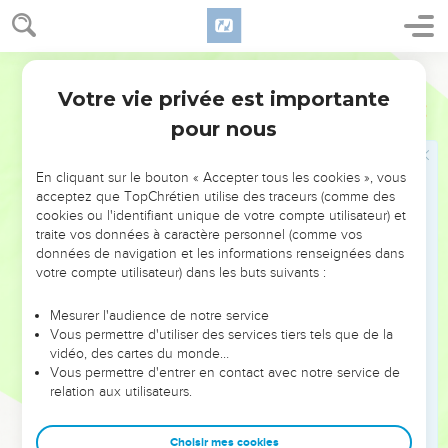
11
On ne se souvient pas de ce qui est ancien, et ce qui
arrivera par la suite ne laissera pas de souvenir chez ceux qui
vivront plus tard.
Segond 21
Votre vie privée est importante
Ecclésiaste
1
L'expérience du Sage
pour nous
12
Moi, l'Ecclésiaste, j'ai été roi d'Israël à Jérusalem.
13
J'ai appliqué mon cœur à rechercher et à explorer par la
En cliquant sur le bouton « Accepter tous les cookies », vous
sagesse tout ce qui se fait sous le ciel : c'est une occupation
acceptez que TopChrétien utilise des traceurs (comme des
cookies ou l'identifiant unique de votre compte utilisateur) et
pénible que Dieu réserve aux humains.
traite vos données à caractère personnel (comme vos
14
J'ai vu tout ce qui se fait sous le soleil et j’ai constaté que
données de navigation et les informations renseignées dans
tout n’est que fumée et revient à poursuivre le vent.
votre compte utilisateur) dans les buts suivants :
15
Ce qui est courbé ne peut pas se redresser et ce qui
Mesurer l'audience de notre service
manque ne peut pas être compté.
Vous permettre d'utiliser des services tiers tels que de la
16
vidéo, des cartes du monde…
Je me suis dit : « J'ai augmenté et développé la sagesse
Vous permettre d'entrer en contact avec notre service de
plus que tous ceux qui ont dominé avant moi sur Jérusalem,
relation aux utilisateurs.
et mon cœur a vu beaucoup de sagesse et de
connaissance. »
Choisir mes cookies