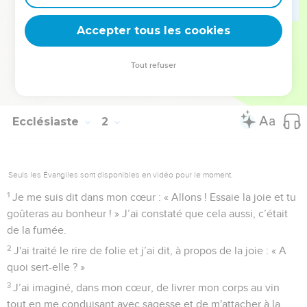
17
J'ai appliqué mon cœur à connaître la sagesse, mais aussi
la folie et la stupidité. J'ai découvert que cela aussi, cela
Accepter tous les cookies
revient à poursuivre le vent.
18
En effet, avec beaucoup de sagesse on a beaucoup de
Tout refuser
chagrin, et celui qui augmente sa connaissance augmente sa
souffrance.
Ecclésiaste
2
Seuls les Évangiles sont disponibles en vidéo pour le moment.
1
Je me suis dit dans mon cœur : « Allons ! Essaie la joie et tu
goûteras au bonheur ! » J’ai constaté que cela aussi, c’était
de la fumée.
2
J'ai traité le rire de folie et j’ai dit, à propos de la joie : « A
quoi sert-elle ? »
3
J’ai imaginé, dans mon cœur, de livrer mon corps au vin
tout en me conduisant avec sagesse et de m'attacher à la