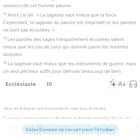
souvenu de cet homme pauvre.
16
Alors j'ai dit : « La sagesse vaut mieux que la force.
Cependant, la sagesse du pauvre est méprisée et ses paroles
ne sont pas écoutées. »
17
Les paroles des sages tranquillement écoutées valent
mieux que les cris de celui qui domine parmi les hommes
stupides.
18
La sagesse vaut mieux que les instruments de guerre, mais
un seul pécheur suffit pour détruire beaucoup de bien.
Ecclésiaste
10
Seuls les Évangiles sont disponibles en vidéo pour le moment.
1
Les mouches mortes infectent et font fermenter l'huile du
parfumeur ; de même, un peu de folie l'emporte sur la
sagesse et sur la gloire.
Contenus
Versions
Commentaires
Strong
Dictionnaire