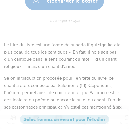
Télécharger le poster
© Le Projet Biblique
Le titre du livre est une forme de superlatif qui signifie « le
plus beau de tous les cantiques ». En fait, il ne s’agit pas
d’un cantique dans le sens courant du mot — d’un chant
religieux — mais d’un chant d’amour.
Selon la traduction proposée pour l’en-tête du livre, ce
chant a été « composé par Salomon » (1.1). Cependant,
l’hébreu permet aussi de comprendre que Salomon est le
destinataire du poème ou encore le sujet du chant, l’un de
ses personnages principaux : n’y est-il pas mentionné à six
reprises (1.5 ; 3.7,9,11 ; 8.11-12) ? Il n’est donc pas possible de
dater le chant de manière certaine.
Contenus
Versions
Commentaires
Strong
Dictionnaire