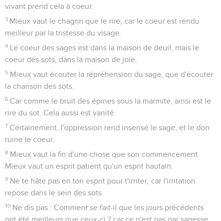
vivant prend cela à coeur.
3
Mieux vaut le chagrin que le rire, car le coeur est rendu
meilleur par la tristesse du visage.
4
Le coeur des sages est dans la maison de deuil, mais le
coeur des sots, dans la maison de joie.
5
Mieux vaut écouter la répréhension du sage, que d'écouter
la chanson des sots.
6
Car comme le bruit des épines sous la marmite, ainsi est le
rire du sot. Cela aussi est vanité.
7
Certainement, l'oppression rend insensé le sage, et le don
ruine le coeur.
8
Mieux vaut la fin d'une chose que son commencement.
Mieux vaut un esprit patient qu'un esprit hautain.
9
Ne te hâte pas en ton esprit pour t'irriter, car l'irritation
repose dans le sein des sots.
10
Ne dis pas : Comment se fait-il que les jours précédents
ont été meilleurs que ceux-ci ? car ce n'est pas par sagesse