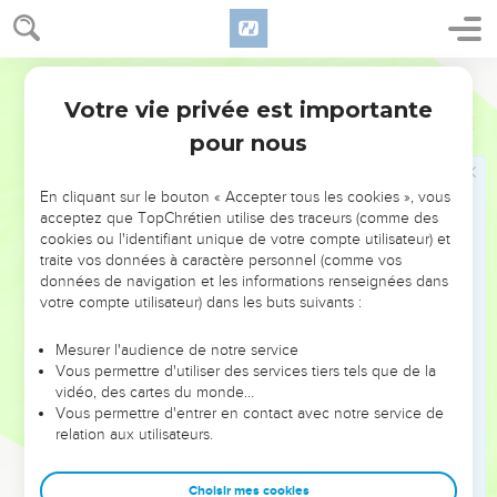
Tout se termine par la mort
16
Darby
Et j'ai encore vu sous le soleil que, dans le lieu du
jugement, là il y avait la méchanceté, et que, dans le lieu de
Votre vie privée est importante
Ecclésiaste
3
la justice, là il y avait la méchanceté.
pour nous
17
J'ai dit en mon coeur : Dieu jugera le juste et le méchant ;
car il y a là un temps pour toute affaire et pour toute oeuvre.
En cliquant sur le bouton « Accepter tous les cookies », vous
acceptez que TopChrétien utilise des traceurs (comme des
18
J'ai dit en mon coeur : Quant aux fils des hommes il en est
cookies ou l'identifiant unique de votre compte utilisateur) et
ainsi, pour que Dieu les éprouve, et qu'ils voient eux-mêmes
traite vos données à caractère personnel (comme vos
qu'ils ne sont que des bêtes.
données de navigation et les informations renseignées dans
votre compte utilisateur) dans les buts suivants :
19
Car ce qui arrive aux fils des hommes et aussi ce qui arrive
aux bêtes ; il y a pour tous un même sort : comme celle-ci
Mesurer l'audience de notre service
meurt, ainsi meurt celui-là ; et ils ont tous un même souffle,
Vous permettre d'utiliser des services tiers tels que de la
et l'homme n'a point d'avantage sur la bête, car tout est
vidéo, des cartes du monde…
Vous permettre d'entrer en contact avec notre service de
vanité.
relation aux utilisateurs.
20
Tout va dans un même lieu, tout est de poussière, et tout
retourne à la poussière.
Choisir mes cookies