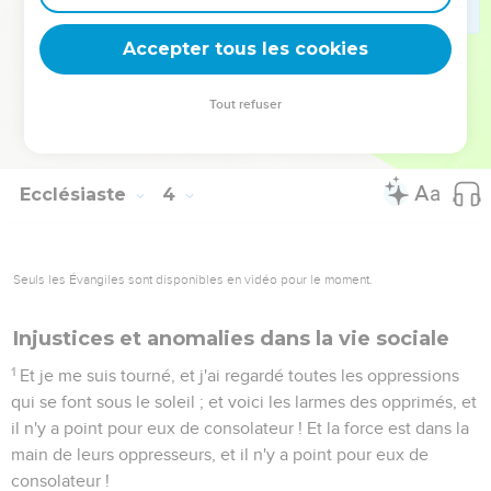
21
Qui est-ce qui connaît l'esprit des fils des hommes ? Celui-
ci monte-t-il en haut, et l'esprit de la bête descend-il en bas
Accepter tous les cookies
dans la terre ?
22
Et j'ai vu qu'il n'y a rien de mieux que ceci : que l'homme
Tout refuser
se réjouisse dans ce qu'il fait, car c'est là sa part ; car qui
l'amènera pour voir ce qui sera après lui ?
Ecclésiaste
4
Seuls les Évangiles sont disponibles en vidéo pour le moment.
Injustices et anomalies dans la vie sociale
1
Et je me suis tourné, et j'ai regardé toutes les oppressions
qui se font sous le soleil ; et voici les larmes des opprimés, et
il n'y a point pour eux de consolateur ! Et la force est dans la
main de leurs oppresseurs, et il n'y a point pour eux de
consolateur !