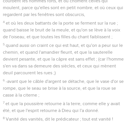
courbent les hommes forts, et où chôment celles qui
moulent, parce qu'elles sont en petit nombre, et où ceux qui
regardent par les fenêtres sont obscurcis,
4
et où les deux battants de la porte se ferment sur la rue ;
quand baisse le bruit de la meule, et qu'on se lève à la voix
de l'oiseau, et que toutes les filles du chant faiblissent ;
5
quand aussi on craint ce qui est haut, et qu'on a peur sur le
chemin, et quand l'amandier fleurit, et que la sauterelle
devient pesante, et que la câpre est sans effet ; (car l'homme
s'en va dans sa demeure des siècles, et ceux qui mènent
deuil parcourent les rues ;)
6
-avant que le câble d'argent se détache, que le vase d'or se
rompe, que le seau se brise à la source, et que la roue se
casse à la citerne ;
7
et que la poussière retourne à la terre, comme elle y avait
été, et que l'esprit retourne à Dieu qui l'a donné.
8
Vanité des vanités, dit le prédicateur ; tout est vanité !