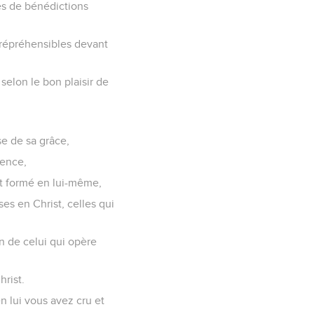
tes de bénédictions
rrépréhensibles devant
selon le bon plaisir de
se de sa grâce,
gence,
ait formé en lui-même,
es en Christ, celles qui
n de celui qui opère
hrist.
en lui vous avez cru et