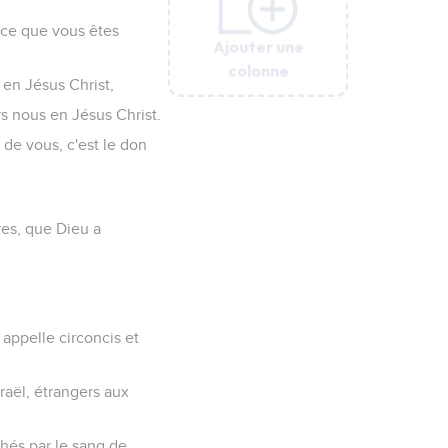
râce que vous êtes
Ajouter une
Ajouter une
Ajouter une
Ajouter une
Ajouter une
colonne
colonne
colonne
colonne
colonne
 en Jésus Christ,
rs nous en Jésus Christ.
 de vous, c'est le don
es, que Dieu a
 appelle circoncis et
raël, étrangers aux
chés par le sang de