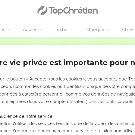
pour sa bénédiction introductive (1.3-14) dans laquelle Paul, en 
plan du salut en Jésus-Christ. Ce « secret » (1.9), Dieu l’avait con
dations du monde » (1.4) mais il l’a révélé en Jésus-Christ et Pau
éos
Audios
Textes
Musique
Chrét
veloppe l’apôtre est celui de l’unité et de la diversité de l’Egli
Segond 1910
’origine (2.1 à 3.20), *Juifs et non-Juifs *sauvés, les uns comme le
corps » ;
uction
re vie privée est importante pour 
diversité de dons (4.1-16) ;
ciale (5.21 à 6.9).
sur le bouton « Accepter tous les cookies », vous acceptez que T
traceurs (comme des cookies ou l'identifiant unique de votre compte 
ont émaillés de recommandations pratiques sur le comportemen
s données à caractère personnel (comme vos données de navigatio
 Paul oppose, par un violent contraste, à celui de ceux qui ne co
 renseignées dans votre compte utilisateur) dans les buts suivants 
loppement final décrit les armes du chrétien dont celui-ci devra 
audience de notre service
ttre d'utiliser des services tiers tels que de la vidéo, des cartes
s de Paul seront-ils armés pour résister aux faux docteurs qui ess
ttre d'entrer en contact avec notre service de relation aux utilisat
olosses.