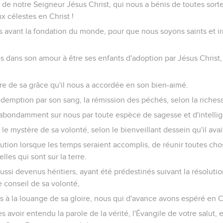
e de notre Seigneur Jésus Christ, qui nous a bénis de toutes sor
ux célestes en Christ !
us avant la fondation du monde, pour que nous soyons saints et i
 dans son amour à être ses enfants d'adoption par Jésus Christ, 
ire de sa grâce qu'il nous a accordée en son bien-aimé.
édemption par son sang, la rémission des péchés, selon la riches
abondamment sur nous par toute espèce de sagesse et d'intelli
 le mystère de sa volonté, selon le bienveillant dessein qu'il av
ution lorsque les temps seraient accomplis, de réunir toutes chos
lles qui sont sur la terre.
ssi devenus héritiers, ayant été prédestinés suivant la résolutio
e conseil de sa volonté,
s à la louange de sa gloire, nous qui d'avance avons espéré en C
ès avoir entendu la parole de la vérité, l'Évangile de votre salut, 