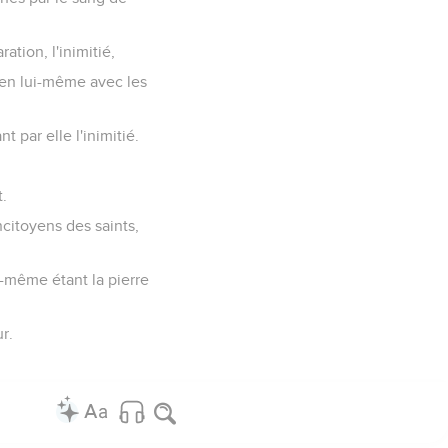
ation, l'inimitié,
r en lui-même avec les
t par elle l'inimitié.
t.
ncitoyens des saints,
i-même étant la pierre
r.