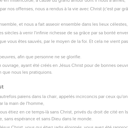
he en miséricorde, à cause du grand amour dont il nous a aimés,
par nos offenses, nous a rendus à la vie avec Christ (c'est par g
ensemble, et nous a fait asseoir ensemble dans les lieux célestes,
es siècles à venir l'infinie richesse de sa grâce par sa bonté enve
 que vous êtes sauvés, par le moyen de la foi. Et cela ne vient pas
 oeuvres, afin que personne ne se glorifie.
ouvrage, ayant été créés en Jésus Christ pour de bonnes oeuvr
n que nous les pratiquions.
st
utrefois païens dans la chair, appelés incirconcis par ceux qu'on
par la main de l'homme,
s étiez en ce temps-là sans Christ, privés du droit de cité en Is
se, sans espérance et sans Dieu dans le monde.
ésus Christ, vous qui étiez jadis éloignés, vous avez été rappro