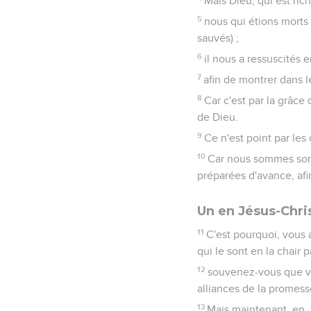
Mais Dieu, qui est ric
5
nous qui étions morts 
sauvés) ;
6
il nous a ressuscités 
7
afin de montrer dans l
8
Car c'est par la grâce
de Dieu.
9
Ce n'est point par les
10
Car nous sommes son 
préparées d'avance, afi
Un en Jésus-Chri
11
C'est pourquoi, vous a
qui le sont en la chair 
12
souvenez-vous que vou
alliances de la promes
13
Mais maintenant, en J