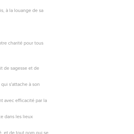
s, à la louange de sa
tre charité pour tous
it de sagesse et de
 qui s'attache à son
t avec efficacité par la
te dans les lieux
é, et de tout nom qui se