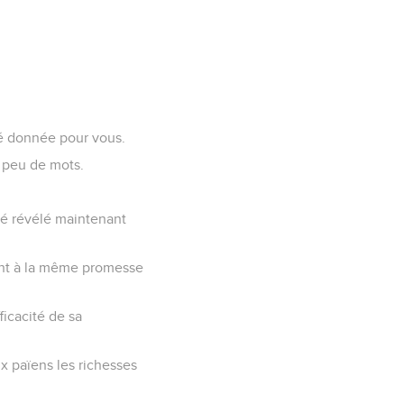
té donnée pour vous.
n peu de mots.
.
été révélé maintenant
pent à la même promesse
ficacité de sa
ux païens les richesses