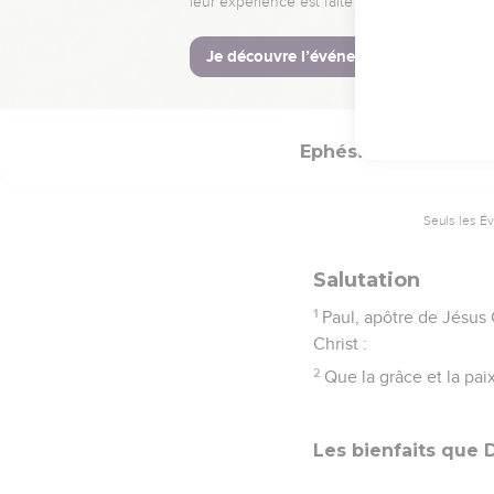
La Bible Du S
Ephésiens
1
Seuls les É
Salutation
1
Paul, apôtre de Jésus 
Christ :
2
Que la grâce et la pai
Les bienfaits que 