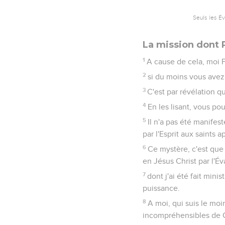
Seuls les É
La mission dont 
1
A cause de cela, moi P
2
si du moins vous avez
3
C'est par révélation q
4
En les lisant, vous po
5
Il n'a pas été manife
par l'Esprit aux saints 
6
Ce mystère, c'est que
en Jésus Christ par l'Év
7
dont j'ai été fait mini
puissance.
8
A moi, qui suis le moi
incompréhensibles de C