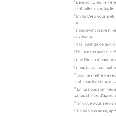
3
Béni soit Dieu, le Pèr
spirituelles dans les lie
4
En lui Dieu nous a él
lui,
5
nous ayant prédestinés
sa volonté,
6
à la louange de la glo
7
En lui nous avons la r
8
que Dieu a répandue 
9
nous faisant connaître
10
pour le mettre à exéc
sont dans les cieux et ce
11
En lui nous sommes au
toutes choses d'après l
12
afin que nous servion
13
En lui vous aussi, apr