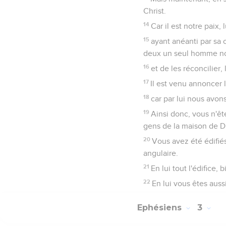
Christ.
14
Car il est notre paix,
15
ayant anéanti par sa 
deux un seul homme nou
16
et de les réconcilier, 
17
Il est venu annoncer l
18
car par lui nous avon
19
Ainsi donc, vous n'êt
gens de la maison de D
20
Vous avez été édifié
angulaire.
21
En lui tout l'édifice
22
En lui vous êtes auss
Ephésiens
3