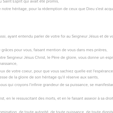
 Saint Esprit qui avait été promis,
 notre héritage, pour la rédemption de ceux que Dieu s'est acqui
ssi, ayant entendu parler de votre foi au Seigneur Jésus et de vo
e grâces pour vous, faisant mention de vous dans mes prières,
otre Seigneur Jésus Christ, le Père de gloire, vous donne un espr
naissance,
 yeux de votre coeur, pour que vous sachiez quelle est l'espérance
hesse de la gloire de son héritage qu'il réserve aux saints,
nous qui croyons l'infinie grandeur de sa puissance, se manifestan
ist, en le ressuscitant des morts, et en le faisant asseoir à sa droi
mination, de toute autorité, de toute puissance, de toute dignit