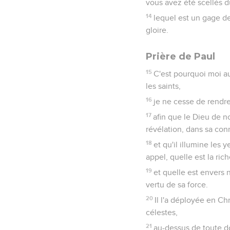
vous avez été scellés du
14
lequel est un gage de
gloire.
Prière de Paul
15
C'est pourquoi moi au
les saints,
16
je ne cesse de rendr
17
afin que le Dieu de n
révélation, dans sa con
18
et qu'il illumine les
appel, quelle est la ric
19
et quelle est envers 
vertu de sa force.
20
Il l'a déployée en Chr
célestes,
21
au-dessus de toute do