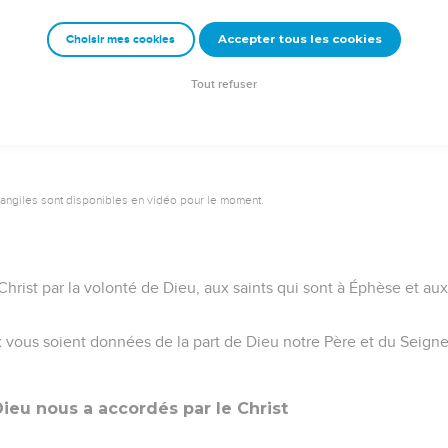
emeur Copyright © 1992, 1999 by Biblica, Inc.® Used by permission. All rights reser
Accepter tous les cookies
Choisir mes cookies
Tout refuser
vangiles sont disponibles en vidéo pour le moment.
Christ par la volonté de Dieu, aux saints qui sont à Éphèse et aux
x vous soient données de la part de Dieu notre Père et du Seigne
Dieu nous a accordés par le Christ