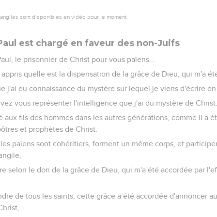
vangiles sont disponibles en vidéo pour le moment.
Paul est chargé en faveur des non-Juifs
aul, le prisonnier de Christ pour vous païens...
 appris quelle est la dispensation de la grâce de Dieu, qui m'a é
ue j'ai eu connaissance du mystère sur lequel je viens d'écrire e
uvez vous représenter l'intelligence que j'ai du mystère de Christ
sté aux fils des hommes dans les autres générations, comme il a 
apôtres et prophètes de Christ.
 les païens sont cohéritiers, forment un même corps, et partici
angile,
stre selon le don de la grâce de Dieu, qui m'a été accordée par l'ef
ndre de tous les saints, cette grâce a été accordée d'annoncer a
hrist,