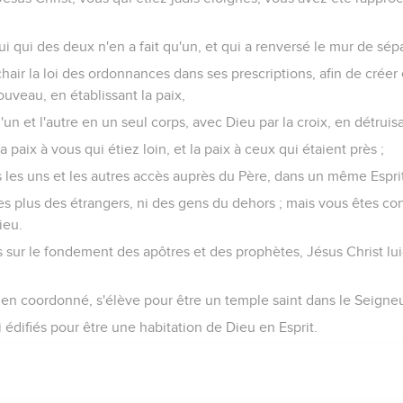
 lui qui des deux n'en a fait qu'un, et qui a renversé le mur de sépar
chair la loi des ordonnances dans ses prescriptions, afin de crée
veau, en établissant la paix,
l'un et l'autre en un seul corps, avec Dieu par la croix, en détruisan
a paix à vous qui étiez loin, et la paix à ceux qui étaient près ;
s les uns et les autres accès auprès du Père, dans un même Espri
es plus des étrangers, ni des gens du dehors ; mais vous êtes co
ieu.
s sur le fondement des apôtres et des prophètes, Jésus Christ lu
, bien coordonné, s'élève pour être un temple saint dans le Seigneu
i édifiés pour être une habitation de Dieu en Esprit.