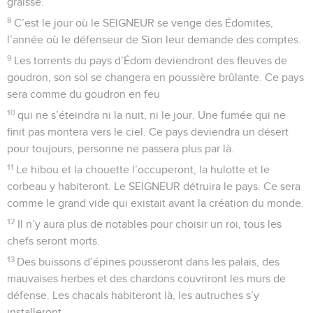
graisse.
8
C’est le jour où le SEIGNEUR se venge des Édomites,
l’année où le défenseur de Sion leur demande des comptes.
9
Les torrents du pays d’Édom deviendront des fleuves de
goudron, son sol se changera en poussière brûlante. Ce pays
sera comme du goudron en feu
10
qui ne s’éteindra ni la nuit, ni le jour. Une fumée qui ne
finit pas montera vers le ciel. Ce pays deviendra un désert
pour toujours, personne ne passera plus par là.
11
Le hibou et la chouette l’occuperont, la hulotte et le
corbeau y habiteront. Le SEIGNEUR détruira le pays. Ce sera
comme le grand vide qui existait avant la création du monde.
12
Il n’y aura plus de notables pour choisir un roi, tous les
chefs seront morts.
13
Des buissons d’épines pousseront dans les palais, des
mauvaises herbes et des chardons couvriront les murs de
défense. Les chacals habiteront là, les autruches s’y
installeront.