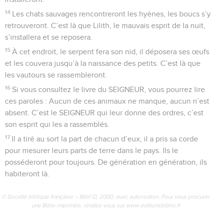
14
Les chats sauvages rencontreront les hyènes, les boucs s’y
retrouveront. C’est là que Lilith, le mauvais esprit de la nuit,
s’installera et se reposera.
15
À cet endroit, le serpent fera son nid, il déposera ses œufs
et les couvera jusqu’à la naissance des petits. C’est là que
les vautours se rassembleront.
16
Si vous consultez le livre du SEIGNEUR, vous pourrez lire
ces paroles : Aucun de ces animaux ne manque, aucun n’est
absent. C’est le SEIGNEUR qui leur donne des ordres, c’est
son esprit qui les a rassemblés.
17
Il a tiré au sort la part de chacun d’eux, il a pris sa corde
pour mesurer leurs parts de terre dans le pays. Ils le
posséderont pour toujours. De génération en génération, ils
habiteront là.
© Société biblique française – Bibli’O, 2000, avec autorisation. Pour vous procurer
une Bible imprimée, rendez-vous sur www.editionsbiblio.fr