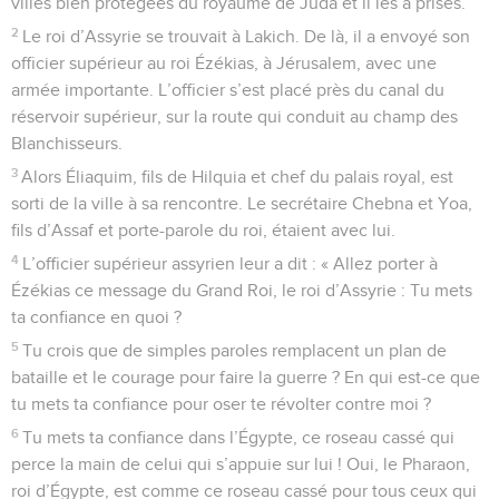
villes bien protégées du royaume de Juda et il les a prises.
2
Le roi d’Assyrie se trouvait à Lakich. De là, il a envoyé son
officier supérieur au roi Ézékias, à Jérusalem, avec une
armée importante. L’officier s’est placé près du canal du
réservoir supérieur, sur la route qui conduit au champ des
Blanchisseurs.
3
Alors Éliaquim, fils de Hilquia et chef du palais royal, est
sorti de la ville à sa rencontre. Le secrétaire Chebna et Yoa,
fils d’Assaf et porte-parole du roi, étaient avec lui.
4
L’officier supérieur assyrien leur a dit : « Allez porter à
Ézékias ce message du Grand Roi, le roi d’Assyrie : Tu mets
ta confiance en quoi ?
5
Tu crois que de simples paroles remplacent un plan de
bataille et le courage pour faire la guerre ? En qui est-ce que
tu mets ta confiance pour oser te révolter contre moi ?
6
Tu mets ta confiance dans l’Égypte, ce roseau cassé qui
perce la main de celui qui s’appuie sur lui ! Oui, le Pharaon,
roi d’Égypte, est comme ce roseau cassé pour tous ceux qui