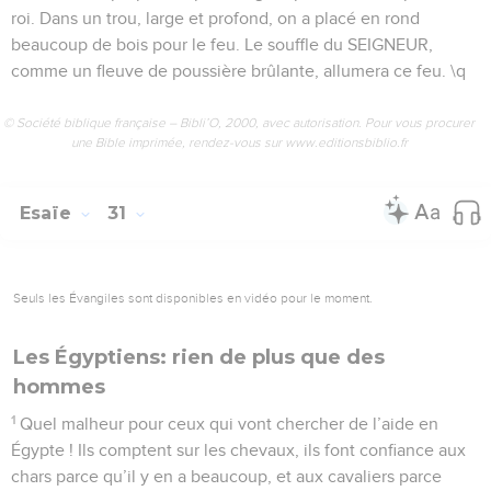
roi. Dans un trou, large et profond, on a placé en rond
beaucoup de bois pour le feu. Le souffle du SEIGNEUR,
comme un fleuve de poussière brûlante, allumera ce feu. \q
© Société biblique française – Bibli’O, 2000, avec autorisation. Pour vous procurer
une Bible imprimée, rendez-vous sur www.editionsbiblio.fr
Esaïe
31
Seuls les Évangiles sont disponibles en vidéo pour le moment.
Les Égyptiens: rien de plus que des
hommes
1
Quel malheur pour ceux qui vont chercher de l’aide en
Égypte ! Ils comptent sur les chevaux, ils font confiance aux
chars parce qu’il y en a beaucoup, et aux cavaliers parce