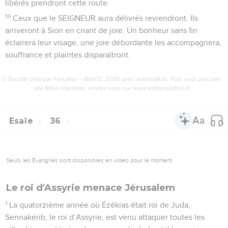
libérés prendront cette route.
10
Ceux que le SEIGNEUR aura délivrés reviendront. Ils
arriveront à Sion en criant de joie. Un bonheur sans fin
éclairera leur visage, une joie débordante les accompagnera,
souffrance et plaintes disparaîtront.
© Société biblique française – Bibli’O, 2000, avec autorisation. Pour vous procurer
une Bible imprimée, rendez-vous sur www.editionsbiblio.fr
Esaïe
36
Seuls les Évangiles sont disponibles en vidéo pour le moment.
Le roi d'Assyrie menace Jérusalem
1
La quatorzième année où Ézékias était roi de Juda,
Sennakérib, le roi d’Assyrie, est venu attaquer toutes les