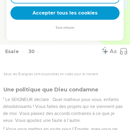
comprendre. Ceux qui critiquaient tout accepteront qu’on
Accepter tous les cookies
les instruise. »
© Société biblique française – Bibli’O, 2000, avec autorisation. Pour vous procurer
Tout refuser
une Bible imprimée, rendez-vous sur www.editionsbiblio.fr
Esaïe
30
Seuls les Évangiles sont disponibles en vidéo pour le moment.
Une politique que Dieu condamne
1
Le SEIGNEUR déclare : Quel malheur pour vous, enfants
désobéissants ! Vous faites des projets qui ne viennent pas
de moi. Vous passez des accords contraires à ce que je
veux. Vous ajoutez une faute à l’autre.
2
Vous vous mettez en route pour l’Égypte, mais vous ne