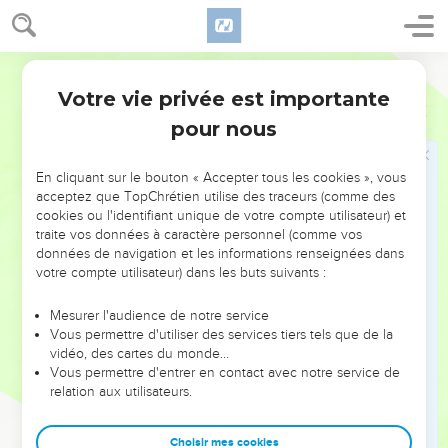
livre. Les aveugles sortiront de la nuit noire et ils verront
clair.
19
Les gens sans importance trouveront une joie de plus en
Parole de Vie
plus grande dans le SEIGNEUR, les plus pauvres danseront
Votre vie privée est importante
Esaïe
29
de joie à cause du Dieu saint d’Israël.
pour nous
20
En effet, ce sera la fin des dictateurs, et les orgueilleux
disparaîtront. Ils seront supprimés, ceux qui cherchent à faire
En cliquant sur le bouton « Accepter tous les cookies », vous
du mal aux autres,
acceptez que TopChrétien utilise des traceurs (comme des
21
qui accusent quelqu’un faussement, qui tendent des
cookies ou l'identifiant unique de votre compte utilisateur) et
traite vos données à caractère personnel (comme vos
pièges aux juges, qui font condamner un innocent.
données de navigation et les informations renseignées dans
22
C’est pourquoi, voici la parole que le SEIGNEUR, lui qui a
votre compte utilisateur) dans les buts suivants :
sauvé Abraham, adresse au peuple de Jacob : « Maintenant,
le peuple de Jacob ne sera plus déçu, il ne sera plus couvert
Mesurer l'audience de notre service
Vous permettre d'utiliser des services tiers tels que de la
de honte.
vidéo, des cartes du monde…
23
En effet, eux et leurs enfants verront ce que je ferai parmi
Vous permettre d'entrer en contact avec notre service de
relation aux utilisateurs.
eux. Alors ils reconnaîtront qui je suis, moi, le Dieu saint de
Jacob, ils auront peur de me déplaire, à moi, le Dieu d’Israël.
Choisir mes cookies
24
Ceux qui jugeaient faussement commenceront à