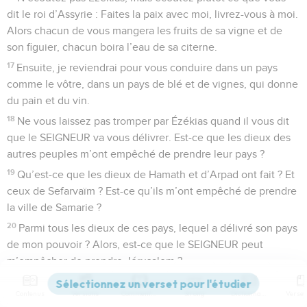
dit le roi d’Assyrie : Faites la paix avec moi, livrez-vous à moi.
Alors chacun de vous mangera les fruits de sa vigne et de
son figuier, chacun boira l’eau de sa citerne.
17
Ensuite, je reviendrai pour vous conduire dans un pays
comme le vôtre, dans un pays de blé et de vignes, qui donne
du pain et du vin.
18
Ne vous laissez pas tromper par Ézékias quand il vous dit
que le SEIGNEUR va vous délivrer. Est-ce que les dieux des
autres peuples m’ont empêché de prendre leur pays ?
19
Qu’est-ce que les dieux de Hamath et d’Arpad ont fait ? Et
ceux de Sefarvaïm ? Est-ce qu’ils m’ont empêché de prendre
la ville de Samarie ?
20
Parmi tous les dieux de ces pays, lequel a délivré son pays
de mon pouvoir ? Alors, est-ce que le SEIGNEUR peut
m’empêcher de prendre Jérusalem ? »
21
Tous ceux qui étaient là gardaient le silence, personne ne
Contenus
Versions
Commentaires
Strong
Dictionnaire
disait un mot. En effet, le roi Ézékias leur avait commandé de