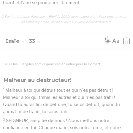
bœuf et l’âne se promener librement.
© Société biblique française – Bibli’O, 2000, avec autorisation. Pour vous procurer
une Bible imprimée, rendez-vous sur www.editionsbiblio.fr
Esaïe
33
Seuls les Évangiles sont disponibles en vidéo pour le moment.
Malheur au destructeur!
1
Malheur à toi qui détruis tout et qui n’es pas détruit !
Malheur à toi qui trahis les autres et qui n’es pas trahi !
Quand tu auras fini de détruire, tu seras détruit, quand tu
auras fini de trahir, tu seras trahi.
2
SEIGNEUR, aie pitié de nous ! Nous mettons notre
confiance en toi. Chaque matin, sois notre force, et notre