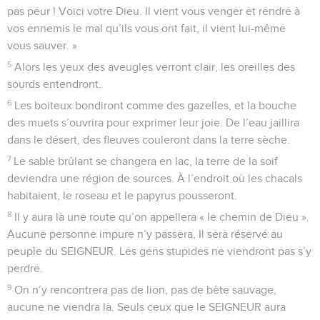
pas peur ! Voici votre Dieu. Il vient vous venger et rendre à
vos ennemis le mal qu’ils vous ont fait, il vient lui-même
vous sauver. »
5
Alors les yeux des aveugles verront clair, les oreilles des
sourds entendront.
6
Les boiteux bondiront comme des gazelles, et la bouche
des muets s’ouvrira pour exprimer leur joie. De l’eau jaillira
dans le désert, des fleuves couleront dans la terre sèche.
7
Le sable brûlant se changera en lac, la terre de la soif
deviendra une région de sources. À l’endroit où les chacals
habitaient, le roseau et le papyrus pousseront.
8
Il y aura là une route qu’on appellera « le chemin de Dieu ».
Aucune personne impure n’y passera, Il sera réservé au
peuple du SEIGNEUR. Les gens stupides ne viendront pas s’y
perdre.
9
On n’y rencontrera pas de lion, pas de bête sauvage,
aucune ne viendra là. Seuls ceux que le SEIGNEUR aura