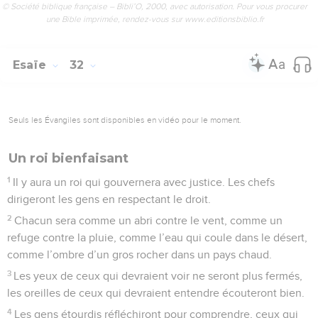
© Société biblique française – Bibli’O, 2000, avec autorisation. Pour vous procurer
une Bible imprimée, rendez-vous sur www.editionsbiblio.fr
Esaïe
32
Seuls les Évangiles sont disponibles en vidéo pour le moment.
Un roi bienfaisant
1
Il y aura un roi qui gouvernera avec justice. Les chefs
dirigeront les gens en respectant le droit.
2
Chacun sera comme un abri contre le vent, comme un
refuge contre la pluie, comme l’eau qui coule dans le désert,
comme l’ombre d’un gros rocher dans un pays chaud.
3
Les yeux de ceux qui devraient voir ne seront plus fermés,
les oreilles de ceux qui devraient entendre écouteront bien.
4
Les gens étourdis réfléchiront pour comprendre, ceux qui