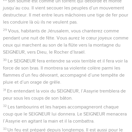
son souffle est comme un torrent qui déborde et monte
jusqu’au cou. Il vient secouer les peuples d’un mouvement
destructeur. Il met entre leurs mâchoires une tige de fer pour
les conduire là où ils ne veulent pas.
29
Vous, habitants de Jérusalem, vous chanterez comme
pendant une nuit de fête. Vous aurez le cœur joyeux comme
ceux qui marchent au son de la flûte vers la montagne du
SEIGNEUR, vers Dieu, le Rocher d’Israël.
30
Le SEIGNEUR fera entendre sa voix terrible et il fera voir la
force de son bras. Il montrera sa violente colère parmi les
flammes d’un feu dévorant, accompagné d’une tempête de
pluie et d’un orage de grêle.
31
En entendant la voix du SEIGNEUR, l’Assyrie tremblera de
peur sous les coups de son bâton.
32
Les tambourins et les harpes accompagneront chaque
coup que le SEIGNEUR lui donnera. Le SEIGNEUR menacera
l’Assyrie en agitant la main et il la combattra.
33
Un feu est préparé depuis longtemps. Il est aussi pour le