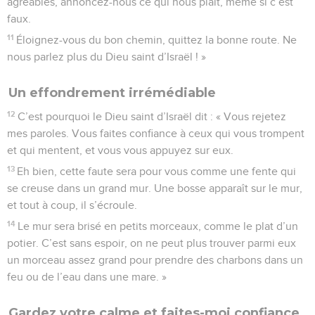
agréables, annoncez-nous ce qui nous plaît, même si c’est
faux.
11
Éloignez-vous du bon chemin, quittez la bonne route. Ne
nous parlez plus du Dieu saint d’Israël ! »
Un effondrement irrémédiable
12
C’est pourquoi le Dieu saint d’Israël dit : « Vous rejetez
mes paroles. Vous faites confiance à ceux qui vous trompent
et qui mentent, et vous vous appuyez sur eux.
13
Eh bien, cette faute sera pour vous comme une fente qui
se creuse dans un grand mur. Une bosse apparaît sur le mur,
et tout à coup, il s’écroule.
14
Le mur sera brisé en petits morceaux, comme le plat d’un
potier. C’est sans espoir, on ne peut plus trouver parmi eux
un morceau assez grand pour prendre des charbons dans un
feu ou de l’eau dans une mare. »
Gardez votre calme et faites-moi confiance