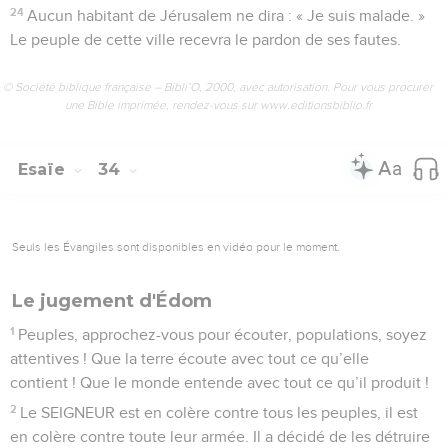
24
Aucun habitant de Jérusalem ne dira : « Je suis malade. »
Le peuple de cette ville recevra le pardon de ses fautes.
© Société biblique française – Bibli’O, 2000, avec autorisation. Pour vous procurer
une Bible imprimée, rendez-vous sur www.editionsbiblio.fr
Esaïe
34
Seuls les Évangiles sont disponibles en vidéo pour le moment.
Le jugement d'Édom
1
Peuples, approchez-vous pour écouter, populations, soyez
attentives ! Que la terre écoute avec tout ce qu’elle
contient ! Que le monde entende avec tout ce qu’il produit !
2
Le SEIGNEUR est en colère contre tous les peuples, il est
en colère contre toute leur armée. Il a décidé de les détruire