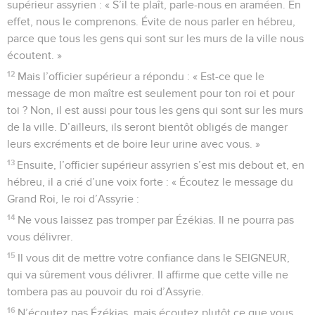
supérieur assyrien : « S’il te plaît, parle-nous en araméen. En
effet, nous le comprenons. Évite de nous parler en hébreu,
parce que tous les gens qui sont sur les murs de la ville nous
écoutent. »
12
Mais l’officier supérieur a répondu : « Est-ce que le
message de mon maître est seulement pour ton roi et pour
toi ? Non, il est aussi pour tous les gens qui sont sur les murs
de la ville. D’ailleurs, ils seront bientôt obligés de manger
leurs excréments et de boire leur urine avec vous. »
13
Ensuite, l’officier supérieur assyrien s’est mis debout et, en
hébreu, il a crié d’une voix forte : « Écoutez le message du
Grand Roi, le roi d’Assyrie :
14
Ne vous laissez pas tromper par Ézékias. Il ne pourra pas
vous délivrer.
15
Il vous dit de mettre votre confiance dans le SEIGNEUR,
qui va sûrement vous délivrer. Il affirme que cette ville ne
tombera pas au pouvoir du roi d’Assyrie.
16
N’écoutez pas Ézékias, mais écoutez plutôt ce que vous