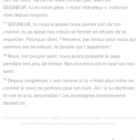
SEIGNEUR, tu es notre père, « notre libérateur », voilà ton
nom depuis toujours.
17
SEIGNEUR, tu nous a laissés nous perdre loin de ton
chemin, tu as laissé nos cœurs se fermer et refuser de te
respecter. Pourquoi donc ? Reviens, par amour pour nous qui
sommes tes serviteurs, le peuple qui t’appartient !
18
Nous, ton peuple saint, nous avons possédé le pays
pendant très peu de temps. Nos ennemis ont écrasé ton lieu
saint.
19
Depuis longtemps, c’est comme si tu n’étais plus notre roi,
comme si nous ne portions plus ton nom. Ah ! si tu déchirais
le ciel et si tu descendais ! Les montagnes trembleraient
devant toi.
© Société biblique française – Bibli’O, 2000, avec autorisation. Pour vous procurer
une Bible imprimée, rendez-vous sur www.editionsbiblio.fr