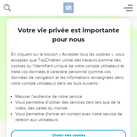
fin.
8
En effet, moi, le SEIGNEUR, j’aime qu’on respecte le droit,
mais je déteste le vol criminel. Je vous rendrai donc ce qui
Parole de Vie
vous est dû, je ferai avec vous une alliance qui durera
Votre vie privée est importante
Esaïe
61
toujours. »
pour nous
9
Vos enfants seront célèbres parmi tous les peuples, et
partout, on connaîtra les enfants de leurs enfants. Tous ceux
En cliquant sur le bouton « Accepter tous les cookies », vous
qui les verront les reconnaîtront à ceci : ils forment un
acceptez que TopChrétien utilise des traceurs (comme des
peuple béni par le SEIGNEUR.
cookies ou l'identifiant unique de votre compte utilisateur) et
traite vos données à caractère personnel (comme vos
données de navigation et les informations renseignées dans
Chant de reconnaissance
votre compte utilisateur) dans les buts suivants :
10
Je déborde de joie à cause du SEIGNEUR. Mon cœur se
Mesurer l'audience de notre service
réjouit à cause de mon Dieu. Oui, il me sauve et me couvre
Vous permettre d'utiliser des services tiers tels que de la
de son salut comme d’une tunique, il m’enveloppe de sa
vidéo, des cartes du monde…
victoire comme d’un vêtement. Je ressemble au jeune marié
Vous permettre d'entrer en contact avec notre service de
relation aux utilisateurs.
coiffé d’un turban de fête, ou à une jeune mariée couverte
de bijoux.
Choisir mes cookies
11
Comme la terre fait sortir ses plantes, comme un jardin fait