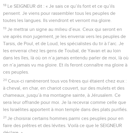
18
Le SEIGNEUR dit : « Je sais ce qu’ils font et ce qu’ils
pensent. Je viens pour rassembler tous les peuples de
toutes les langues. Ils viendront et verront ma gloire.
19
Je mettrai un signe au milieu d’eux. Ceux qui seront en
vie après mon jugement, je les enverrai vers les peuples de
Tarsis, de Poul, et de Loud, les spécialistes du tir à l’arc. Je
les enverrai chez les gens de Toubal, de Yavan et au loin
dans les îles, là où on n’a jamais entendu parler de moi, là où
on n’a jamais vu ma gloire. Et ils feront connaître ma gloire à
ces peuples.
20
Ceux-ci ramèneront tous vos frères qui étaient chez eux :
à cheval, en char, en chariot couvert, sur des mulets et des
chameaux, jusqu’à ma montagne sainte, à Jérusalem. Ce
sera leur offrande pour moi. Je la recevrai comme celle que
les Israélites apportent à mon temple dans des plats purifiés.
21
Je choisirai certains hommes parmi ces peuples pour en
faire des prêtres et des lévites. Voilà ce que le SEIGNEUR
déclare. »