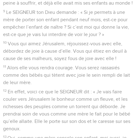
peine à souffrir, et déjà elle avait mis ses enfants au monde !
9
Le SEIGNEUR ton Dieu demande : « Si je permets à une
mère de porter son enfant pendant neuf mois, est-ce pour
empêcher l’enfant de naître ? Si c’est moi qui donne la vie,
est-ce que je vais lui interdire de voir le jour ? »
10
Vous qui aimez Jérusalem, réjouissez-vous avec elle,
débordez de joie à cause d’elle. Vous qui étiez en deuil à
cause de ses malheurs, soyez fous de joie avec elle !
11
Alors elle vous rendra courage. Vous serez rassasiés
comme des bébés qui tètent avec joie le sein rempli de lait
de leur mère.
12
En effet, voici ce que le SEIGNEUR dit : « Je vais faire
couler vers Jérusalem le bonheur comme un fleuve, et les
richesses des peuples comme un torrent qui déborde. Je
prendrai soin de vous comme une mère le fait pour le bébé
qu’elle allaite. Elle le porte sur son dos et le caresse sur ses
genoux.
13
Oui, comme une mère console son enfant, moi aussi, je