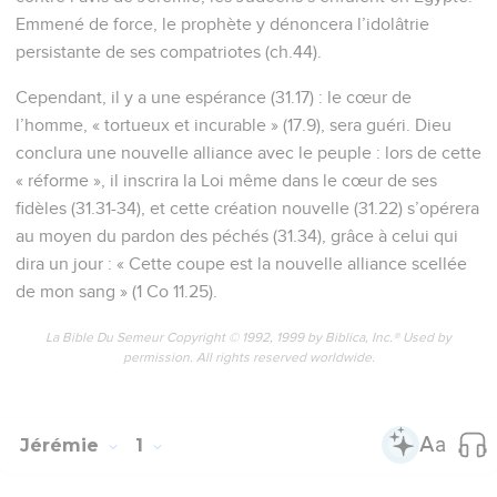
Emmené de force, le prophète y dénoncera l’idolâtrie
persistante de ses compatriotes (ch.44).
Cependant, il y a une espérance (31.17) : le cœur de
l’homme, « tortueux et incurable » (17.9), sera guéri. Dieu
conclura une nouvelle alliance avec le peuple : lors de cette
« réforme », il inscrira la Loi même dans le cœur de ses
fidèles (31.31-34), et cette création nouvelle (31.22) s’opérera
au moyen du pardon des péchés (31.34), grâce à celui qui
dira un jour : « Cette coupe est la nouvelle alliance scellée
de mon sang » (1 Co 11.25).
La Bible Du Semeur Copyright © 1992, 1999 by Biblica, Inc.® Used by
permission. All rights reserved worldwide.
Jérémie
1