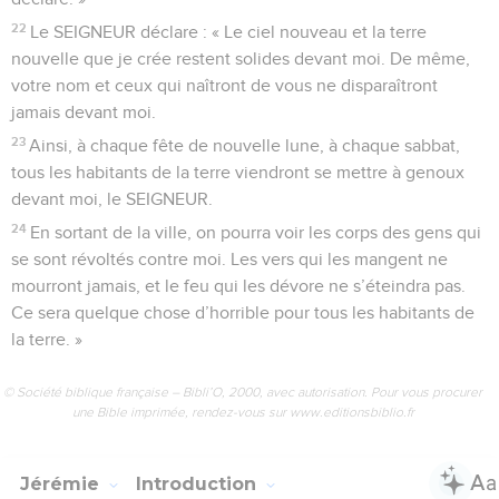
22
Le SEIGNEUR déclare : « Le ciel nouveau et la terre
nouvelle que je crée restent solides devant moi. De même,
votre nom et ceux qui naîtront de vous ne disparaîtront
jamais devant moi.
23
Ainsi, à chaque fête de nouvelle lune, à chaque sabbat,
tous les habitants de la terre viendront se mettre à genoux
devant moi, le SEIGNEUR.
24
En sortant de la ville, on pourra voir les corps des gens qui
se sont révoltés contre moi. Les vers qui les mangent ne
mourront jamais, et le feu qui les dévore ne s’éteindra pas.
Ce sera quelque chose d’horrible pour tous les habitants de
la terre. »
© Société biblique française – Bibli’O, 2000, avec autorisation. Pour vous procurer
une Bible imprimée, rendez-vous sur www.editionsbiblio.fr
Jérémie
Introduction