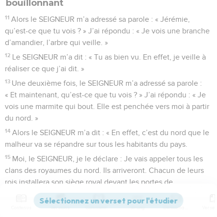
bouillonnant
11
Alors le SEIGNEUR m’a adressé sa parole : « Jérémie,
qu’est-ce que tu vois ? » J’ai répondu : « Je vois une branche
d’amandier, l’arbre qui veille. »
12
Le SEIGNEUR m’a dit : « Tu as bien vu. En effet, je veille à
réaliser ce que j’ai dit. »
13
Une deuxième fois, le SEIGNEUR m’a adressé sa parole :
« Et maintenant, qu’est-ce que tu vois ? » J’ai répondu : « Je
vois une marmite qui bout. Elle est penchée vers moi à partir
du nord. »
14
Alors le SEIGNEUR m’a dit : « En effet, c’est du nord que le
malheur va se répandre sur tous les habitants du pays.
15
Moi, le SEIGNEUR, je le déclare : Je vais appeler tous les
clans des royaumes du nord. Ils arriveront. Chacun de leurs
rois installera son siège royal devant les portes de
Jérusalem. Ils entoureront ses murs, ils attaqueront toutes
les villes de Juda.
Contenus
Versions
Commentaires
Strong
Dictionnaire