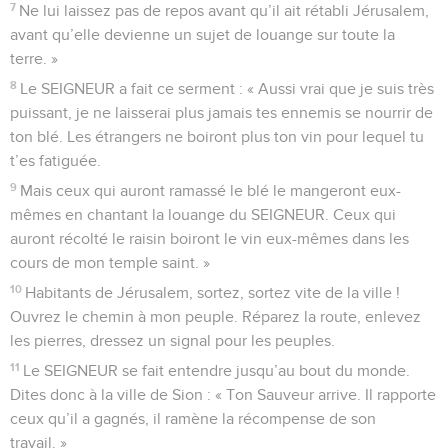
7
Ne lui laissez pas de repos avant qu’il ait rétabli Jérusalem,
avant qu’elle devienne un sujet de louange sur toute la
terre. »
8
Le SEIGNEUR a fait ce serment : « Aussi vrai que je suis très
puissant, je ne laisserai plus jamais tes ennemis se nourrir de
ton blé. Les étrangers ne boiront plus ton vin pour lequel tu
t’es fatiguée.
9
Mais ceux qui auront ramassé le blé le mangeront eux-
mêmes en chantant la louange du SEIGNEUR. Ceux qui
auront récolté le raisin boiront le vin eux-mêmes dans les
cours de mon temple saint. »
10
Habitants de Jérusalem, sortez, sortez vite de la ville !
Ouvrez le chemin à mon peuple. Réparez la route, enlevez
les pierres, dressez un signal pour les peuples.
11
Le SEIGNEUR se fait entendre jusqu’au bout du monde.
Dites donc à la ville de Sion : « Ton Sauveur arrive. Il rapporte
ceux qu’il a gagnés, il ramène la récompense de son
travail. »