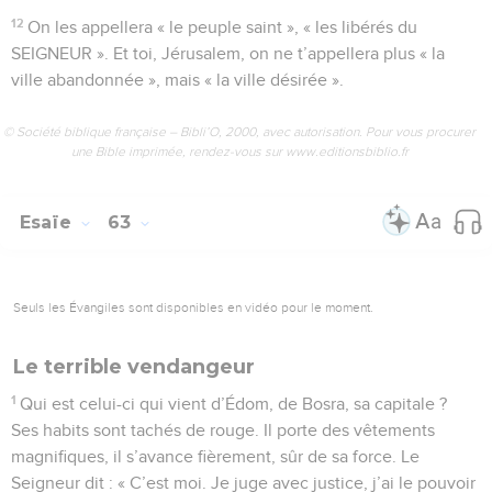
12
On les appellera « le peuple saint », « les libérés du
SEIGNEUR ». Et toi, Jérusalem, on ne t’appellera plus « la
ville abandonnée », mais « la ville désirée ».
© Société biblique française – Bibli’O, 2000, avec autorisation. Pour vous procurer
une Bible imprimée, rendez-vous sur www.editionsbiblio.fr
Esaïe
63
Seuls les Évangiles sont disponibles en vidéo pour le moment.
Le terrible vendangeur
1
Qui est celui-ci qui vient d’Édom, de Bosra, sa capitale ?
Ses habits sont tachés de rouge. Il porte des vêtements
magnifiques, il s’avance fièrement, sûr de sa force. Le
Seigneur dit : « C’est moi. Je juge avec justice, j’ai le pouvoir