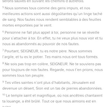
serons sauvés en suivant les chemins d’autrefois.
5
Nous sommes tous comme des gens impurs, et nos
meilleures actions sont aussi dégoûtantes qu’un linge taché
de sang. Nos fautes nous rendent semblables à des feuilles
mortes emportées par le vent.
6
Personne ne fait plus appel à toi, personne ne se réveille
pour s’attacher à toi. En effet, tu ne veux plus nous voir et tu
nous as abandonnés au pouvoir de nos fautes.
7
Pourtant, SEIGNEUR, tu es notre père. Nous sommes
l’argile, et tu es le potier. Tes mains nous ont tous formés.
8
Ne sois pas trop en colère, SEIGNEUR. Ne te souviens pas
pour toujours de nos fautes. Regarde, nous t’en prions, nous
sommes tous ton peuple.
9
Tes villes saintes n’ont plus d’habitants, Jérusalem est
devenue un désert, Sion est un tas de pierres abandonnées.
10
Le temple saint et magnifique, où nos ancêtres chantaient
ta louange, a été brûlé. Tout ce que nous aimions est en
ruine.