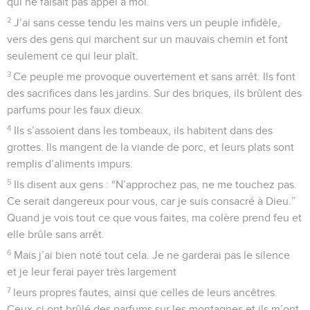
qui ne faisait pas appel à moi.
2
J’ai sans cesse tendu les mains vers un peuple infidèle,
vers des gens qui marchent sur un mauvais chemin et font
seulement ce qui leur plaît.
3
Ce peuple me provoque ouvertement et sans arrêt. Ils font
des sacrifices dans les jardins. Sur des briques, ils brûlent des
parfums pour les faux dieux.
4
Ils s’assoient dans les tombeaux, ils habitent dans des
grottes. Ils mangent de la viande de porc, et leurs plats sont
remplis d’aliments impurs.
5
Ils disent aux gens : “N’approchez pas, ne me touchez pas.
Ce serait dangereux pour vous, car je suis consacré à Dieu.”
Quand je vois tout ce que vous faites, ma colère prend feu et
elle brûle sans arrêt.
6
Mais j’ai bien noté tout cela. Je ne garderai pas le silence
et je leur ferai payer très largement
7
leurs propres fautes, ainsi que celles de leurs ancêtres.
Ceux-ci ont brûlé des parfums sur les montagnes et ils m’ont