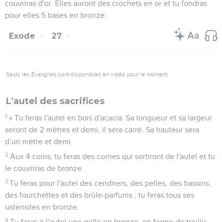
couvriras d'or. Elles auront des crochets en or et tu fondras
pour elles 5 bases en bronze.
Exode
27
Seuls les Évangiles sont disponibles en vidéo pour le moment.
L'autel des sacrifices
1
» Tu feras l'autel en bois d'acacia. Sa longueur et sa largeur
seront de 2 mètres et demi, il sera carré. Sa hauteur sera
d’un mètre et demi.
2
Aux 4 coins, tu feras des cornes qui sortiront de l'autel et tu
le couvriras de bronze.
3
Tu feras pour l'autel des cendriers, des pelles, des bassins,
des fourchettes et des brûle-parfums ; tu feras tous ses
ustensiles en bronze.
4
Tu feras à l'autel une grille en bronze, en forme de treillis,