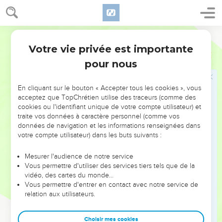
d'or battu ; son pied, sa tige, ses coupes, ses pommes et ses
fleurs seront d'une seule pièce.
32
Il y aura 6 branches qui sortiront de ses côtés, 3 branches
Segond 21
du chandelier de l'un des côtés et 3 de l'autre.
Votre vie privée est importante
Exode
25
33
Il y aura sur une branche 3 coupes en forme d'amande,
pour nous
avec pommes et fleurs, et sur une autre branche 3 coupes en
forme d'amande, avec pommes et fleurs ; il en ira de même
En cliquant sur le bouton « Accepter tous les cookies », vous
pour les 6 branches sortant du chandelier.
acceptez que TopChrétien utilise des traceurs (comme des
34
Sur la tige du chandelier seront fixées 4 coupes en forme
cookies ou l'identifiant unique de votre compte utilisateur) et
traite vos données à caractère personnel (comme vos
d'amande, avec leurs pommes et leurs fleurs.
données de navigation et les informations renseignées dans
35
Il y aura une pomme sous 2 des branches qui sortent de la
votre compte utilisateur) dans les buts suivants :
tige du chandelier, une pomme sous 2 autres branches et
une pomme sous 2 autres branches ; il en ira de même pour
Mesurer l'audience de notre service
Vous permettre d'utiliser des services tiers tels que de la
les 6 branches sortant du chandelier.
vidéo, des cartes du monde…
36
Les pommes et les branches du chandelier seront d'une
Vous permettre d'entrer en contact avec notre service de
seule pièce. Il sera tout entier en or battu, en or pur.
relation aux utilisateurs.
37
Tu feras ses 7 lampes. Elles seront placées sur le
Choisir mes cookies
chandelier de manière à éclairer en face.