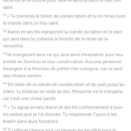
tente de la rencontre pour faire le service dans le lieu très
saint.
31
» Tu prendras le bélier de consécration et tu en feras cuire
la viande dans un lieu saint.
32
Aaron et ses fils mangeront la viande du bélier et le pain
qui sera dans la corbeille à l'entrée de la tente de la
rencontre.
33
Ils mangeront ainsi ce qui aura servi d'expiation pour leur
entrée en fonction et leur consécration. Aucune personne
étrangère à la fonction de prêtre n'en mangera, car ce sont
des choses saintes.
34
S'il reste de la viande de consécration et du pain jusqu'au
matin, tu brûleras ce reste au feu. Personne ne le mangera,
car c'est une chose sainte.
35
» Tu agiras envers Aaron et ses fils conformément à tous
les ordres que je t'ai donnés. Tu emploieras 7 jours à les
établir dans leurs fonctions.
36
Tu offriras chaque jour un taureau en sacrifice pour le