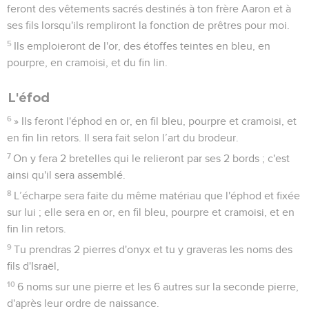
feront des vêtements sacrés destinés à ton frère Aaron et à
ses fils lorsqu'ils rempliront la fonction de prêtres pour moi.
5
Ils emploieront de l'or, des étoffes teintes en bleu, en
pourpre, en cramoisi, et du fin lin.
L'éfod
6
» Ils feront l'éphod en or, en fil bleu, pourpre et cramoisi, et
en fin lin retors. Il sera fait selon l’art du brodeur.
7
On y fera 2 bretelles qui le relieront par ses 2 bords ; c'est
ainsi qu'il sera assemblé.
8
L’écharpe sera faite du même matériau que l'éphod et fixée
sur lui ; elle sera en or, en fil bleu, pourpre et cramoisi, et en
fin lin retors.
9
Tu prendras 2 pierres d'onyx et tu y graveras les noms des
fils d'Israël,
10
6 noms sur une pierre et les 6 autres sur la seconde pierre,
d'après leur ordre de naissance.