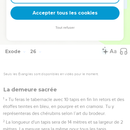
38
Ses mouchettes et ses vases à cendre seront en or pur.
Accepter tous les cookies
39
On emploiera 30 kilos d'or pur pour faire le chandelier
avec tous ses ustensiles.
Tout refuser
40
*Regarde et fais tout d'après le modèle qui t'est montré sur
la montagne.
Exode
26
Seuls les Évangiles sont disponibles en vidéo pour le moment.
La demeure sacrée
1
» Tu feras le tabernacle avec 10 tapis en fin lin retors et des
étoffes teintes en bleu, en pourpre et en cramoisi. Tu y
représenteras des chérubins selon l’art du brodeur.
2
La longueur d'un tapis sera de 14 mètres et sa largeur de 2
mètres. La mesure sera la même pour tous les tapis.