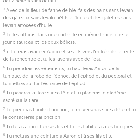
deux béliers sans défaut.
2
Avec de la fleur de farine de blé, fais des pains sans levain,
des gâteaux sans levain pétris à l'huile et des galettes sans
levain arrosées d'huile.
3
Tu les offriras dans une corbeille en même temps que le
jeune taureau et les deux béliers.
4
» Tu feras avancer Aaron et ses fils vers l'entrée de la tente
de la rencontre et tu les laveras avec de l'eau.
5
Tu prendras les vêtements, tu habilleras Aaron de la
tunique, de la robe de l'éphod, de l'éphod et du pectoral et
tu mettras sur lui l’écharpe de l'éphod.
6
Tu poseras la tiare sur sa tête et tu placeras le diadème
sacré sur la tiare.
7
Tu prendras l'huile d'onction, tu en verseras sur sa tête et tu
le consacreras par onction.
8
Tu feras approcher ses fils et tu les habilleras des tuniques.
9
Tu mettras une ceinture à Aaron et à ses fils et tu