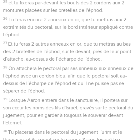
25
et tu fixeras par-devant les bouts des 2 cordons aux 2
montures placées sur les bretelles de l'éphod.
26
Tu feras encore 2 anneaux en or, que tu mettras aux 2
extrémités du pectoral, sur le bord intérieur appliqué contre
l'éphod.
27
Et tu feras 2 autres anneaux en or, que tu mettras au bas
des 2 bretelles de l'éphod, sur le devant, près de leur point
d’attache, au-dessus de l’écharpe de l'éphod.
28
On attachera le pectoral par ses anneaux aux anneaux de
l'éphod avec un cordon bleu, afin que le pectoral soit au-
dessus de l’écharpe de l'éphod et qu'il ne puisse pas se
séparer de l'éphod.
29
Lorsque Aaron entrera dans le sanctuaire, il portera sur
son cœur les noms des fils d'Israël, gravés sur le pectoral du
jugement, pour en garder à toujours le souvenir devant
l'Eternel.
30
Tu placeras dans le pectoral du jugement l'urim et le
thummim, et ils seront sur le cœur d'Aaron lorsqu'il se