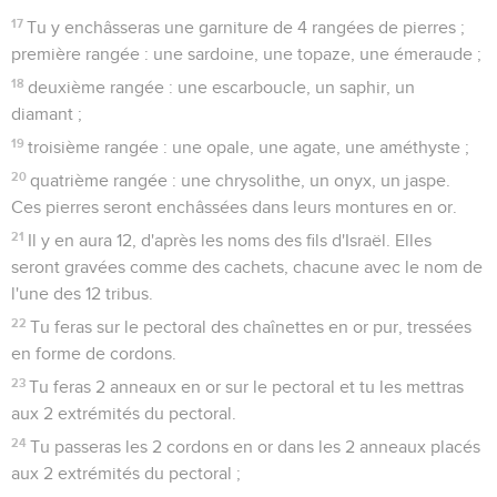
17
Tu y enchâsseras une garniture de 4 rangées de pierres ;
première rangée : une sardoine, une topaze, une émeraude ;
18
deuxième rangée : une escarboucle, un saphir, un
diamant ;
19
troisième rangée : une opale, une agate, une améthyste ;
20
quatrième rangée : une chrysolithe, un onyx, un jaspe.
Ces pierres seront enchâssées dans leurs montures en or.
21
Il y en aura 12, d'après les noms des fils d'Israël. Elles
seront gravées comme des cachets, chacune avec le nom de
l'une des 12 tribus.
22
Tu feras sur le pectoral des chaînettes en or pur, tressées
en forme de cordons.
23
Tu feras 2 anneaux en or sur le pectoral et tu les mettras
aux 2 extrémités du pectoral.
24
Tu passeras les 2 cordons en or dans les 2 anneaux placés
aux 2 extrémités du pectoral ;