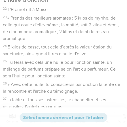
22
L'Eternel dit à Moïse :
23
« Prends des meilleurs aromates : 5 kilos de myrrhe, de
celle qui coule d'elle-même ; la moitié, soit 2 kilos et demi,
de cinnamome aromatique ; 2 kilos et demi de roseau
aromatique ;
24
5 kilos de casse, tout cela d’après la valeur étalon du
sanctuaire, ainsi que 4 litres d'huile d'olive.
25
Tu feras avec cela une huile pour l'onction sainte, un
mélange de parfums préparé selon l'art du parfumeur. Ce
sera l'huile pour l'onction sainte.
26
» Avec cette huile, tu consacreras par onction la tente de
la rencontre et l'arche du témoignage,
27
la table et tous ses ustensiles, le chandelier et ses
ustensiles, l'autel des parfums,
28
l'autel des holocaustes et tous ses ustensiles ainsi que la
cuve avec sa base.
Contenus
Versions
Commentaires
Strong
Dictionnaire