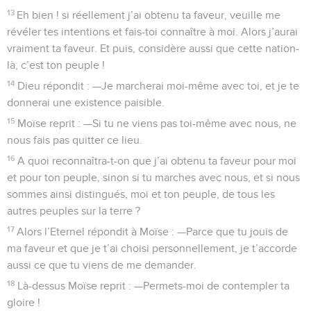
13
Eh bien ! si réellement j’ai obtenu ta faveur, veuille me
révéler tes intentions et fais-toi connaître à moi. Alors j’aurai
vraiment ta faveur. Et puis, considère aussi que cette nation-
là, c’est ton peuple !
14
Dieu répondit : —Je marcherai moi-même avec toi, et je te
donnerai une existence paisible.
15
Moïse reprit : —Si tu ne viens pas toi-même avec nous, ne
nous fais pas quitter ce lieu.
16
A quoi reconnaîtra-t-on que j’ai obtenu ta faveur pour moi
et pour ton peuple, sinon si tu marches avec nous, et si nous
sommes ainsi distingués, moi et ton peuple, de tous les
autres peuples sur la terre ?
17
Alors l’Eternel répondit à Moïse : —Parce que tu jouis de
ma faveur et que je t’ai choisi personnellement, je t’accorde
aussi ce que tu viens de me demander.
18
Là-dessus Moïse reprit : —Permets-moi de contempler ta
gloire !