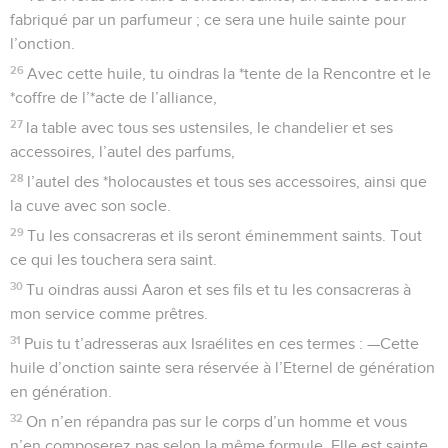
fabriqué par un parfumeur ; ce sera une huile sainte pour
l’onction.
26
Avec cette huile, tu oindras la *tente de la Rencontre et le
*coffre de l’*acte de l’alliance,
27
la table avec tous ses ustensiles, le chandelier et ses
accessoires, l’autel des parfums,
28
l’autel des *holocaustes et tous ses accessoires, ainsi que
la cuve avec son socle.
29
Tu les consacreras et ils seront éminemment saints. Tout
ce qui les touchera sera saint.
30
Tu oindras aussi Aaron et ses fils et tu les consacreras à
mon service comme prêtres.
31
Puis tu t’adresseras aux Israélites en ces termes : —Cette
huile d’onction sainte sera réservée à l’Eternel de génération
en génération.
32
On n’en répandra pas sur le corps d’un homme et vous
n’en composerez pas selon la même formule. Elle est sainte