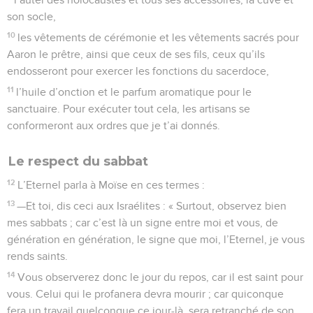
son socle,
10
les vêtements de cérémonie et les vêtements sacrés pour
Aaron le prêtre, ainsi que ceux de ses fils, ceux qu’ils
endosseront pour exercer les fonctions du sacerdoce,
11
l’huile d’onction et le parfum aromatique pour le
sanctuaire. Pour exécuter tout cela, les artisans se
conformeront aux ordres que je t’ai donnés.
Le respect du sabbat
12
L’Eternel parla à Moïse en ces termes :
13
—Et toi, dis ceci aux Israélites : « Surtout, observez bien
mes sabbats ; car c’est là un signe entre moi et vous, de
génération en génération, le signe que moi, l’Eternel, je vous
rends saints.
14
Vous observerez donc le jour du repos, car il est saint pour
vous. Celui qui le profanera devra mourir ; car quiconque
fera un travail quelconque ce jour-là, sera retranché de son