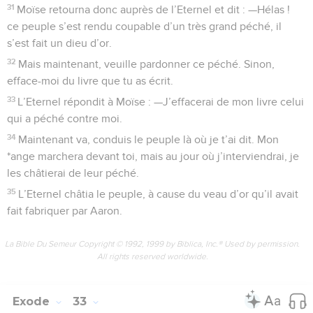
31
Moïse retourna donc auprès de l’Eternel et dit : —Hélas !
ce peuple s’est rendu coupable d’un très grand péché, il
s’est fait un dieu d’or.
32
Mais maintenant, veuille pardonner ce péché. Sinon,
efface-moi du livre que tu as écrit.
33
L’Eternel répondit à Moïse : —J’effacerai de mon livre celui
qui a péché contre moi.
34
Maintenant va, conduis le peuple là où je t’ai dit. Mon
*ange marchera devant toi, mais au jour où j’interviendrai, je
les châtierai de leur péché.
35
L’Eternel châtia le peuple, à cause du veau d’or qu’il avait
fait fabriquer par Aaron.
La Bible Du Semeur Copyright © 1992, 1999 by Biblica, Inc.® Used by permission.
All rights reserved worldwide.
Exode
33