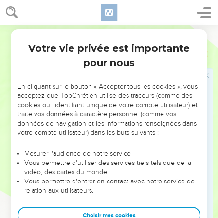
fleur de farine pétrie avec un litre et demi d’huile fine ; puis
tu verseras un litre et demi de vin comme libation avec
chaque agneau.
Semeur
41
Tu accompagneras le sacrifice du soir des mêmes
Votre vie privée est importante
Exode
29
offrandes de farine, d’huile et de vin que celui du matin.
pour nous
C’est un sacrifice à l’odeur apaisante consumé par le feu
pour l’Eternel.
En cliquant sur le bouton « Accepter tous les cookies », vous
42
C’est un *holocauste que vous offrirez à perpétuité de
acceptez que TopChrétien utilise des traceurs (comme des
génération en génération, à l’entrée de la *tente de la
cookies ou l'identifiant unique de votre compte utilisateur) et
Rencontre devant l’Eternel, à l’endroit où je vous
traite vos données à caractère personnel (comme vos
données de navigation et les informations renseignées dans
convoquerai pour m’entretenir avec toi.
votre compte utilisateur) dans les buts suivants :
43
—C’est là que je rencontrerai les Israélites, et ma gloire
rendra ce lieu saint.
Mesurer l'audience de notre service
Vous permettre d'utiliser des services tiers tels que de la
44
Je consacrerai la *tente de la Rencontre et l’autel, je
vidéo, des cartes du monde…
consacrerai aussi Aaron et ses fils pour qu’ils soient mes
Vous permettre d'entrer en contact avec notre service de
prêtres.
relation aux utilisateurs.
45
J’habiterai au milieu des Israélites et je serai leur Dieu,
Choisir mes cookies
46
et ils sauront que c’est moi, l’Eternel, leur Dieu, qui les ai