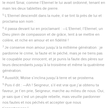
le mont Sinaï, comme l’Eternel le lui avait ordonné, tenant en
main les deux tablettes de pierre.
5
L’Eternel descendit dans la nuée, il se tint là près de lui et
proclama son nom :
6
il passa devant lui en proclamant : —L’Eternel, l’Eternel, un
Dieu plein de compassion et de grâce, lent à se mettre en
colère, et riche en amour et en fidélité !
7
Je conserve mon amour jusqu’à la millième génération : je
pardonne le crime, la faute et le péché, mais je ne tiens pas
le coupable pour innocent, et je punis la faute des pères sur
leurs descendants jusqu’à la troisième et même la quatrième
génération.
8
Aussitôt, Moïse s’inclina jusqu’à terre et se prosterna.
9
Puis il dit : —Ah ! Seigneur, s’il est vrai que j’ai obtenu ta
faveur, je t’en prie, Seigneur, marche au milieu de nous. Oui,
je sais que c’est un peuple rebelle, mais veuille pardonner
nos fautes et nos péchés et accepter que nous