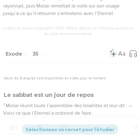
rayonnait, puis Moïse remettait le voile sur son visage
jusqu’à ce qu’il retourne s’entretenir avec l’Eternel.
La Bible Du Semeur Copyright © 1992, 1999 by Biblica, Inc.® Used by permission.
All rights reserved worldwide.
Exode
35
Seuls les Évangiles sont disponibles en vidéo pour le moment.
Le sabbat est un jour de repos
1
Moïse réunit toute l’assemblée des Israélites et leur dit : —
Voici ce que l’Eternel a ordonné de faire :
2
Vous ferez votre ouvrage pendant six jours, mais le
septième jour sera pour vous un jour de repos complet,
Contenus
Versions
Commentaires
Strong
Dictionnaire
consacré à l’Eternel. Quiconque fera un travail ce jour-là sera