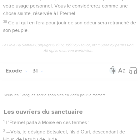
votre usage personnel. Vous le considérerez comme une
chose sainte, réservée à l’Eternel.
38
Celui qui en fera pour jouir de son odeur sera retranché de
son peuple.
La Bible Du Semeur Copyright © 1992, 1999 by Biblica, Inc.® Used by permission.
All rights reserved worldwide.
Exode
31
Seuls les Évangiles sont disponibles en vidéo pour le moment.
Les ouvriers du sanctuaire
1
L’Eternel parla à Moïse en ces termes :
2
—Vois, je désigne Betsaleel, fils d’Ouri, descendant de
Hour, de la tribu de Juda,