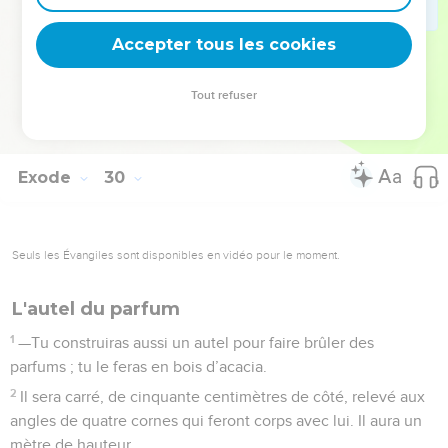
fait sortir d’Egypte pour habiter au milieu d’eux ; oui, je suis
Accepter tous les cookies
l’Eternel, leur Dieu.
La Bible Du Semeur Copyright © 1992, 1999 by Biblica, Inc.® Used by permission.
Tout refuser
All rights reserved worldwide.
Exode
30
Seuls les Évangiles sont disponibles en vidéo pour le moment.
L'autel du parfum
1
—Tu construiras aussi un autel pour faire brûler des
parfums ; tu le feras en bois d’acacia.
2
Il sera carré, de cinquante centimètres de côté, relevé aux
angles de quatre cornes qui feront corps avec lui. Il aura un
mètre de hauteur.