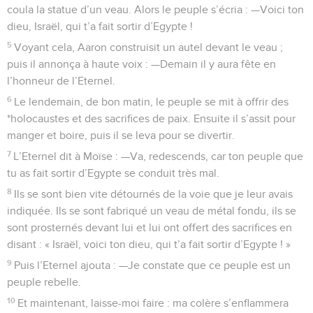
coula la statue d’un veau. Alors le peuple s’écria : —Voici ton
dieu, Israël, qui t’a fait sortir d’Egypte !
5
Voyant cela, Aaron construisit un autel devant le veau ;
puis il annonça à haute voix : —Demain il y aura fête en
l’honneur de l’Eternel.
6
Le lendemain, de bon matin, le peuple se mit à offrir des
*holocaustes et des sacrifices de paix. Ensuite il s’assit pour
manger et boire, puis il se leva pour se divertir.
7
L’Eternel dit à Moïse : —Va, redescends, car ton peuple que
tu as fait sortir d’Egypte se conduit très mal.
8
Ils se sont bien vite détournés de la voie que je leur avais
indiquée. Ils se sont fabriqué un veau de métal fondu, ils se
sont prosternés devant lui et lui ont offert des sacrifices en
disant : « Israël, voici ton dieu, qui t’a fait sortir d’Egypte ! »
9
Puis l’Eternel ajouta : —Je constate que ce peuple est un
peuple rebelle.
10
Et maintenant, laisse-moi faire : ma colère s’enflammera