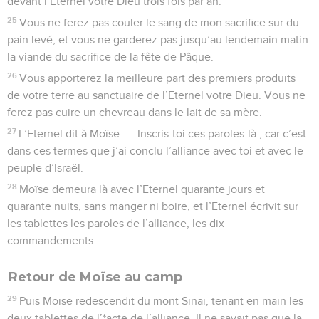
devant l’Eternel votre Dieu trois fois par an.
25
Vous ne ferez pas couler le sang de mon sacrifice sur du
pain levé, et vous ne garderez pas jusqu’au lendemain matin
la viande du sacrifice de la fête de Pâque.
26
Vous apporterez la meilleure part des premiers produits
de votre terre au sanctuaire de l’Eternel votre Dieu. Vous ne
ferez pas cuire un chevreau dans le lait de sa mère.
27
L’Eternel dit à Moïse : —Inscris-toi ces paroles-là ; car c’est
dans ces termes que j’ai conclu l’alliance avec toi et avec le
peuple d’Israël.
28
Moïse demeura là avec l’Eternel quarante jours et
quarante nuits, sans manger ni boire, et l’Eternel écrivit sur
les tablettes les paroles de l’alliance, les dix
commandements.
Retour de Moïse au camp
29
Puis Moïse redescendit du mont Sinaï, tenant en main les
deux tablettes de l’*acte de l’alliance. Il ne savait pas que la