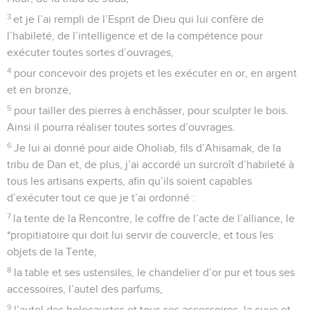
3
et je l’ai rempli de l’Esprit de Dieu qui lui confère de
l’habileté, de l’intelligence et de la compétence pour
exécuter toutes sortes d’ouvrages,
4
pour concevoir des projets et les exécuter en or, en argent
et en bronze,
5
pour tailler des pierres à enchâsser, pour sculpter le bois.
Ainsi il pourra réaliser toutes sortes d’ouvrages.
6
Je lui ai donné pour aide Oholiab, fils d’Ahisamak, de la
tribu de Dan et, de plus, j’ai accordé un surcroît d’habileté à
tous les artisans experts, afin qu’ils soient capables
d’exécuter tout ce que je t’ai ordonné :
7
la tente de la Rencontre, le coffre de l’acte de l’alliance, le
*propitiatoire qui doit lui servir de couvercle, et tous les
objets de la Tente,
8
la table et ses ustensiles, le chandelier d’or pur et tous ses
accessoires, l’autel des parfums,
9
l’autel des holocaustes et tous ses accessoires, la cuve et