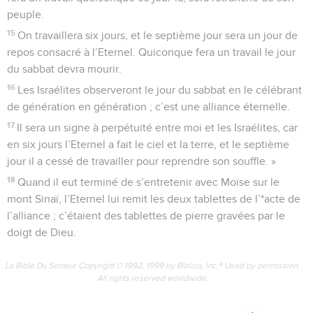
peuple.
15
On travaillera six jours, et le septième jour sera un jour de
repos consacré à l’Eternel. Quiconque fera un travail le jour
du sabbat devra mourir.
16
Les Israélites observeront le jour du sabbat en le célébrant
de génération en génération ; c’est une alliance éternelle.
17
Il sera un signe à perpétuité entre moi et les Israélites, car
en six jours l’Eternel a fait le ciel et la terre, et le septième
jour il a cessé de travailler pour reprendre son souffle. »
18
Quand il eut terminé de s’entretenir avec Moïse sur le
mont Sinaï, l’Eternel lui remit les deux tablettes de l’*acte de
l’alliance ; c’étaient des tablettes de pierre gravées par le
doigt de Dieu.
La Bible Du Semeur Copyright © 1992, 1999 by Biblica, Inc.® Used by permission.
All rights reserved worldwide.