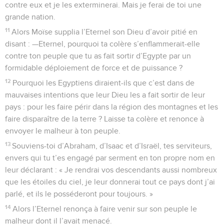
contre eux et je les exterminerai. Mais je ferai de toi une
grande nation.
11
Alors Moïse supplia l’Eternel son Dieu d’avoir pitié en
disant : —Eternel, pourquoi ta colère s’enflammerait-elle
contre ton peuple que tu as fait sortir d’Egypte par un
formidable déploiement de force et de puissance ?
12
Pourquoi les Egyptiens diraient-ils que c’est dans de
mauvaises intentions que leur Dieu les a fait sortir de leur
pays : pour les faire périr dans la région des montagnes et les
faire disparaître de la terre ? Laisse ta colère et renonce à
envoyer le malheur à ton peuple.
13
Souviens-toi d’Abraham, d’Isaac et d’Israël, tes serviteurs,
envers qui tu t’es engagé par serment en ton propre nom en
leur déclarant : « Je rendrai vos descendants aussi nombreux
que les étoiles du ciel, je leur donnerai tout ce pays dont j’ai
parlé, et ils le posséderont pour toujours. »
14
Alors l’Eternel renonça à faire venir sur son peuple le
malheur dont il l’avait menacé.