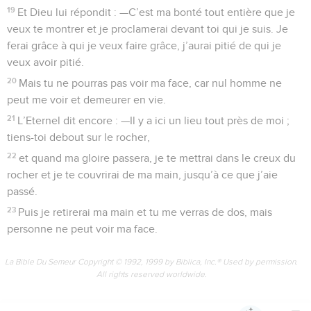
19
Et Dieu lui répondit : —C’est ma bonté tout entière que je
veux te montrer et je proclamerai devant toi qui je suis. Je
ferai grâce à qui je veux faire grâce, j’aurai pitié de qui je
veux avoir pitié.
20
Mais tu ne pourras pas voir ma face, car nul homme ne
peut me voir et demeurer en vie.
21
L’Eternel dit encore : —Il y a ici un lieu tout près de moi ;
tiens-toi debout sur le rocher,
22
et quand ma gloire passera, je te mettrai dans le creux du
rocher et je te couvrirai de ma main, jusqu’à ce que j’aie
passé.
23
Puis je retirerai ma main et tu me verras de dos, mais
personne ne peut voir ma face.
La Bible Du Semeur Copyright © 1992, 1999 by Biblica, Inc.® Used by permission.
All rights reserved worldwide.