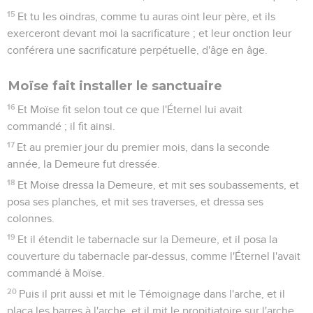
15
Et tu les oindras, comme tu auras oint leur père, et ils
exerceront devant moi la sacrificature ; et leur onction leur
conférera une sacrificature perpétuelle, d'âge en âge.
Moïse fait installer le sanctuaire
16
Et Moïse fit selon tout ce que l'Éternel lui avait
commandé ; il fit ainsi.
17
Et au premier jour du premier mois, dans la seconde
année, la Demeure fut dressée.
18
Et Moïse dressa la Demeure, et mit ses soubassements, et
posa ses planches, et mit ses traverses, et dressa ses
colonnes.
19
Et il étendit le tabernacle sur la Demeure, et il posa la
couverture du tabernacle par-dessus, comme l'Éternel l'avait
commandé à Moïse.
20
Puis il prit aussi et mit le Témoignage dans l'arche, et il
plaça les barres à l'arche, et il mit le propitiatoire sur l'arche,