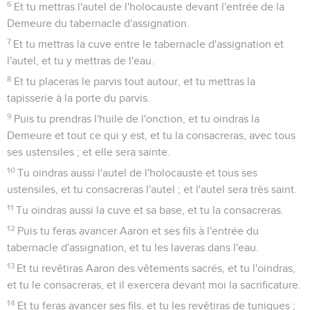
6
Et tu mettras l'autel de l'holocauste devant l'entrée de la
Demeure du tabernacle d'assignation.
7
Et tu mettras la cuve entre le tabernacle d'assignation et
l'autel, et tu y mettras de l'eau.
8
Et tu placeras le parvis tout autour, et tu mettras la
tapisserie à la porte du parvis.
9
Puis tu prendras l'huile de l'onction, et tu oindras la
Demeure et tout ce qui y est, et tu la consacreras, avec tous
ses ustensiles ; et elle sera sainte.
10
Tu oindras aussi l'autel de l'holocauste et tous ses
ustensiles, et tu consacreras l'autel ; et l'autel sera très saint.
11
Tu oindras aussi la cuve et sa base, et tu la consacreras.
12
Puis tu feras avancer Aaron et ses fils à l'entrée du
tabernacle d'assignation, et tu les laveras dans l'eau.
13
Et tu revêtiras Aaron des vêtements sacrés, et tu l'oindras,
et tu le consacreras, et il exercera devant moi la sacrificature.
14
Et tu feras avancer ses fils, et tu les revêtiras de tuniques ;