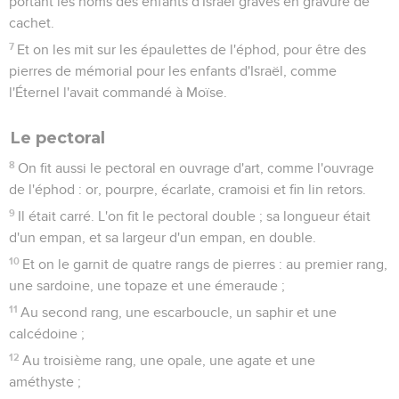
portant les noms des enfants d'Israël gravés en gravure de
cachet.
7
Et on les mit sur les épaulettes de l'éphod, pour être des
pierres de mémorial pour les enfants d'Israël, comme
l'Éternel l'avait commandé à Moïse.
Le pectoral
8
On fit aussi le pectoral en ouvrage d'art, comme l'ouvrage
de l'éphod : or, pourpre, écarlate, cramoisi et fin lin retors.
9
Il était carré. L'on fit le pectoral double ; sa longueur était
d'un empan, et sa largeur d'un empan, en double.
10
Et on le garnit de quatre rangs de pierres : au premier rang,
une sardoine, une topaze et une émeraude ;
11
Au second rang, une escarboucle, un saphir et une
calcédoine ;
12
Au troisième rang, une opale, une agate et une
améthyste ;