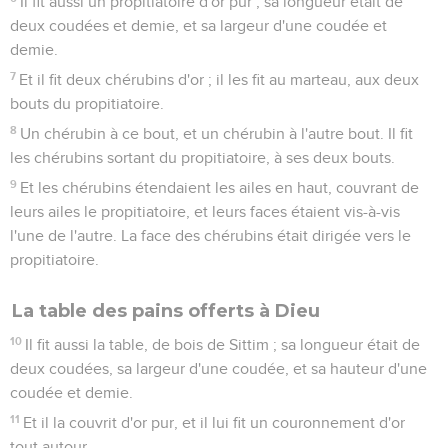
Il fit aussi un propitiatoire d'or pur ; sa longueur était de
deux coudées et demie, et sa largeur d'une coudée et
demie.
7
Et il fit deux chérubins d'or ; il les fit au marteau, aux deux
bouts du propitiatoire.
8
Un chérubin à ce bout, et un chérubin à l'autre bout. Il fit
les chérubins sortant du propitiatoire, à ses deux bouts.
9
Et les chérubins étendaient les ailes en haut, couvrant de
leurs ailes le propitiatoire, et leurs faces étaient vis-à-vis
l'une de l'autre. La face des chérubins était dirigée vers le
propitiatoire.
La table des pains offerts à Dieu
10
Il fit aussi la table, de bois de Sittim ; sa longueur était de
deux coudées, sa largeur d'une coudée, et sa hauteur d'une
coudée et demie.
11
Et il la couvrit d'or pur, et il lui fit un couronnement d'or
tout autour.