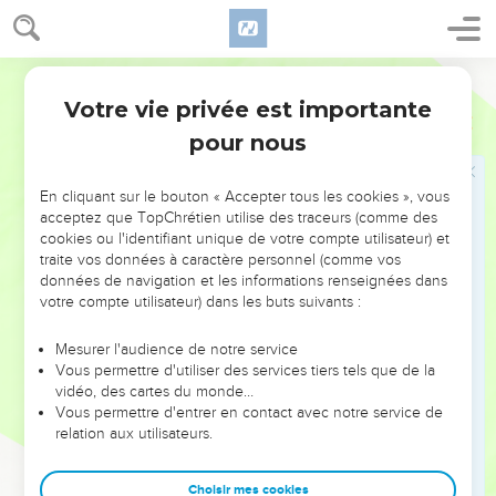
l'onction et pour le parfum aromatique.
29
Tous les enfants d'Israël, hommes et femmes, que leur
coeur disposa à contribuer à tout l'ouvrage que l'Éternel avait
Ostervald
commandé par l'organe de Moïse, apportèrent à l'Éternel des
Votre vie privée est importante
Exode
35
présents volontaires.
pour nous
Bessalel et Oholiab se mettent au travail
En cliquant sur le bouton « Accepter tous les cookies », vous
30
Et Moïse dit aux enfants d'Israël : Voyez, l'Éternel a appelé
acceptez que TopChrétien utilise des traceurs (comme des
cookies ou l'identifiant unique de votre compte utilisateur) et
par son nom Betsaléel, fils d'Uri, fils de Hur, de la tribu de
traite vos données à caractère personnel (comme vos
Juda,
données de navigation et les informations renseignées dans
31
Et il l'a rempli de l'esprit de Dieu, d'intelligence, d'industrie
votre compte utilisateur) dans les buts suivants :
et de science, pour toute sorte d'ouvrage ;
Mesurer l'audience de notre service
32
Et pour faire des inventions, pour travailler l'or, l'argent et
Vous permettre d'utiliser des services tiers tels que de la
l'airain,
vidéo, des cartes du monde…
Vous permettre d'entrer en contact avec notre service de
33
Pour tailler et enchâsser des pierreries, et pour tailler le
relation aux utilisateurs.
bois et exécuter toutes sortes d'ouvrage d'art.
34
Il lui a aussi donné le talent d'enseigner, à lui et à Oholiab,
Choisir mes cookies