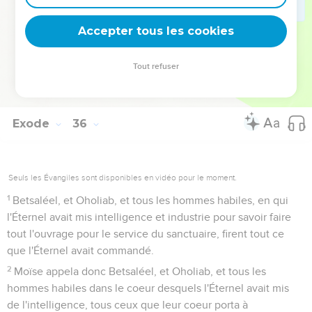
fils d'Ahisamac, de la tribu de Dan ;
35
Il les a remplis d'intelligence pour faire toute sorte de
Accepter tous les cookies
travail d'ouvrier, de brodeur et de tisseur en couleurs variées,
en pourpre, en écarlate, en cramoisi et en fin lin, et de
Tout refuser
tisserand ; ils font toute sorte d'ouvrage, et sont habiles en
inventions.
Exode
36
Seuls les Évangiles sont disponibles en vidéo pour le moment.
1
Betsaléel, et Oholiab, et tous les hommes habiles, en qui
l'Éternel avait mis intelligence et industrie pour savoir faire
tout l'ouvrage pour le service du sanctuaire, firent tout ce
que l'Éternel avait commandé.
2
Moïse appela donc Betsaléel, et Oholiab, et tous les
hommes habiles dans le coeur desquels l'Éternel avait mis
de l'intelligence, tous ceux que leur coeur porta à