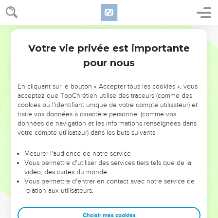
Votre vie privée est importante
pour nous
NE MANQUEZ PAS L’ÉVÉNEMENT
En cliquant sur le bouton « Accepter tous les cookies », vous
DE L’ANNÉE !
acceptez que TopChrétien utilise des traceurs (comme des
cookies ou l'identifiant unique de votre compte utilisateur) et
ET SI LEURS ERREURS POUVAIENT VOUS ÉVITER LES
traite vos données à caractère personnel (comme vos
VOTRES ?
données de navigation et les informations renseignées dans
votre compte utilisateur) dans les buts suivants :
On admire souvent les leaders pour leurs réussites, leur impact,
leur foi ou leur vision. Mais on voit moins les doutes, les erreurs
Mesurer l'audience de notre service
Vous permettre d'utiliser des services tiers tels que de la
et les saisons difficiles qu'ils ont traversés, alors même que ce
vidéo, des cartes du monde…
sont elles qui les ont façonnés.
Vous permettre d'entrer en contact avec notre service de
relation aux utilisateurs.
Dans cette conférence, leaders, entrepreneurs, et responsables
reviennent sur les erreurs marquantes de leur parcours et les
clés pour avancer avec plus de sagesse afin que leurs erreurs
Choisir mes cookies