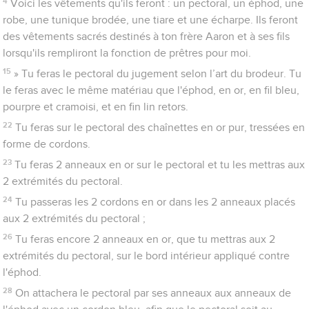
4
Voici les vêtements qu'ils feront : un pectoral, un éphod, une
robe, une tunique brodée, une tiare et une écharpe. Ils feront
des vêtements sacrés destinés à ton frère Aaron et à ses fils
lorsqu'ils rempliront la fonction de prêtres pour moi.
15
» Tu feras le pectoral du jugement selon l’art du brodeur. Tu
le feras avec le même matériau que l'éphod, en or, en fil bleu,
pourpre et cramoisi, et en fin lin retors.
22
Tu feras sur le pectoral des chaînettes en or pur, tressées en
forme de cordons.
23
Tu feras 2 anneaux en or sur le pectoral et tu les mettras aux
2 extrémités du pectoral.
24
Tu passeras les 2 cordons en or dans les 2 anneaux placés
aux 2 extrémités du pectoral ;
26
Tu feras encore 2 anneaux en or, que tu mettras aux 2
extrémités du pectoral, sur le bord intérieur appliqué contre
l'éphod.
28
On attachera le pectoral par ses anneaux aux anneaux de