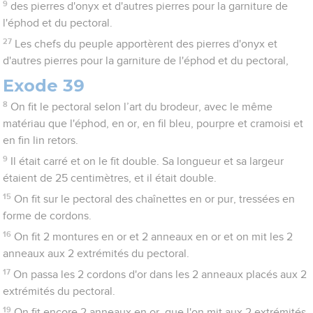
9
des pierres d'onyx et d'autres pierres pour la garniture de
l'éphod et du pectoral.
27
Les chefs du peuple apportèrent des pierres d'onyx et
d'autres pierres pour la garniture de l'éphod et du pectoral,
Exode 39
8
On fit le pectoral selon l’art du brodeur, avec le même
matériau que l'éphod, en or, en fil bleu, pourpre et cramoisi et
en fin lin retors.
9
Il était carré et on le fit double. Sa longueur et sa largeur
étaient de 25 centimètres, et il était double.
15
On fit sur le pectoral des chaînettes en or pur, tressées en
forme de cordons.
16
On fit 2 montures en or et 2 anneaux en or et on mit les 2
anneaux aux 2 extrémités du pectoral.
17
On passa les 2 cordons d'or dans les 2 anneaux placés aux 2
extrémités du pectoral.
19
On fit encore 2 anneaux en or, que l'on mit aux 2 extrémités