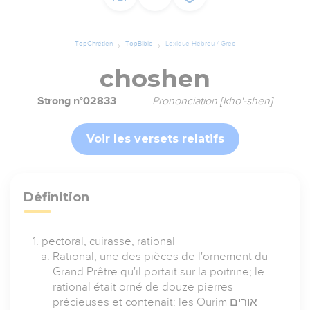
TopChrétien
TopBible
Lexique Hébreu / Grec
choshen
Strong n°02833
Prononciation [kho'-shen]
Voir les versets relatifs
Définition
pectoral, cuirasse, rational
Rational, une des pièces de l'ornement du
Grand Prêtre qu'il portait sur la poitrine; le
rational était orné de douze pierres
précieuses et contenait: les Ourim אורים