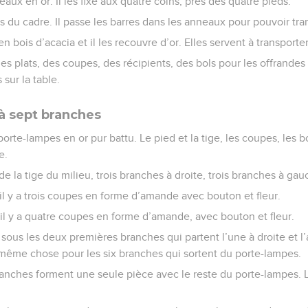
eaux en or. Il les fixe aux quatre coins, près des quatre pieds.
 du cadre. Il passe les barres dans les anneaux pour pouvoir tran
n bois d’acacia et il les recouvre d’or. Elles servent à transporter
 des plats, des coupes, des récipients, des bols pour les offrandes
 sur la table.
à sept branches
orte-lampes en or pur battu. Le pied et la tige, les coupes, les b
e.
de la tige du milieu, trois branches à droite, trois branches à gau
l y a trois coupes en forme d’amande avec bouton et fleur.
, il y a quatre coupes en forme d’amande, avec bouton et fleur.
n sous les deux premières branches qui partent l’une à droite et l
a même chose pour les six branches qui sortent du porte-lampes.
ranches forment une seule pièce avec le reste du porte-lampes. 