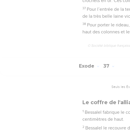
crochets en or. Ces col
37
Pour l’entrée de la t
de la très belle laine vi
38
Pour porter le rideau,
haut des colonnes et le
© Société biblique français
Exode
37
Seuls les É
Le coffre de l'all
1
Bessalel fabrique le co
centimètres de haut.
2
Bessalel le recouvre d’