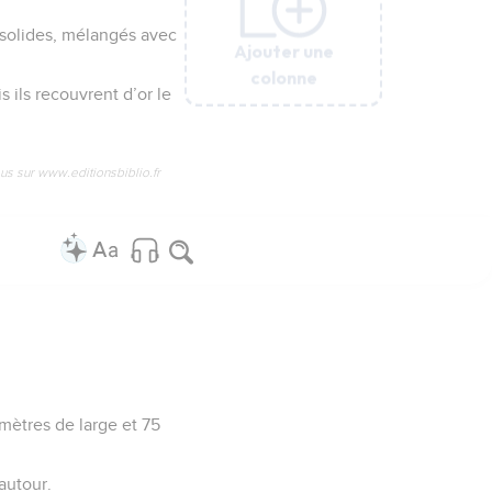
n solides, mélangés avec
Ajouter une
Ajouter une
Ajouter une
Ajouter une
Ajouter une
colonne
colonne
colonne
colonne
colonne
s ils recouvrent d’or le
us sur www.editionsbiblio.fr
imètres de large et 75
 autour.