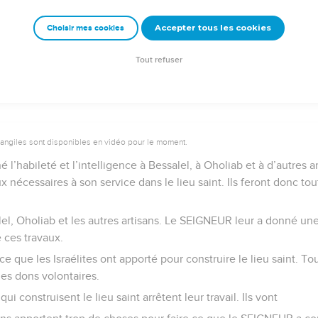
’artisan et de créer de belles choses.
Accepter tous les cookies
Choisir mes cookies
e – Bibli’O, 2000, avec autorisation. Pour vous procurer une Bible imprimée, rendez-vo
Tout refuser
vangiles sont disponibles en vidéo pour le moment.
’habileté et l’intelligence à Bessalel, à Oholiab et à d’autres art
ux nécessaires à son service dans le lieu saint. Ils feront donc t
lel, Oholiab et les autres artisans. Le SEIGNEUR leur a donné une
e ces travaux.
e que les Israélites ont apporté pour construire le lieu saint. To
es dons volontaires.
qui construisent le lieu saint arrêtent leur travail. Ils vont