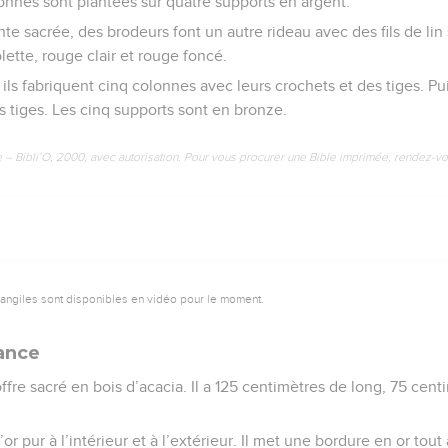
onnes sont plantées sur quatre supports en argent.
ente sacrée, des brodeurs font un autre rideau avec des fils de li
olette, rouge clair et rouge foncé.
 ils fabriquent cinq colonnes avec leurs crochets et des tiges. Pui
s tiges. Les cinq supports sont en bronze.
e – Bibli’O, 2000, avec autorisation. Pour vous procurer une Bible imprimée, rendez-vo
vangiles sont disponibles en vidéo pour le moment.
iance
ffre sacré en bois d’acacia. Il a 125 centimètres de long, 75 cent
or pur à l’intérieur et à l’extérieur. Il met une bordure en or tout