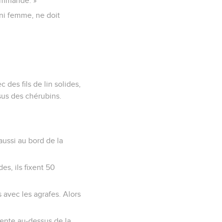
commandé. »
ni femme, ne doit
c des fils de lin solides,
ssus des chérubins.
aussi au bord de la
es, ils fixent 50
 avec les agrafes. Alors
tente au-dessus de la