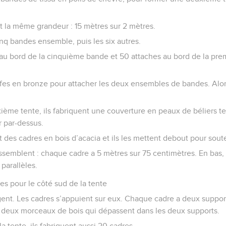
t la même grandeur : 15 mètres sur 2 mètres.
inq bandes ensemble, puis les six autres.
s au bord de la cinquième bande et 50 attaches au bord de la pre
rafes en bronze pour attacher les deux ensembles de bandes. Alo
ième tente, ils fabriquent une couverture en peaux de béliers te
r par-dessus.
nt des cadres en bois d’acacia et ils les mettent debout pour soute
ssemblent : chaque cadre a 5 mètres sur 75 centimètres. En bas,
parallèles.
res pour le côté sud de la tente
ent. Les cadres s’appuient sur eux. Chaque cadre a deux supports
 deux morceaux de bois qui dépassent dans les deux supports.
la tente, ils fabriquent aussi 20 cadres