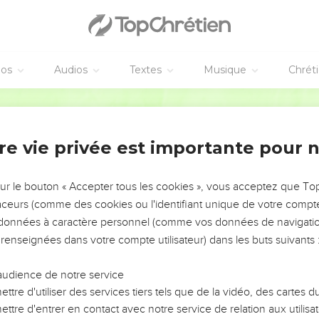
es parfums et l’huile pour les lampes, pour l’huile de consécration
au cœur généreux, hommes et femmes, apportent ainsi leurs dons 
r les travaux que le SEIGNEUR a commandés à Moïse.
éos
Audios
Textes
Musique
Chrét
ab se mettent au travail
Parole de Vie
es : « Voyez, le SEIGNEUR a choisi Bessalel, fils d’Ouri et petit-fil
re vie privée est importante pour 
sprit pour le rendre très habile et intelligent. Bessalel connaît tou
sur le bouton « Accepter tous les cookies », vous acceptez que T
choses, il sait travailler l’or, l’argent et le bronze.
traceurs (comme des cookies ou l'identifiant unique de votre compte 
rres précieuses et les monter sur des objets, il sait sculpter le bois. 
s données à caractère personnel (comme vos données de navigatio
 renseignées dans votre compte utilisateur) dans les buts suivants 
lui a donné de savoir enseigner ces techniques. Il a fait ce don a
u de Dan.
audience de notre service
ttre d'utiliser des services tiers tels que de la vidéo, des cartes
s pour faire les travaux suivants : tailler des pierres précieuses, d
ttre d'entrer en contact avec notre service de relation aux utilisat
, rouge clair ou rouge foncé, broder du lin fin et tisser. Ils sont c