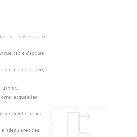
 anneau. Tous les deux
Chaque cadre s’appuie
té de la tente sacrée,
 la tente.
r dans lesquels les
laine violette, rouge
 le rideau avec des