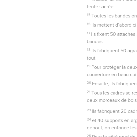
tente sacrée.
15
Toutes les bandes on
16
Ils mettent d’abord c
17
Ils fixent 50 attache
bandes.
18
Ils fabriquent 50 ag
tout.
19
Pour protéger la deux
couverture en beau cui
20
Ensuite, ils fabrique
21
Tous les cadres se re
deux morceaux de bois 
23
Ils fabriquent 20 cad
24
et 40 supports en arg
debout, on enfonce les
25
Pour le côté nord de 