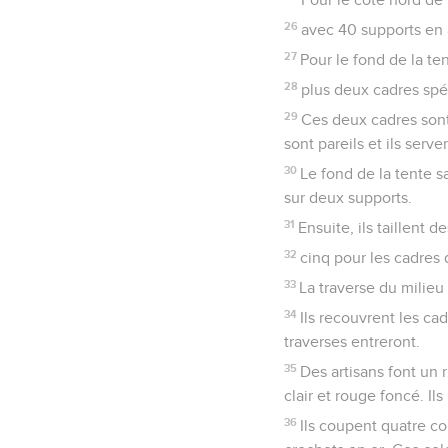
26
avec 40 supports en 
27
Pour le fond de la ten
28
plus deux cadres spé
29
Ces deux cadres sont
sont pareils et ils serv
30
Le fond de la tente 
sur deux supports.
31
Ensuite, ils taillent 
32
cinq pour les cadres d
33
La traverse du milieu 
34
Ils recouvrent les cad
traverses entreront.
35
Des artisans font un r
clair et rouge foncé. I
36
Ils coupent quatre co