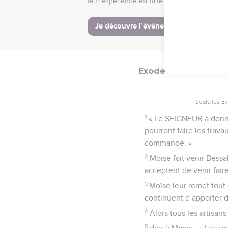
n’importe quel travail d
© Société biblique français
Exode
36
Seuls les É
1
« Le SEIGNEUR a donné l
pourront faire les trava
commandé. »
2
Moïse fait venir Bessa
acceptent de venir fair
3
Moïse leur remet tout c
continuent d’apporter d
4
Alors tous les artisans 
5