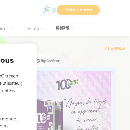
 et pour le parfum à
Faire un don
volontaires au
ien ?
Le Top
s de Hour, de la tribu de
nous
tes sortes de
opChrétien
utilisateur)
En un mot, il sait tout
n et les
:
ussi à Oholiab, fils
 du monde…
essiner, broder de la
eurs.
apables de faire