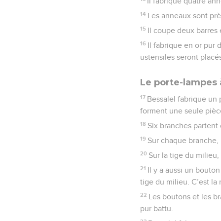
Il fabrique quatre ann
14
Les anneaux sont près
15
Il coupe deux barres e
16
Il fabrique en or pur
ustensiles seront placés
Le porte-lampes 
17
Bessalel fabrique un p
forment une seule pièc
18
Six branches partent 
19
Sur chaque branche, i
20
Sur la tige du milieu
21
Il y a aussi un bouto
tige du milieu. C’est l
22
Les boutons et les b
pur battu.