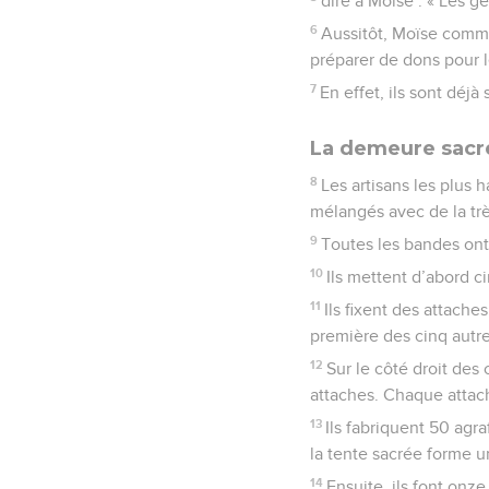
dire à Moïse : « Les 
6
Aussitôt, Moïse comma
préparer de dons pour le
7
En effet, ils sont déjà
La demeure sacr
8
Les artisans les plus h
mélangés avec de la très
9
Toutes les bandes ont
10
Ils mettent d’abord c
11
Ils fixent des attache
première des cinq autr
12
Sur le côté droit des
attaches. Chaque attach
13
Ils fabriquent 50 agr
la tente sacrée forme u
14
Ensuite, ils font onz