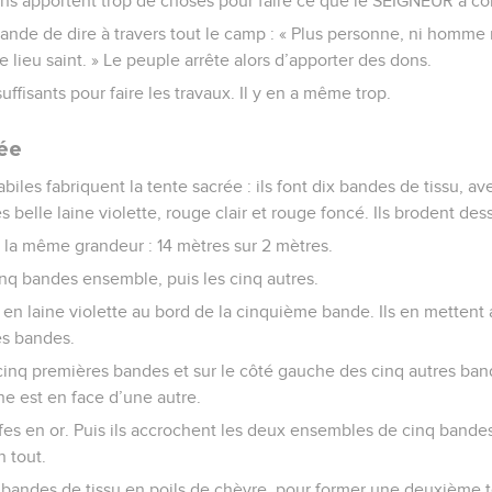
gens apportent trop de choses pour faire ce que le SEIGNEUR a 
nde de dire à travers tout le camp : « Plus personne, ni homme 
 lieu saint. » Le peuple arrête alors d’apporter des dons.
 suffisants pour faire les travaux. Il y en a même trop.
ée
abiles fabriquent la tente sacrée : ils font dix bandes de tissu, ave
 belle laine violette, rouge clair et rouge foncé. Ils brodent de
 la même grandeur : 14 mètres sur 2 mètres.
inq bandes ensemble, puis les cinq autres.
s en laine violette au bord de la cinquième bande. Ils en mettent 
es bandes.
 cinq premières bandes et sur le côté gauche des cinq autres band
e est en face d’une autre.
afes en or. Puis ils accrochent les deux ensembles de cinq bandes
n tout.
e bandes de tissu en poils de chèvre, pour former une deuxième 