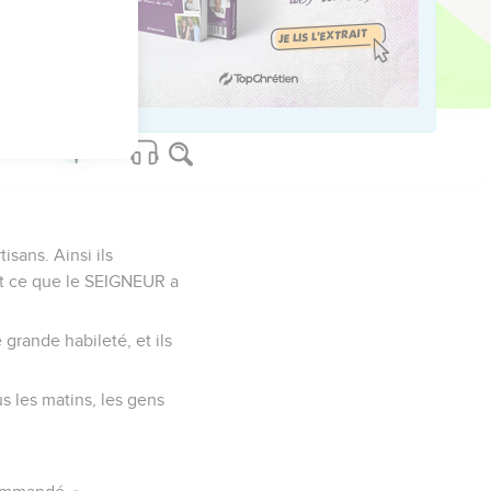
us sur www.editionsbiblio.fr
isans. Ainsi ils
out ce que le SEIGNEUR a
 grande habileté, et ils
us les matins, les gens