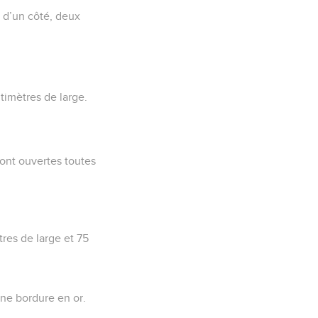
x d’un côté, deux
ntimètres de large.
 sont ouvertes toutes
tres de large et 75
 une bordure en or.