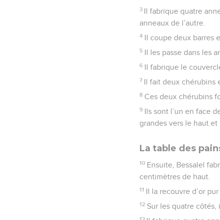
3
Il fabrique quatre ann
anneaux de l’autre.
4
Il coupe deux barres en
5
Il les passe dans les 
6
Il fabrique le couverc
7
Il fait deux chérubins
8
Ces deux chérubins fo
9
Ils sont l’un en face d
grandes vers le haut et 
La table des pain
10
Ensuite, Bessalel fabr
centimètres de haut.
11
Il la recouvre d’or pur
12
Sur les quatre côtés, 
13