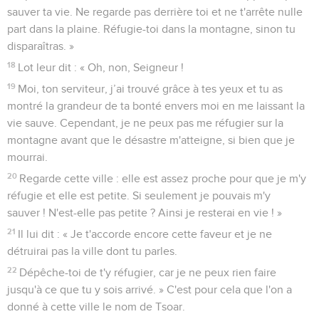
sauver ta vie. Ne regarde pas derrière toi et ne t'arrête nulle
part dans la plaine. Réfugie-toi dans la montagne, sinon tu
disparaîtras. »
18
Lot leur dit : « Oh, non, Seigneur !
19
Moi, ton serviteur, j’ai trouvé grâce à tes yeux et tu as
montré la grandeur de ta bonté envers moi en me laissant la
vie sauve. Cependant, je ne peux pas me réfugier sur la
montagne avant que le désastre m'atteigne, si bien que je
mourrai.
20
Regarde cette ville : elle est assez proche pour que je m'y
réfugie et elle est petite. Si seulement je pouvais m'y
sauver ! N'est-elle pas petite ? Ainsi je resterai en vie ! »
21
Il lui dit : « Je t'accorde encore cette faveur et je ne
détruirai pas la ville dont tu parles.
22
Dépêche-toi de t'y réfugier, car je ne peux rien faire
jusqu'à ce que tu y sois arrivé. » C'est pour cela que l'on a
donné à cette ville le nom de Tsoar.