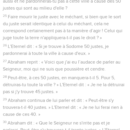
aussi et ne pardonneras-tu pas à cette ville à cause des 50
justes qui sont au milieu d'elle ?
25
Faire mourir le juste avec le méchant, si bien que le sort
du juste serait identique à celui du méchant, cela ne
correspond certainement pas à ta manière d’agir ! Celui qui
juge toute la terre n'appliquera-t-il pas le droit ? »
26
L'Eternel dit : « Si je trouve à Sodome 50 justes, je
pardonnerai à toute la ville à cause d'eux. »
27
Abraham reprit : « Voici que j'ai eu l’audace de parler au
Seigneur, moi qui ne suis que poussière et cendre.
28
Peut-être, à ces 50 justes, en manquera-t-il 5. Pour 5,
détruiras-tu toute la ville ? » L'Eternel dit : « Je ne la détruirai
pas si j'y trouve 45 justes. »
29
Abraham continua de lui parler et dit : « Peut-être s'y
trouvera-t-il 40 justes. » L'Eternel dit : « Je ne lui ferai rien à
cause de ces 40. »
30
Abraham dit : « Que le Seigneur ne s'irrite pas et je
parlerai. Peut-être s'y trouvera-t-il trente justes. » L'Eternel