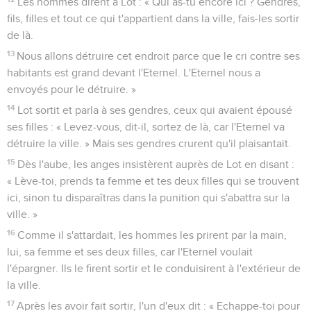
Les hommes dirent à Lot : « Qui as-tu encore ici ? Gendres,
fils, filles et tout ce qui t'appartient dans la ville, fais-les sortir
de là.
13
Nous allons détruire cet endroit parce que le cri contre ses
habitants est grand devant l'Eternel. L'Eternel nous a
envoyés pour le détruire. »
14
Lot sortit et parla à ses gendres, ceux qui avaient épousé
ses filles : « Levez-vous, dit-il, sortez de là, car l'Eternel va
détruire la ville. » Mais ses gendres crurent qu'il plaisantait.
15
Dès l'aube, les anges insistèrent auprès de Lot en disant :
« Lève-toi, prends ta femme et tes deux filles qui se trouvent
ici, sinon tu disparaîtras dans la punition qui s'abattra sur la
ville. »
16
Comme il s'attardait, les hommes les prirent par la main,
lui, sa femme et ses deux filles, car l'Eternel voulait
l'épargner. Ils le firent sortir et le conduisirent à l'extérieur de
la ville.
17
Après les avoir fait sortir, l'un d'eux dit : « Echappe-toi pour