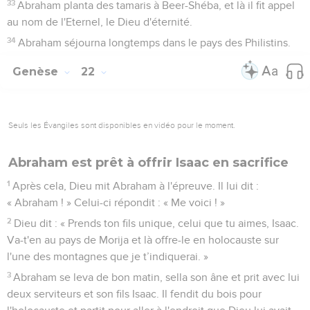
33
Abraham planta des tamaris à Beer-Shéba, et là il fit appel
au nom de l'Eternel, le Dieu d'éternité.
34
Abraham séjourna longtemps dans le pays des Philistins.
Genèse
22
Seuls les Évangiles sont disponibles en vidéo pour le moment.
Abraham est prêt à offrir Isaac en sacrifice
1
Après cela, Dieu mit Abraham à l'épreuve. Il lui dit :
« Abraham ! » Celui-ci répondit : « Me voici ! »
2
Dieu dit : « Prends ton fils unique, celui que tu aimes, Isaac.
Va-t'en au pays de Morija et là offre-le en holocauste sur
l'une des montagnes que je t’indiquerai. »
3
Abraham se leva de bon matin, sella son âne et prit avec lui
deux serviteurs et son fils Isaac. Il fendit du bois pour