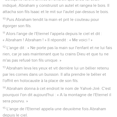
indiqué, Abraham y construisit un autel et rangea le bois. Il
attacha son fils Isaac et le mit sur l'autel par-dessus le bois.
10
Puis Abraham tendit la main et prit le couteau pour
égorger son fils.
11
Alors l'ange de l'Eternel l'appela depuis le ciel et dit :
« Abraham ! Abraham ! » Il répondit : « Me voici ! »
12
L'ange dit : « Ne porte pas la main sur l'enfant et ne lui fais
rien, car je sais maintenant que tu crains Dieu et que tu ne
m'as pas refusé ton fils unique. »
13
Abraham leva les yeux et vit derrière lui un bélier retenu
par les cornes dans un buisson. Il alla prendre le bélier et
l'offrit en holocauste à la place de son fils.
14
Abraham donna à cet endroit le nom de Yahvé-Jiré. C'est
pourquoi l'on dit aujourd'hui : « A la montagne de l'Eternel il
sera pourvu. »
15
L'ange de l'Eternel appela une deuxième fois Abraham
depuis le ciel.