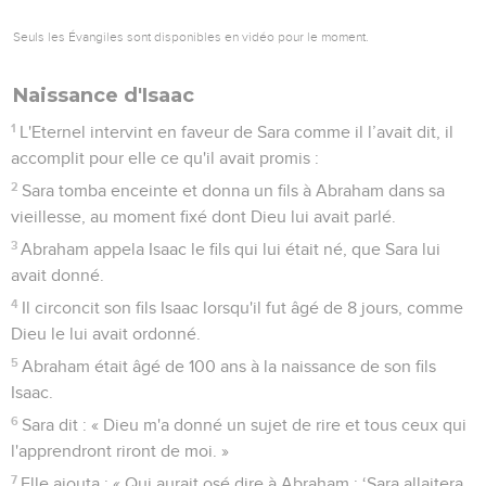
Seuls les Évangiles sont disponibles en vidéo pour le moment.
Naissance d'Isaac
1
L'Eternel intervint en faveur de Sara comme il l’avait dit, il
accomplit pour elle ce qu'il avait promis :
2
Sara tomba enceinte et donna un fils à Abraham dans sa
vieillesse, au moment fixé dont Dieu lui avait parlé.
3
Abraham appela Isaac le fils qui lui était né, que Sara lui
avait donné.
4
Il circoncit son fils Isaac lorsqu'il fut âgé de 8 jours, comme
Dieu le lui avait ordonné.
5
Abraham était âgé de 100 ans à la naissance de son fils
Isaac.
6
Sara dit : « Dieu m'a donné un sujet de rire et tous ceux qui
l'apprendront riront de moi. »
7
Elle ajouta : « Qui aurait osé dire à Abraham : ‘Sara allaitera