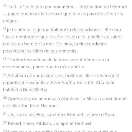
16
Il dit : « *Je le jure par moi-même – déclaration de l'Eternel
–, parce que tu as fait cela et que tu n'as pas refusé ton fils
unique,
17
je te bénirai et je multiplierai ta descendance : elle sera
*aussi nombreuse que les étoiles du ciel, pareille au sable
qui est au bord de la mer. De plus, ta descendance
possédera les villes de ses ennemis.
18
*Toutes les nations de la terre seront bénies en ta
descendance, parce que tu m’as obéi. »
19
Abraham retourna vers ses serviteurs. Ils se levèrent et
repartirent ensemble à Beer-Shéba. En effet, Abraham
habitait à Beer-Shéba.
20
Après cela, on annonça à Abraham : « Milca a aussi donné
des fils à ton frère Nachor :
21
Uts, son aîné, Buz, son frère, Kemuel, le père d'Aram,
22
Késed, Hazo, Pildash, Jidlaph et Bethuel.
23