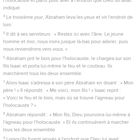
l'holocauste et partit pour aller à l'endroit que Dieu lui avait
indiqué.
4
Le troisième jour, Abraham leva les yeux et vit l'endroit de
loin.
5
Il dit à ses serviteurs : « Restez ici avec l'âne. Le jeune
homme et moi, nous irons jusque là-bas pour adorer, puis
nous reviendrons vers vous. »
6
Abraham prit le bois pour l'holocauste, le chargea sur son
fils Isaac et porta lui-même le feu et le couteau. Ils
marchèrent tous les deux ensemble.
7
Alors Isaac s'adressa à son père Abraham en disant : « Mon
père ! » Il répondit : « Me voici, mon fils ! » Isaac reprit :
« Voici le feu et le bois, mais où se trouve l'agneau pour
l'holocauste ? »
8
Abraham répondit : « Mon fils, Dieu pourvoira lui-même à
l'agneau pour l'holocauste. » Et ils continuèrent à marcher
tous les deux ensemble.
9
Lorsqu'ils furent arrivés à l'endroit que Dieu lui avait