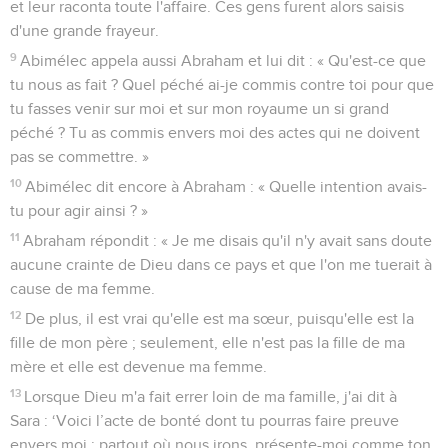
et leur raconta toute l'affaire. Ces gens furent alors saisis
d'une grande frayeur.
9
Abimélec appela aussi Abraham et lui dit : « Qu'est-ce que
tu nous as fait ? Quel péché ai-je commis contre toi pour que
tu fasses venir sur moi et sur mon royaume un si grand
péché ? Tu as commis envers moi des actes qui ne doivent
pas se commettre. »
10
Abimélec dit encore à Abraham : « Quelle intention avais-
tu pour agir ainsi ? »
11
Abraham répondit : « Je me disais qu'il n'y avait sans doute
aucune crainte de Dieu dans ce pays et que l'on me tuerait à
cause de ma femme.
12
De plus, il est vrai qu'elle est ma sœur, puisqu'elle est la
fille de mon père ; seulement, elle n'est pas la fille de ma
mère et elle est devenue ma femme.
13
Lorsque Dieu m'a fait errer loin de ma famille, j'ai dit à
Sara : ‘Voici l’acte de bonté dont tu pourras faire preuve
envers moi : partout où nous irons, présente-moi comme ton