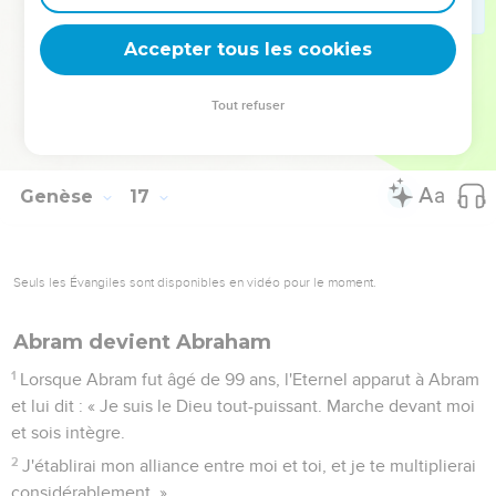
14
C'est pourquoi l'on a appelé ce puits le puits de Lachaï-
Accepter tous les cookies
Roï. Il se trouve entre Kadès et Bared.
15
Agar donna un fils à Abram, et celui-ci appela Ismaël le fils
Tout refuser
qu'Agar lui donna.
16
Abram était âgé de 86 ans lorsque Agar lui donna Ismaël.
Genèse
17
Seuls les Évangiles sont disponibles en vidéo pour le moment.
Abram devient Abraham
1
Lorsque Abram fut âgé de 99 ans, l'Eternel apparut à Abram
et lui dit : « Je suis le Dieu tout-puissant. Marche devant moi
et sois intègre.
2
J'établirai mon alliance entre moi et toi, et je te multiplierai
considérablement. »