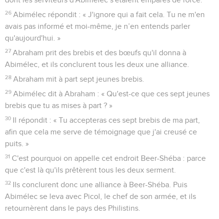
26
Abimélec répondit : « J'ignore qui a fait cela. Tu ne m'en
avais pas informé et moi-même, je n’en entends parler
qu'aujourd'hui. »
27
Abraham prit des brebis et des bœufs qu'il donna à
Abimélec, et ils conclurent tous les deux une alliance.
28
Abraham mit à part sept jeunes brebis.
29
Abimélec dit à Abraham : « Qu'est-ce que ces sept jeunes
brebis que tu as mises à part ? »
30
Il répondit : « Tu accepteras ces sept brebis de ma part,
afin que cela me serve de témoignage que j'ai creusé ce
puits. »
31
C'est pourquoi on appelle cet endroit Beer-Shéba : parce
que c'est là qu'ils prêtèrent tous les deux serment.
32
Ils conclurent donc une alliance à Beer-Shéba. Puis
Abimélec se leva avec Picol, le chef de son armée, et ils
retournèrent dans le pays des Philistins.