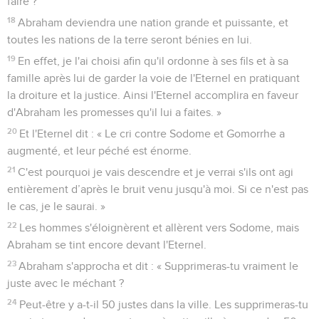
faire ?
18
Abraham deviendra une nation grande et puissante, et
toutes les nations de la terre seront bénies en lui.
19
En effet, je l'ai choisi afin qu'il ordonne à ses fils et à sa
famille après lui de garder la voie de l'Eternel en pratiquant
la droiture et la justice. Ainsi l'Eternel accomplira en faveur
d'Abraham les promesses qu'il lui a faites. »
20
Et l'Eternel dit : « Le cri contre Sodome et Gomorrhe a
augmenté, et leur péché est énorme.
21
C'est pourquoi je vais descendre et je verrai s'ils ont agi
entièrement d’après le bruit venu jusqu'à moi. Si ce n'est pas
le cas, je le saurai. »
22
Les hommes s'éloignèrent et allèrent vers Sodome, mais
Abraham se tint encore devant l'Eternel.
23
Abraham s'approcha et dit : « Supprimeras-tu vraiment le
juste avec le méchant ?
24
Peut-être y a-t-il 50 justes dans la ville. Les supprimeras-tu