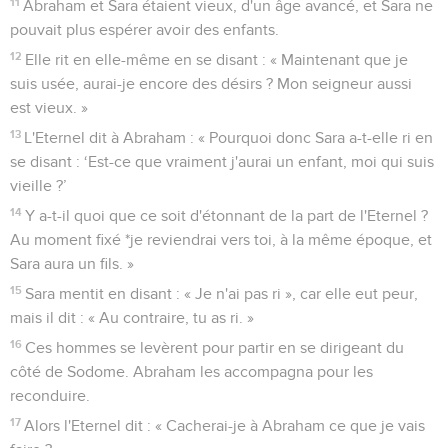
11
Abraham et Sara étaient vieux, d'un âge avancé, et Sara ne
pouvait plus espérer avoir des enfants.
12
Elle rit en elle-même en se disant : « Maintenant que je
suis usée, aurai-je encore des désirs ? Mon seigneur aussi
est vieux. »
13
L'Eternel dit à Abraham : « Pourquoi donc Sara a-t-elle ri en
se disant : ‘Est-ce que vraiment j'aurai un enfant, moi qui suis
vieille ?’
14
Y a-t-il quoi que ce soit d'étonnant de la part de l'Eternel ?
Au moment fixé *je reviendrai vers toi, à la même époque, et
Sara aura un fils. »
15
Sara mentit en disant : « Je n'ai pas ri », car elle eut peur,
mais il dit : « Au contraire, tu as ri. »
16
Ces hommes se levèrent pour partir en se dirigeant du
côté de Sodome. Abraham les accompagna pour les
reconduire.
17
Alors l'Eternel dit : « Cacherai-je à Abraham ce que je vais