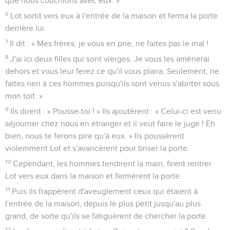
que nous couchions avec eux. »
6
Lot sortit vers eux à l'entrée de la maison et ferma la porte
derrière lui.
7
Il dit : « Mes frères, je vous en prie, ne faites pas le mal !
8
J'ai ici deux filles qui sont vierges. Je vous les amènerai
dehors et vous leur ferez ce qu'il vous plaira. Seulement, ne
faites rien à ces hommes puisqu'ils sont venus s'abriter sous
mon toit. »
9
Ils dirent : « Pousse-toi ! » Ils ajoutèrent : « Celui-ci est venu
séjourner chez nous en étranger et il veut faire le juge ! Eh
bien, nous te ferons pire qu'à eux. » Ils poussèrent
violemment Lot et s'avancèrent pour briser la porte.
10
Cependant, les hommes tendirent la main, firent rentrer
Lot vers eux dans la maison et fermèrent la porte.
11
Puis ils frappèrent d'aveuglement ceux qui étaient à
l'entrée de la maison, depuis le plus petit jusqu'au plus
grand, de sorte qu'ils se fatiguèrent de chercher la porte.
12