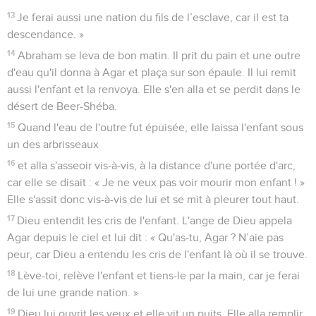
13
Je ferai aussi une nation du fils de l’esclave, car il est ta
descendance. »
14
Abraham se leva de bon matin. Il prit du pain et une outre
d'eau qu'il donna à Agar et plaça sur son épaule. Il lui remit
aussi l'enfant et la renvoya. Elle s'en alla et se perdit dans le
désert de Beer-Shéba.
15
Quand l'eau de l'outre fut épuisée, elle laissa l'enfant sous
un des arbrisseaux
16
et alla s'asseoir vis-à-vis, à la distance d'une portée d'arc,
car elle se disait : « Je ne veux pas voir mourir mon enfant ! »
Elle s'assit donc vis-à-vis de lui et se mit à pleurer tout haut.
17
Dieu entendit les cris de l'enfant. L'ange de Dieu appela
Agar depuis le ciel et lui dit : « Qu'as-tu, Agar ? N’aie pas
peur, car Dieu a entendu les cris de l'enfant là où il se trouve.
18
Lève-toi, relève l'enfant et tiens-le par la main, car je ferai
de lui une grande nation. »
19
Dieu lui ouvrit les yeux et elle vit un puits. Elle alla remplir