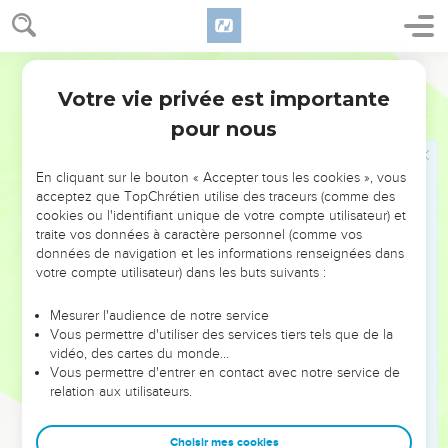
L'ange de l'Eternel la trouva près d'une source d'eau dans
le désert, près de la source qui est sur le chemin de Shur.
8
Il dit : « Agar, servante de Saraï, d'où viens-tu et où vas-
Segond 21
tu ? » Elle répondit : « Je m’enfuis loin de Saraï, ma
Votre vie privée est importante
Genèse
16
maîtresse. »
pour nous
9
L'ange de l'Eternel lui dit : « Retourne vers ta maîtresse et
humilie-toi sous son pouvoir. »
En cliquant sur le bouton « Accepter tous les cookies », vous
10
Puis l'ange de l'Eternel lui affirma : « Je multiplierai ta
acceptez que TopChrétien utilise des traceurs (comme des
descendance. Elle sera si nombreuse qu'on ne pourra pas la
cookies ou l'identifiant unique de votre compte utilisateur) et
traite vos données à caractère personnel (comme vos
compter. »
données de navigation et les informations renseignées dans
11
L'ange de l'Eternel lui dit : « Te voici enceinte. Tu mettras
votre compte utilisateur) dans les buts suivants :
au monde un fils à qui tu donneras le nom d'Ismaël, car
l'Eternel t'a entendue dans ton malheur.
Mesurer l'audience de notre service
Vous permettre d'utiliser des services tiers tels que de la
12
Il sera pareil à un âne sauvage. Sa main sera contre tous et
vidéo, des cartes du monde…
la main de tous sera contre lui. Il habitera en face de tous ses
Vous permettre d'entrer en contact avec notre service de
frères. »
relation aux utilisateurs.
13
Elle donna à l'Eternel, qui lui avait parlé, le nom d’Atta-El-
Choisir mes cookies
Roï car elle dit : « Ai-je vu ici la trace de celui qui me voit ? »