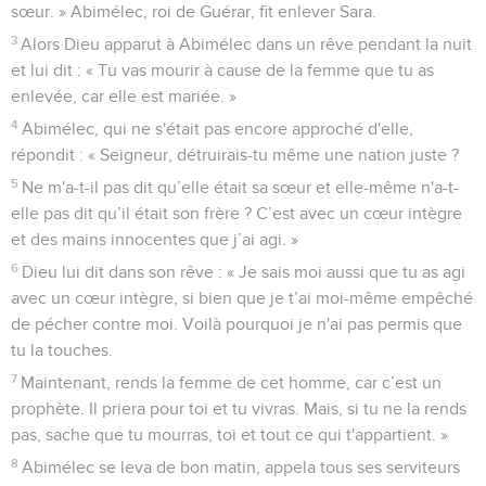
sœur. » Abimélec, roi de Guérar, fit enlever Sara.
3
Alors Dieu apparut à Abimélec dans un rêve pendant la nuit
et lui dit : « Tu vas mourir à cause de la femme que tu as
enlevée, car elle est mariée. »
4
Abimélec, qui ne s'était pas encore approché d'elle,
répondit : « Seigneur, détruirais-tu même une nation juste ?
5
Ne m'a-t-il pas dit qu’elle était sa sœur et elle-même n'a-t-
elle pas dit qu’il était son frère ? C’est avec un cœur intègre
et des mains innocentes que j’ai agi. »
6
Dieu lui dit dans son rêve : « Je sais moi aussi que tu as agi
avec un cœur intègre, si bien que je t’ai moi-même empêché
de pécher contre moi. Voilà pourquoi je n'ai pas permis que
tu la touches.
7
Maintenant, rends la femme de cet homme, car c’est un
prophète. Il priera pour toi et tu vivras. Mais, si tu ne la rends
pas, sache que tu mourras, toi et tout ce qui t'appartient. »
8
Abimélec se leva de bon matin, appela tous ses serviteurs