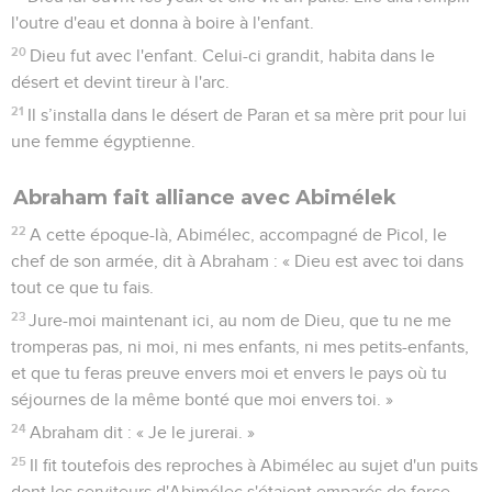
l'outre d'eau et donna à boire à l'enfant.
20
Dieu fut avec l'enfant. Celui-ci grandit, habita dans le
désert et devint tireur à l'arc.
21
Il s’installa dans le désert de Paran et sa mère prit pour lui
une femme égyptienne.
Abraham fait alliance avec Abimélek
22
A cette époque-là, Abimélec, accompagné de Picol, le
chef de son armée, dit à Abraham : « Dieu est avec toi dans
tout ce que tu fais.
23
Jure-moi maintenant ici, au nom de Dieu, que tu ne me
tromperas pas, ni moi, ni mes enfants, ni mes petits-enfants,
et que tu feras preuve envers moi et envers le pays où tu
séjournes de la même bonté que moi envers toi. »
24
Abraham dit : « Je le jurerai. »
25
Il fit toutefois des reproches à Abimélec au sujet d'un puits
dont les serviteurs d'Abimélec s'étaient emparés de force.