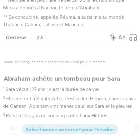
Bethuel a eu pour fille Rebecca. Voilà les huit fils que
Milca a donnés à Nachor, le frère d'Abraham.
24
Sa concubine, appelée Réuma, a aussi mis au monde
Thébach, Gaham, Tahash et Maaca. »
Genèse
23
Seuls les Évangiles sont disponibles en vidéo pour le moment.
Abraham achète un tombeau pour Sara
1
Sara vécut 127 ans : c'est la durée de sa vie.
2
Elle mourut à Kirjath-Arba, c'est-à-dire Hébron, dans le pays
de Canaan. Abraham vint mener deuil sur Sara et la pleurer.
3
Puis il s’éloigna de son corps et dit aux Hittites :
4
« Je suis un étranger et un résident temporaire parmi vous.
Donnez-moi une propriété funéraire chez vous pour que
Contenus
Versions
Commentaires
Strong
Dictionnaire
j’enterre mon mort et l'éloigne de moi. »