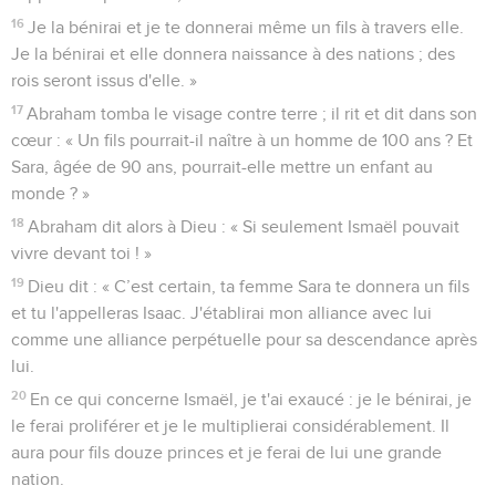
16
Je la bénirai et je te donnerai même un fils à travers elle.
Je la bénirai et elle donnera naissance à des nations ; des
rois seront issus d'elle. »
17
Abraham tomba le visage contre terre ; il rit et dit dans son
cœur : « Un fils pourrait-il naître à un homme de 100 ans ? Et
Sara, âgée de 90 ans, pourrait-elle mettre un enfant au
monde ? »
18
Abraham dit alors à Dieu : « Si seulement Ismaël pouvait
vivre devant toi ! »
19
Dieu dit : « C’est certain, ta femme Sara te donnera un fils
et tu l'appelleras Isaac. J'établirai mon alliance avec lui
comme une alliance perpétuelle pour sa descendance après
lui.
20
En ce qui concerne Ismaël, je t'ai exaucé : je le bénirai, je
le ferai proliférer et je le multiplierai considérablement. Il
aura pour fils douze princes et je ferai de lui une grande
nation.