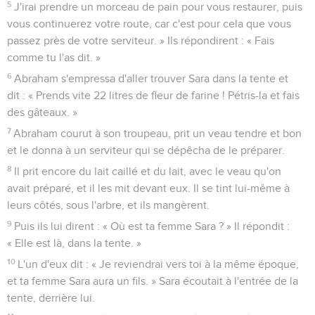
5
J'irai prendre un morceau de pain pour vous restaurer, puis
vous continuerez votre route, car c'est pour cela que vous
passez près de votre serviteur. » Ils répondirent : « Fais
comme tu l'as dit. »
6
Abraham s'empressa d'aller trouver Sara dans la tente et
dit : « Prends vite 22 litres de fleur de farine ! Pétris-la et fais
des gâteaux. »
7
Abraham courut à son troupeau, prit un veau tendre et bon
et le donna à un serviteur qui se dépêcha de le préparer.
8
Il prit encore du lait caillé et du lait, avec le veau qu'on
avait préparé, et il les mit devant eux. Il se tint lui-même à
leurs côtés, sous l'arbre, et ils mangèrent.
9
Puis ils lui dirent : « Où est ta femme Sara ? » Il répondit :
« Elle est là, dans la tente. »
10
L'un d'eux dit : « Je reviendrai vers toi à la même époque,
et ta femme Sara aura un fils. » Sara écoutait à l'entrée de la
tente, derrière lui.