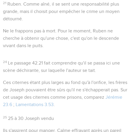
21
Ruben
. Comme aîné, il se sent une responsabilité plus
grande, mais il choisit pour empêcher le crime un moyen
détourné.
Ne le frappons pas à mort
. Pour le moment, Ruben ne
cherche à obtenir qu'une chose, c'est qu'on le descende
vivant
dans le puits.
24
Le passage
42.21
fait comprendre qu'il se passa ici une
scène déchirante, sur laquelle l'auteur se tait.
Ces citernes étant plus larges au fond qu'à l'orifice, les frères
de Joseph pouvaient être sûrs qu'il ne s'échapperait pas. Sur
cet usage des citernes comme prisons, comparez
Jérémie
23.6
;
Lamentations 3.53
.
25
25 à 30
Joseph vendu
Ils s'assirent pour manger
. Calme effrayant après un pareil