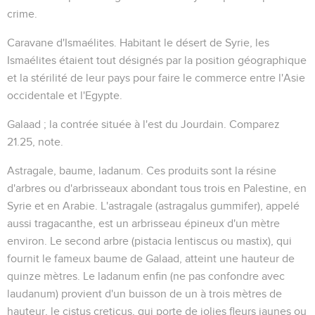
crime.
Caravane d'Ismaélites
. Habitant le désert de Syrie, les
Ismaélites étaient tout désignés par la position géographique
et la stérilité de leur pays pour faire le commerce entre l'Asie
occidentale et l'Egypte.
Galaad
; la contrée située à l'est du Jourdain. Comparez
21.25
, note.
Astragale, baume, ladanum
. Ces produits sont la résine
d'arbres ou d'arbrisseaux abondant tous trois en Palestine, en
Syrie et en Arabie. L'astragale (
astragalus gummifer
), appelé
aussi tragacanthe, est un arbrisseau épineux d'un mètre
environ. Le second arbre (
pistacia lentiscus
ou
mastix
), qui
fournit le fameux baume de Galaad, atteint une hauteur de
quinze mètres. Le ladanum enfin (ne pas confondre avec
laudanum) provient d'un buisson de un à trois mètres de
hauteur, le
cistus creticus
, qui porte de jolies fleurs jaunes ou