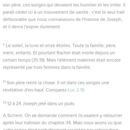
son père, ces songes qui devaient les humilier et les irriter. Il
paraît céder ici à un mouvement de vanité ; c'est le seul trait
défavorable que nous connaissions de l'histoire de Joseph,
et il devra l'expier durement.
9
Le soleil, la lune et onze étoiles
. Toute la famille, père,
mère, enfants. Et pourtant Rachel était morte depuis un
certain temps (
35.19
). Mais l'élément maternel était encore
représenté par trois femmes dans la famille.
11
Son père retint la chose
. Il vit dans ces songes une
révélation d'en-haut. Comparez
Luc 2.19
.
12
12 à 24
Joseph jeté dans un puits
A Sichem
. On se demande comment ils osaient y retourner
après leur trahison du chapitre 34. Mais nous avons vu que
cette scène était probablement racontée par anticipation.