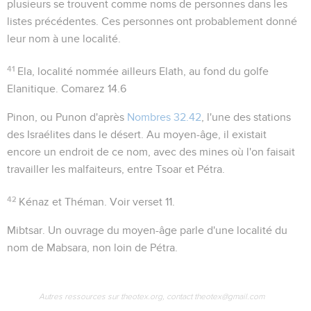
plusieurs se trouvent comme noms de personnes dans les
listes précédentes. Ces personnes ont probablement donné
leur nom à une localité.
41
Ela
, localité nommée ailleurs
Elath
, au fond du golfe
Elanitique. Comarez
14.6
Pinon
, ou
Punon
d'après
Nombres 32.42
, l'une des stations
des Israélites dans le désert. Au moyen-âge, il existait
encore un endroit de ce nom, avec des mines où l'on faisait
travailler les malfaiteurs, entre Tsoar et Pétra.
42
Kénaz
et
Théman
. Voir verset 11.
Mibtsar
. Un ouvrage du moyen-âge parle d'une localité du
nom de
Mabsara
, non loin de Pétra.
Autres ressources sur theotex.org, contact theotex@gmail.com