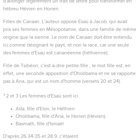
d'allonger légèrement un trait de lettre pour transformer en
hébreu Hévien en Horien.
Filles de Canaan
. L'auteur oppose Esaü à Jacob, qui avait
pris ses femmes en Mésopotamie, dans une famille de même
origine que la sienne. Le nom de Canaan doit être entendu
ici comme désignant le pays, et non la race, car une seule
des femmes d'Esaü est cananéenne (héthienne).
Fille de Tsibéon
, c'est-à-dire petite-fille ; le mot fille est, en
effet, une seconde apposition d'Oholibama et ne se rapporte
pas à Ana, qui est un nom d'homme (versets 20 et 24).
3
2 et 3
Les femmes d'Esaü sont ici :
Ada, fille d'Elon, le Héthien
Oholibama, fille d'Ana, le Horien (Hévien).
Basmath, fille d'Ismaël
D'après
26.34-35
et
28.9
, c'étaient :