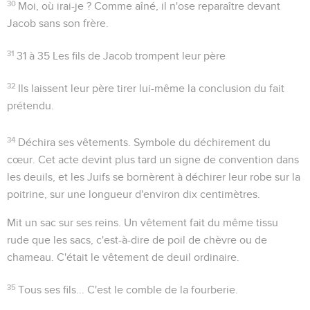
30
Moi, où irai-je ?
Comme aîné, il n'ose reparaître devant
Jacob sans son frère.
31
31 à 35
Les fils de Jacob trompent leur père
32
Ils laissent leur père tirer lui-même la conclusion du fait
prétendu.
34
Déchira ses vêtements
. Symbole du déchirement du
cœur. Cet acte devint plus tard un signe de convention dans
les deuils, et les Juifs se bornèrent à déchirer leur robe sur la
poitrine, sur une longueur d'environ dix centimètres.
Mit un sac sur ses reins
. Un vêtement fait du même tissu
rude que les sacs, c'est-à-dire de poil de chèvre ou de
chameau. C'était le vêtement de deuil ordinaire.
35
Tous ses fils...
C'est le comble de la fourberie.