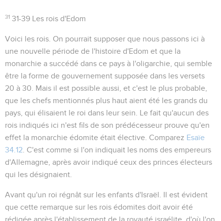
31
31-39
Les rois d'Edom
Voici les rois
. On pourrait supposer que nous passons ici à
une nouvelle période de l'histoire d'Edom et que la
monarchie a succédé dans ce pays à l'oligarchie, qui semble
être la forme de gouvernement supposée dans les versets
20 à 30. Mais il est possible aussi, et c'est le plus probable,
que les chefs mentionnés plus haut aient été les grands du
pays, qui élisaient le roi dans leur sein. Le fait qu'aucun des
rois indiqués ici n'est fils de son prédécesseur prouve qu'en
effet la monarchie édomite était élective. Comparez
Esaïe
34.12
. C'est comme si l'on indiquait les noms des empereurs
d'Allemagne, après avoir indiqué ceux des princes électeurs
qui les désignaient.
Avant qu'un roi régnât sur les enfants d'Israël
. Il est évident
que cette remarque sur les rois édomites doit avoir été
rédigée après l'établissement de la royauté israélite, d'où l'on