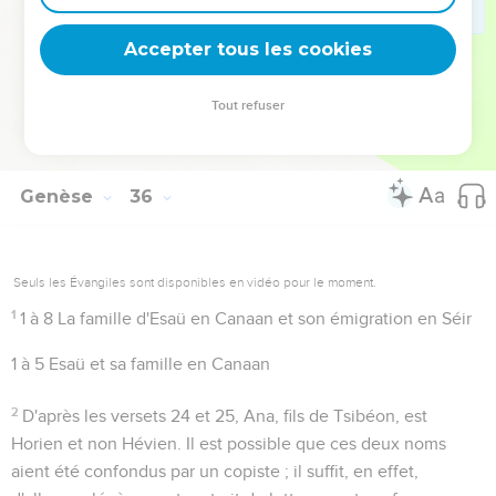
gouverneur de l'Egypte. (
41.46
)
Accepter tous les cookies
29
Comparez
25.8
Tout refuser
Autres ressources sur theotex.org, contact theotex@gmail.com
Genèse
36
Seuls les Évangiles sont disponibles en vidéo pour le moment.
1
1 à 8
La famille d'Esaü en Canaan et son émigration en Séir
1 à 5
Esaü et sa famille en Canaan
2
D'après les versets 24 et 25, Ana, fils de Tsibéon, est
Horien et non
Hévien
. Il est possible que ces deux noms
aient été confondus par un copiste ; il suffit, en effet,