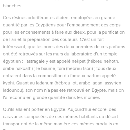
blanches.
Ces résines odoriférantes étaient employées en grande
quantité par les Egyptiens pour l'embaumement des corps,
pour les encensements à faire aux dieux, pour la purification
de l'air et la préparation des couleurs. C'est un fait
intéressant, que les noms des deux premiers de ces parfums
ont été retrouvés sur les murs du laboratoire d'un temple
égyptien ; l'astragale y est appelé
nekpat
(hébreu
nehoth
,
arabe
nakoath
) ; le baume,
tara
(hébreu
tsori
) ; tous deux
entraient dans la composition du fameux parfum appelé
kyphi
. Quant au
ladanum
(hébreu
lot
, arabe
ladan
, assyrien
ladounou
), son nom n'a pas été retrouvé en Egypte, mais on
l'a reconnu en grande quantité dans les momies.
Qu'ils allaient porter en Egypte
. Aujourd'hui encore, des
caravanes composées de ces mêmes habitants du désert
transportent de la même manière ces mêmes produits en