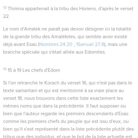
12
Thimna
appartenait à la tribu des Horiens, d'après le verset
22.
Le nom d'
Amalek
ne paraît pas devoir désigner ici la totalité
de la grande tribu des Amalékites, qui semble avoir existé
déjà avant Esaü (
Nombres 24.20
;
1Samuel 27.8
), mais une
branche spéciale qui s'était alliée aux Edomites.
15
15 à 19
Les chefs d'Edom
Si l'on retranche le
Korach
du verset 16, qui n'est pas dans le
texte samaritain et qui est mentionné à sa vraie place au
verset 18, nous trouvons dans cette liste exactement les
mêmes noms que dans la précédente. Il faut supposer ou
bien que l'auteur regarde les premiers descendants d'Esaü
comme les premiers chefs du peuple qui est issu d'eux, ou
bien qu'il s'est représenté dans la liste précédente plutôt des
tribus que des individus, et que le but de la liste actuelle est