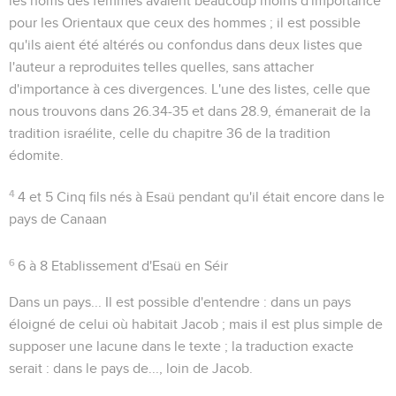
les noms des femmes avaient beaucoup moins d'importance
pour les Orientaux que ceux des hommes ; il est possible
qu'ils aient été altérés ou confondus dans deux listes que
l'auteur a reproduites telles quelles, sans attacher
d'importance à ces divergences. L'une des listes, celle que
nous trouvons dans
26.34-35
et dans
28.9
, émanerait de la
tradition israélite, celle du chapitre 36 de la tradition
édomite.
4
4 et 5
Cinq fils nés à Esaü pendant qu'il était encore dans le
pays de Canaan
6
6 à 8
Etablissement d'Esaü en Séir
Dans un pays...
Il est possible d'entendre : dans un pays
éloigné de celui où habitait Jacob ; mais il est plus simple de
supposer une lacune dans le texte ; la traduction exacte
serait :
dans le pays de..., loin de Jacob
.