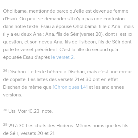
Oholibama
, mentionnée parce qu'elle est devenue femme
d'Esaü. On peut se demander s'il n'y a pas une confusion
dans notre texte. Esaü a épousé Oholibama, fille d'Ana ; mais
il y a eu deux Ana : Ana, fils de Séir (verset 20), dont il est ici
question, et son neveu Ana, fils de Tsibéon, fils de Séir dont
parle le verset précédent. C'est la fille du second qu'a
épousée Esaü d'après
le verset 2
.
26
Dischon
. Le texte hébreu a
Dischan
, mais c'est une erreur
de copiste. Les listes des versets 21 et 30 ont en effet
Dischan de même que
1Chroniques 1.41
et les anciennes
versions.
28
Uts. Voir
10.23
, note.
29
29 à 30
Les chefs des Horiens. Mêmes noms que les fils
de Séir, versets 20 et 21.