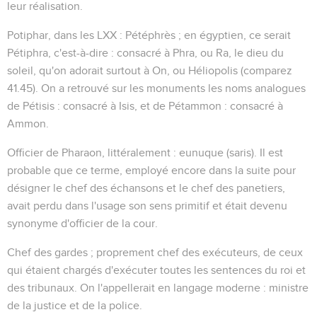
leur réalisation.
Potiphar
, dans les LXX :
Pétéphrès
; en égyptien, ce serait
Pétiphra
, c'est-à-dire : consacré à Phra, ou Ra, le dieu du
soleil, qu'on adorait surtout à On, ou Héliopolis (comparez
41.45
). On a retrouvé sur les monuments les noms analogues
de
Pétisis
: consacré à Isis, et de
Pétammon
: consacré à
Ammon.
Officier de Pharaon
, littéralement :
eunuque
(
saris
). Il est
probable que ce terme, employé encore dans la suite pour
désigner le chef des échansons et le chef des panetiers,
avait perdu dans l'usage son sens primitif et était devenu
synonyme d'officier de la cour.
Chef des gardes
; proprement chef des exécuteurs, de ceux
qui étaient chargés d'exécuter toutes les sentences du roi et
des tribunaux. On l'appellerait en langage moderne : ministre
de la justice et de la police.