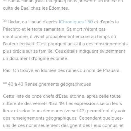
Bahal-Hanan
(
Baal fait grâce
) nous présente un indice du
culte de Baal chez les Edomites.
39
Hadar
, ou
Hadad
d'après
1Chroniques 1.50
et d'après la
Péschito et le texte samaritain. Sa mort n'étant pas
mentionnée, il vivait probablement encore au temps où
l'auteur écrivait. C'est pourquoi aussi il a des renseignements
plus précis sur sa famille. Ces détails indiquent évidemment
un document d'origine édomite.
Paü
. On trouve en Idumée des ruines du nom de
Phauara
.
40
40 à 43
Renseignements géographiques
Cette liste de onze chefs d'Esaü étonne, après celle toute
différente des versets 45 à 49. Les expressions
selon leurs
lieux
et
selon leurs demeures
(verset 43) permettent d'y voir
des renseignements géographiques. Cependant quelques-
uns de ces noms seulement désignent des lieux connus, et