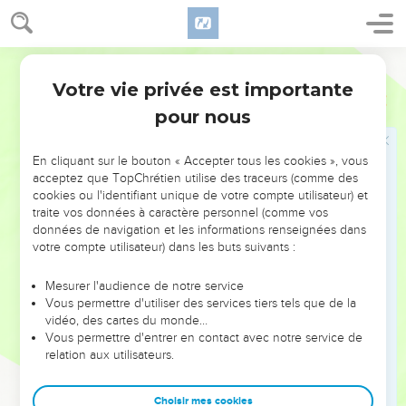
27
27 à 29
Arrivée de Jacob à Hébron. Mort d'Isaac.
Mamré, la ville d'Arba, Hébron
.Voir
13.18
, note. Isaac était
Bible annotée
donc revenu plus au Nord, depuis que Jacob l'avait quitté à
Votre vie privée est importante
Genèse
35
Béerséba.
pour nous
Nous verrons au verset suivant que ce retour de Jacob
auprès de son père peut avoir eu lieu longtemps avant la
En cliquant sur le bouton « Accepter tous les cookies », vous
acceptez que TopChrétien utilise des traceurs (comme des
mort de ce dernier.
cookies ou l'identifiant unique de votre compte utilisateur) et
traite vos données à caractère personnel (comme vos
28
Cent quatre-vingts ans
. Ce chiffre nous montre que, selon
données de navigation et les informations renseignées dans
votre compte utilisateur) dans les buts suivants :
son procédé constant, l'auteur mentionne ici la mort du
patriarche par anticipation (comparez
11.32 ; 25.7, 17
). En
Mesurer l'audience de notre service
effet, au moment où Joseph fut vendu, à l'âge de 17 ans
Vous permettre d'utiliser des services tiers tels que de la
(
37.2
), Isaac était âgé de 168 ans, puisqu'il avait 60 ans de
vidéo, des cartes du monde…
Vous permettre d'entrer en contact avec notre service de
plus que Jacob (
25.26
) et que ce dernier en avait 91 de plus
relation aux utilisateurs.
que Joseph (
27.1
, note). Isaac n'est donc mort que 42 ans
plus tard, un an avant que Joseph fût élevé au poste de
Choisir mes cookies