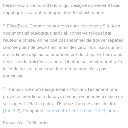
Père d'Edom
. Le nom d'Edom, qui désigne au verset 8 Esaü,
s'applique ici à tout le peuple dont Esaü est le père.
10
Fils dEsaü
. Comme nous avons dans les versets 9 à 14 un
document généalogique spécial, conservé tel quel par
l'auteur élohiste, on ne doit pas s'étonner de trouver répétés
comme point de départ les noms des cinq fils d'Esaü qui ont
été indiqués déjà au commencement du chapitre. Les noms
des fils de la troisième femme, Oholibama, ne viennent qu'à
la fin de la liste, parce que leur généalogie n'est pas
poursuivie.
11
Théman
. Ce nom désigne dans l'Ancien Testament une
province méridionale du pays d'Edom renommée à cause de
ses sages. C'était la patrie d'Eliphaz, l'un des amis de Job
(
Job 2.11
). Comparez
Jérémie 49.7
et
Ezéchiel 25.13
, notes.
Kénaz
. Voir
15.19
, note