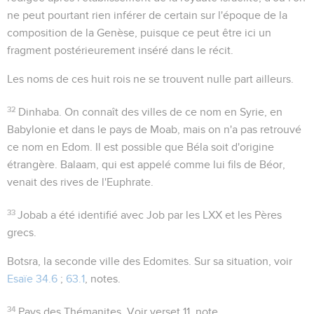
ne peut pourtant rien inférer de certain sur l'époque de la
composition de la Genèse, puisque ce peut être ici un
fragment postérieurement inséré dans le récit.
Les noms de ces huit rois ne se trouvent nulle part ailleurs.
32
Dinhaba
. On connaît des villes de ce nom en Syrie, en
Babylonie et dans le pays de Moab, mais on n'a pas retrouvé
ce nom en Edom. Il est possible que
Béla
soit d'origine
étrangère. Balaam, qui est appelé comme lui fils de Béor,
venait des rives de l'Euphrate.
33
Jobab
a été identifié avec Job par les LXX et les Pères
grecs.
Botsra
, la seconde ville des Edomites. Sur sa situation, voir
Esaïe 34.6
;
63.1
, notes.
34
Pays des Thémanites
. Voir verset 11, note.