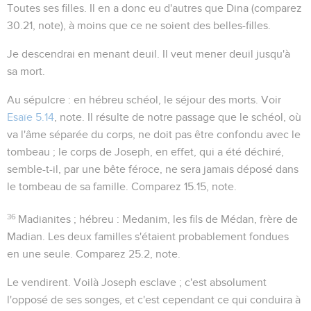
Toutes ses filles
. Il en a donc eu d'autres que Dina (comparez
30.21
, note), à moins que ce ne soient des belles-filles.
Je descendrai en menant deuil
. Il veut mener deuil jusqu'à
sa mort.
Au sépulcre
: en hébreu
schéol
, le séjour des morts. Voir
Esaïe 5.14
, note. Il résulte de notre passage que le schéol, où
va l'âme séparée du corps, ne doit pas être confondu avec le
tombeau ; le corps de Joseph, en effet, qui a été déchiré,
semble-t-il, par une bête féroce, ne sera jamais déposé dans
le tombeau de sa famille. Comparez
15.15
, note.
36
Madianites
; hébreu :
Medanim
, les fils de
Médan
, frère de
Madian. Les deux familles s'étaient probablement fondues
en une seule. Comparez
25.2
, note.
Le vendirent
. Voilà Joseph esclave ; c'est absolument
l'opposé de ses songes, et c'est cependant ce qui conduira à