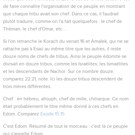
de faire connaître l'organisation de ce peuple en montrant
que chaque tribu avait son chef. Dans ce cas, il faudrait
plutôt traduire, comme on l'a fait quelquefois : le chef de
Théman, le chef d'Omar, etc...
Si l'on retranche le Korach du verset 16 et Amalek, qui ne se
rattache pas à Esaü au même titre que les autres, il reste
douze noms de chefs de tribus. Ainsi le peuple édomite se
divisait en douze tribus, comme les Israélites, les Ismaélites
et les descendants de Nachor. Sur ce nombre douze,
comparez
22.21
, note. Ici les douze tribus descendent de
trois mères différentes.
Chef
: en hébreu,
allouph
, chef de mille,
chiliarque
. Ce nom
était probablement le titre même donné à ces chefs en
Edom. Comparez
Exode 15.15
C'est Edom
. Résumé de tout le morceau : c'est là ce peuple
qui s'appelle Edom.