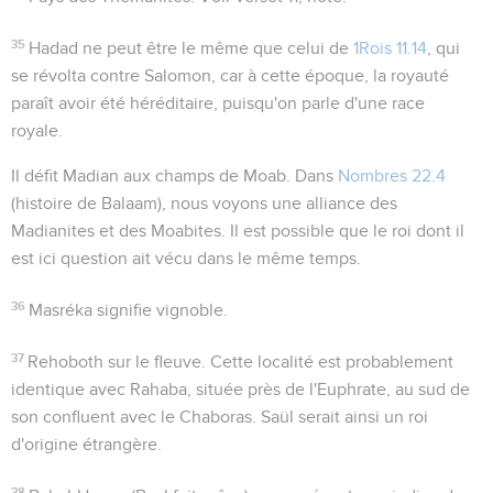
35
Hadad
ne peut être le même que celui de
1Rois 11.14
, qui
se révolta contre Salomon, car à cette époque, la royauté
paraît avoir été héréditaire, puisqu'on parle d'une race
royale.
Il défit Madian aux champs de Moab
. Dans
Nombres 22.4
(histoire de Balaam), nous voyons une alliance des
Madianites et des Moabites. Il est possible que le roi dont il
est ici question ait vécu dans le même temps.
36
Masréka
signifie
vignoble
.
37
Rehoboth sur le fleuve
. Cette localité est probablement
identique avec
Rahaba
, située près de l'Euphrate, au sud de
son confluent avec le Chaboras. Saül serait ainsi un roi
d'origine étrangère.
38