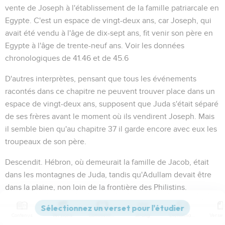
vente de Joseph à l'établissement de la famille patriarcale en
Egypte. C'est un espace de vingt-deux ans, car Joseph, qui
avait été vendu à l'âge de dix-sept ans, fit venir son père en
Egypte à l'âge de trente-neuf ans. Voir les données
chronologiques de
41.46
et de
45.6
D'autres interprètes, pensant que tous les événements
racontés dans ce chapitre ne peuvent trouver place dans un
espace de vingt-deux ans, supposent que Juda s'était séparé
de ses frères avant le moment où ils vendirent Joseph. Mais
il semble bien qu'au chapitre 37 il garde encore avec eux les
troupeaux de son père.
Descendit
. Hébron, où demeurait la famille de Jacob, était
dans les montagnes de Juda, tandis qu'Adullam devait être
dans la plaine, non loin de la frontière des Philistins.
Comparez
Josué 15.35
Contenus
Versions
Commentaires
Strong
Dictionnaire
D'après
Josué 12.15
, c'était une ancienne ville royale des