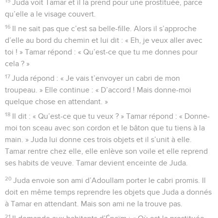
15
Juda voit Tamar et il la prend pour une prostituée, parce
qu’elle a le visage couvert.
16
Il ne sait pas que c’est sa belle-fille. Alors il s’approche
d’elle au bord du chemin et lui dit : « Eh, je veux aller avec
toi ! » Tamar répond : « Qu’est-ce que tu me donnes pour
cela ? »
17
Juda répond : « Je vais t’envoyer un cabri de mon
troupeau. » Elle continue : « D’accord ! Mais donne-moi
quelque chose en attendant. »
18
Il dit : « Qu’est-ce que tu veux ? » Tamar répond : « Donne-
moi ton sceau avec son cordon et le bâton que tu tiens à la
main. » Juda lui donne ces trois objets et il s’unit à elle.
Tamar rentre chez elle, elle enlève son voile et elle reprend
ses habits de veuve. Tamar devient enceinte de Juda.
20
Juda envoie son ami d’Adoullam porter le cabri promis. Il
doit en même temps reprendre les objets que Juda a donnés
à Tamar en attendant. Mais son ami ne la trouve pas.
21