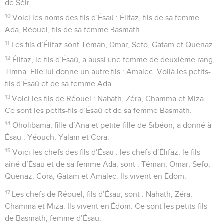
de Séir.
10
Voici les noms des fils d’Ésaü : Élifaz, fils de sa femme
Ada, Réouel, fils de sa femme Basmath.
11
Les fils d’Élifaz sont Téman, Omar, Sefo, Gatam et Quenaz.
12
Élifaz, le fils d’Ésaü, a aussi une femme de deuxième rang,
Timna. Elle lui donne un autre fils : Amalec. Voilà les petits-
fils d’Ésaü et de sa femme Ada.
13
Voici les fils de Réouel : Nahath, Zéra, Chamma et Miza.
Ce sont les petits-fils d’Ésaü et de sa femme Basmath.
14
Oholibama, fille d’Ana et petite-fille de Sibéon, a donné à
Ésaü : Yéouch, Yalam et Cora.
15
Voici les chefs des fils d’Ésaü : les chefs d’Élifaz, le fils
aîné d’Ésaü et de sa femme Ada, sont : Téman, Omar, Sefo,
Quenaz, Cora, Gatam et Amalec. Ils vivent en Édom.
17
Les chefs de Réouel, fils d’Ésaü, sont : Nahath, Zéra,
Chamma et Miza. Ils vivent en Édom. Ce sont les petits-fils
de Basmath, femme d’Ésaü.