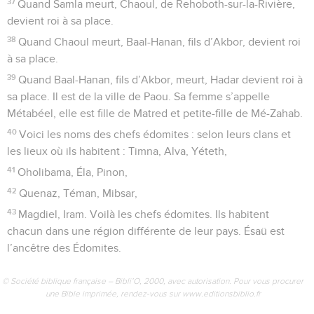
37
Quand Samla meurt, Chaoul, de Rehoboth-sur-la-Rivière,
devient roi à sa place.
38
Quand Chaoul meurt, Baal-Hanan, fils d’Akbor, devient roi
à sa place.
39
Quand Baal-Hanan, fils d’Akbor, meurt, Hadar devient roi à
sa place. Il est de la ville de Paou. Sa femme s’appelle
Métabéel, elle est fille de Matred et petite-fille de Mé-Zahab.
40
Voici les noms des chefs édomites : selon leurs clans et
les lieux où ils habitent : Timna, Alva, Yéteth,
41
Oholibama, Éla, Pinon,
42
Quenaz, Téman, Mibsar,
43
Magdiel, Iram. Voilà les chefs édomites. Ils habitent
chacun dans une région différente de leur pays. Ésaü est
l’ancêtre des Édomites.
© Société biblique française – Bibli’O, 2000, avec autorisation. Pour vous procurer
une Bible imprimée, rendez-vous sur www.editionsbiblio.fr