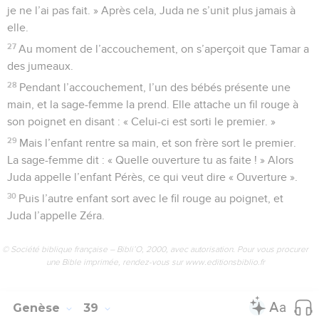
je ne l’ai pas fait. » Après cela, Juda ne s’unit plus jamais à
elle.
27
Au moment de l’accouchement, on s’aperçoit que Tamar a
des jumeaux.
28
Pendant l’accouchement, l’un des bébés présente une
main, et la sage-femme la prend. Elle attache un fil rouge à
son poignet en disant : « Celui-ci est sorti le premier. »
29
Mais l’enfant rentre sa main, et son frère sort le premier.
La sage-femme dit : « Quelle ouverture tu as faite ! » Alors
Juda appelle l’enfant Pérès, ce qui veut dire « Ouverture ».
30
Puis l’autre enfant sort avec le fil rouge au poignet, et
Juda l’appelle Zéra.
© Société biblique française – Bibli’O, 2000, avec autorisation. Pour vous procurer
une Bible imprimée, rendez-vous sur www.editionsbiblio.fr
Genèse
39