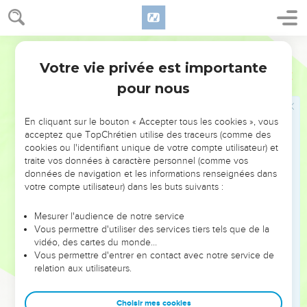
c’est-à-dire Bethléem.
20
Jacob dresse une pierre sur sa tombe. C’est la pierre de la
tombe de Rachel. Elle existe encore aujourd’hui.
Parole de Vie
21
Jacob part et il va dresser sa tente au-delà de Migdal-Éder.
Votre vie privée est importante
Genèse
35
22
Pendant que Jacob habite cette région, Ruben couche
pour nous
avec Bila, femme de deuxième rang de son père. Jacob
l’apprend et il est très troublé. Jacob a eu douze fils :
En cliquant sur le bouton « Accepter tous les cookies », vous
23
Léa lui a donné Ruben, l’aîné de Jacob, Siméon, Lévi,
acceptez que TopChrétien utilise des traceurs (comme des
cookies ou l'identifiant unique de votre compte utilisateur) et
Juda, Issakar et Zabulon.
traite vos données à caractère personnel (comme vos
24
Rachel lui a donné Joseph et Benjamin.
données de navigation et les informations renseignées dans
votre compte utilisateur) dans les buts suivants :
25
Bila, la servante de Rachel, lui a donné Dan et Neftali.
26
Zilpa, la servante de Léa, lui a donné Gad et Asser. Voilà
Mesurer l'audience de notre service
les fils de Jacob qui sont nés en Mésopotamie.
Vous permettre d'utiliser des services tiers tels que de la
vidéo, des cartes du monde…
27
Jacob arrive chez son père Isaac, à Mamré, près de
Vous permettre d'entrer en contact avec notre service de
Quiriath-Arba. Cette ville s’appelle maintenant Hébron.
relation aux utilisateurs.
Abraham et Isaac avaient habité là.
28
Isaac a 180 ans
Choisir mes cookies