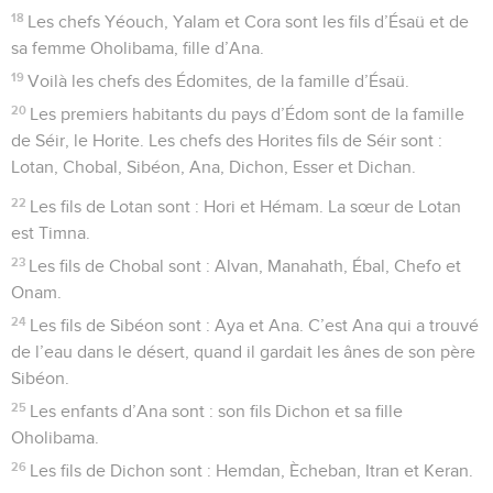
18
Les chefs Yéouch, Yalam et Cora sont les fils d’Ésaü et de
sa femme Oholibama, fille d’Ana.
19
Voilà les chefs des Édomites, de la famille d’Ésaü.
20
Les premiers habitants du pays d’Édom sont de la famille
de Séir, le Horite. Les chefs des Horites fils de Séir sont :
Lotan, Chobal, Sibéon, Ana, Dichon, Esser et Dichan.
22
Les fils de Lotan sont : Hori et Hémam. La sœur de Lotan
est Timna.
23
Les fils de Chobal sont : Alvan, Manahath, Ébal, Chefo et
Onam.
24
Les fils de Sibéon sont : Aya et Ana. C’est Ana qui a trouvé
de l’eau dans le désert, quand il gardait les ânes de son père
Sibéon.
25
Les enfants d’Ana sont : son fils Dichon et sa fille
Oholibama.
26
Les fils de Dichon sont : Hemdan, Ècheban, Itran et Keran.