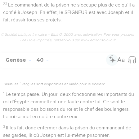
23
Le commandant de la prison ne s’occupe plus de ce qu’il a
confié à Joseph. En effet, le SEIGNEUR est avec Joseph et il
fait réussir tous ses projets.
© Société biblique française – Bibli’O, 2000, avec autorisation. Pour vous procurer
une Bible imprimée, rendez-vous sur www.editionsbiblio.fr
Genèse
40
Seuls les Évangiles sont disponibles en vidéo pour le moment.
1
Le temps passe. Un jour, deux fonctionnaires importants du
roi d’Égypte commettent une faute contre lui. Ce sont le
responsable des boissons du roi et le chef des boulangers.
Le roi se met en colère contre eux.
3
Il les fait donc enfermer dans la prison du commandant de
ses gardes, là où Joseph est lui-même prisonnier.