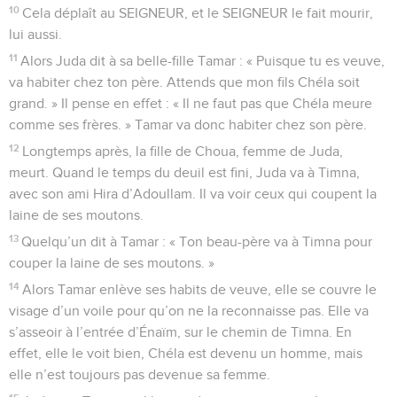
10
Cela déplaît au SEIGNEUR, et le SEIGNEUR le fait mourir,
lui aussi.
11
Alors Juda dit à sa belle-fille Tamar : « Puisque tu es veuve,
va habiter chez ton père. Attends que mon fils Chéla soit
grand. » Il pense en effet : « Il ne faut pas que Chéla meure
comme ses frères. » Tamar va donc habiter chez son père.
12
Longtemps après, la fille de Choua, femme de Juda,
meurt. Quand le temps du deuil est fini, Juda va à Timna,
avec son ami Hira d’Adoullam. Il va voir ceux qui coupent la
laine de ses moutons.
13
Quelqu’un dit à Tamar : « Ton beau-père va à Timna pour
couper la laine de ses moutons. »
14
Alors Tamar enlève ses habits de veuve, elle se couvre le
visage d’un voile pour qu’on ne la reconnaisse pas. Elle va
s’asseoir à l’entrée d’Énaïm, sur le chemin de Timna. En
effet, elle le voit bien, Chéla est devenu un homme, mais
elle n’est toujours pas devenue sa femme.