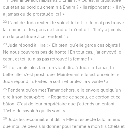
Il demande aux habitants d’Énaïm : « Où est la prostituée
qui était au bord du chemin à Énaïm ? » Ils répondent : « Il n’y
a jamais eu de prostituée ici ! »
22
L’ami de Juda revient le voir et lui dit : « Je n’ai pas trouvé
la femme, et les gens de l’endroit m’ont dit : “Il n’y a jamais
eu de prostituée à cet endroit.” »
23
Juda répond à Hira : « Eh bien, qu’elle garde ces objets !
Ne nous couvrons pas de honte ! En tout cas, j’ai envoyé le
cabri, et toi, tu n’as pas retrouvé la femme ! »
24
Trois mois plus tard, on vient dire à Juda : « Tamar, ta
belle-fille, s’est prostituée. Maintenant elle est enceinte. »
Juda répond : « Faites-la sortir et brûlez-la vivante ! »
25
Pendant qu’on met Tamar dehors, elle envoie quelqu’un
dire à son beau-père : « Regarde ce sceau, ce cordon et ce
bâton. C’est de leur propriétaire que j’attends un enfant.
Tâche de savoir à qui ils sont. »
26
Juda les reconnaît et il dit : « Elle a respecté la loi mieux
que moi. Je devais la donner pour femme à mon fils Chéla et