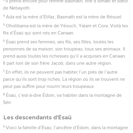
Il prend encore pour femme Basmath, fille d’Ismaël et sœur
de Nebayoth.
4
Ada est la mère d’Élifaz, Basmath est la mère de Réouel.
5
Oholibama est la mère de Yéouch, Yalam et Cora. Voilà les
fils d’Ésaü qui sont nés en Canaan.
6
Ésaü prend ses femmes, ses fils, ses filles, toutes les
personnes de sa maison, son troupeau, tous ses animaux. Il
prend aussi toutes les richesses qu’il a acquises en Canaan.
Il part loin de son frère Jacob, dans une autre région.
7
En effet, ils ne peuvent pas habiter l’un près de l’autre
parce qu’ils sont trop riches. La région où ils se trouvent ne
peut pas suffire pour nourrir leurs troupeaux.
8
Ésaü, c’est-à-dire Édom, va habiter dans la montagne de
Séir.
Les descendants d'Ésaü
9
Voici la famille d’Ésaü, l’ancêtre d’Édom, dans la montagne