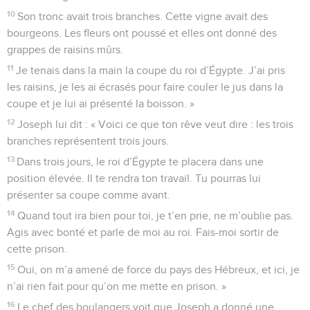
10
Son tronc avait trois branches. Cette vigne avait des
bourgeons. Les fleurs ont poussé et elles ont donné des
grappes de raisins mûrs.
11
Je tenais dans la main la coupe du roi d’Égypte. J’ai pris
les raisins, je les ai écrasés pour faire couler le jus dans la
coupe et je lui ai présenté la boisson. »
12
Joseph lui dit : « Voici ce que ton rêve veut dire : les trois
branches représentent trois jours.
13
Dans trois jours, le roi d’Égypte te placera dans une
position élevée. Il te rendra ton travail. Tu pourras lui
présenter sa coupe comme avant.
14
Quand tout ira bien pour toi, je t’en prie, ne m’oublie pas.
Agis avec bonté et parle de moi au roi. Fais-moi sortir de
cette prison.
15
Oui, on m’a amené de force du pays des Hébreux, et ici, je
n’ai rien fait pour qu’on me mette en prison. »
16
Le chef des boulangers voit que Joseph a donné une