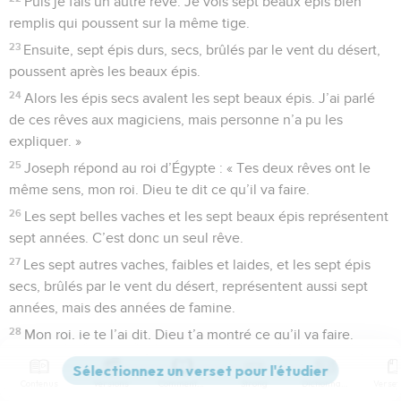
Puis je fais un autre rêve. Je vois sept beaux épis bien
remplis qui poussent sur la même tige.
23
Ensuite, sept épis durs, secs, brûlés par le vent du désert,
poussent après les beaux épis.
24
Alors les épis secs avalent les sept beaux épis. J’ai parlé
de ces rêves aux magiciens, mais personne n’a pu les
expliquer. »
25
Joseph répond au roi d’Égypte : « Tes deux rêves ont le
même sens, mon roi. Dieu te dit ce qu’il va faire.
26
Les sept belles vaches et les sept beaux épis représentent
sept années. C’est donc un seul rêve.
27
Les sept autres vaches, faibles et laides, et les sept épis
secs, brûlés par le vent du désert, représentent aussi sept
années, mais des années de famine.
28
Mon roi, je te l’ai dit, Dieu t’a montré ce qu’il va faire.
29
Les sept années qui viennent seront des années très
riches en récoltes dans toute l’Égypte.
Contenus
Versions
Commentaires
Strong
Dictionnaire