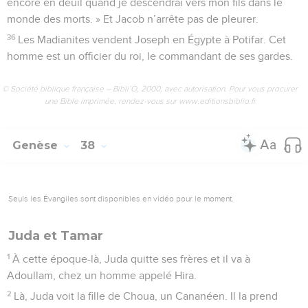
encore en deuil quand je descendrai vers mon fils dans le
monde des morts. » Et Jacob n’arrête pas de pleurer.
36
Les Madianites vendent Joseph en Égypte à Potifar. Cet
homme est un officier du roi, le commandant de ses gardes.
© Société biblique française – Bibli’O, 2000, avec autorisation. Pour vous procurer
une Bible imprimée, rendez-vous sur www.editionsbiblio.fr
Genèse
38
Seuls les Évangiles sont disponibles en vidéo pour le moment.
Juda et Tamar
1
À cette époque-là, Juda quitte ses frères et il va à
Adoullam, chez un homme appelé Hira.
2
Là, Juda voit la fille de Choua, un Cananéen. Il la prend