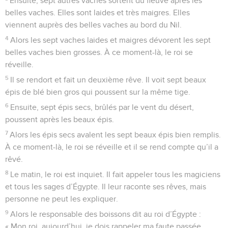
Ensuite, sept autres vaches sortent du fleuve après les
belles vaches. Elles sont laides et très maigres. Elles
viennent auprès des belles vaches au bord du Nil.
4
Alors les sept vaches laides et maigres dévorent les sept
belles vaches bien grosses. À ce moment-là, le roi se
réveille.
5
Il se rendort et fait un deuxième rêve. Il voit sept beaux
épis de blé bien gros qui poussent sur la même tige.
6
Ensuite, sept épis secs, brûlés par le vent du désert,
poussent après les beaux épis.
7
Alors les épis secs avalent les sept beaux épis bien remplis.
À ce moment-là, le roi se réveille et il se rend compte qu’il a
rêvé.
8
Le matin, le roi est inquiet. Il fait appeler tous les magiciens
et tous les sages d’Égypte. Il leur raconte ses rêves, mais
personne ne peut les expliquer.
9
Alors le responsable des boissons dit au roi d’Égypte :
« Mon roi, aujourd’hui, je dois rappeler ma faute passée.