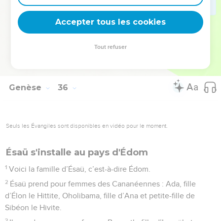
29
quand il meurt. Il rejoint donc ses ancêtres après une
Accepter tous les cookies
longue vieillesse. Ses fils Ésaü et Jacob l’enterrent.
© Société biblique française – Bibli’O, 2000, avec autorisation. Pour vous procurer
Tout refuser
une Bible imprimée, rendez-vous sur www.editionsbiblio.fr
Genèse
36
Seuls les Évangiles sont disponibles en vidéo pour le moment.
Ésaü s'installe au pays d'Édom
1
Voici la famille d’Ésaü, c’est-à-dire Édom.
2
Ésaü prend pour femmes des Cananéennes : Ada, fille
d’Élon le Hittite, Oholibama, fille d’Ana et petite-fille de
Sibéon le Hivite.
3