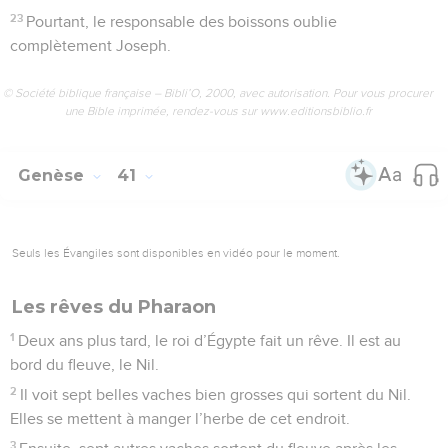
23
Pourtant, le responsable des boissons oublie
complètement Joseph.
© Société biblique française – Bibli’O, 2000, avec autorisation. Pour vous procurer
une Bible imprimée, rendez-vous sur www.editionsbiblio.fr
Genèse
41
Seuls les Évangiles sont disponibles en vidéo pour le moment.
Les rêves du Pharaon
1
Deux ans plus tard, le roi d’Égypte fait un rêve. Il est au
bord du fleuve, le Nil.
2
Il voit sept belles vaches bien grosses qui sortent du Nil.
Elles se mettent à manger l’herbe de cet endroit.
3