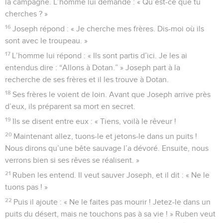
la campagne. L’homme lui demande : « Qu’est-ce que tu
cherches ? »
16
Joseph répond : « Je cherche mes frères. Dis-moi où ils
sont avec le troupeau. »
17
L’homme lui répond : « Ils sont partis d’ici. Je les ai
entendus dire : “Allons à Dotan.” » Joseph part à la
recherche de ses frères et il les trouve à Dotan.
18
Ses frères le voient de loin. Avant que Joseph arrive près
d’eux, ils préparent sa mort en secret.
19
Ils se disent entre eux : « Tiens, voilà le rêveur !
20
Maintenant allez, tuons-le et jetons-le dans un puits !
Nous dirons qu’une bête sauvage l’a dévoré. Ensuite, nous
verrons bien si ses rêves se réalisent. »
21
Ruben les entend. Il veut sauver Joseph, et il dit : « Ne le
tuons pas ! »
22
Puis il ajoute : « Ne le faites pas mourir ! Jetez-le dans un
puits du désert, mais ne touchons pas à sa vie ! » Ruben veut