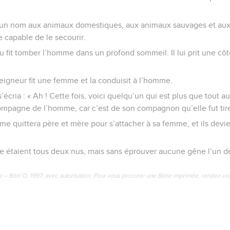
Seigneur façonna quantité d’animaux sauvages et d’oiseaux, et les
nt celui-ci les nommerait. Chacun de ces animaux devait porter
 un nom aux animaux domestiques, aux animaux sauvages et aux 
e capable de le secourir.
u fit tomber l’homme dans un profond sommeil. Il lui prit une côte
Seigneur fit une femme et la conduisit à l’homme.
 s’écria : « Ah ! Cette fois, voici quelqu’un qui est plus que tou
mpagne de l’homme, car c’est de son compagnon qu’elle fut tiré
me quittera père et mère pour s’attacher à sa femme, et ils dev
étaient tous deux nus, mais sans éprouver aucune gêne l’un de
e – Bibli’O, 1997, avec autorisation. Pour vous procurer une Bible imprimée, rendez-vo