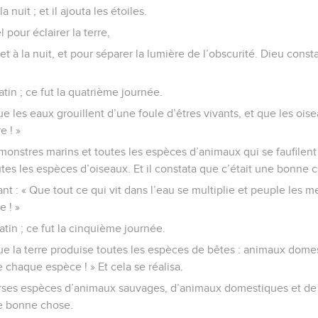
elles éclairent la terre ! » Et cela se réalisa.
x principales sources de lumière : la grande, le soleil, pour présider
a nuit ; et il ajouta les étoiles.
l pour éclairer la terre,
et à la nuit, et pour séparer la lumière de l’obscurité. Dieu const
matin ; ce fut la quatrième journée.
ue les eaux grouillent d’une foule d’êtres vivants, et que les ois
e ! »
monstres marins et toutes les espèces d’animaux qui se faufilent 
es les espèces d’oiseaux. Et il constata que c’était une bonne 
ant : « Que tout ce qui vit dans l’eau se multiplie et peuple les m
e ! »
matin ; ce fut la cinquième journée.
Que la terre produise toutes les espèces de bêtes : animaux dome
chaque espèce ! » Et cela se réalisa.
verses espèces d’animaux sauvages, d’animaux domestiques et de p