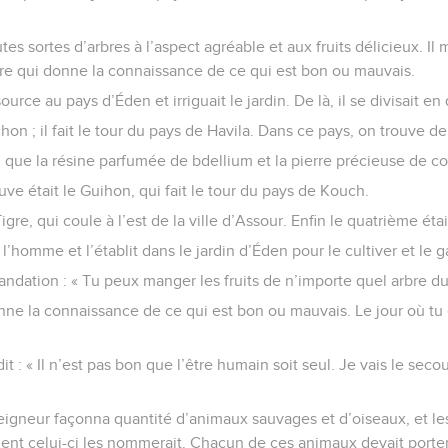
t être humain devint vivant.
eu planta un jardin au pays d’Éden, là-bas vers l’est, pour y mettr
outes sortes d’arbres à l’aspect agréable et aux fruits délicieux. Il 
arbre qui donne la connaissance de ce qui est bon ou mauvais.
ource au pays d’Éden et irriguait le jardin. De là, il se divisait en
hon ; il fait le tour du pays de Havila. Dans ce pays, on trouve de 
si que la résine parfumée de bdellium et la pierre précieuse de co
uve était le Guihon, qui fait le tour du pays de Kouch.
Tigre, qui coule à l’est de la ville d’Assour. Enfin le quatrième étai
l’homme et l’établit dans le jardin d’Éden pour le cultiver et le g
mandation : « Tu peux manger les fruits de n’importe quel arbre du
onne la connaissance de ce qui est bon ou mauvais. Le jour où tu
t : « Il n’est pas bon que l’être humain soit seul. Je vais le secou