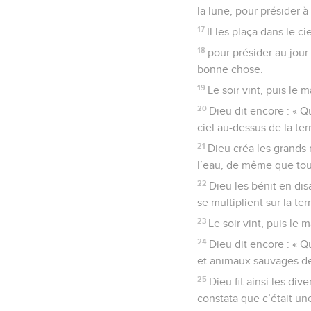
et que du haut du ciel 
16
Dieu fit ainsi les deu
la lune, pour présider à l
17
Il les plaça dans le cie
18
pour présider au jour 
bonne chose.
19
Le soir vint, puis le 
20
Dieu dit encore : « Q
ciel au-dessus de la terr
21
Dieu créa les grands 
l’eau, de même que tout
22
Dieu les bénit en dis
se multiplient sur la terr
23
Le soir vint, puis le 
24
Dieu dit encore : « 
et animaux sauvages de 
25
Dieu fit ainsi les di