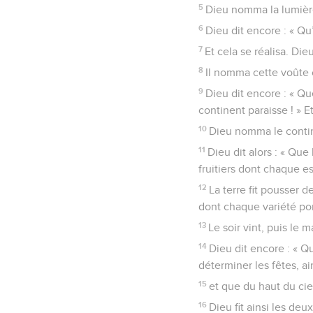
4
Dieu constata que la l
5
Dieu nomma la lumière j
6
Dieu dit encore : « Qu
7
Et cela se réalisa. Die
8
Il nomma cette voûte ci
9
Dieu dit encore : « Q
continent paraisse ! » Et
10
Dieu nomma le contine
11
Dieu dit alors : « Que
fruitiers dont chaque es
12
La terre fit pousser 
dont chaque variété por
13
Le soir vint, puis le m
14
Dieu dit encore : « Qu
déterminer les fêtes, ai
15