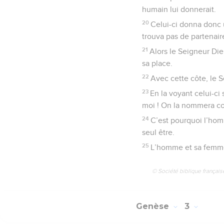
19
Avec de la terre, le 
humain pour voir comme
humain lui donnerait.
20
Celui-ci donna donc
trouva pas de partenair
21
Alors le Seigneur Die
sa place.
22
Avec cette côte, le 
23
En la voyant celui-ci
moi ! On la nommera co
24
C’est pourquoi l’hom
seul être.
25
L’homme et sa femme 
© Société biblique français