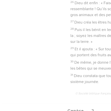
constata que c’était u
26
Dieu dit enfin : « F
ressemblante ! Qu’ils so
gros animaux et des pet
27
Dieu créa les êtres
28
Puis il les bénit en 
la ; soyez les maîtres 
sur la terre. »
29
Et il ajouta : « Sur t
qui portent des fruits a
30
De même, je donne l’h
les bêtes qui se meuvent 
31
Dieu constata que tout
sixième journée.
© Société biblique français