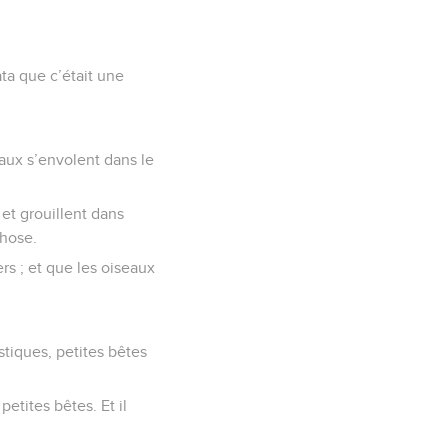
 au jour, et la petite,
ata que c’était une
eaux s’envolent dans le
et grouillent dans
chose.
ers ; et que les oiseaux
stiques, petites bêtes
etites bêtes. Et il