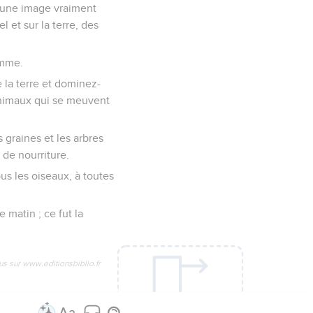
, une image vraiment
 et sur la terre, des
emme.
 la terre et dominez-
 animaux qui se meuvent
s graines et les arbres
 de nourriture.
us les oiseaux, à toutes
e matin ; ce fut la
us sur www.editionsbiblio.fr