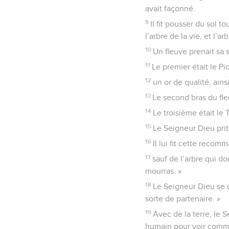
le souffle de vie, et ce
8
Ensuite le Seigneur Di
avait façonné.
9
Il fit pousser du sol t
l’arbre de la vie, et l’
10
Un fleuve prenait sa s
11
Le premier était le Pic
12
un or de qualité, ain
13
Le second bras du fle
14
Le troisième était le 
15
Le Seigneur Dieu prit 
16
Il lui fit cette recom
17
sauf de l’arbre qui d
mourras. »
18
Le Seigneur Dieu se di
sorte de partenaire. »