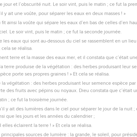
umière était une bonne chose, et il sépara la lumière de l’obscuri
our et l’obscurité nuit. Le soir vint, puis le matin ; ce fut la pr
’il y ait une voûte, pour séparer les eaux en deux masses ! »
u fit ainsi la voûte qui sépare les eaux d’en bas de celles d’en hau
el. Le soir vint, puis le matin ; ce fut la seconde journée.
ue les eaux qui sont au-dessous du ciel se rassemblent en un lie
 cela se réalisa.
nt terre et la masse des eaux mer, et il constata que c’était u
 la terre produise de la végétation : des herbes produisant leur 
pèce porte ses propres graines ! » Et cela se réalisa.
de la végétation : des herbes produisant leur semence espèce par
te des fruits avec pépins ou noyaux. Dieu constata que c’était
atin ; ce fut la troisième journée.
’il y ait des lumières dans le ciel pour séparer le jour de la nuit ;
nsi que les jours et les années du calendrier ;