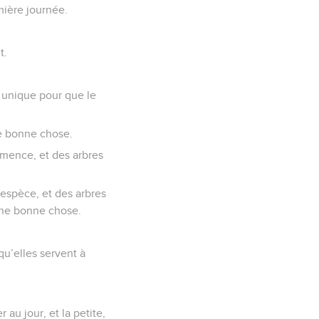
té.
emière journée.
t.
u unique pour que le
ne bonne chose.
semence, et des arbres
 espèce, et des arbres
 une bonne chose.
 qu’elles servent à