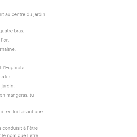
e l’être humain qu’il
mit au centre du jardin
 quatre bras.
l’or,
rnaline.
t l’Euphrate.
arder.
 jardin,
 en mangeras, tu
rir en lui faisant une