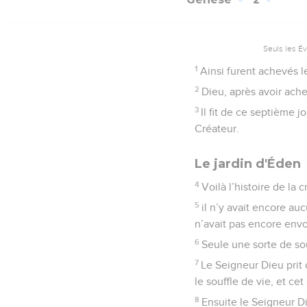
Genèse
2
Seuls les É
1
Ainsi furent achevés le
2
Dieu, après avoir ache
3
Il fit de ce septième jo
Créateur.
Le jardin d'Éden
4
Voilà l’histoire de la c
5
il n’y avait encore au
n’avait pas encore envoy
6
Seule une sorte de sour
7
Le Seigneur Dieu prit 