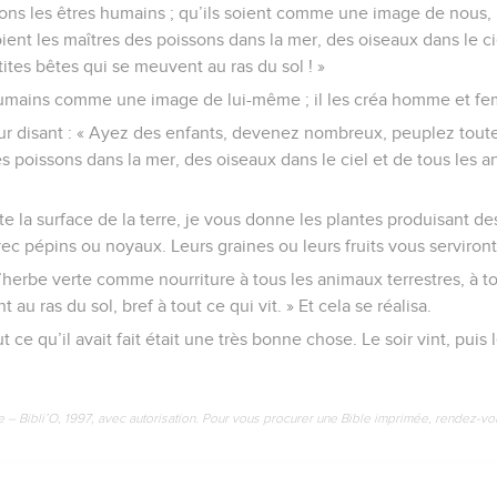
ne bonne chose.
aisons les êtres humains ; qu’ils soient comme une image de nous
ient les maîtres des poissons dans la mer, des oiseaux dans le ciel
ites bêtes qui se meuvent au ras du sol ! »
 humains comme une image de lui-même ; il les créa homme et f
leur disant : « Ayez des enfants, devenez nombreux, peuplez toute
des poissons dans la mer, des oiseaux dans le ciel et de tous les
oute la surface de la terre, je vous donne les plantes produisant de
vec pépins ou noyaux. Leurs graines ou leurs fruits vous serviront
erbe verte comme nourriture à tous les animaux terrestres, à to
au ras du sol, bref à tout ce qui vit. » Et cela se réalisa.
 ce qu’il avait fait était une très bonne chose. Le soir vint, puis l
e – Bibli’O, 1997, avec autorisation. Pour vous procurer une Bible imprimée, rendez-vo