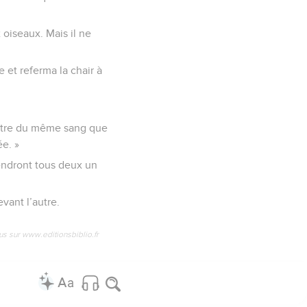
 conduisit à l’être
 le nom que l’être
oiseaux. Mais il ne
 et referma la chair à
t autre du même sang que
e. »
iendront tous deux un
vant l’autre.
us sur www.editionsbiblio.fr