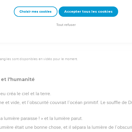
 promise ne trouvera son parfait accomplissement qu’en Jésus-Ch
rrection, a vaincu le Serpent comme le laissait entrevoir la pro
Accepter tous les cookies
Choisir mes cookies
emeur Copyright © 1992, 1999 by Biblica, Inc.® Used by permission. All rights reser
Tout refuser
vangiles sont disponibles en vidéo pour le moment.
 et l'humanité
créa le ciel et la terre.
me et vide, et l’obscurité couvrait l’océan primitif. Le souffle de D
la lumière paraisse ! » et la lumière parut.