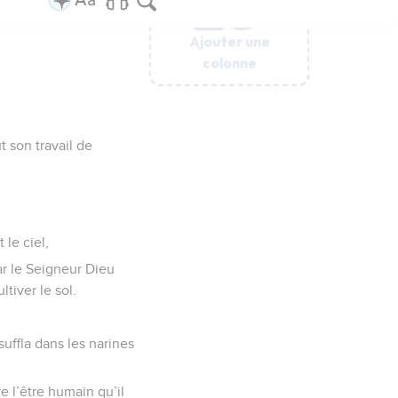
Ajouter une
Ajouter une
Ajouter une
Ajouter une
Ajouter une
colonne
colonne
colonne
colonne
colonne
ut son travail de
 le ciel,
ar le Seigneur Dieu
ltiver le sol.
suffla dans les narines