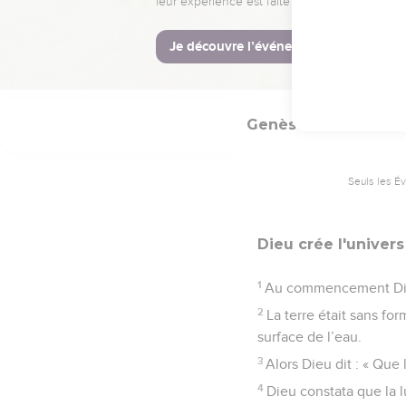
cette « descendance »
par sa mort et sa résu
La Bible Du S
Genèse
1
Seuls les É
Dieu crée l'univers
1
Au commencement Dieu 
2
La terre était sans for
surface de l’eau.
3
Alors Dieu dit : « Que 