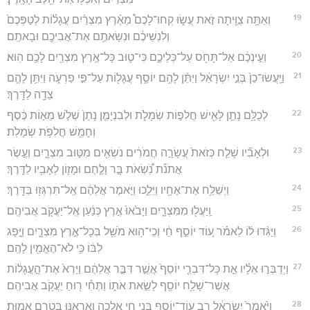
19
וְאַתָּ֥ה צֻוֵּ֖יתָה זֹ֣את עֲשׂ֑וּ קְחוּ־לָכֶם֩ מֵאֶ֨רֶץ מִצְרַ֜יִם עֲגָל֗וֹת לְטַפְּכֶם֙
וְלִנְשֵׁיכֶ֔ם וּנְשָׂאתֶ֥ם אֶת־אֲבִיכֶ֖ם וּבָאתֶֽם׃
20
וְעֵ֣ינְכֶ֔ם אַל־תָּחֹ֖ס עַל־כְּלֵיכֶ֑ם כִּי־ט֛וּב כָּל־אֶ֥רֶץ מִצְרַ֖יִם לָכֶ֥ם הֽוּא׃
21
וַיַּֽעֲשׂוּ־כֵן֙ בְּנֵ֣י יִשְׂרָאֵ֔ל וַיִּתֵּ֨ן לָהֶ֥ם יוֹסֵ֛ף עֲגָל֖וֹת עַל־פִּ֣י פַרְעֹ֑ה וַיִּתֵּ֥ן לָהֶ֛ם
צֵדָ֖ה לַדָּֽרֶךְ׃
22
לְכֻלָּ֥ם נָתַ֛ן לָאִ֖ישׁ חֲלִפ֣וֹת שְׂמָלֹ֑ת וּלְבִנְיָמִ֤ן נָתַן֙ שְׁלֹ֣שׁ מֵא֣וֹת כֶּ֔סֶף
וְחָמֵ֖שׁ חֲלִפֹ֥ת שְׂמָלֹֽת׃
23
וּלְאָבִ֞יו שָׁלַ֤ח כְּזֹאת֙ עֲשָׂרָ֣ה חֲמֹרִ֔ים נֹשְׂאִ֖ים מִטּ֣וּב מִצְרָ֑יִם וְעֶ֣שֶׂר
אֲתֹנֹ֡ת נֹֽ֠שְׂאֹת בָּ֣ר וָלֶ֧חֶם וּמָז֛וֹן לְאָבִ֖יו לַדָּֽרֶךְ׃
24
וַיְשַׁלַּ֥ח אֶת־אֶחָ֖יו וַיֵּלֵ֑כוּ וַיֹּ֣אמֶר אֲלֵהֶ֔ם אַֽל־תִּרְגְּז֖וּ בַּדָּֽרֶךְ׃
25
וַֽיַּעֲל֖וּ מִמִּצְרָ֑יִם וַיָּבֹ֙אוּ֙ אֶ֣רֶץ כְּנַ֔עַן אֶֽל־יַעֲקֹ֖ב אֲבִיהֶֽם׃
26
וַיַּגִּ֨דוּ ל֜וֹ לֵאמֹ֗ר ע֚וֹד יוֹסֵ֣ף חַ֔י וְכִֽי־ה֥וּא מֹשֵׁ֖ל בְּכָל־אֶ֣רֶץ מִצְרָ֑יִם וַיָּ֣פָג
לִבּ֔וֹ כִּ֥י לֹא־הֶאֱמִ֖ין לָהֶֽם׃
27
וַיְדַבְּר֣וּ אֵלָ֗יו אֵ֣ת כָּל־דִּבְרֵ֤י יוֹסֵף֙ אֲשֶׁ֣ר דִּבֶּ֣ר אֲלֵהֶ֔ם וַיַּרְא֙ אֶת־הָ֣עֲגָל֔וֹת
אֲשֶׁר־שָׁלַ֥ח יוֹסֵ֖ף לָשֵׂ֣את אֹת֑וֹ וַתְּחִ֕י ר֖וּחַ יַעֲקֹ֥ב אֲבִיהֶֽם׃
28
וַיֹּ֙אמֶר֙ יִשְׂרָאֵ֔ל רַ֛ב עוֹד־יוֹסֵ֥ף בְּנִ֖י חָ֑י אֵֽלְכָ֥ה וְאֶרְאֶ֖נּוּ בְּטֶ֥רֶם אָמֽוּת׃