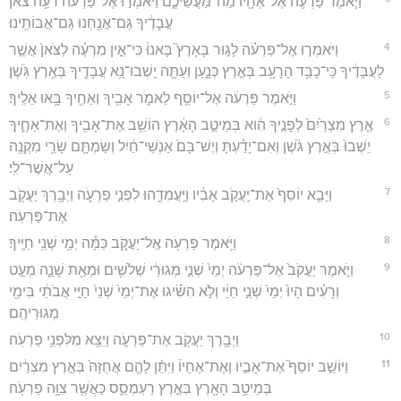
וַיֹּ֧אמֶר פַּרְעֹ֛ה אֶל־אֶחָ֖יו מַה־מַּעֲשֵׂיכֶ֑ם וַיֹּאמְר֣וּ אֶל־פַּרְעֹ֗ה רֹעֵ֥ה צֹאן֙
עֲבָדֶ֔יךָ גַּם־אֲנַ֖חְנוּ גַּם־אֲבוֹתֵֽינוּ׃
4
וַיֹּאמְר֣וּ אֶל־פַּרְעֹ֗ה לָג֣וּר בָּאָרֶץ֮ בָּאנוּ֒ כִּי־אֵ֣ין מִרְעֶ֗ה לַצֹּאן֙ אֲשֶׁ֣ר
לַעֲבָדֶ֔יךָ כִּֽי־כָבֵ֥ד הָרָעָ֖ב בְּאֶ֣רֶץ כְּנָ֑עַן וְעַתָּ֛ה יֵֽשְׁבוּ־נָ֥א עֲבָדֶ֖יךָ בְּאֶ֥רֶץ גֹּֽשֶׁן׃
5
וַיֹּ֣אמֶר פַּרְעֹ֔ה אֶל־יוֹסֵ֖ף לֵאמֹ֑ר אָבִ֥יךָ וְאַחֶ֖יךָ בָּ֥אוּ אֵלֶֽיךָ׃
6
אֶ֤רֶץ מִצְרַ֙יִם֙ לְפָנֶ֣יךָ הִ֔וא בְּמֵיטַ֣ב הָאָ֔רֶץ הוֹשֵׁ֥ב אֶת־אָבִ֖יךָ וְאֶת־אַחֶ֑יךָ
יֵשְׁבוּ֙ בְּאֶ֣רֶץ גֹּ֔שֶׁן וְאִם־יָדַ֗עְתָּ וְיֶשׁ־בָּם֙ אַנְשֵׁי־חַ֔יִל וְשַׂמְתָּ֛ם שָׂרֵ֥י מִקְנֶ֖ה
עַל־אֲשֶׁר־לִֽי׃
7
וַיָּבֵ֤א יוֹסֵף֙ אֶת־יַֽעֲקֹ֣ב אָבִ֔יו וַיַּֽעֲמִדֵ֖הוּ לִפְנֵ֣י פַרְעֹ֑ה וַיְבָ֥רֶךְ יַעֲקֹ֖ב
אֶת־פַּרְעֹֽה׃
8
וַיֹּ֥אמֶר פַּרְעֹ֖ה אֶֽל־יַעֲקֹ֑ב כַּמָּ֕ה יְמֵ֖י שְׁנֵ֥י חַיֶּֽיךָ׃
9
וַיֹּ֤אמֶר יַעֲקֹב֙ אֶל־פַּרְעֹ֔ה יְמֵי֙ שְׁנֵ֣י מְגוּרַ֔י שְׁלֹשִׁ֥ים וּמְאַ֖ת שָׁנָ֑ה מְעַ֣ט
וְרָעִ֗ים הָיוּ֙ יְמֵי֙ שְׁנֵ֣י חַיַּ֔י וְלֹ֣א הִשִּׂ֗יגוּ אֶת־יְמֵי֙ שְׁנֵי֙ חַיֵּ֣י אֲבֹתַ֔י בִּימֵ֖י
מְגוּרֵיהֶֽם׃
10
וַיְבָ֥רֶךְ יַעֲקֹ֖ב אֶת־פַּרְעֹ֑ה וַיֵּצֵ֖א מִלִּפְנֵ֥י פַרְעֹֽה׃
11
וַיּוֹשֵׁ֣ב יוֹסֵף֮ אֶת־אָבִ֣יו וְאֶת־אֶחָיו֒ וַיִּתֵּ֨ן לָהֶ֤ם אֲחֻזָּה֙ בְּאֶ֣רֶץ מִצְרַ֔יִם
בְּמֵיטַ֥ב הָאָ֖רֶץ בְּאֶ֣רֶץ רַעְמְסֵ֑ס כַּאֲשֶׁ֖ר צִוָּ֥ה פַרְעֹֽה׃