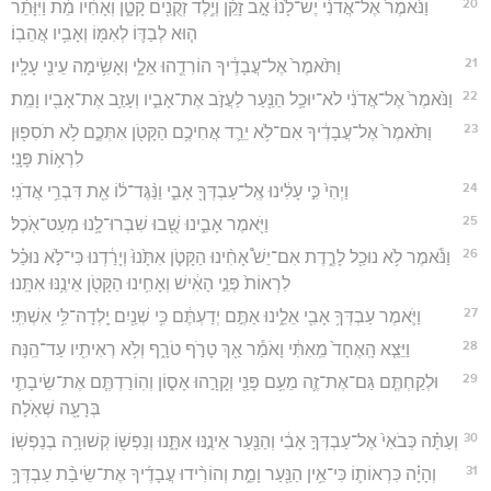
20
וַנֹּ֙אמֶר֙ אֶל־אֲדֹנִ֔י יֶשׁ־לָ֙נוּ֙ אָ֣ב זָקֵ֔ן וְיֶ֥לֶד זְקֻנִ֖ים קָטָ֑ן וְאָחִ֨יו מֵ֜ת וַיִּוָּתֵ֨ר
ה֧וּא לְבַדּ֛וֹ לְאִמּ֖וֹ וְאָבִ֥יו אֲהֵבֽוֹ׃
21
וַתֹּ֙אמֶר֙ אֶל־עֲבָדֶ֔יךָ הוֹרִדֻ֖הוּ אֵלָ֑י וְאָשִׂ֥ימָה עֵינִ֖י עָלָֽיו׃
22
וַנֹּ֙אמֶר֙ אֶל־אֲדֹנִ֔י לֹא־יוּכַ֥ל הַנַּ֖עַר לַעֲזֹ֣ב אֶת־אָבִ֑יו וְעָזַ֥ב אֶת־אָבִ֖יו וָמֵֽת׃
23
וַתֹּ֙אמֶר֙ אֶל־עֲבָדֶ֔יךָ אִם־לֹ֥א יֵרֵ֛ד אֲחִיכֶ֥ם הַקָּטֹ֖ן אִתְּכֶ֑ם לֹ֥א תֹסִפ֖וּן
לִרְא֥וֹת פָּנָֽי׃
24
וַיְהִי֙ כִּ֣י עָלִ֔ינוּ אֶֽל־עַבְדְּךָ֖ אָבִ֑י וַנַּ֨גֶּד־ל֔וֹ אֵ֖ת דִּבְרֵ֥י אֲדֹנִֽי׃
25
וַיֹּ֖אמֶר אָבִ֑ינוּ שֻׁ֖בוּ שִׁבְרוּ־לָ֥נוּ מְעַט־אֹֽכֶל׃
26
וַנֹּ֕אמֶר לֹ֥א נוּכַ֖ל לָרֶ֑דֶת אִם־יֵשׁ֩ אָחִ֨ינוּ הַקָּטֹ֤ן אִתָּ֙נוּ֙ וְיָרַ֔דְנוּ כִּי־לֹ֣א נוּכַ֗ל
לִרְאוֹת֙ פְּנֵ֣י הָאִ֔ישׁ וְאָחִ֥ינוּ הַקָּטֹ֖ן אֵינֶ֥נּוּ אִתָּֽנוּ׃
27
וַיֹּ֛אמֶר עַבְדְּךָ֥ אָבִ֖י אֵלֵ֑ינוּ אַתֶּ֣ם יְדַעְתֶּ֔ם כִּ֥י שְׁנַ֖יִם יָֽלְדָה־לִּ֥י אִשְׁתִּֽי׃
28
וַיֵּצֵ֤א הָֽאֶחָד֙ מֵֽאִתִּ֔י וָאֹמַ֕ר אַ֖ךְ טָרֹ֣ף טֹרָ֑ף וְלֹ֥א רְאִיתִ֖יו עַד־הֵֽנָּה׃
29
וּלְקַחְתֶּ֧ם גַּם־אֶת־זֶ֛ה מֵעִ֥ם פָּנַ֖י וְקָרָ֣הוּ אָס֑וֹן וְהֽוֹרַדְתֶּ֧ם אֶת־שֵׂיבָתִ֛י
בְּרָעָ֖ה שְׁאֹֽלָה׃
30
וְעַתָּ֗ה כְּבֹאִי֙ אֶל־עַבְדְּךָ֣ אָבִ֔י וְהַנַּ֖עַר אֵינֶ֣נּוּ אִתָּ֑נוּ וְנַפְשׁ֖וֹ קְשׁוּרָ֥ה בְנַפְשֽׁוֹ׃
31
וְהָיָ֗ה כִּרְאוֹת֛וֹ כִּי־אֵ֥ין הַנַּ֖עַר וָמֵ֑ת וְהוֹרִ֨ידוּ עֲבָדֶ֜יךָ אֶת־שֵׂיבַ֨ת עַבְדְּךָ֥