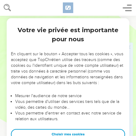
וַתַּ֣עַשׂ הָאָ֔רֶץ בְּשֶׁ֖בַע שְׁנֵ֣י הַשָּׂבָ֑ע לִקְמָצִֽים׃
48
וַיִּקְבֹּ֞ץ אֶת־כָּל־אֹ֣כֶל ׀ שֶׁ֣בַע שָׁנִ֗ים אֲשֶׁ֤ר הָיוּ֙ בְּאֶ֣רֶץ מִצְרַ֔יִם וַיִּתֶּן־אֹ֖כֶל
בֶּעָרִ֑ים אֹ֧כֶל שְׂדֵה־הָעִ֛יר אֲשֶׁ֥ר סְבִיבֹתֶ֖יהָ נָתַ֥ן בְּתוֹכָֽהּ׃
Hébreu / Grec - Texte original
49
וַיִּצְבֹּ֨ר יוֹסֵ֥ף בָּ֛ר כְּח֥וֹל הַיָּ֖ם הַרְבֵּ֣ה מְאֹ֑ד עַ֛ד כִּי־חָדַ֥ל לִסְפֹּ֖ר כִּי־אֵ֥ין
Votre vie privée est importante
Genèse
41
מִסְפָּֽר׃
pour nous
50
וּלְיוֹסֵ֤ף יֻלַּד֙ שְׁנֵ֣י בָנִ֔ים בְּטֶ֥רֶם תָּב֖וֹא שְׁנַ֣ת הָרָעָ֑ב אֲשֶׁ֤ר יָֽלְדָה־לּוֹ֙
אָֽסְנַ֔ת בַּת־פּ֥וֹטִי פֶ֖רַע כֹּהֵ֥ן אֽוֹן׃
En cliquant sur le bouton « Accepter tous les cookies », vous
51
וַיִּקְרָ֥א יוֹסֵ֛ף אֶת־שֵׁ֥ם הַבְּכ֖וֹר מְנַשֶּׁ֑ה כִּֽי־נַשַּׁ֤נִי אֱלֹהִים֙ אֶת־כָּל־עֲמָלִ֔י
acceptez que TopChrétien utilise des traceurs (comme des
cookies ou l'identifiant unique de votre compte utilisateur) et
וְאֵ֖ת כָּל־בֵּ֥ית אָבִֽי׃
traite vos données à caractère personnel (comme vos
52
וְאֵ֛ת שֵׁ֥ם הַשֵּׁנִ֖י קָרָ֣א אֶפְרָ֑יִם כִּֽי־הִפְרַ֥נִי אֱלֹהִ֖ים בְּאֶ֥רֶץ עָנְיִֽי׃
données de navigation et les informations renseignées dans
votre compte utilisateur) dans les buts suivants :
53
וַתִּכְלֶ֕ינָה שֶׁ֖בַע שְׁנֵ֣י הַשָּׂבָ֑ע אֲשֶׁ֥ר הָיָ֖ה בְּאֶ֥רֶץ מִצְרָֽיִם׃
54
וַתְּחִלֶּ֜ינָה שֶׁ֣בַע שְׁנֵ֤י הָרָעָב֙ לָב֔וֹא כַּאֲשֶׁ֖ר אָמַ֣ר יוֹסֵ֑ף וַיְהִ֤י רָעָב֙
Mesurer l'audience de notre service
בְּכָל־הָ֣אֲרָצ֔וֹת וּבְכָל־אֶ֥רֶץ מִצְרַ֖יִם הָ֥יָה לָֽחֶם׃
Vous permettre d'utiliser des services tiers tels que de la
vidéo, des cartes du monde…
55
וַתִּרְעַב֙ כָּל־אֶ֣רֶץ מִצְרַ֔יִם וַיִּצְעַ֥ק הָעָ֛ם אֶל־פַּרְעֹ֖ה לַלָּ֑חֶם וַיֹּ֨אמֶר
Vous permettre d'entrer en contact avec notre service de
פַּרְעֹ֤ה לְכָל־מִצְרַ֙יִם֙ לְכ֣וּ אֶל־יוֹסֵ֔ף אֲשֶׁר־יֹאמַ֥ר לָכֶ֖ם תַּעֲשֽׂוּ׃
relation aux utilisateurs.
56
וְהָרָעָ֣ב הָיָ֔ה עַ֖ל כָּל־פְּנֵ֣י הָאָ֑רֶץ וַיִּפְתַּ֨ח יוֹסֵ֜ף אֶֽת־כָּל־אֲשֶׁ֤ר בָּהֶם֙
וַיִּשְׁבֹּ֣ר לְמִצְרַ֔יִם וַיֶּחֱזַ֥ק הָֽרָעָ֖ב בְּאֶ֥רֶץ מִצְרָֽיִם׃
Choisir mes cookies