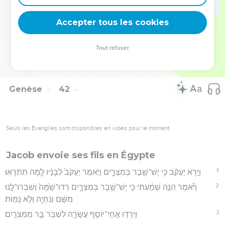
57
וְכָל־הָאָ֙רֶץ֙ בָּ֣אוּ מִצְרַ֔יְמָה לִשְׁבֹּ֖ר אֶל־יוֹסֵ֑ף כִּֽי־חָזַ֥ק הָרָעָ֖ב
Accepter tous les cookies
בְּכָל־הָאָֽרֶץ׃
Hébreu : © Westminster Leningrad Codex - tanach.us --- Grec : © 2010 by the
Tout refuser
Society of Biblical Literature and Logos Bible Software - sblgnt.com
Genèse
42
Seuls les Évangiles sont disponibles en vidéo pour le moment.
Jacob envoie ses fils en Égypte
1
וַיַּ֣רְא יַעֲקֹ֔ב כִּ֥י יֶשׁ־שֶׁ֖בֶר בְּמִצְרָ֑יִם וַיֹּ֤אמֶר יַעֲקֹב֙ לְבָנָ֔יו לָ֖מָּה תִּתְרָאֽוּ׃
2
וַיֹּ֕אמֶר הִנֵּ֣ה שָׁמַ֔עְתִּי כִּ֥י יֶשׁ־שֶׁ֖בֶר בְּמִצְרָ֑יִם רְדוּ־שָׁ֙מָּה֙ וְשִׁבְרוּ־לָ֣נוּ
מִשָּׁ֔ם וְנִחְיֶ֖ה וְלֹ֥א נָמֽוּת׃
3
וַיֵּרְד֥וּ אֲחֵֽי־יוֹסֵ֖ף עֲשָׂרָ֑ה לִשְׁבֹּ֥ר בָּ֖ר מִמִּצְרָֽיִם׃