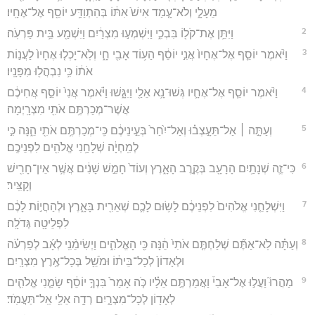
מֵעָלָ֑י וְלֹא־עָ֤מַד אִישׁ֙ אִתּ֔וֹ בְּהִתְוַדַּ֥ע יוֹסֵ֖ף אֶל־אֶחָֽיו׃
2
וַיִּתֵּ֥ן אֶת־קֹל֖וֹ בִּבְכִ֑י וַיִּשְׁמְע֣וּ מִצְרַ֔יִם וַיִּשְׁמַ֖ע בֵּ֥ית פַּרְעֹֽה׃
3
וַיֹּ֨אמֶר יוֹסֵ֤ף אֶל־אֶחָיו֙ אֲנִ֣י יוֹסֵ֔ף הַע֥וֹד אָבִ֖י חָ֑י וְלֹֽא־יָכְל֤וּ אֶחָיו֙ לַעֲנ֣וֹת
אֹת֔וֹ כִּ֥י נִבְהֲל֖וּ מִפָּנָֽיו׃
4
וַיֹּ֨אמֶר יוֹסֵ֧ף אֶל־אֶחָ֛יו גְּשׁוּ־נָ֥א אֵלַ֖י וַיִּגָּ֑שׁוּ וַיֹּ֗אמֶר אֲנִי֙ יוֹסֵ֣ף אֲחִיכֶ֔ם
אֲשֶׁר־מְכַרְתֶּ֥ם אֹתִ֖י מִצְרָֽיְמָה׃
5
וְעַתָּ֣ה ׀ אַל־תֵּעָ֣צְב֗וּ וְאַל־יִ֙חַר֙ בְּעֵ֣ינֵיכֶ֔ם כִּֽי־מְכַרְתֶּ֥ם אֹתִ֖י הֵ֑נָּה כִּ֣י
לְמִֽחְיָ֔ה שְׁלָחַ֥נִי אֱלֹהִ֖ים לִפְנֵיכֶֽם׃
6
כִּי־זֶ֛ה שְׁנָתַ֥יִם הָרָעָ֖ב בְּקֶ֣רֶב הָאָ֑רֶץ וְעוֹד֙ חָמֵ֣שׁ שָׁנִ֔ים אֲשֶׁ֥ר אֵין־חָרִ֖ישׁ
וְקָצִּֽיר׃
7
וַיִּשְׁלָחֵ֤נִי אֱלֹהִים֙ לִפְנֵיכֶ֔ם לָשׂ֥וּם לָכֶ֛ם שְׁאֵרִ֖ית בָּאָ֑רֶץ וּלְהַחֲי֣וֹת לָכֶ֔ם
לִפְלֵיטָ֖ה גְּדֹלָֽה׃
8
וְעַתָּ֗ה לֹֽא־אַתֶּ֞ם שְׁלַחְתֶּ֤ם אֹתִי֙ הֵ֔נָּה כִּ֖י הָאֱלֹהִ֑ים וַיְשִׂימֵ֨נִֽי לְאָ֜ב לְפַרְעֹ֗ה
וּלְאָדוֹן֙ לְכָל־בֵּית֔וֹ וּמֹשֵׁ֖ל בְּכָל־אֶ֥רֶץ מִצְרָֽיִם׃
9
מַהֲרוּ֮ וַעֲל֣וּ אֶל־אָבִי֒ וַאֲמַרְתֶּ֣ם אֵלָ֗יו כֹּ֤ה אָמַר֙ בִּנְךָ֣ יוֹסֵ֔ף שָׂמַ֧נִי אֱלֹהִ֛ים
לְאָד֖וֹן לְכָל־מִצְרָ֑יִם רְדָ֥ה אֵלַ֖י אַֽל־תַּעֲמֹֽד׃