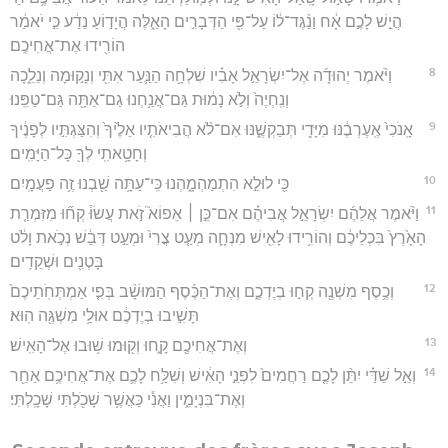
הֲיֵ֣שׁ לָכֶ֣ם אָ֔ח וַנַ֨גֶּד־ל֔וֹ עַל־פִּ֖י הַדְּבָרִ֣ים הָאֵ֑לֶּה הֲיָד֣וֹעַ נֵדַ֔ע כִּ֣י יֹאמַ֔ר
הוֹרִ֖ידוּ אֶת־אֲחִיכֶֽם׃
8
וַיֹּ֨אמֶר יְהוּדָ֜ה אֶל־יִשְׂרָאֵ֣ל אָבִ֗יו שִׁלְחָ֥ה הַנַּ֛עַר אִתִּ֖י וְנָק֣וּמָה וְנֵלֵ֑כָה
וְנִֽחְיֶה֙ וְלֹ֣א נָמ֔וּת גַּם־אֲנַ֥חְנוּ גַם־אַתָּ֖ה גַּם־טַפֵּֽנוּ׃
9
אָֽנֹכִי֙ אֶֽעֶרְבֶ֔נּוּ מִיָּדִ֖י תְּבַקְשֶׁ֑נּוּ אִם־לֹ֨א הֲבִיאֹתִ֤יו אֵלֶ֙יךָ֙ וְהִצַּגְתִּ֣יו לְפָנֶ֔יךָ
וְחָטָ֥אתִֽי לְךָ֖ כָּל־הַיָּמִֽים׃
10
כִּ֖י לוּלֵ֣א הִתְמַהְמָ֑הְנוּ כִּֽי־עַתָּ֥ה שַׁ֖בְנוּ זֶ֥ה פַעֲמָֽיִם׃
11
וַיֹּ֨אמֶר אֲלֵהֶ֜ם יִשְׂרָאֵ֣ל אֲבִיהֶ֗ם אִם־כֵּ֣ן ׀ אֵפוֹא֮ זֹ֣את עֲשׂוּ֒ קְח֞וּ מִזִּמְרַ֤ת
הָאָ֙רֶץ֙ בִּכְלֵיכֶ֔ם וְהוֹרִ֥ידוּ לָאִ֖ישׁ מִנְחָ֑ה מְעַ֤ט צֳרִי֙ וּמְעַ֣ט דְּבַ֔שׁ נְכֹ֣את וָלֹ֔ט
בָּטְנִ֖ים וּשְׁקֵדִֽים׃
12
וְכֶ֥סֶף מִשְׁנֶ֖ה קְח֣וּ בְיֶדְכֶ֑ם וְאֶת־הַכֶּ֜סֶף הַמּוּשָׁ֨ב בְּפִ֤י אַמְתְּחֹֽתֵיכֶם֙
תָּשִׁ֣יבוּ בְיֶדְכֶ֔ם אוּלַ֥י מִשְׁגֶּ֖ה הֽוּא׃
13
וְאֶת־אֲחִיכֶ֖ם קָ֑חוּ וְק֖וּמוּ שׁ֥וּבוּ אֶל־הָאִֽישׁ׃
14
וְאֵ֣ל שַׁדַּ֗י יִתֵּ֨ן לָכֶ֤ם רַחֲמִים֙ לִפְנֵ֣י הָאִ֔ישׁ וְשִׁלַּ֥ח לָכֶ֛ם אֶת־אֲחִיכֶ֥ם אַחֵ֖ר
וְאֶת־בִּנְיָמִ֑ין וַאֲנִ֕י כַּאֲשֶׁ֥ר שָׁכֹ֖לְתִּי שָׁכָֽלְתִּי׃