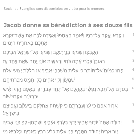
Seuls les Évangiles sont disponibles en vidéo pour le moment.
Jacob donne sa bénédiction à ses douze fils
1
וַיִּקְרָ֥א יַעֲקֹ֖ב אֶל־בָּנָ֑יו וַיֹּ֗אמֶר הֵאָֽסְפוּ֙ וְאַגִּ֣ידָה לָכֶ֔ם אֵ֛ת אֲשֶׁר־יִקְרָ֥א
אֶתְכֶ֖ם בְּאַחֲרִ֥ית הַיָּמִֽים׃
2
הִקָּבְצ֥וּ וְשִׁמְע֖וּ בְּנֵ֣י יַעֲקֹ֑ב וְשִׁמְע֖וּ אֶל־יִשְׂרָאֵ֥ל אֲבִיכֶֽם׃
3
רְאוּבֵן֙ בְּכֹ֣רִי אַ֔תָּה כֹּחִ֖י וְרֵאשִׁ֣ית אוֹנִ֑י יֶ֥תֶר שְׂאֵ֖ת וְיֶ֥תֶר עָֽז׃
4
פַּ֤חַז כַּמַּ֙יִם֙ אַל־תּוֹתַ֔ר כִּ֥י עָלִ֖יתָ מִשְׁכְּבֵ֣י אָבִ֑יךָ אָ֥ז חִלַּ֖לְתָּ יְצוּעִ֥י עָלָֽה׃
5
שִׁמְע֥וֹן וְלֵוִ֖י אַחִ֑ים כְּלֵ֥י חָמָ֖ס מְכֵרֹתֵיהֶֽם׃
6
בְּסֹדָם֙ אַל־תָּבֹ֣א נַפְשִׁ֔י בִּקְהָלָ֖ם אַל־תֵּחַ֣ד כְּבֹדִ֑י כִּ֤י בְאַפָּם֙ הָ֣רְגוּ אִ֔ישׁ
וּבִרְצֹנָ֖ם עִקְּרוּ־שֽׁוֹר׃
7
אָר֤וּר אַפָּם֙ כִּ֣י עָ֔ז וְעֶבְרָתָ֖ם כִּ֣י קָשָׁ֑תָה אֲחַלְּקֵ֣ם בְּיַעֲקֹ֔ב וַאֲפִיצֵ֖ם
בְּיִשְׂרָאֵֽל׃
8
יְהוּדָ֗ה אַתָּה֙ יוֹד֣וּךָ אַחֶ֔יךָ יָדְךָ֖ בְּעֹ֣רֶף אֹיְבֶ֑יךָ יִשְׁתַּחֲוּ֥וּ לְךָ֖ בְּנֵ֥י אָבִֽיךָ׃
9
גּ֤וּר אַרְיֵה֙ יְהוּדָ֔ה מִטֶּ֖רֶף בְּנִ֣י עָלִ֑יתָ כָּרַ֨ע רָבַ֧ץ כְּאַרְיֵ֛ה וּכְלָבִ֖יא מִ֥י