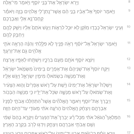
8
וַיַּ֥רְא יִשְׂרָאֵ֖ל אֶת־בְּנֵ֣י יוֹסֵ֑ף וַיֹּ֖אמֶר מִי־אֵֽלֶּה׃
9
וַיֹּ֤אמֶר יוֹסֵף֙ אֶל־אָבִ֔יו בָּנַ֣י הֵ֔ם אֲשֶׁר־נָֽתַן־לִ֥י אֱלֹהִ֖ים בָּזֶ֑ה וַיֹּאמַ֕ר
קָֽחֶם־נָ֥א אֵלַ֖י וַאֲבָרֲכֵֽם׃
10
וְעֵינֵ֤י יִשְׂרָאֵל֙ כָּבְד֣וּ מִזֹּ֔קֶן לֹ֥א יוּכַ֖ל לִרְא֑וֹת וַיַּגֵּ֤שׁ אֹתָם֙ אֵלָ֔יו וַיִּשַּׁ֥ק לָהֶ֖ם
וַיְחַבֵּ֥ק לָהֶֽם׃
11
וַיֹּ֤אמֶר יִשְׂרָאֵל֙ אֶל־יוֹסֵ֔ף רְאֹ֥ה פָנֶ֖יךָ לֹ֣א פִלָּ֑לְתִּי וְהִנֵּ֨ה הֶרְאָ֥ה אֹתִ֛י
אֱלֹהִ֖ים גַּ֥ם אֶת־זַרְעֶֽךָ׃
12
וַיּוֹצֵ֥א יוֹסֵ֛ף אֹתָ֖ם מֵעִ֣ם בִּרְכָּ֑יו וַיִּשְׁתַּ֥חוּ לְאַפָּ֖יו אָֽרְצָה׃
13
וַיִּקַּ֣ח יוֹסֵף֮ אֶת־שְׁנֵיהֶם֒ אֶת־אֶפְרַ֤יִם בִּֽימִינוֹ֙ מִשְּׂמֹ֣אל יִשְׂרָאֵ֔ל
וְאֶת־מְנַשֶּׁ֥ה בִשְׂמֹאל֖וֹ מִימִ֣ין יִשְׂרָאֵ֑ל וַיַּגֵּ֖שׁ אֵלָֽיו׃
14
וַיִּשְׁלַח֩ יִשְׂרָאֵ֨ל אֶת־יְמִינ֜וֹ וַיָּ֨שֶׁת עַל־רֹ֤אשׁ אֶפְרַ֙יִם֙ וְה֣וּא הַצָּעִ֔יר
וְאֶת־שְׂמֹאל֖וֹ עַל־רֹ֣אשׁ מְנַשֶּׁ֑ה שִׂכֵּל֙ אֶת־יָדָ֔יו כִּ֥י מְנַשֶּׁ֖ה הַבְּכֽוֹר׃
15
וַיְבָ֥רֶךְ אֶת־יוֹסֵ֖ף וַיֹּאמַ֑ר הָֽאֱלֹהִ֡ים אֲשֶׁר֩ הִתְהַלְּכ֨וּ אֲבֹתַ֤י לְפָנָיו֙
אַבְרָהָ֣ם וְיִצְחָ֔ק הָֽאֱלֹהִים֙ הָרֹעֶ֣ה אֹתִ֔י מֵעוֹדִ֖י עַד־הַיּ֥וֹם הַזֶּֽה׃
16
הַמַּלְאָךְ֩ הַגֹּאֵ֨ל אֹתִ֜י מִכָּל־רָ֗ע יְבָרֵךְ֮ אֶת־הַנְּעָרִים֒ וְיִקָּרֵ֤א בָהֶם֙ שְׁמִ֔י
וְשֵׁ֥ם אֲבֹתַ֖י אַבְרָהָ֣ם וְיִצְחָ֑ק וְיִדְגּ֥וּ לָרֹ֖ב בְּקֶ֥רֶב הָאָֽרֶץ׃
17
וַיַּ֣רְא יוֹסֵ֗ף כִּי־יָשִׁ֨ית אָבִ֧יו יַד־יְמִינ֛וֹ עַל־רֹ֥אשׁ אֶפְרַ֖יִם וַיֵּ֣רַע בְּעֵינָ֑יו