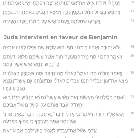
11
וַֽיְמַהֲר֗וּ וַיּוֹרִ֛דוּ אִ֥ישׁ אֶת־אַמְתַּחְתּ֖וֹ אָ֑רְצָה וַֽיִּפְתְּח֖וּ אִ֥ישׁ אַמְתַּחְתּֽוֹ׃
12
וַיְחַפֵּ֕שׂ בַּגָּד֣וֹל הֵחֵ֔ל וּבַקָּטֹ֖ן כִּלָּ֑ה וַיִּמָּצֵא֙ הַגָּבִ֔יעַ בְּאַמְתַּ֖חַת בִּנְיָמִֽן׃
13
וַֽיִּקְרְע֖וּ שִׂמְלֹתָ֑ם וַֽיַּעֲמֹס֙ אִ֣ישׁ עַל־חֲמֹר֔וֹ וַיָּשֻׁ֖בוּ הָעִֽירָה׃
Juda intervient en faveur de Benjamin
14
וַיָּבֹ֨א יְהוּדָ֤ה וְאֶחָיו֙ בֵּ֣יתָה יוֹסֵ֔ף וְה֖וּא עוֹדֶ֣נּוּ שָׁ֑ם וַיִּפְּל֥וּ לְפָנָ֖יו אָֽרְצָה׃
15
וַיֹּ֤אמֶר לָהֶם֙ יוֹסֵ֔ף מָֽה־הַמַּעֲשֶׂ֥ה הַזֶּ֖ה אֲשֶׁ֣ר עֲשִׂיתֶ֑ם הֲל֣וֹא יְדַעְתֶּ֔ם
כִּֽי־נַחֵ֧שׁ יְנַחֵ֛שׁ אִ֖ישׁ אֲשֶׁ֥ר כָּמֹֽנִי׃
16
וַיֹּ֣אמֶר יְהוּדָ֗ה מַה־נֹּאמַר֙ לַֽאדֹנִ֔י מַה־נְּדַבֵּ֖ר וּמַה־נִּצְטַדָּ֑ק הָאֱלֹהִ֗ים
מָצָא֙ אֶת־עֲוֺ֣ן עֲבָדֶ֔יךָ הִנֶּנּ֤וּ עֲבָדִים֙ לַֽאדֹנִ֔י גַּם־אֲנַ֕חְנוּ גַּ֛ם אֲשֶׁר־נִמְצָ֥א
הַגָּבִ֖יעַ בְּיָדֽוֹ׃
17
וַיֹּ֕אמֶר חָלִ֣ילָה לִּ֔י מֵעֲשׂ֖וֹת זֹ֑את הָאִ֡ישׁ אֲשֶׁר֩ נִמְצָ֨א הַגָּבִ֜יעַ בְּיָד֗וֹ ה֚וּא
יִהְיֶה־לִּ֣י עָ֔בֶד וְאַתֶּ֕ם עֲל֥וּ לְשָׁל֖וֹם אֶל־אֲבִיכֶֽם׃
18
וַיִּגַּ֨שׁ אֵלָ֜יו יְהוּדָ֗ה וַיֹּאמֶר֮ בִּ֣י אֲדֹנִי֒ יְדַבֶּר־נָ֨א עַבְדְּךָ֤ דָבָר֙ בְּאָזְנֵ֣י אֲדֹנִ֔י
וְאַל־יִ֥חַר אַפְּךָ֖ בְּעַבְדֶּ֑ךָ כִּ֥י כָמ֖וֹךָ כְּפַרְעֹֽה׃
19
אֲדֹנִ֣י שָׁאַ֔ל אֶת־עֲבָדָ֖יו לֵאמֹ֑ר הֲיֵשׁ־לָכֶ֥ם אָ֖ב אוֹ־אָֽח׃