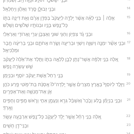
וּבְנֵ֖י יִשָׂשכָ֑ר תּוֹלָ֥ע וּפֻוָּ֖ה וְי֥וֹב וְשִׁמְרֽוֹן׃
14
וּבְנֵ֖י זְבוּלֻ֑ן סֶ֥רֶד וְאֵל֖וֹן וְיַחְלְאֵֽל׃
15
אֵ֣לֶּה ׀ בְּנֵ֣י לֵאָ֗ה אֲשֶׁ֨ר יָֽלְדָ֤ה לְיַעֲקֹב֙ בְּפַדַּ֣ן אֲרָ֔ם וְאֵ֖ת דִּינָ֣ה בִתּ֑וֹ
כָּל־נֶ֧פֶשׁ בָּנָ֛יו וּבְנוֹתָ֖יו שְׁלֹשִׁ֥ים וְשָׁלֹֽשׁ׃
16
וּבְנֵ֣י גָ֔ד צִפְי֥וֹן וְחַגִּ֖י שׁוּנִ֣י וְאֶצְבֹּ֑ן עֵרִ֥י וַֽאֲרוֹדִ֖י וְאַרְאֵלִֽי׃
17
וּבְנֵ֣י אָשֵׁ֗ר יִמְנָ֧ה וְיִשְׁוָ֛ה וְיִשְׁוִ֥י וּבְרִיעָ֖ה וְשֶׂ֣רַח אֲחֹתָ֑ם וּבְנֵ֣י בְרִיעָ֔ה חֶ֖בֶר
וּמַלְכִּיאֵֽל׃
18
אֵ֚לֶּה בְּנֵ֣י זִלְפָּ֔ה אֲשֶׁר־נָתַ֥ן לָבָ֖ן לְלֵאָ֣ה בִתּ֑וֹ וַתֵּ֤לֶד אֶת־אֵ֙לֶּה֙ לְיַעֲקֹ֔ב
שֵׁ֥שׁ עֶשְׂרֵ֖ה נָֽפֶשׁ׃
19
בְּנֵ֤י רָחֵל֙ אֵ֣שֶׁת יַֽעֲקֹ֔ב יוֹסֵ֖ף וּבִנְיָמִֽן׃
20
וַיִּוָּלֵ֣ד לְיוֹסֵף֮ בְּאֶ֣רֶץ מִצְרַיִם֒ אֲשֶׁ֤ר יָֽלְדָה־לּוֹ֙ אָֽסְנַ֔ת בַּת־פּ֥וֹטִי פֶ֖רַע כֹּהֵ֣ן
אֹ֑ן אֶת־מְנַשֶּׁ֖ה וְאֶת־אֶפְרָֽיִם׃
21
וּבְנֵ֣י בִנְיָמִ֗ן בֶּ֤לַע וָבֶ֙כֶר֙ וְאַשְׁבֵּ֔ל גֵּרָ֥א וְנַעֲמָ֖ן אֵחִ֣י וָרֹ֑אשׁ מֻפִּ֥ים וְחֻפִּ֖ים
וָאָֽרְדְּ׃
22
אֵ֚לֶּה בְּנֵ֣י רָחֵ֔ל אֲשֶׁ֥ר יֻלַּ֖ד לְיַעֲקֹ֑ב כָּל־נֶ֖פֶשׁ אַרְבָּעָ֥ה עָשָֽׂר׃
23
וּבְנֵי־דָ֖ן חֻשִֽׁים׃
24