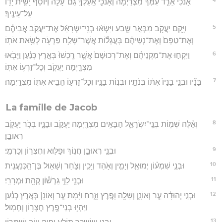
אָנֹכִ֗י אֵרֵ֤ד עִמְּךָ֙ מִצְרַ֔יְמָה וְאָנֹכִ֖י אַֽעַלְךָ֣ גַם־עָלֹ֑ה וְיוֹסֵ֕ף יָשִׁ֥ית יָד֖וֹ
עַל־עֵינֶֽיךָ׃
5
וַיָּ֥קָם יַעֲקֹ֖ב מִבְּאֵ֣ר שָׁ֑בַע וַיִּשְׂא֨וּ בְנֵֽי־יִשְׂרָאֵ֜ל אֶת־יַעֲקֹ֣ב אֲבִיהֶ֗ם
וְאֶת־טַפָּם֙ וְאֶת־נְשֵׁיהֶ֔ם בָּעֲגָל֕וֹת אֲשֶׁר־שָׁלַ֥ח פַּרְעֹ֖ה לָשֵׂ֥את אֹתֽוֹ׃
6
וַיִּקְח֣וּ אֶת־מִקְנֵיהֶ֗ם וְאֶת־רְכוּשָׁם֙ אֲשֶׁ֤ר רָֽכְשׁוּ֙ בְּאֶ֣רֶץ כְּנַ֔עַן וַיָּבֹ֖אוּ
מִצְרָ֑יְמָה יַעֲקֹ֖ב וְכָל־זַרְע֥וֹ אִתּֽוֹ׃
7
בָּנָ֞יו וּבְנֵ֤י בָנָיו֙ אִתּ֔וֹ בְּנֹתָ֛יו וּבְנ֥וֹת בָּנָ֖יו וְכָל־זַרְע֑וֹ הֵבִ֥יא אִתּ֖וֹ מִצְרָֽיְמָה׃
La famille de Jacob
8
וְאֵ֨לֶּה שְׁמ֧וֹת בְּנֵֽי־יִשְׂרָאֵ֛ל הַבָּאִ֥ים מִצְרַ֖יְמָה יַעֲקֹ֣ב וּבָנָ֑יו בְּכֹ֥ר יַעֲקֹ֖ב
רְאוּבֵֽן׃
9
וּבְנֵ֖י רְאוּבֵ֑ן חֲנ֥וֹךְ וּפַלּ֖וּא וְחֶצְר֥וֹן וְכַרְמִֽי׃
10
וּבְנֵ֣י שִׁמְע֗וֹן יְמוּאֵ֧ל וְיָמִ֛ין וְאֹ֖הַד וְיָכִ֣ין וְצֹ֑חַר וְשָׁא֖וּל בֶּן־הַֽכְּנַעֲנִֽית׃
11
וּבְנֵ֖י לֵוִ֑י גֵּרְשׁ֕וֹן קְהָ֖ת וּמְרָרִֽי׃
12
וּבְנֵ֣י יְהוּדָ֗ה עֵ֧ר וְאוֹנָ֛ן וְשֵׁלָ֖ה וָפֶ֣רֶץ וָזָ֑רַח וַיָּ֨מָת עֵ֤ר וְאוֹנָן֙ בְּאֶ֣רֶץ כְּנַ֔עַן
וַיִּהְי֥וּ בְנֵי־פֶ֖רֶץ חֶצְר֥וֹן וְחָמֽוּל׃
13