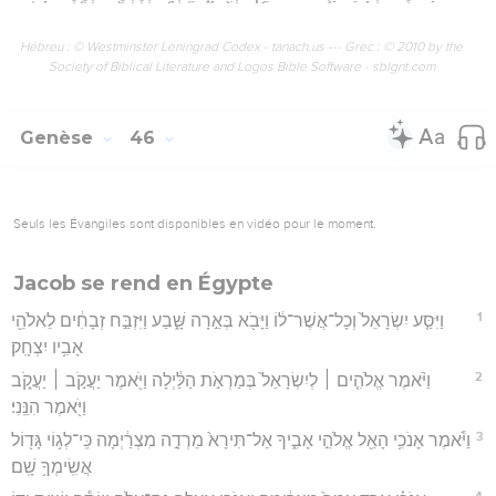
Hébreu : © Westminster Leningrad Codex - tanach.us --- Grec : © 2010 by the
Society of Biblical Literature and Logos Bible Software - sblgnt.com
Genèse
46
Seuls les Évangiles sont disponibles en vidéo pour le moment.
Jacob se rend en Égypte
1
וַיִּסַּ֤ע יִשְׂרָאֵל֙ וְכָל־אֲשֶׁר־ל֔וֹ וַיָּבֹ֖א בְּאֵ֣רָה שָּׁ֑בַע וַיִּזְבַּ֣ח זְבָחִ֔ים לֵאלֹהֵ֖י
אָבִ֥יו יִצְחָֽק׃
2
וַיֹּ֨אמֶר אֱלֹהִ֤ים ׀ לְיִשְׂרָאֵל֙ בְּמַרְאֹ֣ת הַלַּ֔יְלָה וַיֹּ֖אמֶר יַעֲקֹ֣ב ׀ יַעֲקֹ֑ב
וַיֹּ֖אמֶר הִנֵּֽנִי׃
3
וַיֹּ֕אמֶר אָנֹכִ֥י הָאֵ֖ל אֱלֹהֵ֣י אָבִ֑יךָ אַל־תִּירָא֙ מֵרְדָ֣ה מִצְרַ֔יְמָה כִּֽי־לְג֥וֹי גָּד֖וֹל
אֲשִֽׂימְךָ֥ שָֽׁם׃
4