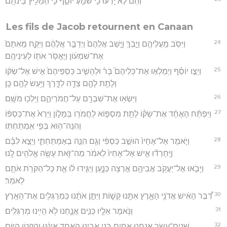
וְהֵם֙ לֹ֣א יָֽדְע֔וּ כִּ֥י שֹׁמֵ֖עַ יוֹסֵ֑ף כִּ֥י הַמֵּלִ֖יץ בֵּינֹתָֽם׃
Les fils de Jacob retournent en Canaan
24
וַיִּסֹּ֥ב מֵֽעֲלֵיהֶ֖ם וַיֵּ֑בְךְּ וַיָּ֤שָׁב אֲלֵהֶם֙ וַיְדַבֵּ֣ר אֲלֵהֶ֔ם וַיִּקַּ֤ח מֵֽאִתָּם֙
אֶת־שִׁמְע֔וֹן וַיֶּאֱסֹ֥ר אֹת֖וֹ לְעֵינֵיהֶֽם׃
25
וַיְצַ֣ו יוֹסֵ֗ף וַיְמַלְא֣וּ אֶת־כְּלֵיהֶם֮ בָּר֒ וּלְהָשִׁ֤יב כַּסְפֵּיהֶם֙ אִ֣ישׁ אֶל־שַׂקּ֔וֹ
וְלָתֵ֥ת לָהֶ֛ם צֵדָ֖ה לַדָּ֑רֶךְ וַיַּ֥עַשׂ לָהֶ֖ם כֵּֽן׃
26
וַיִּשְׂא֥וּ אֶת־שִׁבְרָ֖ם עַל־חֲמֹרֵיהֶ֑ם וַיֵּלְכ֖וּ מִשָּֽׁם׃
27
וַיִּפְתַּ֨ח הָאֶחָ֜ד אֶת־שַׂקּ֗וֹ לָתֵ֥ת מִסְפּ֛וֹא לַחֲמֹר֖וֹ בַּמָּל֑וֹן וַיַּרְא֙ אֶת־כַּסְפּ֔וֹ
וְהִנֵּה־ה֖וּא בְּפִ֥י אַמְתַּחְתּֽוֹ׃
28
וַיֹּ֤אמֶר אֶל־אֶחָיו֙ הוּשַׁ֣ב כַּסְפִּ֔י וְגַ֖ם הִנֵּ֣ה בְאַמְתַּחְתִּ֑י וַיֵּצֵ֣א לִבָּ֗ם
וַיֶּֽחֶרְד֞וּ אִ֤ישׁ אֶל־אָחִיו֙ לֵאמֹ֔ר מַה־זֹּ֛את עָשָׂ֥ה אֱלֹהִ֖ים לָֽנוּ׃
29
וַיָּבֹ֛אוּ אֶל־יַעֲקֹ֥ב אֲבִיהֶ֖ם אַ֣רְצָה כְּנָ֑עַן וַיַּגִּ֣ידוּ ל֔וֹ אֵ֛ת כָּל־הַקֹּרֹ֥ת אֹתָ֖ם
לֵאמֹֽר׃
30
דִּ֠בֶּר הָאִ֨ישׁ אֲדֹנֵ֥י הָאָ֛רֶץ אִתָּ֖נוּ קָשׁ֑וֹת וַיִּתֵּ֣ן אֹתָ֔נוּ כִּֽמְרַגְּלִ֖ים אֶת־הָאָֽרֶץ׃
31
וַנֹּ֥אמֶר אֵלָ֖יו כֵּנִ֣ים אֲנָ֑חְנוּ לֹ֥א הָיִ֖ינוּ מְרַגְּלִֽים׃
32
שְׁנֵים־עָשָׂ֥ר אֲנַ֛חְנוּ אַחִ֖ים בְּנֵ֣י אָבִ֑ינוּ הָאֶחָ֣ד אֵינֶ֔נּוּ וְהַקָּטֹ֥ן הַיּ֛וֹם