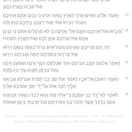
אֶת־אָבִ֖ינוּ בְּאֶ֥רֶץ כְּנָֽעַן׃
33
וַיֹּ֣אמֶר אֵלֵ֗ינוּ הָאִישׁ֙ אֲדֹנֵ֣י הָאָ֔רֶץ בְּזֹ֣את אֵדַ֔ע כִּ֥י כֵנִ֖ים אַתֶּ֑ם אֲחִיכֶ֤ם
הָֽאֶחָד֙ הַנִּ֣יחוּ אִתִּ֔י וְאֶת־רַעֲב֥וֹן בָּתֵּיכֶ֖ם קְח֥וּ וָלֵֽכוּ׃
34
וְ֠הָבִיאוּ אֶת־אֲחִיכֶ֣ם הַקָּטֹן֮ אֵלַי֒ וְאֵֽדְעָ֗ה כִּ֣י לֹ֤א מְרַגְּלִים֙ אַתֶּ֔ם כִּ֥י כֵנִ֖ים
אַתֶּ֑ם אֶת־אֲחִיכֶם֙ אֶתֵּ֣ן לָכֶ֔ם וְאֶת־הָאָ֖רֶץ תִּסְחָֽרוּ׃
35
וַיְהִ֗י הֵ֚ם מְרִיקִ֣ים שַׂקֵּיהֶ֔ם וְהִנֵּה־אִ֥ישׁ צְרוֹר־כַּסְפּ֖וֹ בְּשַׂקּ֑וֹ וַיִּרְא֞וּ
אֶת־צְרֹר֧וֹת כַּסְפֵּיהֶ֛ם הֵ֥מָּה וַאֲבִיהֶ֖ם וַיִּירָֽאוּ׃
36
וַיֹּ֤אמֶר אֲלֵהֶם֙ יַעֲקֹ֣ב אֲבִיהֶ֔ם אֹתִ֖י שִׁכַּלְתֶּ֑ם יוֹסֵ֤ף אֵינֶ֙נּוּ֙ וְשִׁמְע֣וֹן אֵינֶ֔נּוּ
וְאֶת־בִּנְיָמִ֣ן תִּקָּ֔חוּ עָלַ֖י הָי֥וּ כֻלָּֽנָה׃
37
וַיֹּ֤אמֶר רְאוּבֵן֙ אֶל־אָבִ֣יו לֵאמֹ֔ר אֶת־שְׁנֵ֤י בָנַי֙ תָּמִ֔ית אִם־לֹ֥א אֲבִיאֶ֖נּוּ
אֵלֶ֑יךָ תְּנָ֤ה אֹתוֹ֙ עַל־יָדִ֔י וַאֲנִ֖י אֲשִׁיבֶ֥נּוּ אֵלֶֽיךָ׃
38
וַיֹּ֕אמֶר לֹֽא־יֵרֵ֥ד בְּנִ֖י עִמָּכֶ֑ם כִּֽי־אָחִ֨יו מֵ֜ת וְה֧וּא לְבַדּ֣וֹ נִשְׁאָ֗ר וּקְרָאָ֤הוּ
אָסוֹן֙ בַּדֶּ֙רֶךְ֙ אֲשֶׁ֣ר תֵּֽלְכוּ־בָ֔הּ וְהוֹרַדְתֶּ֧ם אֶת־שֵׂיבָתִ֛י בְּיָג֖וֹן שְׁאֽוֹלָה׃
Hébreu : © Westminster Leningrad Codex - tanach.us --- Grec : © 2010 by the
Society of Biblical Literature and Logos Bible Software - sblgnt.com