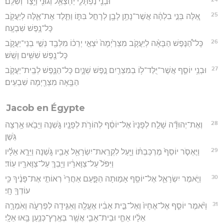
וּבְנֵ֖י נַפְתָּלִ֑י יַחְצְאֵ֥ל וְגוּנִ֖י וְיֵ֥צֶר וְשִׁלֵּֽם׃
25
אֵ֚לֶּה בְּנֵ֣י בִלְהָ֔ה אֲשֶׁר־נָתַ֥ן לָבָ֖ן לְרָחֵ֣ל בִּתּ֑וֹ וַתֵּ֧לֶד אֶת־אֵ֛לֶּה לְיַעֲקֹ֖ב
כָּל־נֶ֥פֶשׁ שִׁבְעָֽה׃
26
כָּל־הַ֠נֶּפֶשׁ הַבָּאָ֨ה לְיַעֲקֹ֤ב מִצְרַ֙יְמָה֙ יֹצְאֵ֣י יְרֵכ֔וֹ מִלְּבַ֖ד נְשֵׁ֣י בְנֵי־יַעֲקֹ֑ב
כָּל־נֶ֖פֶשׁ שִׁשִּׁ֥ים וָשֵֽׁשׁ׃
27
וּבְנֵ֥י יוֹסֵ֛ף אֲשֶׁר־יֻלַּד־ל֥וֹ בְמִצְרַ֖יִם נֶ֣פֶשׁ שְׁנָ֑יִם כָּל־הַנֶּ֧פֶשׁ לְבֵֽית־יַעֲקֹ֛ב
הַבָּ֥אָה מִצְרַ֖יְמָה שִׁבְעִֽים׃
Jacob en Égypte
28
וְאֶת־יְהוּדָ֞ה שָׁלַ֤ח לְפָנָיו֙ אֶל־יוֹסֵ֔ף לְהוֹרֹ֥ת לְפָנָ֖יו גֹּ֑שְׁנָה וַיָּבֹ֖אוּ אַ֥רְצָה
גֹּֽשֶׁן׃
29
וַיֶּאְסֹ֤ר יוֹסֵף֙ מֶרְכַּבְתּ֔וֹ וַיַּ֛עַל לִקְרַֽאת־יִשְׂרָאֵ֥ל אָבִ֖יו גֹּ֑שְׁנָה וַיֵּרָ֣א אֵלָ֗יו
וַיִּפֹּל֙ עַל־צַוָּארָ֔יו וַיֵּ֥בְךְּ עַל־צַוָּארָ֖יו עֽוֹד׃
30
וַיֹּ֧אמֶר יִשְׂרָאֵ֛ל אֶל־יוֹסֵ֖ף אָמ֣וּתָה הַפָּ֑עַם אַחֲרֵי֙ רְאוֹתִ֣י אֶת־פָּנֶ֔יךָ כִּ֥י
עוֹדְךָ֖ חָֽי׃
31
וַיֹּ֨אמֶר יוֹסֵ֤ף אֶל־אֶחָיו֙ וְאֶל־בֵּ֣ית אָבִ֔יו אֶעֱלֶ֖ה וְאַגִּ֣ידָה לְפַרְעֹ֑ה וְאֹֽמְרָ֣ה
אֵלָ֔יו אַחַ֧י וּבֵית־אָבִ֛י אֲשֶׁ֥ר בְּאֶֽרֶץ־כְּנַ֖עַן בָּ֥אוּ אֵלָֽי׃