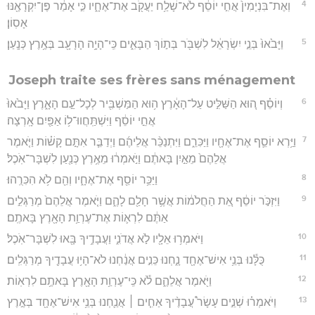
4
וְאֶת־בִּנְיָמִין֙ אֲחִ֣י יוֹסֵ֔ף לֹא־שָׁלַ֥ח יַעֲקֹ֖ב אֶת־אֶחָ֑יו כִּ֣י אָמַ֔ר פֶּן־יִקְרָאֶ֖נּוּ
אָסֽוֹן׃
5
וַיָּבֹ֙אוּ֙ בְּנֵ֣י יִשְׂרָאֵ֔ל לִשְׁבֹּ֖ר בְּת֣וֹךְ הַבָּאִ֑ים כִּֽי־הָיָ֥ה הָרָעָ֖ב בְּאֶ֥רֶץ כְּנָֽעַן׃
Joseph traite ses frères sans ménagement
6
וְיוֹסֵ֗ף ה֚וּא הַשַּׁלִּ֣יט עַל־הָאָ֔רֶץ ה֥וּא הַמַּשְׁבִּ֖יר לְכָל־עַ֣ם הָאָ֑רֶץ וַיָּבֹ֙אוּ֙
אֲחֵ֣י יוֹסֵ֔ף וַיִּשְׁתַּֽחֲווּ־ל֥וֹ אַפַּ֖יִם אָֽרְצָה׃
7
וַיַּ֥רְא יוֹסֵ֛ף אֶת־אֶחָ֖יו וַיַּכִּרֵ֑ם וַיִּתְנַכֵּ֨ר אֲלֵיהֶ֜ם וַיְדַבֵּ֧ר אִתָּ֣ם קָשׁ֗וֹת וַיֹּ֤אמֶר
אֲלֵהֶם֙ מֵאַ֣יִן בָּאתֶ֔ם וַיֹּ֣אמְר֔וּ מֵאֶ֥רֶץ כְּנַ֖עַן לִשְׁבָּר־אֹֽכֶל׃
8
וַיַּכֵּ֥ר יוֹסֵ֖ף אֶת־אֶחָ֑יו וְהֵ֖ם לֹ֥א הִכִּרֻֽהוּ׃
9
וַיִּזְכֹּ֣ר יוֹסֵ֔ף אֵ֚ת הַחֲלֹמ֔וֹת אֲשֶׁ֥ר חָלַ֖ם לָהֶ֑ם וַיֹּ֤אמֶר אֲלֵהֶם֙ מְרַגְּלִ֣ים
אַתֶּ֔ם לִרְא֛וֹת אֶת־עֶרְוַ֥ת הָאָ֖רֶץ בָּאתֶֽם׃
10
וַיֹּאמְר֥וּ אֵלָ֖יו לֹ֣א אֲדֹנִ֑י וַעֲבָדֶ֥יךָ בָּ֖אוּ לִשְׁבָּר־אֹֽכֶל׃
11
כֻּלָּ֕נוּ בְּנֵ֥י אִישׁ־אֶחָ֖ד נָ֑חְנוּ כֵּנִ֣ים אֲנַ֔חְנוּ לֹא־הָי֥וּ עֲבָדֶ֖יךָ מְרַגְּלִֽים׃
12
וַיֹּ֖אמֶר אֲלֵהֶ֑ם לֹ֕א כִּֽי־עֶרְוַ֥ת הָאָ֖רֶץ בָּאתֶ֥ם לִרְאֽוֹת׃
13
וַיֹּאמְר֗וּ שְׁנֵ֣ים עָשָׂר֩ עֲבָדֶ֨יךָ אַחִ֧ים ׀ אֲנַ֛חְנוּ בְּנֵ֥י אִישׁ־אֶחָ֖ד בְּאֶ֣רֶץ