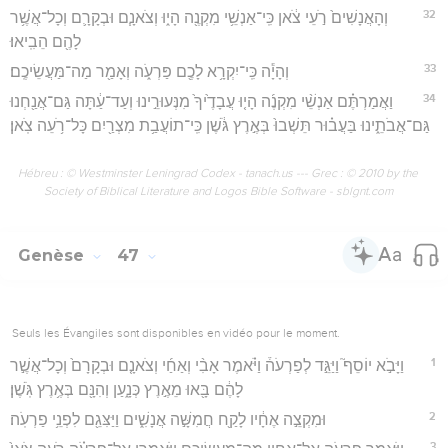
32
וְהָאֲנָשִׁים֙ רֹ֣עֵי צֹ֔אן כִּֽי־אַנְשֵׁ֥י מִקְנֶ֖ה הָי֑וּ וְצֹאנָ֧ם וּבְקָרָ֛ם וְכָל־אֲשֶׁ֥ר
לָהֶ֖ם הֵבִֽיאוּ׃
33
וְהָיָ֕ה כִּֽי־יִקְרָ֥א לָכֶ֖ם פַּרְעֹ֑ה וְאָמַ֖ר מַה־מַּעֲשֵׂיכֶֽם׃
34
וַאֲמַרְתֶּ֗ם אַנְשֵׁ֨י מִקְנֶ֜ה הָי֤וּ עֲבָדֶ֙יךָ֙ מִנְּעוּרֵ֣ינוּ וְעַד־עַ֔תָּה גַּם־אֲנַ֖חְנוּ
גַּם־אֲבֹתֵ֑ינוּ בַּעֲב֗וּר תֵּשְׁבוּ֙ בְּאֶ֣רֶץ גֹּ֔שֶׁן כִּֽי־תוֹעֲבַ֥ת מִצְרַ֖יִם כָּל־רֹ֥עֵה צֹֽאן׃
Hébreu : © Westminster Leningrad Codex - tanach.us --- Grec : © 2010 by the
Society of Biblical Literature and Logos Bible Software - sblgnt.com
Genèse
47
Seuls les Évangiles sont disponibles en vidéo pour le moment.
1
וַיָּבֹ֣א יוֹסֵף֮ וַיַּגֵּ֣ד לְפַרְעֹה֒ וַיֹּ֗אמֶר אָבִ֨י וְאַחַ֜י וְצֹאנָ֤ם וּבְקָרָם֙ וְכָל־אֲשֶׁ֣ר
לָהֶ֔ם בָּ֖אוּ מֵאֶ֣רֶץ כְּנָ֑עַן וְהִנָּ֖ם בְּאֶ֥רֶץ גֹּֽשֶׁן׃
2
וּמִקְצֵ֣ה אֶחָ֔יו לָקַ֖ח חֲמִשָּׁ֣ה אֲנָשִׁ֑ים וַיַּצִּגֵ֖ם לִפְנֵ֥י פַרְעֹֽה׃
3