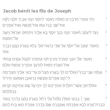
Jacob bénit les fils de Joseph
1
וַיְהִ֗י אַחֲרֵי֙ הַדְּבָרִ֣ים הָאֵ֔לֶּה וַיֹּ֣אמֶר לְיוֹסֵ֔ף הִנֵּ֥ה אָבִ֖יךָ חֹלֶ֑ה וַיִּקַּ֞ח
אֶת־שְׁנֵ֤י בָנָיו֙ עִמּ֔וֹ אֶת־מְנַשֶּׁ֖ה וְאֶת־אֶפְרָֽיִם׃
2
וַיַּגֵּ֣ד לְיַעֲקֹ֔ב וַיֹּ֕אמֶר הִנֵּ֛ה בִּנְךָ֥ יוֹסֵ֖ף בָּ֣א אֵלֶ֑יךָ וַיִּתְחַזֵּק֙ יִשְׂרָאֵ֔ל וַיֵּ֖שֶׁב
עַל־הַמִּטָּֽה׃
3
וַיֹּ֤אמֶר יַעֲקֹב֙ אֶל־יוֹסֵ֔ף אֵ֥ל שַׁדַּ֛י נִרְאָֽה־אֵלַ֥י בְּל֖וּז בְּאֶ֣רֶץ כְּנָ֑עַן וַיְבָ֖רֶךְ
אֹתִֽי׃
4
וַיֹּ֣אמֶר אֵלַ֗י הִנְנִ֤י מַפְרְךָ֙ וְהִרְבִּיתִ֔ךָ וּנְתַתִּ֖יךָ לִקְהַ֣ל עַמִּ֑ים וְנָ֨תַתִּ֜י
אֶת־הָאָ֧רֶץ הַזֹּ֛את לְזַרְעֲךָ֥ אַחֲרֶ֖יךָ אֲחֻזַּ֥ת עוֹלָֽם׃
5
וְעַתָּ֡ה שְׁנֵֽי־בָנֶיךָ֩ הַנּוֹלָדִ֨ים לְךָ֜ בְּאֶ֣רֶץ מִצְרַ֗יִם עַד־בֹּאִ֥י אֵלֶ֛יךָ מִצְרַ֖יְמָה
לִי־הֵ֑ם אֶפְרַ֙יִם֙ וּמְנַשֶּׁ֔ה כִּרְאוּבֵ֥ן וְשִׁמְע֖וֹן יִֽהְיוּ־לִֽי׃
6
וּמוֹלַדְתְּךָ֛ אֲשֶׁר־הוֹלַ֥דְתָּ אַחֲרֵיהֶ֖ם לְךָ֣ יִהְי֑וּ עַ֣ל שֵׁ֧ם אֲחֵיהֶ֛ם יִקָּרְא֖וּ
בְּנַחֲלָתָֽם׃
7
וַאֲנִ֣י ׀ בְּבֹאִ֣י מִפַּדָּ֗ן מֵ֩תָה֩ עָלַ֨י רָחֵ֜ל בְּאֶ֤רֶץ כְּנַ֙עַן֙ בַּדֶּ֔רֶךְ בְּע֥וֹד
כִּבְרַת־אֶ֖רֶץ לָבֹ֣א אֶפְרָ֑תָה וָאֶקְבְּרֶ֤הָ שָּׁם֙ בְּדֶ֣רֶךְ אֶפְרָ֔ת הִ֖וא בֵּ֥ית לָֽחֶם׃