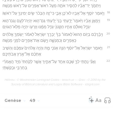
וַיִּתְמֹ֣ךְ יַד־אָבִ֗יו לְהָסִ֥יר אֹתָ֛הּ מֵעַ֥ל רֹאשׁ־אֶפְרַ֖יִם עַל־רֹ֥אשׁ מְנַשֶּֽׁה׃
18
וַיֹּ֧אמֶר יוֹסֵ֛ף אֶל־אָבִ֖יו לֹא־כֵ֣ן אָבִ֑י כִּי־זֶ֣ה הַבְּכֹ֔ר שִׂ֥ים יְמִינְךָ֖ עַל־רֹאשֽׁוֹ׃
19
וַיְמָאֵ֣ן אָבִ֗יו וַיֹּ֙אמֶר֙ יָדַ֤עְתִּֽי בְנִי֙ יָדַ֔עְתִּי גַּם־ה֥וּא יִֽהְיֶה־לְּעָ֖ם וְגַם־ה֣וּא
יִגְדָּ֑ל וְאוּלָ֗ם אָחִ֤יו הַקָּטֹן֙ יִגְדַּ֣ל מִמֶּ֔נּוּ וְזַרְע֖וֹ יִהְיֶ֥ה מְלֹֽא־הַגּוֹיִֽם׃
20
וַיְבָ֨רֲכֵ֜ם בַּיּ֣וֹם הַהוּא֮ לֵאמוֹר֒ בְּךָ֗ יְבָרֵ֤ךְ יִשְׂרָאֵל֙ לֵאמֹ֔ר יְשִֽׂמְךָ֣ אֱלֹהִ֔ים
כְּאֶפְרַ֖יִם וְכִמְנַשֶּׁ֑ה וַיָּ֥שֶׂם אֶת־אֶפְרַ֖יִם לִפְנֵ֥י מְנַשֶּֽׁה׃
21
וַיֹּ֤אמֶר יִשְׂרָאֵל֙ אֶל־יוֹסֵ֔ף הִנֵּ֥ה אָנֹכִ֖י מֵ֑ת וְהָיָ֤ה אֱלֹהִים֙ עִמָּכֶ֔ם וְהֵשִׁ֣יב
אֶתְכֶ֔ם אֶל־אֶ֖רֶץ אֲבֹתֵיכֶֽם׃
22
וַאֲנִ֞י נָתַ֧תִּֽי לְךָ֛ שְׁכֶ֥ם אַחַ֖ד עַל־אַחֶ֑יךָ אֲשֶׁ֤ר לָקַ֙חְתִּי֙ מִיַּ֣ד הָֽאֱמֹרִ֔י
בְּחַרְבִּ֖י וּבְקַשְׁתִּֽי׃
Hébreu : © Westminster Leningrad Codex - tanach.us --- Grec : © 2010 by the
Society of Biblical Literature and Logos Bible Software - sblgnt.com
Genèse
49