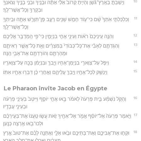
10
וְיָשַׁבְתָּ֣ בְאֶֽרֶץ־גֹּ֗שֶׁן וְהָיִ֤יתָ קָרוֹב֙ אֵלַ֔י אַתָּ֕ה וּבָנֶ֖יךָ וּבְנֵ֣י בָנֶ֑יךָ וְצֹאנְךָ֥
וּבְקָרְךָ֖ וְכָל־אֲשֶׁר־לָֽךְ׃
11
וְכִלְכַּלְתִּ֤י אֹֽתְךָ֙ שָׁ֔ם כִּי־ע֛וֹד חָמֵ֥שׁ שָׁנִ֖ים רָעָ֑ב פֶּן־תִּוָּרֵ֛שׁ אַתָּ֥ה וּבֵֽיתְךָ֖
וְכָל־אֲשֶׁר־לָֽךְ׃
12
וְהִנֵּ֤ה עֵֽינֵיכֶם֙ רֹא֔וֹת וְעֵינֵ֖י אָחִ֣י בִנְיָמִ֑ין כִּי־פִ֖י הַֽמְדַבֵּ֥ר אֲלֵיכֶֽם׃
13
וְהִגַּדְתֶּ֣ם לְאָבִ֗י אֶת־כָּל־כְּבוֹדִי֙ בְּמִצְרַ֔יִם וְאֵ֖ת כָּל־אֲשֶׁ֣ר רְאִיתֶ֑ם
וּמִֽהַרְתֶּ֛ם וְהוֹרַדְתֶּ֥ם אֶת־אָבִ֖י הֵֽנָּה׃
14
וַיִּפֹּ֛ל עַל־צַוְּארֵ֥י בִנְיָמִֽן־אָחִ֖יו וַיֵּ֑בְךְּ וּבִנְיָמִ֔ן בָּכָ֖ה עַל־צַוָּארָֽיו׃
15
וַיְנַשֵּׁ֥ק לְכָל־אֶחָ֖יו וַיֵּ֣בְךְּ עֲלֵיהֶ֑ם וְאַ֣חֲרֵי כֵ֔ן דִּבְּר֥וּ אֶחָ֖יו אִתּֽוֹ׃
Le Pharaon invite Jacob en Égypte
16
וְהַקֹּ֣ל נִשְׁמַ֗ע בֵּ֤ית פַּרְעֹה֙ לֵאמֹ֔ר בָּ֖אוּ אֲחֵ֣י יוֹסֵ֑ף וַיִּיטַב֙ בְּעֵינֵ֣י פַרְעֹ֔ה
וּבְעֵינֵ֖י עֲבָדָֽיו׃
17
וַיֹּ֤אמֶר פַּרְעֹה֙ אֶל־יוֹסֵ֔ף אֱמֹ֥ר אֶל־אַחֶ֖יךָ זֹ֣את עֲשׂ֑וּ טַֽעֲנוּ֙ אֶת־בְּעִ֣ירְכֶ֔ם
וּלְכוּ־בֹ֖אוּ אַ֥רְצָה כְּנָֽעַן׃
18
וּקְח֧וּ אֶת־אֲבִיכֶ֛ם וְאֶת־בָּתֵּיכֶ֖ם וּבֹ֣אוּ אֵלָ֑י וְאֶתְּנָ֣ה לָכֶ֗ם אֶת־טוּב֙ אֶ֣רֶץ
מִצְרַ֔יִם וְאִכְל֖וּ אֶת־חֵ֥לֶב הָאָֽרֶץ׃