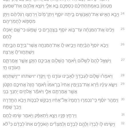
מַטְמוֹן֙ בְּאַמְתְּחֹ֣תֵיכֶ֔ם כַּסְפְּכֶ֖ם בָּ֣א אֵלָ֑י וַיּוֹצֵ֥א אֲלֵהֶ֖ם אֶת־שִׁמְעֽוֹן׃
24
וַיָּבֵ֥א הָאִ֛ישׁ אֶת־הָאֲנָשִׁ֖ים בֵּ֣יתָה יוֹסֵ֑ף וַיִּתֶּן־מַ֙יִם֙ וַיִּרְחֲצ֣וּ רַגְלֵיהֶ֔ם וַיִּתֵּ֥ן
מִסְפּ֖וֹא לַחֲמֹֽרֵיהֶֽם׃
25
וַיָּכִ֙ינוּ֙ אֶת־הַמִּנְחָ֔ה עַד־בּ֥וֹא יוֹסֵ֖ף בַּֽצָּהֳרָ֑יִם כִּ֣י שָֽׁמְע֔וּ כִּי־שָׁ֖ם יֹ֥אכְלוּ
לָֽחֶם׃
26
וַיָּבֹ֤א יוֹסֵף֙ הַבַּ֔יְתָה וַיָּבִ֥יאּוּ ל֛וֹ אֶת־הַמִּנְחָ֥ה אֲשֶׁר־בְּיָדָ֖ם הַבָּ֑יְתָה
וַיִּשְׁתַּחֲווּ־ל֖וֹ אָֽרְצָה׃
27
וַיִּשְׁאַ֤ל לָהֶם֙ לְשָׁל֔וֹם וַיֹּ֗אמֶר הֲשָׁל֛וֹם אֲבִיכֶ֥ם הַזָּקֵ֖ן אֲשֶׁ֣ר אֲמַרְתֶּ֑ם
הַעוֹדֶ֖נּוּ חָֽי׃
28
וַיֹּאמְר֗וּ שָׁל֛וֹם לְעַבְדְּךָ֥ לְאָבִ֖ינוּ עוֹדֶ֣נּוּ חָ֑י וַֽיִּקְּד֖וּ *וישתחו **וַיִּֽשְׁתַּחֲוּֽוּ׃
29
וַיִּשָּׂ֣א עֵינָ֗יו וַיַּ֞רְא אֶת־בִּנְיָמִ֣ין אָחִיו֮ בֶּן־אִמּוֹ֒ וַיֹּ֗אמֶר הֲזֶה֙ אֲחִיכֶ֣ם הַקָּטֹ֔ן
אֲשֶׁ֥ר אֲמַרְתֶּ֖ם אֵלָ֑י וַיֹּאמַ֕ר אֱלֹהִ֥ים יָחְנְךָ֖ בְּנִֽי׃
30
וַיְמַהֵ֣ר יוֹסֵ֗ף כִּֽי־נִכְמְר֤וּ רַחֲמָיו֙ אֶל־אָחִ֔יו וַיְבַקֵּ֖שׁ לִבְכּ֑וֹת וַיָּבֹ֥א הַחַ֖דְרָה
וַיֵּ֥בְךְּ שָֽׁמָּה׃
31
וַיִּרְחַ֥ץ פָּנָ֖יו וַיֵּצֵ֑א וַיִּ֨תְאַפַּ֔ק וַיֹּ֖אמֶר שִׂ֥ימוּ לָֽחֶם׃
32
וַיָּשִׂ֥ימוּ ל֛וֹ לְבַדּ֖וֹ וְלָהֶ֣ם לְבַדָּ֑ם וְלַמִּצְרִ֞ים הָאֹכְלִ֤ים אִתּוֹ֙ לְבַדָּ֔ם כִּי֩ לֹ֨א