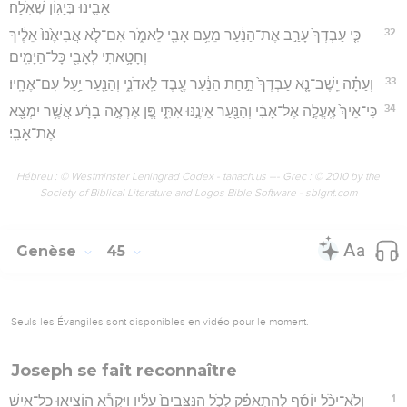
אָבִ֛ינוּ בְּיָג֖וֹן שְׁאֹֽלָה׃
32
כִּ֤י עַבְדְּךָ֙ עָרַ֣ב אֶת־הַנַּ֔עַר מֵעִ֥ם אָבִ֖י לֵאמֹ֑ר אִם־לֹ֤א אֲבִיאֶ֙נּוּ֙ אֵלֶ֔יךָ
וְחָטָ֥אתִי לְאָבִ֖י כָּל־הַיָּמִֽים׃
33
וְעַתָּ֗ה יֵֽשֶׁב־נָ֤א עַבְדְּךָ֙ תַּ֣חַת הַנַּ֔עַר עֶ֖בֶד לַֽאדֹנִ֑י וְהַנַּ֖עַר יַ֥עַל עִם־אֶחָֽיו׃
34
כִּי־אֵיךְ֙ אֶֽעֱלֶ֣ה אֶל־אָבִ֔י וְהַנַּ֖עַר אֵינֶ֣נּוּ אִתִּ֑י פֶּ֚ן אֶרְאֶ֣ה בָרָ֔ע אֲשֶׁ֥ר יִמְצָ֖א
אֶת־אָבִֽי׃
Hébreu : © Westminster Leningrad Codex - tanach.us --- Grec : © 2010 by the
Society of Biblical Literature and Logos Bible Software - sblgnt.com
Genèse
45
Seuls les Évangiles sont disponibles en vidéo pour le moment.
Joseph se fait reconnaître
1
וְלֹֽא־יָכֹ֨ל יוֹסֵ֜ף לְהִתְאַפֵּ֗ק לְכֹ֤ל הַנִּצָּבִים֙ עָלָ֔יו וַיִּקְרָ֕א הוֹצִ֥יאוּ כָל־אִ֖ישׁ