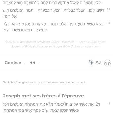
יוּכְל֜וּן הַמִּצְרִ֗ים לֶאֱכֹ֤ל אֶת־הָֽעִבְרִים֙ לֶ֔חֶם כִּי־תוֹעֵבָ֥ה הִ֖וא לְמִצְרָֽיִם׃
33
וַיֵּשְׁב֣וּ לְפָנָ֔יו הַבְּכֹר֙ כִּבְכֹ֣רָת֔וֹ וְהַצָּעִ֖יר כִּצְעִרָת֑וֹ וַיִּתְמְה֥וּ הָאֲנָשִׁ֖ים אִ֥ישׁ
אֶל־רֵעֵֽהוּ׃
34
וַיִּשָּׂ֨א מַשְׂאֹ֜ת מֵאֵ֣ת פָּנָיו֮ אֲלֵהֶם֒ וַתֵּ֜רֶב מַשְׂאַ֧ת בִּנְיָמִ֛ן מִמַּשְׂאֹ֥ת כֻּלָּ֖ם
חָמֵ֣שׁ יָד֑וֹת וַיִּשְׁתּ֥וּ וַֽיִּשְׁכְּר֖וּ עִמּֽוֹ׃
Hébreu : © Westminster Leningrad Codex - tanach.us --- Grec : © 2010 by the
Society of Biblical Literature and Logos Bible Software - sblgnt.com
Genèse
44
Seuls les Évangiles sont disponibles en vidéo pour le moment.
Joseph met ses frères à l'épreuve
1
וַיְצַ֞ו אֶת־אֲשֶׁ֣ר עַל־בֵּיתוֹ֮ לֵאמֹר֒ מַלֵּ֞א אֶת־אַמְתְּחֹ֤ת הָֽאֲנָשִׁים֙ אֹ֔כֶל
כַּאֲשֶׁ֥ר יוּכְל֖וּן שְׂאֵ֑ת וְשִׂ֥ים כֶּֽסֶף־אִ֖ישׁ בְּפִ֥י אַמְתַּחְתּֽוֹ׃