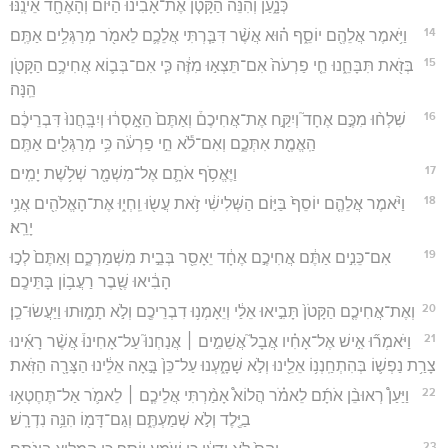
כְּנָ֑עַן וְהִנֵּ֨ה הַקָּטֹ֤ן אֶת־אָבִ֙ינוּ֙ הַיּ֔וֹם וְהָאֶחָ֖ד אֵינֶֽנּוּ׃
14
וַיֹּ֥אמֶר אֲלֵהֶ֖ם יוֹסֵ֑ף ה֗וּא אֲשֶׁ֨ר דִּבַּ֧רְתִּי אֲלֵכֶ֛ם לֵאמֹ֖ר מְרַגְּלִ֥ים אַתֶּֽם׃
15
בְּזֹ֖את תִּבָּחֵ֑נוּ חֵ֤י פַרְעֹה֙ אִם־תֵּצְא֣וּ מִזֶּ֔ה כִּ֧י אִם־בְּב֛וֹא אֲחִיכֶ֥ם הַקָּטֹ֖ן
הֵֽנָּה׃
16
שִׁלְח֨וּ מִכֶּ֣ם אֶחָד֮ וְיִקַּ֣ח אֶת־אֲחִיכֶם֒ וְאַתֶּם֙ הֵאָ֣סְר֔וּ וְיִבָּֽחֲנוּ֙ דִּבְרֵיכֶ֔ם
הַֽאֱמֶ֖ת אִתְּכֶ֑ם וְאִם־לֹ֕א חֵ֣י פַרְעֹ֔ה כִּ֥י מְרַגְּלִ֖ים אַתֶּֽם׃
17
וַיֶּאֱסֹ֥ף אֹתָ֛ם אֶל־מִשְׁמָ֖ר שְׁלֹ֥שֶׁת יָמִֽים׃
18
וַיֹּ֨אמֶר אֲלֵהֶ֤ם יוֹסֵף֙ בַּיּ֣וֹם הַשְּׁלִישִׁ֔י זֹ֥את עֲשׂ֖וּ וִֽחְי֑וּ אֶת־הָאֱלֹהִ֖ים אֲנִ֥י
יָרֵֽא׃
19
אִם־כֵּנִ֣ים אַתֶּ֔ם אֲחִיכֶ֣ם אֶחָ֔ד יֵאָסֵ֖ר בְּבֵ֣ית מִשְׁמַרְכֶ֑ם וְאַתֶּם֙ לְכ֣וּ
הָבִ֔יאוּ שֶׁ֖בֶר רַעֲב֥וֹן בָּתֵּיכֶֽם׃
20
וְאֶת־אֲחִיכֶ֤ם הַקָּטֹן֙ תָּבִ֣יאוּ אֵלַ֔י וְיֵאָמְנ֥וּ דִבְרֵיכֶ֖ם וְלֹ֣א תָמ֑וּתוּ וַיַּעֲשׂוּ־כֵֽן׃
21
וַיֹּאמְר֞וּ אִ֣ישׁ אֶל־אָחִ֗יו אֲבָל֮ אֲשֵׁמִ֣ים ׀ אֲנַחְנוּ֮ עַל־אָחִינוּ֒ אֲשֶׁ֨ר רָאִ֜ינוּ
צָרַ֥ת נַפְשׁ֛וֹ בְּהִתְחַֽנְנ֥וֹ אֵלֵ֖ינוּ וְלֹ֣א שָׁמָ֑עְנוּ עַל־כֵּן֙ בָּ֣אָה אֵלֵ֔ינוּ הַצָּרָ֖ה הַזֹּֽאת׃
22
וַיַּעַן֩ רְאוּבֵ֨ן אֹתָ֜ם לֵאמֹ֗ר הֲלוֹא֩ אָמַ֨רְתִּי אֲלֵיכֶ֧ם ׀ לֵאמֹ֛ר אַל־תֶּחֶטְא֥וּ
בַיֶּ֖לֶד וְלֹ֣א שְׁמַעְתֶּ֑ם וְגַם־דָּמ֖וֹ הִנֵּ֥ה נִדְרָֽשׁ׃
23