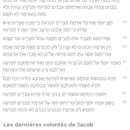
לָ֧מָּה נָמ֣וּת לְעֵינֶ֗יךָ גַּם־אֲנַ֙חְנוּ֙ גַּ֣ם אַדְמָתֵ֔נוּ קְנֵֽה־אֹתָ֥נוּ וְאֶת־אַדְמָתֵ֖נוּ
בַּלָּ֑חֶם וְנִֽהְיֶ֞ה אֲנַ֤חְנוּ וְאַדְמָתֵ֙נוּ֙ עֲבָדִ֣ים לְפַרְעֹ֔ה וְתֶן־זֶ֗רַע וְנִֽחְיֶה֙ וְלֹ֣א
נָמ֔וּת וְהָאֲדָמָ֖ה לֹ֥א תֵשָֽׁם׃
20
וַיִּ֨קֶן יוֹסֵ֜ף אֶת־כָּל־אַדְמַ֤ת מִצְרַ֙יִם֙ לְפַרְעֹ֔ה כִּֽי־מָכְר֤וּ מִצְרַ֙יִם֙ אִ֣ישׁ
שָׂדֵ֔הוּ כִּֽי־חָזַ֥ק עֲלֵהֶ֖ם הָרָעָ֑ב וַתְּהִ֥י הָאָ֖רֶץ לְפַרְעֹֽה׃
21
וְאֶ֨ת־הָעָ֔ם הֶעֱבִ֥יר אֹת֖וֹ לֶעָרִ֑ים מִקְצֵ֥ה גְבוּל־מִצְרַ֖יִם וְעַד־קָצֵֽהוּ׃
22
רַ֛ק אַדְמַ֥ת הַכֹּהֲנִ֖ים לֹ֣א קָנָ֑ה כִּי֩ חֹ֨ק לַכֹּהֲנִ֜ים מֵאֵ֣ת פַּרְעֹ֗ה וְאָֽכְל֤וּ
אֶת־חֻקָּם֙ אֲשֶׁ֨ר נָתַ֤ן לָהֶם֙ פַּרְעֹ֔ה עַל־כֵּ֕ן לֹ֥א מָכְר֖וּ אֶת־אַדְמָתָֽם׃
23
וַיֹּ֤אמֶר יוֹסֵף֙ אֶל־הָעָ֔ם הֵן֩ קָנִ֨יתִי אֶתְכֶ֥ם הַיּ֛וֹם וְאֶת־אַדְמַתְכֶ֖ם לְפַרְעֹ֑ה
הֵֽא־לָכֶ֣ם זֶ֔רַע וּזְרַעְתֶּ֖ם אֶת־הָאֲדָמָֽה׃
24
וְהָיָה֙ בַּתְּבוּאֹ֔ת וּנְתַתֶּ֥ם חֲמִישִׁ֖ית לְפַרְעֹ֑ה וְאַרְבַּ֣ע הַיָּדֹ֡ת יִהְיֶ֣ה לָכֶם֩
לְזֶ֨רַע הַשָּׂדֶ֧ה וּֽלְאָכְלְכֶ֛ם וְלַאֲשֶׁ֥ר בְּבָתֵּיכֶ֖ם וְלֶאֱכֹ֥ל לְטַפְּכֶֽם׃
25
וַיֹּאמְר֖וּ הֶחֱיִתָ֑נוּ נִמְצָא־חֵן֙ בְּעֵינֵ֣י אֲדֹנִ֔י וְהָיִ֥ינוּ עֲבָדִ֖ים לְפַרְעֹֽה׃
26
וַיָּ֣שֶׂם אֹתָ֣הּ יוֹסֵ֡ף לְחֹק֩ עַד־הַיּ֨וֹם הַזֶּ֜ה עַל־אַדְמַ֥ת מִצְרַ֛יִם לְפַרְעֹ֖ה
לַחֹ֑מֶשׁ רַ֞ק אַדְמַ֤ת הַכֹּֽהֲנִים֙ לְבַדָּ֔ם לֹ֥א הָיְתָ֖ה לְפַרְעֹֽה׃
Les dernières volontés de Jacob