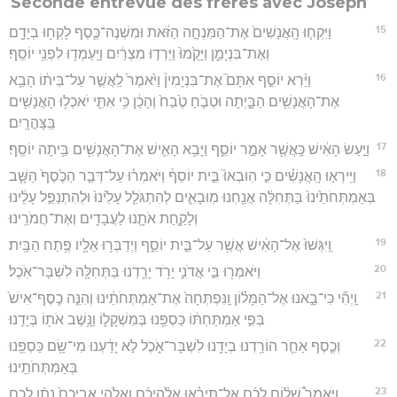
Seconde entrevue des frères avec Joseph
15
וַיִּקְח֤וּ הָֽאֲנָשִׁים֙ אֶת־הַמִּנְחָ֣ה הַזֹּ֔את וּמִשְׁנֶה־כֶּ֛סֶף לָקְח֥וּ בְיָדָ֖ם
וְאֶת־בִּנְיָמִ֑ן וַיָּקֻ֙מוּ֙ וַיֵּרְד֣וּ מִצְרַ֔יִם וַיַּֽעַמְד֖וּ לִפְנֵ֥י יוֹסֵֽף׃
16
וַיַּ֨רְא יוֹסֵ֣ף אִתָּם֮ אֶת־בִּנְיָמִין֒ וַיֹּ֙אמֶר֙ לַֽאֲשֶׁ֣ר עַל־בֵּית֔וֹ הָבֵ֥א
אֶת־הָאֲנָשִׁ֖ים הַבָּ֑יְתָה וּטְבֹ֤חַ טֶ֙בַח֙ וְהָכֵ֔ן כִּ֥י אִתִּ֛י יֹאכְל֥וּ הָאֲנָשִׁ֖ים
בַּֽצָּהֳרָֽיִם׃
17
וַיַּ֣עַשׂ הָאִ֔ישׁ כַּֽאֲשֶׁ֖ר אָמַ֣ר יוֹסֵ֑ף וַיָּבֵ֥א הָאִ֛ישׁ אֶת־הָאֲנָשִׁ֖ים בֵּ֥יתָה יוֹסֵֽף׃
18
וַיִּֽירְא֣וּ הָֽאֲנָשִׁ֗ים כִּ֣י הֽוּבְאוּ֮ בֵּ֣ית יוֹסֵף֒ וַיֹּאמְר֗וּ עַל־דְּבַ֤ר הַכֶּ֙סֶף֙ הַשָּׁ֤ב
בְּאַמְתְּחֹתֵ֙ינוּ֙ בַּתְּחִלָּ֔ה אֲנַ֖חְנוּ מֽוּבָאִ֑ים לְהִתְגֹּלֵ֤ל עָלֵ֙ינוּ֙ וּלְהִתְנַפֵּ֣ל עָלֵ֔ינוּ
וְלָקַ֧חַת אֹתָ֛נוּ לַעֲבָדִ֖ים וְאֶת־חֲמֹרֵֽינוּ׃
19
וַֽיִּגְּשׁוּ֙ אֶל־הָאִ֔ישׁ אֲשֶׁ֖ר עַל־בֵּ֣ית יוֹסֵ֑ף וַיְדַבְּר֥וּ אֵלָ֖יו פֶּ֥תַח הַבָּֽיִת׃
20
וַיֹּאמְר֖וּ בִּ֣י אֲדֹנִ֑י יָרֹ֥ד יָרַ֛דְנוּ בַּתְּחִלָּ֖ה לִשְׁבָּר־אֹֽכֶל׃
21
וַֽיְהִ֞י כִּי־בָ֣אנוּ אֶל־הַמָּל֗וֹן וַֽנִּפְתְּחָה֙ אֶת־אַמְתְּחֹתֵ֔ינוּ וְהִנֵּ֤ה כֶֽסֶף־אִישׁ֙
בְּפִ֣י אַמְתַּחְתּ֔וֹ כַּסְפֵּ֖נוּ בְּמִשְׁקָל֑וֹ וַנָּ֥שֶׁב אֹת֖וֹ בְּיָדֵֽנוּ׃
22
וְכֶ֧סֶף אַחֵ֛ר הוֹרַ֥דְנוּ בְיָדֵ֖נוּ לִשְׁבָּר־אֹ֑כֶל לֹ֣א יָדַ֔עְנוּ מִי־שָׂ֥ם כַּסְפֵּ֖נוּ
בְּאַמְתְּחֹתֵֽינוּ׃
23
וַיֹּאמֶר֩ שָׁל֨וֹם לָכֶ֜ם אַל־תִּירָ֗אוּ אֱלֹ֨הֵיכֶ֜ם וֵֽאלֹהֵ֤י אֲבִיכֶם֙ נָתַ֨ן לָכֶ֤ם