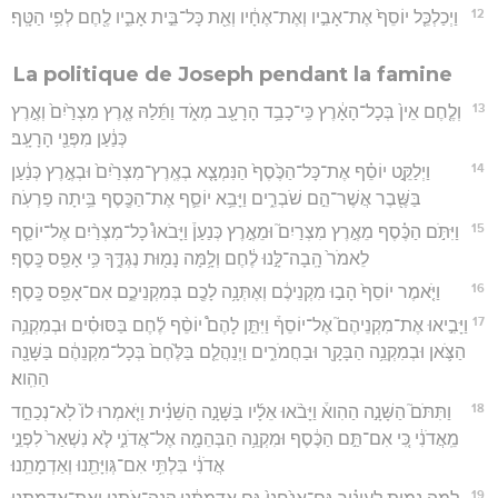
12
וַיְכַלְכֵּ֤ל יוֹסֵף֙ אֶת־אָבִ֣יו וְאֶת־אֶחָ֔יו וְאֵ֖ת כָּל־בֵּ֣ית אָבִ֑יו לֶ֖חֶם לְפִ֥י הַטָּֽף׃
La politique de Joseph pendant la famine
13
וְלֶ֤חֶם אֵין֙ בְּכָל־הָאָ֔רֶץ כִּֽי־כָבֵ֥ד הָרָעָ֖ב מְאֹ֑ד וַתֵּ֜לַהּ אֶ֤רֶץ מִצְרַ֙יִם֙ וְאֶ֣רֶץ
כְּנַ֔עַן מִפְּנֵ֖י הָרָעָֽב׃
14
וַיְלַקֵּ֣ט יוֹסֵ֗ף אֶת־כָּל־הַכֶּ֙סֶף֙ הַנִּמְצָ֤א בְאֶֽרֶץ־מִצְרַ֙יִם֙ וּבְאֶ֣רֶץ כְּנַ֔עַן
בַּשֶּׁ֖בֶר אֲשֶׁר־הֵ֣ם שֹׁבְרִ֑ים וַיָּבֵ֥א יוֹסֵ֛ף אֶת־הַכֶּ֖סֶף בֵּ֥יתָה פַרְעֹֽה׃
15
וַיִּתֹּ֣ם הַכֶּ֗סֶף מֵאֶ֣רֶץ מִצְרַיִם֮ וּמֵאֶ֣רֶץ כְּנַעַן֒ וַיָּבֹאוּ֩ כָל־מִצְרַ֨יִם אֶל־יוֹסֵ֤ף
לֵאמֹר֙ הָֽבָה־לָּ֣נוּ לֶ֔חֶם וְלָ֥מָּה נָמ֖וּת נֶגְדֶּ֑ךָ כִּ֥י אָפֵ֖ס כָּֽסֶף׃
16
וַיֹּ֤אמֶר יוֹסֵף֙ הָב֣וּ מִקְנֵיכֶ֔ם וְאֶתְּנָ֥ה לָכֶ֖ם בְּמִקְנֵיכֶ֑ם אִם־אָפֵ֖ס כָּֽסֶף׃
17
וַיָּבִ֣יאוּ אֶת־מִקְנֵיהֶם֮ אֶל־יוֹסֵף֒ וַיִּתֵּ֣ן לָהֶם֩ יוֹסֵ֨ף לֶ֜חֶם בַּסּוּסִ֗ים וּבְמִקְנֵ֥ה
הַצֹּ֛אן וּבְמִקְנֵ֥ה הַבָּקָ֖ר וּבַחֲמֹרִ֑ים וַיְנַהֲלֵ֤ם בַּלֶּ֙חֶם֙ בְּכָל־מִקְנֵהֶ֔ם בַּשָּׁנָ֖ה
הַהִֽוא׃
18
וַתִּתֹּם֮ הַשָּׁנָ֣ה הַהִוא֒ וַיָּבֹ֨אוּ אֵלָ֜יו בַּשָּׁנָ֣ה הַשֵּׁנִ֗ית וַיֹּ֤אמְרוּ לוֹ֙ לֹֽא־נְכַחֵ֣ד
מֵֽאֲדֹנִ֔י כִּ֚י אִם־תַּ֣ם הַכֶּ֔סֶף וּמִקְנֵ֥ה הַבְּהֵמָ֖ה אֶל־אֲדֹנִ֑י לֹ֤א נִשְׁאַר֙ לִפְנֵ֣י
אֲדֹנִ֔י בִּלְתִּ֥י אִם־גְּוִיָּתֵ֖נוּ וְאַדְמָתֵֽנוּ׃
19