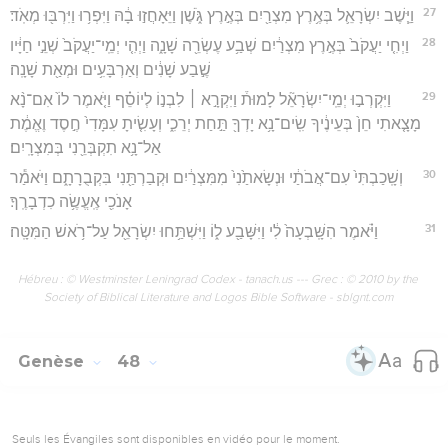
27
וַיֵּ֧שֶׁב יִשְׂרָאֵ֛ל בְּאֶ֥רֶץ מִצְרַ֖יִם בְּאֶ֣רֶץ גֹּ֑שֶׁן וַיֵּאָחֲז֣וּ בָ֔הּ וַיִּפְר֥וּ וַיִּרְבּ֖וּ מְאֹֽד׃
28
וַיְחִ֤י יַעֲקֹב֙ בְּאֶ֣רֶץ מִצְרַ֔יִם שְׁבַ֥ע עֶשְׂרֵ֖ה שָׁנָ֑ה וַיְהִ֤י יְמֵֽי־יַעֲקֹב֙ שְׁנֵ֣י חַיָּ֔יו
שֶׁ֣בַע שָׁנִ֔ים וְאַרְבָּעִ֥ים וּמְאַ֖ת שָׁנָֽה׃
29
וַיִּקְרְב֣וּ יְמֵֽי־יִשְׂרָאֵ֘ל לָמוּת֒ וַיִּקְרָ֣א ׀ לִבְנ֣וֹ לְיוֹסֵ֗ף וַיֹּ֤אמֶר לוֹ֙ אִם־נָ֨א
מָצָ֤אתִי חֵן֙ בְּעֵינֶ֔יךָ שִֽׂים־נָ֥א יָדְךָ֖ תַּ֣חַת יְרֵכִ֑י וְעָשִׂ֤יתָ עִמָּדִי֙ חֶ֣סֶד וֶאֱמֶ֔ת
אַל־נָ֥א תִקְבְּרֵ֖נִי בְּמִצְרָֽיִם׃
30
וְשָֽׁכַבְתִּי֙ עִם־אֲבֹתַ֔י וּנְשָׂאתַ֙נִי֙ מִמִּצְרַ֔יִם וּקְבַרְתַּ֖נִי בִּקְבֻרָתָ֑ם וַיֹּאמַ֕ר
אָנֹכִ֖י אֶֽעֱשֶׂ֥ה כִדְבָרֶֽךָ׃
31
וַיֹּ֗אמֶר הִשָּֽׁבְעָה֙ לִ֔י וַיִּשָּׁבַ֖ע ל֑וֹ וַיִּשְׁתַּ֥חוּ יִשְׂרָאֵ֖ל עַל־רֹ֥אשׁ הַמִּטָּֽה׃
Hébreu : © Westminster Leningrad Codex - tanach.us --- Grec : © 2010 by the
Society of Biblical Literature and Logos Bible Software - sblgnt.com
Genèse
48
Seuls les Évangiles sont disponibles en vidéo pour le moment.