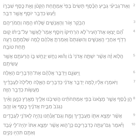
2
וְאֶת־גְּבִיעִ֞י גְּבִ֣יעַ הַכֶּ֗סֶף תָּשִׂים֙ בְּפִי֙ אַמְתַּ֣חַת הַקָּטֹ֔ן וְאֵ֖ת כֶּ֣סֶף שִׁבְר֑וֹ
וַיַּ֕עַשׂ כִּדְבַ֥ר יוֹסֵ֖ף אֲשֶׁ֥ר דִּבֵּֽר׃
3
הַבֹּ֖קֶר א֑וֹר וְהָאֲנָשִׁ֣ים שֻׁלְּח֔וּ הֵ֖מָּה וַחֲמֹרֵיהֶֽם׃
4
הֵ֠ם יָֽצְא֣וּ אֶת־הָעִיר֮ לֹ֣א הִרְחִיקוּ֒ וְיוֹסֵ֤ף אָמַר֙ לַֽאֲשֶׁ֣ר עַל־בֵּית֔וֹ ק֥וּם
רְדֹ֖ף אַחֲרֵ֣י הָֽאֲנָשִׁ֑ים וְהִשַּׂגְתָּם֙ וְאָמַרְתָּ֣ אֲלֵהֶ֔ם לָ֛מָּה שִׁלַּמְתֶּ֥ם רָעָ֖ה
תַּ֥חַת טוֹבָֽה׃
5
הֲל֣וֹא זֶ֗ה אֲשֶׁ֨ר יִשְׁתֶּ֤ה אֲדֹנִי֙ בּ֔וֹ וְה֕וּא נַחֵ֥שׁ יְנַחֵ֖שׁ בּ֑וֹ הֲרֵעֹתֶ֖ם אֲשֶׁ֥ר
עֲשִׂיתֶֽם׃
6
וַֽיַּשִּׂגֵ֑ם וַיְדַבֵּ֣ר אֲלֵהֶ֔ם אֶת־הַדְּבָרִ֖ים הָאֵֽלֶּה׃
7
וַיֹּאמְר֣וּ אֵלָ֔יו לָ֚מָּה יְדַבֵּ֣ר אֲדֹנִ֔י כַּדְּבָרִ֖ים הָאֵ֑לֶּה חָלִ֙ילָה֙ לַעֲבָדֶ֔יךָ
מֵעֲשׂ֖וֹת כַּדָּבָ֥ר הַזֶּֽה׃
8
הֵ֣ן כֶּ֗סֶף אֲשֶׁ֤ר מָצָ֙אנוּ֙ בְּפִ֣י אַמְתְּחֹתֵ֔ינוּ הֱשִׁיבֹ֥נוּ אֵלֶ֖יךָ מֵאֶ֣רֶץ כְּנָ֑עַן וְאֵ֗יךְ
נִגְנֹב֙ מִבֵּ֣ית אֲדֹנֶ֔יךָ כֶּ֖סֶף א֥וֹ זָהָֽב׃
9
אֲשֶׁ֨ר יִמָּצֵ֥א אִתּ֛וֹ מֵעֲבָדֶ֖יךָ וָמֵ֑ת וְגַם־אֲנַ֕חְנוּ נִֽהְיֶ֥ה לַֽאדֹנִ֖י לַעֲבָדִֽים׃
10
וַיֹּ֕אמֶר גַּם־עַתָּ֥ה כְדִבְרֵיכֶ֖ם כֶּן־ה֑וּא אֲשֶׁ֨ר יִמָּצֵ֤א אִתּוֹ֙ יִהְיֶה־לִּ֣י עָ֔בֶד
וְאַתֶּ֖ם תִּהְי֥וּ נְקִיִּֽם׃