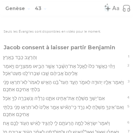
Genèse
43
Seuls les Évangiles sont disponibles en vidéo pour le moment.
Jacob consent à laisser partir Benjamin
1
וְהָרָעָ֖ב כָּבֵ֥ד בָּאָֽרֶץ׃
2
וַיְהִ֗י כַּאֲשֶׁ֤ר כִּלּוּ֙ לֶאֱכֹ֣ל אֶת־הַשֶּׁ֔בֶר אֲשֶׁ֥ר הֵבִ֖יאוּ מִמִּצְרָ֑יִם וַיֹּ֤אמֶר
אֲלֵיהֶם֙ אֲבִיהֶ֔ם שֻׁ֖בוּ שִׁבְרוּ־לָ֥נוּ מְעַט־אֹֽכֶל׃
3
וַיֹּ֧אמֶר אֵלָ֛יו יְהוּדָ֖ה לֵאמֹ֑ר הָעֵ֣ד הֵעִד֩ בָּ֨נוּ הָאִ֤ישׁ לֵאמֹר֙ לֹֽא־תִרְא֣וּ פָנַ֔י
בִּלְתִּ֖י אֲחִיכֶ֥ם אִתְּכֶֽם׃
4
אִם־יֶשְׁךָ֛ מְשַׁלֵּ֥חַ אֶת־אָחִ֖ינוּ אִתָּ֑נוּ נֵרְדָ֕ה וְנִשְׁבְּרָ֥ה לְךָ֖ אֹֽכֶל׃
5
וְאִם־אֵינְךָ֥ מְשַׁלֵּ֖חַ לֹ֣א נֵרֵ֑ד כִּֽי־הָאִ֞ישׁ אָמַ֤ר אֵלֵ֙ינוּ֙ לֹֽא־תִרְא֣וּ פָנַ֔י בִּלְתִּ֖י
אֲחִיכֶ֥ם אִתְּכֶֽם׃
6
וַיֹּ֙אמֶר֙ יִשְׂרָאֵ֔ל לָמָ֥ה הֲרֵעֹתֶ֖ם לִ֑י לְהַגִּ֣יד לָאִ֔ישׁ הַע֥וֹד לָכֶ֖ם אָֽח׃
7
וַיֹּאמְר֡וּ שָׁא֣וֹל שָֽׁאַל־הָ֠אִישׁ לָ֣נוּ וּלְמֽוֹלַדְתֵּ֜נוּ לֵאמֹ֗ר הַע֨וֹד אֲבִיכֶ֥ם חַי֙