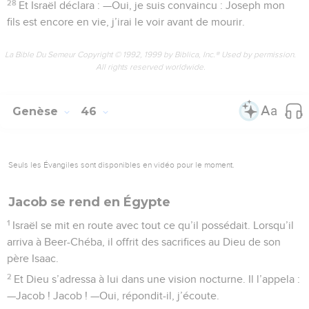
28
Et Israël déclara : —Oui, je suis convaincu : Joseph mon
fils est encore en vie, j’irai le voir avant de mourir.
La Bible Du Semeur Copyright © 1992, 1999 by Biblica, Inc.® Used by permission.
All rights reserved worldwide.
Genèse
46
Seuls les Évangiles sont disponibles en vidéo pour le moment.
Jacob se rend en Égypte
1
Israël se mit en route avec tout ce qu’il possédait. Lorsqu’il
arriva à Beer-Chéba, il offrit des sacrifices au Dieu de son
père Isaac.
2
Et Dieu s’adressa à lui dans une vision nocturne. Il l’appela :
—Jacob ! Jacob ! —Oui, répondit-il, j’écoute.