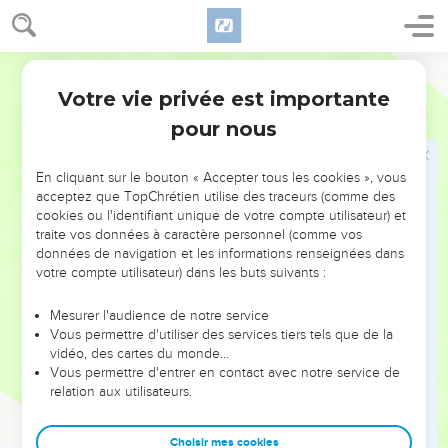
« Voici comment je saurai que vous êtes d’honnêtes gens :
Laissez-moi l’un de vos frères, prenez ce qu’il vous faut pour
les besoins de vos familles et partez !
Semeur
34
Ramenez-moi votre jeune frère pour que je sache que
Votre vie privée est importante
Genèse
42
vous n’êtes pas des espions mais des gens honnêtes. Alors
pour nous
je vous rendrai votre frère et vous pourrez circuler librement
dans le pays. »
En cliquant sur le bouton « Accepter tous les cookies », vous
35
Lorsqu’ils vidèrent leurs sacs, chacun d’eux trouva une
acceptez que TopChrétien utilise des traceurs (comme des
bourse avec son argent dans son sac. Eux et leur père virent
cookies ou l'identifiant unique de votre compte utilisateur) et
traite vos données à caractère personnel (comme vos
les bourses avec leur argent et tous furent saisis de crainte.
données de navigation et les informations renseignées dans
36
Jacob leur dit : —Vous voulez me priver de mes enfants :
votre compte utilisateur) dans les buts suivants :
Joseph n’est plus ; Siméon a disparu et vous voulez encore
me prendre Benjamin ! C’est sur moi que tout cela retombe !
Mesurer l'audience de notre service
Vous permettre d'utiliser des services tiers tels que de la
37
Ruben dit à son père : —Confie-le moi et je te le
vidéo, des cartes du monde…
ramènerai. Si je ne te le ramène pas, tu feras mourir mes
Vous permettre d'entrer en contact avec notre service de
relation aux utilisateurs.
deux fils !
38
Mais Jacob répliqua : —Non, mon fils ne partira pas avec
Choisir mes cookies
vous, car son frère est mort et c’est le seul qui me reste. S’il