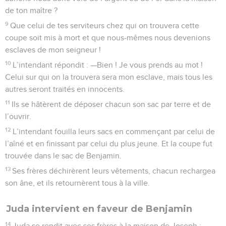
de ton maître ?
9
Que celui de tes serviteurs chez qui on trouvera cette
coupe soit mis à mort et que nous-mêmes nous devenions
esclaves de mon seigneur !
10
L’intendant répondit : —Bien ! Je vous prends au mot !
Celui sur qui on la trouvera sera mon esclave, mais tous les
autres seront traités en innocents.
11
Ils se hâtèrent de déposer chacun son sac par terre et de
l’ouvrir.
12
L’intendant fouilla leurs sacs en commençant par celui de
l’aîné et en finissant par celui du plus jeune. Et la coupe fut
trouvée dans le sac de Benjamin.
13
Ses frères déchirèrent leurs vêtements, chacun rechargea
son âne, et ils retournèrent tous à la ville.
Juda intervient en faveur de Benjamin
14
Juda se rendit avec ses frères à la maison de Joseph ;