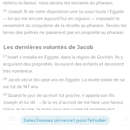
obtenu ta faveur, nous serons les esclaves du pharaon.
26
Joseph fit de cette disposition une loi pour toute l’Egypte
— loi qui est encore aujourd’hui en vigueur — imposant le
versement du cinquième de la récolte au pharaon. Seules les
terres des prêtres ne passèrent pas en propriété au pharaon.
Les dernières volontés de Jacob
27
Israël s’installa en Egypte, dans la région de Gochên. Ils y
acquirent des propriétés. Ils eurent des enfants et devinrent
très nombreux.
28
Jacob vécut dix-sept ans en Egypte. La durée totale de sa
vie fut de 147 ans.
29
Quand le jour de sa mort fut proche, il appela son fils
Joseph et lui dit : —Si tu es d’accord de me faire une faveur,
place, je te prie, ta main sous ma cuisse et promets-moi
d’agir envers moi avec amour et fidélité en ne m’enterrant
pas en Egypte.
Contenus
Versions
Commentaires
Strong
Dictionnaire