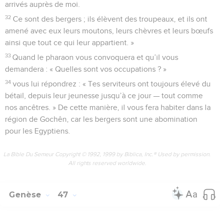
arrivés auprès de moi.
32
Ce sont des bergers ; ils élèvent des troupeaux, et ils ont
amené avec eux leurs moutons, leurs chèvres et leurs bœufs
ainsi que tout ce qui leur appartient. »
33
Quand le pharaon vous convoquera et qu’il vous
demandera : « Quelles sont vos occupations ? »
34
vous lui répondrez : « Tes serviteurs ont toujours élevé du
bétail, depuis leur jeunesse jusqu’à ce jour — tout comme
nos ancêtres. » De cette manière, il vous fera habiter dans la
région de Gochên, car les bergers sont une abomination
pour les Egyptiens.
La Bible Du Semeur Copyright © 1992, 1999 by Biblica, Inc.® Used by permission.
All rights reserved worldwide.
Genèse
47