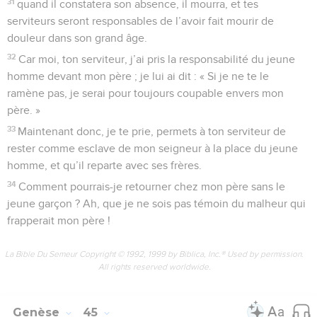
31
quand il constatera son absence, il mourra, et tes
serviteurs seront responsables de l’avoir fait mourir de
douleur dans son grand âge.
32
Car moi, ton serviteur, j’ai pris la responsabilité du jeune
homme devant mon père ; je lui ai dit : « Si je ne te le
ramène pas, je serai pour toujours coupable envers mon
père. »
33
Maintenant donc, je te prie, permets à ton serviteur de
rester comme esclave de mon seigneur à la place du jeune
homme, et qu’il reparte avec ses frères.
34
Comment pourrais-je retourner chez mon père sans le
jeune garçon ? Ah, que je ne sois pas témoin du malheur qui
frapperait mon père !
La Bible Du Semeur Copyright © 1992, 1999 by Biblica, Inc.® Used by permission.
All rights reserved worldwide.
Genèse
45