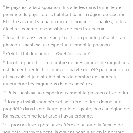
6
le pays est à ta disposition. Installe-les dans la meilleure
province du pays : qu’ils habitent dans la région de Gochên.
Et si tu sais qu’il y a parmi eux des hommes capables, tu les
établiras comme responsables de mes troupeaux.
7
Joseph fit aussi venir son père Jacob pour le présenter au
pharaon. Jacob salua respectueusement le pharaon.
8
Celui-ci lui demanda : —Quel âge as-tu ?
9
Jacob répondit : —Le nombre de mes années de migrations
est de cent trente. Les jours de ma vie ont été peu nombreux
et mauvais et je n’atteindrai pas le nombre des années
qu’ont duré les migrations de mes ancêtres.
10
Puis Jacob salua respectueusement le pharaon et se retira.
11
Joseph installa son père et ses frères et leur donna une
propriété dans la meilleure partie d’Egypte, dans la région de
Ramsès, comme le pharaon l’avait ordonné.
12
Il procura à son père, à ses frères et à toute la famille de
son père les vivres dont ils avaient besoin selon le nombre