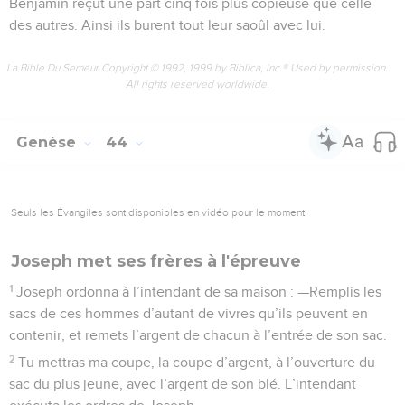
Benjamin reçut une part cinq fois plus copieuse que celle
des autres. Ainsi ils burent tout leur saoûl avec lui.
La Bible Du Semeur Copyright © 1992, 1999 by Biblica, Inc.® Used by permission.
All rights reserved worldwide.
Genèse
44
Seuls les Évangiles sont disponibles en vidéo pour le moment.
Joseph met ses frères à l'épreuve
1
Joseph ordonna à l’intendant de sa maison : —Remplis les
sacs de ces hommes d’autant de vivres qu’ils peuvent en
contenir, et remets l’argent de chacun à l’entrée de son sac.
2
Tu mettras ma coupe, la coupe d’argent, à l’ouverture du
sac du plus jeune, avec l’argent de son blé. L’intendant