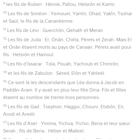
9
les fils de Ruben : Hénok, Pallou, Hetsrôn et Karmi.
10
Les fils de Siméon : Yemouel, Yamîn, Ohad, Yakîn, Tsohar
et Saül, le fils de la Cananéenne.
11
Les fils de Lévi : Guerchôn, Qehath et Merari.
12
Les fils de Juda : Er, Onân, Chéla, Pérets et Zérah. Mais Er
et Onân étaient morts au pays de Canaan. Pérets avait pour
fils : Hetsrôn et Hamoul.
13
Les fils d’Issacar : Tola, Pouah, Yachoub et Chimrôn,
14
et les fils de Zabulon : Séred, Elôn et Yahleél.
15
Ce sont là les descendants que Léa donna à Jacob en
Paddân-Aram. Il y avait en plus leur fille Dina. Fils et filles
étaient au nombre de trente-trois personnes.
16
Les fils de Gad : Tsephon, Haggui, Chouni, Etsbôn, Eri,
Arodi et Areéli.
17
Les fils d’Aser : Yimma, Yichva, Yichvi, Beria et leur sœur
Serah ; fils de Beria : Héber et Malkiel.
18