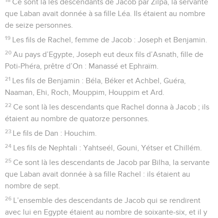
Ce sont là les descendants de Jacob par Zilpa, la servante
que Laban avait donnée à sa fille Léa. Ils étaient au nombre
de seize personnes.
19
Les fils de Rachel, femme de Jacob : Joseph et Benjamin.
20
Au pays d’Egypte, Joseph eut deux fils d’Asnath, fille de
Poti-Phéra, prêtre d’On : Manassé et Ephraïm.
21
Les fils de Benjamin : Béla, Béker et Achbel, Guéra,
Naaman, Ehi, Roch, Mouppim, Houppim et Ard.
22
Ce sont là les descendants que Rachel donna à Jacob ; ils
étaient au nombre de quatorze personnes.
23
Le fils de Dan : Houchim.
24
Les fils de Nephtali : Yahtseél, Gouni, Yétser et Chillém.
25
Ce sont là les descendants de Jacob par Bilha, la servante
que Laban avait donnée à sa fille Rachel : ils étaient au
nombre de sept.
26
L’ensemble des descendants de Jacob qui se rendirent
avec lui en Egypte étaient au nombre de soixante-six, et il y