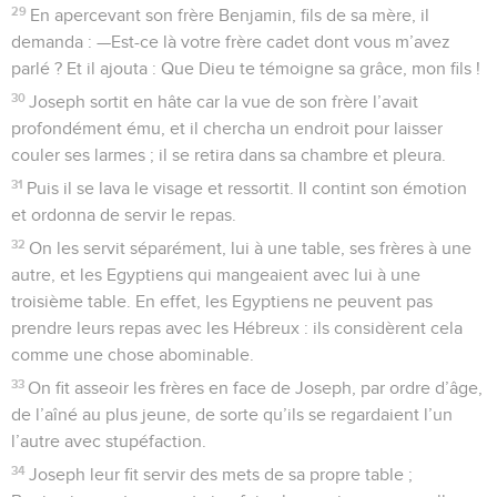
29
En apercevant son frère Benjamin, fils de sa mère, il
demanda : —Est-ce là votre frère cadet dont vous m’avez
parlé ? Et il ajouta : Que Dieu te témoigne sa grâce, mon fils !
30
Joseph sortit en hâte car la vue de son frère l’avait
profondément ému, et il chercha un endroit pour laisser
couler ses larmes ; il se retira dans sa chambre et pleura.
31
Puis il se lava le visage et ressortit. Il contint son émotion
et ordonna de servir le repas.
32
On les servit séparément, lui à une table, ses frères à une
autre, et les Egyptiens qui mangeaient avec lui à une
troisième table. En effet, les Egyptiens ne peuvent pas
prendre leurs repas avec les Hébreux : ils considèrent cela
comme une chose abominable.
33
On fit asseoir les frères en face de Joseph, par ordre d’âge,
de l’aîné au plus jeune, de sorte qu’ils se regardaient l’un
l’autre avec stupéfaction.
34
Joseph leur fit servir des mets de sa propre table ;