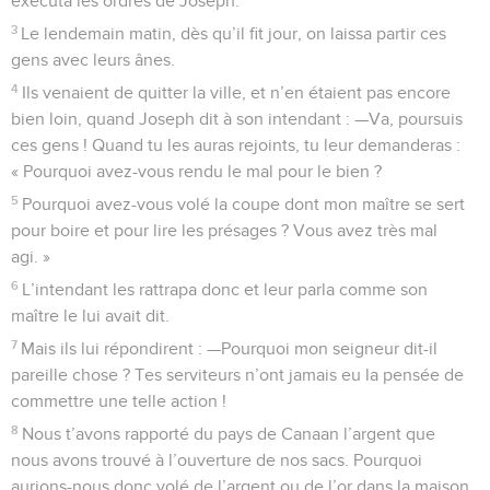
exécuta les ordres de Joseph.
3
Le lendemain matin, dès qu’il fit jour, on laissa partir ces
gens avec leurs ânes.
4
Ils venaient de quitter la ville, et n’en étaient pas encore
bien loin, quand Joseph dit à son intendant : —Va, poursuis
ces gens ! Quand tu les auras rejoints, tu leur demanderas :
« Pourquoi avez-vous rendu le mal pour le bien ?
5
Pourquoi avez-vous volé la coupe dont mon maître se sert
pour boire et pour lire les présages ? Vous avez très mal
agi. »
6
L’intendant les rattrapa donc et leur parla comme son
maître le lui avait dit.
7
Mais ils lui répondirent : —Pourquoi mon seigneur dit-il
pareille chose ? Tes serviteurs n’ont jamais eu la pensée de
commettre une telle action !
8
Nous t’avons rapporté du pays de Canaan l’argent que
nous avons trouvé à l’ouverture de nos sacs. Pourquoi
aurions-nous donc volé de l’argent ou de l’or dans la maison