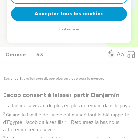
lui arrivait malheur au cours de votre voyage, vous me feriez
Accepter tous les cookies
mourir de douleur à mon grand âge.
La Bible Du Semeur Copyright © 1992, 1999 by Biblica, Inc.® Used by permission.
Tout refuser
All rights reserved worldwide.
Genèse
43
Seuls les Évangiles sont disponibles en vidéo pour le moment.
Jacob consent à laisser partir Benjamin
1
La famine sévissait de plus en plus durement dans le pays.
2
Quand la famille de Jacob eut mangé tout le blé rapporté
d’Egypte, Jacob dit à ses fils : —Retournez là-bas nous
acheter un peu de vivres.
3