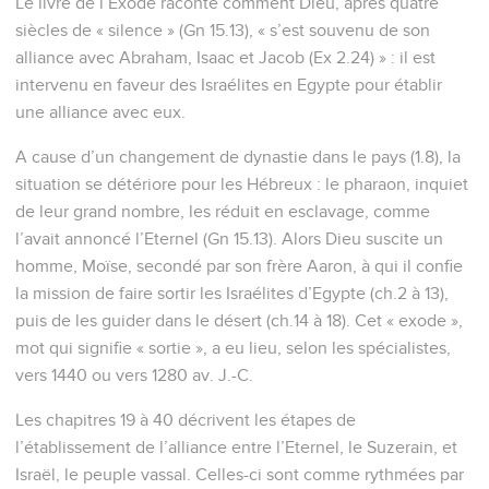
Le livre de l’Exode raconte comment Dieu, après quatre
siècles de « silence » (Gn 15.13), « s’est souvenu de son
alliance avec Abraham, Isaac et Jacob (Ex 2.24) » : il est
intervenu en faveur des Israélites en Egypte pour établir
une alliance avec eux.
A cause d’un changement de dynastie dans le pays (1.8), la
situation se détériore pour les Hébreux : le pharaon, inquiet
de leur grand nombre, les réduit en esclavage, comme
l’avait annoncé l’Eternel (Gn 15.13). Alors Dieu suscite un
homme, Moïse, secondé par son frère Aaron, à qui il confie
la mission de faire sortir les Israélites d’Egypte (ch.2 à 13),
puis de les guider dans le désert (ch.14 à 18). Cet « exode »,
mot qui signifie « sortie », a eu lieu, selon les spécialistes,
vers 1440 ou vers 1280 av. J.-C.
Les chapitres 19 à 40 décrivent les étapes de
l’établissement de l’alliance entre l’Eternel, le Suzerain, et
Israël, le peuple vassal. Celles-ci sont comme rythmées par