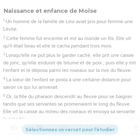
Naissance et enfance de Moïse
1
Un homme de la famille de Lévi avait pris pour femme une
Lévite.
2
Cette femme fut enceinte et mit au monde un fils. Elle vit
qu'il était beau et elle le cacha pendant trois mois.
3
Lorsqu'elle ne put plus le garder caché, elle prit une caisse
de jonc, qu'elle enduisit de bitume et de poix ; puis elle y mit
l'enfant et le déposa parmi les roseaux sur la rive du fleuve.
4
La sœur de l'enfant se posta à une certaine distance pour
savoir ce qui lui arriverait.
5
Or, la fille du pharaon descendit au fleuve pour se baigner
tandis que ses servantes se promenaient le long du fleuve.
Elle vit la caisse au milieu des roseaux et envoya sa servante
la prendre.
6
Quand elle l'ouvrit, elle vit l'enfant : c'était un petit garçon
Contenus
Versions
Commentaires
Strong
Dictionnaire
qui pleurait. Prise de pitié pour lui, elle dit : « C'est un enfant