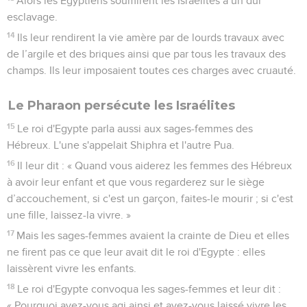
Alors les Egyptiens soumirent les Israélites à un dur
esclavage.
14
Ils leur rendirent la vie amère par de lourds travaux avec
de l’argile et des briques ainsi que par tous les travaux des
champs. Ils leur imposaient toutes ces charges avec cruauté.
Le Pharaon persécute les Israélites
15
Le roi d'Egypte parla aussi aux sages-femmes des
Hébreux. L'une s'appelait Shiphra et l'autre Pua.
16
Il leur dit : « Quand vous aiderez les femmes des Hébreux
à avoir leur enfant et que vous regarderez sur le siège
d’accouchement, si c'est un garçon, faites-le mourir ; si c'est
une fille, laissez-la vivre. »
17
Mais les sages-femmes avaient la crainte de Dieu et elles
ne firent pas ce que leur avait dit le roi d'Egypte : elles
laissèrent vivre les enfants.
18
Le roi d'Egypte convoqua les sages-femmes et leur dit :
« Pourquoi avez-vous agi ainsi et avez-vous laissé vivre les