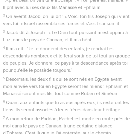
Après cela, on vint dire à Joseph : « Ton père est malade. »
Il prit avec lui ses deux fils Manassé et Ephraïm.
2
On avertit Jacob, on lui dit : « Voici ton fils Joseph qui vient
vers toi. » Israël rassembla ses forces et s'assit sur son lit.
3
Jacob dit à Joseph : « Le Dieu tout-puissant m'est apparu à
Luz, dans le pays de Canaan, et il m'a béni.
4
Il m'a dit : ‘Je te donnerai des enfants, je rendrai tes
descendants nombreux et je ferai sortir de toi tout un groupe
de peuples. Je donnerai ce pays à ta descendance après toi
pour qu'elle le possède toujours.’
5
Désormais, les deux fils qui te sont nés en Egypte avant
mon arrivée vers toi en Egypte seront les miens : Ephraïm et
Manassé seront mes fils, tout comme Ruben et Siméon.
6
Quant aux enfants que tu as eus après eux, ils resteront les
tiens. Ils seront associés à leurs frères dans leur héritage.
7
A mon retour de Paddan, Rachel est morte en route près de
moi dans le pays de Canaan, à une certaine distance
d'Ephrata. C'est là que je l'ai enterrée, sur le chemin