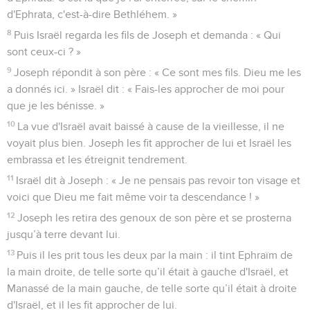
d'Ephrata, c'est-à-dire Bethléhem. »
8
Puis Israël regarda les fils de Joseph et demanda : « Qui
sont ceux-ci ? »
9
Joseph répondit à son père : « Ce sont mes fils. Dieu me les
a donnés ici. » Israël dit : « Fais-les approcher de moi pour
que je les bénisse. »
10
La vue d'Israël avait baissé à cause de la vieillesse, il ne
voyait plus bien. Joseph les fit approcher de lui et Israël les
embrassa et les étreignit tendrement.
11
Israël dit à Joseph : « Je ne pensais pas revoir ton visage et
voici que Dieu me fait même voir ta descendance ! »
12
Joseph les retira des genoux de son père et se prosterna
jusqu’à terre devant lui.
13
Puis il les prit tous les deux par la main : il tint Ephraïm de
la main droite, de telle sorte qu’il était à gauche d'Israël, et
Manassé de la main gauche, de telle sorte qu’il était à droite
d'Israël, et il les fit approcher de lui.