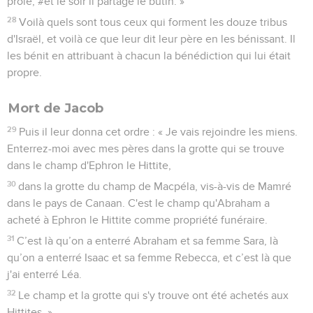
proie, #et le soir il partage le butin. »
28
Voilà quels sont tous ceux qui forment les douze tribus
d'Israël, et voilà ce que leur dit leur père en les bénissant. Il
les bénit en attribuant à chacun la bénédiction qui lui était
propre.
Mort de Jacob
29
Puis il leur donna cet ordre : « Je vais rejoindre les miens.
Enterrez-moi avec mes pères dans la grotte qui se trouve
dans le champ d'Ephron le Hittite,
30
dans la grotte du champ de Macpéla, vis-à-vis de Mamré
dans le pays de Canaan. C'est le champ qu'Abraham a
acheté à Ephron le Hittite comme propriété funéraire.
31
C’est là qu’on a enterré Abraham et sa femme Sara, là
qu’on a enterré Isaac et sa femme Rebecca, et c’est là que
j'ai enterré Léa.
32
Le champ et la grotte qui s'y trouve ont été achetés aux
Hittites. »