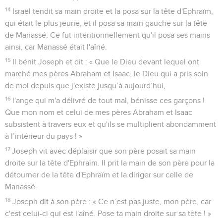
14
Israël tendit sa main droite et la posa sur la tête d'Ephraïm,
qui était le plus jeune, et il posa sa main gauche sur la tête
de Manassé. Ce fut intentionnellement qu'il posa ses mains
ainsi, car Manassé était l'aîné.
15
Il bénit Joseph et dit : « Que le Dieu devant lequel ont
marché mes pères Abraham et Isaac, le Dieu qui a pris soin
de moi depuis que j'existe jusqu’à aujourd’hui,
16
l'ange qui m'a délivré de tout mal, bénisse ces garçons !
Que mon nom et celui de mes pères Abraham et Isaac
subsistent à travers eux et qu'ils se multiplient abondamment
à l’intérieur du pays ! »
17
Joseph vit avec déplaisir que son père posait sa main
droite sur la tête d'Ephraïm. Il prit la main de son père pour la
détourner de la tête d'Ephraïm et la diriger sur celle de
Manassé.
18
Joseph dit à son père : « Ce n’est pas juste, mon père, car
c'est celui-ci qui est l'aîné. Pose ta main droite sur sa tête ! »