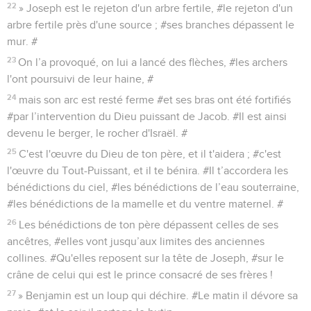
22
» Joseph est le rejeton d'un arbre fertile, #le rejeton d'un
arbre fertile près d'une source ; #ses branches dépassent le
mur. #
23
On l’a provoqué, on lui a lancé des flèches, #les archers
l'ont poursuivi de leur haine, #
24
mais son arc est resté ferme #et ses bras ont été fortifiés
#par l’intervention du Dieu puissant de Jacob. #Il est ainsi
devenu le berger, le rocher d'Israël. #
25
C'est l'œuvre du Dieu de ton père, et il t'aidera ; #c'est
l'œuvre du Tout-Puissant, et il te bénira. #Il t’accordera les
bénédictions du ciel, #les bénédictions de l’eau souterraine,
#les bénédictions de la mamelle et du ventre maternel. #
26
Les bénédictions de ton père dépassent celles de ses
ancêtres, #elles vont jusqu’aux limites des anciennes
collines. #Qu'elles reposent sur la tête de Joseph, #sur le
crâne de celui qui est le prince consacré de ses frères !
27
» Benjamin est un loup qui déchire. #Le matin il dévore sa