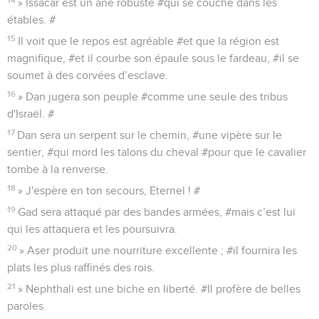
» Issacar est un âne robuste #qui se couche dans les
étables. #
15
Il voit que le repos est agréable #et que la région est
magnifique, #et il courbe son épaule sous le fardeau, #il se
soumet à des corvées d’esclave.
16
» Dan jugera son peuple #comme une seule des tribus
d'Israël. #
17
Dan sera un serpent sur le chemin, #une vipère sur le
sentier, #qui mord les talons du cheval #pour que le cavalier
tombe à la renverse.
18
» J'espère en ton secours, Eternel ! #
19
Gad sera attaqué par des bandes armées, #mais c’est lui
qui les attaquera et les poursuivra.
20
» Aser produit une nourriture excellente ; #il fournira les
plats les plus raffinés des rois.
21
» Nephthali est une biche en liberté. #Il profère de belles
paroles.