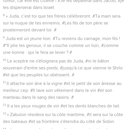
fureur, car elle est cruelle ! #Je les séparerai dans Jacob, #je
les disperserai dans Israël.
8
» Juda, c’est toi que tes frères célébreront. #Ta main sera
sur la nuque de tes ennemis. #Les fils de ton père se
prosterneront devant toi. #
9
Juda est un jeune lion. #Tu reviens du carnage, mon fils !
#*Il plie les genoux, il se couche comme un lion, #comme
une lionne : qui le fera se lever ? #
10
Le sceptre ne s'éloignera pas de Juda, #ni le bâton
souverain d'entre ses pieds, #jusqu'à ce que vienne le Shilo
#et que les peuples lui obéissent. #
11
Il attache son âne à la vigne #et le petit de son ânesse au
meilleur cep. #Il lave son vêtement dans le vin #et son
manteau dans le sang des raisins. #
12
Il a les yeux rouges de vin #et les dents blanches de lait.
13
» Zabulon résidera sur la côte maritime, #il sera sur la côte
des bateaux #et sa frontière s'étendra du côté de Sidon.
14