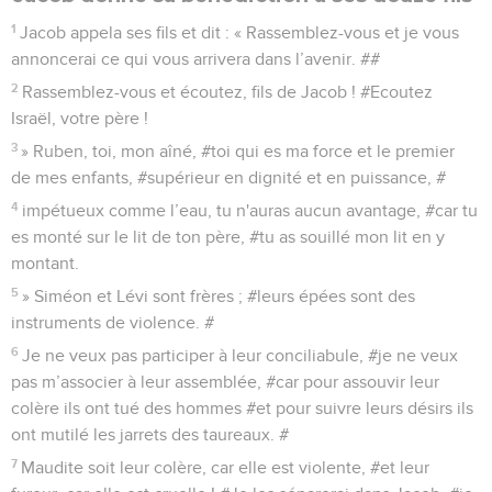
1
Jacob appela ses fils et dit : « Rassemblez-vous et je vous
annoncerai ce qui vous arrivera dans l’avenir. ##
2
Rassemblez-vous et écoutez, fils de Jacob ! #Ecoutez
Israël, votre père !
3
» Ruben, toi, mon aîné, #toi qui es ma force et le premier
de mes enfants, #supérieur en dignité et en puissance, #
4
impétueux comme l’eau, tu n'auras aucun avantage, #car tu
es monté sur le lit de ton père, #tu as souillé mon lit en y
montant.
5
» Siméon et Lévi sont frères ; #leurs épées sont des
instruments de violence. #
6
Je ne veux pas participer à leur conciliabule, #je ne veux
pas m’associer à leur assemblée, #car pour assouvir leur
colère ils ont tué des hommes #et pour suivre leurs désirs ils
ont mutilé les jarrets des taureaux. #
7
Maudite soit leur colère, car elle est violente, #et leur