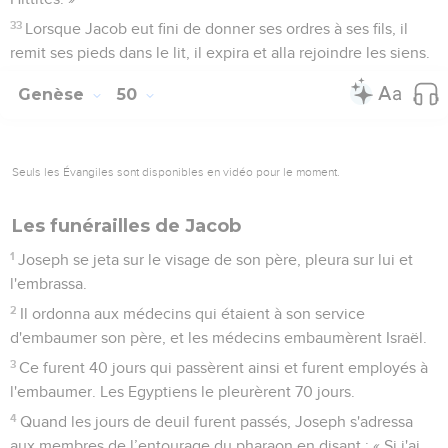
33
Lorsque Jacob eut fini de donner ses ordres à ses fils, il
remit ses pieds dans le lit, il expira et alla rejoindre les siens.
Genèse
50
Seuls les Évangiles sont disponibles en vidéo pour le moment.
Les funérailles de Jacob
1
Joseph se jeta sur le visage de son père, pleura sur lui et
l'embrassa.
2
Il ordonna aux médecins qui étaient à son service
d'embaumer son père, et les médecins embaumèrent Israël.
3
Ce furent 40 jours qui passèrent ainsi et furent employés à
l'embaumer. Les Egyptiens le pleurèrent 70 jours.
4
Quand les jours de deuil furent passés, Joseph s'adressa
aux membres de l’entourage du pharaon en disant : « Si j'ai