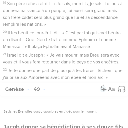
19
Son père refusa et dit : « Je sais, mon fils, je sais. Lui aussi
donnera naissance à un peuple, lui aussi sera grand, mais
son frère cadet sera plus grand que lui et sa descendance
remplira les nations. »
20
Il les bénit ce jour-là. Il dit : « C'est par toi qu'Israël bénira
en disant : ‘Que Dieu te traite comme Ephraïm et comme
Manassé !’ » Il plaça Ephraïm avant Manassé.
21
Israël dit à Joseph : « Je vais mourir, mais Dieu sera avec
vous et il vous fera retourner dans le pays de vos ancêtres.
22
Je te donne une part de plus qu'à tes frères : Sichem, que
j'ai prise aux Amoréens avec mon épée et mon arc. »
Genèse
49
Seuls les Évangiles sont disponibles en vidéo pour le moment.
Jacob donne sa bénédiction à ses douze fils