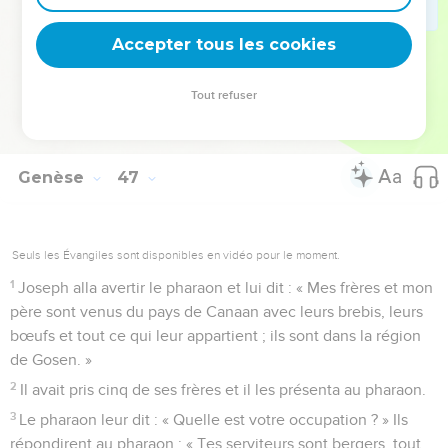
33
Quand le pharaon vous appellera et demandera : ‘Quelle
est votre occupation ?’
Accepter tous les cookies
34
vous répondrez : ‘Tes serviteurs ont élevé du bétail depuis
leur jeunesse jusqu'à présent, tout comme leurs ancêtres.’De
Tout refuser
cette manière vous pourrez habiter dans la région de Gosen,
puisque tous les bergers font horreur aux Egyptiens. »
Genèse
47
Seuls les Évangiles sont disponibles en vidéo pour le moment.
1
Joseph alla avertir le pharaon et lui dit : « Mes frères et mon
père sont venus du pays de Canaan avec leurs brebis, leurs
bœufs et tout ce qui leur appartient ; ils sont dans la région
de Gosen. »
2
Il avait pris cinq de ses frères et il les présenta au pharaon.
3
Le pharaon leur dit : « Quelle est votre occupation ? » Ils
répondirent au pharaon : « Tes serviteurs sont bergers, tout