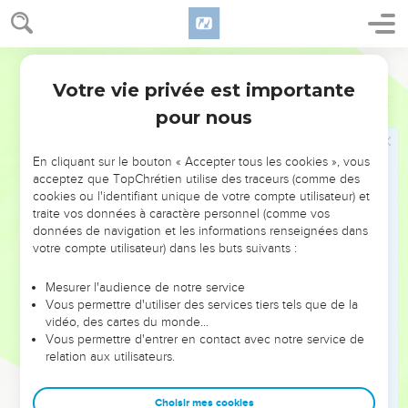
Jacob en Égypte
28
Segond 21
Jacob envoya Juda vers Joseph avant lui pour qu'il lui
prépare la voie en Gosen, et ils arrivèrent dans la région de
Votre vie privée est importante
Genèse
46
Gosen.
pour nous
29
Joseph attela son char et y monta pour aller à la rencontre
de son père Israël en Gosen. Dès qu'il le vit, il se jeta à son
En cliquant sur le bouton « Accepter tous les cookies », vous
cou et pleura longtemps sur son épaule.
acceptez que TopChrétien utilise des traceurs (comme des
cookies ou l'identifiant unique de votre compte utilisateur) et
30
Israël dit à Joseph : « Je peux mourir maintenant, puisque
traite vos données à caractère personnel (comme vos
tu es encore en vie et que j'ai vu ton visage. »
données de navigation et les informations renseignées dans
votre compte utilisateur) dans les buts suivants :
31
Joseph dit à ses frères et à la famille de son père : « Je vais
avertir le pharaon et je lui dirai : ‘Mes frères et la famille de
Mesurer l'audience de notre service
mon père, qui étaient dans le pays de Canaan, sont venus
Vous permettre d'utiliser des services tiers tels que de la
vers moi.
vidéo, des cartes du monde…
Vous permettre d'entrer en contact avec notre service de
32
Ces hommes sont bergers, car ils élèvent du bétail. Ils ont
relation aux utilisateurs.
amené leurs brebis, leurs bœufs et tout ce qui leur
appartient.’
Choisir mes cookies