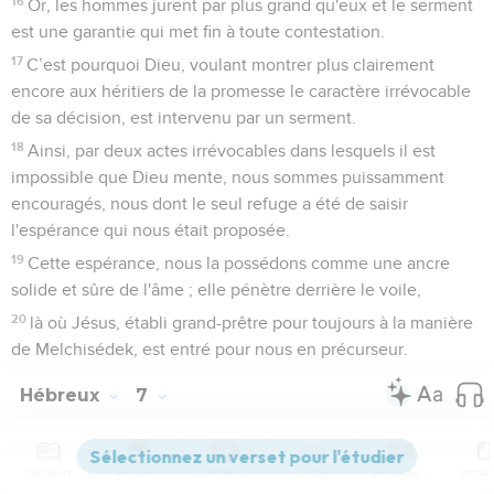
16
Or, les hommes jurent par plus grand qu'eux et le serment
est une garantie qui met fin à toute contestation.
17
C’est pourquoi Dieu, voulant montrer plus clairement
encore aux héritiers de la promesse le caractère irrévocable
de sa décision, est intervenu par un serment.
18
Ainsi, par deux actes irrévocables dans lesquels il est
impossible que Dieu mente, nous sommes puissamment
encouragés, nous dont le seul refuge a été de saisir
l'espérance qui nous était proposée.
19
Cette espérance, nous la possédons comme une ancre
solide et sûre de l'âme ; elle pénètre derrière le voile,
20
là où Jésus, établi grand-prêtre pour toujours à la manière
de Melchisédek, est entré pour nous en précurseur.
Hébreux
7
Contenus
Versions
Commentaires
Strong
Dictionnaire
Seuls les Évangiles sont disponibles en vidéo pour le moment.