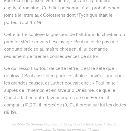
Paul écrit de prison, vers l’an 62, lors de sa première
captivité romaine. Ce billet personnel était probablement
joint à la lettre aux Colossiens dont *Tychique était le
porteur (Col 4.7-9).
Cette lettre soulève la question de l’attitude du chrétien du
premier siècle envers l’esclavage. Paul ne dicte pas une
conduite précise au maître chrétien, il lui demande
seulement de tirer les conséquences de sa foi.
Ce qui ressort surtout de cette lettre, c’est le zèle que
déployait Paul aussi bien pour les affaires privées que pour
les grandes causes, et Luther pouvait dire : « Paul imite
auprès de Philémon et en faveur d’Onésime, ce que le
Christ a fait en notre faveur auprès de son Père » : il
compatit (10,20), il intercède (9,10), il prend sur lui les dettes
(18,19).
La Bible Du Semeur Copyright © 1992, 1999 by Biblica, Inc.® Used by
permission. All rights reserved worldwide.