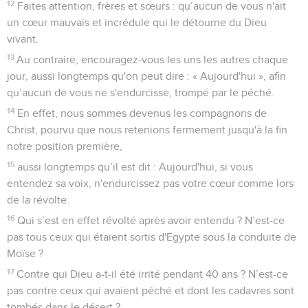
12
Faites attention, frères et sœurs : qu’aucun de vous n'ait
un cœur mauvais et incrédule qui le détourne du Dieu
vivant.
13
Au contraire, encouragez-vous les uns les autres chaque
jour, aussi longtemps qu'on peut dire : « Aujourd'hui », afin
qu’aucun de vous ne s'endurcisse, trompé par le péché.
14
En effet, nous sommes devenus les compagnons de
Christ, pourvu que nous retenions fermement jusqu'à la fin
notre position première,
15
aussi longtemps qu’il est dit : Aujourd'hui, si vous
entendez sa voix, n'endurcissez pas votre cœur comme lors
de la révolte.
16
Qui s’est en effet révolté après avoir entendu ? N’est-ce
pas tous ceux qui étaient sortis d'Egypte sous la conduite de
Moïse ?
17
Contre qui Dieu a-t-il été irrité pendant 40 ans ? N’est-ce
pas contre ceux qui avaient péché et dont les cadavres sont
tombés dans le désert ?