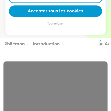
14
Il faut que les nôtres aussi apprennent à pratiquer de
belles œuvres pour subvenir aux besoins les plus importants,
Accepter tous les cookies
afin de ne pas rester sans fruits.
15
Tous ceux qui sont avec moi te saluent. De ton côté, salue
Tout refuser
ceux qui nous aiment dans la foi. Que la grâce soit avec vous
tous !
Philémon
Introduction