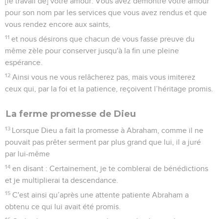
[le travail de] votre amour. Vous avez démontré votre amour
pour son nom par les services que vous avez rendus et que
vous rendez encore aux saints,
11
et nous désirons que chacun de vous fasse preuve du
même zèle pour conserver jusqu'à la fin une pleine
espérance.
12
Ainsi vous ne vous relâcherez pas, mais vous imiterez
ceux qui, par la foi et la patience, reçoivent l’héritage promis.
La ferme promesse de Dieu
13
Lorsque Dieu a fait la promesse à Abraham, comme il ne
pouvait pas prêter serment par plus grand que lui, il a juré
par lui-même
14
en disant : Certainement, je te comblerai de bénédictions
et je multiplierai ta descendance.
15
C'est ainsi qu’après une attente patiente Abraham a
obtenu ce qui lui avait été promis.