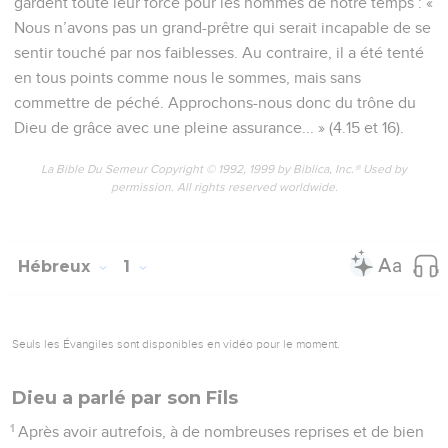
gardent toute leur force pour les hommes de notre temps : «
Nous n’avons pas un grand-prêtre qui serait incapable de se
sentir touché par nos faiblesses. Au contraire, il a été tenté
en tous points comme nous le sommes, mais sans
commettre de péché. Approchons-nous donc du trône du
Dieu de grâce avec une pleine assurance... » (4.15 et 16).
La Bible Du Semeur Copyright © 1992, 1999 by Biblica, Inc.® Used by
permission. All rights reserved worldwide.
Hébreux
1
Seuls les Évangiles sont disponibles en vidéo pour le moment.
Dieu a parlé par son Fils
1
Après avoir autrefois, à de nombreuses reprises et de bien