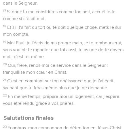
dans le Seigneur.
17
Si donc tu me considères comme ton ami, accueille-le
comme si c’était moi.
18
Et s'il t'a fait du tort ou te doit quelque chose, mets-le sur
mon compte.
19
Moi Paul, je l'écris de ma propre main, je te rembourserai,
sans vouloir te rappeler que toi aussi, tu as une dette envers
moi : c’est toi-même.
20
Oui, frère, rends-moi ce service dans le Seigneur :
tranquillise mon cœur en Christ.
21
C'est en comptant sur ton obéissance que je t'ai écrit,
sachant que tu feras même plus que je ne demande.
22
En même temps, prépare-moi un logement, car j'espère
vous être rendu grâce à vos prières.
Salutations finales
23
Epaphras, mon compagnon de détention en Jésus-Christ,