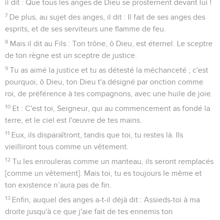
il dit : Que tous les anges de Dieu se prosternent devant lui !
7
De plus, au sujet des anges, il dit : Il fait de ses anges des
esprits, et de ses serviteurs une flamme de feu.
8
Mais il dit au Fils : Ton trône, ô Dieu, est éternel. Le sceptre
de ton règne est un sceptre de justice.
9
Tu as aimé la justice et tu as détesté la méchanceté ; c'est
pourquoi, ô Dieu, ton Dieu t'a désigné par onction comme
roi, de préférence à tes compagnons, avec une huile de joie.
10
Et : C'est toi, Seigneur, qui au commencement as fondé la
terre, et le ciel est l'œuvre de tes mains.
11
Eux, ils disparaîtront, tandis que toi, tu restes là. Ils
vieilliront tous comme un vêtement.
12
Tu les enrouleras comme un manteau, ils seront remplacés
[comme un vêtement]. Mais toi, tu es toujours le même et
ton existence n’aura pas de fin.
13
Enfin, auquel des anges a-t-il déjà dit : Assieds-toi à ma
droite jusqu'à ce que j'aie fait de tes ennemis ton