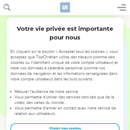
s'appliquent à pratiquer de belles œuvres. Voilà ce qui est
bon et utile aux hommes.
9
Mais les folles spéculations, les généalogies, les disputes,
Segond 21
les conflits relatifs à la loi, évite-les, car ils sont nuisibles et
Votre vie privée est importante
Tite
3
sans valeur.
pour nous
10
Si quelqu’un provoque des divisions, éloigne-le de toi
après un premier puis un second avertissement.
En cliquant sur le bouton « Accepter tous les cookies », vous
11
Sache qu'un tel homme est perverti et qu'il pèche, se
acceptez que TopChrétien utilise des traceurs (comme des
cookies ou l'identifiant unique de votre compte utilisateur) et
condamnant ainsi lui-même.
traite vos données à caractère personnel (comme vos
données de navigation et les informations renseignées dans
Dernières recommandations
votre compte utilisateur) dans les buts suivants :
12
Lorsque je t'enverrai Artémas ou Tychique, empresse-toi
Mesurer l'audience de notre service
de venir me rejoindre à Nicopolis, car c'est là que j'ai décidé
Vous permettre d'utiliser des services tiers tels que de la
de passer l'hiver.
vidéo, des cartes du monde…
Vous permettre d'entrer en contact avec notre service de
13
Aide avec empressement Zénas, l’expert de la loi, et
relation aux utilisateurs.
Apollos dans leur voyage, en faisant en sorte qu’il ne leur
manque rien.
Choisir mes cookies