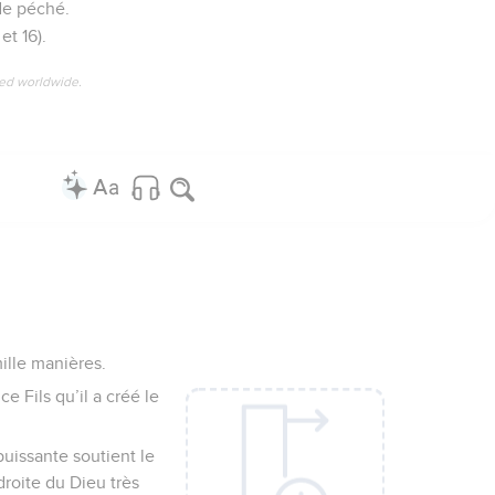
de péché.
t 16).
ved worldwide.
mille manières.
e Fils qu’il a créé le
 puissante soutient le
droite du Dieu très