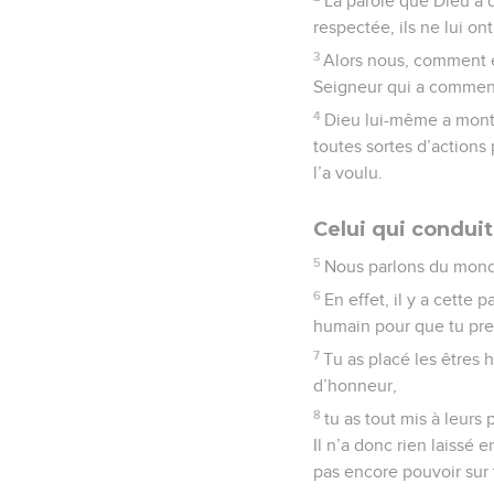
La parole que Dieu a d
respectée, ils ne lui ont
3
Alors nous, comment év
Seigneur qui a commencé
4
Dieu lui-même a montré
toutes sortes d’actions 
l’a voulu.
Celui qui condui
5
Nous parlons du monde
6
En effet, il y a cette
humain pour que tu pren
7
Tu as placé les êtres
d’honneur,
8
tu as tout mis à leurs
Il n’a donc rien laissé
pas encore pouvoir sur 