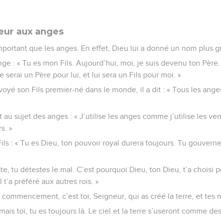
ieur aux anges
important que les anges. En effet, Dieu lui a donné un nom plus 
ange : « Tu es mon Fils. Aujourd’hui, moi, je suis devenu ton Père. 
e serai un Père pour lui, et lui sera un Fils pour moi. »
oyé son Fils premier-né dans le monde, il a dit : « Tous les ang
 au sujet des anges : « J’utilise les anges comme j’utilise les ven
s. »
Fils : « Tu es Dieu, ton pouvoir royal durera toujours. Tu gouver
te, tu détestes le mal. C’est pourquoi Dieu, ton Dieu, t’a choisi p
l t’a préféré aux autres rois. »
u commencement, c’est toi, Seigneur, qui as créé la terre, et tes 
 mais toi, tu es toujours là. Le ciel et la terre s’useront comme des