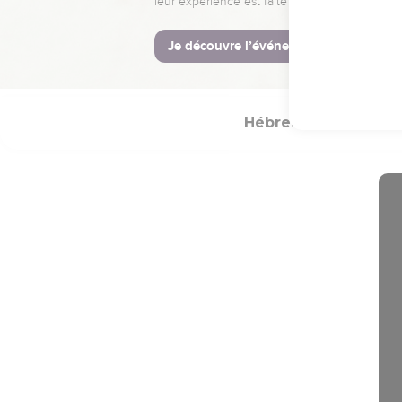
25
Que le Seigneur Jésu
© Société biblique français
Hébreux
Introdu