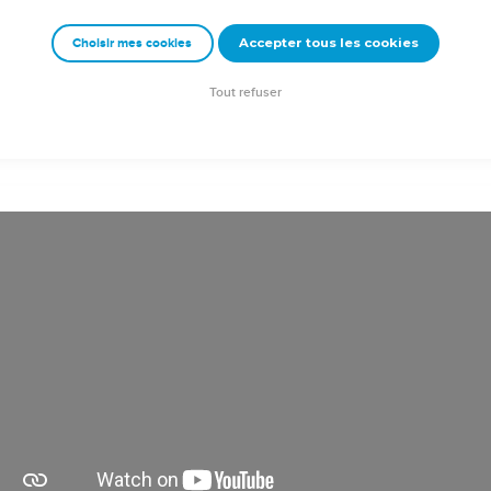
s-Christ vous bénisse !
Accepter tous les cookies
Choisir mes cookies
e – Bibli’O, 2000, avec autorisation. Pour vous procurer une Bible imprimée, rendez-vo
Tout refuser
ction