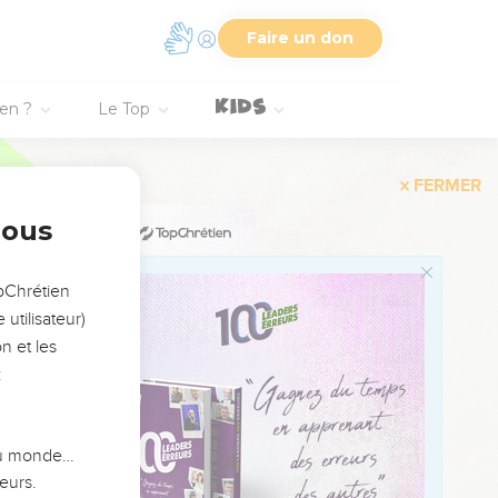
 pour toujours.
Faire un don
esclave, c’est un frère
t un être humain et
ien ?
Le Top
er que toi aussi, tu me
nous
!
lus.
opChrétien
utilisateur)
, je serai bientôt avec
n et les
:
 du monde…
eurs.