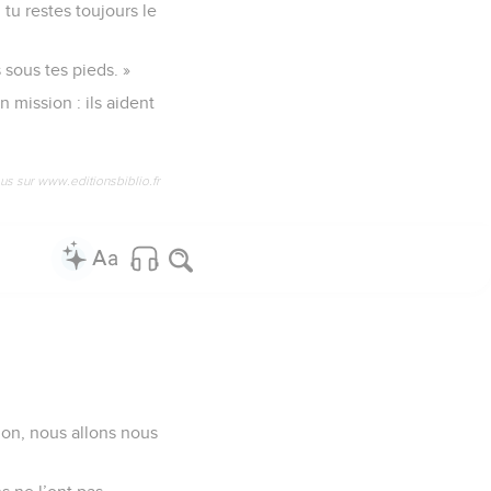
tu restes toujours le
 sous tes pieds. »
 mission : ils aident
us sur www.editionsbiblio.fr
non, nous allons nous