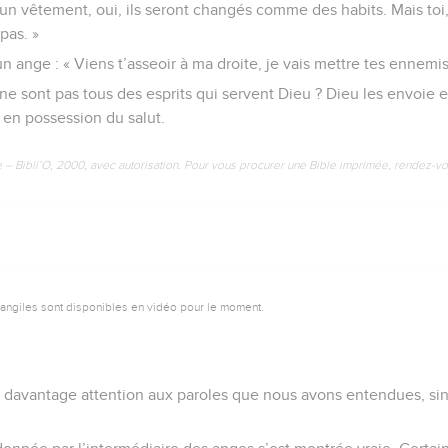
un vêtement, oui, ils seront changés comme des habits. Mais toi, 
pas. »
un ange : « Viens t’asseoir à ma droite, je vais mettre tes ennemis
ne sont pas tous des esprits qui servent Dieu ? Dieu les envoie en
 en possession du salut.
e – Bibli’O, 2000, avec autorisation. Pour vous procurer une Bible imprimée, rendez-vo
vangiles sont disponibles en vidéo pour le moment.
s davantage attention aux paroles que nous avons entendues, si