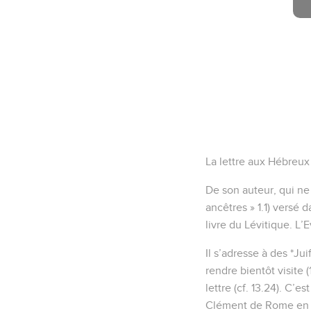
La lettre aux Hébreux
De son auteur, qui ne
ancêtres » 1.1) versé 
livre du Lévitique. L’
Il s’adresse à des *Ju
rendre bientôt visite
lettre (cf. 13.24). C’e
Clément de Rome en 95