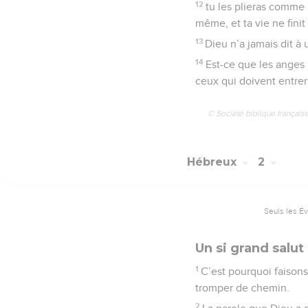
12
tu les plieras comme 
même, et ta vie ne finit 
13
Dieu n’a jamais dit à 
14
Est-ce que les anges 
ceux qui doivent entrer
© Société biblique français
Hébreux
2
Seuls les É
Un si grand salut
1
C’est pourquoi faison
tromper de chemin.
2