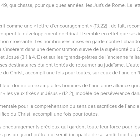
49, qui chassa, pour quelques années, les Juifs de Rome. La lett
écrit comme une « lettre d’encouragement » (13.22) ; de fait, rec
oupent le développement doctrinal. Il semble en effet que ses i
ion croissante. Les nombreuses mises en garde contre l’abandon de
 qui s’insèrent dans une démonstration suivie de la supériorité du C
e et Josué (3.1 à 4.13) et sur les *grands-prêtres de l’ancienne *allia
ses destinataires étaient tentés de retourner au judaïsme. L’aute
e du Christ, accompli une fois pour toutes, sur ceux de l’ancien *Isr
il leur donne en exemple les hommes de l’ancienne alliance qui av
rder « les yeux fixés sur Jésus » (12.2), modèle de persévérance dan
amentale pour la compréhension du sens des sacrifices de l’ancie
rifice du Christ, accompli une fois pour toutes.
es encouragements précieux qui gardent toute leur force pour l
s pas un grand-prêtre qui serait incapable de se sentir touché pa