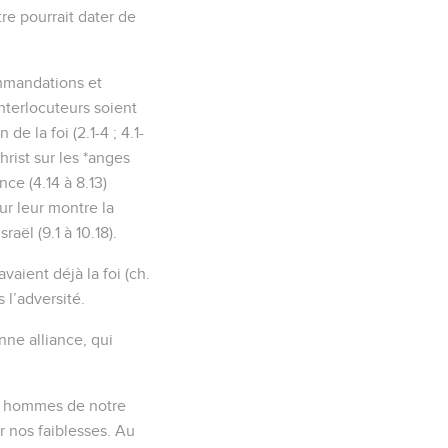
re pourrait dater de
ommandations et
nterlocuteurs soient
 la foi (2.1-4 ; 4.1-
hrist sur les *anges
nce (4.14 à 8.13)
ur leur montre la
aël (9.1 à 10.18).
aient déjà la foi (ch.
s l’adversité.
nne alliance, qui
es hommes de notre
r nos faiblesses. Au