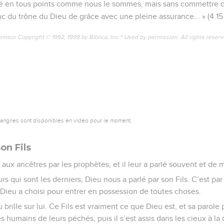
enté en tous points comme nous le sommes, mais sans commettre 
du trône du Dieu de grâce avec une pleine assurance... » (4.15 e
emeur Copyright © 1992, 1999 by Biblica, Inc.® Used by permission. All rights reser
vangiles sont disponibles en vidéo pour le moment.
on Fils
 aux ancêtres par les prophètes, et il leur a parlé souvent et de 
s qui sont les derniers, Dieu nous a parlé par son Fils. C’est par c
 Dieu a choisi pour entrer en possession de toutes choses.
 brille sur lui. Ce Fils est vraiment ce que Dieu est, et sa parole
es humains de leurs péchés, puis il s’est assis dans les cieux à la 