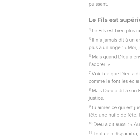
puissant.
Le Fils est supér
4
Le Fils est bien plus 
5
Il n’a jamais dit à un 
plus à un ange : « Moi, j
6
Mais quand Dieu a env
l’adorer. »
7
Voici ce que Dieu a dit
comme le font les éclair
8
Mais Dieu a dit à son 
justice,
9
tu aimes ce qui est jus
tête une huile de fête. I
10
Dieu a dit aussi : « A
11
Tout cela disparaîtra,