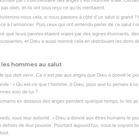
onnée par l’intermédiaire des anges s’est montrée vraie. Certain
 pas obéi, et ils ont tous reçu ce qu’ils méritaient.
iterons-nous cela, si nous passons à côté d’un salut si grand ? C
 à l’annoncer. Puis ceux qui ont entendu parler de ce salut l’o
 que leurs paroles étaient vraies par des signes étonnants, des 
puissantes, et Dieu a aussi montré cela en distribuant les dons de
t les hommes au salut
 qui doit venir. Ce n’est pas aux anges que Dieu a donné le po
 parole : « Qu’est-ce que l’homme, ô Dieu, pour que tu penses à lu
nes soin de lui ?
 humains en dessous des anges pendant quelque temps, tu les as 
 pieds, sous leur autorité. » Dieu a donné aux êtres humains le po
 en dehors de leur pouvoir. Pourtant aujourd’hui, nous le voyons b
tout.