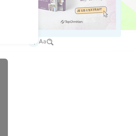
us sur www.editionsbiblio.fr