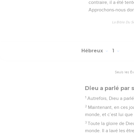
contraire, il a été t
Approchons-nous donc 
La Bible Du S
Hébreux
1
Seuls les É
Dieu a parlé par s
1
Autrefois, Dieu a parlé
2
Maintenant, en ces jour
monde, et c’est lui que
3
Toute la gloire de Dieu
monde. Il a lavé les êtr