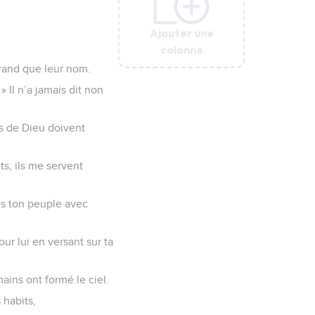
Ajouter une
Ajouter une
Ajouter une
Ajouter une
Ajouter une
Ajouter une
colonne
colonne
colonne
colonne
colonne
colonne
grand que leur nom.
» Il n’a jamais dit non
es de Dieu doivent
ts, ils me servent
nes ton peuple avec
our lui en versant sur ta
mains ont formé le ciel.
 habits,