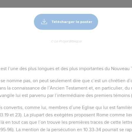
Télécharger le poster
© Le Projet Biblique
 est l’une des plus longues et des plus importantes du Nouveau
 se nomme pas, on peut seulement dire que c’est un chrétien d’or
dans la connaissance de l’Ancien Testament et, en particulier, du r
Evangile lui est parvenu par l’intermédiaire des premiers témoins (
ifs convertis, comme lui, membres d’une Eglise qui lui est familièr
 (13.19 et 23). La plupart des exégètes proposent Rome comme lie
st là en tout cas que l’on trouve les premières traces de cette lettr
-96). La mention de la persécution en 10.33-34 pourrait se rapp