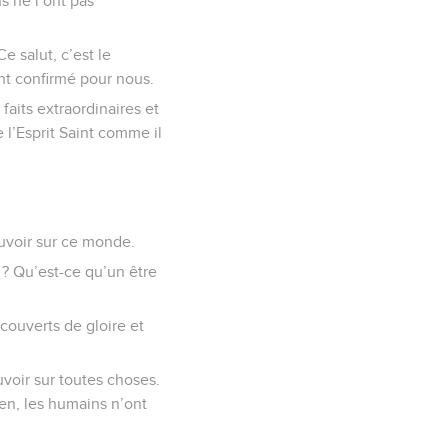
s ne l’ont pas
e salut, c’est le
nt confirmé pour nous.
faits extraordinaires et
 l’Esprit Saint comme il
uvoir sur ce monde.
i ? Qu’est-ce qu’un être
couverts de gloire et
uvoir sur toutes choses.
ien, les humains n’ont