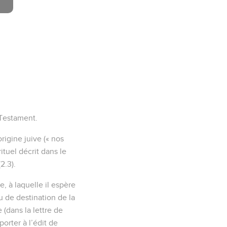
 Testament.
igine juive (« nos
ituel décrit dans le
2.3).
e, à laquelle il espère
u de destination de la
e (dans la lettre de
orter à l’édit de