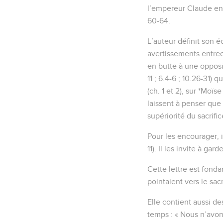
l’empereur Claude en 
60-64.
L’auteur définit son 
avertissements entrec
en butte à une opposit
11 ; 6.4-6 ; 10.26-31)
(ch. 1 et 2), sur *Moïs
laissent à penser que 
supériorité du sacrific
Pour les encourager, 
11). Il les invite à ga
Cette lettre est fond
pointaient vers le sac
Elle contient aussi d
temps : « Nous n’avon