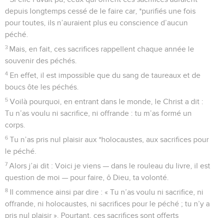
depuis longtemps cessé de le faire car, *purifiés une fois
pour toutes, ils n’auraient plus eu conscience d’aucun
péché.
3
Mais, en fait, ces sacrifices rappellent chaque année le
souvenir des péchés.
4
En effet, il est impossible que du sang de taureaux et de
boucs ôte les péchés.
5
Voilà pourquoi, en entrant dans le monde, le Christ a dit :
Tu n’as voulu ni sacrifice, ni offrande : tu m’as formé un
corps.
6
Tu n’as pris nul plaisir aux *holocaustes, aux sacrifices pour
le péché.
7
Alors j’ai dit : Voici je viens — dans le rouleau du livre, il est
question de moi — pour faire, ô Dieu, ta volonté.
8
Il commence ainsi par dire : « Tu n’as voulu ni sacrifice, ni
offrande, ni holocaustes, ni sacrifices pour le péché ; tu n’y a
pris nul plaisir ». Pourtant, ces sacrifices sont offerts