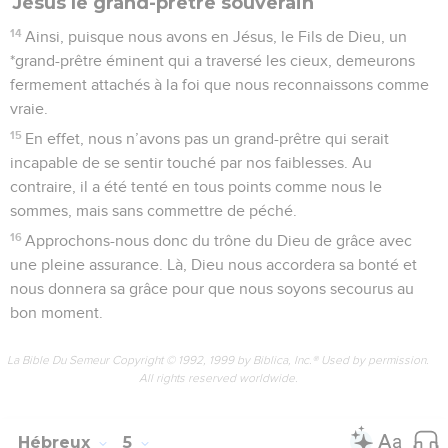
Jésus le grand-prêtre souverain
14
Ainsi, puisque nous avons en Jésus, le Fils de Dieu, un
*grand-prêtre éminent qui a traversé les cieux, demeurons
fermement attachés à la foi que nous reconnaissons comme
vraie.
15
En effet, nous n’avons pas un grand-prêtre qui serait
incapable de se sentir touché par nos faiblesses. Au
contraire, il a été tenté en tous points comme nous le
sommes, mais sans commettre de péché.
16
Approchons-nous donc du trône du Dieu de grâce avec
une pleine assurance. Là, Dieu nous accordera sa bonté et
nous donnera sa grâce pour que nous soyons secourus au
bon moment.
La Bible Du Semeur Copyright © 1992, 1999 by Biblica, Inc.® Used by permission.
All rights reserved worldwide.
Hébreux
5