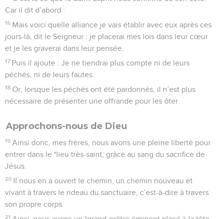
Car il dit d’abord :
16
Mais voici quelle alliance je vais établir avec eux après ces
jours-là, dit le Seigneur : je placerai mes lois dans leur cœur
et je les graverai dans leur pensée.
17
Puis il ajoute : Je ne tiendrai plus compte ni de leurs
péchés, ni de leurs fautes.
18
Or, lorsque les péchés ont été pardonnés, il n’est plus
nécessaire de présenter une offrande pour les ôter.
Approchons-nous de Dieu
19
Ainsi donc, mes frères, nous avons une pleine liberté pour
entrer dans le *lieu très-saint, grâce au sang du sacrifice de
Jésus.
20
Il nous en a ouvert le chemin, un chemin nouveau et
vivant à travers le rideau du sanctuaire, c’est-à-dire à travers
son propre corps.
21
Ainsi, nous avons un *grand-prêtre éminent placé à la tête