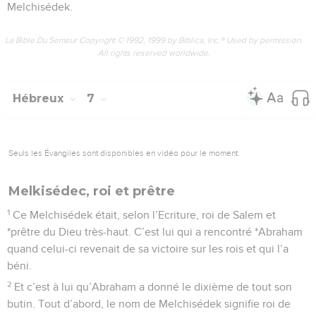
Melchisédek.
La Bible Du Semeur Copyright © 1992, 1999 by Biblica, Inc.® Used by permission.
All rights reserved worldwide.
Hébreux
7
Seuls les Évangiles sont disponibles en vidéo pour le moment.
Melkisédec, roi et prêtre
1
Ce Melchisédek était, selon l’Ecriture, roi de Salem et
*prêtre du Dieu très-haut. C’est lui qui a rencontré *Abraham
quand celui-ci revenait de sa victoire sur les rois et qui l’a
béni.
2
Et c’est à lui qu’Abraham a donné le dixième de tout son
butin. Tout d’abord, le nom de Melchisédek signifie roi de