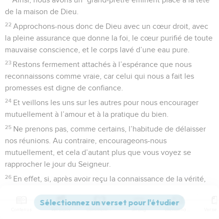
de la maison de Dieu.
22
Approchons-nous donc de Dieu avec un cœur droit, avec
la pleine assurance que donne la foi, le cœur purifié de toute
mauvaise conscience, et le corps lavé d’une eau pure.
23
Restons fermement attachés à l’espérance que nous
reconnaissons comme vraie, car celui qui nous a fait les
promesses est digne de confiance.
24
Et veillons les uns sur les autres pour nous encourager
mutuellement à l’amour et à la pratique du bien.
25
Ne prenons pas, comme certains, l’habitude de délaisser
nos réunions. Au contraire, encourageons-nous
mutuellement, et cela d’autant plus que vous voyez se
rapprocher le jour du Seigneur.
26
En effet, si, après avoir reçu la connaissance de la vérité,
nous vivons délibérément dans le péché, il ne reste plus
pour nous de sacrifice pour les péchés.
Contenus
Versions
Commentaires
Strong
Dictionnaire
27
La seule perspective est alors l’attente terrifiante du