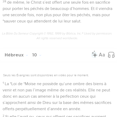
28
de même, le Christ s’est offert une seule fois en sacrifice
pour porter les péchés de beaucoup d’hommes. Et il viendra
une seconde fois, non plus pour ôter les péchés, mais pour
*sauver ceux qui attendent de lui leur salut.
La Bible Du Semeur Copyright © 1992, 1999 by Biblica, Inc.® Used by permission.
All rights reserved worldwide.
Hébreux
10
Seuls les Évangiles sont disponibles en vidéo pour le moment.
1
La *Loi de *Moïse ne possède qu’une ombre des biens à
venir et non pas l’image même de ces réalités. Elle ne peut
donc en aucun cas amener à la perfection ceux qui
s’approchent ainsi de Dieu sur la base des mêmes sacrifices
offerts perpétuellement d’année en année.
2
Si elle l’avait pu, ceux qui offrent ces sacrifices auraient