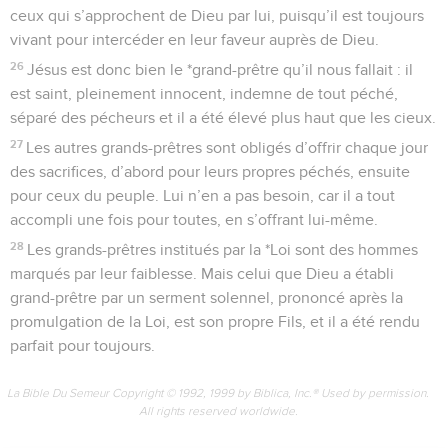
ceux qui s’approchent de Dieu par lui, puisqu’il est toujours
vivant pour intercéder en leur faveur auprès de Dieu.
26
Jésus est donc bien le *grand-prêtre qu’il nous fallait : il
est saint, pleinement innocent, indemne de tout péché,
séparé des pécheurs et il a été élevé plus haut que les cieux.
27
Les autres grands-prêtres sont obligés d’offrir chaque jour
des sacrifices, d’abord pour leurs propres péchés, ensuite
pour ceux du peuple. Lui n’en a pas besoin, car il a tout
accompli une fois pour toutes, en s’offrant lui-même.
28
Les grands-prêtres institués par la *Loi sont des hommes
marqués par leur faiblesse. Mais celui que Dieu a établi
grand-prêtre par un serment solennel, prononcé après la
promulgation de la Loi, est son propre Fils, et il a été rendu
parfait pour toujours.
La Bible Du Semeur Copyright © 1992, 1999 by Biblica, Inc.® Used by permission.
All rights reserved worldwide.