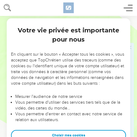
aussi longtemps qu’on peut dire aujourd’hui, afin qu’aucun
d’entre vous ne se laisse tromper par le péché et ne
s’endurcisse.
Semeur
14
En effet, nous sommes associés au Christ, si toutefois
Votre vie privée est importante
Hébreux
3
nous conservons fermement, et jusqu’au bout, l’assurance
pour nous
que nous avons eue dès le début,
15
et cela aussi longtemps qu’il est dit : Aujourd’hui, si vous
En cliquant sur le bouton « Accepter tous les cookies », vous
entendez la voix de Dieu, ne vous endurcissez pas, comme
acceptez que TopChrétien utilise des traceurs (comme des
l’ont fait vos ancêtres lorsqu’ils se sont révoltés.
cookies ou l'identifiant unique de votre compte utilisateur) et
traite vos données à caractère personnel (comme vos
16
En effet, qui sont ceux qui se sont révoltés contre Dieu
données de navigation et les informations renseignées dans
après avoir entendu sa voix ? N’est-ce pas tous ceux qui
votre compte utilisateur) dans les buts suivants :
étaient sortis d’Egypte sous la conduite de Moïse ?
17
Et contre qui Dieu a-t-il été plein de colère pendant
Mesurer l'audience de notre service
Vous permettre d'utiliser des services tiers tels que de la
quarante ans ? N’est-ce pas contre ceux qui avaient péché et
vidéo, des cartes du monde…
dont les cadavres sont tombés dans le désert ?
Vous permettre d'entrer en contact avec notre service de
18
relation aux utilisateurs.
Enfin, à qui a-t-il fait ce serment : ils n’entreront pas dans
mon repos ? N’est-ce pas à ceux qui avaient refusé de lui
obéir ?
Choisir mes cookies