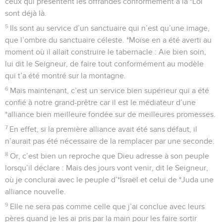
ceux qui présentent les offrandes conformément à la *Loi
sont déjà là.
5
Ils sont au service d’un sanctuaire qui n’est qu’une image,
que l’ombre du sanctuaire céleste. *Moïse en a été averti au
moment où il allait construire le tabernacle : Aie bien soin,
lui dit le Seigneur, de faire tout conformément au modèle
qui t’a été montré sur la montagne.
6
Mais maintenant, c’est un service bien supérieur qui a été
confié à notre grand-prêtre car il est le médiateur d’une
*alliance bien meilleure fondée sur de meilleures promesses.
7
En effet, si la première alliance avait été sans défaut, il
n’aurait pas été nécessaire de la remplacer par une seconde.
8
Or, c’est bien un reproche que Dieu adresse à son peuple
lorsqu’il déclare : Mais des jours vont venir, dit le Seigneur,
où je conclurai avec le peuple d’*Israël et celui de *Juda une
alliance nouvelle.
9
Elle ne sera pas comme celle que j’ai conclue avec leurs
pères quand je les ai pris par la main pour les faire sortir