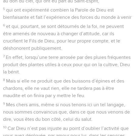
au don du ciel, qui ont eu part au Saint-Esprit,
5
qui ont expérimenté combien la Parole de Dieu est
bienfaisante et fait l’expérience des forces du monde à venir
6
et qui, pourtant, se sont détournés de la foi, ne peuvent
être amenés de nouveau à changer d’attitude, car ils
crucifient le Fils de Dieu, pour leur propre compte, et le
déshonorent publiquement.
7
En effet, lorsqu’une terre arrosée par des pluies fréquentes
produit des plantes utiles à ceux pour qui on la cultive, Dieu
la bénit.
8
Mais si elle ne produit que des buissons d’épines et des
chardons, elle ne vaut rien, elle ne tardera pas à être
maudite et on finira par y mettre le feu.
9
Mes chers amis, même si nous tenons ici un tel langage,
nous sommes convaincus que, dans ce que nous venons de
dire, vous êtes du bon côté, celui du salut.
10
Car Dieu n’est pas injuste au point d’oublier l’activité que
vous avez déployée, par amour pour lui, dans les services