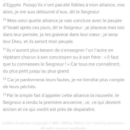
d’Egypte. Puisqu’ils n’ont pas été fidèles à mon alliance, moi
alors, je me suis détourné d’eux, dit le Seigneur.
10
Mais voici quelle alliance je vais conclure avec le peuple
d’*Israël après ces jours, dit le Seigneur : je placerai mes lois
dans leur pensée, je les graverai dans leur cœur ; je serai
leur Dieu, et ils seront mon peuple.
11
Ils n’auront plus besoin de s’enseigner l’un l’autre en
répétant chacun à son concitoyen ou à son frère : « Il faut
que tu connaisses le Seigneur ! » Car tous me connaîtront,
du plus petit jusqu’au plus grand.
12
Car je pardonnerai leurs fautes, je ne tiendrai plus compte
de leurs péchés.
13
Par le simple fait d’appeler cette alliance-là nouvelle, le
Seigneur a rendu la première ancienne ; or, ce qui devient
ancien et ce qui vieillit est près de disparaître.
La Bible Du Semeur Copyright © 1992, 1999 by Biblica, Inc.® Used by permission.
All rights reserved worldwide.