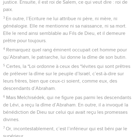
justice. Ensuite, il est roi de Salem, ce qui veut dire : roi de
paix.
3
En outre, l’Ecriture ne lui attribue ni père, ni mère, ni
généalogie. Elle ne mentionne ni sa naissance, ni sa mort.
Elle le rend ainsi semblable au Fils de Dieu, et il demeure
prêtre pour toujours.
4
Remarquez quel rang éminent occupait cet homme pour
qu’Abraham, le patriarche, lui donne la dîme de son butin.
5
Certes, la *Loi ordonne à ceux des *lévites qui sont prêtres
de prélever la dîme sur le peuple d’Israël, c’est-à-dire sur
leurs frères, bien que ceux-ci soient, comme eux, des
descendants d’Abraham.
6
Mais Melchisédek, qui ne figure pas parmi les descendants
de Lévi, a reçu la dîme d’Abraham. En outre, il a invoqué la
bénédiction de Dieu sur celui qui avait reçu les promesses
divines.
7
Or, incontestablement, c’est l’inférieur qui est béni par le
supérieur.