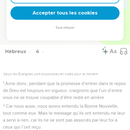
19
Nous voyons donc qu’ils n’ont pas pu entrer dans le repos
Accepter tous les cookies
de Dieu parce qu’ils ne lui ont pas fait confiance.
La Bible Du Semeur Copyright © 1992, 1999 by Biblica, Inc.® Used by permission.
Tout refuser
All rights reserved worldwide.
Hébreux
4
Seuls les Évangiles sont disponibles en vidéo pour le moment.
1
Ainsi donc, pendant que la promesse d’entrer dans le repos
de Dieu est toujours en vigueur, craignons que l’un d’entre
vous ne se trouve coupable d’être resté en arrière.
2
Car nous aussi, nous avons entendu la Bonne Nouvelle,
tout comme eux. Mais le message qu’ils ont entendu ne leur
a servi à rien, car ils ne se sont pas associés par leur foi à
ceux qui l’ont reçu.