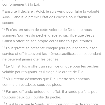
conformément à la Loi.
9
Ensuite il déclare : Voici, je suis venu pour faire ta volonté.
Ainsi il abolit le premier état des choses pour établir le
second.
10
Et c’est en raison de cette volonté de Dieu que nous
sommes *purifiés du péché, grâce au sacrifice que Jésus-
Christ a offert de son propre corps une fois pour toutes.
11
Tout *prêtre se présente chaque jour pour accomplir son
service et offrir souvent les mêmes sacrifices qui, cependant,
ne peuvent jamais ôter les péchés.
12
Le Christ, lui, a offert un sacrifice unique pour les péchés,
valable pour toujours, et il siège à la droite de Dieu
13
où il attend désormais que Dieu mette ses ennemis
comme un escabeau sous ses pieds.
14
Par une offrande unique, en effet, il a rendu parfaits pour
toujours ceux qu’il purifie du péché.
15
C’est là ce que le Saint-Esprit nous confirme de son côté.