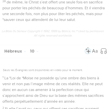
28
de même, le Christ s’est offert une seule fois en sacrifice
pour porter les péchés de beaucoup d’hommes. Et il viendra
une seconde fois, non plus pour ôter les péchés, mais pour
*sauver ceux qui attendent de lui leur salut.
La Bible Du Semeur Copyright © 1992, 1999 by Biblica, Inc.® Used by permission.
All rights reserved worldwide.
Hébreux
10
Seuls les Évangiles sont disponibles en vidéo pour le moment.
1
La *Loi de *Moïse ne possède qu’une ombre des biens à
venir et non pas l’image même de ces réalités. Elle ne peut
donc en aucun cas amener à la perfection ceux qui
s’approchent ainsi de Dieu sur la base des mêmes sacrifices
offerts perpétuellement d’année en année.
2
Si elle l’avait pu, ceux qui offrent ces sacrifices auraient