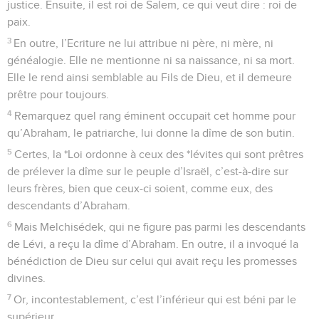
justice. Ensuite, il est roi de Salem, ce qui veut dire : roi de
paix.
3
En outre, l’Ecriture ne lui attribue ni père, ni mère, ni
généalogie. Elle ne mentionne ni sa naissance, ni sa mort.
Elle le rend ainsi semblable au Fils de Dieu, et il demeure
prêtre pour toujours.
4
Remarquez quel rang éminent occupait cet homme pour
qu’Abraham, le patriarche, lui donne la dîme de son butin.
5
Certes, la *Loi ordonne à ceux des *lévites qui sont prêtres
de prélever la dîme sur le peuple d’Israël, c’est-à-dire sur
leurs frères, bien que ceux-ci soient, comme eux, des
descendants d’Abraham.
6
Mais Melchisédek, qui ne figure pas parmi les descendants
de Lévi, a reçu la dîme d’Abraham. En outre, il a invoqué la
bénédiction de Dieu sur celui qui avait reçu les promesses
divines.
7
Or, incontestablement, c’est l’inférieur qui est béni par le
supérieur.