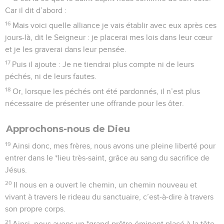
Car il dit d’abord :
16
Mais voici quelle alliance je vais établir avec eux après ces
jours-là, dit le Seigneur : je placerai mes lois dans leur cœur
et je les graverai dans leur pensée.
17
Puis il ajoute : Je ne tiendrai plus compte ni de leurs
péchés, ni de leurs fautes.
18
Or, lorsque les péchés ont été pardonnés, il n’est plus
nécessaire de présenter une offrande pour les ôter.
Approchons-nous de Dieu
19
Ainsi donc, mes frères, nous avons une pleine liberté pour
entrer dans le *lieu très-saint, grâce au sang du sacrifice de
Jésus.
20
Il nous en a ouvert le chemin, un chemin nouveau et
vivant à travers le rideau du sanctuaire, c’est-à-dire à travers
son propre corps.
21
Ainsi, nous avons un *grand-prêtre éminent placé à la tête