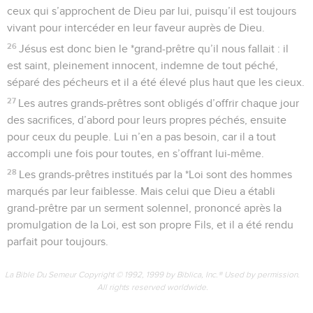
ceux qui s’approchent de Dieu par lui, puisqu’il est toujours
vivant pour intercéder en leur faveur auprès de Dieu.
26
Jésus est donc bien le *grand-prêtre qu’il nous fallait : il
est saint, pleinement innocent, indemne de tout péché,
séparé des pécheurs et il a été élevé plus haut que les cieux.
27
Les autres grands-prêtres sont obligés d’offrir chaque jour
des sacrifices, d’abord pour leurs propres péchés, ensuite
pour ceux du peuple. Lui n’en a pas besoin, car il a tout
accompli une fois pour toutes, en s’offrant lui-même.
28
Les grands-prêtres institués par la *Loi sont des hommes
marqués par leur faiblesse. Mais celui que Dieu a établi
grand-prêtre par un serment solennel, prononcé après la
promulgation de la Loi, est son propre Fils, et il a été rendu
parfait pour toujours.
La Bible Du Semeur Copyright © 1992, 1999 by Biblica, Inc.® Used by permission.
All rights reserved worldwide.