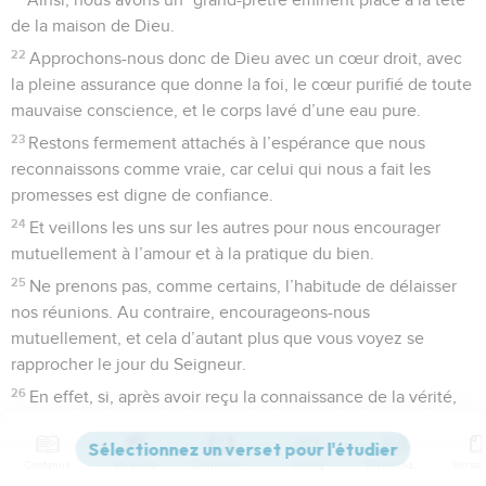
de la maison de Dieu.
22
Approchons-nous donc de Dieu avec un cœur droit, avec
la pleine assurance que donne la foi, le cœur purifié de toute
mauvaise conscience, et le corps lavé d’une eau pure.
23
Restons fermement attachés à l’espérance que nous
reconnaissons comme vraie, car celui qui nous a fait les
promesses est digne de confiance.
24
Et veillons les uns sur les autres pour nous encourager
mutuellement à l’amour et à la pratique du bien.
25
Ne prenons pas, comme certains, l’habitude de délaisser
nos réunions. Au contraire, encourageons-nous
mutuellement, et cela d’autant plus que vous voyez se
rapprocher le jour du Seigneur.
26
En effet, si, après avoir reçu la connaissance de la vérité,
nous vivons délibérément dans le péché, il ne reste plus
pour nous de sacrifice pour les péchés.
Contenus
Versions
Commentaires
Strong
Dictionnaire
27
La seule perspective est alors l’attente terrifiante du