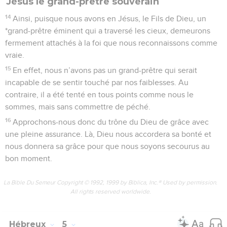
Jésus le grand-prêtre souverain
14
Ainsi, puisque nous avons en Jésus, le Fils de Dieu, un
*grand-prêtre éminent qui a traversé les cieux, demeurons
fermement attachés à la foi que nous reconnaissons comme
vraie.
15
En effet, nous n’avons pas un grand-prêtre qui serait
incapable de se sentir touché par nos faiblesses. Au
contraire, il a été tenté en tous points comme nous le
sommes, mais sans commettre de péché.
16
Approchons-nous donc du trône du Dieu de grâce avec
une pleine assurance. Là, Dieu nous accordera sa bonté et
nous donnera sa grâce pour que nous soyons secourus au
bon moment.
La Bible Du Semeur Copyright © 1992, 1999 by Biblica, Inc.® Used by permission.
All rights reserved worldwide.
Hébreux
5