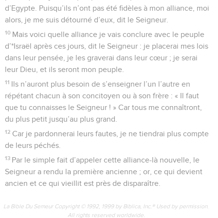
d’Egypte. Puisqu’ils n’ont pas été fidèles à mon alliance, moi
alors, je me suis détourné d’eux, dit le Seigneur.
10
Mais voici quelle alliance je vais conclure avec le peuple
d’*Israël après ces jours, dit le Seigneur : je placerai mes lois
dans leur pensée, je les graverai dans leur cœur ; je serai
leur Dieu, et ils seront mon peuple.
11
Ils n’auront plus besoin de s’enseigner l’un l’autre en
répétant chacun à son concitoyen ou à son frère : « Il faut
que tu connaisses le Seigneur ! » Car tous me connaîtront,
du plus petit jusqu’au plus grand.
12
Car je pardonnerai leurs fautes, je ne tiendrai plus compte
de leurs péchés.
13
Par le simple fait d’appeler cette alliance-là nouvelle, le
Seigneur a rendu la première ancienne ; or, ce qui devient
ancien et ce qui vieillit est près de disparaître.
La Bible Du Semeur Copyright © 1992, 1999 by Biblica, Inc.® Used by permission.
All rights reserved worldwide.