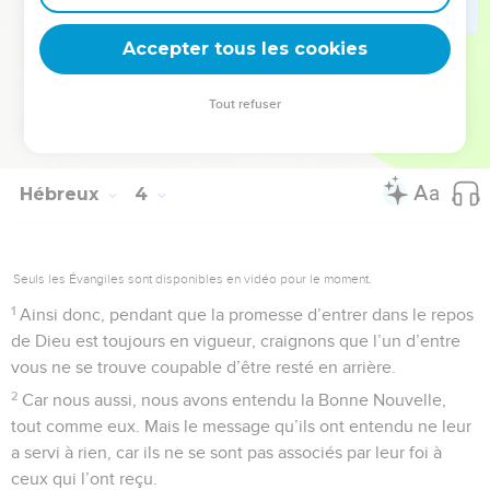
19
Nous voyons donc qu’ils n’ont pas pu entrer dans le repos
Accepter tous les cookies
de Dieu parce qu’ils ne lui ont pas fait confiance.
La Bible Du Semeur Copyright © 1992, 1999 by Biblica, Inc.® Used by permission.
Tout refuser
All rights reserved worldwide.
Hébreux
4
Seuls les Évangiles sont disponibles en vidéo pour le moment.
1
Ainsi donc, pendant que la promesse d’entrer dans le repos
de Dieu est toujours en vigueur, craignons que l’un d’entre
vous ne se trouve coupable d’être resté en arrière.
2
Car nous aussi, nous avons entendu la Bonne Nouvelle,
tout comme eux. Mais le message qu’ils ont entendu ne leur
a servi à rien, car ils ne se sont pas associés par leur foi à
ceux qui l’ont reçu.