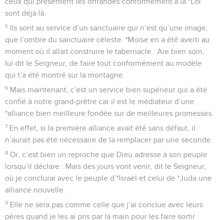
ceux qui présentent les offrandes conformément à la *Loi
sont déjà là.
5
Ils sont au service d’un sanctuaire qui n’est qu’une image,
que l’ombre du sanctuaire céleste. *Moïse en a été averti au
moment où il allait construire le tabernacle : Aie bien soin,
lui dit le Seigneur, de faire tout conformément au modèle
qui t’a été montré sur la montagne.
6
Mais maintenant, c’est un service bien supérieur qui a été
confié à notre grand-prêtre car il est le médiateur d’une
*alliance bien meilleure fondée sur de meilleures promesses.
7
En effet, si la première alliance avait été sans défaut, il
n’aurait pas été nécessaire de la remplacer par une seconde.
8
Or, c’est bien un reproche que Dieu adresse à son peuple
lorsqu’il déclare : Mais des jours vont venir, dit le Seigneur,
où je conclurai avec le peuple d’*Israël et celui de *Juda une
alliance nouvelle.
9
Elle ne sera pas comme celle que j’ai conclue avec leurs
pères quand je les ai pris par la main pour les faire sortir