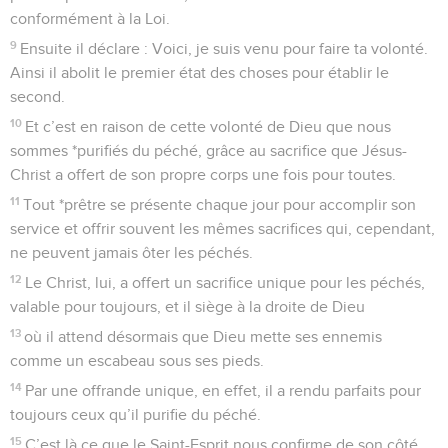
conformément à la Loi.
9
Ensuite il déclare : Voici, je suis venu pour faire ta volonté.
Ainsi il abolit le premier état des choses pour établir le
second.
10
Et c’est en raison de cette volonté de Dieu que nous
sommes *purifiés du péché, grâce au sacrifice que Jésus-
Christ a offert de son propre corps une fois pour toutes.
11
Tout *prêtre se présente chaque jour pour accomplir son
service et offrir souvent les mêmes sacrifices qui, cependant,
ne peuvent jamais ôter les péchés.
12
Le Christ, lui, a offert un sacrifice unique pour les péchés,
valable pour toujours, et il siège à la droite de Dieu
13
où il attend désormais que Dieu mette ses ennemis
comme un escabeau sous ses pieds.
14
Par une offrande unique, en effet, il a rendu parfaits pour
toujours ceux qu’il purifie du péché.
15
C’est là ce que le Saint-Esprit nous confirme de son côté.