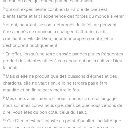
au don du ciel, qui ont eu part au Saint-Esprit,
5
qui ont expérimenté combien la Parole de Dieu est
bienfaisante et fait l’expérience des forces du monde à venir
6
et qui, pourtant, se sont détournés de la foi, ne peuvent
être amenés de nouveau à changer d’attitude, car ils
crucifient le Fils de Dieu, pour leur propre compte, et le
déshonorent publiquement.
7
En effet, lorsqu’une terre arrosée par des pluies fréquentes
produit des plantes utiles à ceux pour qui on la cultive, Dieu
la bénit.
8
Mais si elle ne produit que des buissons d’épines et des
chardons, elle ne vaut rien, elle ne tardera pas à être
maudite et on finira par y mettre le feu.
9
Mes chers amis, même si nous tenons ici un tel langage,
nous sommes convaincus que, dans ce que nous venons de
dire, vous êtes du bon côté, celui du salut.
10
Car Dieu n’est pas injuste au point d’oublier l’activité que
vous avez déployée, par amour pour lui, dans les services