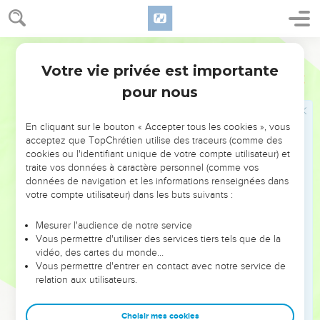
aussi longtemps qu’on peut dire aujourd’hui, afin qu’aucun
d’entre vous ne se laisse tromper par le péché et ne
s’endurcisse.
Semeur
14
En effet, nous sommes associés au Christ, si toutefois
Votre vie privée est importante
Hébreux
3
nous conservons fermement, et jusqu’au bout, l’assurance
pour nous
que nous avons eue dès le début,
15
et cela aussi longtemps qu’il est dit : Aujourd’hui, si vous
En cliquant sur le bouton « Accepter tous les cookies », vous
entendez la voix de Dieu, ne vous endurcissez pas, comme
acceptez que TopChrétien utilise des traceurs (comme des
l’ont fait vos ancêtres lorsqu’ils se sont révoltés.
cookies ou l'identifiant unique de votre compte utilisateur) et
traite vos données à caractère personnel (comme vos
16
En effet, qui sont ceux qui se sont révoltés contre Dieu
données de navigation et les informations renseignées dans
après avoir entendu sa voix ? N’est-ce pas tous ceux qui
votre compte utilisateur) dans les buts suivants :
étaient sortis d’Egypte sous la conduite de Moïse ?
17
Et contre qui Dieu a-t-il été plein de colère pendant
Mesurer l'audience de notre service
Vous permettre d'utiliser des services tiers tels que de la
quarante ans ? N’est-ce pas contre ceux qui avaient péché et
vidéo, des cartes du monde…
dont les cadavres sont tombés dans le désert ?
Vous permettre d'entrer en contact avec notre service de
18
relation aux utilisateurs.
Enfin, à qui a-t-il fait ce serment : ils n’entreront pas dans
mon repos ? N’est-ce pas à ceux qui avaient refusé de lui
obéir ?
Choisir mes cookies