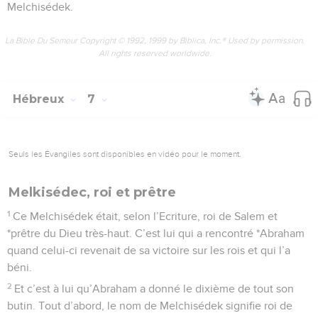
Melchisédek.
La Bible Du Semeur Copyright © 1992, 1999 by Biblica, Inc.® Used by permission.
All rights reserved worldwide.
Hébreux
7
Seuls les Évangiles sont disponibles en vidéo pour le moment.
Melkisédec, roi et prêtre
1
Ce Melchisédek était, selon l’Ecriture, roi de Salem et
*prêtre du Dieu très-haut. C’est lui qui a rencontré *Abraham
quand celui-ci revenait de sa victoire sur les rois et qui l’a
béni.
2
Et c’est à lui qu’Abraham a donné le dixième de tout son
butin. Tout d’abord, le nom de Melchisédek signifie roi de