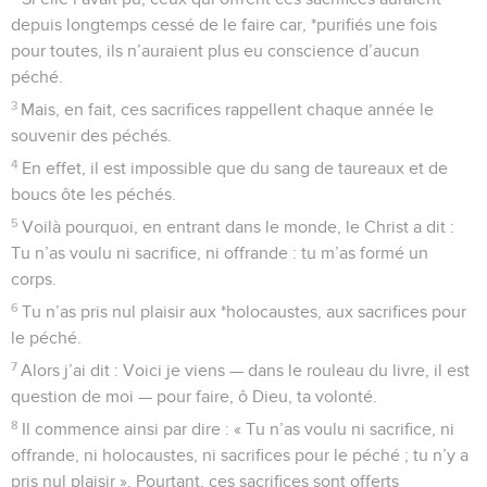
depuis longtemps cessé de le faire car, *purifiés une fois
pour toutes, ils n’auraient plus eu conscience d’aucun
péché.
3
Mais, en fait, ces sacrifices rappellent chaque année le
souvenir des péchés.
4
En effet, il est impossible que du sang de taureaux et de
boucs ôte les péchés.
5
Voilà pourquoi, en entrant dans le monde, le Christ a dit :
Tu n’as voulu ni sacrifice, ni offrande : tu m’as formé un
corps.
6
Tu n’as pris nul plaisir aux *holocaustes, aux sacrifices pour
le péché.
7
Alors j’ai dit : Voici je viens — dans le rouleau du livre, il est
question de moi — pour faire, ô Dieu, ta volonté.
8
Il commence ainsi par dire : « Tu n’as voulu ni sacrifice, ni
offrande, ni holocaustes, ni sacrifices pour le péché ; tu n’y a
pris nul plaisir ». Pourtant, ces sacrifices sont offerts