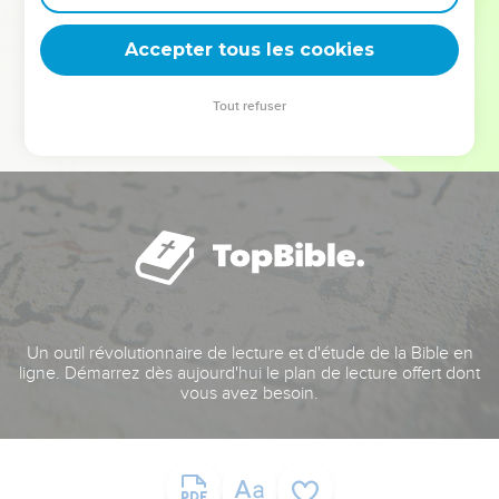
deviennent vos tremplins. Que vous guidiez un ministère, une
équipe, un groupe ou une famille, leur expérience est faite
Accepter tous les cookies
pour vous.
Tout refuser
Je découvre l’événement
Un outil révolutionnaire de lecture et d'étude de la Bible en
ligne. Démarrez dès aujourd'hui le plan de lecture offert dont
vous avez besoin.