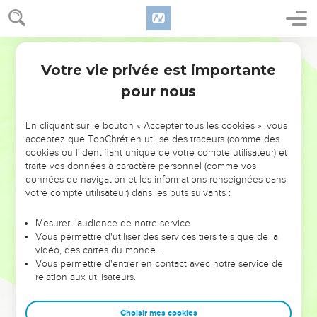
Votre vie privée est importante
pour nous
NE MANQUEZ PAS L’ÉVÉNEMENT
En cliquant sur le bouton « Accepter tous les cookies », vous
DE L’ANNÉE !
acceptez que TopChrétien utilise des traceurs (comme des
cookies ou l'identifiant unique de votre compte utilisateur) et
ET SI LEURS ERREURS POUVAIENT VOUS ÉVITER LES
traite vos données à caractère personnel (comme vos
VOTRES ?
données de navigation et les informations renseignées dans
votre compte utilisateur) dans les buts suivants :
On admire souvent les leaders pour leurs réussites, leur impact,
leur foi ou leur vision. Mais on voit moins les doutes, les erreurs
Mesurer l'audience de notre service
Vous permettre d'utiliser des services tiers tels que de la
et les saisons difficiles qu'ils ont traversés, alors même que ce
vidéo, des cartes du monde…
sont elles qui les ont façonnés.
Vous permettre d'entrer en contact avec notre service de
relation aux utilisateurs.
Dans cette conférence, leaders, entrepreneurs, et responsables
reviennent sur les erreurs marquantes de leur parcours et les
clés pour avancer avec plus de sagesse afin que leurs erreurs
Choisir mes cookies