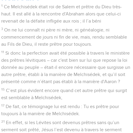
1
Ce Melchisédek était roi de Salem et prêtre du Dieu très-
haut. Il est allé à la rencontre d'Abraham alors que celui-ci
revenait de la défaite infligée aux rois ; il l’a béni
3
On ne lui connaît ni père ni mère, ni généalogie, ni
commencement de jours ni fin de vie, mais, rendu semblable
au Fils de Dieu, il reste prêtre pour toujours.
11
Si donc la perfection avait été possible à travers le ministère
des prêtres lévitiques – car c'est bien sur lui que repose la loi
donnée au peuple – était-il encore nécessaire que surgisse un
autre prêtre, établi à la manière de Melchisédek, et qu’il soit
présenté comme n’étant pas établi à la manière d'Aaron ?
15
C’est plus évident encore quand cet autre prêtre qui surgit
est semblable à Melchisédek,
17
De fait, ce témoignage lui est rendu : Tu es prêtre pour
toujours à la manière de Melchisédek.
21
En effet, si les Lévites sont devenus prêtres sans qu’un
serment soit prêté, Jésus l’est devenu à travers le serment