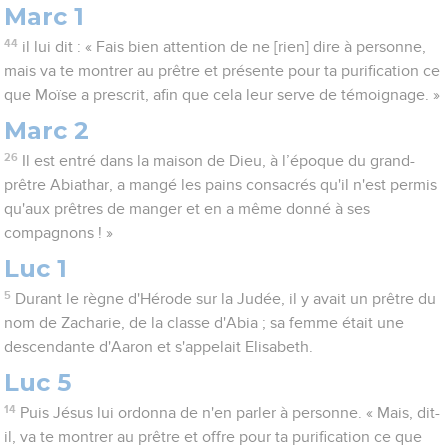
Marc 1
44
il lui dit : « Fais bien attention de ne [rien] dire à personne,
mais va te montrer au prêtre et présente pour ta purification ce
que Moïse a prescrit, afin que cela leur serve de témoignage. »
Marc 2
26
Il est entré dans la maison de Dieu, à l’époque du grand-
prêtre Abiathar, a mangé les pains consacrés qu'il n'est permis
qu'aux prêtres de manger et en a même donné à ses
compagnons ! »
Luc 1
5
Durant le règne d'Hérode sur la Judée, il y avait un prêtre du
nom de Zacharie, de la classe d'Abia ; sa femme était une
descendante d'Aaron et s'appelait Elisabeth.
Luc 5
14
Puis Jésus lui ordonna de n'en parler à personne. « Mais, dit-
il, va te montrer au prêtre et offre pour ta purification ce que