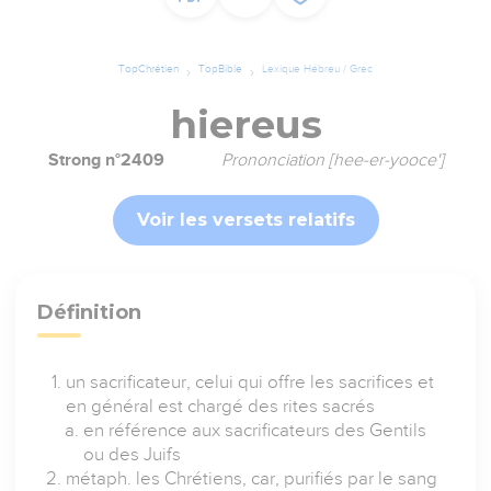
TopChrétien
TopBible
Lexique Hébreu / Grec
hiereus
Strong n°2409
Prononciation [hee-er-yooce']
Voir les versets relatifs
Définition
un sacrificateur, celui qui offre les sacrifices et
en général est chargé des rites sacrés
en référence aux sacrificateurs des Gentils
ou des Juifs
métaph. les Chrétiens, car, purifiés par le sang