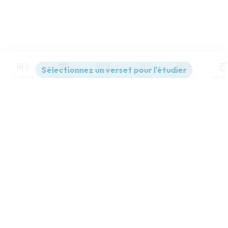
Contenus
Versions
Commentaires
Strong
Dictionnaire
Paramètres de lecture
Afficher les numéros de versets
Mode dyslexique
Désactivé
Simple
Coul
eur
Police d'écriture