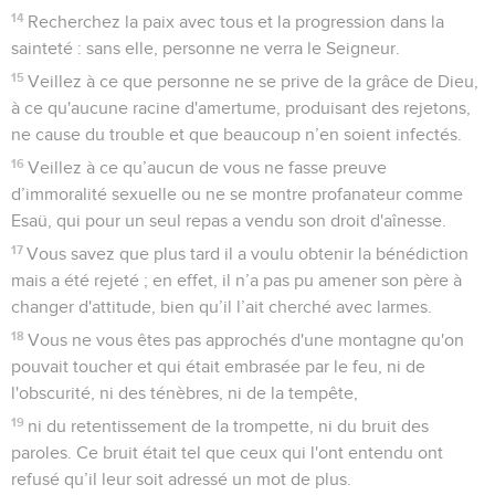
14
Recherchez la paix avec tous et la progression dans la
sainteté : sans elle, personne ne verra le Seigneur.
15
Veillez à ce que personne ne se prive de la grâce de Dieu,
à ce qu'aucune racine d'amertume, produisant des rejetons,
ne cause du trouble et que beaucoup n’en soient infectés.
16
Veillez à ce qu’aucun de vous ne fasse preuve
d’immoralité sexuelle ou ne se montre profanateur comme
Esaü, qui pour un seul repas a vendu son droit d'aînesse.
17
Vous savez que plus tard il a voulu obtenir la bénédiction
mais a été rejeté ; en effet, il n’a pas pu amener son père à
changer d'attitude, bien qu’il l’ait cherché avec larmes.
18
Vous ne vous êtes pas approchés d'une montagne qu'on
pouvait toucher et qui était embrasée par le feu, ni de
l'obscurité, ni des ténèbres, ni de la tempête,
19
ni du retentissement de la trompette, ni du bruit des
paroles. Ce bruit était tel que ceux qui l'ont entendu ont
refusé qu’il leur soit adressé un mot de plus.