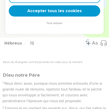
terre.
39
Tous ceux-là, bien qu’ayant reçu un bon témoignage
Accepter tous les cookies
grâce à leur foi, n'ont pas obtenu ce qui leur était promis,
40
car Dieu avait en vue quelque chose de meilleur pour
Tout refuser
nous. Ainsi, ils ne devaient pas parvenir sans nous à la
perfection.
Hébreux
12
Seuls les Évangiles sont disponibles en vidéo pour le moment.
Dieu notre Père
1
Nous donc aussi, puisque nous sommes entourés d'une si
grande nuée de témoins, rejetons tout fardeau et le péché
qui nous enveloppe si facilement, et courons avec
persévérance l'épreuve qui nous est proposée.
2
Faisons-le en gardant les regards sur Jésus, qui fait naître la