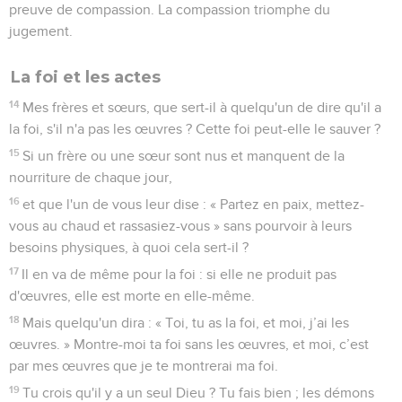
preuve de compassion. La compassion triomphe du
jugement.
La foi et les actes
14
Mes frères et sœurs, que sert-il à quelqu'un de dire qu'il a
la foi, s'il n'a pas les œuvres ? Cette foi peut-elle le sauver ?
15
Si un frère ou une sœur sont nus et manquent de la
nourriture de chaque jour,
16
et que l'un de vous leur dise : « Partez en paix, mettez-
vous au chaud et rassasiez-vous » sans pourvoir à leurs
besoins physiques, à quoi cela sert-il ?
17
Il en va de même pour la foi : si elle ne produit pas
d'œuvres, elle est morte en elle-même.
18
Mais quelqu'un dira : « Toi, tu as la foi, et moi, j’ai les
œuvres. » Montre-moi ta foi sans les œuvres, et moi, c’est
par mes œuvres que je te montrerai ma foi.
19
Tu crois qu'il y a un seul Dieu ? Tu fais bien ; les démons