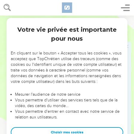
David, de Samuel et des prophètes.
33
Par la foi, ils ont vaincu des royaumes, exercé la justice,
obtenu la réalisation de promesses, fermé la gueule de lions,
Segond 21
34
éteint la puissance du feu, échappé au tranchant de
Votre vie privée est importante
Hébreux
11
l'épée, repris des forces après une maladie, été vaillants à la
pour nous
guerre, mis en fuite des armées étrangères.
35
Des femmes ont retrouvé leurs morts par la résurrection.
En cliquant sur le bouton « Accepter tous les cookies », vous
D'autres ont été torturés et n'ont pas accepté de délivrance
acceptez que TopChrétien utilise des traceurs (comme des
cookies ou l'identifiant unique de votre compte utilisateur) et
afin d'obtenir une meilleure résurrection.
traite vos données à caractère personnel (comme vos
36
D'autres encore ont subi les moqueries et le fouet, les
données de navigation et les informations renseignées dans
chaînes et la prison.
votre compte utilisateur) dans les buts suivants :
37
Ils ont été lapidés, sciés, [mis à l’épreuve]. Ils sont morts
Mesurer l'audience de notre service
tués par l'épée. Ils sont allés d’un endroit à l’autre, habillés
Vous permettre d'utiliser des services tiers tels que de la
de peaux de brebis ou de chèvre, privés de tout, persécutés,
vidéo, des cartes du monde…
Vous permettre d'entrer en contact avec notre service de
maltraités,
relation aux utilisateurs.
38
eux dont le monde n'était pas digne. Ils erraient dans les
déserts et les montagnes, dans les grottes et les abris de la
Choisir mes cookies