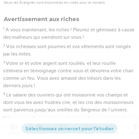
Seuls les Évangiles sont disponibles en vidéo pour le moment.
Avertissement aux riches
1
A vous maintenant, les riches ! Pleurez et gémissez à cause
des malheurs qui viendront sur vous !
2
Vos richesses sont pourries et vos vêtements sont rongés
par les mites.
3
Votre or et votre argent sont rouillés, et leur rouille
s'élèvera en témoignage contre vous et dévorera votre chair
comme un feu. Vous avez amassé des trésors dans les
derniers jours !
4
Le salaire des ouvriers qui ont moissonné vos champs et
dont vous les avez frustrés crie, et les cris des moissonneurs
sont parvenus jusqu’aux oreilles du Seigneur de l’univers.
5
Vous avez vécu sur la terre dans les plaisirs et dans le luxe,
vous avez rassasié votre cœur [comme] le jour de la
Contenus
Versions
Commentaires
Strong
Dictionnaire
boucherie.