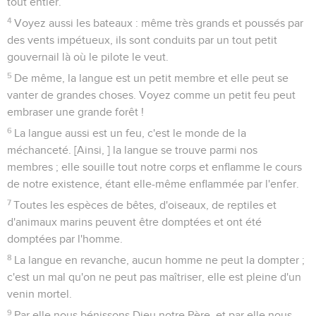
tout entier.
4
Voyez aussi les bateaux : même très grands et poussés par
des vents impétueux, ils sont conduits par un tout petit
gouvernail là où le pilote le veut.
5
De même, la langue est un petit membre et elle peut se
vanter de grandes choses. Voyez comme un petit feu peut
embraser une grande forêt !
6
La langue aussi est un feu, c'est le monde de la
méchanceté. [Ainsi, ] la langue se trouve parmi nos
membres ; elle souille tout notre corps et enflamme le cours
de notre existence, étant elle-même enflammée par l'enfer.
7
Toutes les espèces de bêtes, d'oiseaux, de reptiles et
d'animaux marins peuvent être domptées et ont été
domptées par l'homme.
8
La langue en revanche, aucun homme ne peut la dompter ;
c'est un mal qu'on ne peut pas maîtriser, elle est pleine d'un
venin mortel.
9
Par elle nous bénissons Dieu notre Père, et par elle nous