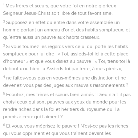
1
Mes frères et sœurs, que votre foi en notre glorieux
Seigneur Jésus-Christ soit libre de tout favoritisme.
2
Supposez en effet qu’entre dans votre assemblée un
homme portant un anneau d'or et des habits somptueux, et
qu’entre aussi un pauvre aux habits crasseux.
3
Si vous tournez les regards vers celui qui porte les habits
somptueux pour lui dire : « Toi, assieds-toi ici à cette place
d'honneur » et que vous disiez au pauvre : « Toi, tiens-toi là
debout » ou bien : « Assieds-toi par terre, à mes pieds »,
4
ne faites-vous pas en vous-mêmes une distinction et ne
devenez-vous pas des juges aux mauvais raisonnements ?
5
Ecoutez, mes frères et sœurs bien-aimés : Dieu n'a-t-il pas
choisi ceux qui sont pauvres aux yeux du monde pour les
rendre riches dans la foi et héritiers du royaume qu'il a
promis à ceux qui l'aiment ?
6
Et vous, vous méprisez le pauvre ! N'est-ce pas les riches
qui vous oppriment et qui vous traînent devant les