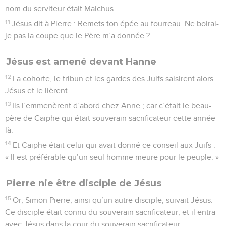
nom du serviteur était Malchus.
11
Jésus dit à Pierre : Remets ton épée au fourreau. Ne boirai-
je pas la coupe que le Père m’a donnée ?
Jésus est amené devant Hanne
12
La cohorte, le tribun et les gardes des Juifs saisirent alors
Jésus et le lièrent.
13
Ils l’emmenèrent d’abord chez Anne ; car c’était le beau-
père de Caïphe qui était souverain sacrificateur cette année-
là.
14
Et Caïphe était celui qui avait donné ce conseil aux Juifs :
« Il est préférable qu’un seul homme meure pour le peuple. »
Pierre nie être disciple de Jésus
15
Or, Simon Pierre, ainsi qu’un autre disciple, suivait Jésus.
Ce disciple était connu du souverain sacrificateur, et il entra
avec Jésus dans la cour du souverain sacrificateur ;