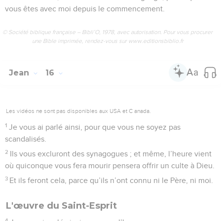
vous êtes avec moi depuis le commencement.
© Société biblique française – Bibli’O, 1978, avec autorisation. Pour vous procurer
une Bible imprimée, rendez-vous sur www.editionsbiblio.fr
Jean
16
Les vidéos ne sont pas disponibles aux USA et C anada.
1
Je vous ai parlé ainsi, pour que vous ne soyez pas
scandalisés.
2
Ils vous excluront des synagogues ; et même, l’heure vient
où quiconque vous fera mourir pensera offrir un culte à Dieu.
3
Et ils feront cela, parce qu’ils n’ont connu ni le Père, ni moi.
L'œuvre du Saint-Esprit
4