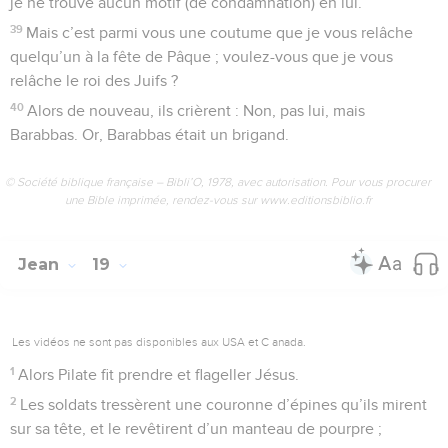
je ne trouve aucun motif (de condamnation) en lui.
39
Mais c’est parmi vous une coutume que je vous relâche
quelqu’un à la fête de Pâque ; voulez-vous que je vous
relâche le roi des Juifs ?
40
Alors de nouveau, ils crièrent : Non, pas lui, mais
Barabbas. Or, Barabbas était un brigand.
© Société biblique française – Bibli’O, 1978, avec autorisation. Pour vous procurer
une Bible imprimée, rendez-vous sur www.editionsbiblio.fr
Jean
19
Les vidéos ne sont pas disponibles aux USA et C anada.
1
Alors Pilate fit prendre et flageller Jésus.
2
Les soldats tressèrent une couronne d’épines qu’ils mirent
sur sa tête, et le revêtirent d’un manteau de pourpre ;