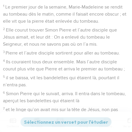
1
Le premier jour de la semaine, Marie-Madeleine se rendit
au tombeau dès le matin, comme il faisait encore obscur ; et
elle vit que la pierre était enlevée du tombeau.
2
Elle courut trouver Simon Pierre et l’autre disciple que
Jésus aimait, et leur dit : On a enlevé du tombeau le
Seigneur, et nous ne savons pas où on l’a mis.
3
Pierre et l’autre disciple sortirent pour aller au tombeau.
4
Ils couraient tous deux ensemble. Mais l’autre disciple
courut plus vite que Pierre et arriva le premier au tombeau ;
5
il se baissa, vit les bandelettes qui étaient là, pourtant il
n’entra pas.
6
Simon Pierre qui le suivait, arriva. Il entra dans le tombeau,
aperçut les bandelettes qui étaient là
7
et le linge qu’on avait mis sur la tête de Jésus, non pas
avec les bandelettes, mais roulé à une place à part.
8
Alors l’autre disciple, qui était arrivé le premier au
Contenus
Versions
Commentaires
Strong
Dictionnaire