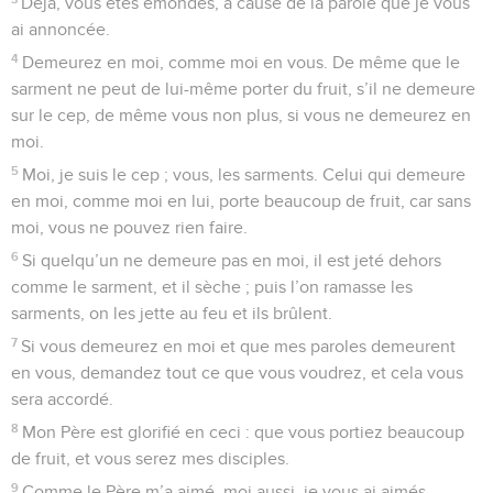
Déjà, vous êtes émondés, à cause de la parole que je vous
ai annoncée.
4
Demeurez en moi, comme moi en vous. De même que le
sarment ne peut de lui-même porter du fruit, s’il ne demeure
sur le cep, de même vous non plus, si vous ne demeurez en
moi.
5
Moi, je suis le cep ; vous, les sarments. Celui qui demeure
en moi, comme moi en lui, porte beaucoup de fruit, car sans
moi, vous ne pouvez rien faire.
6
Si quelqu’un ne demeure pas en moi, il est jeté dehors
comme le sarment, et il sèche ; puis l’on ramasse les
sarments, on les jette au feu et ils brûlent.
7
Si vous demeurez en moi et que mes paroles demeurent
en vous, demandez tout ce que vous voudrez, et cela vous
sera accordé.
8
Mon Père est glorifié en ceci : que vous portiez beaucoup
de fruit, et vous serez mes disciples.
9
Comme le Père m’a aimé, moi aussi, je vous ai aimés.