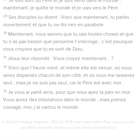
Je suis sorti du Père et je suis venu dans le monde ;
maintenant, je quitte le monde et je vais vers le Père.
29
Ses disciples lui dirent : Voici que maintenant, tu parles
ouvertement et que tu ne dis rien en parabole.
30
Maintenant, nous savons que tu sais toutes choses et que
tu n’as pas besoin que personne t’interroge ; c’est pourquoi
nous croyons que tu es sorti de Dieu.
31
Jésus leur répondit : Vous croyez maintenant... ?
32
Voici que l’heure vient, et même elle est venue, où vous
serez dispersés chacun de son côté, et où vous me laisserez
seul ; mais je ne suis pas seul, car le Père est avec moi.
33
Je vous ai parlé ainsi, pour que vous ayez la paix en moi.
Vous aurez des tribulations dans le monde ; mais prenez
courage, moi, j’ai vaincu le monde.
© Société biblique française – Bibli’O, 1978, avec autorisation. Pour vous procurer
une Bible imprimée, rendez-vous sur www.editionsbiblio.fr