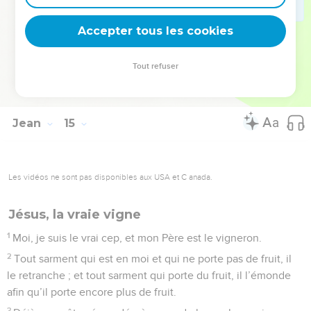
que j’agis comme le Père me l’a commandé. Levez-vous,
Accepter tous les cookies
partons d’ici.
© Société biblique française – Bibli’O, 1978, avec autorisation. Pour vous procurer
Tout refuser
une Bible imprimée, rendez-vous sur www.editionsbiblio.fr
Jean
15
Les vidéos ne sont pas disponibles aux USA et C anada.
Jésus, la vraie vigne
1
Moi, je suis le vrai cep, et mon Père est le vigneron.
2
Tout sarment qui est en moi et qui ne porte pas de fruit, il
le retranche ; et tout sarment qui porte du fruit, il l’émonde
afin qu’il porte encore plus de fruit.
3