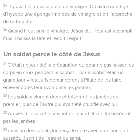
29
Il y avait là un vase plein de vinaigre. On fixa à une tige
d’hysope une éponge imbibée de vinaigre et on l’approcha
de sa bouche.
30
Quand il eut pris le vinaigre, Jésus dit : Tout est accompli.
Puis il baissa la tête et rendit l’esprit.
Un soldat perce le côté de Jésus
31
C’était (le jour de) la préparation et, pour ne pas laisser les
corps en croix pendant le sabbat – or ce sabbat était un
grand jour – les Juifs demandèrent à Pilate de les faire
enlever après leur avoir brisé les jambes.
32
Les soldats vinrent donc et brisèrent les jambes du
premier, puis de l’autre qui avait été crucifié avec lui.
33
Arrivés à Jésus et le voyant déjà mort, ils ne lui brisèrent
pas les jambes ;
34
mais un des soldats lui perça le côté avec une lance, et
aussitôt, il sortit de l’eau et du sang.