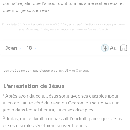
connaître, afin que l’amour dont tu m’as aimé soit en eux, et
que moi, je sois en eux.
© Société biblique française – Bibli’O, 1978, avec autorisation. Pour vous procurer
une Bible imprimée, rendez-vous sur www.editionsbiblio.fr
Jean
18
Les vidéos ne sont pas disponibles aux USA et C anada.
L'arrestation de Jésus
1
Après avoir dit cela, Jésus sortit avec ses disciples (pour
aller) de l’autre côté du ravin du Cédron, où se trouvait un
jardin dans lequel il entra, lui et ses disciples.
2
Judas, qui le livrait, connaissait l’endroit, parce que Jésus
et ses disciples s’y étaient souvent réunis.