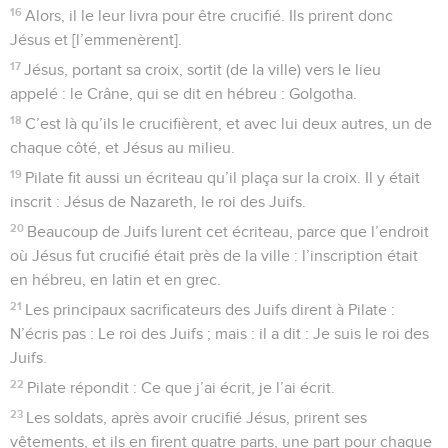
16
Alors, il le leur livra pour être crucifié. Ils prirent donc
Jésus et [l’emmenèrent].
17
Jésus, portant sa croix, sortit (de la ville) vers le lieu
appelé : le Crâne, qui se dit en hébreu : Golgotha.
18
C’est là qu’ils le crucifièrent, et avec lui deux autres, un de
chaque côté, et Jésus au milieu.
19
Pilate fit aussi un écriteau qu’il plaça sur la croix. Il y était
inscrit : Jésus de Nazareth, le roi des Juifs.
20
Beaucoup de Juifs lurent cet écriteau, parce que l’endroit
où Jésus fut crucifié était près de la ville : l’inscription était
en hébreu, en latin et en grec.
21
Les principaux sacrificateurs des Juifs dirent à Pilate :
N’écris pas : Le roi des Juifs ; mais : il a dit : Je suis le roi des
Juifs.
22
Pilate répondit : Ce que j’ai écrit, je l’ai écrit.
23
Les soldats, après avoir crucifié Jésus, prirent ses
vêtements, et ils en firent quatre parts, une part pour chaque