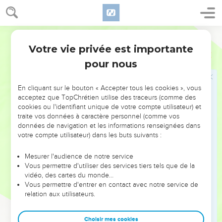
25
Je vous ai parlé de cela pendant que je demeure auprès
de vous.
Segond 1978 (Colombe)
26
Mais le Consolateur, le Saint-Esprit que le Père enverra en
Votre vie privée est importante
Jean
14
mon nom, c’est lui qui vous enseignera toutes choses et
pour nous
vous rappellera tout ce que moi je vous ai dit.
27
Je vous laisse la paix, je vous donne ma paix. Moi, je ne
En cliquant sur le bouton « Accepter tous les cookies », vous
vous donne pas comme le monde donne. Que votre cœur ne
acceptez que TopChrétien utilise des traceurs (comme des
se trouble pas et ne s’alarme pas.
cookies ou l'identifiant unique de votre compte utilisateur) et
traite vos données à caractère personnel (comme vos
28
Vous avez entendu que je vous ai dit : Je m’en vais et je
données de navigation et les informations renseignées dans
reviendrai vers vous. Si vous m’aimiez, vous vous réjouiriez
votre compte utilisateur) dans les buts suivants :
de ce que je vais vers le Père, car le Père est plus grand que
moi.
Mesurer l'audience de notre service
Vous permettre d'utiliser des services tiers tels que de la
29
Je vous ai dit ces choses maintenant, avant qu’elles
vidéo, des cartes du monde…
n’arrivent, afin que, lorsqu’elles arriveront, vous croyiez.
Vous permettre d'entrer en contact avec notre service de
30
relation aux utilisateurs.
Je ne parlerai plus guère avec vous, car le prince du
monde vient. Il n’a rien en moi.
Choisir mes cookies
31
Mais c’est afin que le monde sache que j’aime le Père et