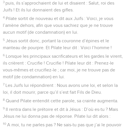
3
puis, ils s’approchaient de lui et disaient : Salut, roi des
Juifs ! Et ils lui donnaient des gifles.
4
Pilate sortit de nouveau et dit aux Juifs : Voici, je vous
l’amène dehors, afin que vous sachiez que je ne trouve
aucun motif (de condamnation) en lui.
5
Jésus sortit donc, portant la couronne d’épines et le
manteau de pourpre. Et Pilate leur dit : Voici l’homme !
6
Lorsque les principaux sacrificateurs et les gardes le virent,
ils crièrent : Crucifie ! Crucifie ! Pilate leur dit : Prenez-le
vous-mêmes et crucifiez-le ; car moi, je ne trouve pas de
motif (de condamnation) en lui.
7
Les Juifs lui répondirent : Nous avons une loi, et selon la
loi, il doit mourir, parce qu’il s’est fait Fils de Dieu.
8
Quand Pilate entendit cette parole, sa crainte augmenta.
9
Il rentra dans le prétoire et dit à Jésus : D’où es-tu ? Mais
Jésus ne lui donna pas de réponse. Pilate lui dit alors :
10
A moi, tu ne parles pas ? Ne sais-tu pas que j’ai le pouvoir