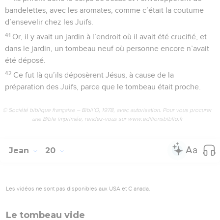
bandelettes, avec les aromates, comme c’était la coutume
d’ensevelir chez les Juifs.
41
Or, il y avait un jardin à l’endroit où il avait été crucifié, et
dans le jardin, un tombeau neuf où personne encore n’avait
été déposé.
42
Ce fut là qu’ils déposèrent Jésus, à cause de la
préparation des Juifs, parce que le tombeau était proche.
© Société biblique française – Bibli’O, 1978, avec autorisation. Pour vous procurer
une Bible imprimée, rendez-vous sur www.editionsbiblio.fr
Jean
20
Les vidéos ne sont pas disponibles aux USA et C anada.
Le tombeau vide