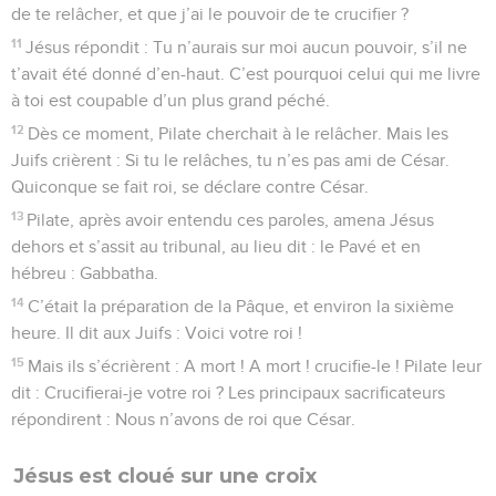
de te relâcher, et que j’ai le pouvoir de te crucifier ?
11
Jésus répondit : Tu n’aurais sur moi aucun pouvoir, s’il ne
t’avait été donné d’en-haut. C’est pourquoi celui qui me livre
à toi est coupable d’un plus grand péché.
12
Dès ce moment, Pilate cherchait à le relâcher. Mais les
Juifs crièrent : Si tu le relâches, tu n’es pas ami de César.
Quiconque se fait roi, se déclare contre César.
13
Pilate, après avoir entendu ces paroles, amena Jésus
dehors et s’assit au tribunal, au lieu dit : le Pavé et en
hébreu : Gabbatha.
14
C’était la préparation de la Pâque, et environ la sixième
heure. Il dit aux Juifs : Voici votre roi !
15
Mais ils s’écrièrent : A mort ! A mort ! crucifie-le ! Pilate leur
dit : Crucifierai-je votre roi ? Les principaux sacrificateurs
répondirent : Nous n’avons de roi que César.
Jésus est cloué sur une croix