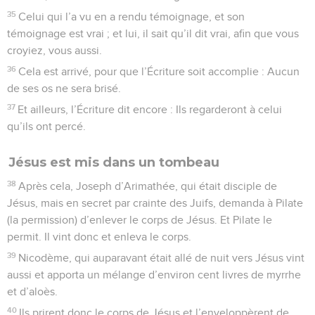
35
Celui qui l’a vu en a rendu témoignage, et son
témoignage est vrai ; et lui, il sait qu’il dit vrai, afin que vous
croyiez, vous aussi.
36
Cela est arrivé, pour que l’Écriture soit accomplie : Aucun
de ses os ne sera brisé.
37
Et ailleurs, l’Écriture dit encore : Ils regarderont à celui
qu’ils ont percé.
Jésus est mis dans un tombeau
38
Après cela, Joseph d’Arimathée, qui était disciple de
Jésus, mais en secret par crainte des Juifs, demanda à Pilate
(la permission) d’enlever le corps de Jésus. Et Pilate le
permit. Il vint donc et enleva le corps.
39
Nicodème, qui auparavant était allé de nuit vers Jésus vint
aussi et apporta un mélange d’environ cent livres de myrrhe
et d’aloès.
40
Ils prirent donc le corps de Jésus et l’enveloppèrent de