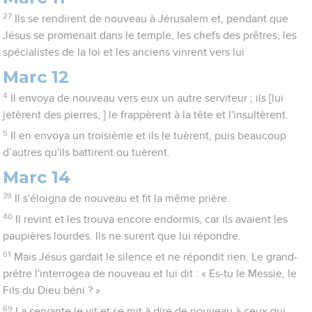
27
Ils se rendirent de nouveau à Jérusalem et, pendant que
Jésus se promenait dans le temple, les chefs des prêtres, les
spécialistes de la loi et les anciens vinrent vers lui
Marc 12
4
Il envoya de nouveau vers eux un autre serviteur ; ils [lui
jetèrent des pierres, ] le frappèrent à la tête et l'insultèrent.
5
Il en envoya un troisième et ils le tuèrent, puis beaucoup
d’autres qu'ils battirent ou tuèrent.
Marc 14
39
Il s'éloigna de nouveau et fit la même prière.
40
Il revint et les trouva encore endormis, car ils avaient les
paupières lourdes. Ils ne surent que lui répondre.
61
Mais Jésus gardait le silence et ne répondit rien. Le grand-
prêtre l'interrogea de nouveau et lui dit : « Es-tu le Messie, le
Fils du Dieu béni ? »
69
La servante le vit et se mit à dire de nouveau à ceux qui