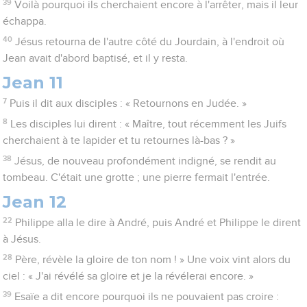
39
Voilà pourquoi ils cherchaient encore à l'arrêter, mais il leur
échappa.
40
Jésus retourna de l'autre côté du Jourdain, à l'endroit où
Jean avait d'abord baptisé, et il y resta.
Jean 11
7
Puis il dit aux disciples : « Retournons en Judée. »
8
Les disciples lui dirent : « Maître, tout récemment les Juifs
cherchaient à te lapider et tu retournes là-bas ? »
38
Jésus, de nouveau profondément indigné, se rendit au
tombeau. C'était une grotte ; une pierre fermait l'entrée.
Jean 12
22
Philippe alla le dire à André, puis André et Philippe le dirent
à Jésus.
28
Père, révèle la gloire de ton nom ! » Une voix vint alors du
ciel : « J'ai révélé sa gloire et je la révélerai encore. »
39
Esaïe a dit encore pourquoi ils ne pouvaient pas croire :