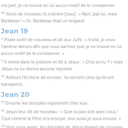
ma part, je ne trouve en lui aucun motif de le condamner.
40
Alors de nouveau ils crièrent [tous] : « Non, pas lui, mais
Barabbas ! » Or, Barabbas était un brigand.
Jean 19
4
Pilate sortit de nouveau et dit aux Juifs : « Voilà, je vous
l'amène dehors afin que vous sachiez que je ne trouve en lui
aucun motif de le condamner. »
9
Il rentra dans le prétoire et dit à Jésus : « D'où es-tu ? » mais
Jésus ne lui donna aucune réponse.
37
Ailleurs l'Ecriture dit encore : Ils verront celui qu'ils ont
transpercé.
Jean 20
10
Ensuite les disciples repartirent chez eux.
21
Jésus leur dit de nouveau : « Que la paix soit avec vous !
Tout comme le Père m'a envoyé, moi aussi je vous envoie. »
26
Huit jours après, les disciples de Jésus étaient de nouveau