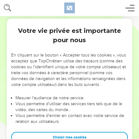
Votre vie privée est importante
pour nous
NE MANQUEZ PAS L’ÉVÉNEMENT
En cliquant sur le bouton « Accepter tous les cookies », vous
DE L’ANNÉE !
acceptez que TopChrétien utilise des traceurs (comme des
cookies ou l'identifiant unique de votre compte utilisateur) et
ET SI LEURS ERREURS POUVAIENT VOUS ÉVITER LES
traite vos données à caractère personnel (comme vos
VOTRES ?
données de navigation et les informations renseignées dans
votre compte utilisateur) dans les buts suivants :
On admire souvent les leaders pour leurs réussites, leur impact,
leur foi ou leur vision. Mais on voit moins les doutes, les erreurs
Mesurer l'audience de notre service
Vous permettre d'utiliser des services tiers tels que de la
et les saisons difficiles qu'ils ont traversés, alors même que ce
vidéo, des cartes du monde…
sont elles qui les ont façonnés.
Vous permettre d'entrer en contact avec notre service de
relation aux utilisateurs.
Dans cette conférence, leaders, entrepreneurs, et responsables
reviennent sur les erreurs marquantes de leur parcours et les
clés pour avancer avec plus de sagesse afin que leurs erreurs
Choisir mes cookies