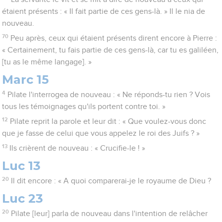
étaient présents : « Il fait partie de ces gens-là. » Il le nia de
nouveau.
70
Peu après, ceux qui étaient présents dirent encore à Pierre :
« Certainement, tu fais partie de ces gens-là, car tu es galiléen,
[tu as le même langage]. »
Marc 15
4
Pilate l'interrogea de nouveau : « Ne réponds-tu rien ? Vois
tous les témoignages qu'ils portent contre toi. »
12
Pilate reprit la parole et leur dit : « Que voulez-vous donc
que je fasse de celui que vous appelez le roi des Juifs ? »
13
Ils crièrent de nouveau : « Crucifie-le ! »
Luc 13
20
Il dit encore : « A quoi comparerai-je le royaume de Dieu ?
Luc 23
20
Pilate [leur] parla de nouveau dans l'intention de relâcher