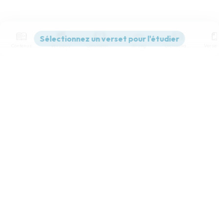
Contenus
Versions
Commentaires
Strong
Dictionnaire
Paramètres de lecture
Afficher les numéros de versets
Mode dyslexique
Désactivé
Simple
Coul
eur
Police d'écriture
Serif
Sans-serif