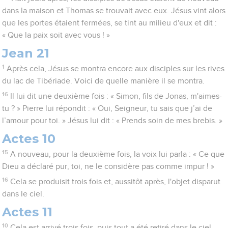
dans la maison et Thomas se trouvait avec eux. Jésus vint alors
que les portes étaient fermées, se tint au milieu d'eux et dit :
« Que la paix soit avec vous ! »
Jean 21
1
Après cela, Jésus se montra encore aux disciples sur les rives
du lac de Tibériade. Voici de quelle manière il se montra.
16
Il lui dit une deuxième fois : « Simon, fils de Jonas, m'aimes-
tu ? » Pierre lui répondit : « Oui, Seigneur, tu sais que j’ai de
l’amour pour toi. » Jésus lui dit : « Prends soin de mes brebis. »
Actes 10
15
A nouveau, pour la deuxième fois, la voix lui parla : « Ce que
Dieu a déclaré pur, toi, ne le considère pas comme impur ! »
16
Cela se produisit trois fois et, aussitôt après, l'objet disparut
dans le ciel.
Actes 11
10
Cela est arrivé trois fois, puis tout a été retiré dans le ciel.