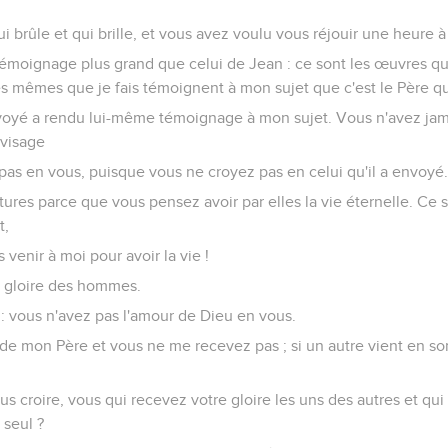
ui brûle et qui brille, et vous avez voulu vous réjouir une heure à
n témoignage plus grand que celui de Jean : ce sont les œuvres q
s mêmes que je fais témoignent à mon sujet que c'est le Père q
nvoyé a rendu lui-même témoignage à mon sujet. Vous n'avez jam
 visage
 pas en vous, puisque vous ne croyez pas en celui qu'il a envoyé
tures parce que vous pensez avoir par elles la vie éternelle. Ce 
t,
 venir à moi pour avoir la vie !
a gloire des hommes.
 : vous n'avez pas l'amour de Dieu en vous.
de mon Père et vous ne me recevez pas ; si un autre vient en so
croire, vous qui recevez votre gloire les uns des autres et qui
 seul ?