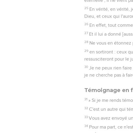
éternelle ; il ne vient p
25
En vérité, en vérité, 
Dieu, et ceux qui l'aur
26
En effet, tout comme 
27
Et il lui a donné [aus
28
Ne vous en étonnez p
29
en sortiront : ceux qu
ressusciteront pour le 
30
Je ne peux rien fair
je ne cherche pas à fai
Témoignage en f
31
» Si je me rends tém
32
C'est un autre qui té
33
Vous avez envoyé une 
34
Pour ma part, ce n'es