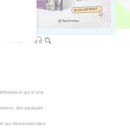
rs il crut, lui et toute
Béthesda et qui a cinq
iteux, des paralysés ;
ier qui descendait dans