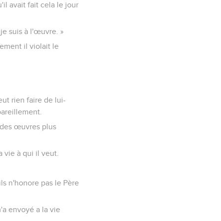
l avait fait cela le jour
je suis à l'œuvre. »
ment il violait le
eut rien faire de lui-
pareillement.
ra des œuvres plus
vie à qui il veut.
ils n'honore pas le Père
m'a envoyé a la vie