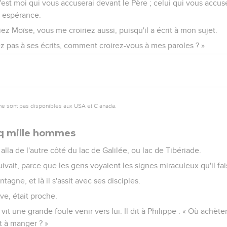
st moi qui vous accuserai devant le Père ; celui qui vous accuse
e espérance.
iez Moïse, vous me croiriez aussi, puisqu'il a écrit à mon sujet.
z pas à ses écrits, comment croirez-vous à mes paroles ? »
ne sont pas disponibles aux USA et C anada.
nq mille hommes
alla de l'autre côté du lac de Galilée, ou lac de Tibériade.
ivait, parce que les gens voyaient les signes miraculeux qu'il fai
agne, et là il s'assit avec ses disciples.
ive, était proche.
 vit une grande foule venir vers lui. Il dit à Philippe : « Où achè
t à manger ? »