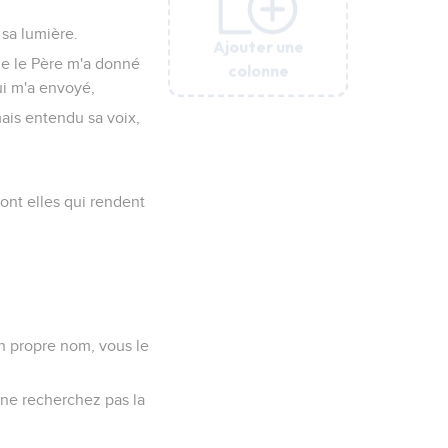
 sa lumière.
Ajouter une
Ajouter une
Ajouter une
Ajouter une
Ajouter une
ue le Père m'a donné
colonne
colonne
colonne
colonne
colonne
ui m'a envoyé,
ais entendu sa voix,
.
sont elles qui rendent
n propre nom, vous le
 ne recherchez pas la