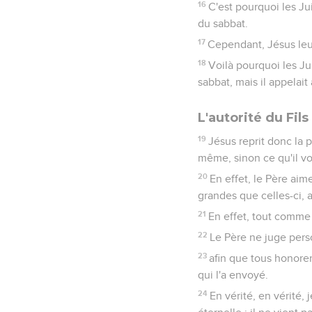
16
C'est pourquoi les Jui
du sabbat.
17
Cependant, Jésus leur 
18
Voilà pourquoi les Jui
sabbat, mais il appelait
L'autorité du Fil
19
Jésus reprit donc la pa
même, sinon ce qu'il voi
20
En effet, le Père aim
grandes que celles-ci, 
21
En effet, tout comme l
22
Le Père ne juge perso
23
afin que tous honoren
qui l'a envoyé.
24
En vérité, en vérité, 