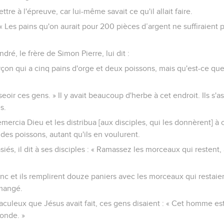
ettre à l'épreuve, car lui-même savait ce qu'il allait faire.
: « Les pains qu'on aurait pour 200 pièces d’argent ne suffiraien
dré, le frère de Simon Pierre, lui dit :
garçon qui a cinq pains d'orge et deux poissons, mais qu'est-ce qu
sseoir ces gens. » Il y avait beaucoup d'herbe à cet endroit. Ils s
s.
emercia Dieu et les distribua [aux disciples, qui les donnèrent] à c
des poissons, autant qu'ils en voulurent.
asiés, il dit à ses disciples : « Ramassez les morceaux qui restent,
onc et ils remplirent douze paniers avec les morceaux qui restaie
 mangé.
aculeux que Jésus avait fait, ces gens disaient : « Cet homme es
monde. »