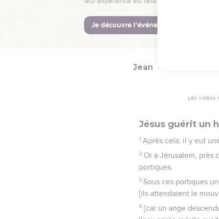
53
Le père reconnut que c'
sa famille.
54
Jésus fit ce deuxièm
Jean
5
Les vidéos 
Jésus guérit un
1
Après cela, il y eut u
2
Or à Jérusalem, près d
portiques.
3
Sous ces portiques un
[ils attendaient le mouv
4
[car un ange descendai