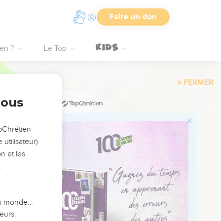
Faire un don
ien ?
Le Top
'il avait fait à
pernaüm un officier du
nous
de descendre guérir son
opChrétien
 pas ? »
utilisateur)
n et les
:
t s'en alla.
 dirent : « Ton enfant
 du monde…
heure de l'après-midi,
eurs.