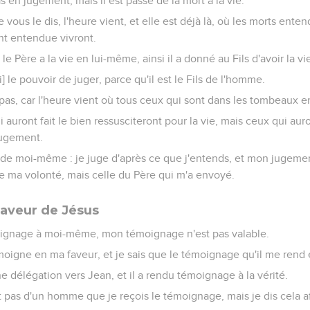
as en jugement, mais il est passé de la mort à la vie.
je vous le dis, l'heure vient, et elle est déjà là, où les morts enten
ont entendue vivront.
le Père a la vie en lui-même, ainsi il a donné au Fils d'avoir la v
si] le pouvoir de juger, parce qu'il est le Fils de l'homme.
as, car l'heure vient où tous ceux qui sont dans les tombeaux e
i auront fait le bien ressusciteront pour la vie, mais ceux qui auro
jugement.
e de moi-même : je juge d'après ce que j'entends, et mon jugemen
re ma volonté, mais celle du Père qui m'a envoyé.
aveur de Jésus
oignage à moi-même, mon témoignage n'est pas valable.
moigne en ma faveur, et je sais que le témoignage qu'il me rend e
délégation vers Jean, et il a rendu témoignage à la vérité.
t pas d'un homme que je reçois le témoignage, mais je dis cela 