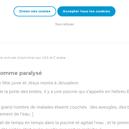
était à cette heure-là que Jésus lui avait dit : « Ton fils vit. » Alo
Accepter tous les cookies
Choisir mes cookies
e signe miraculeux après être revenu de Judée en Galilée.
Tout refuser
ne sont pas disponibles aux USA et C anada.
 homme paralysé
ne fête juive et Jésus monta à Jérusalem.
e la porte des brebis, il y a une piscine qui s'appelle en hébreu 
 grand nombre de malades étaient couchés : des aveugles, des bo
ement de l'eau, ]
t de temps en temps dans la piscine et agitait l'eau ; et le prem