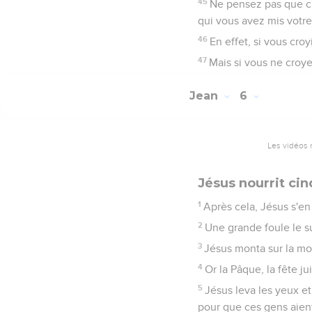
45
Ne pensez pas que c'e
qui vous avez mis votr
46
En effet, si vous croy
47
Mais si vous ne croye
Jean
6
Les vidéos 
Jésus nourrit ci
1
Après cela, Jésus s'en 
2
Une grande foule le su
3
Jésus monta sur la mont
4
Or la Pâque, la fête ju
5
Jésus leva les yeux et
pour que ces gens aien