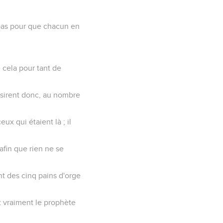
t pas pour que chacun en
e cela pour tant de
'assirent donc, au nombre
eux qui étaient là ; il
 afin que rien ne se
nt des cinq pains d'orge
t vraiment le prophète