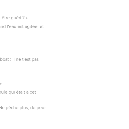
 être guéri ? »
nd l'eau est agitée, et
bat ; il ne t'est pas
»
oule qui était à cet
. Ne pèche plus, de peur