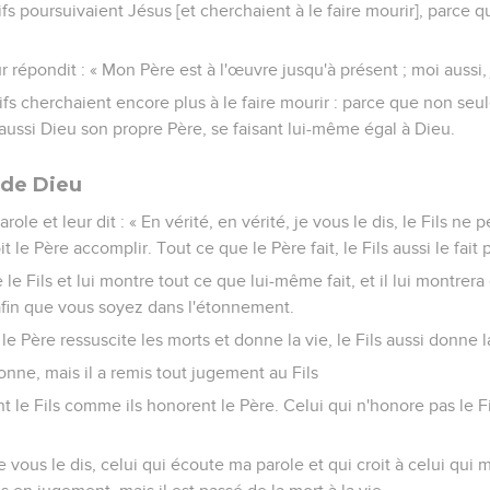
fs poursuivaient Jésus [et cherchaient à le faire mourir], parce qu'i
répondit : « Mon Père est à l'œuvre jusqu'à présent ; moi aussi, 
fs cherchaient encore plus à le faire mourir : parce que non seule
 aussi Dieu son propre Père, se faisant lui-même égal à Dieu.
s de Dieu
role et leur dit : « En vérité, en vérité, je vous le dis, le Fils ne p
t le Père accomplir. Tout ce que le Père fait, le Fils aussi le fait 
e le Fils et lui montre tout ce que lui-même fait, et il lui montre
afin que vous soyez dans l'étonnement.
e Père ressuscite les morts et donne la vie, le Fils aussi donne la 
nne, mais il a remis tout jugement au Fils
t le Fils comme ils honorent le Père. Celui qui n'honore pas le F
je vous le dis, celui qui écoute ma parole et qui croit à celui qui 