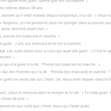
 été agitée était guéri, quelle que soit sa maladie. ]
me infirme depuis 38 ans.
 sachant qu'il était malade depuis longtemps, il lui dit : « Veux-tu
 : « Seigneur, je n'ai personne pour me plonger dans la piscine qua
n autre descend avant moi. »
sus, prends ton brancard et marche. »
 guéri ; il prit son brancard et se mit à marcher.
at. Les Juifs dirent donc à celui qui avait été guéri : « C'est le sab
ancard. »
lui qui m'a guéri m'a dit : ‘Prends ton brancard et marche.’ »
« Qui est l'homme qui t'a dit : ‘Prends [ton brancard] et marche’ ? 
té guéri ne savait pas qui c'était, car Jésus avait disparu dans la f
rd, Jésus le retrouva dans le temple et lui dit : « Te voilà guéri
e chose de pire. »
nnoncer aux Juifs que c'était Jésus qui l'avait guéri.