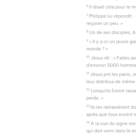
6
Il disait cela pour le m
7
Philippe lui répondit 
reçoive un peu. »
8
Un de ses disciples, An
9
« Il y a ici un jeune 
monde ? »
10
Jésus dit : « Faites a
d'environ 5000 homme
11
Jésus prit les pains, r
leur distribua de même 
12
Lorsqu'ils furent rass
perde. »
13
Ils les ramassèrent d
après que tous eurent
14
A la vue du signe mir
qui doit venir dans le 