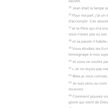
sauvés.
35
Jean était la lampe q
36
Pour ma part, j'ai u
d'accomplir. Ces œuvre
37
et le Père qui m'a e
vous n'avez pas vu son
38
et sa parole n’habite
39
Vous étudiez les Ecri
témoignage à mon suje
40
et vous ne voulez pas
41
» Je ne reçois pas m
42
Mais je vous connais
43
Je suis venu au nom 
recevrez.
44
Comment pouvez-vous 
gloire qui vient de Dieu