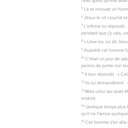
l'eau après qu'elle avait
5
Là se trouvait un hom
6
Jésus le vit couché et,
7
L'infirme lui répondit
pendant que j'y vais, u
8
« Lève-toi, lui dit Jé
9
Aussitôt cet homme fut
10
C'était un jour de sabb
permis de porter ton br
11
Il leur répondit : « Ce
12
Ils lui demandèrent : 
13
Mais celui qui avait é
endroit.
14
Quelque temps plus ta
qu'il ne t'arrive quelqu
15
Cet homme s'en alla a