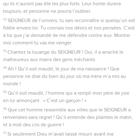
qu’ils n’auront pas été les plus forts. Leur honte durera
toujours, et personne ne pourra l’oublier.
12
SEIGNEUR de l’univers, tu sais reconnaître si quelqu’un est
fidèle envers toi. Tu connais nos désirs et nos pensées. C’est
à toi que j’ai demandé de me défendre contre eux. Montre-
moi comment tu vas me venger.
13
Chantez la louange du SEIGNEUR ! Oui, il a arraché le
malheureux aux mains des gens méchants.
14
Ah ! Qu’il soit maudit, le jour de ma naissance ! Que
personne ne dise du bien du jour où ma mère m’a mis au
monde !
15
Qu’il soit maudit, l’homme qui a rempli mon père de joie
en lui annonçant : « C’est un garçon ! »
16
Que cet homme ressemble aux villes que le SEIGNEUR a
renversées sans regret ! Qu’il entende des plaintes le matin,
et à midi des cris de guerre !
17
Si seulement Dieu m’avait laissé mourir avant ma