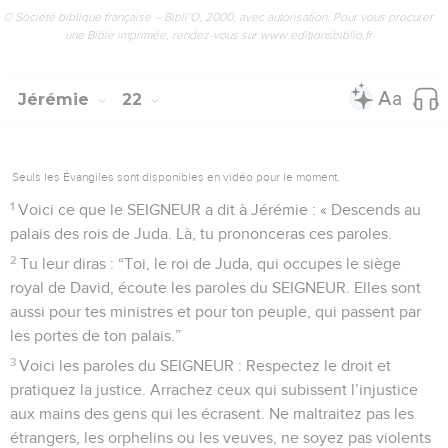
© Société biblique française – Bibli’O, 2000, avec autorisation. Pour vous procurer
une Bible imprimée, rendez-vous sur www.editionsbiblio.fr
Jérémie
22
Seuls les Évangiles sont disponibles en vidéo pour le moment.
1
Voici ce que le SEIGNEUR a dit à Jérémie : « Descends au
palais des rois de Juda. Là, tu prononceras ces paroles.
2
Tu leur diras : “Toi, le roi de Juda, qui occupes le siège
royal de David, écoute les paroles du SEIGNEUR. Elles sont
aussi pour tes ministres et pour ton peuple, qui passent par
les portes de ton palais.”
3
Voici les paroles du SEIGNEUR : Respectez le droit et
pratiquez la justice. Arrachez ceux qui subissent l’injustice
aux mains des gens qui les écrasent. Ne maltraitez pas les
étrangers, les orphelins ou les veuves, ne soyez pas violents