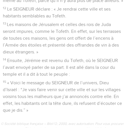
même au Tofeth, parce qu’il n’y aura plus de place ailleurs. »
12
Le SEIGNEUR déclare : « Je rendrai cette ville et ses
habitants semblables au Tofeth.
13
Les maisons de Jérusalem et celles des rois de Juda
seront impures, comme le Tofeth. En effet, sur les terrasses
de toutes ces maisons, les gens ont offert de l’encens à
l’Armée des étoiles et présenté des offrandes de vin à des
dieux étrangers. »
14
Ensuite, Jérémie est revenu du Tofeth, où le SEIGNEUR
l’avait envoyé parler de sa part. Il est allé dans la cour du
temple et il a dit à tout le peuple :
15
« Voici le message du SEIGNEUR de l’univers, Dieu
d’Israël : “Je vais faire venir sur cette ville et sur les villages
voisins tous les malheurs que j’ai annoncés contre elle. En
effet, les habitants ont la tête dure, ils refusent d’écouter ce
que je dis.” »
© Société biblique française – Bibli’O, 2000, avec autorisation. Pour vous procurer