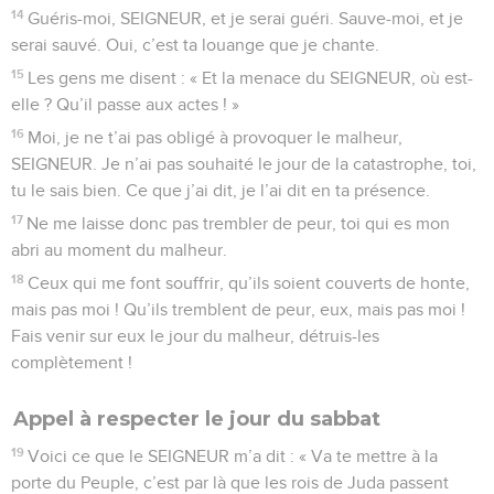
14
Guéris-moi, SEIGNEUR, et je serai guéri. Sauve-moi, et je
serai sauvé. Oui, c’est ta louange que je chante.
15
Les gens me disent : « Et la menace du SEIGNEUR, où est-
elle ? Qu’il passe aux actes ! »
16
Moi, je ne t’ai pas obligé à provoquer le malheur,
SEIGNEUR. Je n’ai pas souhaité le jour de la catastrophe, toi,
tu le sais bien. Ce que j’ai dit, je l’ai dit en ta présence.
17
Ne me laisse donc pas trembler de peur, toi qui es mon
abri au moment du malheur.
18
Ceux qui me font souffrir, qu’ils soient couverts de honte,
mais pas moi ! Qu’ils tremblent de peur, eux, mais pas moi !
Fais venir sur eux le jour du malheur, détruis-les
complètement !
Appel à respecter le jour du sabbat
19
Voici ce que le SEIGNEUR m’a dit : « Va te mettre à la
porte du Peuple, c’est par là que les rois de Juda passent