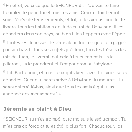
4
En effet, voici ce que le SEIGNEUR dit : “Je vais te faire
trembler de peur, toi et tous tes amis. Ceux-ci tomberont
sous l’épée de leurs ennemis, et toi, tu les verras mourir. Je
livrerai tous les habitants de Juda au roi de Babylone. Il les
déportera dans son pays, ou bien il les frappera avec l’épée.
5
Toutes les richesses de Jérusalem, tout ce qu’elle a gagné
par son travail, tous ses objets précieux, tous les trésors des
rois de Juda, je livrerai tout cela à leurs ennemis. Ils le
pilleront, ils le prendront et l’emporteront à Babylone.
6
Toi, Pachehour, et tous ceux qui vivent avec toi, vous serez
déportés. Quand tu seras arrivé à Babylone, tu mourras. Tu
seras enterré là-bas, ainsi que tous tes amis à qui tu as
annoncé des mensonges.” »
Jérémie se plaint à Dieu
7
SEIGNEUR, tu m’as trompé, et je me suis laissé tromper. Tu
m’as pris de force et tu as été le plus fort. Chaque jour, les