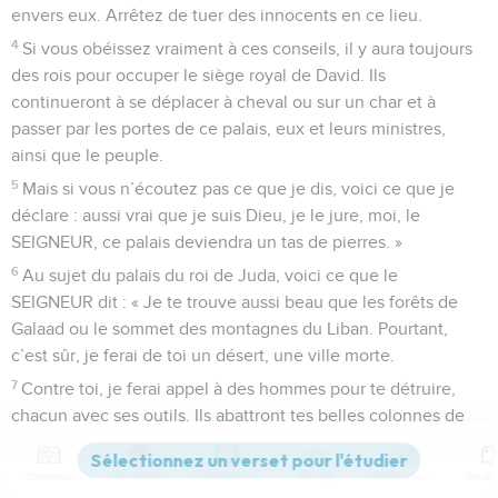
envers eux. Arrêtez de tuer des innocents en ce lieu.
4
Si vous obéissez vraiment à ces conseils, il y aura toujours
des rois pour occuper le siège royal de David. Ils
continueront à se déplacer à cheval ou sur un char et à
passer par les portes de ce palais, eux et leurs ministres,
ainsi que le peuple.
5
Mais si vous n’écoutez pas ce que je dis, voici ce que je
déclare : aussi vrai que je suis Dieu, je le jure, moi, le
SEIGNEUR, ce palais deviendra un tas de pierres. »
6
Au sujet du palais du roi de Juda, voici ce que le
SEIGNEUR dit : « Je te trouve aussi beau que les forêts de
Galaad ou le sommet des montagnes du Liban. Pourtant,
c’est sûr, je ferai de toi un désert, une ville morte.
7
Contre toi, je ferai appel à des hommes pour te détruire,
chacun avec ses outils. Ils abattront tes belles colonnes de
cèdre et ils les jetteront au feu. »
8
Beaucoup d’étrangers passeront près de Jérusalem. Ils
Contenus
Versions
Commentaires
Strong
Dictionnaire