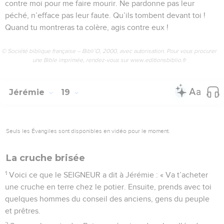
contre moi pour me faire mourir. Ne pardonne pas leur
péché, n’efface pas leur faute. Qu’ils tombent devant toi !
Quand tu montreras ta colère, agis contre eux !
© Société biblique française – Bibli’O, 2000, avec autorisation. Pour vous procurer
une Bible imprimée, rendez-vous sur www.editionsbiblio.fr
Jérémie
19
Seuls les Évangiles sont disponibles en vidéo pour le moment.
La cruche brisée
1
Voici ce que le SEIGNEUR a dit à Jérémie : « Va t’acheter
une cruche en terre chez le potier. Ensuite, prends avec toi
quelques hommes du conseil des anciens, gens du peuple
et prêtres.
2