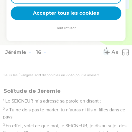
21
Je t’arracherai à la main des méchants, je te délivrerai du
Accepter tous les cookies
pouvoir des gens violents. »
© Société biblique française – Bibli’O, 2000, avec autorisation. Pour vous procurer
Tout refuser
une Bible imprimée, rendez-vous sur www.editionsbiblio.fr
Jérémie
16
Seuls les Évangiles sont disponibles en vidéo pour le moment.
Solitude de Jérémie
1
Le SEIGNEUR m’a adressé sa parole en disant :
2
« Tu ne dois pas te marier, tu n’auras ni fils ni filles dans ce
pays.
3
En effet, voici ce que moi, le SEIGNEUR, je dis au sujet des