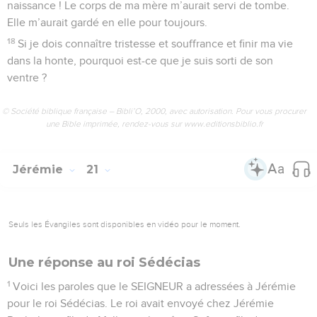
naissance ! Le corps de ma mère m’aurait servi de tombe.
Elle m’aurait gardé en elle pour toujours.
18
Si je dois connaître tristesse et souffrance et finir ma vie
dans la honte, pourquoi est-ce que je suis sorti de son
ventre ?
© Société biblique française – Bibli’O, 2000, avec autorisation. Pour vous procurer
une Bible imprimée, rendez-vous sur www.editionsbiblio.fr
Jérémie
21
Seuls les Évangiles sont disponibles en vidéo pour le moment.
Une réponse au roi Sédécias
1
Voici les paroles que le SEIGNEUR a adressées à Jérémie
pour le roi Sédécias. Le roi avait envoyé chez Jérémie