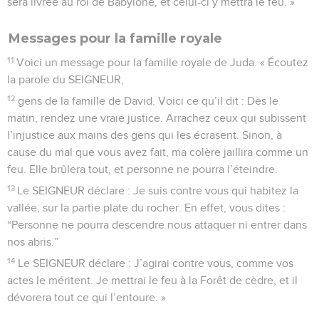
sera livrée au roi de Babylone, et celui-ci y mettra le feu. »
Messages pour la famille royale
11
Voici un message pour la famille royale de Juda. « Écoutez
la parole du SEIGNEUR,
12
gens de la famille de David. Voici ce qu’il dit : Dès le
matin, rendez une vraie justice. Arrachez ceux qui subissent
l’injustice aux mains des gens qui les écrasent. Sinon, à
cause du mal que vous avez fait, ma colère jaillira comme un
feu. Elle brûlera tout, et personne ne pourra l’éteindre.
13
Le SEIGNEUR déclare : Je suis contre vous qui habitez la
vallée, sur la partie plate du rocher. En effet, vous dites :
“Personne ne pourra descendre nous attaquer ni entrer dans
nos abris.”
14
Le SEIGNEUR déclare : J’agirai contre vous, comme vos
actes le méritent. Je mettrai le feu à la Forêt de cèdre, et il
dévorera tout ce qui l’entoure. »