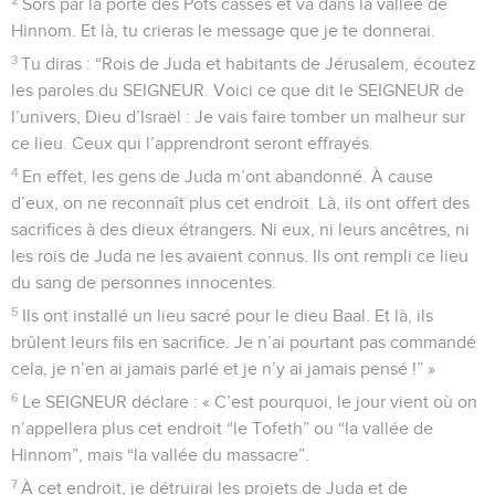
Sors par la porte des Pots cassés et va dans la vallée de
Hinnom. Et là, tu crieras le message que je te donnerai.
3
Tu diras : “Rois de Juda et habitants de Jérusalem, écoutez
les paroles du SEIGNEUR. Voici ce que dit le SEIGNEUR de
l’univers, Dieu d’Israël : Je vais faire tomber un malheur sur
ce lieu. Ceux qui l’apprendront seront effrayés.
4
En effet, les gens de Juda m’ont abandonné. À cause
d’eux, on ne reconnaît plus cet endroit. Là, ils ont offert des
sacrifices à des dieux étrangers. Ni eux, ni leurs ancêtres, ni
les rois de Juda ne les avaient connus. Ils ont rempli ce lieu
du sang de personnes innocentes.
5
Ils ont installé un lieu sacré pour le dieu Baal. Et là, ils
brûlent leurs fils en sacrifice. Je n’ai pourtant pas commandé
cela, je n’en ai jamais parlé et je n’y ai jamais pensé !” »
6
Le SEIGNEUR déclare : « C’est pourquoi, le jour vient où on
n’appellera plus cet endroit “le Tofeth” ou “la vallée de
Hinnom”, mais “la vallée du massacre”.
7
À cet endroit, je détruirai les projets de Juda et de