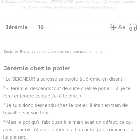
© Société biblique française – Bibli’O, 2000, avec autorisation. Pour vous procurer
une Bible imprimée, rendez-vous sur www.editionsbiblio.fr
Jérémie
18
Seuls les Évangiles sont disponibles en vidéo pour le moment.
Jérémie chez le potier
1
Le SEIGNEUR a adressé sa parole à Jérémie en disant :
2
« Jérémie, descends tout de suite chez le potier. Là, je te
ferai entendre ce que j’ai à te dire. »
3
Je suis donc descendu chez le potier. Il était en train de
travailler sur son tour.
4
Mais le pot qu’il fabriquait à la main avait un défaut, ce qui
arrive parfois. Alors le potier a fait un autre pot, comme cela
lui plaisait.