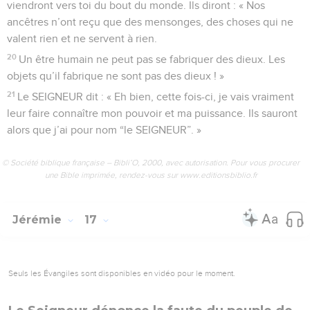
viendront vers toi du bout du monde. Ils diront : « Nos
ancêtres n’ont reçu que des mensonges, des choses qui ne
valent rien et ne servent à rien.
20
Un être humain ne peut pas se fabriquer des dieux. Les
objets qu’il fabrique ne sont pas des dieux ! »
21
Le SEIGNEUR dit : « Eh bien, cette fois-ci, je vais vraiment
leur faire connaître mon pouvoir et ma puissance. Ils sauront
alors que j’ai pour nom “le SEIGNEUR”. »
© Société biblique française – Bibli’O, 2000, avec autorisation. Pour vous procurer
une Bible imprimée, rendez-vous sur www.editionsbiblio.fr
Jérémie
17
Seuls les Évangiles sont disponibles en vidéo pour le moment.