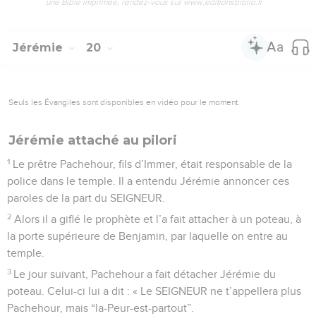
une Bible imprimée, rendez-vous sur www.editionsbiblio.fr
Jérémie
20
Seuls les Évangiles sont disponibles en vidéo pour le moment.
Jérémie attaché au pilori
1
Le prêtre Pachehour, fils d’Immer, était responsable de la
police dans le temple. Il a entendu Jérémie annoncer ces
paroles de la part du SEIGNEUR.
2
Alors il a giflé le prophète et l’a fait attacher à un poteau, à
la porte supérieure de Benjamin, par laquelle on entre au
temple.
3
Le jour suivant, Pachehour a fait détacher Jérémie du
poteau. Celui-ci lui a dit : « Le SEIGNEUR ne t’appellera plus
Pachehour, mais “la-Peur-est-partout”.