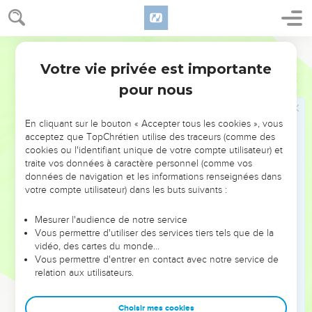
Elles me donnaient de la joie, mon cœur était en fête. En
effet, je t’appartiens, SEIGNEUR, Dieu de l’univers.
17
Je ne me suis pas assis au milieu des moqueurs pour
Parole de Vie
m’amuser. Mais tu m’as forcé à rester à l’écart, parce que tu
Votre vie privée est importante
Jérémie
15
m’as rempli de colère.
pour nous
18
Ma souffrance est sans fin. Pourquoi ? Ma blessure ne peut
pas être guérie, elle ne veut pas se fermer. Pourquoi donc ?
En cliquant sur le bouton « Accepter tous les cookies », vous
Vraiment, tu es devenu pour moi comme un ruisseau tantôt
acceptez que TopChrétien utilise des traceurs (comme des
plein d’eau, tantôt sec, et sur lequel on ne peut pas compter.
cookies ou l'identifiant unique de votre compte utilisateur) et
traite vos données à caractère personnel (comme vos
19
Voici ce que le SEIGNEUR me dit : « Si tu reviens vers moi,
données de navigation et les informations renseignées dans
je te reprendrai à mon service. Si tu es prêt à dire des paroles
votre compte utilisateur) dans les buts suivants :
de valeur au lieu de choses sans importance, tu seras de
nouveau mon porte-parole. C’est aux gens de Juda de
Mesurer l'audience de notre service
Vous permettre d'utiliser des services tiers tels que de la
revenir vers toi, ce n’est pas à toi de revenir vers eux.
vidéo, des cartes du monde…
20
Devant eux, je te rendrai résistant comme un mur de
Vous permettre d'entrer en contact avec notre service de
relation aux utilisateurs.
bronze qu’on ne peut pas renverser. Ils te combattront, mais
ils ne pourront rien contre toi. Oui, je suis avec toi pour te
sauver et te délivrer. Moi, le SEIGNEUR, je le déclare.
Choisir mes cookies