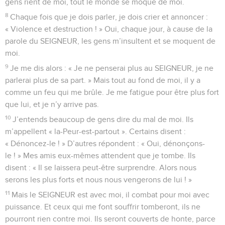
gens rient de moi, tout le monde se moque de moi.
8
Chaque fois que je dois parler, je dois crier et annoncer :
« Violence et destruction ! » Oui, chaque jour, à cause de la
parole du SEIGNEUR, les gens m’insultent et se moquent de
moi.
9
Je me dis alors : « Je ne penserai plus au SEIGNEUR, je ne
parlerai plus de sa part. » Mais tout au fond de moi, il y a
comme un feu qui me brûle. Je me fatigue pour être plus fort
que lui, et je n’y arrive pas.
10
J’entends beaucoup de gens dire du mal de moi. Ils
m’appellent « la-Peur-est-partout ». Certains disent :
« Dénoncez-le ! » D’autres répondent : « Oui, dénonçons-
le ! » Mes amis eux-mêmes attendent que je tombe. Ils
disent : « Il se laissera peut-être surprendre. Alors nous
serons les plus forts et nous nous vengerons de lui ! »
11
Mais le SEIGNEUR est avec moi, il combat pour moi avec
puissance. Et ceux qui me font souffrir tomberont, ils ne
pourront rien contre moi. Ils seront couverts de honte, parce