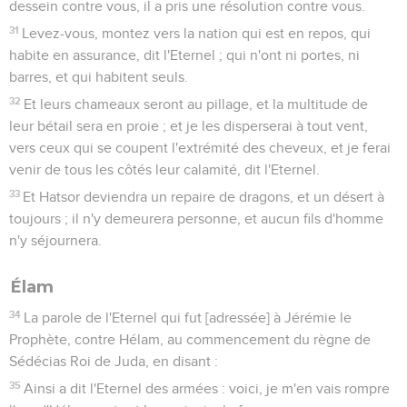
dessein contre vous, il a pris une résolution contre vous.
31
Levez-vous, montez vers la nation qui est en repos, qui
habite en assurance, dit l'Eternel ; qui n'ont ni portes, ni
barres, et qui habitent seuls.
32
Et leurs chameaux seront au pillage, et la multitude de
leur bétail sera en proie ; et je les disperserai à tout vent,
vers ceux qui se coupent l'extrémité des cheveux, et je ferai
venir de tous les côtés leur calamité, dit l'Eternel.
33
Et Hatsor deviendra un repaire de dragons, et un désert à
toujours ; il n'y demeurera personne, et aucun fils d'homme
n'y séjournera.
Élam
34
La parole de l'Eternel qui fut [adressée] à Jérémie le
Prophète, contre Hélam, au commencement du règne de
Sédécias Roi de Juda, en disant :
35
Ainsi a dit l'Eternel des armées : voici, je m'en vais rompre