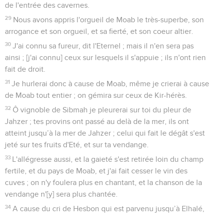
de l'entrée des cavernes.
29
Nous avons appris l'orgueil de Moab le très-superbe, son
arrogance et son orgueil, et sa fierté, et son coeur altier.
30
J'ai connu sa fureur, dit l'Eternel ; mais il n'en sera pas
ainsi ; [j'ai connu] ceux sur lesquels il s'appuie ; ils n'ont rien
fait de droit.
31
Je hurlerai donc à cause de Moab, même je crierai à cause
de Moab tout entier ; on gémira sur ceux de Kir-hérès.
32
Ô vignoble de Sibmah je pleurerai sur toi du pleur de
Jahzer ; tes provins ont passé au delà de la mer, ils ont
atteint jusqu’à la mer de Jahzer ; celui qui fait le dégât s'est
jeté sur tes fruits d'Eté, et sur ta vendange.
33
L'allégresse aussi, et la gaieté s'est retirée loin du champ
fertile, et du pays de Moab, et j'ai fait cesser le vin des
cuves ; on n'y foulera plus en chantant, et la chanson de la
vendange n'[y] sera plus chantée.
34
A cause du cri de Hesbon qui est parvenu jusqu’à Elhalé,