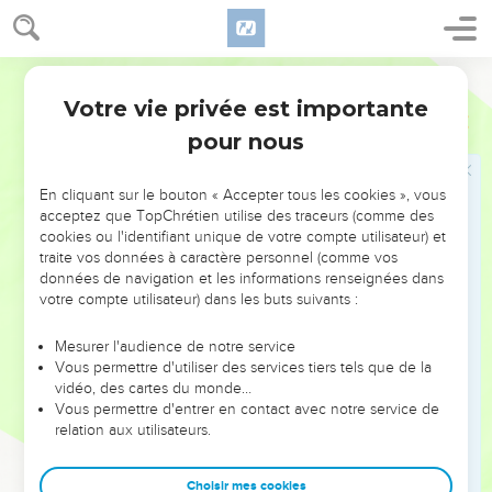
Martin
Votre vie privée est importante
Jérémie
45
pour nous
Seuls les Évangiles sont disponibles en vidéo pour le moment.
En cliquant sur le bouton « Accepter tous les cookies », vous
Un message pour Baruc
acceptez que TopChrétien utilise des traceurs (comme des
cookies ou l'identifiant unique de votre compte utilisateur) et
1
La parole que Jérémie le Prophète dit à Baruc fils de Nérija,
traite vos données à caractère personnel (comme vos
quand il écrivait dans un livre ces paroles-là, de la bouche de
données de navigation et les informations renseignées dans
Jérémie, en la quatrième année de Jéhojakim fils de Josias
votre compte utilisateur) dans les buts suivants :
Roi de Juda, disant :
Mesurer l'audience de notre service
2
Ainsi a dit l'Eternel, le Dieu d'Israël, touchant toi, Baruc.
Vous permettre d'utiliser des services tiers tels que de la
3
vidéo, des cartes du monde…
Tu as dit : malheur à moi ! car l'Eternel a ajouté la tristesse à
Vous permettre d'entrer en contact avec notre service de
ma douleur ; je me suis lassé dans mon gémissement, et je
relation aux utilisateurs.
n'ai point trouvé de repos.
4
Tu lui diras ainsi : ainsi a dit l'Eternel : voici, je m'en vais
Choisir mes cookies