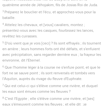
quatrième année de Jéhojakim, fils de Josias Roi de Juda.
3
Préparez le bouclier et l'écu, et approchez-vous pour la
bataille.
4
Attelez les chevaux, et [vous] cavaliers, montez ;
présentez-vous avec les casques, fourbissez les lances,
revêtez les cuirasses.
5
D'où vient que je vois [ceci] ? Ils sont effrayés ; ils tournent
en arrière ; leurs hommes forts ont été défaits, et s'enfuient
avec précipitation, sans regarder derrière eux ; la frayeur les
environne, dit l'Eternel.
6
Que l'homme léger à la course ne s'enfuie point, et que le
fort ne se sauve point ; ils sont renversés et tombés vers
l'Aquilon, auprès du rivage du fleuve d'Euphrate.
7
Qui est celui-ci qui s'élève comme une rivière, et duquel
les eaux sont émues comme les fleuves ?
8
C'est l'Egypte ; elle s'élève comme une rivière, et [ses]
eaux s'émeuvent comme les fleuves ; et elle dit : je