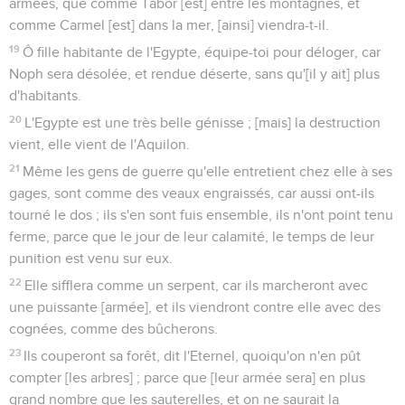
armées, que comme Tabor [est] entre les montagnes, et
comme Carmel [est] dans la mer, [ainsi] viendra-t-il.
19
Ô fille habitante de l'Egypte, équipe-toi pour déloger, car
Noph sera désolée, et rendue déserte, sans qu'[il y ait] plus
d'habitants.
20
L'Egypte est une très belle génisse ; [mais] la destruction
vient, elle vient de l'Aquilon.
21
Même les gens de guerre qu'elle entretient chez elle à ses
gages, sont comme des veaux engraissés, car aussi ont-ils
tourné le dos ; ils s'en sont fuis ensemble, ils n'ont point tenu
ferme, parce que le jour de leur calamité, le temps de leur
punition est venu sur eux.
22
Elle sifflera comme un serpent, car ils marcheront avec
une puissante [armée], et ils viendront contre elle avec des
cognées, comme des bûcherons.
23
Ils couperont sa forêt, dit l'Eternel, quoiqu'on n'en pût
compter [les arbres] ; parce que [leur armée sera] en plus
grand nombre que les sauterelles, et on ne saurait la