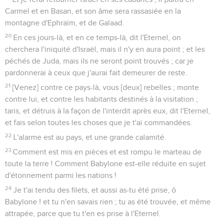
Carmel et en Basan, et son âme sera rassasiée en la
montagne d'Ephraïm, et de Galaad.
20
En ces jours-là, et en ce temps-là, dit l'Eternel, on
cherchera l'iniquité d'Israël, mais il n'y en aura point ; et les
péchés de Juda, mais ils ne seront point trouvés ; car je
pardonnerai à ceux que j'aurai fait demeurer de reste.
21
[Venez] contre ce pays-là, vous [deux] rebelles ; monte
contre lui, et contre les habitants destinés à la visitation ;
taris, et détruis à la façon de l'interdit après eux, dit l'Eternel,
et fais selon toutes les choses que je t'ai commandées.
22
L'alarme est au pays, et une grande calamité.
23
Comment est mis en pièces et est rompu le marteau de
toute la terre ! Comment Babylone est-elle réduite en sujet
d'étonnement parmi les nations !
24
Je t'ai tendu des filets, et aussi as-tu été prise, ô
Babylone ! et tu n'en savais rien ; tu as été trouvée, et même
attrapée, parce que tu t'en es prise à l'Eternel.