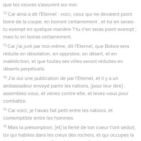
que tes veuves s'assurent sur moi.
12
Car ainsi a dit l'Eternel : voici, ceux qui ne devaient point
boire de la coupe, en boiront certainement ; et toi en serais-
tu exempt en quelque manière ? tu n'en seras point exempt ;
mais tu en boiras certainement.
13
Car j'ai juré par moi-même, dit l'Eternel, que Botsra sera
réduite en désolation, en opprobre, en désert, et en
malédiction, et que toutes ses villes seront réduites en
déserts perpétuels.
14
J'ai ouï une publication de par l'Eternel, et il y a un
ambassadeur envoyé parmi les nations, [pour leur dire] :
assemblez-vous, et venez contre elle, et levez-vous pour
combattre.
15
Car voici, je t'avais fait petit entre les nations, et
contemptible entre les hommes.
16
Mais ta présomption, [et] la fierté de ton coeur t'ont séduit,
toi qui habites dans les creux des rochers, et qui occupes la