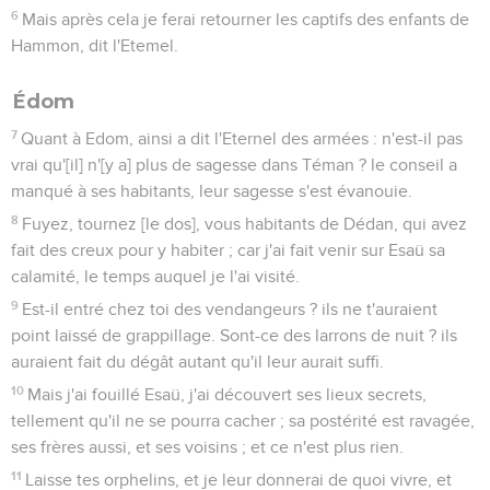
6
Mais après cela je ferai retourner les captifs des enfants de
Hammon, dit l'Etemel.
Édom
7
Quant à Edom, ainsi a dit l'Eternel des armées : n'est-il pas
vrai qu'[il] n'[y a] plus de sagesse dans Téman ? le conseil a
manqué à ses habitants, leur sagesse s'est évanouie.
8
Fuyez, tournez [le dos], vous habitants de Dédan, qui avez
fait des creux pour y habiter ; car j'ai fait venir sur Esaü sa
calamité, le temps auquel je l'ai visité.
9
Est-il entré chez toi des vendangeurs ? ils ne t'auraient
point laissé de grappillage. Sont-ce des larrons de nuit ? ils
auraient fait du dégât autant qu'il leur aurait suffi.
10
Mais j'ai fouillé Esaü, j'ai découvert ses lieux secrets,
tellement qu'il ne se pourra cacher ; sa postérité est ravagée,
ses frères aussi, et ses voisins ; et ce n'est plus rien.
11
Laisse tes orphelins, et je leur donnerai de quoi vivre, et