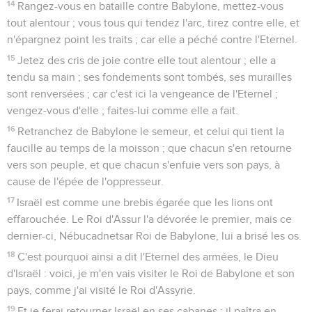
14
Rangez-vous en bataille contre Babylone, mettez-vous
tout alentour ; vous tous qui tendez l'arc, tirez contre elle, et
n'épargnez point les traits ; car elle a péché contre l'Eternel.
15
Jetez des cris de joie contre elle tout alentour ; elle a
tendu sa main ; ses fondements sont tombés, ses murailles
sont renversées ; car c'est ici la vengeance de l'Eternel ;
vengez-vous d'elle ; faites-lui comme elle a fait.
16
Retranchez de Babylone le semeur, et celui qui tient la
faucille au temps de la moisson ; que chacun s'en retourne
vers son peuple, et que chacun s'enfuie vers son pays, à
cause de l'épée de l'oppresseur.
17
Israël est comme une brebis égarée que les lions ont
effarouchée. Le Roi d'Assur l'a dévorée le premier, mais ce
dernier-ci, Nébucadnetsar Roi de Babylone, lui a brisé les os.
18
C'est pourquoi ainsi a dit l'Eternel des armées, le Dieu
d'Israël : voici, je m'en vais visiter le Roi de Babylone et son
pays, comme j'ai visité le Roi d'Assyrie.
19
Et je ferai retourner Israël en ses cabanes ; il paîtra en