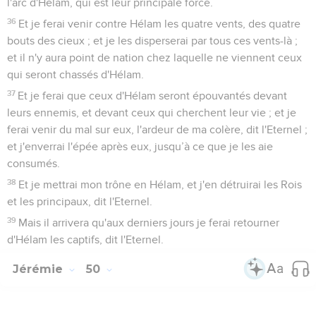
l'arc d'Hélam, qui est leur principale force.
36
Et je ferai venir contre Hélam les quatre vents, des quatre
bouts des cieux ; et je les disperserai par tous ces vents-là ;
et il n'y aura point de nation chez laquelle ne viennent ceux
qui seront chassés d'Hélam.
37
Et je ferai que ceux d'Hélam seront épouvantés devant
leurs ennemis, et devant ceux qui cherchent leur vie ; et je
ferai venir du mal sur eux, l'ardeur de ma colère, dit l'Eternel ;
et j'enverrai l'épée après eux, jusqu’à ce que je les aie
consumés.
38
Et je mettrai mon trône en Hélam, et j'en détruirai les Rois
et les principaux, dit l'Eternel.
39
Mais il arrivera qu'aux derniers jours je ferai retourner
d'Hélam les captifs, dit l'Eternel.
Jérémie
50