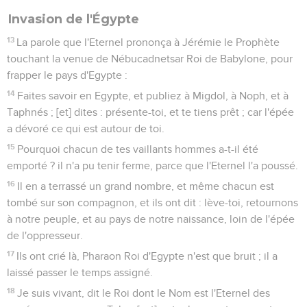
Invasion de l'Égypte
13
La parole que l'Eternel prononça à Jérémie le Prophète
touchant la venue de Nébucadnetsar Roi de Babylone, pour
frapper le pays d'Egypte :
14
Faites savoir en Egypte, et publiez à Migdol, à Noph, et à
Taphnés ; [et] dites : présente-toi, et te tiens prêt ; car l'épée
a dévoré ce qui est autour de toi.
15
Pourquoi chacun de tes vaillants hommes a-t-il été
emporté ? il n'a pu tenir ferme, parce que l'Eternel l'a poussé.
16
Il en a terrassé un grand nombre, et même chacun est
tombé sur son compagnon, et ils ont dit : lève-toi, retournons
à notre peuple, et au pays de notre naissance, loin de l'épée
de l'oppresseur.
17
Ils ont crié là, Pharaon Roi d'Egypte n'est que bruit ; il a
laissé passer le temps assigné.
18
Je suis vivant, dit le Roi dont le Nom est l'Eternel des