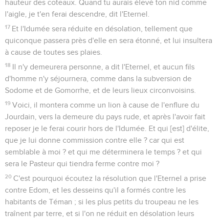
hauteur des coteaux. Quand tu aurais élevé ton nid comme
l'aigle, je t'en ferai descendre, dit l'Eternel.
17
Et l'Idumée sera réduite en désolation, tellement que
quiconque passera près d'elle en sera étonné, et lui insultera
à cause de toutes ses plaies.
18
Il n'y demeurera personne, a dit l'Eternel, et aucun fils
d'homme n'y séjournera, comme dans la subversion de
Sodome et de Gomorrhe, et de leurs lieux circonvoisins.
19
Voici, il montera comme un lion à cause de l'enflure du
Jourdain, vers la demeure du pays rude, et après l'avoir fait
reposer je le ferai courir hors de l'Idumée. Et qui [est] d'élite,
que je lui donne commission contre elle ? car qui est
semblable à moi ? et qui me déterminera le temps ? et qui
sera le Pasteur qui tiendra ferme contre moi ?
20
C'est pourquoi écoutez la résolution que l'Eternel a prise
contre Edom, et les desseins qu'il a formés contre les
habitants de Téman ; si les plus petits du troupeau ne les
traînent par terre, et si l'on ne réduit en désolation leurs