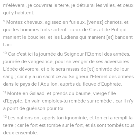
m'élèverai, je couvrirai la terre, je détruirai les villes, et ceux
qui y habitent.
9
Montez chevaux, agissez en furieux, [venez] chariots, et
que les hommes forts sortent : ceux de Cus et de Put qui
manient le bouclier, et les Ludiens qui manient [et] bandent
l'arc.
10
Car c'est ici la journée du Seigneur l'Eternel des armées,
journée de vengeance, pour se venger de ses adversaires.
L'épée dévorera, et elle sera rassasiée [et] enivrée de leur
sang ; car il y a un sacrifice au Seigneur l'Eternel des armées
dans le pays de l'Aquilon, auprès du fleuve d'Euphrate.
11
Monte en Galaad, et prends du baume, vierge fille
d'Egypte. En vain emploies-tu remède sur remède ; car il n'y
a point de guérison pour toi.
12
Les nations ont appris ton ignominie, et ton cri a rempli la
terre ; car le fort est tombé sur le fort, et ils sont tombés tous
deux ensemble.