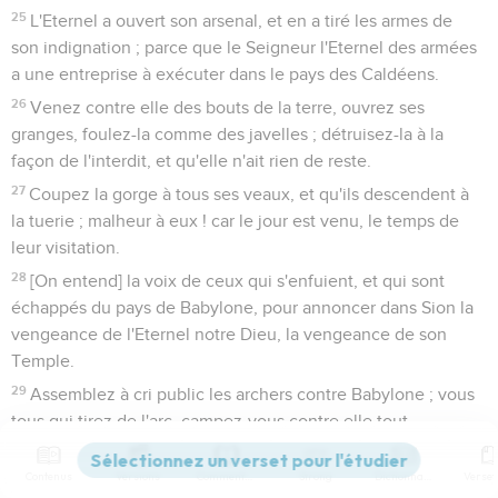
25
L'Eternel a ouvert son arsenal, et en a tiré les armes de
son indignation ; parce que le Seigneur l'Eternel des armées
a une entreprise à exécuter dans le pays des Caldéens.
26
Venez contre elle des bouts de la terre, ouvrez ses
granges, foulez-la comme des javelles ; détruisez-la à la
façon de l'interdit, et qu'elle n'ait rien de reste.
27
Coupez la gorge à tous ses veaux, et qu'ils descendent à
la tuerie ; malheur à eux ! car le jour est venu, le temps de
leur visitation.
28
[On entend] la voix de ceux qui s'enfuient, et qui sont
échappés du pays de Babylone, pour annoncer dans Sion la
vengeance de l'Eternel notre Dieu, la vengeance de son
Temple.
29
Assemblez à cri public les archers contre Babylone ; vous
tous qui tirez de l'arc, campez-vous contre elle tout
alentour ; que personne n'échappe ; rendez-lui selon ses
oeuvres ; faites-lui selon tout ce qu'elle a fait ; car elle s'est
Contenus
Versions
Commentaires
Strong
Dictionnaire