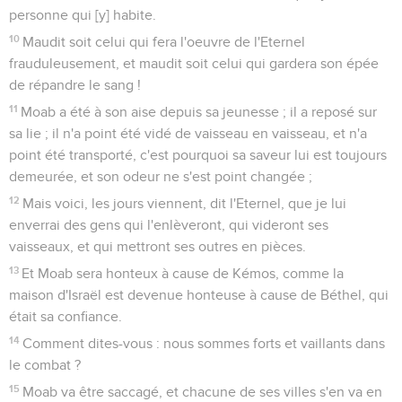
personne qui [y] habite.
10
Maudit soit celui qui fera l'oeuvre de l'Eternel
frauduleusement, et maudit soit celui qui gardera son épée
de répandre le sang !
11
Moab a été à son aise depuis sa jeunesse ; il a reposé sur
sa lie ; il n'a point été vidé de vaisseau en vaisseau, et n'a
point été transporté, c'est pourquoi sa saveur lui est toujours
demeurée, et son odeur ne s'est point changée ;
12
Mais voici, les jours viennent, dit l'Eternel, que je lui
enverrai des gens qui l'enlèveront, qui videront ses
vaisseaux, et qui mettront ses outres en pièces.
13
Et Moab sera honteux à cause de Kémos, comme la
maison d'Israël est devenue honteuse à cause de Béthel, qui
était sa confiance.
14
Comment dites-vous : nous sommes forts et vaillants dans
le combat ?
15
Moab va être saccagé, et chacune de ses villes s'en va en