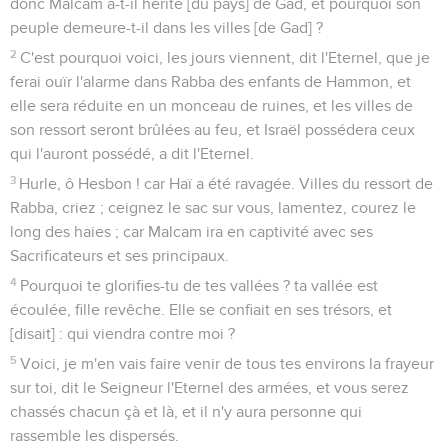
donc Malcam a-t-il hérité [du pays] de Gad, et pourquoi son
peuple demeure-t-il dans les villes [de Gad] ?
2
C'est pourquoi voici, les jours viennent, dit l'Eternel, que je
ferai ouïr l'alarme dans Rabba des enfants de Hammon, et
elle sera réduite en un monceau de ruines, et les villes de
son ressort seront brûlées au feu, et Israël possédera ceux
qui l'auront possédé, a dit l'Eternel.
3
Hurle, ô Hesbon ! car Haï a été ravagée. Villes du ressort de
Rabba, criez ; ceignez le sac sur vous, lamentez, courez le
long des haies ; car Malcam ira en captivité avec ses
Sacrificateurs et ses principaux.
4
Pourquoi te glorifies-tu de tes vallées ? ta vallée est
écoulée, fille revêche. Elle se confiait en ses trésors, et
[disait] : qui viendra contre moi ?
5
Voici, je m'en vais faire venir de tous tes environs la frayeur
sur toi, dit le Seigneur l'Eternel des armées, et vous serez
chassés chacun çà et là, et il n'y aura personne qui
rassemble les dispersés.