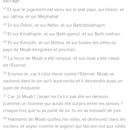
saccagé ;
21
Et que le jugement est venu sur le plat pays, sur Holon, et
sur Jathsa, et sur Mephahat,
22
Et sur Dibon, et sur Nebo, et sur Bethdiblathajim,
23
Et sur Kiriathajim, et sur Beth-gamul, et sur Beth-méhon,
24
Et sur Kérijoth, et sur Botsra, et sur toutes les villes du
pays de Moab éloignées et proches.
25
La force de Moab a été rompue, et son bras a été cassé,
dit l'Eternel.
26
Enivrez-le, car il s'est élevé contre l'Eternel. Moab se
vautrera dans le vin qu'il aura rendu et il deviendra aussi un
sujet de moquerie.
27
Car, [ô Moab ! ] Israël ne t'a-t-il pas été en dérision,
[comme] un homme qui aurait été surpris entre les larrons ?
chaque fois que tu as parlé de lui, tu en as tressailli de joie.
28
Habitants de Moab quittez les villes, et demeurez dans les
rochers, et soyez comme le pigeon qui fait son nid aux côtés