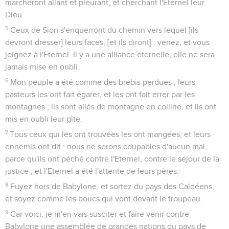
marcheront allant et pleurant, et cherchant l'Eternel leur
Dieu.
5
Ceux de Sion s'enquerront du chemin vers lequel [ils
devront dresser] leurs faces, [et ils diront] : venez, et vous
joignez à l'Eternel. Il y a une alliance éternelle, elle ne sera
jamais mise en oubli.
6
Mon peuple a été comme des brebis perdues ; leurs
pasteurs les ont fait égarer, et les ont fait errer par les
montagnes ; ils sont allés de montagne en colline, et ils ont
mis en oubli leur gîte.
7
Tous ceux qui les ont trouvées les ont mangées, et leurs
ennemis ont dit : nous ne serons coupables d'aucun mal,
parce qu'ils ont péché contre l'Eternel, contre le séjour de la
justice ; et l'Eternel a été l'attente de leurs pères.
8
Fuyez hors de Babylone, et sortez du pays des Caldéens,
et soyez comme les boucs qui vont devant le troupeau.
9
Car voici, je m'en vais susciter et faire venir contre
Babylone une assemblée de grandes nations du pays de