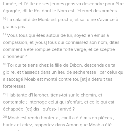
fumée, et l'élite de ses jeunes gens va descendre pour être
égorgée, dit le Roi dont le Nom est l'Eternel des armées.
16
La calamité de Moab est proche, et sa ruine s'avance à
grands pas.
17
Vous tous qui êtes autour de lui, soyez-en émus à
compassion, et [vous] tous qui connaissez son nom, dites :
comment a été rompue cette forte verge, et ce sceptre
d'honneur ?
18
Toi qui te tiens chez la fille de Dibon, descends de ta
gloire, et t'assieds dans un lieu de sécheresse ; car celui qui
a saccagé Moab est monté contre toi, [et] a détruit tes
forteresses.
19
Habitante d'Haroher, tiens-toi sur le chemin, et
contemple ; interroge celui qui s'enfuit, et celle qui est
échappée, [et] dis : qu'est-il arrivé ?
20
Moab est rendu honteux ; car il a été mis en pièces ;
hurlez et criez, rapportez dans Arnon que Moab a été