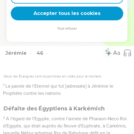
détruire ce que j'ai bâti, et arracher ce que j'ai planté, [savoir]
tout ce pays-ci.
Accepter tous les cookies
5
Et toi te chercherais-tu des grandeurs ? Ne les cherche
point ; car voici, je m'en vais faire venir du mal sur toute
Tout refuser
chair, dit l'Eternel ; mais je te donnerai ta vie pour butin, dans
tous les lieux où tu iras.
Jérémie
46
Seuls les Évangiles sont disponibles en vidéo pour le moment.
1
La parole de l'Eternel qui fut [adressée] à Jérémie le
Prophète contre les nations.
Défaite des Égyptiens à Karkémich
2
A l'égard de l'Egypte, contre l'armée de Pharaon-Neco Roi
d'Egypte, qui était auprès du fleuve d'Euphrate, à Carkémis,
laquelle Nébucadnetsar Roi de Babylone défit en la