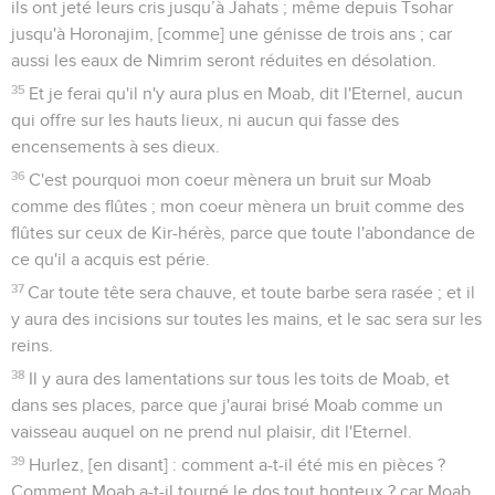
ils ont jeté leurs cris jusqu’à Jahats ; même depuis Tsohar
jusqu'à Horonajim, [comme] une génisse de trois ans ; car
aussi les eaux de Nimrim seront réduites en désolation.
35
Et je ferai qu'il n'y aura plus en Moab, dit l'Eternel, aucun
qui offre sur les hauts lieux, ni aucun qui fasse des
encensements à ses dieux.
36
C'est pourquoi mon coeur mènera un bruit sur Moab
comme des flûtes ; mon coeur mènera un bruit comme des
flûtes sur ceux de Kir-hérès, parce que toute l'abondance de
ce qu'il a acquis est périe.
37
Car toute tête sera chauve, et toute barbe sera rasée ; et il
y aura des incisions sur toutes les mains, et le sac sera sur les
reins.
38
Il y aura des lamentations sur tous les toits de Moab, et
dans ses places, parce que j'aurai brisé Moab comme un
vaisseau auquel on ne prend nul plaisir, dit l'Eternel.
39
Hurlez, [en disant] : comment a-t-il été mis en pièces ?
Comment Moab a-t-il tourné le dos tout honteux ? car Moab