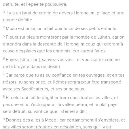
détruite, et l'épée te poursuivra.
3
Il y a un bruit de crierie de devers Horonajim, pillage et une
grande défaite.
4
Moab est brisé, on a fait ouïr le cri de ses petits enfants.
5
Pleurs sur pleurs monteront par la montée de Luhith, car on
entendra dans la descente de Horonajim ceux qui crieront à
cause des plaies que les ennemis leur auront faites.
6
Fuyez, [dira-t-on], sauvez vos vies ; et vous serez comme
de la bruyère dans un désert.
7
Car parce que tu as eu confiance en tes ouvrages, et en tes
trésors, tu seras prise, et Kémos sortira pour être transporté
avec ses Sacrificateurs, et ses principaux.
8
Et celui qui fait le dégât entrera dans toutes les villes, et
pas une ville n'échappera ; la vallée périra, et le plat pays
sera détruit, suivant ce que l'Eternel a dit ;
9
Donnez des ailes à Moab ; car certainement il s'envolera, et
ses villes seront réduites en désolation, sans qu'il y ait