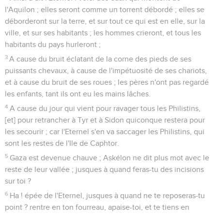
l'Aquilon ; elles seront comme un torrent débordé ; elles se
déborderont sur la terre, et sur tout ce qui est en elle, sur la
ville, et sur ses habitants ; les hommes crieront, et tous les
habitants du pays hurleront ;
3
A cause du bruit éclatant de la corne des pieds de ses
puissants chevaux, à cause de l'impétuosité de ses chariots,
et à cause du bruit de ses roues ; les pères n'ont pas regardé
les enfants, tant ils ont eu les mains lâches.
4
A cause du jour qui vient pour ravager tous les Philistins,
[et] pour retrancher à Tyr et à Sidon quiconque restera pour
les secourir ; car l'Eternel s'en va saccager les Philistins, qui
sont les restes de l'Ile de Caphtor.
5
Gaza est devenue chauve ; Askélon ne dit plus mot avec le
reste de leur vallée ; jusques à quand feras-tu des incisions
sur toi ?
6
Ha ! épée de l'Eternel, jusques à quand ne te reposeras-tu
point ? rentre en ton fourreau, apaise-toi, et te tiens en