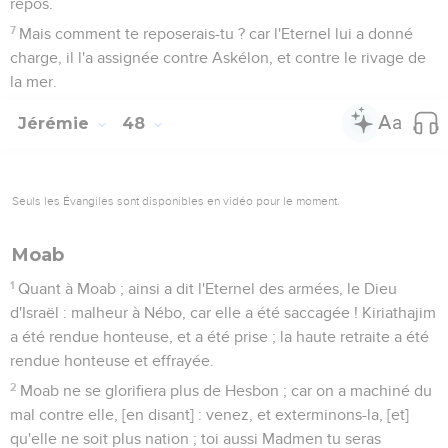
repos.
7
Mais comment te reposerais-tu ? car l'Eternel lui a donné
charge, il l'a assignée contre Askélon, et contre le rivage de
la mer.
Jérémie
48
Seuls les Évangiles sont disponibles en vidéo pour le moment.
Moab
1
Quant à Moab ; ainsi a dit l'Eternel des armées, le Dieu
d'Israël : malheur à Nébo, car elle a été saccagée ! Kiriathajim
a été rendue honteuse, et a été prise ; la haute retraite a été
rendue honteuse et effrayée.
2
Moab ne se glorifiera plus de Hesbon ; car on a machiné du
mal contre elle, [en disant] : venez, et exterminons-la, [et]
qu'elle ne soit plus nation ; toi aussi Madmen tu seras