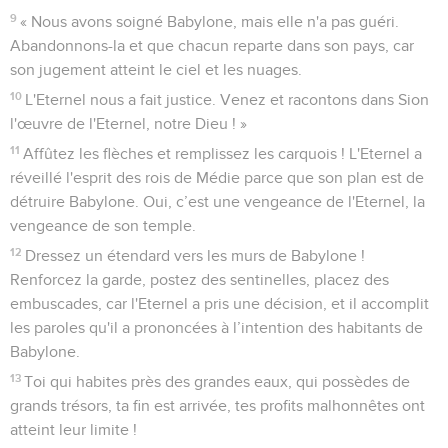
le prophète
49
Babylone aussi tombera, morts d'Israël, tout comme elle a
fait tomber des morts partout sur la terre.
50
Vous qui avez échappé à l'épée, partez sans tarder ! De la
terre lointaine, souvenez-vous de l'Eternel et n’oubliez pas
Jérusalem !
le peuple de Dieu
51
« Nous étions honteux en entendant les insultes,
l’humiliation couvrait notre visage quand des étrangers ont
pénétré dans le sanctuaire de la maison de l'Eternel. »
le Seigneur
52
Voilà pourquoi les jours viennent, déclare l'Eternel, où
j’interviendrai contre ses sculptures sacrées, et partout dans
son pays des blessés feront entendre leurs gémissements.
53
Même si Babylone monte jusqu'au ciel, même si elle rend