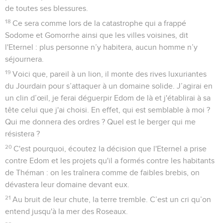
Poussez de tous côtés un cri de guerre contre elle ! Elle se
rend. Ses fondations s'écroulent, ses murs sont démolis, car
telle est la vengeance de l'Eternel. Vengez-vous d’elle !
Traitez-la comme elle a traité les autres !
16
Exterminez de Babylone celui qui sème et celui qui manie
la faucille à l’époque de la moisson ! Devant l'épée
destructrice, *que chacun se tourne vers son peuple, que
chacun se réfugie dans son pays !
17
Israël est une brebis perdue que les lions ont pourchassée.
Le premier à la dévorer a été le roi d'Assyrie, et le dernier à
lui briser les os a été Nebucadnetsar, le roi de Babylone.
18
C'est pourquoi, voici ce que dit l'Eternel, le maître de
l’univers, le Dieu d'Israël : Je vais intervenir contre le roi de
Babylone et son pays, tout comme je suis intervenu contre le
roi d'Assyrie.
19
Je ramènerai Israël dans son domaine. Il broutera sur le
Carmel et en Basan et il se rassasiera dans la région
montagneuse d'Ephraïm et en Galaad.