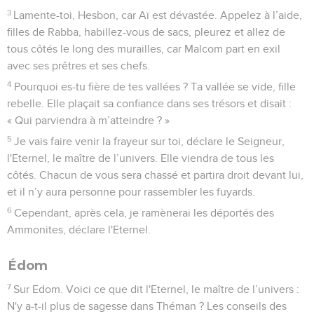
Ruine de Babylone et libération d'Israël
1
Voici la parole prononcée par l'Eternel à l’intention de
Babylone, à l’intention du pays des Babyloniens, par
l’intermédiaire du prophète Jérémie.
2
Annoncez-le parmi les nations, proclamez-le, dressez un
étendard ! Proclamez-le, ne cachez rien ! Dites : « Babylone
est prise ! Bel est couvert de honte, Merodac est brisé ! Ses
idoles sont couvertes de honte, ses statues sont brisées ! »
3
En effet, une nation venue du nord est montée pour
l’attaquer. Elle transformera son pays en sujet de
consternation. Il n'y aura plus d'habitants. Hommes et bêtes
auront décampé, ils auront pris le large.
4
Durant ces jours-là, à ce moment-là, déclare l'Eternel, les
Israélites et les Judéens reviendront ensemble. Ils
marcheront en pleurant et rechercheront l'Eternel, leur Dieu.
5
Ils s'informeront du chemin qui conduit à Sion, ils se
tourneront vers elle : « Venez, attachez-vous à l'Eternel par