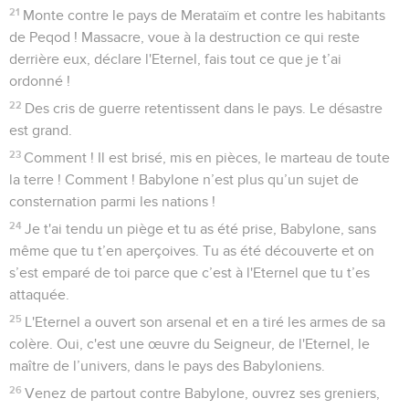
Babylone.
13
Toi qui habites près des grandes eaux, qui possèdes de
grands trésors, ta fin est arrivée, tes profits malhonnêtes ont
atteint leur limite !
14
L'Eternel, le maître de l’univers, en a fait le serment par lui-
même : « Oui, je te remplirai d'hommes pareils à un nuage de
sauterelles, et ils pousseront des cris de guerre contre toi. »
15
C’est lui qui a fait la terre par sa puissance. Il a fondé le
monde par sa sagesse, il a déployé le ciel par son
intelligence.
16
A sa voix, l’eau gronde dans le ciel. Il fait monter les
nuages des extrémités de la terre, il déclenche les éclairs et
la pluie, il tire le vent de ses trésors.
17
Tout homme est dépassé, même les plus savants. Tout
orfèvre est honteux de sa sculpture sacrée, car son idole
n’est que mensonge : le souffle de la vie n’habite pas dans
les idoles.
18