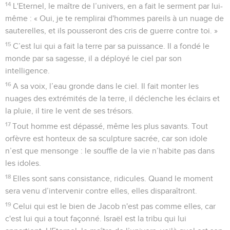
ses forteresses inaccessibles du fait de leur hauteur, des
dévastateurs viendront contre elle de ma part, déclare
l'Eternel.
le prophète
54
Des cris proviennent de Babylone, le désastre est grand
dans le pays des Babyloniens.
55
En effet, l'Eternel dévaste Babylone et fait cesser son
vacarme assourdissant. Les vagues d’ennemis grondent
comme de grandes eaux, on entend leur tapage.
56
Oui, le dévastateur a fondu sur elle, sur Babylone. Ses
guerriers sont capturés, leurs arcs brisés, car l'Eternel est un
Dieu qui verse à chacun son salaire, qui traite chacun
comme il le mérite.
57
Je rendrai ivres ses princes et ses sages, ses gouverneurs,
ses magistrats et ses guerriers. Ils s'endormiront d'un
sommeil perpétuel et ne se réveilleront plus, déclare le roi,