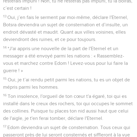
10
La Babylonie sera livrée au pillage. Tous ceux qui la
pilleront seront rassasiés, déclare l'Eternel.
11
Cela arrivera parce que vous vous êtes réjouis, parce que
vous vous êtes régalés, vous qui avez pillé mon héritage.
Cela arrivera parce que vous avez bondi comme une génisse
qui écrase le blé et que vous avez henni comme des
chevaux fougueux.
12
Votre mère est profondément honteuse, celle qui vous a
mis au monde est humiliée : la voici devenue la dernière des
nations, un désert, une terre sèche et aride.
13
A cause de l’indignation de l'Eternel, elle ne sera plus
habitée, elle ne sera plus qu’un désert. Tous ceux qui
passeront près de Babylone seront consternés et siffleront à
la vue de toutes ses blessures.
14
Rangez-vous en ordre de bataille autour de Babylone,
vous tous qui maniez l’arc ! Tirez contre elle, n'épargnez pas
les flèches, car elle a péché contre l'Eternel.
15