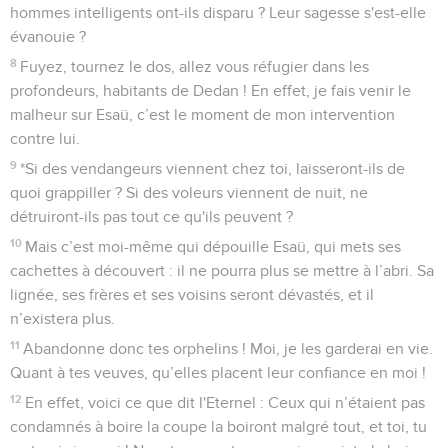
une alliance éternelle qui ne soit jamais oubliée ! »
6
Mon peuple n’était qu’un troupeau de brebis perdues.
Leurs bergers les avaient égarées, ils les faisaient errer dans
les montagnes. Elles allaient de montagne en colline et
avaient fini par oublier leur lieu de refuge.
7
Tous ceux qui les trouvaient les dévoraient et leurs
ennemis disaient : « Nous ne sommes pas coupables,
puisqu'ils ont péché contre l'Eternel alors qu’il était pour eux
un domaine de justice, puisqu'ils ont péché contre celui qui
était l'espérance de leurs ancêtres, l’Eternel. »
8
Décampez de Babylone, sortez du pays des Babyloniens et
imitez le comportement des boucs à la tête du troupeau !
9
En effet, voici, je vais mettre en mouvement et faire monter
contre Babylone une coalition de grandes nations venant de
la région du nord. Elles se rangeront en ordre de bataille
contre elle et s'en empareront. Leurs flèches sont pareilles à
un habile guerrier : il ne revient pas les mains vides.