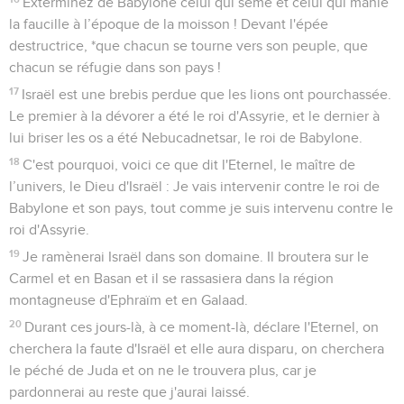
c'est pourquoi elles se sont conduites comme des folles.
8
Soudain Babylone est tombée, et elle est en pièces.
Lamentez-vous sur elle, prenez du baume pour sa plaie :
peut-être guérira-t-elle.
9
« Nous avons soigné Babylone, mais elle n'a pas guéri.
Abandonnons-la et que chacun reparte dans son pays, car
son jugement atteint le ciel et les nuages.
10
L'Eternel nous a fait justice. Venez et racontons dans Sion
l'œuvre de l'Eternel, notre Dieu ! »
11
Affûtez les flèches et remplissez les carquois ! L'Eternel a
réveillé l'esprit des rois de Médie parce que son plan est de
détruire Babylone. Oui, c’est une vengeance de l'Eternel, la
vengeance de son temple.
12
Dressez un étendard vers les murs de Babylone !
Renforcez la garde, postez des sentinelles, placez des
embuscades, car l'Eternel a pris une décision, et il accomplit
les paroles qu'il a prononcées à l’intention des habitants de