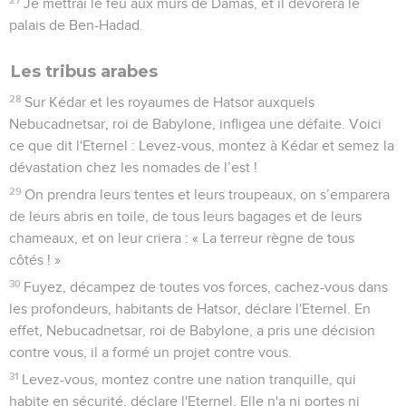
25
L'Eternel a ouvert son arsenal et en a tiré les armes de sa
colère. Oui, c'est une œuvre du Seigneur, de l'Eternel, le
maître de l’univers, dans le pays des Babyloniens.
26
Venez de partout contre Babylone, ouvrez ses greniers,
entassez-la comme on entasse des tas de gerbes et vouez-la
à la destruction ! Qu'il ne reste plus rien d'elle !
27
Massacrez tous ses taureaux, qu’ils descendent à
l’abattoir ! Malheur à eux, car leur jour est arrivé, c’est le
moment pour moi d’intervenir contre eux.
28
Les cris des fuyards, des rescapés de la région de
Babylone, viennent annoncer dans Sion la vengeance de
l'Eternel, notre Dieu, la vengeance de son temple.
29
Mobilisez des archers contre Babylone ! Vous tous qui
maniez l'arc, campez autour d'elle ! Qu’il n’y ait aucun
rescapé ! Traitez-la conformément à ses actes, rendez-lui
exactement la pareille ! En effet, elle a fait preuve
d’arrogance envers l'Eternel, envers le Saint d'Israël.
30
Voilà pourquoi ses jeunes gens tomberont sur ses places