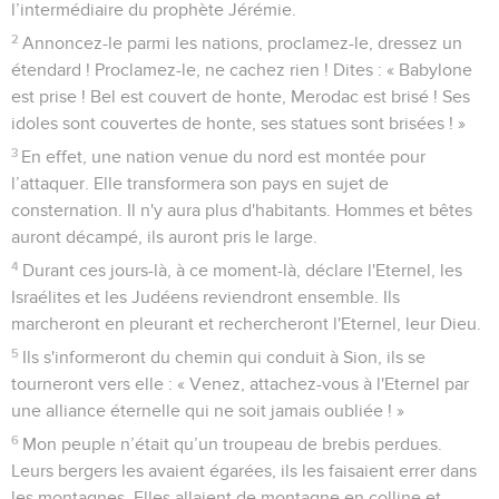
passeront, mais plus personne n’y résidera.
40
Ce sera comme lors de la catastrophe dont Dieu a frappé
Sodome et Gomorrhe ainsi que les villes voisines, déclare
l'Eternel : plus personne n’y habitera, aucun homme n’y
séjournera.
41
Un peuple vient du nord, une grande nation et de
nombreux rois se mettent en mouvement depuis les
extrémités de la terre.
42
Ils empoignent l'arc et le javelot. Ils sont cruels et ne
montrent aucune compassion. Leur voix gronde comme la
mer. Ils sont montés sur des chevaux, prêts à combattre
comme un seul homme contre toi, fille de Babylone !
43
En apprenant la nouvelle, le roi de Babylone baisse les
bras. L'angoisse s’empare de lui, pareille à la douleur d'une
femme qui accouche.
44
Voici que, pareil à un lion, il monte des rives luxuriantes
du Jourdain pour s’attaquer à un domaine solide. J’agirai en
un clin d’œil, je les ferai déguerpir de là et j'établirai à la tête