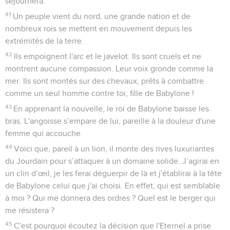
et le moment de la moisson sera venu pour elle.
Jérusalem
34
« Nebucadnetsar, roi de Babylone, m'a dévorée, m'a
dépouillée. Il m’a laissée pareille à un vase vide. Tel un
dragon, il m'a engloutie, il a rempli son ventre de ce que
j'avais de précieux. Il m'a chassée.
35
Que la violence dont j’ai été victime retombe sur
Babylone ! » dit l'habitante de Sion. « Que mon sang retombe
sur les habitants de la Babylonie ! » dit Jérusalem.
36
C'est pourquoi, voici ce que dit l'Eternel : Je vais défendre
ta cause, je te vengerai ! Je mettrai à sec la mer de Babylone
et je ferai disparaître sa source.
37
Babylone deviendra un tas de ruines, un repaire de
chacals, un sujet de consternation et de moquerie. Il n'y aura
plus d'habitants.
38
Ils rugiront ensemble comme des jeunes lions, ils
pousseront des cris comme des lionceaux.