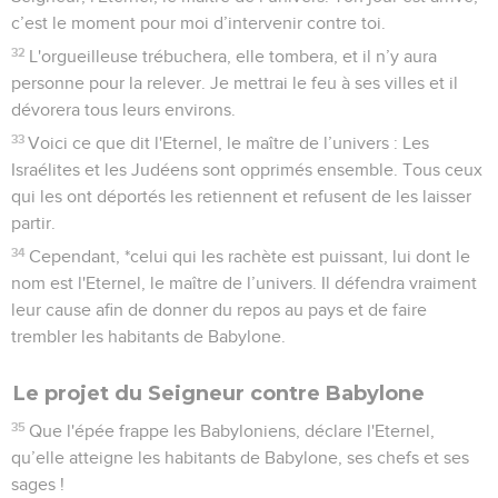
24
Sous vos yeux, je rendrai à Babylone et à tous les
habitants de la Babylonie tout le mal qu'ils ont fait à Sion,
déclare l'Eternel.
25
Oui, je m’en prends à toi, montagne de destruction,
déclare l'Eternel, toi qui détruis toute la terre ! Je déploierai
ma puissance contre toi, je te précipiterai du haut des
rochers et je ferai de toi une montagne carbonisée.
26
On ne pourra tirer de toi ni pierres angulaires ni pierres de
fondation, car tu seras un désert pour toujours, déclare
l'Eternel.
27
Dressez un étendard dans le pays ! Sonnez de la
trompette parmi les nations ! Mettez à part des nations aptes
à s’attaquer à elle, mobilisez contre elle les royaumes
d'Ararat, de Minni et d'Ashkenaz ! Postez des officiers contre
elle ! Faites avancer les chevaux comme un nuage de
sauterelles !
28
Mettez à part contre elle les nations, les rois de Médie, ses