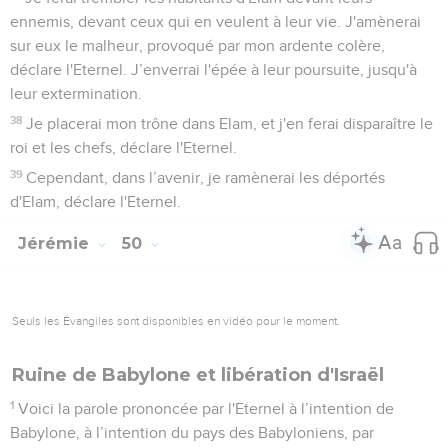
Le projet du Seigneur contre Babylone
35
Que l'épée frappe les Babyloniens, déclare l'Eternel,
qu’elle atteigne les habitants de Babylone, ses chefs et ses
sages !
36
Que l’épée atteigne les faiseurs de prédictions et qu'ils se
conduisent comme des fous ! Que l’épée atteigne ses
guerriers et qu'ils soient terrorisés !
37
Que l’épée atteigne ses chevaux et ses chars ! Qu’elle
atteigne les peuples de toutes sortes qui vivent au milieu
d'elle et qu’ils deviennent des femmelettes ! Que l’épée
atteigne ses trésors et qu'ils soient pillés !
38
Que la sécheresse atteigne son eau, qu'elle arrête de
couler ! En effet, c'est un pays rempli de sculptures sacrées
et ils délirent à cause de ces représentations terrifiantes.
39
Voilà pourquoi les animaux du désert s'y installeront en
compagnie des chacals et les autruches y éliront domicile.
Babylone ne sera plus jamais habitée. Les générations