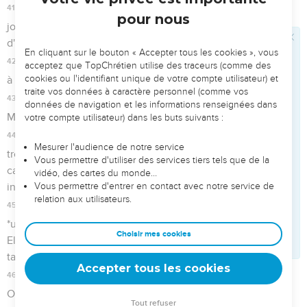
effet, Nebucadnetsar, roi de Babylone, a pris une décision
contre vous, il a formé un projet contre vous.
31
Levez-vous, montez contre une nation tranquille, qui
habite en sécurité, déclare l'Eternel. Elle n'a ni portes ni
verrous et elle habite à l’écart.
32
Leurs chameaux seront livrés au pillage et leurs nombreux
troupeaux formeront un butin. Je les disperserai à tous les
vents, ceux qui se rasent les coins de la barbe, et je ferai
venir leur ruine de tous les côtés, déclare l'Eternel.
33
Hatsor sera le repaire des chacals, un désert pour toujours.
Plus personne n'y habitera, aucun homme n'y séjournera.
Élam
34
Voici la parole de l'Eternel adressée au prophète Jérémie
à propos d’Elam, au début du règne de Sédécias sur Juda.
35
Voici ce que dit l'Eternel, le maître de l’univers : Je vais
briser l'arc d'Elam, sa principale force.