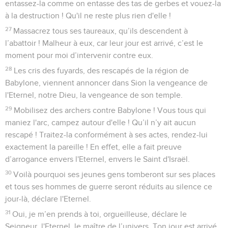
Elles sont sans consistance, ridicules. Quand le moment
sera venu d’intervenir contre elles, elles disparaîtront.
19
Celui qui est le bien de Jacob n'est pas comme elles, car
c'est lui qui a tout façonné. Israël est la tribu qui lui
appartient. L'Eternel, le maître de l’univers, voilà quel est son
nom.
La fin de Babylone
20
Tu m’as servi de marteau, d’arme de guerre. J'ai mis en
pièces par toi des nations. Par toi j'ai détruit des royaumes,
21
par toi j'ai mis en pièces le cheval et son cavalier, par toi
j'ai mis en pièces le char et celui qui le conduisait,
22
par toi j'ai mis en pièces l'homme et la femme, par toi j'ai
mis en pièces le vieillard et l'enfant, par toi j'ai mis en pièces
le jeune homme et la jeune fille,
23
par toi j'ai mis en pièces le berger et son troupeau, par toi
j'ai mis en pièces le cultivateur et sa paire de bœufs, par toi
j'ai mis en pièces les gouverneurs et les magistrats.