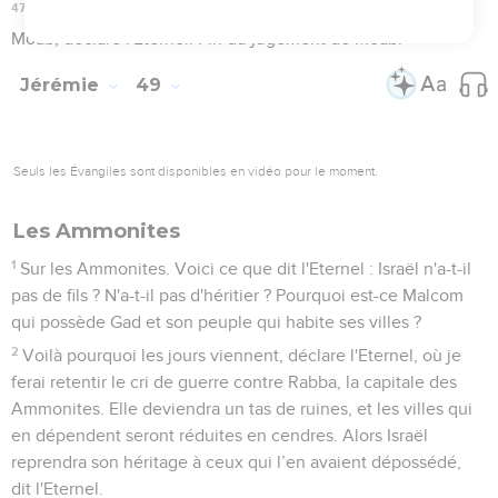
36
Je ferai venir sur Elam quatre vents venant des quatre
coins du ciel et je les disperserai à tous ces vents. Il n'y aura
pas une nation qui ne voie l’arrivée de réfugiés d'Elam.
37
Je ferai trembler les habitants d'Elam devant leurs
ennemis, devant ceux qui en veulent à leur vie. J'amènerai
sur eux le malheur, provoqué par mon ardente colère,
déclare l'Eternel. J’enverrai l'épée à leur poursuite, jusqu'à
leur extermination.
38
Je placerai mon trône dans Elam, et j'en ferai disparaître le
roi et les chefs, déclare l'Eternel.
39
Cependant, dans l’avenir, je ramènerai les déportés
d'Elam, déclare l'Eternel.
Jérémie
50
Seuls les Évangiles sont disponibles en vidéo pour le moment.