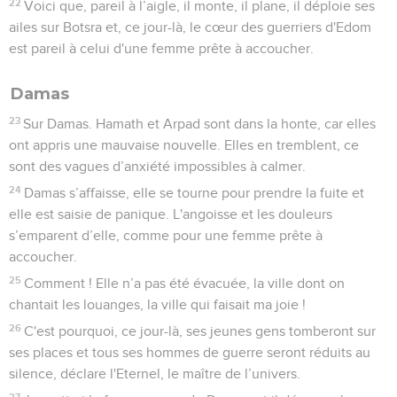
20
Durant ces jours-là, à ce moment-là, déclare l'Eternel, on
cherchera la faute d'Israël et elle aura disparu, on cherchera
le péché de Juda et on ne le trouvera plus, car je
pardonnerai au reste que j'aurai laissé.
21
Monte contre le pays de Merataïm et contre les habitants
de Peqod ! Massacre, voue à la destruction ce qui reste
derrière eux, déclare l'Eternel, fais tout ce que je t’ai
ordonné !
22
Des cris de guerre retentissent dans le pays. Le désastre
est grand.
23
Comment ! Il est brisé, mis en pièces, le marteau de toute
la terre ! Comment ! Babylone n’est plus qu’un sujet de
consternation parmi les nations !
24
Je t'ai tendu un piège et tu as été prise, Babylone, sans
même que tu t’en aperçoives. Tu as été découverte et on
s’est emparé de toi parce que c’est à l'Eternel que tu t’es
attaquée.