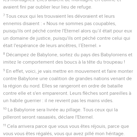
de Babylone celui que j'ai choisi. En effet, qui est semblable
à moi ? Qui me donnera des ordres ? Quel est le berger qui
me résistera ?
45
C'est pourquoi écoutez la décision que l'Eternel a prise
contre Babylone et les projets qu'il a formés contre le pays
des Babyloniens : on les traînera comme de faibles brebis,
on dévastera leur domaine devant eux.
46
Au bruit de la prise de Babylone, la terre tremble. C’est un
cri qu’on entend parmi les nations.
Jérémie
51
Seuls les Évangiles sont disponibles en vidéo pour le moment.
1
Voici ce que dit l'Eternel : Je vais faire se lever contre
Babylone et contre les habitants de la Babylonie un vent
destructeur.
2