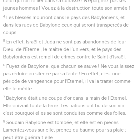
bouche ce qu'il a dévoré et les nations n'afflueront plus vers
lui. Même la muraille de Babylone est tombée !
45
*Sortez du milieu d'elle, mon peuple, et que chacun se
sauve loin de la colère ardente de l'Eternel !
46
Que votre cœur ne se trouble pas ! N’ayez pas peur des
rumeurs qui se propageront sur la terre ! Cette année
surviendra une rumeur, l'année suivante une autre rumeur. Il
n’y a que violence sur la terre, à un dominateur succède un
autre dominateur.
47
Voilà pourquoi les jours viennent où j’interviendrai contre
les sculptures sacrées de Babylone. Tout son pays sera
couvert de honte et tous ses blessés mourront au beau
milieu d'elle.
48
Le ciel et la terre, avec tout ce qu’ils contiennent,
pousseront des cris de joie à propos de Babylone lorsque les
dévastateurs fondront sur elle depuis le nord, déclare
l'Eternel.