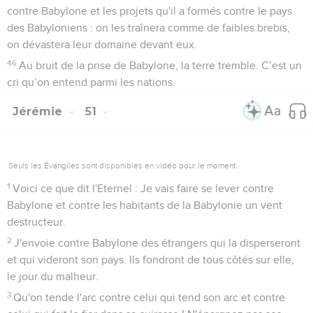
39
Quand ils seront enfiévrés, j’organiserai leur orgie. Je les
rendrai ivres pour qu'ils soient gais, qu’ils s'endorment d'un
sommeil perpétuel et ne se réveillent plus, déclare l'Eternel.
40
Je les conduirai à l’abattoir comme des agneaux, comme
des béliers et des boucs.
Complainte sur Babylone
41
Comment ! Shéshac est prise ! Celle dont toute la terre
chantait les louanges est conquise ! Comment ! Babylone
n’est plus qu’un sujet de consternation parmi les nations !
42
La mer a envahi Babylone, elle a été submergée par la
masse de ses flots.
43
Ses villes sont dévastées, la terre est devenue aride et
déserte. C'est un pays que plus personne n'habite et où ne
passe plus aucun homme.
44
J’interviendrai contre Bel à Babylone, j'arracherai de sa