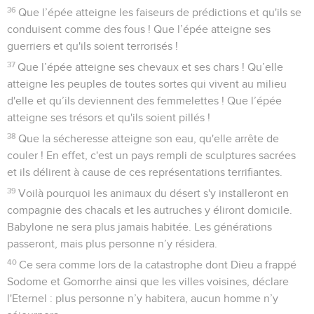
gouverneurs et tous ses magistrats, et tout le territoire placé
sous leur domination !
29
La terre tremble, elle est bouleversée, car les projets de
l'Eternel contre Babylone s’accomplissent : il va faire de la
région de Babylone un désert inhabité.
30
Les guerriers de Babylone cessent de combattre, ils
restent dans les forteresses. Leur courage s’est éteint, ils
sont devenus comme des femmelettes. On a mis le feu aux
habitations, on a brisé les verrous.
31
Les coursiers se relaient, les messagers se croisent pour
annoncer au roi de Babylone que sa ville est prise de tous
les côtés,
32
que les passages sont occupés, les marais embrasés par le
feu et les hommes de guerre terrifiés.
33
En effet, voici ce que dit l'Eternel, le maître de l’univers, le
Dieu d'Israël : La fille de Babylone est comme une surface de
terrain qu’il est temps de piétiner. Encore un peu de temps