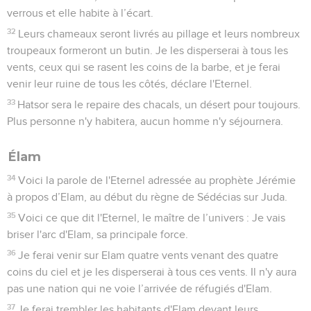
et tous ses hommes de guerre seront réduits au silence ce
jour-là, déclare l'Eternel.
31
Oui, je m’en prends à toi, orgueilleuse, déclare le
Seigneur, l'Eternel, le maître de l’univers. Ton jour est arrivé,
c’est le moment pour moi d’intervenir contre toi.
32
L'orgueilleuse trébuchera, elle tombera, et il n’y aura
personne pour la relever. Je mettrai le feu à ses villes et il
dévorera tous leurs environs.
33
Voici ce que dit l'Eternel, le maître de l’univers : Les
Israélites et les Judéens sont opprimés ensemble. Tous ceux
qui les ont déportés les retiennent et refusent de les laisser
partir.
34
Cependant, *celui qui les rachète est puissant, lui dont le
nom est l'Eternel, le maître de l’univers. Il défendra vraiment
leur cause afin de donner du repos au pays et de faire
trembler les habitants de Babylone.