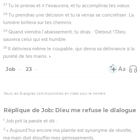
27
Tu le prieras et il t'exaucera, et tu accompliras tes vœux.
28
Tu prendras une décision et tu la verras se concrétiser. La
lumière brillera sur tes chemins.
29
Quand viendra l’abaissement, tu diras : ‘Debout !’Dieu
sauvera celui qui est humble.
30
Il délivrera même le coupable, qui devra sa délivrance à la
pureté de tes mains. »
Job
23
Seuls les Évangiles sont disponibles en vidéo pour le moment.
Réplique de Job: Dieu me refuse le dialogue
1
Job prit la parole et dit :
2
« Aujourd’hui encore ma plainte est synonyme de révolte,
ma main doit étouffer mes gémissements.