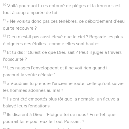
10
Voilà pourquoi tu es entouré de pièges et la terreur s’est
tout à coup emparée de toi.
11
» Ne vois-tu donc pas ces ténèbres, ce débordement d’eau
qui te recouvre ?
12
Dieu n'est-il pas aussi élevé que le ciel ? Regarde les plus
éloignées des étoiles : comme elles sont hautes !
13
Et tu dis : ‘Qu'est-ce que Dieu sait ? Peut-il juger à travers
l'obscurité ?
14
Les nuages l'enveloppent et il ne voit rien quand il
parcourt la voûte céleste.’
15
» Voudrais-tu prendre l'ancienne route, celle qu’ont suivie
les hommes adonnés au mal ?
16
Ils ont été emportés plus tôt que la normale, un fleuve a
balayé leurs fondations.
17
Ils disaient à Dieu : ‘Eloigne-toi de nous !’En effet, que
pourrait faire pour eux le Tout-Puissant ?
18