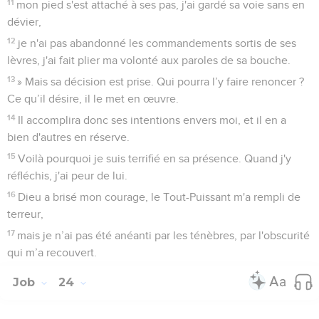
11
mon pied s'est attaché à ses pas, j'ai gardé sa voie sans en
dévier,
12
je n'ai pas abandonné les commandements sortis de ses
lèvres, j'ai fait plier ma volonté aux paroles de sa bouche.
13
» Mais sa décision est prise. Qui pourra l’y faire renoncer ?
Ce qu’il désire, il le met en œuvre.
14
Il accomplira donc ses intentions envers moi, et il en a
bien d'autres en réserve.
15
Voilà pourquoi je suis terrifié en sa présence. Quand j'y
réfléchis, j'ai peur de lui.
16
Dieu a brisé mon courage, le Tout-Puissant m'a rempli de
terreur,
17
mais je n’ai pas été anéanti par les ténèbres, par l'obscurité
qui m’a recouvert.
Job
24