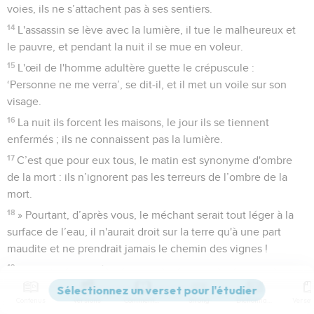
voies, ils ne s’attachent pas à ses sentiers.
14
L'assassin se lève avec la lumière, il tue le malheureux et
le pauvre, et pendant la nuit il se mue en voleur.
15
L'œil de l'homme adultère guette le crépuscule :
‘Personne ne me verra’, se dit-il, et il met un voile sur son
visage.
16
La nuit ils forcent les maisons, le jour ils se tiennent
enfermés ; ils ne connaissent pas la lumière.
17
C’est que pour eux tous, le matin est synonyme d'ombre
de la mort : ils n’ignorent pas les terreurs de l’ombre de la
mort.
18
» Pourtant, d’après vous, le méchant serait tout léger à la
surface de l’eau, il n'aurait droit sur la terre qu'à une part
maudite et ne prendrait jamais le chemin des vignes !
19
Tout comme la sécheresse et la chaleur absorbent la fonte
de la neige, le séjour des morts engloutirait ceux qui
Contenus
Versions
Commentaires
Strong
Dictionnaire
pèchent.