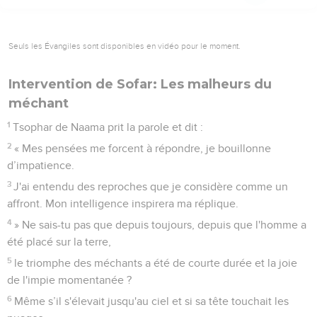
Seuls les Évangiles sont disponibles en vidéo pour le moment.
Intervention de Sofar: Les malheurs du
méchant
1
Tsophar de Naama prit la parole et dit :
2
« Mes pensées me forcent à répondre, je bouillonne
d’impatience.
3
J'ai entendu des reproches que je considère comme un
affront. Mon intelligence inspirera ma réplique.
4
» Ne sais-tu pas que depuis toujours, depuis que l'homme a
été placé sur la terre,
5
le triomphe des méchants a été de courte durée et la joie
de l'impie momentanée ?
6
Même s’il s'élevait jusqu'au ciel et si sa tête touchait les