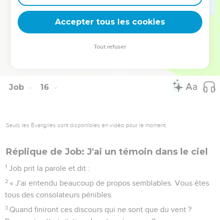
Comme une vigne, il se dépouillera de ses fruits encore
verts, comme un olivier il fera tomber ses fleurs.
Accepter tous les cookies
34
» La compagnie de l'impie est stérile, et le feu dévorera les
tentes des hommes corrompus.
Tout refuser
35
Il conçoit le mal et donne naissance au malheur, il couve
la tromperie. »
Job
16
Seuls les Évangiles sont disponibles en vidéo pour le moment.
Réplique de Job: J'ai un témoin dans le ciel
1
Job prit la parole et dit :
2
« J'ai entendu beaucoup de propos semblables. Vous êtes
tous des consolateurs pénibles.
3
Quand finiront ces discours qui ne sont que du vent ?