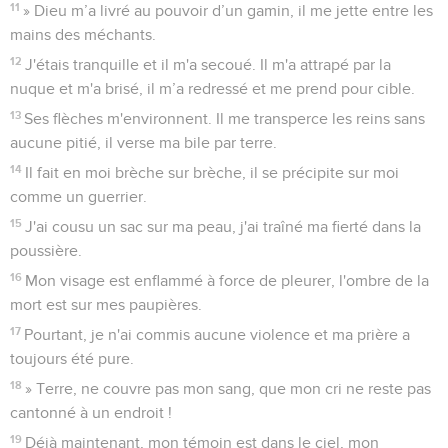
11
» Dieu m’a livré au pouvoir d’un gamin, il me jette entre les
mains des méchants.
12
J'étais tranquille et il m'a secoué. Il m'a attrapé par la
nuque et m'a brisé, il m’a redressé et me prend pour cible.
13
Ses flèches m'environnent. Il me transperce les reins sans
aucune pitié, il verse ma bile par terre.
14
Il fait en moi brèche sur brèche, il se précipite sur moi
comme un guerrier.
15
J'ai cousu un sac sur ma peau, j'ai traîné ma fierté dans la
poussière.
16
Mon visage est enflammé à force de pleurer, l'ombre de la
mort est sur mes paupières.
17
Pourtant, je n'ai commis aucune violence et ma prière a
toujours été pure.
18
» Terre, ne couvre pas mon sang, que mon cri ne reste pas
cantonné à un endroit !
19
Déjà maintenant, mon témoin est dans le ciel, mon