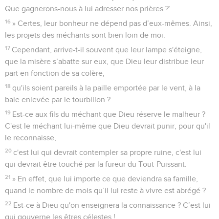
Que gagnerons-nous à lui adresser nos prières ?’
16
» Certes, leur bonheur ne dépend pas d’eux-mêmes. Ainsi,
les projets des méchants sont bien loin de moi.
17
Cependant, arrive-t-il souvent que leur lampe s'éteigne,
que la misère s’abatte sur eux, que Dieu leur distribue leur
part en fonction de sa colère,
18
qu'ils soient pareils à la paille emportée par le vent, à la
bale enlevée par le tourbillon ?
19
Est-ce aux fils du méchant que Dieu réserve le malheur ?
C'est le méchant lui-même que Dieu devrait punir, pour qu'il
le reconnaisse,
20
c'est lui qui devrait contempler sa propre ruine, c'est lui
qui devrait être touché par la fureur du Tout-Puissant.
21
» En effet, que lui importe ce que deviendra sa famille,
quand le nombre de mois qu’il lui reste à vivre est abrégé ?
22
Est-ce à Dieu qu'on enseignera la connaissance ? C’est lui
qui gouverne les êtres célestes !