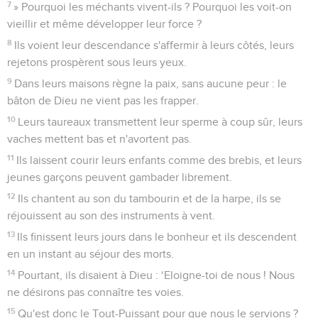
7
» Pourquoi les méchants vivent-ils ? Pourquoi les voit-on
vieillir et même développer leur force ?
8
Ils voient leur descendance s'affermir à leurs côtés, leurs
rejetons prospèrent sous leurs yeux.
9
Dans leurs maisons règne la paix, sans aucune peur : le
bâton de Dieu ne vient pas les frapper.
10
Leurs taureaux transmettent leur sperme à coup sûr, leurs
vaches mettent bas et n'avortent pas.
11
Ils laissent courir leurs enfants comme des brebis, et leurs
jeunes garçons peuvent gambader librement.
12
Ils chantent au son du tambourin et de la harpe, ils se
réjouissent au son des instruments à vent.
13
Ils finissent leurs jours dans le bonheur et ils descendent
en un instant au séjour des morts.
14
Pourtant, ils disaient à Dieu : ‘Eloigne-toi de nous ! Nous
ne désirons pas connaître tes voies.
15
Qu'est donc le Tout-Puissant pour que nous le servions ?