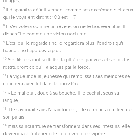
nuages,
7
il disparaîtra définitivement comme ses excréments et ceux
qui le voyaient diront : ‘Où est-il ?’
8
Il s'envolera comme un rêve et on ne le trouvera plus. Il
disparaîtra comme une vision nocturne.
9
L'œil qui le regardait ne le regardera plus, l'endroit qu'il
habitait ne l'apercevra plus.
10
Ses fils devront solliciter la pitié des pauvres et ses mains
restitueront ce qu'il a acquis par la force.
11
La vigueur de la jeunesse qui remplissait ses membres se
couchera avec lui dans la poussière.
12
» Le mal était doux à sa bouche, il le cachait sous sa
langue,
13
il le savourait sans l'abandonner, il le retenait au milieu de
son palais,
14
mais sa nourriture se transformera dans ses intestins, elle
deviendra à l’intérieur de lui un venin de vipère.