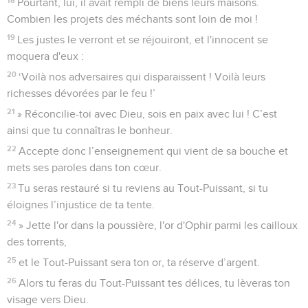
Pourtant, lui, il avait rempli de biens leurs maisons.
Combien les projets des méchants sont loin de moi !
19
Les justes le verront et se réjouiront, et l'innocent se
moquera d'eux :
20
‘Voilà nos adversaires qui disparaissent ! Voilà leurs
richesses dévorées par le feu !’
21
» Réconcilie-toi avec Dieu, sois en paix avec lui ! C’est
ainsi que tu connaîtras le bonheur.
22
Accepte donc l’enseignement qui vient de sa bouche et
mets ses paroles dans ton cœur.
23
Tu seras restauré si tu reviens au Tout-Puissant, si tu
éloignes l’injustice de ta tente.
24
» Jette l'or dans la poussière, l'or d'Ophir parmi les cailloux
des torrents,
25
et le Tout-Puissant sera ton or, ta réserve d’argent.
26
Alors tu feras du Tout-Puissant tes délices, tu lèveras ton
visage vers Dieu.