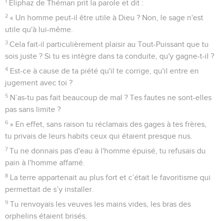
1
Eliphaz de Théman prit la parole et dit :
2
« Un homme peut-il être utile à Dieu ? Non, le sage n'est
utile qu'à lui-même.
3
Cela fait-il particulièrement plaisir au Tout-Puissant que tu
sois juste ? Si tu es intègre dans ta conduite, qu'y gagne-t-il ?
4
Est-ce à cause de ta piété qu'il te corrige, qu'il entre en
jugement avec toi ?
5
N’as-tu pas fait beaucoup de mal ? Tes fautes ne sont-elles
pas sans limite ?
6
» En effet, sans raison tu réclamais des gages à tes frères,
tu privais de leurs habits ceux qui étaient presque nus.
7
Tu ne donnais pas d'eau à l'homme épuisé, tu refusais du
pain à l'homme affamé.
8
La terre appartenait au plus fort et c’était le favoritisme qui
permettait de s’y installer.
9
Tu renvoyais les veuves les mains vides, les bras des
orphelins étaient brisés.