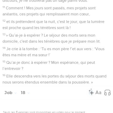
discours, je ne trouverai pas un sage parmi vous.
11
Comment ! Mes jours sont passés, mes projets sont
anéantis, ces projets qui remplissaient mon cœur,
12
et ils prétendent que la nuit, c'est le jour, que la lumière
est proche quand les ténèbres sont là !
13
» Qu’ai-je à espérer ? Le séjour des morts sera mon
domicile, c'est dans les ténèbres que je prépare mon lit.
14
Je crie à la tombe : ‘Tu es mon père !’et aux vers : ‘Vous
êtes ma mère et ma sœur !’
15
Qu’ai-je donc à espérer ? Mon espérance, qui peut
l’entrevoir ?
16
Elle descendra vers les portes du séjour des morts quand
nous serons étendus ensemble dans la poussière. »
Job
18
Seuls les Évangiles sont disponibles en vidéo pour le moment.