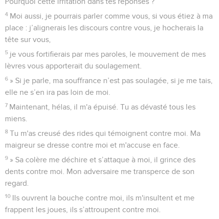
Pourquoi cette irritation dans tes réponses ?
4
Moi aussi, je pourrais parler comme vous, si vous étiez à ma
place : j’alignerais les discours contre vous, je hocherais la
tête sur vous,
5
je vous fortifierais par mes paroles, le mouvement de mes
lèvres vous apporterait du soulagement.
6
» Si je parle, ma souffrance n’est pas soulagée, si je me tais,
elle ne s’en ira pas loin de moi.
7
Maintenant, hélas, il m'a épuisé. Tu as dévasté tous les
miens.
8
Tu m'as creusé des rides qui témoignent contre moi. Ma
maigreur se dresse contre moi et m'accuse en face.
9
» Sa colère me déchire et s’attaque à moi, il grince des
dents contre moi. Mon adversaire me transperce de son
regard.
10
Ils ouvrent la bouche contre moi, ils m'insultent et me
frappent les joues, ils s’attroupent contre moi.