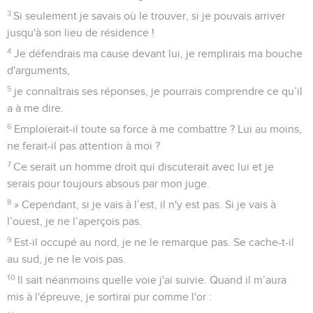
3
Si seulement je savais où le trouver, si je pouvais arriver
jusqu'à son lieu de résidence !
4
Je défendrais ma cause devant lui, je remplirais ma bouche
d'arguments,
5
je connaîtrais ses réponses, je pourrais comprendre ce qu’il
a à me dire.
6
Emploierait-il toute sa force à me combattre ? Lui au moins,
ne ferait-il pas attention à moi ?
7
Ce serait un homme droit qui discuterait avec lui et je
serais pour toujours absous par mon juge.
8
» Cependant, si je vais à l’est, il n'y est pas. Si je vais à
l’ouest, je ne l’aperçois pas.
9
Est-il occupé au nord, je ne le remarque pas. Se cache-t-il
au sud, je ne le vois pas.
10
Il sait néanmoins quelle voie j'ai suivie. Quand il m’aura
mis à l'épreuve, je sortirai pur comme l'or :