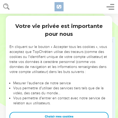
25
car il a levé la main contre Dieu, il a défié le Tout-Puissant.
26
Il a eu l'audace de foncer contre lui, abrité par l’épaisseur
Segond 21
de ses boucliers.
Votre vie privée est importante
27
Job
15
Il avait le visage tout potelé, les flancs chargés
pour nous
d'embonpoint,
28
mais il habitera des villes détruites, des maisons
En cliquant sur le bouton « Accepter tous les cookies », vous
abandonnées, sur le point de tomber en ruine.
acceptez que TopChrétien utilise des traceurs (comme des
29
Il ne s'enrichira plus, sa fortune ne se relèvera pas, sa
cookies ou l'identifiant unique de votre compte utilisateur) et
traite vos données à caractère personnel (comme vos
prospérité ne couvrira plus la terre.
données de navigation et les informations renseignées dans
30
Il ne pourra s’écarter des ténèbres ; les flammes
votre compte utilisateur) dans les buts suivants :
dessécheront ses rejetons et Dieu l’écartera par le souffle de
sa bouche.
Mesurer l'audience de notre service
Vous permettre d'utiliser des services tiers tels que de la
31
Qu'il ne se fie pas à la fausseté ! Il serait déçu, car c’est la
vidéo, des cartes du monde…
fausseté qui serait sa récompense.
Vous permettre d'entrer en contact avec notre service de
relation aux utilisateurs.
32
Cela s’accomplira avant la fin de ses jours, et son rameau
ne verdira plus.
Choisir mes cookies
33