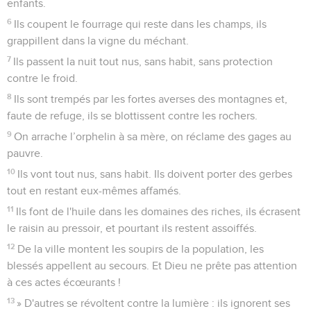
enfants.
6
Ils coupent le fourrage qui reste dans les champs, ils
grappillent dans la vigne du méchant.
7
Ils passent la nuit tout nus, sans habit, sans protection
contre le froid.
8
Ils sont trempés par les fortes averses des montagnes et,
faute de refuge, ils se blottissent contre les rochers.
9
On arrache l’orphelin à sa mère, on réclame des gages au
pauvre.
10
Ils vont tout nus, sans habit. Ils doivent porter des gerbes
tout en restant eux-mêmes affamés.
11
Ils font de l'huile dans les domaines des riches, ils écrasent
le raisin au pressoir, et pourtant ils restent assoiffés.
12
De la ville montent les soupirs de la population, les
blessés appellent au secours. Et Dieu ne prête pas attention
à ces actes écœurants !
13
» D'autres se révoltent contre la lumière : ils ignorent ses