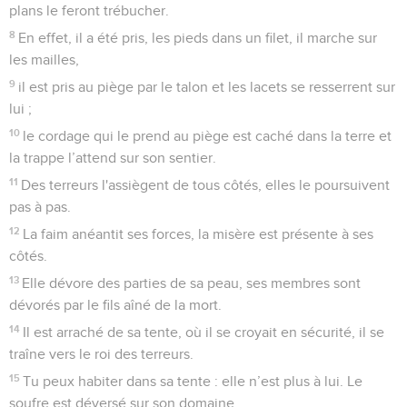
plans le feront trébucher.
8
En effet, il a été pris, les pieds dans un filet, il marche sur
les mailles,
9
il est pris au piège par le talon et les lacets se resserrent sur
lui ;
10
le cordage qui le prend au piège est caché dans la terre et
la trappe l’attend sur son sentier.
11
Des terreurs l'assiègent de tous côtés, elles le poursuivent
pas à pas.
12
La faim anéantit ses forces, la misère est présente à ses
côtés.
13
Elle dévore des parties de sa peau, ses membres sont
dévorés par le fils aîné de la mort.
14
Il est arraché de sa tente, où il se croyait en sécurité, il se
traîne vers le roi des terreurs.
15
Tu peux habiter dans sa tente : elle n’est plus à lui. Le
soufre est déversé sur son domaine.