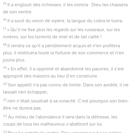
15
Il a englouti des richesses, il les vomira : Dieu les chassera
de son ventre.
16
Il a sucé du venin de vipère, la langue du cobra le tuera.
17
» Qu’il ne fixe plus les regards sur les ruisseaux, sur les
rivières, sur les torrents de miel et de lait caillé !
18
Il rendra ce qu'il a péniblement acquis et n'en profitera
plus, il restituera toute la fortune de son commerce et n'en
jouira plus.
19
» En effet, il a opprimé et abandonné les pauvres, il s’est
approprié des maisons au lieu d’en construire.
20
Son appétit n'a pas connu de limite. Dans son avidité, il ne
laissait rien échapper,
21
rien n’était soustrait à sa voracité. C’est pourquoi son bien-
être ne durera pas.
22
Au milieu de l'abondance il sera dans la détresse, les
coups de tous les malheureux s’abattront sur lui.
23
Pour lui remplir le ventre, Dieu enverra sur lui sa colère