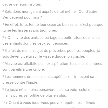
cause de leurs insultes.
3
Sois donc mon garant auprès de toi-même ! Qui d’autre
s’engagerait pour moi ?
4
En effet, tu as fermé leur cœur au bon sens ; c’est pourquoi
tu ne les laisseras pas triompher.
5
» On invite des amis au partage du butin, alors que l'on a
des enfants dont les yeux sont épuisés.
6
Il a fait de moi un sujet de proverbes pour les peuples, je
suis devenu celui sur le visage duquel on crache.
7
Ma vue est affaiblie par l’exaspération, tous mes membres
sont pareils à une ombre.
8
Les hommes droits en sont stupéfaits et l'innocent se
dresse contre l'impie.
9
Le juste néanmoins persévère dans sa voie, celui qui a les
mains pures se fortifie de plus en plus.
10
» Quant à vous tous, vous pouvez répéter les mêmes