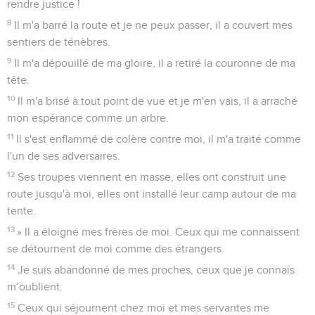
rendre justice !
8
Il m'a barré la route et je ne peux passer, il a couvert mes
sentiers de ténèbres.
9
Il m'a dépouillé de ma gloire, il a retiré la couronne de ma
tête.
10
Il m'a brisé à tout point de vue et je m'en vais, il a arraché
mon espérance comme un arbre.
11
Il s'est enflammé de colère contre moi, il m'a traité comme
l'un de ses adversaires.
12
Ses troupes viennent en masse, elles ont construit une
route jusqu'à moi, elles ont installé leur camp autour de ma
tente.
13
» Il a éloigné mes frères de moi. Ceux qui me connaissent
se détournent de moi comme des étrangers.
14
Je suis abandonné de mes proches, ceux que je connais
m’oublient.
15
Ceux qui séjournent chez moi et mes servantes me