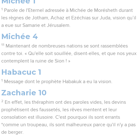
Michée 1
1
Parole de l'Eternel adressée à Michée de Morésheth durant
les règnes de Jotham, Achaz et Ezéchias sur Juda, vision qu’il
a eue sur Samarie et Jérusalem.
Michée 4
11
Maintenant de nombreuses nations se sont rassemblées
contre toi. « Qu'elle soit souillée, disent-elles, et que nos yeux
contemplent la ruine de Sion ! »
Habacuc 1
1
Message dont le prophète Habakuk a eu la vision.
Zacharie 10
2
En effet, les théraphim ont des paroles vides, les devins
prophétisent des faussetés, les rêves mentent et leur
consolation est illusoire. C'est pourquoi ils sont errants
*comme un troupeau, ils sont malheureux parce qu'il n'y a pas
de berger.