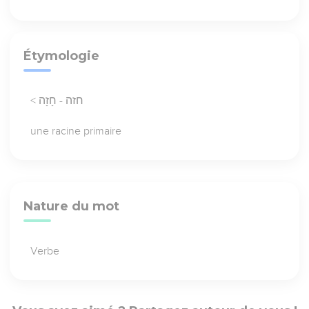
Étymologie
< חזה - חָזָה
une racine primaire
Nature du mot
Verbe