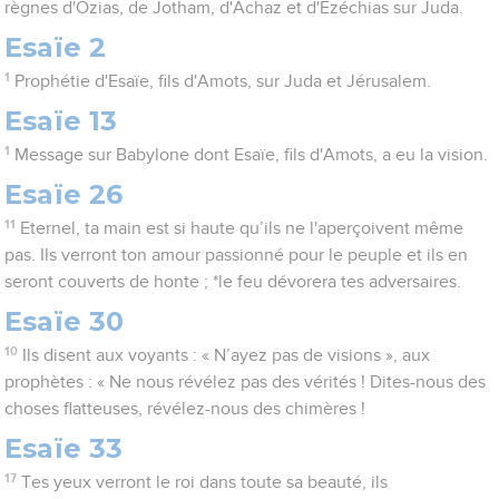
règnes d'Ozias, de Jotham, d'Achaz et d'Ezéchias sur Juda.
Esaïe 2
1
Prophétie d'Esaïe, fils d'Amots, sur Juda et Jérusalem.
Esaïe 13
1
Message sur Babylone dont Esaïe, fils d'Amots, a eu la vision.
Esaïe 26
11
Eternel, ta main est si haute qu’ils ne l'aperçoivent même
pas. Ils verront ton amour passionné pour le peuple et ils en
seront couverts de honte ; *le feu dévorera tes adversaires.
Esaïe 30
10
Ils disent aux voyants : « N’ayez pas de visions », aux
prophètes : « Ne nous révélez pas des vérités ! Dites-nous des
choses flatteuses, révélez-nous des chimères !
Esaïe 33
17
Tes yeux verront le roi dans toute sa beauté, ils