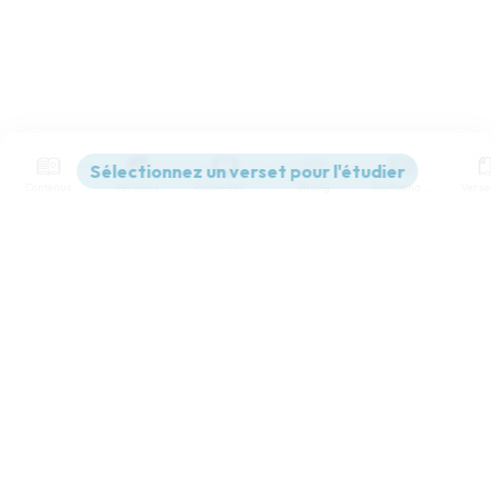
Contenus
Versions
Commentaires
Strong
Dictionnaire
Paramètres de lecture
Afficher les numéros de versets
Mode dyslexique
Désactivé
Simple
Coul
eur
Police d'écriture