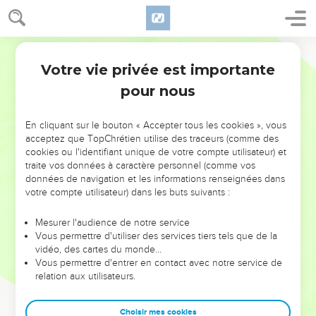
Votre vie privée est importante
pour nous
NE MANQUEZ PAS L’ÉVÉNEMENT
En cliquant sur le bouton « Accepter tous les cookies », vous
DE L’ANNÉE !
acceptez que TopChrétien utilise des traceurs (comme des
cookies ou l'identifiant unique de votre compte utilisateur) et
ET SI LEURS ERREURS POUVAIENT VOUS ÉVITER LES
traite vos données à caractère personnel (comme vos
VOTRES ?
données de navigation et les informations renseignées dans
votre compte utilisateur) dans les buts suivants :
On admire souvent les leaders pour leurs réussites, leur impact,
leur foi ou leur vision. Mais on voit moins les doutes, les erreurs
Mesurer l'audience de notre service
Vous permettre d'utiliser des services tiers tels que de la
et les saisons difficiles qu'ils ont traversés, alors même que ce
vidéo, des cartes du monde…
sont elles qui les ont façonnés.
Vous permettre d'entrer en contact avec notre service de
relation aux utilisateurs.
Dans cette conférence, leaders, entrepreneurs, et responsables
reviennent sur les erreurs marquantes de leur parcours et les
clés pour avancer avec plus de sagesse afin que leurs erreurs
Choisir mes cookies