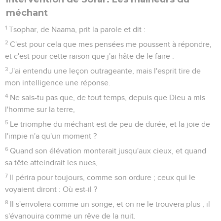
méchant
1
Tsophar, de Naama, prit la parole et dit :
2
C'est pour cela que mes pensées me poussent à répondre,
et c'est pour cette raison que j'ai hâte de le faire :
3
J'ai entendu une leçon outrageante, mais l'esprit tire de
mon intelligence une réponse.
4
Ne sais-tu pas que, de tout temps, depuis que Dieu a mis
l'homme sur la terre,
5
Le triomphe du méchant est de peu de durée, et la joie de
l'impie n'a qu'un moment ?
6
Quand son élévation monterait jusqu'aux cieux, et quand
sa tête atteindrait les nues,
7
Il périra pour toujours, comme son ordure ; ceux qui le
voyaient diront : Où est-il ?
8
Il s'envolera comme un songe, et on ne le trouvera plus ; il
s'évanouira comme un rêve de la nuit.