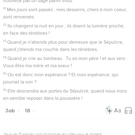
trouverai pas un sage parmi vous.
11
Mes jours sont passés ; mes desseins, chers à mon coeur,
sont renversés.
12
Ils changent la nuit en jour ; ils disent la lumière proche,
en face des ténèbres !
13
Quand je n'attends plus pour demeure que le Sépulcre,
quand j'étends ma couche dans les ténèbres,
14
Quand je crie au tombeau : Tu es mon père ! et aux vers :
Vous êtes ma mère et ma soeur !
15
Où est donc mon espérance ? Et mon espérance, qui
pourrait la voir ?
16
Elle descendra aux portes du Sépulcre, quand nous irons
en-semble reposer dans la poussière !
Job
18
Seuls les Évangiles sont disponibles en vidéo pour le moment.