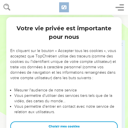
Puissant :
26
Il a couru vers lui, avec audace, sous le dos épais de ses
Ostervald
boucliers.
Votre vie privée est importante
27
Job
15
L'embonpoint avait couvert son visage, et la graisse s'était
pour nous
accumulée sur ses flancs ;
28
C'est pourquoi il habite des villes détruites, des maisons
En cliquant sur le bouton « Accepter tous les cookies », vous
désertes, tout près de n'être plus que des monceaux de
acceptez que TopChrétien utilise des traceurs (comme des
pierres.
cookies ou l'identifiant unique de votre compte utilisateur) et
29
traite vos données à caractère personnel (comme vos
Il ne s'enrichira pas, et sa fortune ne subsistera pas, et ses
données de navigation et les informations renseignées dans
propriétés ne s'étendront pas sur la terre.
votre compte utilisateur) dans les buts suivants :
30
Il ne pourra pas sortir des ténèbres ; la flamme desséchera
ses rejetons, et il s'en ira par le souffle de la bouche de Dieu.
Mesurer l'audience de notre service
Vous permettre d'utiliser des services tiers tels que de la
31
Qu'il ne compte pas sur la vanité qui le séduit ; car la
vidéo, des cartes du monde…
vanité sera sa récompense.
Vous permettre d'entrer en contact avec notre service de
relation aux utilisateurs.
32
Avant le temps, il prendra fin, et ses branches ne
reverdiront point.
Choisir mes cookies
33