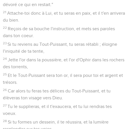
dévoré ce qui en restait."
21
Attache-toi donc à Lui, et tu seras en paix, et il t'en arrivera
du bien.
22
Reçois de sa bouche l'instruction, et mets ses paroles
dans ton coeur.
23
Si tu reviens au Tout-Puissant, tu seras rétabli ; éloigne
l'iniquité de ta tente,
24
Jette l'or dans la poussière, et l'or d'Ophir dans les rochers
des torrents,
25
Et le Tout-Puissant sera ton or, il sera pour toi et argent et
trésors.
26
Car alors tu feras tes délices du Tout-Puissant, et tu
élèveras ton visage vers Dieu.
27
Tu le supplieras, et il t'exaucera, et tu lui rendras tes
voeux.
28
Si tu formes un dessein, il te réussira, et la lumière
resplendira sur tes voies.