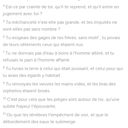
4
Est-ce par crainte de toi, qu'il te reprend, et qu'il entre en
jugement avec toi ?
5
Ta méchanceté n'est-elle pas grande, et tes iniquités ne
sont-elles pas sans nombre ?
6
Tu exigeais des gages de tes frères, sans motif ; tu privais
de leurs vêtements ceux qui étaient nus.
7
Tu ne donnais pas d'eau à boire à l'homme altéré, et tu
refusais le pain à l'homme affamé.
8
Tu livrais la terre à celui qui était puissant, et celui pour qui
tu avais des égards y habitait.
9
Tu renvoyais les veuves les mains vides, et les bras des
orphelins étaient brisés.
10
C'est pour cela que les pièges sont autour de toi, qu'une
subite frayeur t'épouvante,
11
Ou que les ténèbres t'empêchent de voir, et que le
débordement des eaux te submerge.