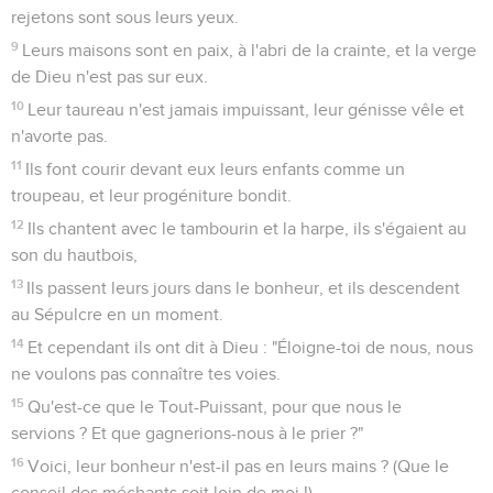
rejetons sont sous leurs yeux.
9
Leurs maisons sont en paix, à l'abri de la crainte, et la verge
de Dieu n'est pas sur eux.
10
Leur taureau n'est jamais impuissant, leur génisse vêle et
n'avorte pas.
11
Ils font courir devant eux leurs enfants comme un
troupeau, et leur progéniture bondit.
12
Ils chantent avec le tambourin et la harpe, ils s'égaient au
son du hautbois,
13
Ils passent leurs jours dans le bonheur, et ils descendent
au Sépulcre en un moment.
14
Et cependant ils ont dit à Dieu : "Éloigne-toi de nous, nous
ne voulons pas connaître tes voies.
15
Qu'est-ce que le Tout-Puissant, pour que nous le
servions ? Et que gagnerions-nous à le prier ?"
16
Voici, leur bonheur n'est-il pas en leurs mains ? (Que le
conseil des méchants soit loin de moi !)