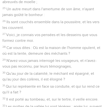
abreuvés de moelle ;
25
Un autre meurt dans l'amertume de son âme, n'ayant
jamais goûté le bonheur :
26
Ils sont couchés ensemble dans la poussière, et les vers
les couvrent.
27
Voici, je connais vos pensées et les desseins que vous
formez contre moi.
28
Car vous dites : Où est la maison de l'homme opulent, et
où est la tente, demeure des méchants ?
29
N'avez-vous jamais interrogé les voyageurs, et n'avez-
vous pas reconnu, par leurs témoignages,
30
Qu'au jour de la calamité, le méchant est épargné, et
qu'au jour des colères, il est éloigné ?
31
Qui lui représente en face sa conduite, et qui lui rend ce
qu'il a fait ?
32
Il est porté au tombeau, et, sur le tertre, il veille encore.
33
Les mottes de la vallée lui sont légères ; après lui, suivent