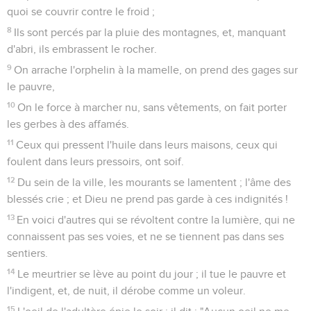
quoi se couvrir contre le froid ;
8
Ils sont percés par la pluie des montagnes, et, manquant
d'abri, ils embrassent le rocher.
9
On arrache l'orphelin à la mamelle, on prend des gages sur
le pauvre,
10
On le force à marcher nu, sans vêtements, on fait porter
les gerbes à des affamés.
11
Ceux qui pressent l'huile dans leurs maisons, ceux qui
foulent dans leurs pressoirs, ont soif.
12
Du sein de la ville, les mourants se lamentent ; l'âme des
blessés crie ; et Dieu ne prend pas garde à ces indignités !
13
En voici d'autres qui se révoltent contre la lumière, qui ne
connaissent pas ses voies, et ne se tiennent pas dans ses
sentiers.
14
Le meurtrier se lève au point du jour ; il tue le pauvre et
l'indigent, et, de nuit, il dérobe comme un voleur.
15