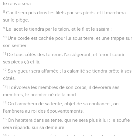
le renversera.
8
Car il sera pris dans les filets par ses pieds, et il marchera
sur le piège.
9
Le lacet le tiendra par le talon, et le filet le saisira :
10
Une corde est cachée pour lui sous terre, et une trappe sur
son sentier.
11
De tous côtés des terreurs l'assiégeront, et feront courir
ses pieds çà et là.
12
Sa vigueur sera affamée ; la calamité se tiendra prête à ses
côtés.
13
Il dévorera les membres de son corps, il dévorera ses
membres, le premier-né de la mort !
14
On l'arrachera de sa tente, objet de sa confiance ; on
l'amènera au roi des épouvantements.
15
On habitera dans sa tente, qui ne sera plus à lui ; le soufre
sera répandu sur sa demeure.
16