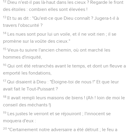
12
Dieu n'est-il pas là-haut dans les cieux ? Regarde le front
des étoiles : combien elles sont élevées !
13
Et tu as dit : "Qu'est-ce que Dieu connaît ? Jugera-t-il à
travers l'obscurité ?
14
Les nues sont pour lui un voile, et il ne voit rien ; il se
promène sur la voûte des cieux."
15
Veux-tu suivre l'ancien chemin, où ont marché les
hommes d'iniquité,
16
Qui ont été retranchés avant le temps, et dont un fleuve a
emporté les fondations,
17
Qui disaient à Dieu : "Éloigne-toi de nous !" Et que leur
avait fait le Tout-Puissant ?
18
Il avait rempli leurs maisons de biens ! (Ah ! loin de moi le
conseil des méchants !)
19
Les justes le verront et se réjouiront ; l'innocent se
moquera d'eux :
20
"Certainement notre adversaire a été détruit ; le feu a