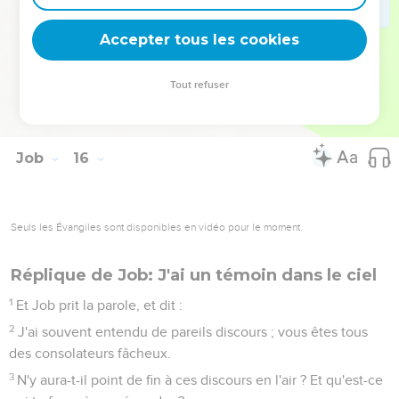
On arrachera ses fruits non mûrs, comme à une vigne ; on
jettera sa fleur, comme celle d'un olivier.
Accepter tous les cookies
34
Car la famille de l'hypocrite est stérile, et le feu dévore les
tentes de l'homme corrompu.
Tout refuser
35
Il conçoit le tourment, et il enfante la peine ; et son ventre
prépare une déception."
Job
16
Seuls les Évangiles sont disponibles en vidéo pour le moment.
Réplique de Job: J'ai un témoin dans le ciel
1
Et Job prit la parole, et dit :
2
J'ai souvent entendu de pareils discours ; vous êtes tous
des consolateurs fâcheux.
3
N'y aura-t-il point de fin à ces discours en l'air ? Et qu'est-ce