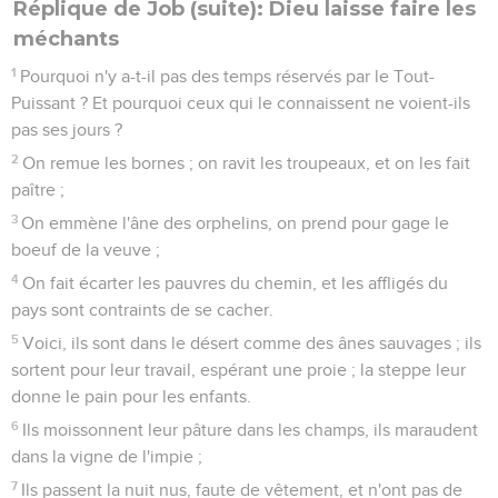
Réplique de Job (suite): Dieu laisse faire les
méchants
1
Pourquoi n'y a-t-il pas des temps réservés par le Tout-
Puissant ? Et pourquoi ceux qui le connaissent ne voient-ils
pas ses jours ?
2
On remue les bornes ; on ravit les troupeaux, et on les fait
paître ;
3
On emmène l'âne des orphelins, on prend pour gage le
boeuf de la veuve ;
4
On fait écarter les pauvres du chemin, et les affligés du
pays sont contraints de se cacher.
5
Voici, ils sont dans le désert comme des ânes sauvages ; ils
sortent pour leur travail, espérant une proie ; la steppe leur
donne le pain pour les enfants.
6
Ils moissonnent leur pâture dans les champs, ils maraudent
dans la vigne de l'impie ;
7
Ils passent la nuit nus, faute de vêtement, et n'ont pas de