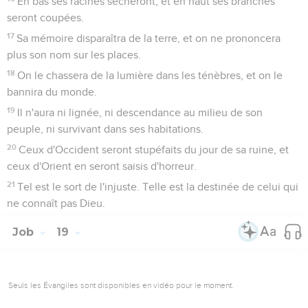
En bas ses racines sécheront, et en haut ses branches
seront coupées.
17
Sa mémoire disparaîtra de la terre, et on ne prononcera
plus son nom sur les places.
18
On le chassera de la lumière dans les ténèbres, et on le
bannira du monde.
19
Il n'aura ni lignée, ni descendance au milieu de son
peuple, ni survivant dans ses habitations.
20
Ceux d'Occident seront stupéfaits du jour de sa ruine, et
ceux d'Orient en seront saisis d'horreur.
21
Tel est le sort de l'injuste. Telle est la destinée de celui qui
ne connaît pas Dieu.
Job
19
Seuls les Évangiles sont disponibles en vidéo pour le moment.