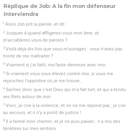
Réplique de Job: A la fin mon défenseur
interviendra
1
Alors Job prit la parole, et dit :
2
Jusques à quand affligerez-vous mon âme, et
m'accablerez-vous de paroles ?
3
Voilà déjà dix fois que vous m'outragez : vous n'avez pas
honte de me maltraiter ?
4
Vraiment si j'ai failli, ma faute demeure avec moi.
5
Si vraiment vous vous élevez contre moi, si vous me
reprochez l'opprobre où je me trouve,
6
Sachez donc que c'est Dieu qui m'a fait tort, et qui a tendu
ses filets autour de moi.
7
Voici, je crie à la violence, et on ne me répond pas ; je crie
au secours, et il n'y a point de justice !
8
Il a fermé mon chemin, et je ne puis passer ; il a mis des
ténèbres sur mes sentiers.