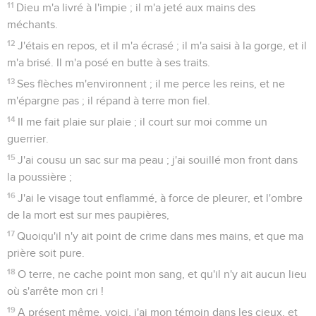
11
Dieu m'a livré à l'impie ; il m'a jeté aux mains des
méchants.
12
J'étais en repos, et il m'a écrasé ; il m'a saisi à la gorge, et il
m'a brisé. Il m'a posé en butte à ses traits.
13
Ses flèches m'environnent ; il me perce les reins, et ne
m'épargne pas ; il répand à terre mon fiel.
14
Il me fait plaie sur plaie ; il court sur moi comme un
guerrier.
15
J'ai cousu un sac sur ma peau ; j'ai souillé mon front dans
la poussière ;
16
J'ai le visage tout enflammé, à force de pleurer, et l'ombre
de la mort est sur mes paupières,
17
Quoiqu'il n'y ait point de crime dans mes mains, et que ma
prière soit pure.
18
O terre, ne cache point mon sang, et qu'il n'y ait aucun lieu
où s'arrête mon cri !
19
A présent même, voici, j'ai mon témoin dans les cieux, et