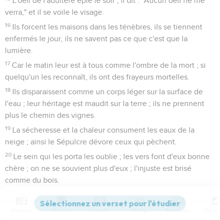
L'oeil de l'adultère épie le soir ; il dit : "Aucun oeil ne me
verra," et il se voile le visage.
16
Ils forcent les maisons dans les ténèbres, ils se tiennent
enfermés le jour, ils ne savent pas ce que c'est que la
lumière.
17
Car le matin leur est à tous comme l'ombre de la mort ; si
quelqu'un les reconnaît, ils ont des frayeurs mortelles.
18
Ils disparaissent comme un corps léger sur la surface de
l'eau ; leur héritage est maudit sur la terre ; ils ne prennent
plus le chemin des vignes.
19
La sécheresse et la chaleur consument les eaux de la
neige ; ainsi le Sépulcre dévore ceux qui pèchent.
20
Le sein qui les porta les oublie ; les vers font d'eux bonne
chère ; on ne se souvient plus d'eux ; l'injuste est brisé
comme du bois.
21
Lui qui tourmentait la femme stérile, sans enfants, et ne
faisait aucun bien à la veuve ;
Contenus
Versions
Commentaires
Strong
Dictionnaire
22