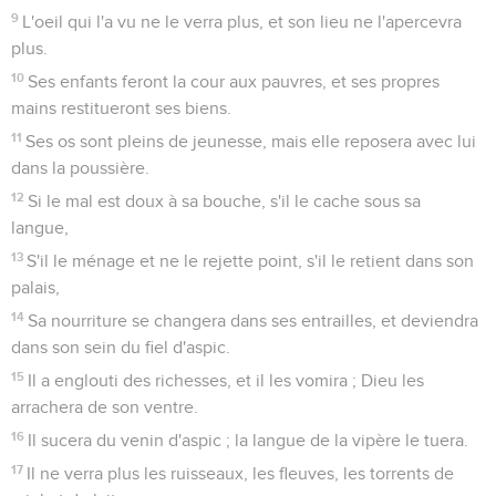
9
L'oeil qui l'a vu ne le verra plus, et son lieu ne l'apercevra
plus.
10
Ses enfants feront la cour aux pauvres, et ses propres
mains restitueront ses biens.
11
Ses os sont pleins de jeunesse, mais elle reposera avec lui
dans la poussière.
12
Si le mal est doux à sa bouche, s'il le cache sous sa
langue,
13
S'il le ménage et ne le rejette point, s'il le retient dans son
palais,
14
Sa nourriture se changera dans ses entrailles, et deviendra
dans son sein du fiel d'aspic.
15
Il a englouti des richesses, et il les vomira ; Dieu les
arrachera de son ventre.
16
Il sucera du venin d'aspic ; la langue de la vipère le tuera.
17
Il ne verra plus les ruisseaux, les fleuves, les torrents de