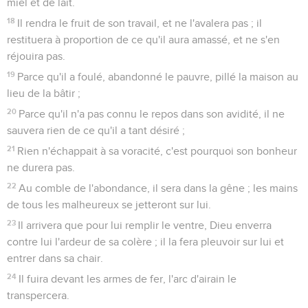
miel et de lait.
18
Il rendra le fruit de son travail, et ne l'avalera pas ; il
restituera à proportion de ce qu'il aura amassé, et ne s'en
réjouira pas.
19
Parce qu'il a foulé, abandonné le pauvre, pillé la maison au
lieu de la bâtir ;
20
Parce qu'il n'a pas connu le repos dans son avidité, il ne
sauvera rien de ce qu'il a tant désiré ;
21
Rien n'échappait à sa voracité, c'est pourquoi son bonheur
ne durera pas.
22
Au comble de l'abondance, il sera dans la gêne ; les mains
de tous les malheureux se jetteront sur lui.
23
Il arrivera que pour lui remplir le ventre, Dieu enverra
contre lui l'ardeur de sa colère ; il la fera pleuvoir sur lui et
entrer dans sa chair.
24
Il fuira devant les armes de fer, l'arc d'airain le
transpercera.