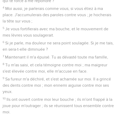
qui te force à me répondre ?
4
Moi aussi, je parlerais comme vous, si vous étiez à ma
place. J'accumulerais des paroles contre vous ; je hocherais
la tête sur vous ;
5
Je vous fortifierais avec ma bouche, et le mouvement de
mes lèvres vous soulagerait.
6
Si je parle, ma douleur ne sera point soulagée. Si je me tais,
en sera-t-elle diminuée ?
7
Maintenant il m'a épuisé. Tu as dévasté toute ma famille,
8
Tu m'as saisi, et cela témoigne contre moi ; ma maigreur
s'est élevée contre moi, elle m'accuse en face.
9
Sa fureur m'a déchiré, et s'est acharnée sur moi. Il a grincé
des dents contre moi ; mon ennemi aiguise contre moi ses
yeux.
10
Ils ont ouvert contre moi leur bouche ; ils m'ont frappé à la
joue pour m'outrager ; ils se réunissent tous ensemble contre
moi.