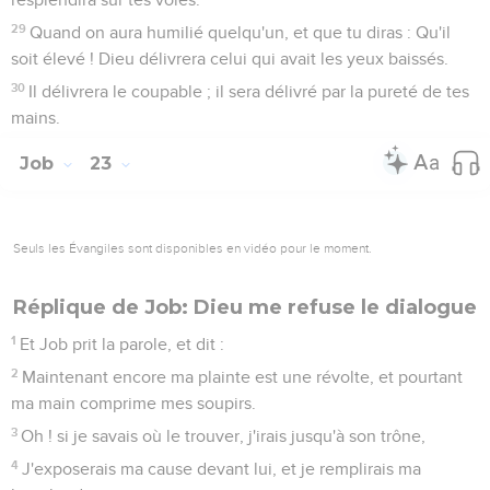
29
Quand on aura humilié quelqu'un, et que tu diras : Qu'il
soit élevé ! Dieu délivrera celui qui avait les yeux baissés.
30
Il délivrera le coupable ; il sera délivré par la pureté de tes
mains.
Job
23
Seuls les Évangiles sont disponibles en vidéo pour le moment.
Réplique de Job: Dieu me refuse le dialogue
1
Et Job prit la parole, et dit :
2
Maintenant encore ma plainte est une révolte, et pourtant
ma main comprime mes soupirs.
3
Oh ! si je savais où le trouver, j'irais jusqu'à son trône,
4
J'exposerais ma cause devant lui, et je remplirais ma