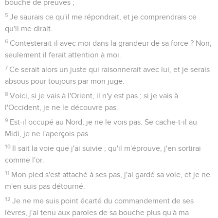
bouche de preuves ;
5
Je saurais ce qu'il me répondrait, et je comprendrais ce
qu'il me dirait.
6
Contesterait-il avec moi dans la grandeur de sa force ? Non,
seulement il ferait attention à moi.
7
Ce serait alors un juste qui raisonnerait avec lui, et je serais
absous pour toujours par mon juge.
8
Voici, si je vais à l'Orient, il n'y est pas ; si je vais à
l'Occident, je ne le découvre pas.
9
Est-il occupé au Nord, je ne le vois pas. Se cache-t-il au
Midi, je ne l'aperçois pas.
10
Il sait la voie que j'ai suivie ; qu'il m'éprouve, j'en sortirai
comme l'or.
11
Mon pied s'est attaché à ses pas, j'ai gardé sa voie, et je ne
m'en suis pas détourné.
12
Je ne me suis point écarté du commandement de ses
lèvres, j'ai tenu aux paroles de sa bouche plus qu'à ma