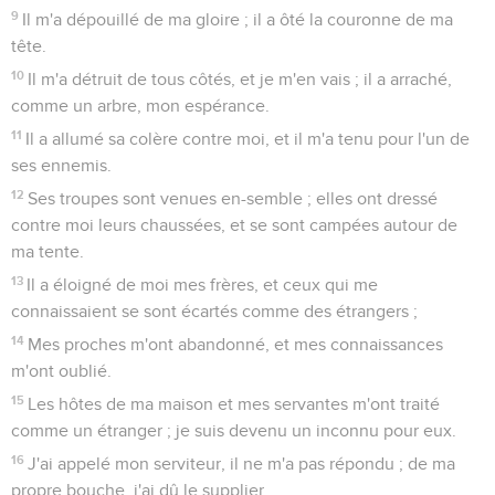
9
Il m'a dépouillé de ma gloire ; il a ôté la couronne de ma
tête.
10
Il m'a détruit de tous côtés, et je m'en vais ; il a arraché,
comme un arbre, mon espérance.
11
Il a allumé sa colère contre moi, et il m'a tenu pour l'un de
ses ennemis.
12
Ses troupes sont venues en-semble ; elles ont dressé
contre moi leurs chaussées, et se sont campées autour de
ma tente.
13
Il a éloigné de moi mes frères, et ceux qui me
connaissaient se sont écartés comme des étrangers ;
14
Mes proches m'ont abandonné, et mes connaissances
m'ont oublié.
15
Les hôtes de ma maison et mes servantes m'ont traité
comme un étranger ; je suis devenu un inconnu pour eux.
16
J'ai appelé mon serviteur, il ne m'a pas répondu ; de ma
propre bouche, j'ai dû le supplier.