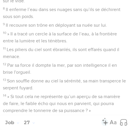
sur le vide.
8
Il enferme l’eau dans ses nuages sans qu’ils se déchirent
sous son poids.
9
Il recouvre son trône en déployant sa nuée sur lui.
10
» Il a tracé un cercle à la surface de l’eau, à la frontière
entre la lumière et les ténèbres.
11
Les piliers du ciel sont ébranlés, ils sont effarés quand il
menace.
12
Par sa force il dompte la mer, par son intelligence il en
brise l'orgueil.
13
Son souffle donne au ciel la sérénité, sa main transperce le
serpent fuyard.
14
» Si tout cela ne représente qu’un aperçu de sa manière
de faire, le faible écho qui nous en parvient, qui pourra
comprendre le tonnerre de sa puissance ? »
Job
27