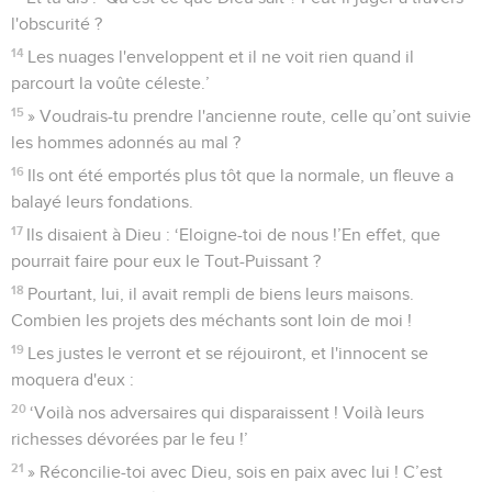
l'obscurité ?
14
Les nuages l'enveloppent et il ne voit rien quand il
parcourt la voûte céleste.’
15
» Voudrais-tu prendre l'ancienne route, celle qu’ont suivie
les hommes adonnés au mal ?
16
Ils ont été emportés plus tôt que la normale, un fleuve a
balayé leurs fondations.
17
Ils disaient à Dieu : ‘Eloigne-toi de nous !’En effet, que
pourrait faire pour eux le Tout-Puissant ?
18
Pourtant, lui, il avait rempli de biens leurs maisons.
Combien les projets des méchants sont loin de moi !
19
Les justes le verront et se réjouiront, et l'innocent se
moquera d'eux :
20
‘Voilà nos adversaires qui disparaissent ! Voilà leurs
richesses dévorées par le feu !’
21
» Réconcilie-toi avec Dieu, sois en paix avec lui ! C’est