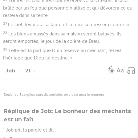
Toutes les calamités sont réservées à ses trésors. Il sera
brûlé par un feu que personne n’attise et qui dévorera ce qui
restera dans sa tente.
27
Le ciel dévoilera sa faute et la terre se dressera contre lui.
28
Les biens amassés dans sa maison seront balayés, ils
seront emportés, le jour de la colère de Dieu.
29
Telle est la part que Dieu réserve au méchant, tel est
l'héritage que Dieu lui destine. »
Job
21
Seuls les Évangiles sont disponibles en vidéo pour le moment.
Réplique de Job: Le bonheur des méchants
est un fait
1
Job prit la parole et dit :
2