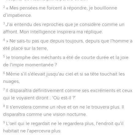
2
« Mes pensées me forcent à répondre, je bouillonne
d’impatience.
3
J'ai entendu des reproches que je considère comme un
affront. Mon intelligence inspirera ma réplique.
4
» Ne sais-tu pas que depuis toujours, depuis que l'homme a
été placé sur la terre,
5
le triomphe des méchants a été de courte durée et la joie
de l'impie momentanée ?
6
Même s’il s'élevait jusqu'au ciel et si sa tête touchait les
nuages,
7
il disparaîtra définitivement comme ses excréments et ceux
qui le voyaient diront : ‘Où est-il ?’
8
Il s'envolera comme un rêve et on ne le trouvera plus. Il
disparaîtra comme une vision nocturne.
9
L'œil qui le regardait ne le regardera plus, l'endroit qu'il
habitait ne l'apercevra plus.