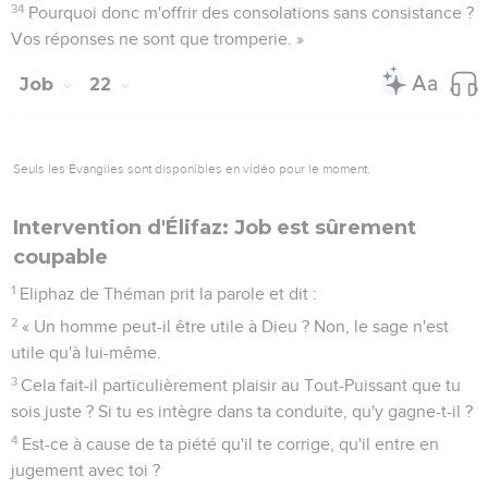
34
Pourquoi donc m'offrir des consolations sans consistance ?
Vos réponses ne sont que tromperie. »
Job
22
Seuls les Évangiles sont disponibles en vidéo pour le moment.
Intervention d'Élifaz: Job est sûrement
coupable
1
Eliphaz de Théman prit la parole et dit :
2
« Un homme peut-il être utile à Dieu ? Non, le sage n'est
utile qu'à lui-même.
3
Cela fait-il particulièrement plaisir au Tout-Puissant que tu
sois juste ? Si tu es intègre dans ta conduite, qu'y gagne-t-il ?
4
Est-ce à cause de ta piété qu'il te corrige, qu'il entre en
jugement avec toi ?