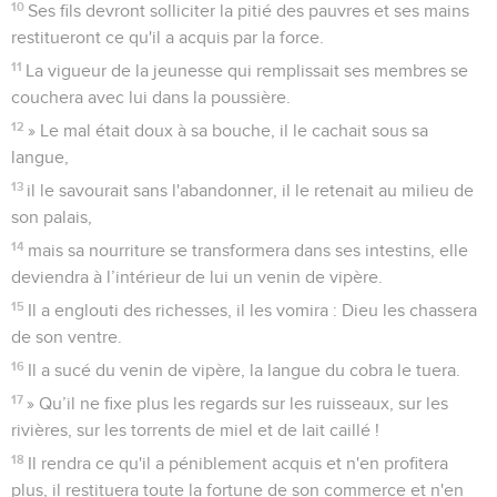
10
Ses fils devront solliciter la pitié des pauvres et ses mains
restitueront ce qu'il a acquis par la force.
11
La vigueur de la jeunesse qui remplissait ses membres se
couchera avec lui dans la poussière.
12
» Le mal était doux à sa bouche, il le cachait sous sa
langue,
13
il le savourait sans l'abandonner, il le retenait au milieu de
son palais,
14
mais sa nourriture se transformera dans ses intestins, elle
deviendra à l’intérieur de lui un venin de vipère.
15
Il a englouti des richesses, il les vomira : Dieu les chassera
de son ventre.
16
Il a sucé du venin de vipère, la langue du cobra le tuera.
17
» Qu’il ne fixe plus les regards sur les ruisseaux, sur les
rivières, sur les torrents de miel et de lait caillé !
18
Il rendra ce qu'il a péniblement acquis et n'en profitera
plus, il restituera toute la fortune de son commerce et n'en