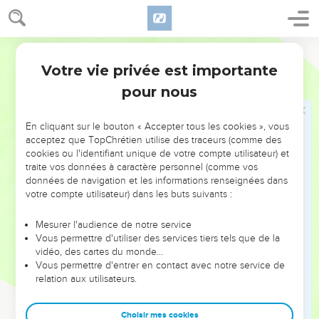
11
Des terreurs l'assiègent de tous côtés, elles le poursuivent
pas à pas.
Segond 21
12
La faim anéantit ses forces, la misère est présente à ses
Votre vie privée est importante
côtés.
Job
18
pour nous
13
Elle dévore des parties de sa peau, ses membres sont
dévorés par le fils aîné de la mort.
En cliquant sur le bouton « Accepter tous les cookies », vous
14
Il est arraché de sa tente, où il se croyait en sécurité, il se
acceptez que TopChrétien utilise des traceurs (comme des
traîne vers le roi des terreurs.
cookies ou l'identifiant unique de votre compte utilisateur) et
15
traite vos données à caractère personnel (comme vos
Tu peux habiter dans sa tente : elle n’est plus à lui. Le
données de navigation et les informations renseignées dans
soufre est déversé sur son domaine.
votre compte utilisateur) dans les buts suivants :
16
En bas, ses racines se dessèchent ; en haut, ses branches
sont coupées.
Mesurer l'audience de notre service
Vous permettre d'utiliser des services tiers tels que de la
17
Son souvenir disparaît de la terre, on ne parle plus de lui
vidéo, des cartes du monde…
dans la rue.
Vous permettre d'entrer en contact avec notre service de
relation aux utilisateurs.
18
Il est poussé de la lumière dans les ténèbres, il est expulsé
du monde.
Choisir mes cookies
19