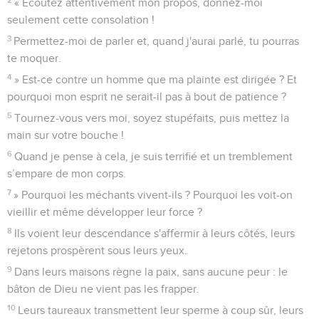
« Ecoutez attentivement mon propos, donnez-moi
seulement cette consolation !
3
Permettez-moi de parler et, quand j'aurai parlé, tu pourras
te moquer.
4
» Est-ce contre un homme que ma plainte est dirigée ? Et
pourquoi mon esprit ne serait-il pas à bout de patience ?
5
Tournez-vous vers moi, soyez stupéfaits, puis mettez la
main sur votre bouche !
6
Quand je pense à cela, je suis terrifié et un tremblement
s’empare de mon corps.
7
» Pourquoi les méchants vivent-ils ? Pourquoi les voit-on
vieillir et même développer leur force ?
8
Ils voient leur descendance s'affermir à leurs côtés, leurs
rejetons prospèrent sous leurs yeux.
9
Dans leurs maisons règne la paix, sans aucune peur : le
bâton de Dieu ne vient pas les frapper.
10
Leurs taureaux transmettent leur sperme à coup sûr, leurs