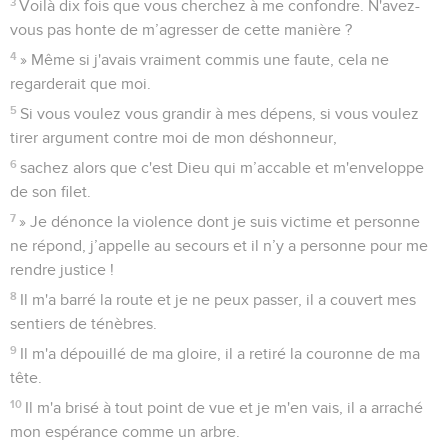
3
Voilà dix fois que vous cherchez à me confondre. N'avez-
vous pas honte de m’agresser de cette manière ?
4
» Même si j'avais vraiment commis une faute, cela ne
regarderait que moi.
5
Si vous voulez vous grandir à mes dépens, si vous voulez
tirer argument contre moi de mon déshonneur,
6
sachez alors que c'est Dieu qui m’accable et m'enveloppe
de son filet.
7
» Je dénonce la violence dont je suis victime et personne
ne répond, j’appelle au secours et il n’y a personne pour me
rendre justice !
8
Il m'a barré la route et je ne peux passer, il a couvert mes
sentiers de ténèbres.
9
Il m'a dépouillé de ma gloire, il a retiré la couronne de ma
tête.
10
Il m'a brisé à tout point de vue et je m'en vais, il a arraché
mon espérance comme un arbre.