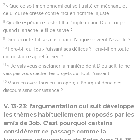
7
» Que ce soit mon ennemi qui soit traité en méchant, et
celui qui se dresse contre moi en homme injuste !
8
Quelle espérance reste-t-il à l'impie quand Dieu coupe,
quand il arrache le fil de sa vie ?
9
Dieu écoute-t-il ses cris quand l'angoisse vient l'assaillir ?
10
Fera-t-il du Tout-Puissant ses délices ? Fera-t-il en toute
circonstance appel à Dieu ?
11
» Je vais vous enseigner la manière dont Dieu agit, je ne
vais pas vous cacher les projets du Tout-Puissant.
12
Vous en avez tous eu un aperçu. Pourquoi donc ces
discours sans consistance ?
V. 13-23: l'argumentation qui suit développe
les thèmes habituellement proposés par les
amis de Job. C'est pourquoi certains
considèrent ce passage comme la
troisième intervention de Sofar (voir 24.18