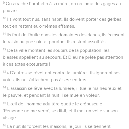
9
On arrache l’orphelin à sa mère, on réclame des gages au
pauvre.
10
Ils vont tout nus, sans habit. Ils doivent porter des gerbes
tout en restant eux-mêmes affamés.
11
Ils font de l'huile dans les domaines des riches, ils écrasent
le raisin au pressoir, et pourtant ils restent assoiffés.
12
De la ville montent les soupirs de la population, les
blessés appellent au secours. Et Dieu ne prête pas attention
à ces actes écœurants !
13
» D'autres se révoltent contre la lumière : ils ignorent ses
voies, ils ne s’attachent pas à ses sentiers.
14
L'assassin se lève avec la lumière, il tue le malheureux et
le pauvre, et pendant la nuit il se mue en voleur.
15
L'œil de l'homme adultère guette le crépuscule :
‘Personne ne me verra’, se dit-il, et il met un voile sur son
visage.
16
La nuit ils forcent les maisons, le jour ils se tiennent