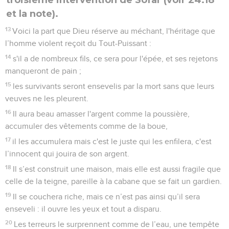
et la note).
13
Voici la part que Dieu réserve au méchant, l'héritage que
l’homme violent reçoit du Tout-Puissant :
14
s'il a de nombreux fils, ce sera pour l'épée, et ses rejetons
manqueront de pain ;
15
les survivants seront ensevelis par la mort sans que leurs
veuves ne les pleurent.
16
Il aura beau amasser l'argent comme la poussière,
accumuler des vêtements comme de la boue,
17
il les accumulera mais c'est le juste qui les enfilera, c'est
l’innocent qui jouira de son argent.
18
Il s’est construit une maison, mais elle est aussi fragile que
celle de la teigne, pareille à la cabane que se fait un gardien.
19
Il se couchera riche, mais ce n’est pas ainsi qu’il sera
enseveli : il ouvre les yeux et tout a disparu.
20
Les terreurs le surprennent comme de l’eau, une tempête