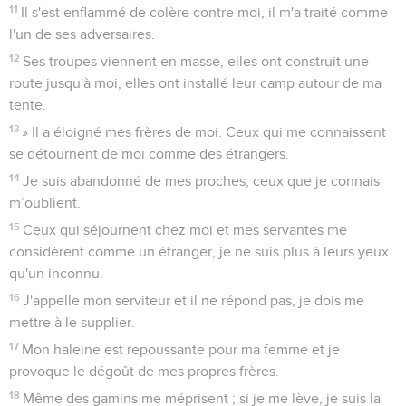
11
Il s'est enflammé de colère contre moi, il m'a traité comme
l'un de ses adversaires.
12
Ses troupes viennent en masse, elles ont construit une
route jusqu'à moi, elles ont installé leur camp autour de ma
tente.
13
» Il a éloigné mes frères de moi. Ceux qui me connaissent
se détournent de moi comme des étrangers.
14
Je suis abandonné de mes proches, ceux que je connais
m’oublient.
15
Ceux qui séjournent chez moi et mes servantes me
considèrent comme un étranger, je ne suis plus à leurs yeux
qu'un inconnu.
16
J'appelle mon serviteur et il ne répond pas, je dois me
mettre à le supplier.
17
Mon haleine est repoussante pour ma femme et je
provoque le dégoût de mes propres frères.
18
Même des gamins me méprisent ; si je me lève, je suis la