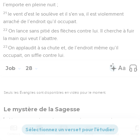
l’emporte en pleine nuit ;
21
le vent d'est le soulève et il s'en va, il est violemment
arraché de l’endroit qu’il occupait.
22
On lance sans pitié des flèches contre lui. Il cherche à fuir
la main qui veut l’abattre.
23
On applaudit à sa chute et, de l’endroit même qu’il
occupait, on siffle contre lui.
Job
28
Seuls les Évangiles sont disponibles en vidéo pour le moment.
Le mystère de la Sagesse
1
» L'argent sort de quelque part et il existe un endroit pour
affiner l’or ;
Contenus
Versions
Commentaires
Strong
Dictionnaire
2
le fer est tiré de la poussière et on coule le bronze à partir