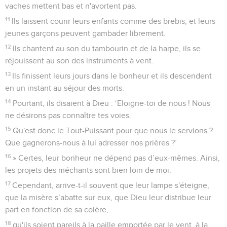
vaches mettent bas et n'avortent pas.
11
Ils laissent courir leurs enfants comme des brebis, et leurs
jeunes garçons peuvent gambader librement.
12
Ils chantent au son du tambourin et de la harpe, ils se
réjouissent au son des instruments à vent.
13
Ils finissent leurs jours dans le bonheur et ils descendent
en un instant au séjour des morts.
14
Pourtant, ils disaient à Dieu : ‘Eloigne-toi de nous ! Nous
ne désirons pas connaître tes voies.
15
Qu'est donc le Tout-Puissant pour que nous le servions ?
Que gagnerons-nous à lui adresser nos prières ?’
16
» Certes, leur bonheur ne dépend pas d’eux-mêmes. Ainsi,
les projets des méchants sont bien loin de moi.
17
Cependant, arrive-t-il souvent que leur lampe s'éteigne,
que la misère s’abatte sur eux, que Dieu leur distribue leur
part en fonction de sa colère,
18
qu'ils soient pareils à la paille emportée par le vent, à la