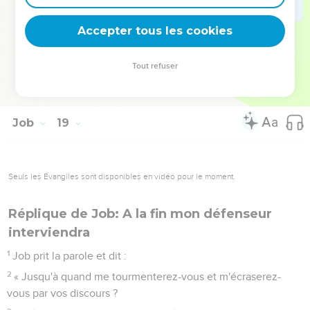
Il ne laisse ni enfants ni petits-enfants parmi son peuple, ni
survivants dans les endroits qu'il habitait.
Accepter tous les cookies
20
Les générations à venir seront étonnées de son sort et la
génération présente sera saisie d’horreur.
Tout refuser
21
Telle est la destinée de l’impie, telle est la situation de
celui qui ne connaît pas Dieu ! »
Job
19
Seuls les Évangiles sont disponibles en vidéo pour le moment.
Réplique de Job: A la fin mon défenseur
interviendra
1
Job prit la parole et dit :
2
« Jusqu'à quand me tourmenterez-vous et m'écraserez-
vous par vos discours ?