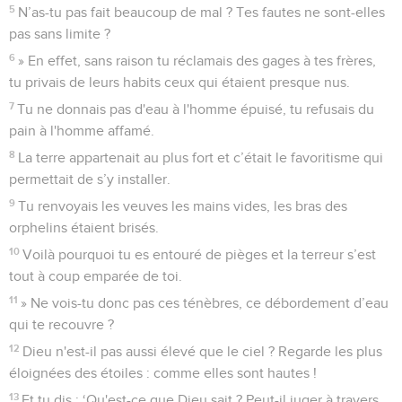
5
N’as-tu pas fait beaucoup de mal ? Tes fautes ne sont-elles
pas sans limite ?
6
» En effet, sans raison tu réclamais des gages à tes frères,
tu privais de leurs habits ceux qui étaient presque nus.
7
Tu ne donnais pas d'eau à l'homme épuisé, tu refusais du
pain à l'homme affamé.
8
La terre appartenait au plus fort et c’était le favoritisme qui
permettait de s’y installer.
9
Tu renvoyais les veuves les mains vides, les bras des
orphelins étaient brisés.
10
Voilà pourquoi tu es entouré de pièges et la terreur s’est
tout à coup emparée de toi.
11
» Ne vois-tu donc pas ces ténèbres, ce débordement d’eau
qui te recouvre ?
12
Dieu n'est-il pas aussi élevé que le ciel ? Regarde les plus
éloignées des étoiles : comme elles sont hautes !
13
Et tu dis : ‘Qu'est-ce que Dieu sait ? Peut-il juger à travers