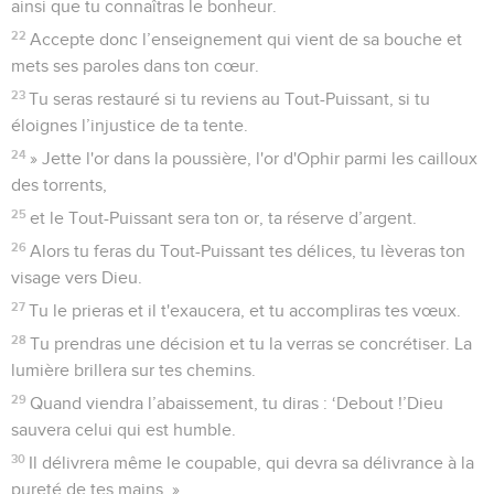
ainsi que tu connaîtras le bonheur.
22
Accepte donc l’enseignement qui vient de sa bouche et
mets ses paroles dans ton cœur.
23
Tu seras restauré si tu reviens au Tout-Puissant, si tu
éloignes l’injustice de ta tente.
24
» Jette l'or dans la poussière, l'or d'Ophir parmi les cailloux
des torrents,
25
et le Tout-Puissant sera ton or, ta réserve d’argent.
26
Alors tu feras du Tout-Puissant tes délices, tu lèveras ton
visage vers Dieu.
27
Tu le prieras et il t'exaucera, et tu accompliras tes vœux.
28
Tu prendras une décision et tu la verras se concrétiser. La
lumière brillera sur tes chemins.
29
Quand viendra l’abaissement, tu diras : ‘Debout !’Dieu
sauvera celui qui est humble.
30
Il délivrera même le coupable, qui devra sa délivrance à la
pureté de tes mains. »