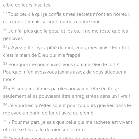
cible de leurs insultes.
19
Tous ceux à qui je confiais mes secrets m'ont en horreur,
ceux que j'aimais se sont tournés contre moi.
20
Je n’ai plus que la peau et les os, il ne me reste que les
gencives.
21
» Ayez pitié, ayez pitié de moi, vous, mes amis ! En effet,
c’est la main de Dieu qui m'a frappé.
22
Pourquoi me poursuivez-vous comme Dieu le fait ?
Pourquoi n’en avez-vous jamais assez de vous attaquer à
moi ?
23
» Si seulement mes paroles pouvaient être écrites, si
seulement elles pouvaient être enregistrées dans un livre !
24
Je voudrais qu'elles soient pour toujours gravées dans le
roc avec un burin de fer et avec du plomb.
25
» Pour ma part, je sais que celui qui me rachète est vivant
et qu'il se lèvera le dernier sur la terre.
26
Quand ma peau aura été détruite, en personne je