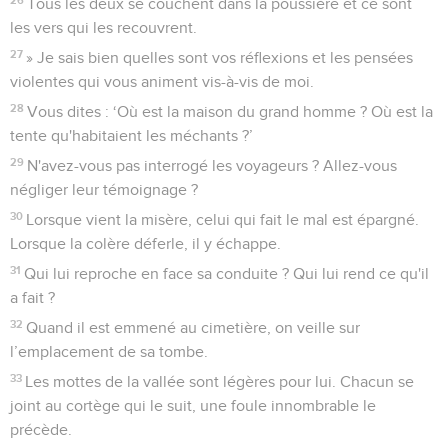
Tous les deux se couchent dans la poussière et ce sont
les vers qui les recouvrent.
27
» Je sais bien quelles sont vos réflexions et les pensées
violentes qui vous animent vis-à-vis de moi.
28
Vous dites : ‘Où est la maison du grand homme ? Où est la
tente qu'habitaient les méchants ?’
29
N'avez-vous pas interrogé les voyageurs ? Allez-vous
négliger leur témoignage ?
30
Lorsque vient la misère, celui qui fait le mal est épargné.
Lorsque la colère déferle, il y échappe.
31
Qui lui reproche en face sa conduite ? Qui lui rend ce qu'il
a fait ?
32
Quand il est emmené au cimetière, on veille sur
l’emplacement de sa tombe.
33
Les mottes de la vallée sont légères pour lui. Chacun se
joint au cortège qui le suit, une foule innombrable le
précède.