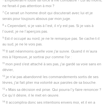
Emploierait-il toute sa force à me combattre ? Lui au moins,
ne ferait-il pas attention à moi ?
7
Ce serait un homme droit qui discuterait avec lui et je
serais pour toujours absous par mon juge.
8
» Cependant, si je vais à l’est, il n'y est pas. Si je vais à
l’ouest, je ne l’aperçois pas.
9
Est-il occupé au nord, je ne le remarque pas. Se cache-t-il
au sud, je ne le vois pas.
10
Il sait néanmoins quelle voie j'ai suivie. Quand il m’aura
mis à l'épreuve, je sortirai pur comme l'or :
11
mon pied s'est attaché à ses pas, j'ai gardé sa voie sans en
dévier,
12
je n'ai pas abandonné les commandements sortis de ses
lèvres, j'ai fait plier ma volonté aux paroles de sa bouche.
13
» Mais sa décision est prise. Qui pourra l’y faire renoncer ?
Ce qu’il désire, il le met en œuvre.
14
Il accomplira donc ses intentions envers moi, et il en a