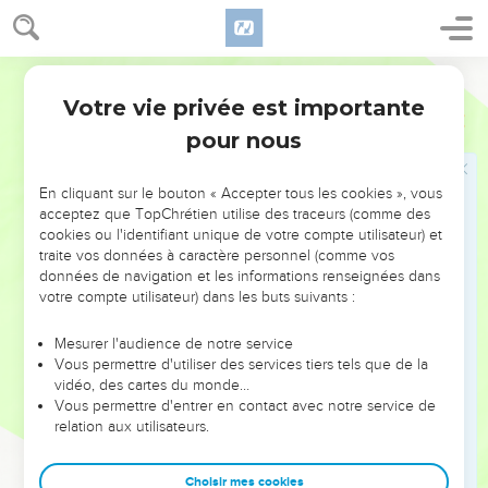
20
Je n’ai plus que la peau et les os, il ne me reste que les
gencives.
Segond 21
21
» Ayez pitié, ayez pitié de moi, vous, mes amis ! En effet,
Votre vie privée est importante
Job
19
c’est la main de Dieu qui m'a frappé.
pour nous
22
Pourquoi me poursuivez-vous comme Dieu le fait ?
Pourquoi n’en avez-vous jamais assez de vous attaquer à
En cliquant sur le bouton « Accepter tous les cookies », vous
moi ?
acceptez que TopChrétien utilise des traceurs (comme des
23
» Si seulement mes paroles pouvaient être écrites, si
cookies ou l'identifiant unique de votre compte utilisateur) et
traite vos données à caractère personnel (comme vos
seulement elles pouvaient être enregistrées dans un livre !
données de navigation et les informations renseignées dans
24
Je voudrais qu'elles soient pour toujours gravées dans le
votre compte utilisateur) dans les buts suivants :
roc avec un burin de fer et avec du plomb.
Mesurer l'audience de notre service
25
» Pour ma part, je sais que celui qui me rachète est vivant
Vous permettre d'utiliser des services tiers tels que de la
et qu'il se lèvera le dernier sur la terre.
vidéo, des cartes du monde…
26
Vous permettre d'entrer en contact avec notre service de
Quand ma peau aura été détruite, en personne je
relation aux utilisateurs.
contemplerai Dieu.
27
C’est lui que je contemplerai, et il me sera favorable. Mes
Choisir mes cookies