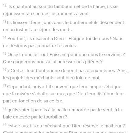
12
Ils chantent au son du tambourin et de la harpe, ils se
réjouissent au son des instruments à vent.
13
Ils finissent leurs jours dans le bonheur et ils descendent
en un instant au séjour des morts.
14
Pourtant, ils disaient à Dieu : ‘Eloigne-toi de nous ! Nous
ne désirons pas connaître tes voies.
15
Qu'est donc le Tout-Puissant pour que nous le servions ?
Que gagnerons-nous à lui adresser nos prières ?’
16
» Certes, leur bonheur ne dépend pas d’eux-mêmes. Ainsi,
les projets des méchants sont bien loin de moi.
17
Cependant, arrive-t-il souvent que leur lampe s'éteigne,
que la misère s’abatte sur eux, que Dieu leur distribue leur
part en fonction de sa colère,
18
qu'ils soient pareils à la paille emportée par le vent, à la
bale enlevée par le tourbillon ?
19
Est-ce aux fils du méchant que Dieu réserve le malheur ?
C'est le méchant lui-même que Dieu devrait punir, pour qu'il