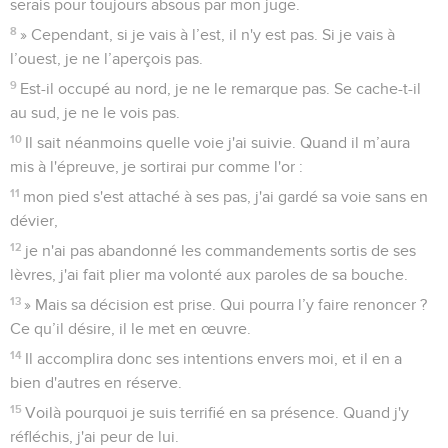
serais pour toujours absous par mon juge.
8
» Cependant, si je vais à l’est, il n'y est pas. Si je vais à
l’ouest, je ne l’aperçois pas.
9
Est-il occupé au nord, je ne le remarque pas. Se cache-t-il
au sud, je ne le vois pas.
10
Il sait néanmoins quelle voie j'ai suivie. Quand il m’aura
mis à l'épreuve, je sortirai pur comme l'or :
11
mon pied s'est attaché à ses pas, j'ai gardé sa voie sans en
dévier,
12
je n'ai pas abandonné les commandements sortis de ses
lèvres, j'ai fait plier ma volonté aux paroles de sa bouche.
13
» Mais sa décision est prise. Qui pourra l’y faire renoncer ?
Ce qu’il désire, il le met en œuvre.
14
Il accomplira donc ses intentions envers moi, et il en a
bien d'autres en réserve.
15
Voilà pourquoi je suis terrifié en sa présence. Quand j'y
réfléchis, j'ai peur de lui.