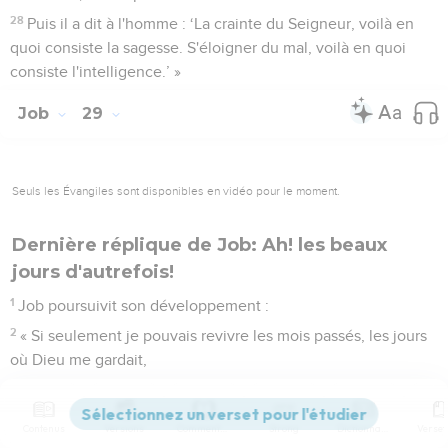
28
Puis il a dit à l'homme : ‘La crainte du Seigneur, voilà en
quoi consiste la sagesse. S'éloigner du mal, voilà en quoi
consiste l'intelligence.’ »
Job
29
Seuls les Évangiles sont disponibles en vidéo pour le moment.
Dernière réplique de Job: Ah! les beaux
jours d'autrefois!
1
Job poursuivit son développement :
2
« Si seulement je pouvais revivre les mois passés, les jours
où Dieu me gardait,
3
où sa lampe brillait sur ma tête et où sa lumière me guidait
dans les ténèbres !
Contenus
Versions
Commentaires
Strong
Dictionnaire
4
J’atteignais alors mon plein épanouissement. Dieu veillait