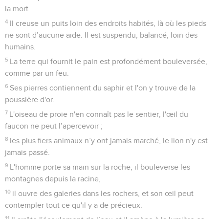
la mort.
4
Il creuse un puits loin des endroits habités, là où les pieds
ne sont d’aucune aide. Il est suspendu, balancé, loin des
humains.
5
La terre qui fournit le pain est profondément bouleversée,
comme par un feu.
6
Ses pierres contiennent du saphir et l'on y trouve de la
poussière d'or.
7
L'oiseau de proie n'en connaît pas le sentier, l'œil du
faucon ne peut l’apercevoir ;
8
les plus fiers animaux n’y ont jamais marché, le lion n'y est
jamais passé.
9
L'homme porte sa main sur la roche, il bouleverse les
montagnes depuis la racine,
10
il ouvre des galeries dans les rochers, et son œil peut
contempler tout ce qu'il y a de précieux.
11