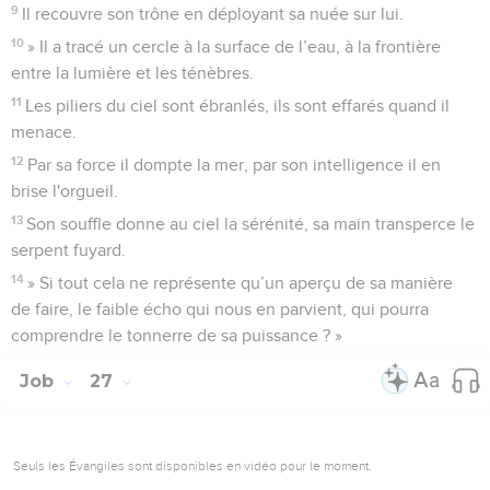
9
Il recouvre son trône en déployant sa nuée sur lui.
10
» Il a tracé un cercle à la surface de l’eau, à la frontière
entre la lumière et les ténèbres.
11
Les piliers du ciel sont ébranlés, ils sont effarés quand il
menace.
12
Par sa force il dompte la mer, par son intelligence il en
brise l'orgueil.
13
Son souffle donne au ciel la sérénité, sa main transperce le
serpent fuyard.
14
» Si tout cela ne représente qu’un aperçu de sa manière
de faire, le faible écho qui nous en parvient, qui pourra
comprendre le tonnerre de sa puissance ? »
Job
27
Seuls les Évangiles sont disponibles en vidéo pour le moment.