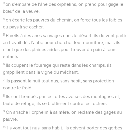
3
on s’empare de l'âne des orphelins, on prend pour gage le
bœuf de la veuve,
4
on écarte les pauvres du chemin, on force tous les faibles
du pays à se cacher.
5
Pareils à des ânes sauvages dans le désert, ils doivent partir
au travail dès l’aube pour chercher leur nourriture, mais ils
n'ont que des plaines arides pour trouver du pain à leurs
enfants.
6
Ils coupent le fourrage qui reste dans les champs, ils
grappillent dans la vigne du méchant.
7
Ils passent la nuit tout nus, sans habit, sans protection
contre le froid.
8
Ils sont trempés par les fortes averses des montagnes et,
faute de refuge, ils se blottissent contre les rochers.
9
On arrache l’orphelin à sa mère, on réclame des gages au
pauvre.
10
Ils vont tout nus, sans habit. Ils doivent porter des gerbes