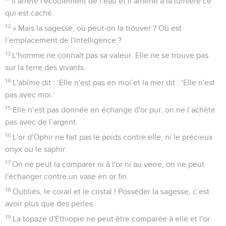
Il arrête l'écoulement de l’eau et il amène à la lumière ce
qui est caché.
12
» Mais la sagesse, où peut-on la trouver ? Où est
l’emplacement de l'intelligence ?
13
L'homme ne connaît pas sa valeur. Elle ne se trouve pas
sur la terre des vivants.
14
L'abîme dit : ‘Elle n'est pas en moi’et la mer dit : ‘Elle n'est
pas avec moi.’
15
Elle n’est pas donnée en échange d'or pur, on ne l’achète
pas avec de l’argent.
16
L'or d'Ophir ne fait pas le poids contre elle, ni le précieux
onyx ou le saphir.
17
On ne peut la comparer ni à l'or ni au verre, on ne peut
l'échanger contre un vase en or fin.
18
Oubliés, le corail et le cristal ! Posséder la sagesse, c’est
avoir plus que des perles.
19
La topaze d'Ethiopie ne peut être comparée à elle et l'or