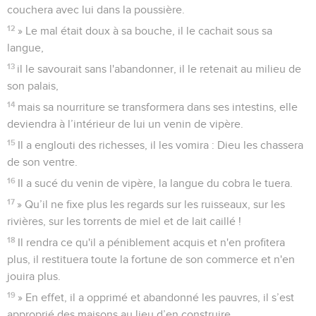
couchera avec lui dans la poussière.
12
» Le mal était doux à sa bouche, il le cachait sous sa
langue,
13
il le savourait sans l'abandonner, il le retenait au milieu de
son palais,
14
mais sa nourriture se transformera dans ses intestins, elle
deviendra à l’intérieur de lui un venin de vipère.
15
Il a englouti des richesses, il les vomira : Dieu les chassera
de son ventre.
16
Il a sucé du venin de vipère, la langue du cobra le tuera.
17
» Qu’il ne fixe plus les regards sur les ruisseaux, sur les
rivières, sur les torrents de miel et de lait caillé !
18
Il rendra ce qu'il a péniblement acquis et n'en profitera
plus, il restituera toute la fortune de son commerce et n'en
jouira plus.
19
» En effet, il a opprimé et abandonné les pauvres, il s’est
approprié des maisons au lieu d’en construire.