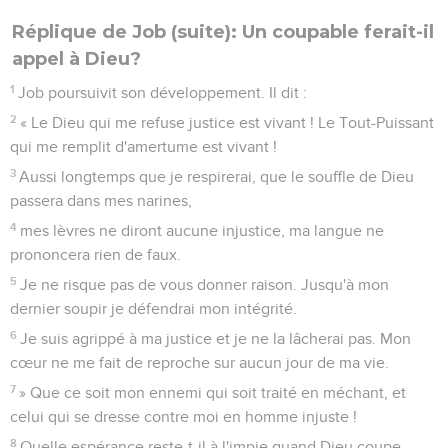
Réplique de Job (suite): Un coupable ferait-il
appel à Dieu?
1
Job poursuivit son développement. Il dit :
2
« Le Dieu qui me refuse justice est vivant ! Le Tout-Puissant
qui me remplit d'amertume est vivant !
3
Aussi longtemps que je respirerai, que le souffle de Dieu
passera dans mes narines,
4
mes lèvres ne diront aucune injustice, ma langue ne
prononcera rien de faux.
5
Je ne risque pas de vous donner raison. Jusqu'à mon
dernier soupir je défendrai mon intégrité.
6
Je suis agrippé à ma justice et je ne la lâcherai pas. Mon
cœur ne me fait de reproche sur aucun jour de ma vie.
7
» Que ce soit mon ennemi qui soit traité en méchant, et
celui qui se dresse contre moi en homme injuste !
8
Quelle espérance reste-t-il à l'impie quand Dieu coupe,