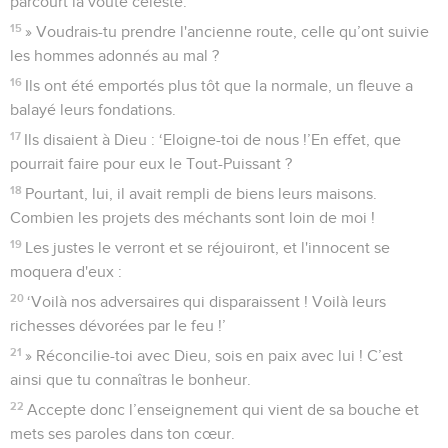
parcourt la voûte céleste.’
15
» Voudrais-tu prendre l'ancienne route, celle qu’ont suivie
les hommes adonnés au mal ?
16
Ils ont été emportés plus tôt que la normale, un fleuve a
balayé leurs fondations.
17
Ils disaient à Dieu : ‘Eloigne-toi de nous !’En effet, que
pourrait faire pour eux le Tout-Puissant ?
18
Pourtant, lui, il avait rempli de biens leurs maisons.
Combien les projets des méchants sont loin de moi !
19
Les justes le verront et se réjouiront, et l'innocent se
moquera d'eux :
20
‘Voilà nos adversaires qui disparaissent ! Voilà leurs
richesses dévorées par le feu !’
21
» Réconcilie-toi avec Dieu, sois en paix avec lui ! C’est
ainsi que tu connaîtras le bonheur.
22
Accepte donc l’enseignement qui vient de sa bouche et
mets ses paroles dans ton cœur.