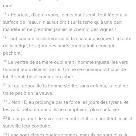
mort.
18
» Pourtant, d’après vous, le méchant serait tout léger à la
surface de l’eau, il n'aurait droit sur la terre qu'à une part
maudite et ne prendrait jamais le chemin des vignes !
19
Tout comme la sécheresse et la chaleur absorbent la fonte
de la neige, le séjour des morts engloutirait ceux qui
pèchent.
20
Le ventre de sa mère oublierait l’homme injuste, les vers
feraient leurs délices de lui. On ne se souviendrait plus de
lui, il serait brisé comme un arbre,
21
lui qui dépouille la femme stérile, sans enfants, lui qui ne
traite pas bien la veuve.
22
» Non ! Dieu prolonge par sa force les jours des tyrans, et
les voilà debout quand ils ne comptaient plus sur la vie.
23
Il leur permet de vivre en sécurité et ils en profitent, mais il
surveille leur conduite.
24
Ils se sont élevés quelque temps, mais ils ne sont plus là :