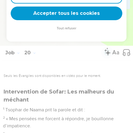
yeux le verront, et non ceux d'un autre. Au plus profond de
moi, je n’en peux plus d’attendre.
Accepter tous les cookies
28
» Vous direz alors : ‘Pourquoi le poursuivions-
nous ?’quand on découvrira le bien-fondé de ma cause.
Tout refuser
29
Redoutez pour vous l'épée : les punitions par l'épée sont
terribles ! Vous reconnaîtrez ainsi qu'il y a un jugement. »
Job
20
Seuls les Évangiles sont disponibles en vidéo pour le moment.
Intervention de Sofar: Les malheurs du
méchant
1
Tsophar de Naama prit la parole et dit :
2
« Mes pensées me forcent à répondre, je bouillonne
d’impatience.