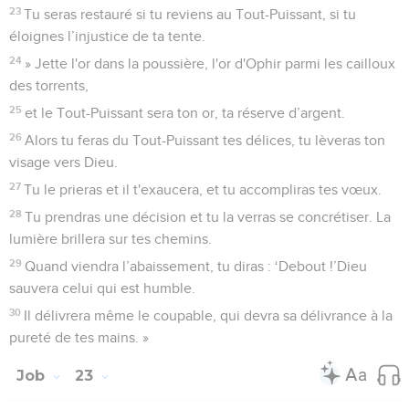
23
Tu seras restauré si tu reviens au Tout-Puissant, si tu
éloignes l’injustice de ta tente.
24
» Jette l'or dans la poussière, l'or d'Ophir parmi les cailloux
des torrents,
25
et le Tout-Puissant sera ton or, ta réserve d’argent.
26
Alors tu feras du Tout-Puissant tes délices, tu lèveras ton
visage vers Dieu.
27
Tu le prieras et il t'exaucera, et tu accompliras tes vœux.
28
Tu prendras une décision et tu la verras se concrétiser. La
lumière brillera sur tes chemins.
29
Quand viendra l’abaissement, tu diras : ‘Debout !’Dieu
sauvera celui qui est humble.
30
Il délivrera même le coupable, qui devra sa délivrance à la
pureté de tes mains. »
Job
23