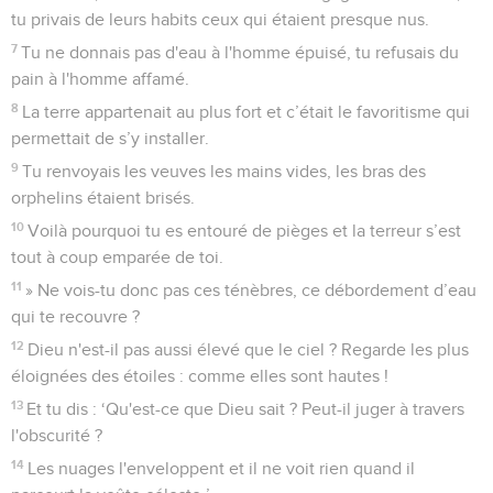
tu privais de leurs habits ceux qui étaient presque nus.
7
Tu ne donnais pas d'eau à l'homme épuisé, tu refusais du
pain à l'homme affamé.
8
La terre appartenait au plus fort et c’était le favoritisme qui
permettait de s’y installer.
9
Tu renvoyais les veuves les mains vides, les bras des
orphelins étaient brisés.
10
Voilà pourquoi tu es entouré de pièges et la terreur s’est
tout à coup emparée de toi.
11
» Ne vois-tu donc pas ces ténèbres, ce débordement d’eau
qui te recouvre ?
12
Dieu n'est-il pas aussi élevé que le ciel ? Regarde les plus
éloignées des étoiles : comme elles sont hautes !
13
Et tu dis : ‘Qu'est-ce que Dieu sait ? Peut-il juger à travers
l'obscurité ?
14
Les nuages l'enveloppent et il ne voit rien quand il