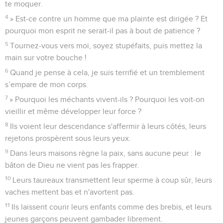
te moquer.
4
» Est-ce contre un homme que ma plainte est dirigée ? Et
pourquoi mon esprit ne serait-il pas à bout de patience ?
5
Tournez-vous vers moi, soyez stupéfaits, puis mettez la
main sur votre bouche !
6
Quand je pense à cela, je suis terrifié et un tremblement
s’empare de mon corps.
7
» Pourquoi les méchants vivent-ils ? Pourquoi les voit-on
vieillir et même développer leur force ?
8
Ils voient leur descendance s'affermir à leurs côtés, leurs
rejetons prospèrent sous leurs yeux.
9
Dans leurs maisons règne la paix, sans aucune peur : le
bâton de Dieu ne vient pas les frapper.
10
Leurs taureaux transmettent leur sperme à coup sûr, leurs
vaches mettent bas et n'avortent pas.
11
Ils laissent courir leurs enfants comme des brebis, et leurs
jeunes garçons peuvent gambader librement.