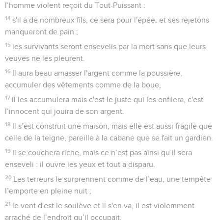
l’homme violent reçoit du Tout-Puissant :
14
s'il a de nombreux fils, ce sera pour l'épée, et ses rejetons
manqueront de pain ;
15
les survivants seront ensevelis par la mort sans que leurs
veuves ne les pleurent.
16
Il aura beau amasser l'argent comme la poussière,
accumuler des vêtements comme de la boue,
17
il les accumulera mais c'est le juste qui les enfilera, c'est
l’innocent qui jouira de son argent.
18
Il s’est construit une maison, mais elle est aussi fragile que
celle de la teigne, pareille à la cabane que se fait un gardien.
19
Il se couchera riche, mais ce n’est pas ainsi qu’il sera
enseveli : il ouvre les yeux et tout a disparu.
20
Les terreurs le surprennent comme de l’eau, une tempête
l’emporte en pleine nuit ;
21
le vent d'est le soulève et il s'en va, il est violemment
arraché de l’endroit qu’il occupait.