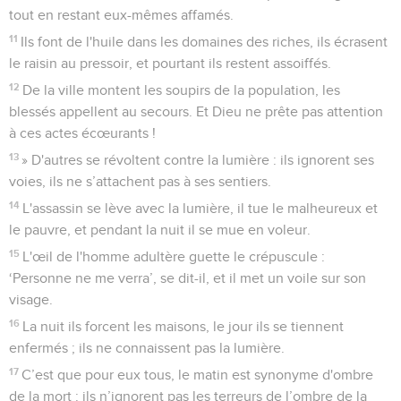
tout en restant eux-mêmes affamés.
11
Ils font de l'huile dans les domaines des riches, ils écrasent
le raisin au pressoir, et pourtant ils restent assoiffés.
12
De la ville montent les soupirs de la population, les
blessés appellent au secours. Et Dieu ne prête pas attention
à ces actes écœurants !
13
» D'autres se révoltent contre la lumière : ils ignorent ses
voies, ils ne s’attachent pas à ses sentiers.
14
L'assassin se lève avec la lumière, il tue le malheureux et
le pauvre, et pendant la nuit il se mue en voleur.
15
L'œil de l'homme adultère guette le crépuscule :
‘Personne ne me verra’, se dit-il, et il met un voile sur son
visage.
16
La nuit ils forcent les maisons, le jour ils se tiennent
enfermés ; ils ne connaissent pas la lumière.
17
C’est que pour eux tous, le matin est synonyme d'ombre
de la mort : ils n’ignorent pas les terreurs de l’ombre de la