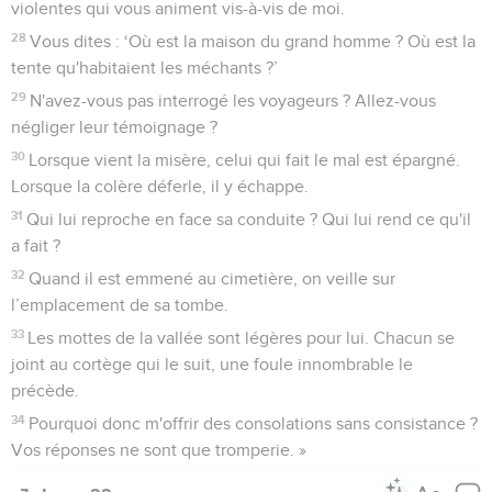
violentes qui vous animent vis-à-vis de moi.
28
Vous dites : ‘Où est la maison du grand homme ? Où est la
tente qu'habitaient les méchants ?’
29
N'avez-vous pas interrogé les voyageurs ? Allez-vous
négliger leur témoignage ?
30
Lorsque vient la misère, celui qui fait le mal est épargné.
Lorsque la colère déferle, il y échappe.
31
Qui lui reproche en face sa conduite ? Qui lui rend ce qu'il
a fait ?
32
Quand il est emmené au cimetière, on veille sur
l’emplacement de sa tombe.
33
Les mottes de la vallée sont légères pour lui. Chacun se
joint au cortège qui le suit, une foule innombrable le
précède.
34
Pourquoi donc m'offrir des consolations sans consistance ?
Vos réponses ne sont que tromperie. »