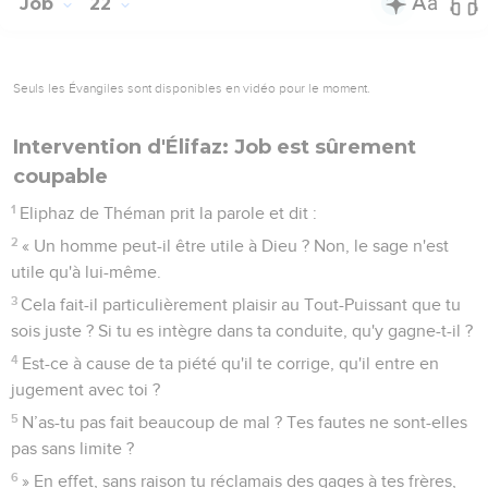
Job
22
Seuls les Évangiles sont disponibles en vidéo pour le moment.
Intervention d'Élifaz: Job est sûrement
coupable
1
Eliphaz de Théman prit la parole et dit :
2
« Un homme peut-il être utile à Dieu ? Non, le sage n'est
utile qu'à lui-même.
3
Cela fait-il particulièrement plaisir au Tout-Puissant que tu
sois juste ? Si tu es intègre dans ta conduite, qu'y gagne-t-il ?
4
Est-ce à cause de ta piété qu'il te corrige, qu'il entre en
jugement avec toi ?
5
N’as-tu pas fait beaucoup de mal ? Tes fautes ne sont-elles
pas sans limite ?
6
» En effet, sans raison tu réclamais des gages à tes frères,