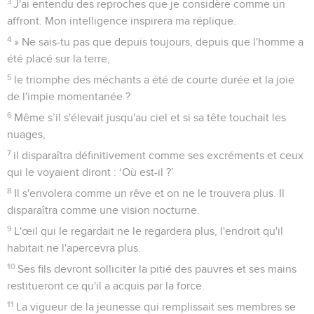
3
J'ai entendu des reproches que je considère comme un
affront. Mon intelligence inspirera ma réplique.
4
» Ne sais-tu pas que depuis toujours, depuis que l'homme a
été placé sur la terre,
5
le triomphe des méchants a été de courte durée et la joie
de l'impie momentanée ?
6
Même s’il s'élevait jusqu'au ciel et si sa tête touchait les
nuages,
7
il disparaîtra définitivement comme ses excréments et ceux
qui le voyaient diront : ‘Où est-il ?’
8
Il s'envolera comme un rêve et on ne le trouvera plus. Il
disparaîtra comme une vision nocturne.
9
L'œil qui le regardait ne le regardera plus, l'endroit qu'il
habitait ne l'apercevra plus.
10
Ses fils devront solliciter la pitié des pauvres et ses mains
restitueront ce qu'il a acquis par la force.
11
La vigueur de la jeunesse qui remplissait ses membres se