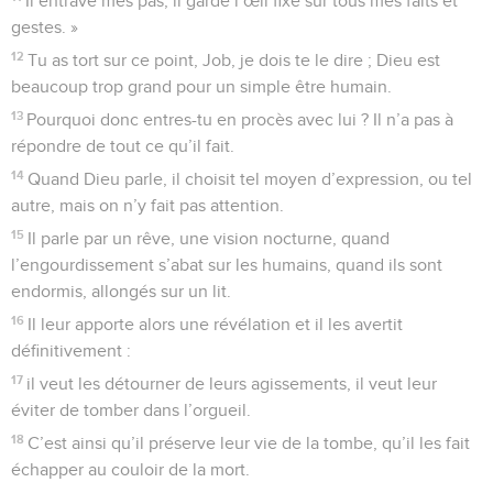
Il entrave mes pas, il garde l’œil fixé sur tous mes faits et
gestes. »
12
Tu as tort sur ce point, Job, je dois te le dire ; Dieu est
beaucoup trop grand pour un simple être humain.
13
Pourquoi donc entres-tu en procès avec lui ? Il n’a pas à
répondre de tout ce qu’il fait.
14
Quand Dieu parle, il choisit tel moyen d’expression, ou tel
autre, mais on n’y fait pas attention.
15
Il parle par un rêve, une vision nocturne, quand
l’engourdissement s’abat sur les humains, quand ils sont
endormis, allongés sur un lit.
16
Il leur apporte alors une révélation et il les avertit
définitivement :
17
il veut les détourner de leurs agissements, il veut leur
éviter de tomber dans l’orgueil.
18
C’est ainsi qu’il préserve leur vie de la tombe, qu’il les fait
échapper au couloir de la mort.