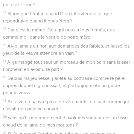
qui est le leur ?
14
Sinon que ferai-je quand Dieu interviendra, et que
répondrai-je quand il enquêtera ?
15
Car c’est le même Dieu qui nous a tous formés, eux
comme moi, dans le ventre de notre mère.
16
Ai-je jamais dit non aux demandes des faibles, et laissé les
yeux de la veuve attendre en vain ?
17
Ai-je mangé tout seul un morceau de mon pain sans laisser
l’orphelin en avoir une part ?
18
Depuis ma jeunesse, j’ai été au contraire comme le père
auprès duquel il grandissait, et j’ai toujours été un guide
pour la veuve.
19
Ai-je vu un pauvre privé de vêtements, un malheureux qui
n’avait rien pour se couvrir,
20
sans qu’ils me remercient d’avoir mis sur leur dos un tissu
chaud de la laine de mes moutons ?
21
Si j’ai menacé l’orphelin au tribunal, en sachant que