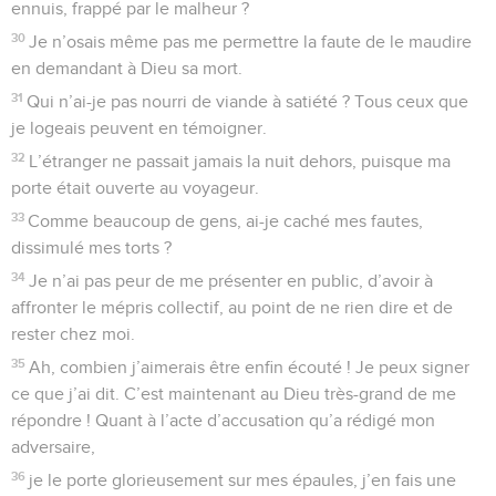
ennuis, frappé par le malheur ?
30
Je n’osais même pas me permettre la faute de le maudire
en demandant à Dieu sa mort.
31
Qui n’ai-je pas nourri de viande à satiété ? Tous ceux que
je logeais peuvent en témoigner.
32
L’étranger ne passait jamais la nuit dehors, puisque ma
porte était ouverte au voyageur.
33
Comme beaucoup de gens, ai-je caché mes fautes,
dissimulé mes torts ?
34
Je n’ai pas peur de me présenter en public, d’avoir à
affronter le mépris collectif, au point de ne rien dire et de
rester chez moi.
35
Ah, combien j’aimerais être enfin écouté ! Je peux signer
ce que j’ai dit. C’est maintenant au Dieu très-grand de me
répondre ! Quant à l’acte d’accusation qu’a rédigé mon
adversaire,
36
je le porte glorieusement sur mes épaules, j’en fais une