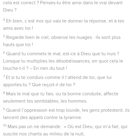
cela est correct ? Penses-tu être ainsi dans le vrai devant
Dieu ?
4
Eh bien, c’est moi qui vais te donner la réponse, et à tes
amis avec toi !
5
Regarde bien le ciel, observe les nuages : ils sont plus
hauts que toi !
6
Quand tu commets le mal, est-ce à Dieu que tu nuis ?
Lorsque tu multiplies les désobéissances, en quoi cela le
touche-t-il ? – En rien du tout !
7
Et si tu te conduis comme il l’attend de toi, que lui
apportes-tu ? Que reçoit-il de toi ?
8
Mais le mal que tu fais, ou ta bonne conduite, affecte
seulement tes semblables, les hommes.
9
Quand l’oppression est trop lourde, les gens protestent, ils
lancent des appels contre la tyrannie.
10
Mais pas un ne demande : « Où est Dieu, qui m’a fait, qui
suscite nos chants au milieu de la nuit,