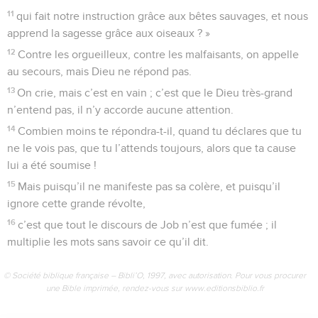
11
qui fait notre instruction grâce aux bêtes sauvages, et nous
apprend la sagesse grâce aux oiseaux ? »
12
Contre les orgueilleux, contre les malfaisants, on appelle
au secours, mais Dieu ne répond pas.
13
On crie, mais c’est en vain ; c’est que le Dieu très-grand
n’entend pas, il n’y accorde aucune attention.
14
Combien moins te répondra-t-il, quand tu déclares que tu
ne le vois pas, que tu l’attends toujours, alors que ta cause
lui a été soumise !
15
Mais puisqu’il ne manifeste pas sa colère, et puisqu’il
ignore cette grande révolte,
16
c’est que tout le discours de Job n’est que fumée ; il
multiplie les mots sans savoir ce qu’il dit.
© Société biblique française – Bibli’O, 1997, avec autorisation. Pour vous procurer
une Bible imprimée, rendez-vous sur www.editionsbiblio.fr