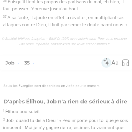
36
Puisqu’il tient les propos des partisans du mal, eh bien, il
faut pousser l’épreuve jusqu’au bout.
37
A sa faute, il ajoute en effet la révolte ; en multipliant ses
attaques contre Dieu, il finit par semer le doute parmi nous. »
© Société biblique française – Bibli’O, 1997, avec autorisation. Pour vous procurer
une Bible imprimée, rendez-vous sur www.editionsbiblio.fr
Job
35
Seuls les Évangiles sont disponibles en vidéo pour le moment.
D'après Élihou, Job n'a rien de sérieux à dire
1
Élihou poursuivit :
2
Job, quand tu dis à Dieu : « Peu importe pour toi que je sois
innocent ! Moi je n’y gagne rien », estimes-tu vraiment que