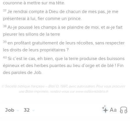
couronne à mettre sur ma tête.
37
Je rendrai compte à Dieu de chacun de mes pas, je me
présenterai à lui, fier comme un prince.
38
Ai-je poussé les champs à se plaindre de moi, et ai-je fait
pleurer les sillons de la terre
39
en profitant gratuitement de leurs récoltes, sans respecter
les droits de leurs propriétaires ?
40
Si c’est le cas, eh bien, que la terre produise des buissons
épineux et des herbes puantes au lieu d’orge et de blé ! Fin
des paroles de Job.
© Société biblique française – Bibli’O, 1997, avec autorisation. Pour vous procurer
une Bible imprimée, rendez-vous sur www.editionsbiblio.fr
Job
32