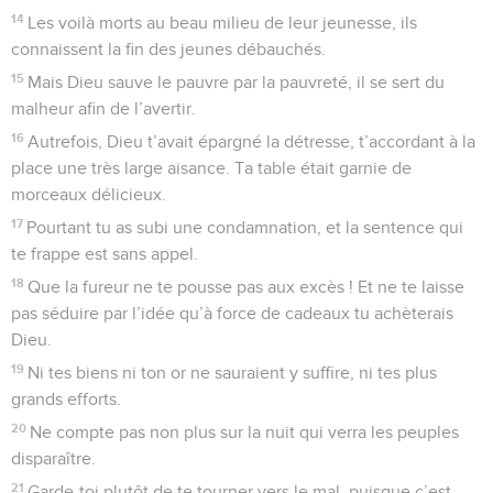
14
Les voilà morts au beau milieu de leur jeunesse, ils
connaissent la fin des jeunes débauchés.
15
Mais Dieu sauve le pauvre par la pauvreté, il se sert du
malheur afin de l’avertir.
16
Autrefois, Dieu t’avait épargné la détresse, t’accordant à la
place une très large aisance. Ta table était garnie de
morceaux délicieux.
17
Pourtant tu as subi une condamnation, et la sentence qui
te frappe est sans appel.
18
Que la fureur ne te pousse pas aux excès ! Et ne te laisse
pas séduire par l’idée qu’à force de cadeaux tu achèterais
Dieu.
19
Ni tes biens ni ton or ne sauraient y suffire, ni tes plus
grands efforts.
20
Ne compte pas non plus sur la nuit qui verra les peuples
disparaître.
21
Garde-toi plutôt de te tourner vers le mal, puisque c’est