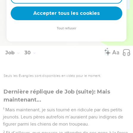
avec eux comme un roi parmi ses troupes, comme quelqu’un
Accepter tous les cookies
qui console les affligés.
© Société biblique française – Bibli’O, 1997, avec autorisation. Pour vous procurer
Tout refuser
une Bible imprimée, rendez-vous sur www.editionsbiblio.fr
Job
30
Seuls les Évangiles sont disponibles en vidéo pour le moment.
Dernière réplique de Job (suite): Mais
maintenant…
1
Mais maintenant, je suis tourné en ridicule par des petits
jeunots. Leurs pères autrefois m’auraient paru indignes de
figurer parmi les chiens de mon troupeau.
2
Et d’ailleurs, que pouvais-je attendre de ces gens à la force