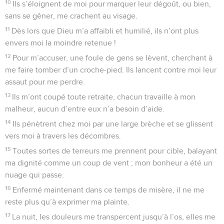
10
Ils s’éloignent de moi pour marquer leur dégoût, ou bien,
sans se gêner, me crachent au visage.
11
Dès lors que Dieu m’a affaibli et humilié, ils n’ont plus
envers moi la moindre retenue !
12
Pour m’accuser, une foule de gens se lèvent, cherchant à
me faire tomber d’un croche-pied. Ils lancent contre moi leur
assaut pour me perdre.
13
Ils m’ont coupé toute retraite, chacun travaille à mon
malheur, aucun d’entre eux n’a besoin d’aide.
14
Ils pénètrent chez moi par une large brèche et se glissent
vers moi à travers les décombres.
15
Toutes sortes de terreurs me prennent pour cible, balayant
ma dignité comme un coup de vent ; mon bonheur a été un
nuage qui passe.
16
Enfermé maintenant dans ce temps de misère, il ne me
reste plus qu’à exprimer ma plainte.
17
La nuit, les douleurs me transpercent jusqu’à l’os, elles me