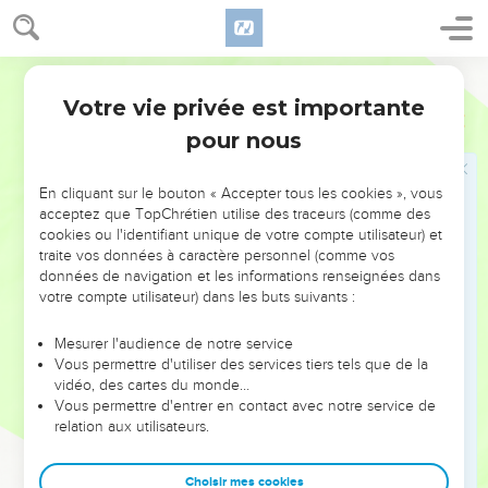
17
Mais je cassais les dents à tous les criminels, arrachant de
leurs crocs la proie qu’ils détenaient.
Français Courant
18
Je me disais alors : « Je mourrai dans mon nid comme
l’oiseau Phénix, et revivrai longtemps.
Votre vie privée est importante
Job
29
19
Je suis comme un arbre qui a le pied dans l’eau ; la rosée
pour nous
de la nuit rafraîchit mes rameaux.
20
Je pourrai retrouver un prestige tout neuf et ma force
En cliquant sur le bouton « Accepter tous les cookies », vous
acceptez que TopChrétien utilise des traceurs (comme des
d’agir comme un arc bien tendu. »
cookies ou l'identifiant unique de votre compte utilisateur) et
21
En ce temps-là, on m’écoutait, on attendait, on se taisait
traite vos données à caractère personnel (comme vos
données de navigation et les informations renseignées dans
pour que je donne mon avis.
votre compte utilisateur) dans les buts suivants :
22
Quand j’avais terminé, on ne discutait pas, sur les gens
mes propos s’écoulaient goutte à goutte.
Mesurer l'audience de notre service
Vous permettre d'utiliser des services tiers tels que de la
23
Et les gens m’attendaient, comme on attend la pluie,
vidéo, des cartes du monde…
comme on aspire à voir l’averse de printemps.
Vous permettre d'entrer en contact avec notre service de
24
relation aux utilisateurs.
Quand je leur souriais, ils n’osaient pas y croire, guettant
sur mon visage un signe bienveillant.
Choisir mes cookies
25
Je siégeais à leur tête et leur montrais la route, vivant