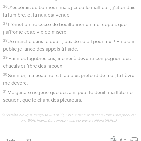
26
J’espérais du bonheur, mais j’ai eu le malheur ; j’attendais
la lumière, et la nuit est venue.
27
L’émotion ne cesse de bouillonner en moi depuis que
j’affronte cette vie de misère.
28
Je marche dans le deuil ; pas de soleil pour moi ! En plein
public je lance des appels à l’aide.
29
Par mes lugubres cris, me voilà devenu compagnon des
chacals et frère des hiboux.
30
Sur moi, ma peau noircit, au plus profond de moi, la fièvre
me dévore.
31
Ma guitare ne joue que des airs pour le deuil, ma flûte ne
soutient que le chant des pleureurs.
© Société biblique française – Bibli’O, 1997, avec autorisation. Pour vous procurer
une Bible imprimée, rendez-vous sur www.editionsbiblio.fr
Job
31