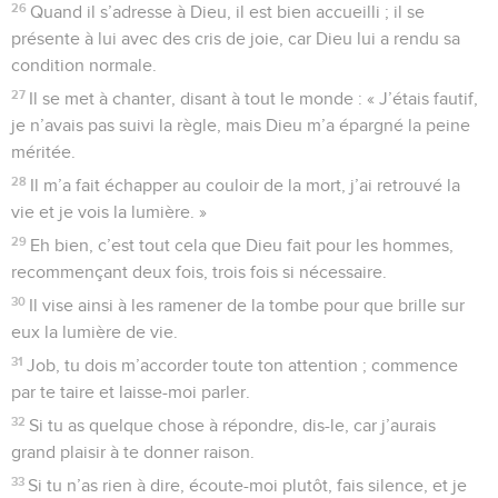
26
Quand il s’adresse à Dieu, il est bien accueilli ; il se
présente à lui avec des cris de joie, car Dieu lui a rendu sa
condition normale.
27
Il se met à chanter, disant à tout le monde : « J’étais fautif,
je n’avais pas suivi la règle, mais Dieu m’a épargné la peine
méritée.
28
Il m’a fait échapper au couloir de la mort, j’ai retrouvé la
vie et je vois la lumière. »
29
Eh bien, c’est tout cela que Dieu fait pour les hommes,
recommençant deux fois, trois fois si nécessaire.
30
Il vise ainsi à les ramener de la tombe pour que brille sur
eux la lumière de vie.
31
Job, tu dois m’accorder toute ton attention ; commence
par te taire et laisse-moi parler.
32
Si tu as quelque chose à répondre, dis-le, car j’aurais
grand plaisir à te donner raison.
33
Si tu n’as rien à dire, écoute-moi plutôt, fais silence, et je