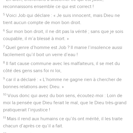
reconnaissons ensemble ce qui est correct !
5
Voici Job qui déclare : « Je suis innocent, mais Dieu ne
tient aucun compte de mon bon droit.
6
Sur mon bon droit, il ne dit pas la vérité ; sans que je sois
coupable, il m’a blessé à mort. »
7
Quel genre d’homme est Job ? Il manie l’insolence aussi
facilement qu’il boit un verre d’eau !
8
Il fait cause commune avec les malfaiteurs, il se met du
côté des gens sans foi ni loi,
9
car il a déclaré : « L’homme ne gagne rien à chercher de
bonnes relations avec Dieu. »
10
Vous donc qui avez du bon sens, écoutez-moi : Loin de
moi la pensée que Dieu ferait le mal, que le Dieu très-grand
pratiquerait l’injustice !
11
Mais il rend aux humains ce qu’ils ont mérité, il les traite
chacun d’après ce qu’il a fait.