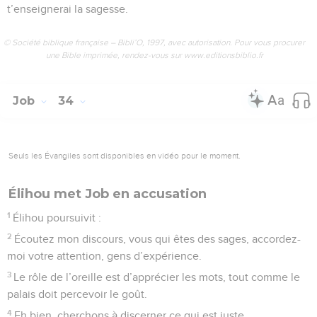
t’enseignerai la sagesse.
© Société biblique française – Bibli’O, 1997, avec autorisation. Pour vous procurer
une Bible imprimée, rendez-vous sur www.editionsbiblio.fr
Job
34
Seuls les Évangiles sont disponibles en vidéo pour le moment.
Élihou met Job en accusation
1
Élihou poursuivit :
2
Écoutez mon discours, vous qui êtes des sages, accordez-
moi votre attention, gens d’expérience.
3
Le rôle de l’oreille est d’apprécier les mots, tout comme le
palais doit percevoir le goût.
4
Eh bien, cherchons à discerner ce qui est juste,