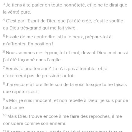
3
Je tiens à te parler en toute honnêteté, et je ne te dirai que
la vérité pure.
4
C’est par l’Esprit de Dieu que j’ai été créé, c’est le souffle
du Dieu très-grand qui me fait vivre.
5
Essaie de me contredire, si tu le peux, prépare-toi à
m’affronter. En position !
6
Nous sommes des égaux, toi et moi, devant Dieu, moi aussi
j’ai été façonné dans l’argile.
7
Serais-je une terreur ? Tu n’as pas à trembler et je
n’exercerai pas de pression sur toi.
8
J’ai encore à l’oreille le son de ta voix, lorsque tu ne faisais
que répéter ceci :
9
« Moi, je suis innocent, et non rebelle à Dieu ; je suis pur de
tout crime.
10
Mais Dieu trouve encore à me faire des reproches, il me
considère comme son ennemi.
11