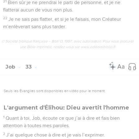
21
Bien sûr je ne prendrai le parti de personne, et je ne
flatterai aucun de vous non plus.
22
Je ne sais pas flatter, et si je le faisais, mon Créateur
m’enlèverait sans plus tarder.
© Société biblique française – Bibli’O, 1997, avec autorisation. Pour vous procurer
une Bible imprimée, rendez-vous sur www.editionsbiblio.fr
Job
33
Seuls les Évangiles sont disponibles en vidéo pour le moment.
L'argument d'Élihou: Dieu avertit l'homme
1
Quant à toi, Job, écoute ce que j’ai à dire et fais bien
attention à toutes mes paroles.
2
J’ai quelque chose à dire et je vais l’exprimer.