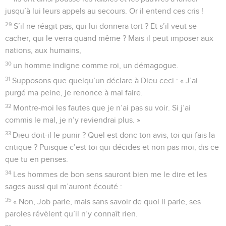
jusqu’à lui leurs appels au secours. Or il entend ces cris !
29
S’il ne réagit pas, qui lui donnera tort ? Et s’il veut se
cacher, qui le verra quand même ? Mais il peut imposer aux
nations, aux humains,
30
un homme indigne comme roi, un démagogue.
31
Supposons que quelqu’un déclare à Dieu ceci : « J’ai
purgé ma peine, je renonce à mal faire.
32
Montre-moi les fautes que je n’ai pas su voir. Si j’ai
commis le mal, je n’y reviendrai plus. »
33
Dieu doit-il le punir ? Quel est donc ton avis, toi qui fais la
critique ? Puisque c’est toi qui décides et non pas moi, dis ce
que tu en penses.
34
Les hommes de bon sens sauront bien me le dire et les
sages aussi qui m’auront écouté :
35
« Non, Job parle, mais sans savoir de quoi il parle, ses
paroles révèlent qu’il n’y connaît rien.