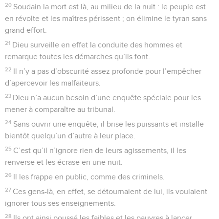
20
Soudain la mort est là, au milieu de la nuit : le peuple est
en révolte et les maîtres périssent ; on élimine le tyran sans
grand effort.
21
Dieu surveille en effet la conduite des hommes et
remarque toutes les démarches qu’ils font.
22
Il n’y a pas d’obscurité assez profonde pour l’empêcher
d’apercevoir les malfaiteurs.
23
Dieu n’a aucun besoin d’une enquête spéciale pour les
mener à comparaître au tribunal.
24
Sans ouvrir une enquête, il brise les puissants et installe
bientôt quelqu’un d’autre à leur place.
25
C’est qu’il n’ignore rien de leurs agissements, il les
renverse et les écrase en une nuit.
26
Il les frappe en public, comme des criminels.
27
Ces gens-là, en effet, se détournaient de lui, ils voulaient
ignorer tous ses enseignements.
28
Ils ont ainsi poussé les faibles et les pauvres à lancer