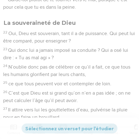
pour cela que tu es dans la peine.
La souveraineté de Dieu
22
Oui, Dieu est souverain, tant il a de puissance. Qui peut lui
être comparé, pour enseigner ?
23
Qui donc lui a jamais imposé sa conduite ? Qui a osé lui
dire : « Tu as mal agi » ?
24
N’oublie donc pas de célébrer ce qu’il a fait, ce que tous
les humains glorifient par leurs chants,
25
ce que tous peuvent voir et contempler de loin.
26
C’est que Dieu est si grand qu’on n’en a pas idée ; on ne
peut calculer l’âge qu’il peut avoir.
27
Il attire vers lui les gouttelettes d’eau, pulvérise la pluie
pour en faire un brouillard.
28
C’est cette pluie que laissent tomber les nuages, goutte
Contenus
Versions
Commentaires
Strong
Dictionnaire
par goutte, sur la foule des humains.