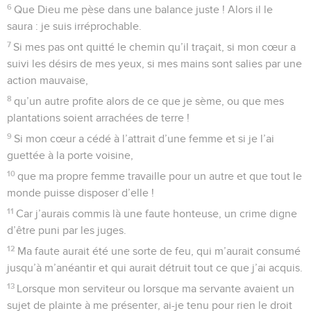
6
Que Dieu me pèse dans une balance juste ! Alors il le
saura : je suis irréprochable.
7
Si mes pas ont quitté le chemin qu’il traçait, si mon cœur a
suivi les désirs de mes yeux, si mes mains sont salies par une
action mauvaise,
8
qu’un autre profite alors de ce que je sème, ou que mes
plantations soient arrachées de terre !
9
Si mon cœur a cédé à l’attrait d’une femme et si je l’ai
guettée à la porte voisine,
10
que ma propre femme travaille pour un autre et que tout le
monde puisse disposer d’elle !
11
Car j’aurais commis là une faute honteuse, un crime digne
d’être puni par les juges.
12
Ma faute aurait été une sorte de feu, qui m’aurait consumé
jusqu’à m’anéantir et qui aurait détruit tout ce que j’ai acquis.
13
Lorsque mon serviteur ou lorsque ma servante avaient un
sujet de plainte à me présenter, ai-je tenu pour rien le droit