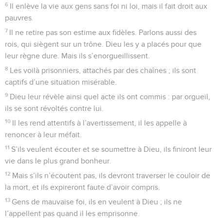
6
Il enlève la vie aux gens sans foi ni loi, mais il fait droit aux
pauvres.
7
Il ne retire pas son estime aux fidèles. Parlons aussi des
rois, qui siègent sur un trône. Dieu les y a placés pour que
leur règne dure. Mais ils s’enorgueillissent.
8
Les voilà prisonniers, attachés par des chaînes ; ils sont
captifs d’une situation misérable.
9
Dieu leur révèle ainsi quel acte ils ont commis : par orgueil,
ils se sont révoltés contre lui.
10
Il les rend attentifs à l’avertissement, il les appelle à
renoncer à leur méfait.
11
S’ils veulent écouter et se soumettre à Dieu, ils finiront leur
vie dans le plus grand bonheur.
12
Mais s’ils n’écoutent pas, ils devront traverser le couloir de
la mort, et ils expireront faute d’avoir compris.
13
Gens de mauvaise foi, ils en veulent à Dieu ; ils ne
l’appellent pas quand il les emprisonne.