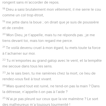
rongent sans m’accorder de repos.
18
Dieu a saisi brutalement mon vêtement, il me serre le cou
comme un col trop étroit,
19
me jette dans la boue ; on dirait que je suis de poussière
et de cendre.
20
Mon Dieu, je t’appelle, mais tu ne réponds pas ; je me
tiens devant toi, mais ton regard me perce.
21
Te voilà devenu cruel à mon égard, tu mets toute ta force
à t’acharner sur moi.
22
Tu m’emportes au grand galop avec le vent, et la tempête
me secoue dans tous les sens.
23
Je le sais bien, tu me ramènes chez la mort, ce lieu de
rendez-vous fixé à tout vivant.
24
Mais quand tout est ruiné, ne tend-on pas la main ? Dans
la détresse, n’appelle-t-on pas à l’aide ?
25
N’ai-je pas pleuré sur ceux que la vie malmène ? Le sort
des malheureux m’a toujours tourmenté !