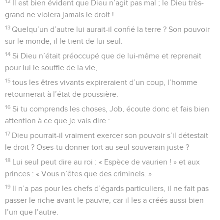
12
Il est bien évident que Dieu n’agit pas mal ; le Dieu très-
grand ne violera jamais le droit !
13
Quelqu’un d’autre lui aurait-il confié la terre ? Son pouvoir
sur le monde, il le tient de lui seul.
14
Si Dieu n’était préoccupé que de lui-même et reprenait
pour lui le souffle de la vie,
15
tous les êtres vivants expireraient d’un coup, l’homme
retournerait à l’état de poussière.
16
Si tu comprends les choses, Job, écoute donc et fais bien
attention à ce que je vais dire :
17
Dieu pourrait-il vraiment exercer son pouvoir s’il détestait
le droit ? Oses-tu donner tort au seul souverain juste ?
18
Lui seul peut dire au roi : « Espèce de vaurien ! » et aux
princes : « Vous n’êtes que des criminels. »
19
Il n’a pas pour les chefs d’égards particuliers, il ne fait pas
passer le riche avant le pauvre, car il les a créés aussi bien
l’un que l’autre.