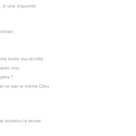
x, si une impureté
rochain,
cine toute ma récolte.
e avec moi,
ptes ?
’est-ce pas le même Dieu
ai soutenu la veuve.