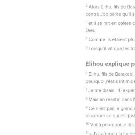
2
Alors Elihu, fils de B
contre Job parce qu'il 
3
et il se mit en colère
Dieu.
4
Comme ils étaient plus
5
Lorsqu’il vit que les t
Élihou explique p
6
Elihu, fils de Barakeel,
pourquoi j'étais intimi
7
Je me disais : ‘L’expé
8
Mais en réalité, dans 
9
Ce n'est pas le grand 
discerner ce qui est jus
10
Voilà pourquoi je dis
11
» J'ai attendu la fin 