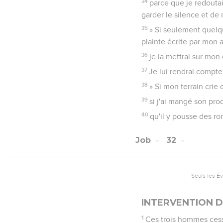
34
parce que je redoutai
garder le silence et de 
35
» Si seulement quelq
plainte écrite par mon 
36
je la mettrai sur mon
37
Je lui rendrai compte
38
» Si mon terrain crie
39
si j'ai mangé son prod
40
qu'il y pousse des ro
Job
32
Seuls les É
INTERVENTION D
1
Ces trois hommes cess