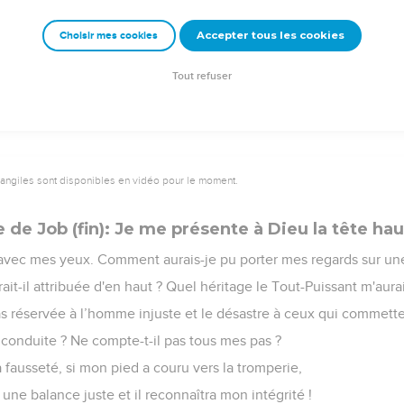
ère des chacals, le compagnon des autruches.
Accepter tous les cookies
Choisir mes cookies
 et pèle, mes os sont brûlants de fièvre.
u'un instrument de deuil, et ma flûte se confond avec la voix des
Tout refuser
vangiles sont disponibles en vidéo pour le moment.
 de Job (fin): Je me présente à Dieu la tête ha
e avec mes yeux. Comment aurais-je pu porter mes regards sur une 
ait-il attribuée d'en haut ? Quel héritage le Tout-Puissant m'aurai
as réservée à l’homme injuste et le désastre à ceux qui commette
 conduite ? Ne compte-t-il pas tous mes pas ?
la fausseté, si mon pied a couru vers la tromperie,
ne balance juste et il reconnaîtra mon intégrité !