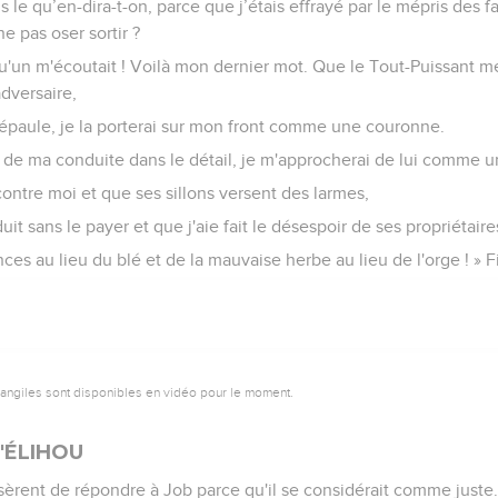
s le qu’en-dira-t-on, parce que j’étais effrayé par le mépris des f
ne pas oser sortir ?
u'un m'écoutait ! Voilà mon dernier mot. Que le Tout-Puissant m
adversaire,
 épaule, je la porterai sur mon front comme une couronne.
 de ma conduite dans le détail, je m'approcherai de lui comme u
 contre moi et que ses sillons versent des larmes,
uit sans le payer et que j'aie fait le désespoir de ses propriétaire
nces au lieu du blé et de la mauvaise herbe au lieu de l'orge ! » 
vangiles sont disponibles en vidéo pour le moment.
'ÉLIHOU
èrent de répondre à Job parce qu'il se considérait comme juste