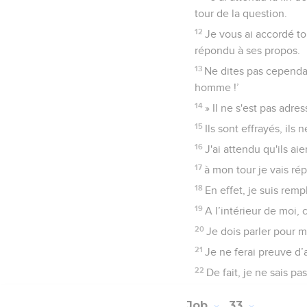
tour de la question.
12
Je vous ai accordé to
répondu à ses propos.
13
Ne dites pas cependan
homme !’
14
» Il ne s'est pas adr
15
Ils sont effrayés, ils
16
J'ai attendu qu'ils aie
17
à mon tour je vais ré
18
En effet, je suis rem
19
A l’intérieur de moi,
20
Je dois parler pour m
21
Je ne ferai preuve d’
22
De fait, je ne sais pa
Job
33