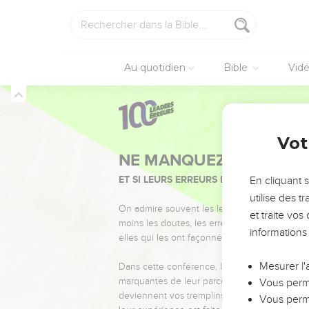
nuage.
16
» Et maintenant, je m
17
La nuit me transperce
18
La force du mal est t
Au quotidien
Bible
Vid
19
Dieu m'a jeté dans la
20
» Je t’appelle au se
21
Tu t’es changé en en
Job
30
Vot
22
Tu me soulèves et me
23
En effet, je le sais, 
En cliquant 
24
» Cependant, celui qu
utilise des 
au secours ?
et traite vo
25
N'avais-je pas des lar
informations
26
De fait, j'attendais l
qui est venue.
Mesurer l'
27
» Je suis sans arrêt 
Vous perme
Vous perme
28
Je marche noirci, mai