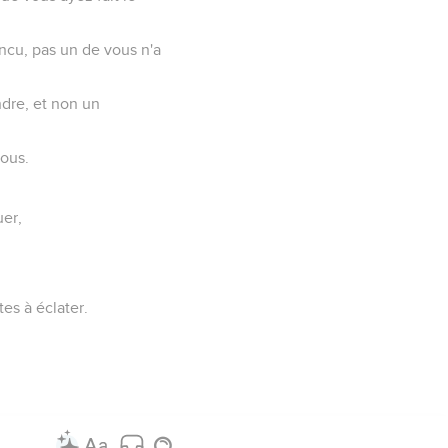
ncu, pas un de vous n'a
ndre, et non un
vous.
uer,
es à éclater.