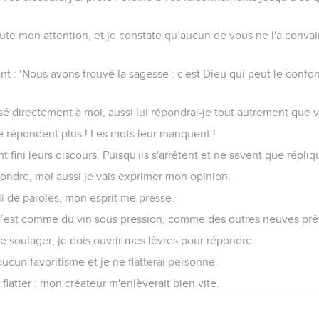
ute mon attention, et je constate qu’aucun de vous ne l'a convai
t : ‘Nous avons trouvé la sagesse : c'est Dieu qui peut le confo
essé directement à moi, aussi lui répondrai-je tout autrement que 
 ne répondent plus ! Les mots leur manquent !
nt fini leurs discours. Puisqu'ils s'arrêtent et ne savent que répliq
pondre, moi aussi je vais exprimer mon opinion.
pli de paroles, mon esprit me presse.
 c’est comme du vin sous pression, comme des outres neuves prêt
e soulager, je dois ouvrir mes lèvres pour répondre.
aucun favoritisme et je ne flatterai personne.
s flatter : mon créateur m'enlèverait bien vite.