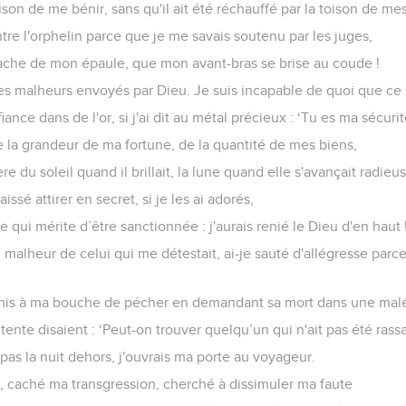
ison de me bénir, sans qu'il ait été réchauffé par la toison de m
ontre l'orphelin parce que je me savais soutenu par les juges,
ache de mon épaule, que mon avant-bras se brise au coude !
 les malheurs envoyés par Dieu. Je suis incapable de quoi que ce 
fiance dans de l'or, si j'ai dit au métal précieux : ‘Tu es ma sécurit
de la grandeur de ma fortune, de la quantité de mes biens,
ière du soleil quand il brillait, la lune quand elle s'avançait radieu
issé attirer en secret, si je les ai adorés,
e qui mérite d’être sanctionnée : j'aurais renié le Dieu d'en haut 
u malheur de celui qui me détestait, ai-je sauté d'allégresse parce
rmis à ma bouche de pécher en demandant sa mort dans une malé
ente disaient : ‘Peut-on trouver quelqu’un qui n'ait pas été rassa
 pas la nuit dehors, j'ouvrais ma porte au voyageur.
 caché ma transgression, cherché à dissimuler ma faute