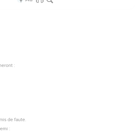
meront :
mis de faute.
emi :