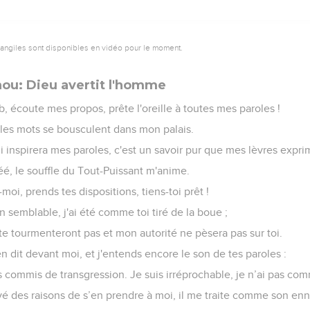
vangiles sont disponibles en vidéo pour le moment.
hou: Dieu avertit l'homme
, écoute mes propos, prête l'oreille à toutes mes paroles !
, les mots se bousculent dans mon palais.
i inspirera mes paroles, c'est un savoir pur que mes lèvres expri
réé, le souffle du Tout-Puissant m'anime.
moi, prends tes dispositions, tiens-toi prêt !
n semblable, j'ai été comme toi tiré de la boue ;
 te tourmenteront pas et mon autorité ne pèsera pas sur toi.
n dit devant moi, et j'entends encore le son de tes paroles :
pas commis de transgression. Je suis irréprochable, je n’ai pas com
vé des raisons de s’en prendre à moi, il me traite comme son enn