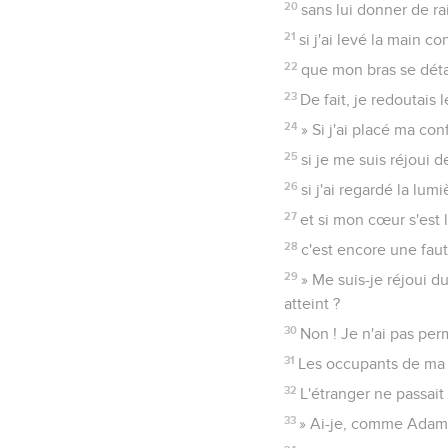
20
sans lui donner de ra
21
si j'ai levé la main c
22
que mon bras se dét
23
De fait, je redoutais
24
» Si j'ai placé ma con
25
si je me suis réjoui 
26
si j'ai regardé la lum
27
et si mon cœur s'est la
28
c'est encore une faut
29
» Me suis-je réjoui d
atteint ?
30
Non ! Je n'ai pas pe
31
Les occupants de ma t
32
L'étranger ne passait
33
» Ai-je, comme Adam,