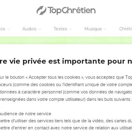
e liquéfie de l’intérieur. Les jours de souffrance se sont emparés
 les os, les douleurs qui me rongent ne s’accordent aucun repos
elle que mon habit perd toute forme, il me serre comme le col d
éos
Audios
Textes
Musique
Chrét
 boue et je ressemble à la poussière et à la cendre.
Segond 21
cours, mais tu ne me réponds pas. Je me tiens debout, mais tu te
nemi cruel contre moi, tu me combats avec toute la force de ta 
re vie privée est importante pour 
 fais voler au-dessus du vent, tu me dissous au plus profond d
c’est à la mort que tu me conduis, au rendez-vous de tous les êtres
sur le bouton « Accepter tous les cookies », vous acceptez que T
i va sombrer ne tend-il pas les mains ? Celui qui est dans le malh
traceurs (comme des cookies ou l'identifiant unique de votre compte 
s données à caractère personnel (comme vos données de navigatio
mes pour celui qui rencontrait des difficultés ? N'étais-je pas tris
 renseignées dans votre compte utilisateur) dans les buts suivants 
e bonheur, mais c’est le malheur qui est arrivé ; j'espérais la lumiè
audience de notre service
profondément bouleversé. Les jours de souffrance m'ont surpris.
ttre d'utiliser des services tiers tels que de la vidéo, des cartes
ttre d'entrer en contact avec notre service de relation aux utilisat
s pas par le soleil. Si je me lève en pleine assemblée, c’est pou