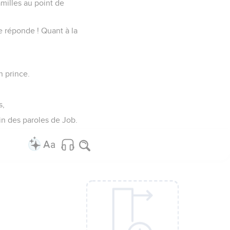
amilles au point de
e réponde ! Quant à la
n prince.
s,
Fin des paroles de Job.
.