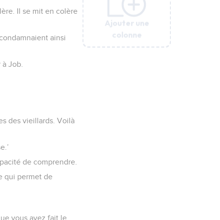
ère. Il se mit en colère
Ajouter une
Ajouter une
Ajouter une
Ajouter une
Ajouter une
Ajouter une
Ajouter une
colonne
colonne
colonne
colonne
colonne
colonne
colonne
t condamnaient ainsi
 à Job.
es des vieillards. Voilà
e.’
 capacité de comprendre.
se qui permet de
que vous ayez fait le