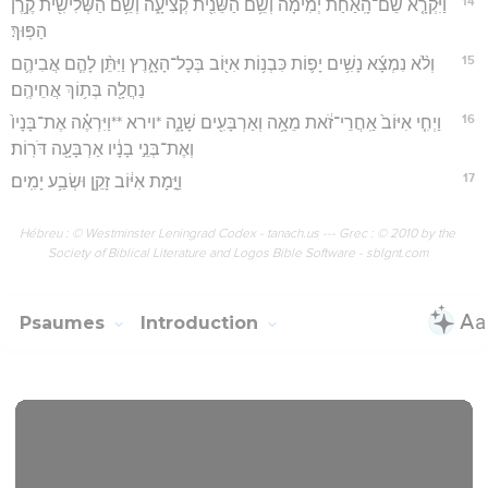
14
וַיִּקְרָ֤א שֵׁם־הָֽאַחַת֙ יְמִימָ֔ה וְשֵׁ֥ם הַשֵּׁנִ֖ית קְצִיעָ֑ה וְשֵׁ֥ם הַשְּׁלִישִׁ֖ית קֶ֥רֶן
הַפּֽוּךְ׃
15
וְלֹ֨א נִמְצָ֜א נָשִׁ֥ים יָפ֛וֹת כִּבְנ֥וֹת אִיּ֖וֹב בְּכָל־הָאָ֑רֶץ וַיִּתֵּ֨ן לָהֶ֧ם אֲבִיהֶ֛ם
נַחֲלָ֖ה בְּת֥וֹךְ אֲחֵיהֶֽם׃
16
וַיְחִ֤י אִיּוֹב֙ אַֽחֲרֵי־זֹ֔את מֵאָ֥ה וְאַרְבָּעִ֖ים שָׁנָ֑ה *וירא **וַיִּרְאֶ֗ה אֶת־בָּנָיו֙
וְאֶת־בְּנֵ֣י בָנָ֔יו אַרְבָּעָ֖ה דֹּרֽוֹת׃
17
וַיָּ֣מָת אִיּ֔וֹב זָקֵ֖ן וּשְׂבַ֥ע יָמִֽים׃
Hébreu : © Westminster Leningrad Codex - tanach.us --- Grec : © 2010 by the
Society of Biblical Literature and Logos Bible Software - sblgnt.com
Psaumes
Introduction