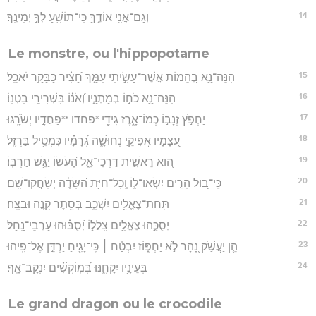
14
וְגַם־אֲנִ֥י אוֹדֶ֑ךָּ כִּֽי־תוֹשִׁ֖עַ לְךָ֣ יְמִינֶֽךָ׃
Le monstre, ou l'hippopotame
15
הִנֵּה־נָ֣א בְ֭הֵמוֹת אֲשֶׁר־עָשִׂ֣יתִי עִמָּ֑ךְ חָ֝צִ֗יר כַּבָּקָ֥ר יֹאכֵֽל׃
16
הִנֵּה־נָ֣א כֹח֣וֹ בְמָתְנָ֑יו וְ֝אֹנ֗וֹ בִּשְׁרִירֵ֥י בִטְנֽוֹ׃
17
יַחְפֹּ֣ץ זְנָב֣וֹ כְמוֹ־אָ֑רֶז גִּידֵ֖י *פחדו **פַחֲדָ֣יו יְשֹׂרָֽגוּ׃
18
עֲ֭צָמָיו אֲפִיקֵ֣י נְחוּשָׁ֑ה גְּ֝רָמָ֗יו כִּמְטִ֥יל בַּרְזֶֽל׃
19
ה֭וּא רֵאשִׁ֣ית דַּרְכֵי־אֵ֑ל הָ֝עֹשׂוֹ יַגֵּ֥שׁ חַרְבּֽוֹ׃
20
כִּֽי־ב֭וּל הָרִ֣ים יִשְׂאוּ־ל֑וֹ וְֽכָל־חַיַּ֥ת הַ֝שָּׂדֶ֗ה יְשַֽׂחֲקוּ־שָֽׁם׃
21
תַּֽחַת־צֶאֱלִ֥ים יִשְׁכָּ֑ב בְּסֵ֖תֶר קָנֶ֣ה וּבִצָּֽה׃
22
יְסֻכֻּ֣הוּ צֶאֱלִ֣ים צִֽלֲל֑וֹ יְ֝סֻבּ֗וּהוּ עַרְבֵי־נָֽחַל׃
23
הֵ֤ן יַעֲשֹׁ֣ק נָ֭הָר לֹ֣א יַחְפּ֑וֹז יִבְטַ֓ח ׀ כִּֽי־יָגִ֖יחַ יַרְדֵּ֣ן אֶל־פִּֽיהוּ׃
24
בְּעֵינָ֥יו יִקָּחֶ֑נּוּ בְּ֝מֽוֹקְשִׁ֗ים יִנְקָב־אָֽף׃
Le grand dragon ou le crocodile