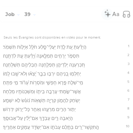
Job
39
Seuls les Évangiles sont disponibles en vidéo pour le moment.
1
הֲיָדַ֗עְתָּ עֵ֭ת לֶ֣דֶת יַעֲלֵי־סָ֑לַע חֹלֵ֖ל אַיָּל֣וֹת תִּשְׁמֹֽר׃
2
תִּסְפֹּ֣ר יְרָחִ֣ים תְּמַלֶּ֑אנָה וְ֝יָדַ֗עְתָּ עֵ֣ת לִדְתָּֽנָה׃
3
תִּ֭כְרַעְנָה יַלְדֵיהֶ֣ן תְּפַלַּ֑חְנָה חֶבְלֵיהֶ֥ם תְּשַׁלַּֽחְנָה׃
4
יַחְלְמ֣וּ בְ֭נֵיהֶם יִרְבּ֣וּ בַבָּ֑ר יָ֝צְא֗וּ וְלֹא־שָׁ֥בוּ לָֽמוֹ׃
5
מִֽי־שִׁלַּ֣ח פֶּ֣רֶא חָפְשִׁ֑י וּמֹסְר֥וֹת עָ֝ר֗וֹד מִ֣י פִתֵּֽחַ׃
6
אֲשֶׁר־שַׂ֣מְתִּי עֲרָבָ֣ה בֵית֑וֹ וּֽמִשְׁכְּנוֹתָ֥יו מְלֵֽחָה׃
7
יִ֭שְׂחַק לַהֲמ֣וֹן קִרְיָ֑ה תְּשֻׁא֥וֹת נ֝וֹגֵ֗שׂ לֹ֣א יִשְׁמָֽע׃
8
יְת֣וּר הָרִ֣ים מִרְעֵ֑הוּ וְאַחַ֖ר כָּל־יָר֣וֹק יִדְרֽוֹשׁ׃
9
הֲיֹ֣אבֶה רֵּ֣ים עָבְדֶ֑ךָ אִם־יָ֝לִ֗ין עַל־אֲבוּסֶֽךָ׃
10
הֲ‍ֽתִקְשָׁר־רֵ֭ים בְּתֶ֣לֶם עֲבֹת֑וֹ אִם־יְשַׂדֵּ֖ד עֲמָקִ֣ים אַחֲרֶֽיךָ׃