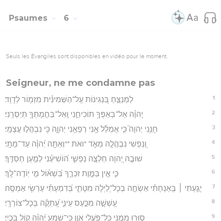
Psaumes
6
Seuls les Évangiles sont disponibles en vidéo pour le moment.
Seigneur, ne me condamne pas
1
לַמְנַצֵּ֣חַ בִּ֭נְגִינוֹת עַֽל־הַשְּׁמִינִ֗ית מִזְמ֥וֹר לְדָוִֽד׃
2
יְֽהוָ֗ה אַל־בְּאַפְּךָ֥ תוֹכִיחֵ֑נִי וְֽאַל־בַּחֲמָתְךָ֥ תְיַסְּרֵֽנִי׃
3
חָנֵּ֥נִי יְהוָה֮ כִּ֤י אֻמְלַ֫ל אָ֥נִי רְפָאֵ֥נִי יְהוָ֑ה כִּ֖י נִבְהֲל֣וּ עֲצָמָֽי׃
4
וְ֭נַפְשִׁי נִבְהֲלָ֣ה מְאֹ֑ד *ואת **וְאַתָּ֥ה יְ֝הוָ֗ה עַד־מָתָֽי׃
5
שׁוּבָ֣ה יְ֭הוָה חַלְּצָ֣ה נַפְשִׁ֑י ה֝וֹשִׁיעֵ֗נִי לְמַ֣עַן חַסְדֶּֽךָ׃
6
כִּ֤י אֵ֣ין בַּמָּ֣וֶת זִכְרֶ֑ךָ בִּ֝שְׁא֗וֹל מִ֣י יֽוֹדֶה־לָּֽךְ׃
7
יָגַ֤עְתִּי ׀ בְּֽאַנְחָתִ֗י אַשְׂחֶ֣ה בְכָל־לַ֭יְלָה מִטָּתִ֑י בְּ֝דִמְעָתִ֗י עַרְשִׂ֥י אַמְסֶֽה׃
8
עָֽשְׁשָׁ֣ה מִכַּ֣עַס עֵינִ֑י עָֽ֝תְקָ֗ה בְּכָל־צוֹרְרָֽי׃
9
ס֣וּרוּ מִ֭מֶּנִּי כָּל־פֹּ֣עֲלֵי אָ֑וֶן כִּֽי־שָׁמַ֥ע יְ֝הוָ֗ה ק֣וֹל בִּכְיִֽי׃