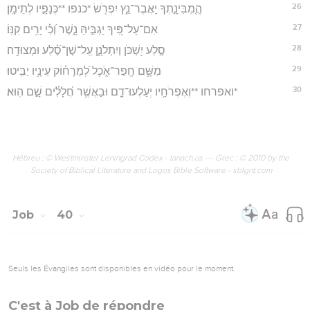
26
הֲ‍ֽ֭מִבִּינָ֣תְךָ יַֽאֲבֶר־נֵ֑ץ יִפְרֹ֖שׂ *כנפו **כְּנָפָ֣יו לְתֵימָֽן׃
27
אִם־עַל־פִּ֭יךָ יַגְבִּ֣יהַּ נָ֑שֶׁר וְ֝כִ֗י יָרִ֥ים קִנּֽוֹ׃
28
סֶ֣לַע יִ֭שְׁכֹּן וְיִתְלֹנָ֑ן עַֽל־שֶׁן־סֶ֝֗לַע וּמְצוּדָֽה׃
29
מִשָּׁ֥ם חָֽפַר־אֹ֑כֶל לְ֝מֵרָח֗וֹק עֵינָ֥יו יַבִּֽיטוּ׃
30
*ואפרחו **וְאֶפְרֹחָ֥יו יְעַלְעוּ־דָ֑ם וּבַאֲשֶׁ֥ר חֲ֝לָלִ֗ים שָׁ֣ם הֽוּא׃
Hébreu : © Westminster Leningrad Codex - tanach.us --- Grec : © 2010 by the
Society of Biblical Literature and Logos Bible Software - sblgnt.com
Job
40
Seuls les Évangiles sont disponibles en vidéo pour le moment.
C'est à Job de répondre