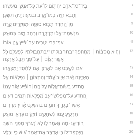
7
בְּיַד־כָּל־אָדָ֥ם יַחְתּ֑וֹם לָ֝דַ֗עַת כָּל־אַנְשֵׁ֥י מַעֲשֵֽׂהוּ׃
8
וַתָּבֹ֣א חַיָּ֣ה בְמוֹ־אָ֑רֶב וּבִמְע֖וֹנֹתֶ֣יהָ תִשְׁכֹּֽן׃
9
מִן־הַ֭חֶדֶר תָּב֣וֹא סוּפָ֑ה וּֽמִמְּזָרִ֥ים קָרָֽה׃
10
מִנִּשְׁמַת־אֵ֥ל יִתֶּן־קָ֑רַח וְרֹ֖חַב מַ֣יִם בְּמוּצָֽק׃
11
אַף־בְּ֭רִי יַטְרִ֣יחַ עָ֑ב יָ֝פִ֗יץ עֲנַ֣ן אוֹרֽוֹ׃
12
וְה֤וּא מְסִבּ֨וֹת ׀ מִתְהַפֵּ֣ךְ *בתחבולתו **בְּתַחְבּוּלֹתָ֣יו לְפָעֳלָ֑ם כֹּ֖ל
אֲשֶׁ֥ר יְצַוֵּ֓ם ׀ עַל־פְּנֵ֖י תֵבֵ֣ל אָֽרְצָה׃
13
אִם־לְשֵׁ֥בֶט אִם־לְאַרְצ֑וֹ אִם־לְ֝חֶ֗סֶד יַמְצִאֵֽהוּ׃
14
הַאֲזִ֣ינָה זֹּ֣את אִיּ֑וֹב עֲ֝מֹ֗ד וְהִתְבּוֹנֵ֤ן ׀ נִפְלְא֬וֹת אֵֽל׃
15
הֲ֭תֵדַע בְּשׂוּם־אֱל֣וֹהַּ עֲלֵיהֶ֑ם וְ֝הוֹפִ֗יעַ א֣וֹר עֲנָנֽוֹ׃
16
הֲ֭תֵדַע עַל־מִפְלְשֵׂי־עָ֑ב מִ֝פְלְא֗וֹת תְּמִ֣ים דֵּעִֽים׃
17
אֲשֶׁר־בְּגָדֶ֥יךָ חַמִּ֑ים בְּהַשְׁקִ֥ט אֶ֝֗רֶץ מִדָּרֽוֹם׃
18
תַּרְקִ֣יעַ עִ֭מּוֹ לִשְׁחָקִ֑ים חֲ֝זָקִ֗ים כִּרְאִ֥י מוּצָֽק׃
19
ה֭וֹדִיעֵנוּ מַה־נֹּ֣אמַר ל֑וֹ לֹ֥א־נַ֝עֲרֹ֗ךְ מִפְּנֵי־חֹֽשֶׁךְ׃
20
הַֽיְסֻפַּר־ל֭וֹ כִּ֣י אֲדַבֵּ֑ר אִֽם־אָ֥מַר אִ֝֗ישׁ כִּ֣י יְבֻלָּֽע׃