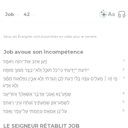
Job
42
Seuls les Évangiles sont disponibles en vidéo pour le moment.
Job avoue son incompétence
1
וַיַּ֖עַן אִיּ֥וֹב אֶת־יְהוָ֗ה וַיֹּאמַֽר׃
2
*ידעת **יָ֭דַעְתִּי כִּי־כֹ֣ל תּוּכָ֑ל וְלֹא־יִבָּצֵ֖ר מִמְּךָ֣ מְזִמָּֽה׃
3
מִ֤י זֶ֨ה ׀ מַעְלִ֥ים עֵצָ֗ה בְּֽלִ֫י דָ֥עַת לָכֵ֣ן הִ֭גַּדְתִּי וְלֹ֣א אָבִ֑ין נִפְלָא֥וֹת מִ֝מֶּ֗נִּי
וְלֹ֣א אֵדָֽע׃
4
שְֽׁמַֽע־נָ֭א וְאָנֹכִ֣י אֲדַבֵּ֑ר אֶ֝שְׁאָלְךָ֗ וְהוֹדִיעֵֽנִי׃
5
לְשֵֽׁמַע־אֹ֥זֶן שְׁמַעְתִּ֑יךָ וְ֝עַתָּ֗ה עֵינִ֥י רָאָֽתְךָ׃
6
עַל־כֵּ֭ן אֶמְאַ֣ס וְנִחַ֑מְתִּי עַל־עָפָ֥ר וָאֵֽפֶר׃
LE SEIGNEUR RÉTABLIT JOB