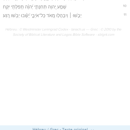
10
שָׁמַ֣ע יְ֭הוָה תְּחִנָּתִ֑י יְ֝הוָ֗ה תְּֽפִלָּתִ֥י יִקָּֽח׃
11
יֵבֹ֤שׁוּ ׀ וְיִבָּהֲל֣וּ מְ֭אֹד כָּל־אֹיְבָ֑י יָ֝שֻׁ֗בוּ יֵבֹ֥שׁוּ רָֽגַע׃
Hébreu : © Westminster Leningrad Codex - tanach.us --- Grec : © 2010 by the
Society of Biblical Literature and Logos Bible Software - sblgnt.com
Hébreu / Grec - Texte original