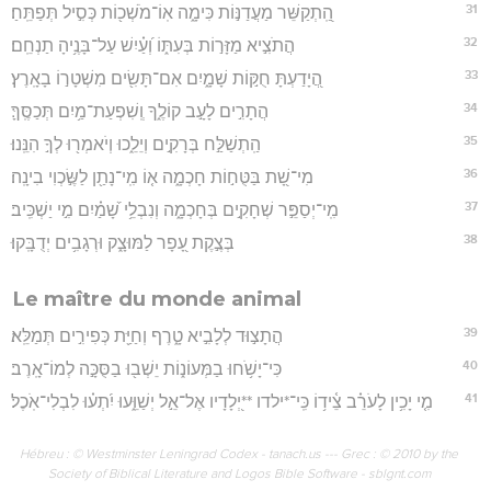
31
הַֽ֭תְקַשֵּׁר מַעֲדַנּ֣וֹת כִּימָ֑ה אֽוֹ־מֹשְׁכ֖וֹת כְּסִ֣יל תְּפַתֵּֽחַ׃
32
הֲתֹצִ֣יא מַזָּר֣וֹת בְּעִתּ֑וֹ וְ֝עַ֗יִשׁ עַל־בָּנֶ֥יהָ תַנְחֵֽם׃
33
הֲ֭יָדַעְתָּ חֻקּ֣וֹת שָׁמָ֑יִם אִם־תָּשִׂ֖ים מִשְׁטָר֣וֹ בָאָֽרֶץ׃
34
הֲתָרִ֣ים לָעָ֣ב קוֹלֶ֑ךָ וְֽשִׁפְעַת־מַ֥יִם תְּכַסֶּֽךָּ׃
35
הַֽתְשַׁלַּ֣ח בְּרָקִ֣ים וְיֵלֵ֑כוּ וְיֹאמְר֖וּ לְךָ֣ הִנֵּֽנוּ׃
36
מִי־שָׁ֭ת בַּטֻּח֣וֹת חָכְמָ֑ה א֤וֹ מִֽי־נָתַ֖ן לַשֶּׂ֣כְוִי בִינָֽה׃
37
מִֽי־יְסַפֵּ֣ר שְׁחָקִ֣ים בְּחָכְמָ֑ה וְנִבְלֵ֥י שָׁ֝מַ֗יִם מִ֣י יַשְׁכִּֽיב׃
38
בְּצֶ֣קֶת עָ֭פָר לַמּוּצָ֑ק וּרְגָבִ֥ים יְדֻבָּֽקוּ׃
Le maître du monde animal
39
הֲתָצ֣וּד לְלָבִ֣יא טָ֑רֶף וְחַיַּ֖ת כְּפִירִ֣ים תְּמַלֵּֽא׃
40
כִּי־יָשֹׁ֥חוּ בַמְּעוֹנ֑וֹת יֵשְׁב֖וּ בַסֻּכָּ֣ה לְמוֹ־אָֽרֶב׃
41
מִ֤י יָכִ֥ין לָעֹרֵ֗ב צֵ֫יד֥וֹ כִּֽי־*ילדו **יְ֭לָדָיו אֶל־אֵ֣ל יְשַׁוֵּ֑עוּ יִ֝תְע֗וּ לִבְלִי־אֹֽכֶל׃
Hébreu : © Westminster Leningrad Codex - tanach.us --- Grec : © 2010 by the
Society of Biblical Literature and Logos Bible Software - sblgnt.com