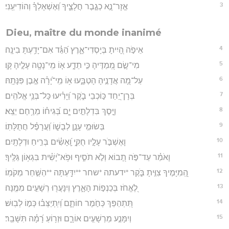
3
אֱזָר־נָ֣א כְגֶ֣בֶר חֲלָצֶ֑יךָ וְ֝אֶשְׁאָלְךָ֗ וְהוֹדִיעֵֽנִי׃
Dieu, maître du monde inanimé
4
אֵיפֹ֣ה הָ֭יִיתָ בְּיָסְדִי־אָ֑רֶץ הַ֝גֵּ֗ד אִם־יָדַ֥עְתָּ בִינָֽה׃
5
מִי־שָׂ֣ם מְ֭מַדֶּיהָ כִּ֣י תֵדָ֑ע א֤וֹ מִֽי־נָטָ֖ה עָלֶ֣יהָ קָּֽו׃
6
עַל־מָ֭ה אֲדָנֶ֣יהָ הָטְבָּ֑עוּ א֥וֹ מִֽי־יָ֝רָ֗ה אֶ֣בֶן פִּנָּתָֽהּ׃
7
בְּרָן־יַ֭חַד כּ֣וֹכְבֵי בֹ֑קֶר וַ֝יָּרִ֗יעוּ כָּל־בְּנֵ֥י אֱלֹהִֽים׃
8
וַיָּ֣סֶךְ בִּדְלָתַ֣יִם יָ֑ם בְּ֝גִיח֗וֹ מֵרֶ֥חֶם יֵצֵֽא׃
9
בְּשׂוּמִ֣י עָנָ֣ן לְבֻשׁ֑וֹ וַ֝עֲרָפֶ֗ל חֲתֻלָּתֽוֹ׃
10
וָאֶשְׁבֹּ֣ר עָלָ֣יו חֻקִּ֑י וָֽ֝אָשִׂ֗ים בְּרִ֣יחַ וּדְלָתָֽיִם׃
11
וָאֹמַ֗ר עַד־פֹּ֣ה תָ֭בוֹא וְלֹ֣א תֹסִ֑יף וּפֹ֥א־יָ֝שִׁ֗ית בִּגְא֥וֹן גַּלֶּֽיךָ׃
12
הְֽ֭מִיָּמֶיךָ צִוִּ֣יתָ בֹּ֑קֶר *ידעתה *שחר **יִדַּ֖עְתָּה **הַשַּׁ֣חַר מְקֹמֽוֹ׃
13
לֶ֭אֱחֹז בְּכַנְפ֣וֹת הָאָ֑רֶץ וְיִנָּעֲר֖וּ רְשָׁעִ֣ים מִמֶּֽנָּה׃
14
תִּ֭תְהַפֵּךְ כְּחֹ֣מֶר חוֹתָ֑ם וְ֝יִֽתְיַצְּב֗וּ כְּמ֣וֹ לְבֽוּשׁ׃
15
וְיִמָּנַ֣ע מֵרְשָׁעִ֣ים אוֹרָ֑ם וּזְר֥וֹעַ רָ֝מָ֗ה תִּשָּׁבֵֽר׃