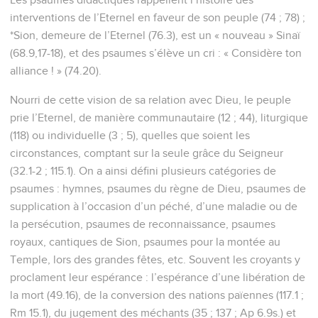
interventions de l’Eternel en faveur de son peuple (74 ; 78) ;
*Sion, demeure de l’Eternel (76.3), est un « nouveau » Sinaï
(68.9,17-18), et des psaumes s’élève un cri : « Considère ton
alliance ! » (74.20).
Nourri de cette vision de sa relation avec Dieu, le peuple
prie l’Eternel, de manière communautaire (12 ; 44), liturgique
(118) ou individuelle (3 ; 5), quelles que soient les
circonstances, comptant sur la seule grâce du Seigneur
(32.1-2 ; 115.1). On a ainsi défini plusieurs catégories de
psaumes : hymnes, psaumes du règne de Dieu, psaumes de
supplication à l’occasion d’un péché, d’une maladie ou de
la persécution, psaumes de reconnaissance, psaumes
royaux, cantiques de Sion, psaumes pour la montée au
Temple, lors des grandes fêtes, etc. Souvent les croyants y
proclament leur espérance : l’espérance d’une libération de
la mort (49.16), de la conversion des nations païennes (117.1 ;
Rm 15.1), du jugement des méchants (35 ; 137 ; Ap 6.9s.) et