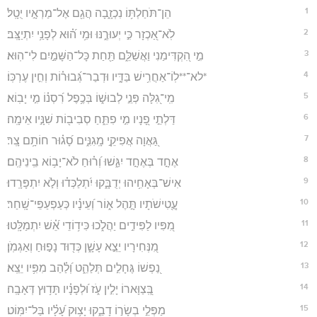
1
הֵן־תֹּחַלְתּ֥וֹ נִכְזָ֑בָה הֲגַ֖ם אֶל־מַרְאָ֣יו יֻטָֽל׃
2
לֹֽא־אַ֭כְזָר כִּ֣י יְעוּרֶ֑נּוּ וּמִ֥י ה֝֗וּא לְפָנַ֥י יִתְיַצָּֽב׃
3
מִ֣י הִ֭קְדִּימַנִי וַאֲשַׁלֵּ֑ם תַּ֖חַת כָּל־הַשָּׁמַ֣יִם לִי־הֽוּא׃
4
*לא־**לֽוֹ־אַחֲרִ֥ישׁ בַּדָּ֑יו וּדְבַר־גְּ֝בוּר֗וֹת וְחִ֣ין עֶרְכּֽוֹ׃
5
מִֽי־גִ֭לָּה פְּנֵ֣י לְבוּשׁ֑וֹ בְּכֶ֥פֶל רִ֝סְנ֗וֹ מִ֣י יָבֽוֹא׃
6
דַּלְתֵ֣י פָ֭נָיו מִ֣י פִתֵּ֑חַ סְבִיב֖וֹת שִׁנָּ֣יו אֵימָֽה׃
7
גַּ֭אֲוָה אֲפִיקֵ֣י מָֽגִנִּ֑ים סָ֝ג֗וּר חוֹתָ֥ם צָֽר׃
8
אֶחָ֣ד בְּאֶחָ֣ד יִגַּ֑שׁוּ וְ֝ר֗וּחַ לֹא־יָב֥וֹא בֵֽינֵיהֶֽם׃
9
אִישׁ־בְּאָחִ֥יהוּ יְדֻבָּ֑קוּ יִ֝תְלַכְּד֗וּ וְלֹ֣א יִתְפָּרָֽדוּ׃
10
עֲ‍ֽ֭טִישֹׁתָיו תָּ֣הֶל א֑וֹר וְ֝עֵינָ֗יו כְּעַפְעַפֵּי־שָֽׁחַר׃
11
מִ֭פִּיו לַפִּידִ֣ים יַהֲלֹ֑כוּ כִּיד֥וֹדֵי אֵ֝֗שׁ יִתְמַלָּֽטוּ׃
12
מִ֭נְּחִירָיו יֵצֵ֣א עָשָׁ֑ן כְּד֖וּד נָפ֣וּחַ וְאַגְמֹֽן׃
13
נַ֭פְשׁוֹ גֶּחָלִ֣ים תְּלַהֵ֑ט וְ֝לַ֗הַב מִפִּ֥יו יֵצֵֽא׃
14
בְּֽ֭צַוָּארוֹ יָלִ֣ין עֹ֑ז וּ֝לְפָנָ֗יו תָּד֥וּץ דְּאָבָֽה׃
15
מַפְּלֵ֣י בְשָׂר֣וֹ דָבֵ֑קוּ יָצ֥וּק עָ֝לָ֗יו בַּל־יִמּֽוֹט׃