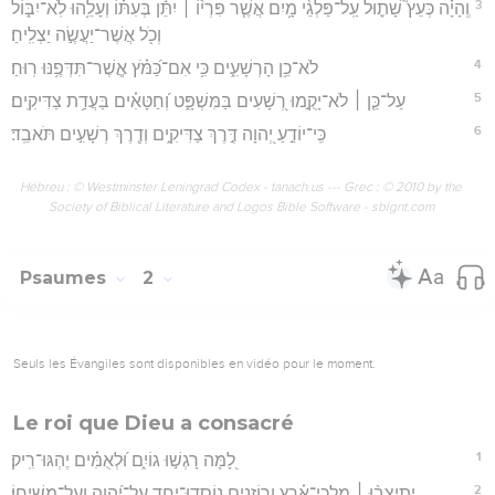
3
וְֽהָיָ֗ה כְּעֵץ֮ שָׁת֪וּל עַֽל־פַּלְגֵ֫י מָ֥יִם אֲשֶׁ֤ר פִּרְי֨וֹ ׀ יִתֵּ֬ן בְּעִתּ֗וֹ וְעָלֵ֥הוּ לֹֽא־יִבּ֑וֹל
וְכֹ֖ל אֲשֶׁר־יַעֲשֶׂ֣ה יַצְלִֽיחַ׃
4
לֹא־כֵ֥ן הָרְשָׁעִ֑ים כִּ֥י אִם־כַּ֝מֹּ֗ץ אֲ‍ֽשֶׁר־תִּדְּפֶ֥נּוּ רֽוּחַ׃
5
עַל־כֵּ֤ן ׀ לֹא־יָקֻ֣מוּ רְ֭שָׁעִים בַּמִּשְׁפָּ֑ט וְ֝חַטָּאִ֗ים בַּעֲדַ֥ת צַדִּיקִֽים׃
6
כִּֽי־יוֹדֵ֣עַ יְ֭הוָה דֶּ֣רֶךְ צַדִּיקִ֑ים וְדֶ֖רֶךְ רְשָׁעִ֣ים תֹּאבֵֽד׃
Hébreu : © Westminster Leningrad Codex - tanach.us --- Grec : © 2010 by the
Society of Biblical Literature and Logos Bible Software - sblgnt.com
Psaumes
2
Seuls les Évangiles sont disponibles en vidéo pour le moment.
Le roi que Dieu a consacré
1
לָ֭מָּה רָגְשׁ֣וּ גוֹיִ֑ם וּ֝לְאֻמִּ֗ים יֶהְגּוּ־רִֽיק׃
2
יִ֥תְיַצְּב֨וּ ׀ מַלְכֵי־אֶ֗רֶץ וְרוֹזְנִ֥ים נֽוֹסְדוּ־יָ֑חַד עַל־יְ֝הוָה וְעַל־מְשִׁיחֽוֹ׃