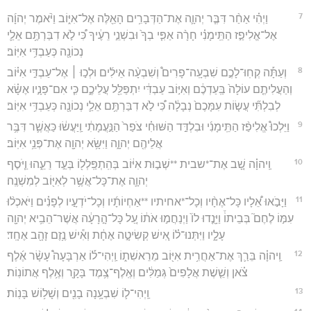
7
וַיְהִ֗י אַחַ֨ר דִּבֶּ֧ר יְהוָ֛ה אֶת־הַדְּבָרִ֥ים הָאֵ֖לֶּה אֶל־אִיּ֑וֹב וַיֹּ֨אמֶר יְהוָ֜ה
אֶל־אֱלִיפַ֣ז הַתֵּֽימָנִ֗י חָרָ֨ה אַפִּ֤י בְךָ֙ וּבִשְׁנֵ֣י רֵעֶ֔יךָ כִּ֠י לֹ֣א דִבַּרְתֶּ֥ם אֵלַ֛י
נְכוֹנָ֖ה כְּעַבְדִּ֥י אִיּֽוֹב׃
8
וְעַתָּ֡ה קְחֽוּ־לָכֶ֣ם שִׁבְעָֽה־פָרִים֩ וְשִׁבְעָ֨ה אֵילִ֜ים וּלְכ֣וּ ׀ אֶל־עַבְדִּ֣י אִיּ֗וֹב
וְהַעֲלִיתֶ֤ם עוֹלָה֙ בַּֽעַדְכֶ֔ם וְאִיּ֣וֹב עַבְדִּ֔י יִתְפַּלֵּ֖ל עֲלֵיכֶ֑ם כִּ֧י אִם־פָּנָ֣יו אֶשָּׂ֗א
לְבִלְתִּ֞י עֲשׂ֤וֹת עִמָּכֶם֙ נְבָלָ֔ה כִּ֠י לֹ֣א דִבַּרְתֶּ֥ם אֵלַ֛י נְכוֹנָ֖ה כְּעַבְדִּ֥י אִיּֽוֹב׃
9
וַיֵּלְכוּ֩ אֱלִיפַ֨ז הַתֵּֽימָנִ֜י וּבִלְדַּ֣ד הַשּׁוּחִ֗י צֹפַר֙ הַנַּ֣עֲמָתִ֔י וַֽיַּעֲשׂ֔וּ כַּאֲשֶׁ֛ר דִּבֶּ֥ר
אֲלֵיהֶ֖ם יְהוָ֑ה וַיִּשָּׂ֥א יְהוָ֖ה אֶת־פְּנֵ֥י אִיּֽוֹב׃
10
וַֽיהוָ֗ה שָׁ֚ב אֶת־*שבית **שְׁב֣וּת אִיּ֔וֹב בְּהִֽתְפַּֽלְל֖וֹ בְּעַ֣ד רֵעֵ֑הוּ וַ֧יֹּסֶף
יְהוָ֛ה אֶת־כָּל־אֲשֶׁ֥ר לְאִיּ֖וֹב לְמִשְׁנֶֽה׃
11
וַיָּבֹ֣אוּ אֵ֠לָיו כָּל־אֶחָ֨יו וְכָל־*אחיתיו **אַחְיוֹתָ֜יו וְכָל־יֹדְעָ֣יו לְפָנִ֗ים וַיֹּאכְל֨וּ
עִמּ֣וֹ לֶחֶם֮ בְּבֵיתוֹ֒ וַיָּנֻ֤דוּ לוֹ֙ וַיְנַחֲמ֣וּ אֹת֔וֹ עַ֚ל כָּל־הָ֣רָעָ֔ה אֲשֶׁר־הֵבִ֥יא יְהוָ֖ה
עָלָ֑יו וַיִּתְּנוּ־ל֗וֹ אִ֚ישׁ קְשִׂיטָ֣ה אֶחָ֔ת וְאִ֕ישׁ נֶ֥זֶם זָהָ֖ב אֶחָֽד׃
12
וַֽיהוָ֗ה בֵּרַ֛ךְ אֶת־אַחֲרִ֥ית אִיּ֖וֹב מֵרֵאשִׁת֑וֹ וַֽיְהִי־ל֡וֹ אַרְבָּעָה֩ עָשָׂ֨ר אֶ֜לֶף
צֹ֗אן וְשֵׁ֤שֶׁת אֲלָפִים֙ גְּמַלִּ֔ים וְאֶֽלֶף־צֶ֥מֶד בָּקָ֖ר וְאֶ֥לֶף אֲתוֹנֽוֹת׃
13
וַֽיְהִי־ל֛וֹ שִׁבְעָ֥נָה בָנִ֖ים וְשָׁל֥וֹשׁ בָּנֽוֹת׃