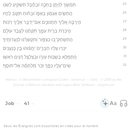
25
תִּמְשֹׁ֣ךְ לִוְיָתָ֣ן בְּחַכָּ֑ה וּ֝בְחֶ֗בֶל תַּשְׁקִ֥יעַ לְשֹׁנֽוֹ׃
26
הֲתָשִׂ֣ים אַגְמ֣וֹן בְּאַפּ֑וֹ וּ֝בְח֗וֹחַ תִּקּ֥וֹב לֶֽחֱיוֹ׃
27
הֲיַרְבֶּ֣ה אֵ֭לֶיךָ תַּחֲנוּנִ֑ים אִם־יְדַבֵּ֖ר אֵלֶ֣יךָ רַכּֽוֹת׃
28
הֲיִכְרֹ֣ת בְּרִ֣ית עִמָּ֑ךְ תִּ֝קָּחֶ֗נּוּ לְעֶ֣בֶד עוֹלָֽם׃
29
הַֽתְשַׂחֶק־בּ֭וֹ כַּצִּפּ֑וֹר וְ֝תִקְשְׁרֶ֗נּוּ לְנַעֲרוֹתֶֽיךָ׃
30
יִכְר֣וּ עָ֭לָיו חַבָּרִ֑ים יֶ֝חֱצ֗וּהוּ בֵּ֣ין כְּֽנַעֲנִֽים׃
31
הַֽתְמַלֵּ֣א בְשֻׂכּ֣וֹת עוֹר֑וֹ וּבְצִלְצַ֖ל דָּגִ֣ים רֹאשֽׁוֹ׃
32
שִׂים־עָלָ֥יו כַּפֶּ֑ךָ זְכֹ֥ר מִ֝לְחָמָ֗ה אַל־תּוֹסַֽף׃
Hébreu : © Westminster Leningrad Codex - tanach.us --- Grec : © 2010 by the
Society of Biblical Literature and Logos Bible Software - sblgnt.com
Job
41
Seuls les Évangiles sont disponibles en vidéo pour le moment.