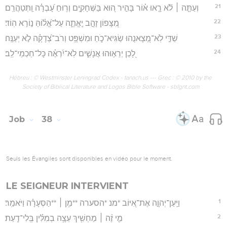
21
וְעַתָּ֤ה ׀ לֹ֘א רָ֤אוּ א֗וֹר בָּהִ֣יר ה֭וּא בַּשְּׁחָקִ֑ים וְר֥וּחַ עָ֝בְרָ֗ה וַֽתְּטַהֲרֵֽם׃
22
מִ֭צָּפוֹן זָהָ֣ב יֶֽאֱתֶ֑ה עַל־אֱ֝ל֗וֹהַּ נ֣וֹרָא הֽוֹד׃
23
שַׁדַּ֣י לֹֽא־מְ֭צָאנֻהוּ שַׂגִּיא־כֹ֑חַ וּמִשְׁפָּ֥ט וְרֹב־צְ֝דָקָ֗ה לֹ֣א יְעַנֶּֽה׃
24
לָ֭כֵן יְרֵא֣וּהוּ אֲנָשִׁ֑ים לֹֽא־יִ֝רְאֶ֗ה כָּל־חַכְמֵי־לֵֽב׃
Hébreu : © Westminster Leningrad Codex - tanach.us --- Grec : © 2010 by the
Society of Biblical Literature and Logos Bible Software - sblgnt.com
Job
38
Seuls les Évangiles sont disponibles en vidéo pour le moment.
LE SEIGNEUR INTERVIENT
1
וַיַּֽעַן־יְהוָ֣ה אֶת־אִ֭יּוֹב *מנ *הסערה **מִ֥ן ׀ **הַסְּעָרָ֗ה וַיֹּאמַֽר׃
2
מִ֤י זֶ֨ה ׀ מַחְשִׁ֖יךְ עֵצָ֥ה בְמִלִּ֗ין בְּֽלִי־דָֽעַת׃