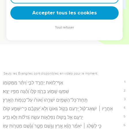
deviennent vos tremplins. Que vous guidiez un ministère, une
équipe, un groupe ou une famille, leur expérience est faite
Accepter tous les cookies
pour vous.
Tout refuser
Je découvre l’événement
Seuls les Évangiles sont disponibles en vidéo pour le moment.
1
אַף־לְ֭זֹאת יֶחֱרַ֣ד לִבִּ֑י וְ֝יִתַּ֗ר מִמְּקוֹמֽוֹ׃
2
שִׁמְע֤וּ שָׁמ֣וֹעַ בְּרֹ֣גֶז קֹל֑וֹ וְ֝הֶ֗גֶה מִפִּ֥יו יֵצֵֽא׃
3
תַּֽחַת־כָּל־הַשָּׁמַ֥יִם יִשְׁרֵ֑הוּ וְ֝אוֹר֗וֹ עַל־כַּנְפ֥וֹת הָאָֽרֶץ׃
4
אַחֲרָ֤יו ׀ יִשְׁאַג־ק֗וֹל יַ֭רְעֵם בְּק֣וֹל גְּאוֹנ֑וֹ וְלֹ֥א יְ֝עַקְּבֵ֗ם כִּֽי־יִשָּׁמַ֥ע קוֹלֽוֹ׃
5
יַרְעֵ֤ם אֵ֣ל בְּ֭קוֹלוֹ נִפְלָא֑וֹת עֹשֶׂ֥ה גְ֝דֹל֗וֹת וְלֹ֣א נֵדָֽע׃
6
כִּ֤י לַשֶּׁ֨לַג ׀ יֹאמַ֗ר הֱוֵ֫א אָ֥רֶץ וְגֶ֥שֶׁם מָטָ֑ר וְ֝גֶ֗שֶׁם מִטְר֥וֹת עֻזּֽוֹ׃