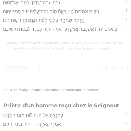
6
זִבְח֥וּ זִבְחֵי־צֶ֑דֶק וּ֝בִטְח֗וּ אֶל־יְהוָֽה׃
7
רַבִּ֥ים אֹמְרִים֮ מִֽי־יַרְאֵ֪נ֫וּ ט֥וֹב נְֽסָה־עָ֭לֵינוּ א֨וֹר פָּנֶ֬יךָ יְהוָֽה׃
8
נָתַ֣תָּה שִׂמְחָ֣ה בְלִבִּ֑י מֵעֵ֬ת דְּגָנָ֖ם וְתִֽירוֹשָׁ֣ם רָֽבּוּ׃
9
בְּשָׁל֣וֹם יַחְדָּו֮ אֶשְׁכְּבָ֪ה וְאִ֫ישָׁ֥ן כִּֽי־אַתָּ֣ה יְהוָ֣ה לְבָדָ֑ד לָ֝בֶ֗טַח תּוֹשִׁיבֵֽנִי׃
Hébreu : © Westminster Leningrad Codex - tanach.us --- Grec : © 2010 by the
Society of Biblical Literature and Logos Bible Software - sblgnt.com
Psaumes
5
Seuls les Évangiles sont disponibles en vidéo pour le moment.
Prière d'un homme reçu chez le Seigneur
1
לַמְנַצֵּ֥חַ אֶֽל־הַנְּחִיל֗וֹת מִזְמ֥וֹר לְדָוִֽד׃
2
אֲמָרַ֖י הַאֲזִ֥ינָה ׀ יְהוָ֗ה בִּ֣ינָה הֲגִֽיגִי׃