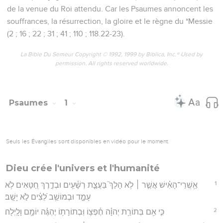
de la venue du Roi attendu. Car les Psaumes annoncent les
souffrances, la résurrection, la gloire et le règne du *Messie
(2 ; 16 ; 22 ; 31 ; 41 ; 110 ; 118.22-23).
La Bible Du Semeur Copyright © 1992, 1999 by Biblica, Inc.® Used by
permission. All rights reserved worldwide.
Psaumes
1
Seuls les Évangiles sont disponibles en vidéo pour le moment.
Dieu crée l'univers et l'humanité
1
אַ֥שְֽׁרֵי־הָאִ֗ישׁ אֲשֶׁ֤ר ׀ לֹ֥א הָלַךְ֮ בַּעֲצַ֪ת רְשָׁ֫עִ֥ים וּבְדֶ֣רֶךְ חַ֭טָּאִים לֹ֥א
עָמָ֑ד וּבְמוֹשַׁ֥ב לֵ֝צִ֗ים לֹ֣א יָשָֽׁב׃
2
כִּ֤י אִ֥ם בְּתוֹרַ֥ת יְהוָ֗ה חֶ֫פְצ֥וֹ וּֽבְתוֹרָת֥וֹ יֶהְגֶּ֗ה יוֹמָ֥ם וָלָֽיְלָה׃