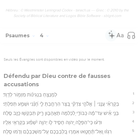
Hébreu : © Westminster Leningrad Codex - tanach.us --- Grec : © 2010 by the
Society of Biblical Literature and Logos Bible Software - sblgnt.com
Psaumes
4
Seuls les Évangiles sont disponibles en vidéo pour le moment.
Défendu par Dieu contre de fausses
accusations
1
לַמְנַצֵּ֥חַ בִּנְגִינ֗וֹת מִזְמ֥וֹר לְדָוִֽד׃
2
בְּקָרְאִ֡י עֲנֵ֤נִי ׀ אֱלֹ֘הֵ֤י צִדְקִ֗י בַּ֭צָּר הִרְחַ֣בְתָּ לִּ֑י חָ֝נֵּ֗נִי וּשְׁמַ֥ע תְּפִלָּתִֽי׃
3
בְּנֵ֥י אִ֡ישׁ עַד־מֶ֬ה כְבוֹדִ֣י לִ֭כְלִמָּה תֶּאֱהָב֣וּן רִ֑יק תְּבַקְשׁ֖וּ כָזָ֣ב סֶֽלָה׃
4
וּדְע֗וּ כִּֽי־הִפְלָ֣ה יְ֭הוָה חָסִ֣יד ל֑וֹ יְהוָ֥ה יִ֝שְׁמַ֗ע בְּקָרְאִ֥י אֵלָֽיו׃
5
רִגְז֗וּ וְֽאַל־תֶּ֫חֱטָ֥אוּ אִמְר֣וּ בִ֭לְבַבְכֶם עַֽל־מִשְׁכַּבְכֶ֗ם וְדֹ֣מּוּ סֶֽלָה׃