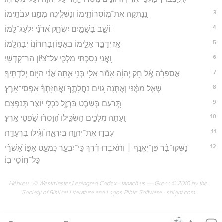
3
נְֽ֭נַתְּקָה אֶת־מֽוֹסְרוֹתֵ֑ימוֹ וְנַשְׁלִ֖יכָה מִמֶּ֣נּוּ עֲבֹתֵֽימוֹ׃
4
יוֹשֵׁ֣ב בַּשָּׁמַ֣יִם יִשְׂחָ֑ק אֲ֝דֹנָ֗י יִלְעַג־לָֽמוֹ׃
5
אָ֤ז יְדַבֵּ֣ר אֵלֵ֣ימוֹ בְאַפּ֑וֹ וּֽבַחֲרוֹנ֥וֹ יְבַהֲלֵֽמוֹ׃
6
וַ֭אֲנִי נָסַ֣כְתִּי מַלְכִּ֑י עַל־צִ֝יּ֗וֹן הַר־קָדְשִֽׁי׃
7
אֲסַפְּרָ֗ה אֶֽ֫ל חֹ֥ק יְֽהוָ֗ה אָמַ֘ר אֵלַ֥י בְּנִ֥י אַ֑תָּה אֲ֝נִ֗י הַיּ֥וֹם יְלִדְתִּֽיךָ׃
8
שְׁאַ֤ל מִמֶּ֗נִּי וְאֶתְּנָ֣ה ג֭וֹיִם נַחֲלָתֶ֑ךָ וַ֝אֲחֻזָּתְךָ֗ אַפְסֵי־אָֽרֶץ׃
9
תְּ֭רֹעֵם בְּשֵׁ֣בֶט בַּרְזֶ֑ל כִּכְלִ֖י יוֹצֵ֣ר תְּנַפְּצֵֽם׃
10
וְ֭עַתָּה מְלָכִ֣ים הַשְׂכִּ֑ילוּ הִ֝וָּסְר֗וּ שֹׁ֣פְטֵי אָֽרֶץ׃
11
עִבְד֣וּ אֶת־יְהוָ֣ה בְּיִרְאָ֑ה וְ֝גִ֗ילוּ בִּרְעָדָֽה׃
12
נַשְּׁקוּ־בַ֡ר פֶּן־יֶאֱנַ֤ף ׀ וְתֹ֬אבְדוּ דֶ֗רֶךְ כִּֽי־יִבְעַ֣ר כִּמְעַ֣ט אַפּ֑וֹ אַ֝שְׁרֵ֗י
כָּל־ח֥וֹסֵי בֽוֹ׃
Hébreu : © Westminster Leningrad Codex - tanach.us --- Grec : © 2010 by the
Society of Biblical Literature and Logos Bible Software - sblgnt.com