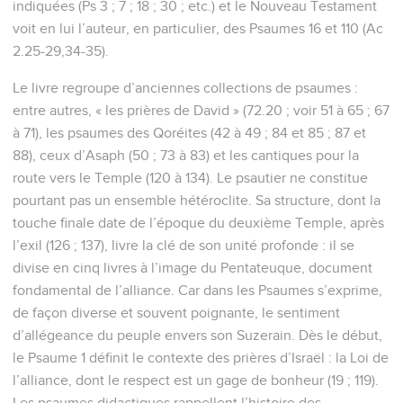
indiquées (Ps 3 ; 7 ; 18 ; 30 ; etc.) et le Nouveau Testament
voit en lui l’auteur, en particulier, des Psaumes 16 et 110 (Ac
2.25-29,34-35).
Le livre regroupe d’anciennes collections de psaumes :
entre autres, « les prières de David » (72.20 ; voir 51 à 65 ; 67
à 71), les psaumes des Qoréites (42 à 49 ; 84 et 85 ; 87 et
88), ceux d’Asaph (50 ; 73 à 83) et les cantiques pour la
route vers le Temple (120 à 134). Le psautier ne constitue
pourtant pas un ensemble hétéroclite. Sa structure, dont la
touche finale date de l’époque du deuxième Temple, après
l’exil (126 ; 137), livre la clé de son unité profonde : il se
divise en cinq livres à l’image du Pentateuque, document
fondamental de l’alliance. Car dans les Psaumes s’exprime,
de façon diverse et souvent poignante, le sentiment
d’allégeance du peuple envers son Suzerain. Dès le début,
le Psaume 1 définit le contexte des prières d’Israël : la Loi de
l’alliance, dont le respect est un gage de bonheur (19 ; 119).
Les psaumes didactiques rappellent l’histoire des