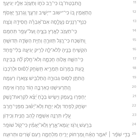
11
הֲֽתִבְטַח־בּ֭וֹ כִּי־רַ֣ב כֹּח֑וֹ וְתַעֲזֹ֖ב אֵלָ֣יו יְגִיעֶֽךָ׃
12
הֲתַאֲמִ֣ין בּ֭וֹ כִּי־*ישוב **יָשִׁ֣יב זַרְעֶ֑ךָ וְֽגָרְנְךָ֥ יֶאֱסֹֽף׃
13
כְּנַף־רְנָנִ֥ים נֶעֱלָ֑סָה אִם־אֶ֝בְרָ֗ה חֲסִידָ֥ה וְנֹצָֽה׃
14
כִּֽי־תַעֲזֹ֣ב לָאָ֣רֶץ בֵּצֶ֑יהָ וְֽעַל־עָפָ֥ר תְּחַמֵּֽם׃
15
וַ֭תִּשְׁכַּח כִּי־רֶ֣גֶל תְּזוּרֶ֑הָ וְחַיַּ֖ת הַשָּׂדֶ֣ה תְּדוּשֶֽׁהָ׃
16
הִקְשִׁ֣יחַ בָּנֶ֣יהָ לְּלֹא־לָ֑הּ לְרִ֖יק יְגִיעָ֣הּ בְּלִי־פָֽחַד׃
17
כִּֽי־הִשָּׁ֣הּ אֱל֣וֹהַּ חָכְמָ֑ה וְלֹא־חָ֥לַק לָ֝֗הּ בַּבִּינָֽה׃
18
כָּ֭עֵת בַּמָּר֣וֹם תַּמְרִ֑יא תִּֽשְׂחַ֥ק לַ֝סּ֗וּס וּלְרֹֽכְבֽוֹ׃
19
הֲתִתֵּ֣ן לַסּ֣וּס גְּבוּרָ֑ה הֲתַלְבִּ֖ישׁ צַוָּאר֣וֹ רַעְמָֽה׃
20
הְֽ֭תַרְעִישֶׁנּוּ כָּאַרְבֶּ֑ה ה֖וֹד נַחְר֣וֹ אֵימָֽה׃
21
יַחְפְּר֣וּ בָ֭עֵמֶק וְיָשִׂ֣ישׂ בְּכֹ֑חַ יֵ֝צֵ֗א לִקְרַאת־נָֽשֶׁק׃
22
יִשְׂחַ֣ק לְ֭פַחַד וְלֹ֣א יֵחָ֑ת וְלֹֽא־יָ֝שׁ֗וּב מִפְּנֵי־חָֽרֶב׃
23
עָ֭לָיו תִּרְנֶ֣ה אַשְׁפָּ֑ה לַ֖הַב חֲנִ֣ית וְכִידֽוֹן׃
24
בְּרַ֣עַשׁ וְ֭רֹגֶז יְגַמֶּא־אָ֑רֶץ וְלֹֽא־יַ֝אֲמִ֗ין כִּי־ק֥וֹל שׁוֹפָֽר׃
25
בְּדֵ֤י שֹׁפָ֨ר ׀ יֹ֘אמַ֤ר הֶאָ֗ח וּֽ֭מֵרָחוֹק יָרִ֣יחַ מִלְחָמָ֑ה רַ֥עַם שָׂ֝רִים וּתְרוּעָֽה׃