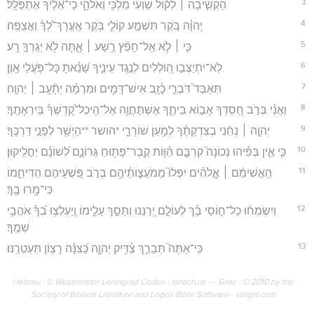
3
הַקְשִׁ֤יבָה ׀ לְק֬וֹל שַׁוְעִ֗י מַלְכִּ֥י וֵאלֹהָ֑י כִּֽי־אֵ֝לֶ֗יךָ אֶתְפַּלָּֽל׃
4
יְֽהוָ֗ה בֹּ֭קֶר תִּשְׁמַ֣ע קוֹלִ֑י בֹּ֥קֶר אֶֽעֱרָךְ־לְ֝ךָ֗ וַאֲצַפֶּֽה׃
5
כִּ֤י ׀ לֹ֤א אֵֽל־חָפֵ֘ץ רֶ֥שַׁע ׀ אָ֑תָּה לֹ֖א יְגֻרְךָ֣ רָֽע׃
6
לֹֽא־יִתְיַצְּב֣וּ הֽ֭וֹלְלִים לְנֶ֣גֶד עֵינֶ֑יךָ שָׂ֝נֵ֗אתָ כָּל־פֹּ֥עֲלֵי אָֽוֶן׃
7
תְּאַבֵּד֮ דֹּבְרֵ֪י כָ֫זָ֥ב אִישׁ־דָּמִ֥ים וּמִרְמָ֗ה יְתָ֘עֵ֥ב ׀ יְהוָֽה׃
8
וַאֲנִ֗י בְּרֹ֣ב חַ֭סְדְּךָ אָב֣וֹא בֵיתֶ֑ךָ אֶשְׁתַּחֲוֶ֥ה אֶל־הֵֽיכַל־קָ֝דְשְׁךָ֗ בְּיִרְאָתֶֽךָ׃
9
יְהוָ֤ה ׀ נְחֵ֬נִי בְצִדְקָתֶ֗ךָ לְמַ֥עַן שׁוֹרְרָ֑י *הושר **הַיְשַׁ֖ר לְפָנַ֣י דַּרְכֶּֽךָ׃
10
כִּ֤י אֵ֪ין בְּפִ֡יהוּ נְכוֹנָה֮ קִרְבָּ֪ם הַ֫וּ֥וֹת קֶֽבֶר־פָּת֥וּחַ גְּרוֹנָ֑ם לְ֝שׁוֹנָ֗ם יַחֲלִֽיקוּן׃
11
הַֽאֲשִׁימֵ֨ם ׀ אֱ‍ֽלֹהִ֗ים יִפְּלוּ֮ מִֽמֹּעֲצ֪וֹתֵ֫יהֶ֥ם בְּרֹ֣ב פִּ֭שְׁעֵיהֶם הַדִּיחֵ֑מוֹ
כִּי־מָ֥רוּ בָֽךְ׃
12
וְיִשְׂמְח֨וּ כָל־ח֪וֹסֵי בָ֡ךְ לְעוֹלָ֣ם יְ֭רַנֵּנוּ וְתָסֵ֣ךְ עָלֵ֑ימוֹ וְֽיַעְלְצ֥וּ בְ֝ךָ֗ אֹהֲבֵ֥י
שְׁמֶֽךָ׃
13
כִּֽי־אַתָּה֮ תְּבָרֵ֪ךְ צַ֫דִּ֥יק יְהוָ֑ה כַּ֝צִּנָּ֗ה רָצ֥וֹן תַּעְטְרֶֽנּוּ׃
Hébreu : © Westminster Leningrad Codex - tanach.us --- Grec : © 2010 by the
Society of Biblical Literature and Logos Bible Software - sblgnt.com