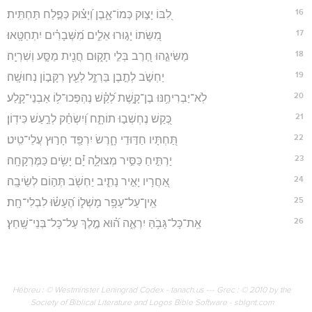
16
לִ֭בּוֹ יָצ֣וּק כְּמוֹ־אָ֑בֶן וְ֝יָצ֗וּק כְּפֶ֣לַח תַּחְתִּֽית׃
17
מִ֭שֵּׂתוֹ יָג֣וּרוּ אֵלִ֑ים מִ֝שְּׁבָרִ֗ים יִתְחַטָּֽאוּ׃
18
מַשִּׂיגֵ֣הוּ חֶ֭רֶב בְּלִ֣י תָק֑וּם חֲנִ֖ית מַסָּ֣ע וְשִׁרְיָֽה׃
19
יַחְשֹׁ֣ב לְתֶ֣בֶן בַּרְזֶ֑ל לְעֵ֖ץ רִקָּב֣וֹן נְחוּשָֽׁה׃
20
לֹֽא־יַבְרִיחֶ֥נּוּ בֶן־קָ֑שֶׁת לְ֝קַ֗שׁ נֶהְפְּכוּ־ל֥וֹ אַבְנֵי־קָֽלַע׃
21
כְּ֭קַשׁ נֶחְשְׁב֣וּ תוֹתָ֑ח וְ֝יִשְׂחַ֗ק לְרַ֣עַשׁ כִּידֽוֹן׃
22
תַּ֭חְתָּיו חַדּ֣וּדֵי חָ֑רֶשׂ יִרְפַּ֖ד חָר֣וּץ עֲלֵי־טִֽיט׃
23
יַרְתִּ֣יחַ כַּסִּ֣יר מְצוּלָ֑ה יָ֝֗ם יָשִׂ֥ים כַּמֶּרְקָחָֽה׃
24
אַ֭חֲרָיו יָאִ֣יר נָתִ֑יב יַחְשֹׁ֖ב תְּה֣וֹם לְשֵׂיבָֽה׃
25
אֵֽין־עַל־עָפָ֥ר מָשְׁל֑וֹ הֶ֝עָשׂ֗וּ לִבְלִי־חָֽת׃
26
אֵֽת־כָּל־גָּבֹ֥הַּ יִרְאֶ֑ה ה֝֗וּא מֶ֣לֶךְ עַל־כָּל־בְּנֵי־שָֽׁחַץ׃
Hébreu : © Westminster Leningrad Codex - tanach.us --- Grec : © 2010 by the
Society of Biblical Literature and Logos Bible Software - sblgnt.com