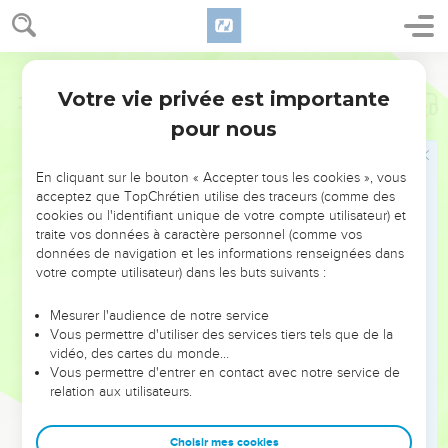
Votre vie privée est importante
Job
37
pour nous
NE MANQUEZ PAS L’ÉVÉNEMENT
En cliquant sur le bouton « Accepter tous les cookies », vous
DE L’ANNÉE !
acceptez que TopChrétien utilise des traceurs (comme des
cookies ou l'identifiant unique de votre compte utilisateur) et
ET SI LEURS ERREURS POUVAIENT VOUS ÉVITER LES
traite vos données à caractère personnel (comme vos
VOTRES ?
données de navigation et les informations renseignées dans
votre compte utilisateur) dans les buts suivants :
On admire souvent les leaders pour leurs réussites, leur impact,
leur foi ou leur vision. Mais on voit moins les doutes, les erreurs
Mesurer l'audience de notre service
Vous permettre d'utiliser des services tiers tels que de la
et les saisons difficiles qu'ils ont traversés, alors même que ce
vidéo, des cartes du monde…
sont elles qui les ont façonnés.
Vous permettre d'entrer en contact avec notre service de
relation aux utilisateurs.
Dans cette conférence, leaders, entrepreneurs, et responsables
reviennent sur les erreurs marquantes de leur parcours et les
clés pour avancer avec plus de sagesse afin que leurs erreurs
Choisir mes cookies