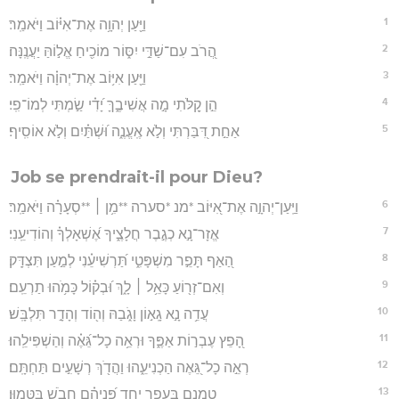
1
וַיַּ֖עַן יְהוָ֥ה אֶת־אִיּ֗וֹב וַיֹּאמַֽר׃
2
הֲ֭רֹב עִם־שַׁדַּ֣י יִסּ֑וֹר מוֹכִ֖יחַ אֱל֣וֹהַּ יַעֲנֶֽנָּה׃
3
וַיַּ֖עַן אִיּ֥וֹב אֶת־יְהוָ֗ה וַיֹּאמַֽר׃
4
הֵ֣ן קַ֭לֹּתִי מָ֣ה אֲשִׁיבֶ֑ךָּ יָ֝דִ֗י שַׂ֣מְתִּי לְמוֹ־פִֽי׃
5
אַחַ֣ת דִּ֭בַּרְתִּי וְלֹ֣א אֶֽעֱנֶ֑ה וּ֝שְׁתַּ֗יִם וְלֹ֣א אוֹסִֽיף׃
Job se prendrait-il pour Dieu?
6
וַיַּֽעַן־יְהוָ֣ה אֶת־אִ֭יּוֹב *מנ *סערה **מִ֥ן ׀ **סְעָרָ֗ה וַיֹּאמַֽר׃
7
אֱזָר־נָ֣א כְגֶ֣בֶר חֲלָצֶ֑יךָ אֶ֝שְׁאָלְךָ֗ וְהוֹדִיעֵֽנִי׃
8
הַ֭אַף תָּפֵ֣ר מִשְׁפָּטִ֑י תַּ֝רְשִׁיעֵ֗נִי לְמַ֣עַן תִּצְדָּֽק׃
9
וְאִם־זְר֖וֹעַ כָּאֵ֥ל ׀ לָ֑ךְ וּ֝בְק֗וֹל כָּמֹ֥הוּ תַרְעֵֽם׃
10
עֲדֵ֥ה נָ֣א גָֽא֣וֹן וָגֹ֑בַהּ וְה֖וֹד וְהָדָ֣ר תִּלְבָּֽשׁ׃
11
הָ֭פֵץ עֶבְר֣וֹת אַפֶּ֑ךָ וּרְאֵ֥ה כָל־גֵּ֝אֶ֗ה וְהַשְׁפִּילֵֽהוּ׃
12
רְאֵ֣ה כָל־גֵּ֭אֶה הַכְנִיעֵ֑הוּ וַהֲדֹ֖ךְ רְשָׁעִ֣ים תַּחְתָּֽם׃
13
טָמְנֵ֣ם בֶּעָפָ֣ר יָ֑חַד פְּ֝נֵיהֶ֗ם חֲבֹ֣שׁ בַּטָּמֽוּן׃