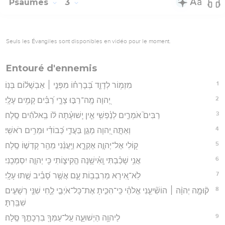
Psaumes
3
Seuls les Évangiles sont disponibles en vidéo pour le moment.
Entouré d'ennemis
1
מִזְמ֥וֹר לְדָוִ֑ד בְּ֝בָרְח֗וֹ מִפְּנֵ֤י ׀ אַבְשָׁל֬וֹם בְּנֽוֹ׃
2
יְ֭הוָה מָֽה־רַבּ֣וּ צָרָ֑י רַ֝בִּ֗ים קָמִ֥ים עָלָֽי׃
3
רַבִּים֮ אֹמְרִ֪ים לְנַ֫פְשִׁ֥י אֵ֤ין יְֽשׁוּעָ֓תָה לּ֬וֹ בֵֽאלֹהִ֬ים סֶֽלָה׃
4
וְאַתָּ֣ה יְ֭הוָה מָגֵ֣ן בַּעֲדִ֑י כְּ֝בוֹדִ֗י וּמֵרִ֥ים רֹאשִֽׁי׃
5
ק֭וֹלִי אֶל־יְהוָ֣ה אֶקְרָ֑א וַיַּֽעֲנֵ֨נִי מֵהַ֖ר קָדְשׁ֣וֹ סֶֽלָה׃
6
אֲנִ֥י שָׁכַ֗בְתִּי וָֽאִ֫ישָׁ֥נָה הֱקִיצ֑וֹתִי כִּ֖י יְהוָ֣ה יִסְמְכֵֽנִי׃
7
לֹֽא־אִ֭ירָא מֵרִבְב֥וֹת עָ֑ם אֲשֶׁ֥ר סָ֝בִ֗יב שָׁ֣תוּ עָלָֽי׃
8
ק֘וּמָ֤ה יְהוָ֨ה ׀ הוֹשִׁ֘יעֵ֤נִי אֱלֹהַ֗י כִּֽי־הִכִּ֣יתָ אֶת־כָּל־אֹיְבַ֣י לֶ֑חִי שִׁנֵּ֖י רְשָׁעִ֣ים
שִׁבַּֽרְתָּ׃
9
לַיהוָ֥ה הַיְשׁוּעָ֑ה עַֽל־עַמְּךָ֖ בִרְכָתֶ֣ךָ סֶּֽלָה׃