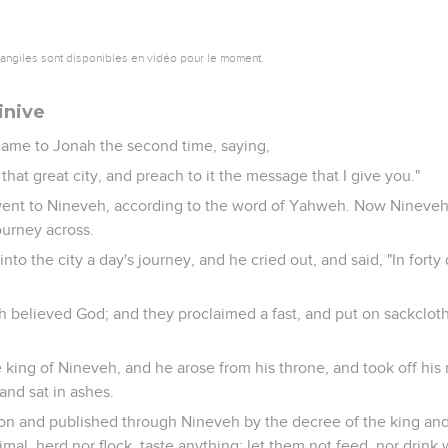
vangiles sont disponibles en vidéo pour le moment.
inive
ame to Jonah the second time, saying,
that great city, and preach to it the message that I give you."
went to Nineveh, according to the word of Yahweh. Now Nineve
journey across.
nto the city a day's journey, and he cried out, and said, "In forty
 believed God; and they proclaimed a fast, and put on sackcloth,
king of Nineveh, and he arose from his throne, and took off his 
and sat in ashes.
n and published through Nineveh by the decree of the king and 
mal, herd nor flock, taste anything; let them not feed, nor drink 