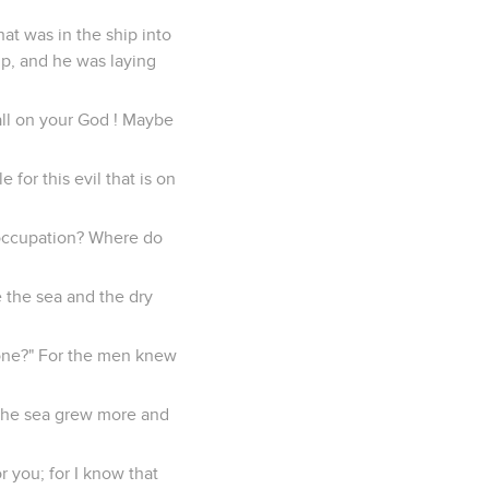
at was in the ship into
ip, and he was laying
all on your God ! Maybe
 for this evil that is on
r occupation? Where do
 the sea and the dry
done?" For the men knew
r the sea grew more and
 you; for I know that