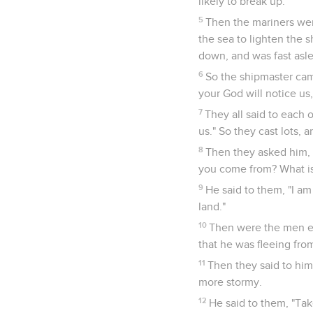
likely to break up.
5
Then the mariners were
the sea to lighten the 
down, and was fast asl
6
So the shipmaster cam
your God will notice us,
7
They all said to each o
us." So they cast lots, a
8
Then they asked him, "
you come from? What is
9
He said to them, "I a
land."
10
Then were the men ex
that he was fleeing fr
11
Then they said to him
more stormy.
12
He said to them, "Tak