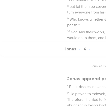
8
but let them be cover
turn everyone from his e
9
Who knows whether God
perish?"
10
God saw their works, 
would do to them, and h
Jonas
4
Seuls les É
Jonas apprend po
1
But it displeased Jon
2
He prayed to Yahweh, 
Therefore I hurried to f
abundant in loving kind