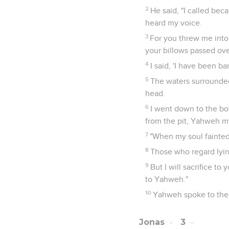
2
He said, "I called bec
heard my voice.
3
For you threw me into 
your billows passed ov
4
I said, 'I have been b
5
The waters surrounde
head.
6
I went down to the bo
from the pit, Yahweh m
7
"When my soul fainted
8
Those who regard lyin
9
But I will sacrifice t
to Yahweh."
10
Yahweh spoke to the f
Jonas
3