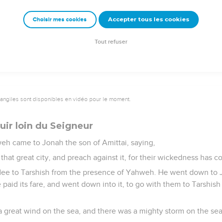
emeur Copyright © 1992, 1999 by Biblica, Inc.® Used by permission. All rights reser
Accepter tous les cookies
Choisir mes cookies
Tout refuser
vangiles sont disponibles en vidéo pour le moment.
uir loin du Seigneur
h came to Jonah the son of Amittai, saying,
 that great city, and preach against it, for their wickedness has
flee to Tarshish from the presence of Yahweh. He went down to 
e paid its fare, and went down into it, to go with them to Tarshis
 great wind on the sea, and there was a mighty storm on the sea,