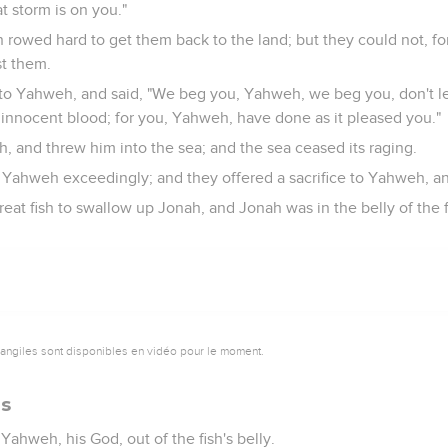
t storm is on you."
 rowed hard to get them back to the land; but they could not, f
t them.
to Yahweh, and said, "We beg you, Yahweh, we beg you, don't let
us innocent blood; for you, Yahweh, have done as it pleased you."
, and threw him into the sea; and the sea ceased its raging.
Yahweh exceedingly; and they offered a sacrifice to Yahweh, 
at fish to swallow up Jonah, and Jonah was in the belly of the 
vangiles sont disponibles en vidéo pour le moment.
as
ahweh, his God, out of the fish's belly.