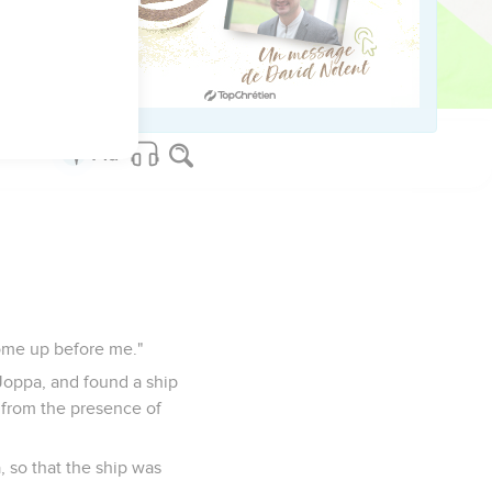
ved worldwide.
 come up before me."
Joppa, and found a ship
h from the presence of
 so that the ship was