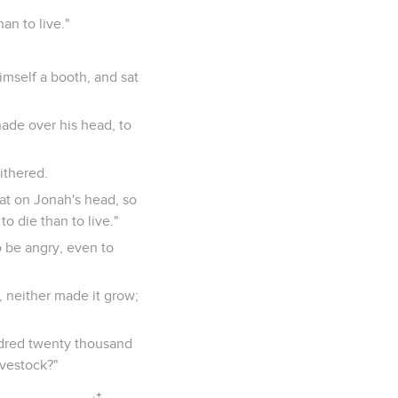
an to live."
imself a booth, and sat
ade over his head, to
ithered.
at on Jonah's head, so
to die than to live."
to be angry, even to
 neither made it grow;
ndred twenty thousand
ivestock?"