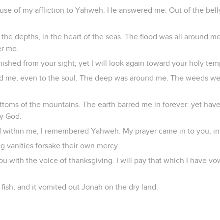
ause of my affliction to Yahweh. He answered me. Out of the belly
the depths, in the heart of the seas. The flood was all around m
er me.
anished from your sight; yet I will look again toward your holy tem
d me, even to the soul. The deep was around me. The weeds w
ttoms of the mountains. The earth barred me in forever: yet hav
y God.
 within me, I remembered Yahweh. My prayer came in to you, in
g vanities forsake their own mercy.
o you with the voice of thanksgiving. I will pay that which I have 
ish, and it vomited out Jonah on the dry land.