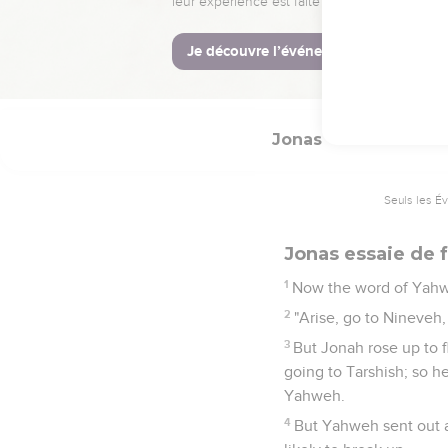
La Bible Du S
Jonas
1
Seuls les É
Jonas essaie de f
1
Now the word of Yahwe
2
"Arise, go to Nineveh,
3
But Jonah rose up to 
going to Tarshish; so h
Yahweh.
4
But Yahweh sent out a