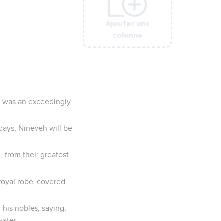
Ajouter une
Ajouter une
Ajouter une
Ajouter une
Ajouter une
Ajouter une
colonne
colonne
colonne
colonne
colonne
colonne
h was an exceedingly
 days, Nineveh will be
 from their greatest
royal robe, covered
his nobles, saying,
water;