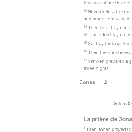
because of me this grea
13
Nevertheless the men
and more stormy agains
14
Therefore they cried 
life, and don't lay on 
15
So they took up Jonah
16
Then the men feared 
17
Yahweh prepared a gre
three nights.
Jonas
2
Seuls les É
La prière de Jon
1
Then Jonah prayed to Y