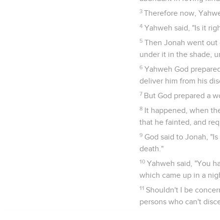
3
Therefore now, Yahweh, 
4
Yahweh said, "Is it rig
5
Then Jonah went out of
under it in the shade, 
6
Yahweh God prepared a
deliver him from his di
7
But God prepared a wo
8
It happened, when the
that he fainted, and requ
9
God said to Jonah, "Is 
death."
10
Yahweh said, "You ha
which came up in a nigh
11
Shouldn't I be concer
persons who can't disce