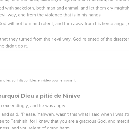
ed with sackcloth, both man and animal, and let them cry mightil
vil way, and from the violence that is in his hands.
 will not turn and relent, and turn away from his fierce anger, 
that they turned from their evil way. God relented of the disaste
e didn't do it.
vangiles sont disponibles en vidéo pour le moment.
urquoi Dieu a pitié de Ninive
ah exceedingly, and he was angry.
and said, "Please, Yahweh, wasn't this what I said when I was st
lee to Tarshish, for I knew that you are a gracious God, and merci
ness, and you relent of doing harm.