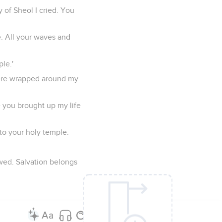
 of Sheol I cried. You
e. All your waves and
ple.'
ere wrapped around my
e you brought up my life
to your holy temple.
vowed. Salvation belongs