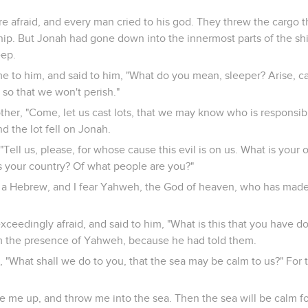
 afraid, and every man cried to his god. They threw the cargo th
ship. But Jonah had gone down into the innermost parts of the sh
eep.
e to him, and said to him, "What do you mean, sleeper? Arise, c
 so that we won't perish."
ther, "Come, let us cast lots, that we may know who is responsible
nd the lot fell on Jonah.
Tell us, please, for whose cause this evil is on us. What is you
 your country? Of what people are you?"
m a Hebrew, and I fear Yahweh, the God of heaven, who has made
ceedingly afraid, and said to him, "What is this that you have 
om the presence of Yahweh, because he had told them.
, "What shall we do to you, that the sea may be calm to us?" Fo
e me up, and throw me into the sea. Then the sea will be calm for