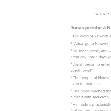
Seuls les É
Jonas prêche à N
1
The word of Yahweh c
2
"Arise, go to Nineveh, 
3
So Jonah arose, and 
great city, three days' 
4
Jonah began to enter i
overthrown!"
5
The people of Nineveh
even to their least.
6
The news reached the 
himself with sackcloth, 
7
He made a proclamatio
"Let neither man nor ani