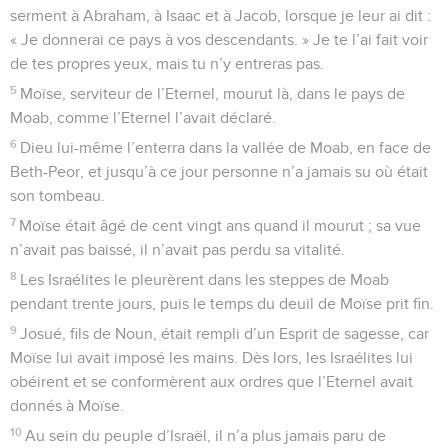
serment à Abraham, à Isaac et à Jacob, lorsque je leur ai dit :
« Je donnerai ce pays à vos descendants. » Je te l’ai fait voir
de tes propres yeux, mais tu n’y entreras pas.
5
Moïse, serviteur de l’Eternel, mourut là, dans le pays de
Moab, comme l’Eternel l’avait déclaré.
6
Dieu lui-même l’enterra dans la vallée de Moab, en face de
Beth-Peor, et jusqu’à ce jour personne n’a jamais su où était
son tombeau.
7
Moïse était âgé de cent vingt ans quand il mourut ; sa vue
n’avait pas baissé, il n’avait pas perdu sa vitalité.
8
Les Israélites le pleurèrent dans les steppes de Moab
pendant trente jours, puis le temps du deuil de Moïse prit fin.
9
Josué, fils de Noun, était rempli d’un Esprit de sagesse, car
Moïse lui avait imposé les mains. Dès lors, les Israélites lui
obéirent et se conformèrent aux ordres que l’Eternel avait
donnés à Moïse.
10
Au sein du peuple d’Israël, il n’a plus jamais paru de