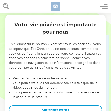
47
Car ce n’est pas une parole sans importance pour vous ;
d’elle dépend votre vie même : en lui obéissant vous
Semeur
obtiendrez une longue vie dans le pays dont vous allez
Votre vie privée est importante
prendre possession après avoir traversé le *Jourdain.
Deutéronome
32
pour nous
Annonce de la mort de Moïse
En cliquant sur le bouton « Accepter tous les cookies », vous
48
Ce même jour, l’Eternel parla à Moïse et lui dit :
acceptez que TopChrétien utilise des traceurs (comme des
49
—Monte sur les Abarim, sur le mont Nébo situé dans le
cookies ou l'identifiant unique de votre compte utilisateur) et
traite vos données à caractère personnel (comme vos
pays de Moab en face de Jéricho, et contemple le pays de
données de navigation et les informations renseignées dans
Canaan que je donne en possession aux Israélites.
votre compte utilisateur) dans les buts suivants :
50
Tu vas mourir sur cette montagne où tu vas monter et tu
rejoindras tes ancêtres décédés, comme ton frère Aaron est
Mesurer l'audience de notre service
Vous permettre d'utiliser des services tiers tels que de la
mort sur la montagne de Hor et est allé rejoindre les siens.
vidéo, des cartes du monde…
51
Car vous m’avez tous deux désobéi devant les Israélites
Vous permettre d'entrer en contact avec notre service de
relation aux utilisateurs.
aux eaux de Meriba près de Qadech dans le désert de Tsîn.
Vous n’avez pas permis à ma sainteté de se manifester
devant les Israélites.
Choisir mes cookies