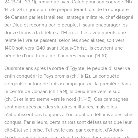
24.13-14 ; 33.11), remarqué avec Caleb pour son courage (Nb
14.26-34), il joue un rôle prépondérant lors de la conquête
de Canaan par les Israélites : stratège militaire, chef désigné
par Dieu et reconnu par le peuple, il saura encourager les
douze tribus à la fidélité à l’Eternel. Les événements que
relate le livre se passent, selon les spécialistes, soit vers
1400 soit vers 1240 avant Jésus-Christ. Ils couvrent une
période d’une trentaine d’années environ (14.10).
Quarante ans après la sortie d’Egypte, le peuple d’Israël va
enfin conquérir le Pays promis (ch.1 à 12). La conquête
s’organise autour de trois « campagnes » : la première dans
le centre de Canaan (ch.1 à 9), la deuxième vers le sud
(ch.10) et la troisième vers le nord (11.1-15). Ces campagnes
sont marquées par des victoires militaires, mais elles
n’aboutissent pas toujours à l’occupation définitive des sites
conquis. Par ailleurs, certains rois sont défaits sans que leur
cité-Etat soit prise. Tel est le cas, par exemple, d’Adoni-
Tsédeq, roi de Jérusalem, dont la cité restera aux mains des