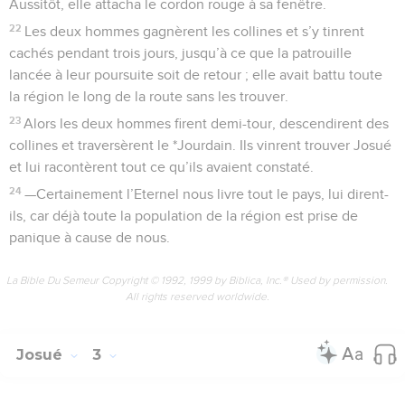
Aussitôt, elle attacha le cordon rouge à sa fenêtre.
22
Les deux hommes gagnèrent les collines et s’y tinrent
cachés pendant trois jours, jusqu’à ce que la patrouille
lancée à leur poursuite soit de retour ; elle avait battu toute
la région le long de la route sans les trouver.
23
Alors les deux hommes firent demi-tour, descendirent des
collines et traversèrent le *Jourdain. Ils vinrent trouver Josué
et lui racontèrent tout ce qu’ils avaient constaté.
24
—Certainement l’Eternel nous livre tout le pays, lui dirent-
ils, car déjà toute la population de la région est prise de
panique à cause de nous.
La Bible Du Semeur Copyright © 1992, 1999 by Biblica, Inc.® Used by permission.
All rights reserved worldwide.
Josué
3