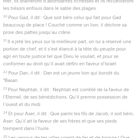
mer, ils draineront d’abondantes richesses et ils recueilleront
les trésors enfouis dans le sable des plages.
20
Pour Gad, il dit : Que soit béni celui qui fait pour Gad
beaucoup de place ! Couché comme un lion, il déchire sa
proie des pattes jusqu’au crâne.
21
Il a jeté les yeux sur la meilleure part, on lui a réservé une
portion de chef, et il s’est élancé à la tête du peuple pour
agir en toute justice tel que Dieu le voulait, et pour se
conformer au droit qu’il avait défini en faveur d’Israël.
22
Pour Dan, il dit : Dan est un jeune lion qui bondit du
*Basan.
23
Pour Nephtali, il dit : Nephtali est comblé de la faveur de
l’Eternel, de ses bénédictions. Qu’il prenne possession de
l’ouest et du midi.
24
Et pour Aser, il dit : Que parmi les fils de Jacob, il soit béni,
Aser. Qu’il ait la faveur de ses frères et que ses pieds
trempent dans l’huile.
25
Les verrous de tes villes soient de fer et de bronze ! Que