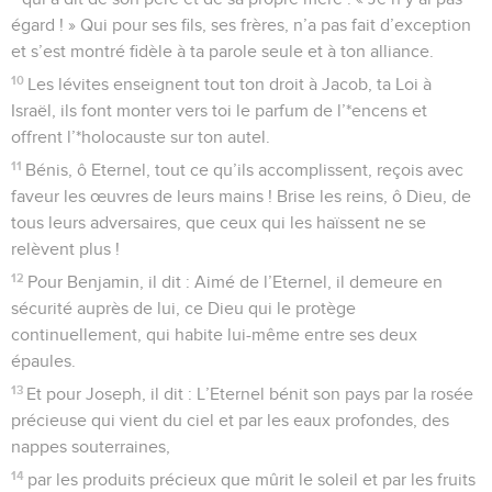
égard ! » Qui pour ses fils, ses frères, n’a pas fait d’exception
et s’est montré fidèle à ta parole seule et à ton alliance.
10
Les lévites enseignent tout ton droit à Jacob, ta Loi à
Israël, ils font monter vers toi le parfum de l’*encens et
offrent l’*holocauste sur ton autel.
11
Bénis, ô Eternel, tout ce qu’ils accomplissent, reçois avec
faveur les œuvres de leurs mains ! Brise les reins, ô Dieu, de
tous leurs adversaires, que ceux qui les haïssent ne se
relèvent plus !
12
Pour Benjamin, il dit : Aimé de l’Eternel, il demeure en
sécurité auprès de lui, ce Dieu qui le protège
continuellement, qui habite lui-même entre ses deux
épaules.
13
Et pour Joseph, il dit : L’Eternel bénit son pays par la rosée
précieuse qui vient du ciel et par les eaux profondes, des
nappes souterraines,
14
par les produits précieux que mûrit le soleil et par les fruits