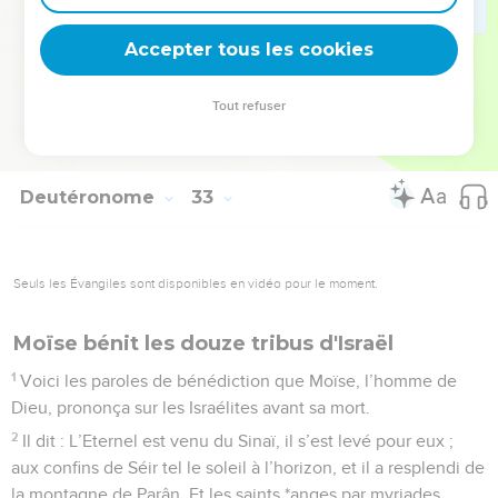
52
C’est de loin seulement que tu verras le pays que je
Accepter tous les cookies
donne aux Israélites, tu n’y entreras pas.
La Bible Du Semeur Copyright © 1992, 1999 by Biblica, Inc.® Used by permission.
Tout refuser
All rights reserved worldwide.
Deutéronome
33
Seuls les Évangiles sont disponibles en vidéo pour le moment.
Moïse bénit les douze tribus d'Israël
1
Voici les paroles de bénédiction que Moïse, l’homme de
Dieu, prononça sur les Israélites avant sa mort.
2
Il dit : L’Eternel est venu du Sinaï, il s’est levé pour eux ;
aux confins de Séir tel le soleil à l’horizon, et il a resplendi de
la montagne de Parân. Et les saints *anges par myriades