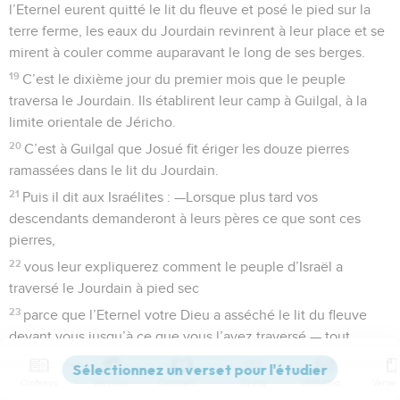
l’Eternel eurent quitté le lit du fleuve et posé le pied sur la
terre ferme, les eaux du Jourdain revinrent à leur place et se
mirent à couler comme auparavant le long de ses berges.
19
C’est le dixième jour du premier mois que le peuple
traversa le Jourdain. Ils établirent leur camp à Guilgal, à la
limite orientale de Jéricho.
20
C’est à Guilgal que Josué fit ériger les douze pierres
ramassées dans le lit du Jourdain.
21
Puis il dit aux Israélites : —Lorsque plus tard vos
descendants demanderont à leurs pères ce que sont ces
pierres,
22
vous leur expliquerez comment le peuple d’Israël a
traversé le Jourdain à pied sec
23
parce que l’Eternel votre Dieu a asséché le lit du fleuve
devant vous jusqu’à ce que vous l’ayez traversé — tout
comme il avait asséché la mer des *Roseaux devant nous
pour que nous la traversions.
Contenus
Versions
Commentaires
Strong
Dictionnaire