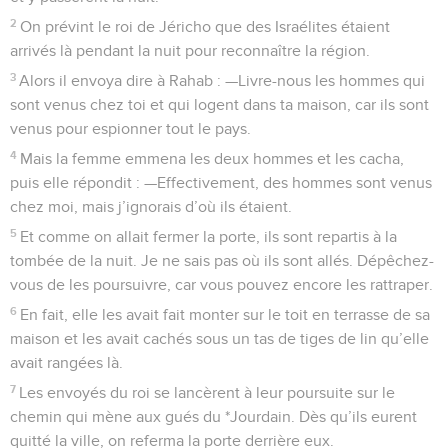
2
On prévint le roi de Jéricho que des Israélites étaient
arrivés là pendant la nuit pour reconnaître la région.
3
Alors il envoya dire à Rahab : —Livre-nous les hommes qui
sont venus chez toi et qui logent dans ta maison, car ils sont
venus pour espionner tout le pays.
4
Mais la femme emmena les deux hommes et les cacha,
puis elle répondit : —Effectivement, des hommes sont venus
chez moi, mais j’ignorais d’où ils étaient.
5
Et comme on allait fermer la porte, ils sont repartis à la
tombée de la nuit. Je ne sais pas où ils sont allés. Dépêchez-
vous de les poursuivre, car vous pouvez encore les rattraper.
6
En fait, elle les avait fait monter sur le toit en terrasse de sa
maison et les avait cachés sous un tas de tiges de lin qu’elle
avait rangées là.
7
Les envoyés du roi se lancèrent à leur poursuite sur le
chemin qui mène aux gués du *Jourdain. Dès qu’ils eurent
quitté la ville, on referma la porte derrière eux.