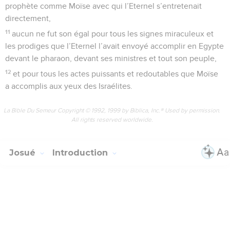
prophète comme Moïse avec qui l’Eternel s’entretenait
directement,
11
aucun ne fut son égal pour tous les signes miraculeux et
les prodiges que l’Eternel l’avait envoyé accomplir en Egypte
devant le pharaon, devant ses ministres et tout son peuple,
12
et pour tous les actes puissants et redoutables que Moïse
a accomplis aux yeux des Israélites.
La Bible Du Semeur Copyright © 1992, 1999 by Biblica, Inc.® Used by permission.
All rights reserved worldwide.
Josué
Introduction