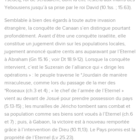
Yebousiens jusqu’à sa prise par le roi David (10.1ss. ; 15.63).
Semblable à bien des égards à toute autre invasion
étrangère, la conquête de Canaan s’en distingue pourtant
profondément. Avant d’être une conquête israélite, elle
constitue un jugement divin sur les populations locales,
jugement annoncé quatre cents ans auparavant par l’Eternel
à Abraham (Gn 15.16 ; voir Dt 18.9-12). Lorsque la conquête
intervient, c’est le Suzerain de l’alliance qui « dirige les
opérations » : le peuple traverse le *Jourdain de manière
miraculeuse, comme lors du passage de la mer des
*Roseaux (ch.3 et 4) ; « le chef de l’armée de l’Eternel »
vient au devant de Josué pour prendre possession du pays
(5.13-15) ; les murailles de Jéricho tombent sans combat et
sa population comme ses biens sont voués à l’Eternel (ch.6
et 7) ; puis, à Gabaon, la victoire est à nouveau remportée
grâce à l’intervention de Dieu (10.11,13). Le Pays promis est la
propriété de l’Eternel (Lv 25.23).