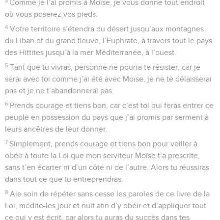
3
Comme je l’ai promis à Moïse, je vous donne tout endroit
où vous poserez vos pieds.
4
Votre territoire s’étendra du désert jusqu’aux montagnes
du Liban et du grand fleuve, l’Euphrate, à travers tout le pays
des Hittites jusqu’à la mer Méditerranée, à l’ouest.
5
Tant que tu vivras, personne ne pourra te résister, car je
serai avec toi comme j’ai été avec Moïse, je ne te délaisserai
pas et je ne t’abandonnerai pas.
6
Prends courage et tiens bon, car c’est toi qui feras entrer ce
peuple en possession du pays que j’ai promis par serment à
leurs ancêtres de leur donner.
7
Simplement, prends courage et tiens bon pour veiller à
obéir à toute la Loi que mon serviteur Moïse t’a prescrite,
sans t’en écarter ni d’un côté ni de l’autre. Alors tu réussiras
dans tout ce que tu entreprendras.
8
Aie soin de répéter sans cesse les paroles de ce livre de la
Loi, médite-les jour et nuit afin d’y obéir et d’appliquer tout
ce qui y est écrit, car alors tu auras du succès dans tes