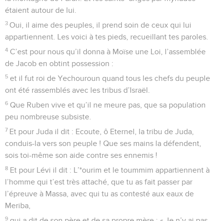
étaient autour de lui.
3
Oui, il aime des peuples, il prend soin de ceux qui lui
appartiennent. Les voici à tes pieds, recueillant tes paroles.
4
C’est pour nous qu’il donna à Moïse une Loi, l’assemblée
de Jacob en obtint possession :
5
et il fut roi de Yechouroun quand tous les chefs du peuple
ont été rassemblés avec les tribus d’Israël.
6
Que Ruben vive et qu’il ne meure pas, que sa population
peu nombreuse subsiste.
7
Et pour Juda il dit : Ecoute, ô Eternel, la tribu de Juda,
conduis-la vers son peuple ! Que ses mains la défendent,
sois toi-même son aide contre ses ennemis !
8
Et pour Lévi il dit : L’*ourim et le toummim appartiennent à
l’homme qui t’est très attaché, que tu as fait passer par
l’épreuve à Massa, avec qui tu as contesté aux eaux de
Meriba,
9
qui a dit de son père et de sa propre mère : « Je n’y ai pas