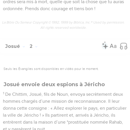
ordres sera mis à mort, quelle que soit la chose que tu auras
ordonnée. Prends donc courage et tiens bon !
La Bible Du Semeur Copyright © 1992, 1999 by Biblica, Inc.® Used by permission.
All rights reserved worldwide.
Josué
2
Seuls les Évangiles sont disponibles en vidéo pour le moment.
Josué envoie deux espions à Jéricho
1
De Chittim, Josué, fils de Noun, envoya secrètement deux
hommes chargés d’une mission de reconnaissance. Il leur
donna cette consigne : « Allez explorer le pays, en particulier
la ville de Jéricho ! » Ils partirent et, arrivés à Jéricho, ils
entrèrent dans la maison d’une *prostituée nommée Rahab,
et y passèrent la nuit.