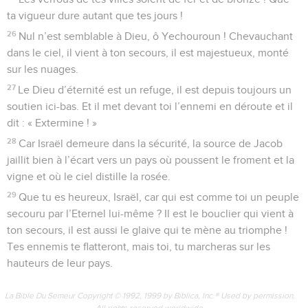
ta vigueur dure autant que tes jours !
26
Nul n’est semblable à Dieu, ô Yechouroun ! Chevauchant
dans le ciel, il vient à ton secours, il est majestueux, monté
sur les nuages.
27
Le Dieu d’éternité est un refuge, il est depuis toujours un
soutien ici-bas. Et il met devant toi l’ennemi en déroute et il
dit : « Extermine ! »
28
Car Israël demeure dans la sécurité, la source de Jacob
jaillit bien à l’écart vers un pays où poussent le froment et la
vigne et où le ciel distille la rosée.
29
Que tu es heureux, Israël, car qui est comme toi un peuple
secouru par l’Eternel lui-même ? Il est le bouclier qui vient à
ton secours, il est aussi le glaive qui te mène au triomphe !
Tes ennemis te flatteront, mais toi, tu marcheras sur les
hauteurs de leur pays.
La Bible Du Semeur Copyright © 1992, 1999 by Biblica, Inc.® Used by permission.
All rights reserved worldwide.