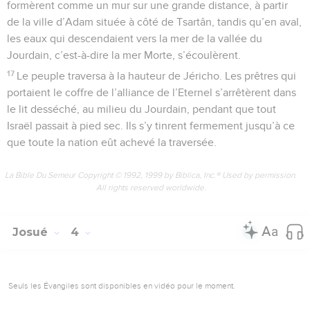
formèrent comme un mur sur une grande distance, à partir
de la ville d’Adam située à côté de Tsartân, tandis qu’en aval,
les eaux qui descendaient vers la mer de la vallée du
Jourdain, c’est-à-dire la mer Morte, s’écoulèrent.
17
Le peuple traversa à la hauteur de Jéricho. Les prêtres qui
portaient le coffre de l’alliance de l’Eternel s’arrêtèrent dans
le lit desséché, au milieu du Jourdain, pendant que tout
Israël passait à pied sec. Ils s’y tinrent fermement jusqu’à ce
que toute la nation eût achevé la traversée.
La Bible Du Semeur Copyright © 1992, 1999 by Biblica, Inc.® Used by permission.
All rights reserved worldwide.
Josué
4
Seuls les Évangiles sont disponibles en vidéo pour le moment.