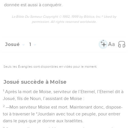
donnée est aussi à conquérir.
La Bible Du Semeur Copyright © 1992, 1999 by Biblica, Inc.® Used by
permission. All rights reserved worldwide.
Josué
1
Seuls les Évangiles sont disponibles en vidéo pour le moment.
Josué succède à Moïse
1
Après la mort de Moïse, serviteur de l’Eternel, l’Eternel dit à
Josué, fils de Noun, l’assistant de Moïse :
2
—Mon serviteur Moïse est mort. Maintenant donc, dispose-
toi à traverser le *Jourdain avec tout ce peuple, pour entrer
dans le pays que je donne aux Israélites.