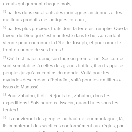
exquis qui germent chaque mois,
15
par les dons excellents des montagnes anciennes et les
meilleurs produits des antiques coteaux,
16
par les plus précieux fruits dont la terre est remplie. Que la
faveur du Dieu qui s’est manifesté dans le buisson ardent
vienne pour couronner la tête de Joseph, et pour orner le
front du prince de ses frères !
17
Qu’il est majestueux, son taureau premier-né. Ses cornes
sont semblables à celles des grands buffles, il en frappe les
peuples jusqu’aux confins du monde. Voilà pour les
myriades descendant d’Ephraïm, voilà pour les « milliers »
issus de Manassé.
18
Pour Zabulon, il dit : Réjouis-toi, Zabulon, dans tes
expéditions ! Sois heureux, Issacar, quand tu es sous tes
tentes !
19
Ils convieront des peuples au haut de leur montagne ; là,
ils immoleront des sacrifices conformément aux règles, par